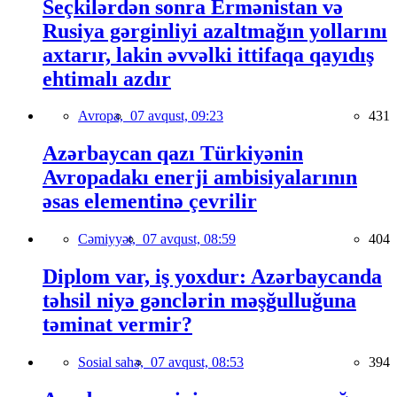
Seçkilərdən sonra Ermənistan və
Rusiya gərginliyi azaltmağın yollarını
axtarır, lakin əvvəlki ittifaqa qayıdış
ehtimalı azdır
Avropa,
07 avqust, 09:23
431
Azərbaycan qazı Türkiyənin
Avropadakı enerji ambisiyalarının
əsas elementinə çevrilir
Cəmiyyət,
07 avqust, 08:59
404
Diplom var, iş yoxdur: Azərbaycanda
təhsil niyə gənclərin məşğulluğuna
təminat vermir?
Sosial sahə,
07 avqust, 08:53
394