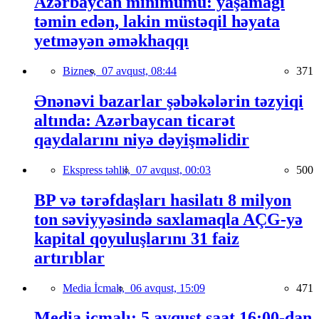
Azərbaycan minimumu: yaşamağı
təmin edən, lakin müstəqil həyata
yetməyən əməkhaqqı
Biznes,
07 avqust, 08:44
371
Ənənəvi bazarlar şəbəkələrin təzyiqi
altında: Azərbaycan ticarət
qaydalarını niyə dəyişməlidir
Ekspress təhlil,
07 avqust, 00:03
500
BP və tərəfdaşları hasilatı 8 milyon
ton səviyyəsində saxlamaqla AÇG-yə
kapital qoyuluşlarını 31 faiz
artırıblar
Media İcmalı,
06 avqust, 15:09
471
Media icmalı: 5 avqust saat 16:00-dan