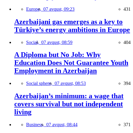
Europe,
07 avqust, 09:23
431
Azerbaijani gas emerges as a key to
Türkiye’s energy ambitions in Europe
Social,
07 avqust, 08:59
404
A Diploma but No Job: Why
Education Does Not Guarantee Youth
Employment in Azerbaijan
Social sphere,
07 avqust, 08:53
394
Azerbaijan’s minimum: a wage that
covers survival but not independent
living
Business,
07 avqust, 08:44
371