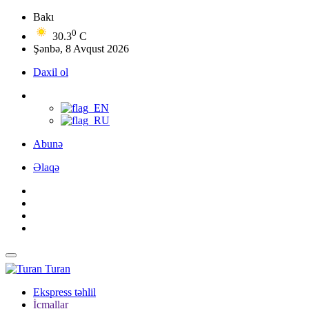
Bakı
0
30.3
C
Şənbə, 8 Avqust 2026
Daxil ol
Abunə
Əlaqə
Turan
Ekspress təhlil
İcmallar