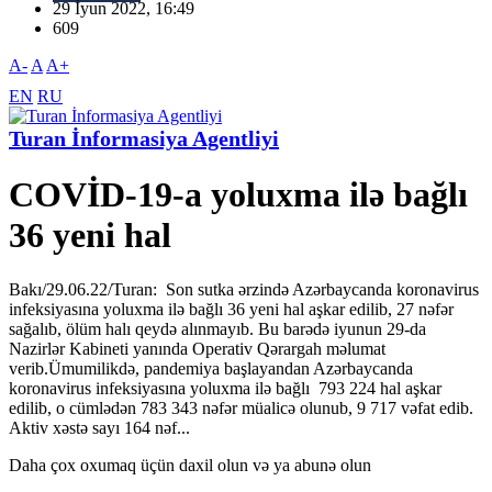
29 İyun 2022, 16:49
609
A-
A
A+
EN
RU
Turan İnformasiya Agentliyi
COVİD-19-a yoluxma ilə bağlı
36 yeni hal
Bakı/29.06.22/Turan: Son sutka ərzində Azərbaycanda koronavirus
infeksiyasına yoluxma ilə bağlı 36 yeni hal aşkar edilib, 27 nəfər
sağalıb, ölüm halı qeydə alınmayıb. Bu barədə iyunun 29-da
Nazirlər Kabineti yanında Operativ Qərargah məlumat
verib.Ümumilikdə, pandemiya başlayandan Azərbaycanda
koronavirus infeksiyasına yoluxma ilə bağlı 793 224 hal aşkar
edilib, o cümlədən 783 343 nəfər müalicə olunub, 9 717 vəfat edib.
Aktiv xəstə sayı 164 nəf...
Daha çox oxumaq üçün daxil olun və ya abunə olun