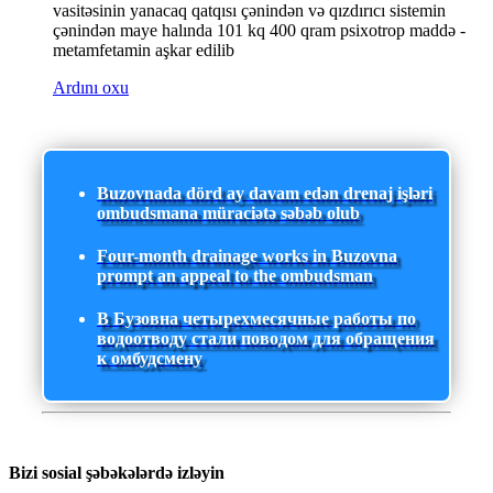
vasitəsinin yanacaq qatqısı çənindən və qızdırıcı sistemin
çənindən maye halında 101 kq 400 qram psixotrop maddə -
metamfetamin aşkar edilib
Ardını oxu
Buzovnada dörd ay davam edən drenaj işləri
ombudsmana müraciətə səbəb olub
Four-month drainage works in Buzovna
prompt an appeal to the ombudsman
В Бузовна четырехмесячные работы по
водоотводу стали поводом для обращения
к омбудсмену
Bizi sosial şəbəkələrdə izləyin