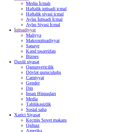
Media İcmalı
Həftəlik iqtisadi icmal
Həftəlik siyasi icmal
Aylıq İqtisadi İcmal
Aylıq Siyasi İcmal
İqtisadiyyat
Maliyyə
Makroiqtisadiyyat
Sənaye
Kənd təsərrüfatı
Biznes
Daxili siyasət
Qanunvericilik
Dövlət quruculuğu
Cəmiyyət
Gender
Din
İnsan Hüquqları
Media
Təhlükəsizlik
Sosial sahə
Xarici Siyasət
Keçmiş Sovet məkanı
Qafqaz
Amerika