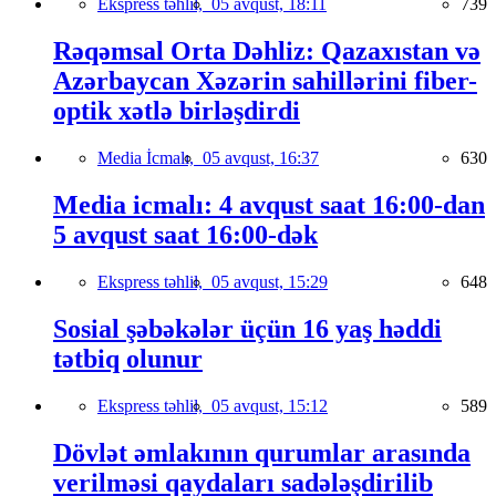
Ekspress təhlil,
05 avqust, 18:11
739
Rəqəmsal Orta Dəhliz: Qazaxıstan və
Azərbaycan Xəzərin sahillərini fiber-
optik xətlə birləşdirdi
Media İcmalı,
05 avqust, 16:37
630
Media icmalı: 4 avqust saat 16:00-dan
5 avqust saat 16:00-dək
Ekspress təhlil,
05 avqust, 15:29
648
Sosial şəbəkələr üçün 16 yaş həddi
tətbiq olunur
Ekspress təhlil,
05 avqust, 15:12
589
Dövlət əmlakının qurumlar arasında
verilməsi qaydaları sadələşdirilib