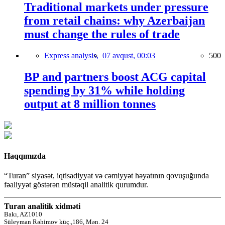
Traditional markets under pressure
from retail chains: why Azerbaijan
must change the rules of trade
Express analysis,
07 avqust, 00:03
500
BP and partners boost ACG capital
spending by 31% while holding
output at 8 million tonnes
Haqqımızda
“Turan” siyasət, iqtisadiyyat və cəmiyyət həyatının qovuşuğunda
fəaliyyət göstərən müstəqil analitik qurumdur.
Turan analitik xidməti
Bakı, AZ1010
Süleyman Rəhimov küç.,186, Mən. 24