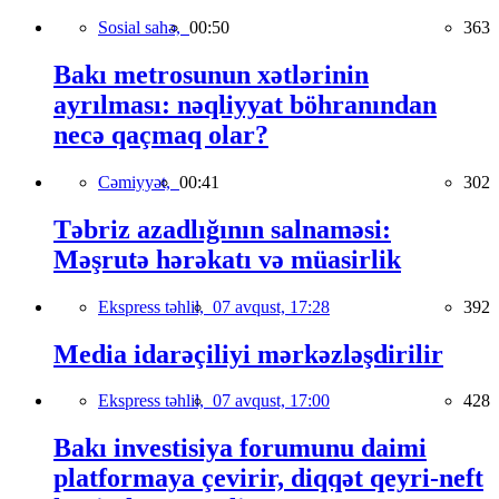
Sosial sahə,
00:50
363
Bakı metrosunun xətlərinin
ayrılması: nəqliyyat böhranından
necə qaçmaq olar?
Cəmiyyət,
00:41
302
Təbriz azadlığının salnaməsi:
Məşrutə hərəkatı və müasirlik
Ekspress təhlil,
07 avqust, 17:28
392
Media idarəçiliyi mərkəzləşdirilir
Ekspress təhlil,
07 avqust, 17:00
428
Bakı investisiya forumunu daimi
platformaya çevirir, diqqət qeyri-neft