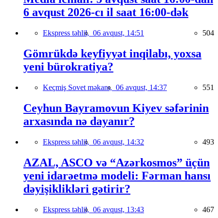
6 avqust 2026-cı il saat 16:00-dək
Ekspress təhlil,
06 avqust, 14:51
504
Gömrükdə keyfiyyət inqilabı, yoxsa
yeni bürokratiya?
Keçmiş Sovet məkanı,
06 avqust, 14:37
551
Ceyhun Bayramovun Kiyev səfərinin
arxasında nə dayanır?
Ekspress təhlil,
06 avqust, 14:32
493
AZAL, ASCO və “Azərkosmos” üçün
yeni idarəetmə modeli: Fərman hansı
dəyişiklikləri gətirir?
Ekspress təhlil,
06 avqust, 13:43
467