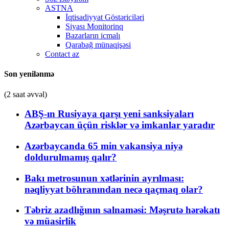
ASTNA
İqtisadiyyat Göstəriciləri
Siyası Monitorinq
Bazarların icmalı
Qarabağ münaqişəsi
Contact az
Son yenilənmə
(2 saat əvvəl)
ABŞ-ın Rusiyaya qarşı yeni sanksiyaları
Azərbaycan üçün risklər və imkanlar yaradır
Azərbaycanda 65 min vakansiya niyə
doldurulmamış qalır?
Bakı metrosunun xətlərinin ayrılması:
nəqliyyat böhranından necə qaçmaq olar?
Təbriz azadlığının salnaməsi: Məşrutə hərəkatı
və müasirlik