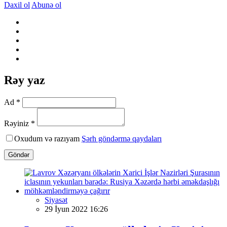
Daxil ol
Abunə ol
Rəy yaz
Ad *
Rəyiniz *
Oxudum və razıyam
Şərh göndərmə qaydaları
Göndər
Siyasət
29 İyun 2022 16:26