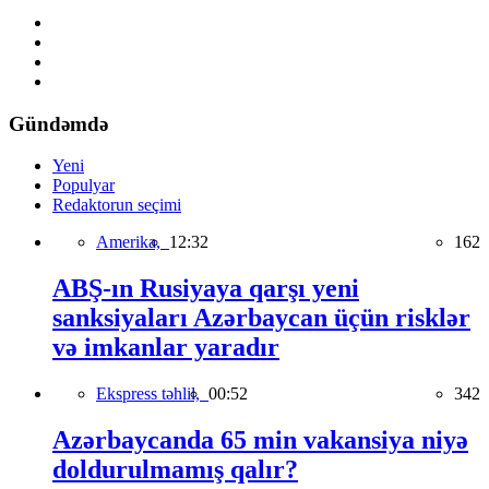
Gündəmdə
Yeni
Populyar
Redaktorun seçimi
Amerika,
12:32
162
ABŞ-ın Rusiyaya qarşı yeni
sanksiyaları Azərbaycan üçün risklər
və imkanlar yaradır
Ekspress təhlil,
00:52
342
Azərbaycanda 65 min vakansiya niyə
doldurulmamış qalır?