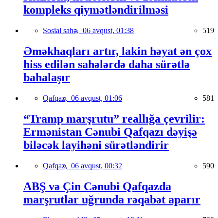
kompleks qiymətləndirilməsi
Sosial sahə,
06 avqust, 01:38
519
Əməkhaqları artır, lakin həyat ən çox
hiss edilən sahələrdə daha sürətlə
bahalaşır
Qafqaz,
06 avqust, 01:06
581
“Tramp marşrutu” reallığa çevrilir:
Ermənistan Cənubi Qafqazı dəyişə
biləcək layihəni sürətləndirir
Qafqaz,
06 avqust, 00:32
590
ABŞ və Çin Cənubi Qafqazda
marşrutlar uğrunda rəqabət aparır