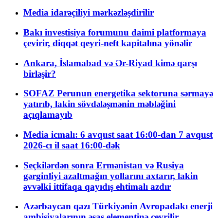
Media idarəçiliyi mərkəzləşdirilir
Bakı investisiya forumunu daimi platformaya
çevirir, diqqət qeyri-neft kapitalına yönəlir
Ankara, İslamabad və Ər-Riyad kimə qarşı
birləşir?
SOFAZ Perunun energetika sektoruna sərmayə
yatırıb, lakin sövdələşmənin məbləğini
açıqlamayıb
Media icmalı: 6 avqust saat 16:00-dan 7 avqust
2026-cı il saat 16:00-dək
Seçkilərdən sonra Ermənistan və Rusiya
gərginliyi azaltmağın yollarını axtarır, lakin
əvvəlki ittifaqa qayıdış ehtimalı azdır
Azərbaycan qazı Türkiyənin Avropadakı enerji
ambisiyalarının əsas elementinə çevrilir