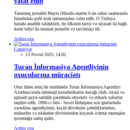
vəfat edib
Tanınmış jurnalist Mayis Əlizadə martın 6-da səhər saatlarında
İstanbulda qəfil ürək tutmasından vəfat edib. O Türkiyə
barədə analitik təfəkkürü, bu ölkənin tarixi və siyasəti ilə bağlı
dərin biliyi ilə tanınan jurnalist və tərcüməçi idi.
Ardını oxu
Cəmiyyət
13 Fevral 2025, 14:02
Turan İnformasiya Agentliyinin
oxucularına müraciətı
Otuz ildən artıq bir müddətdə Turan İnformasiya Agentliyi
Azərbaycanda müstəqil jurnalistikanın dayağı olub, siyasi və
iqtisadi qeyri-sabitlik şəraitində obyektiv və etibarlı xəbərlər
təqdim edib. 1990-cı ildə - Sovet İttifaqının son günlərində
yaradılan agentliyimiz, keçid dövrünün çətinliklərindən,
müharibə və islahatlar dövrlərindən keçərək ictimai maraqları
qorumağa sadiq qalıb.
Ardını oxu