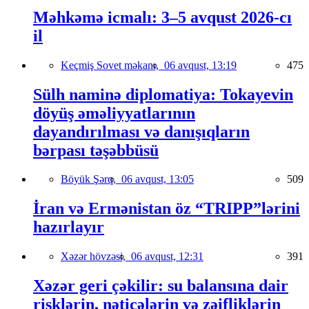
Məhkəmə icmalı: 3–5 avqust 2026-cı
il
Keçmiş Sovet məkanı,
06 avqust, 13:19
475
Sülh naminə diplomatiya: Tokayevin
döyüş əməliyyatlarının
dayandırılması və danışıqların
bərpası təşəbbüsü
Böyük Şərq,
06 avqust, 13:05
509
İran və Ermənistan öz “TRIPP”lərini
hazırlayır
Xəzər hövzəsi,
06 avqust, 12:31
391
Xəzər geri çəkilir: su balansına dair
risklərin, nəticələrin və zəifliklərin