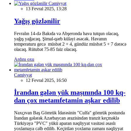
Cəmiyyət
13 Fevral 2025, 13:28
Yağış gözlənilir
Fevralın 14-də Bakıda və Abşeronda hava tutqun olacaq,
yağış yağacaq. Şimal-qərb küləyi əsəcək. Havanın
temperaturu gecə müsbət 2 + 4, gündüz müsbət 5 + 7 dərəcə
olacaq. Rütubət 75-85 faiz olacaq.
Ardını oxu
Cəmiyyət
12 Fevral 2025, 16:50
İrandan gələn yük maşınında 100 kq-
dan çox metamfetamin aşkar edilib
Naxçıvan Baş Gömrük İdarəsinin "Culfa" gömrük postunda
İrandan gələrək Azərbaycan ərazisindən tranzit keçməklə
Türkiyəyə "PVC" yükü aparan nəqliyyat vasitəsi əsaslı
yoxlamaya cəlb edilib. Keçirilən yoxlama zamanı nəqliyyat