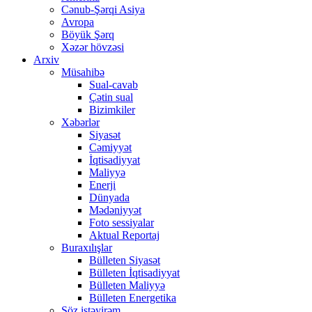
Cənub-Şərqi Asiya
Avropa
Böyük Şərq
Xəzər hövzəsi
Arxiv
Müsahibə
Sual-cavab
Çətin sual
Bizimkiler
Xəbərlər
Siyasət
Cəmiyyət
İqtisadiyyat
Maliyyə
Enerji
Dünyada
Mədəniyyət
Foto sessiyalar
Aktual Reportaj
Buraxılışlar
Bülleten Siyasət
Bülleten İqtisadiyyat
Bülleten Maliyyə
Bülleten Energetika
Söz istəyirəm