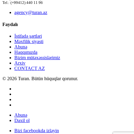
Tel.: (+99412) 440 11 96
agency@turan.az
Faydalı
İstifadə şərtləri
Məxfilik siyasti
Abunə
Haqqımızda
Bizim mütəxəssislərimiz
Arxiv
CONTACT AZ
© 2026 Turan. Bütün hüquqlar qorunur.
Abunə
Daxil ol
Bizi facebookda izləyin