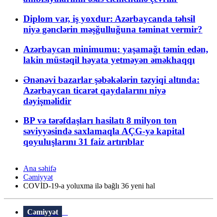
Diplom var, iş yoxdur: Azərbaycanda təhsil
niyə gənclərin məşğulluğuna təminat vermir?
Azərbaycan minimumu: yaşamağı təmin edən,
lakin müstəqil həyata yetməyən əməkhaqqı
Ənənəvi bazarlar şəbəkələrin təzyiqi altında:
Azərbaycan ticarət qaydalarını niyə
dəyişməlidir
BP və tərəfdaşları hasilatı 8 milyon ton
səviyyəsində saxlamaqla AÇG-yə kapital
qoyuluşlarını 31 faiz artırıblar
Ana səhifə
Cəmiyyət
COVİD-19-a yoluxma ilə bağlı 36 yeni hal
Cəmiyyət