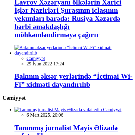
Lavrov Xəzəryanı ölkələrin Xarici
İşlər Nazirləri Şurasının iclasının
yekunları barədə: Rusiya Xəzərdə
hərbi əməkdaşlığı
möhkəmləndirməyə çağırır
Cəmiyyət
29 İyun 2022 17:24
Bakının əksər yerlərində “İctimai Wi-
Fi” xidməti dayandırılıb
Cəmiyyət
Cəmiyyət
6 Mart 2025, 20:06
Tanınmış jurnalist Mayis Əlizadə