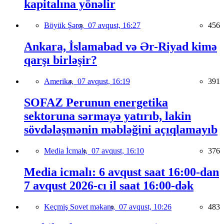
kapitalına yönəlir
Böyük Şərq,
07 avqust, 16:27
456
Ankara, İslamabad və Ər-Riyad kimə
qarşı birləşir?
Amerika,
07 avqust, 16:19
391
SOFAZ Perunun energetika
sektoruna sərmayə yatırıb, lakin
sövdələşmənin məbləğini açıqlamayıb
Media İcmalı,
07 avqust, 16:10
376
Media icmalı: 6 avqust saat 16:00-dan
7 avqust 2026-cı il saat 16:00-dək
Keçmiş Sovet məkanı,
07 avqust, 10:26
483