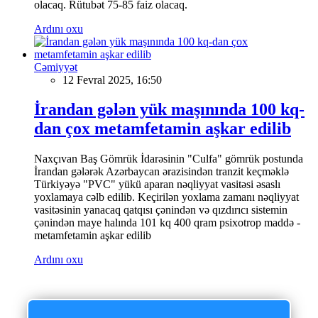
olacaq. Rütubət 75-85 faiz olacaq.
Ardını oxu
Cəmiyyət
12 Fevral 2025, 16:50
İrandan gələn yük maşınında 100 kq-
dan çox metamfetamin aşkar edilib
Naxçıvan Baş Gömrük İdarəsinin "Culfa" gömrük postunda
İrandan gələrək Azərbaycan ərazisindən tranzit keçməklə
Türkiyəyə "PVC" yükü aparan nəqliyyat vasitəsi əsaslı
yoxlamaya cəlb edilib. Keçirilən yoxlama zamanı nəqliyyat
vasitəsinin yanacaq qatqısı çənindən və qızdırıcı sistemin
çənindən maye halında 101 kq 400 qram psixotrop maddə -
metamfetamin aşkar edilib
Ardını oxu