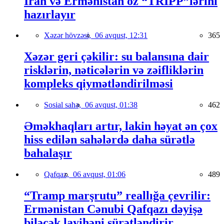
İran və Ermənistan öz “TRIPP”lərini
hazırlayır
Xəzər hövzəsi,
06 avqust, 12:31
365
Xəzər geri çəkilir: su balansına dair
risklərin, nəticələrin və zəifliklərin
kompleks qiymətləndirilməsi
Sosial sahə,
06 avqust, 01:38
462
Əməkhaqları artır, lakin həyat ən çox
hiss edilən sahələrdə daha sürətlə
bahalaşır
Qafqaz,
06 avqust, 01:06
489
“Tramp marşrutu” reallığa çevrilir:
Ermənistan Cənubi Qafqazı dəyişə
biləcək layihəni sürətləndirir