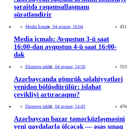
şəraitdə rəqəmsallaşmanı
sürətləndirir
Media İcmalı,
04 avqust, 16:04
451
Media icmalı: Avqustun 3-ü saat
16:00-dan avqustun 4-ü saat 16:00-
dək
Ekspress təhlil,
04 avqust, 14:50
553
Azərbaycanda gömrük səlahiyyətləri
yenidən bölüşdürülür: islahat
çevikliyi artıracaqmı?
Ekspress təhlil,
04 avqust, 14:45
476
Azərbaycan bazar təmərküzləşməsini
yeni qaydalarla ölçəcək — əsas sınaq