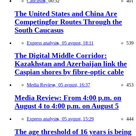
Caucasus,
00:32
401
The United States and China Are
Competingfor Routes Through the
South Caucasus
Express analysis,
05 avqust, 18:11
539
The Digital Middle Corridor:
Kazakhstan and Azerbaijan link the
Caspian shores by fibre-optic cable
Media Review,
05 avqust, 16:37
453
Media Review: From 4:00 p.m. on
August 4 to 4:00 p.m. on August 5
Express analysis,
05 avqust, 15:29
444
The age threshold of 16 years is being