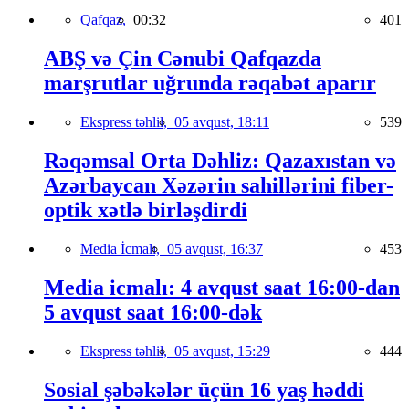
Qafqaz,
00:32
401
ABŞ və Çin Cənubi Qafqazda
marşrutlar uğrunda rəqabət aparır
Ekspress təhlil,
05 avqust, 18:11
539
Rəqəmsal Orta Dəhliz: Qazaxıstan və
Azərbaycan Xəzərin sahillərini fiber-
optik xətlə birləşdirdi
Media İcmalı,
05 avqust, 16:37
453
Media icmalı: 4 avqust saat 16:00-dan
5 avqust saat 16:00-dək
Ekspress təhlil,
05 avqust, 15:29
444
Sosial şəbəkələr üçün 16 yaş həddi