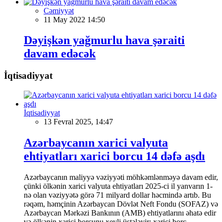
Cəmiyyət
11 May 2022 14:50
Dəyişkən yağmurlu hava şəraiti
davam edəcək
İqtisadiyyat
İqtisadiyyat
13 Fevral 2025, 14:47
Azərbaycanın xarici valyuta
ehtiyatları xarici borcu 14 dəfə aşdı
Azərbaycanın maliyyə vəziyyəti möhkəmlənməyə davam edir,
çünki ölkənin xarici valyuta ehtiyatları 2025-ci il yanvarın 1-
nə olan vəziyyətə görə 71 milyard dollar həcmində artıb. Bu
rəqəm, həmçinin Azərbaycan Dövlət Neft Fondu (SOFAZ) və
Azərbaycan Mərkəzi Bankının (AMB) ehtiyatlarını əhatə edir
və ölkənin xarici borcunu xeyli üstələyir; xarici borc