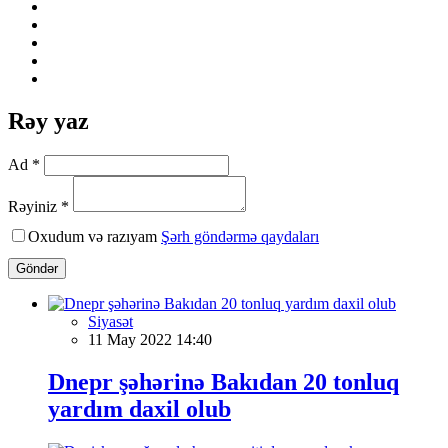
Rəy yaz
Ad *
Rəyiniz *
Oxudum və razıyam
Şərh göndərmə qaydaları
Göndər
Siyasət
11 May 2022 14:40
Dnepr şəhərinə Bakıdan 20 tonluq
yardım daxil olub