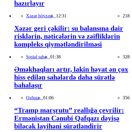
hazırlayır
Xəzər hövzəsi,
12:31
218
Xəzər geri çəkilir: su balansına dair
risklərin, nəticələrin və zəifliklərin
kompleks qiymətləndirilməsi
Sosial sahə,
01:38
328
Əməkhaqları artır, lakin həyat ən çox
hiss edilən sahələrdə daha sürətlə
bahalaşır
Qafqaz,
01:06
356
“Tramp marşrutu” reallığa çevrilir:
Ermənistan Cənubi Qafqazı dəyişə
biləcək layihəni sürətləndirir