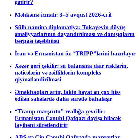
gətirir?
Məhkəmə icmalı: 3–5 avqust 2026-cı il
Sülh naminə diplomatiya: Tokayevin döyüş
əməliyyatlarının dayandırılması və danışıqların
bərpası təşəbbüsü
İran və Ermənistan öz “TRIPP”lərini hazırlayır
Xəzər geri çəkilir: su balansına dair risklərin,
nəticələrin və zəifliklərin kompleks
qiymətləndirilməsi
Əməkhaqları artır, lakin həyat ən çox hiss
edilən sahələrdə daha sürətlə bahalaşır
“Tramp marşrutu” reallığa çevrilir:
Ermənistan Cənubi Qafqazı dəyişə biləcək
layihəni sürətləndirir
ABŞ və Çin Cənubi Qafqazda marşrutlar