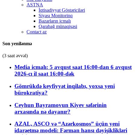
ASTNA
İqtisadiyyat Göstəriciləri
Siyası Monitorinq
Bazarların icmalı
Qarabağ münaqişəsi
Contact az
Son yenilənmə
(3 saat əvvəl)
Media icmalı: 5 avqust saat 16:00-dan 6 avqust
2026-cı il saat 16:00-dək
Gömrükdə keyfiyyət inqilabı, yoxsa yeni
bürokratiya?
Ceyhun Bayramovun Kiyev səfərinin
arxasında nə dayanır?
AZAL, ASCO və “Azərkosmos” üçün yeni
idarəetmə modeli: Fərman hansı dəyişiklikləri