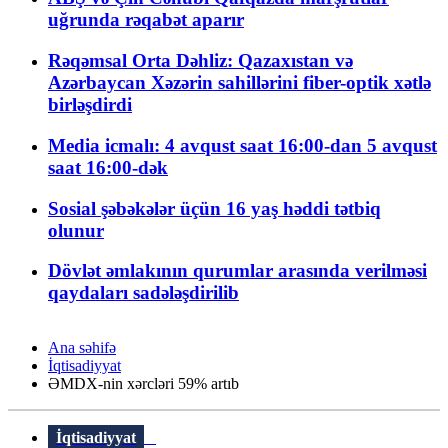
uğrunda rəqabət aparır
Rəqəmsal Orta Dəhliz: Qazaxıstan və
Azərbaycan Xəzərin sahillərini fiber-optik xətlə
birləşdirdi
Media icmalı: 4 avqust saat 16:00-dan 5 avqust
saat 16:00-dək
Sosial şəbəkələr üçün 16 yaş həddi tətbiq
olunur
Dövlət əmlakının qurumlar arasında verilməsi
qaydaları sadələşdirilib
Ana səhifə
İqtisadiyyat
ƏMDX-nin xərcləri 59% artıb
İqtisadiyyat