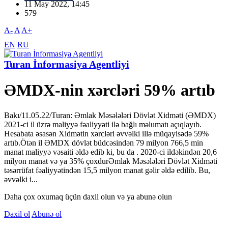
11 May 2022, 14:45
579
A-
A
A+
EN
RU
Turan İnformasiya Agentliyi
ƏMDX-nin xərcləri 59% artıb
Bakı/11.05.22/Turan: Əmlak Məsələləri Dövlət Xidməti (ƏMDX)
2021-ci il üzrə maliyyə fəaliyyəti ilə bağlı məlumatı açıqlayıb.
Hesabata əsasən Xidmətin xərcləri əvvəlki illə müqayisədə 59%
artıb.Ötən il ƏMDX dövlət büdcəsindən 79 milyon 766,5 min
manat maliyyə vəsaiti əldə edib ki, bu da . 2020-ci ildəkindən 20,6
milyon manat və ya 35% çoxdurƏmlak Məsələləri Dövlət Xidməti
təsərrüfat fəaliyyətindən 15,5 milyon manat gəlir əldə edilib. Bu,
əvvəlki i...
Daha çox oxumaq üçün daxil olun və ya abunə olun
Daxil ol
Abunə ol