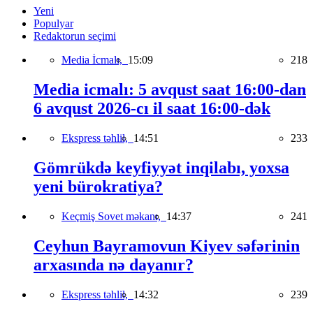
Yeni
Populyar
Redaktorun seçimi
Media İcmalı,
15:09
218
Media icmalı: 5 avqust saat 16:00-dan
6 avqust 2026-cı il saat 16:00-dək
Ekspress təhlil,
14:51
233
Gömrükdə keyfiyyət inqilabı, yoxsa
yeni bürokratiya?
Keçmiş Sovet məkanı,
14:37
241
Ceyhun Bayramovun Kiyev səfərinin
arxasında nə dayanır?
Ekspress təhlil,
14:32
239