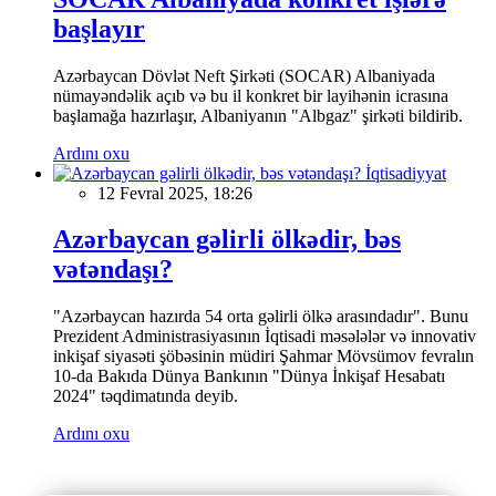
başlayır
Azərbaycan Dövlət Neft Şirkəti (SOCAR) Albaniyada
nümayəndəlik açıb və bu il konkret bir layihənin icrasına
başlamağa hazırlaşır, Albaniyanın "Albgaz" şirkəti bildirib.
Ardını oxu
İqtisadiyyat
12 Fevral 2025, 18:26
Azərbaycan gəlirli ölkədir, bəs
vətəndaşı?
"Azərbaycan hazırda 54 orta gəlirli ölkə arasındadır". Bunu
Prezident Administrasiyasının İqtisadi məsələlər və innovativ
inkişaf siyasəti şöbəsinin müdiri Şahmar Mövsümov fevralın
10-da Bakıda Dünya Bankının "Dünya İnkişaf Hesabatı
2024" təqdimatında deyib.
Ardını oxu