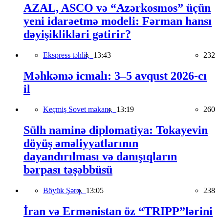
AZAL, ASCO və “Azərkosmos” üçün
yeni idarəetmə modeli: Fərman hansı
dəyişiklikləri gətirir?
Ekspress təhlil,
13:43
232
Məhkəmə icmalı: 3–5 avqust 2026-cı
il
Keçmiş Sovet məkanı,
13:19
260
Sülh naminə diplomatiya: Tokayevin
döyüş əməliyyatlarının
dayandırılması və danışıqların
bərpası təşəbbüsü
Böyük Şərq,
13:05
238
İran və Ermənistan öz “TRIPP”lərini