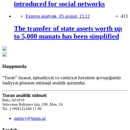
introduced for social networks
Express analysis,
05 avqust, 15:12
413
The transfer of state assets worth up
to 5,000 manats has been simplified
Haqqımızda
“Turan” siyasət, iqtisadiyyat və cəmiyyət həyatının qovuşuğunda
fəaliyyət göstərən müstəqil analitik qurumdur.
Turan analitik xidməti
Bakı, AZ1010
Süleyman Rəhimov küç.,186, Mən. 24
Tel.: (+99412) 440 11 96
agency@turan.az
Faydalı