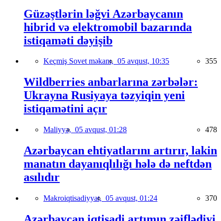
Güzəştlərin ləğvi Azərbaycanın
hibrid və elektromobil bazarında
istiqaməti dəyişib
Keçmiş Sovet məkanı,
05 avqust, 10:35
355
Wildberries anbarlarına zərbələr:
Ukrayna Rusiyaya təzyiqin yeni
istiqamətini açır
Maliyyə,
05 avqust, 01:28
478
Azərbaycan ehtiyatlarını artırır, lakin
manatın dayanıqlılığı hələ də neftdən
asılıdır
Makroiqtisadiyyat,
05 avqust, 01:24
370
Azərbaycan iqtisadi artımın zəiflədiyi