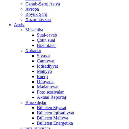
Cənub-Şərqi Asiya
Avropa
Böyük Şərq
Xəzər hövzəsi
Arxiv
Müsahibə
Sual-cavab
Çətin sual
Bizimkiler
Xəbərlər
Siyasət
Cəmiyyət
İqtisadiyyat
Maliyyə
Enerji
Dünyada
Mədəniyyət
Foto sessiyalar
Aktual Reportaj
Buraxılışlar
Bülleten Siyasət
Bülleten İqtisadiyyat
Bülleten Maliyyə
Bülleten Energetika
Söz istəyirəm