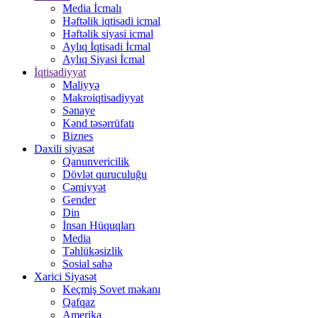
Media İcmalı
Həftəlik iqtisadi icmal
Həftəlik siyasi icmal
Aylıq İqtisadi İcmal
Aylıq Siyasi İcmal
İqtisadiyyat
Maliyyə
Makroiqtisadiyyat
Sənaye
Kənd təsərrüfatı
Biznes
Daxili siyasət
Qanunvericilik
Dövlət quruculuğu
Cəmiyyət
Gender
Din
İnsan Hüquqları
Media
Təhlükəsizlik
Sosial sahə
Xarici Siyasət
Keçmiş Sovet məkanı
Qafqaz
Amerika