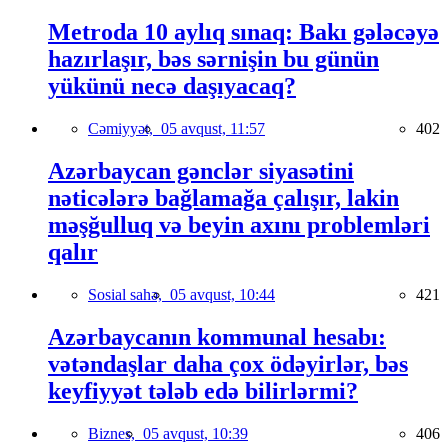
Metroda 10 aylıq sınaq: Bakı gələcəyə
hazırlaşır, bəs sərnişin bu günün
yükünü necə daşıyacaq?
Cəmiyyət,
05 avqust, 11:57
402
Azərbaycan gənclər siyasətini
nəticələrə bağlamağa çalışır, lakin
məşğulluq və beyin axını problemləri
qalır
Sosial sahə,
05 avqust, 10:44
421
Azərbaycanın kommunal hesabı:
vətəndaşlar daha çox ödəyirlər, bəs
keyfiyyət tələb edə bilirlərmi?
Biznes,
05 avqust, 10:39
406