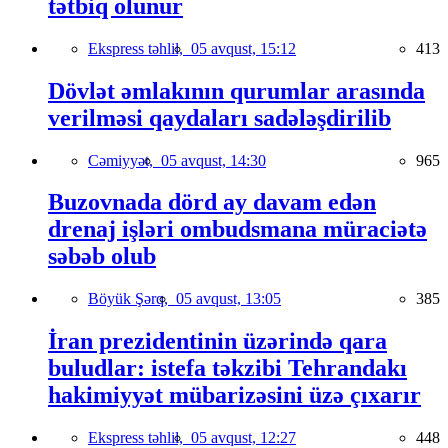
tətbiq olunur
Ekspress təhlil,
05 avqust, 15:12
413
Dövlət əmlakının qurumlar arasında
verilməsi qaydaları sadələşdirilib
Cəmiyyət,
05 avqust, 14:30
965
Buzovnada dörd ay davam edən
drenaj işləri ombudsmana müraciətə
səbəb olub
Böyük Şərq,
05 avqust, 13:05
385
İran prezidentinin üzərində qara
buludlar: istefa təkzibi Tehrandakı
hakimiyyət mübarizəsini üzə çıxarır
Ekspress təhlil,
05 avqust, 12:27
448