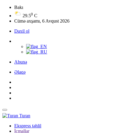
Bakı
0
29.5
C
Cümə axşamı, 6 Avqust 2026
Daxil ol
Abunə
Əlaqə
Turan
Ekspress təhlil
İcmallar