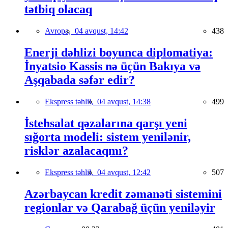
tətbiq olacaq
Avropa,
04 avqust, 14:42
438
Enerji dəhlizi boyunca diplomatiya:
İnyatsio Kassis nə üçün Bakıya və
Aşqabada səfər edir?
Ekspress təhlil,
04 avqust, 14:38
499
İstehsalat qəzalarına qarşı yeni
sığorta modeli: sistem yenilənir,
risklər azalacaqmı?
Ekspress təhlil,
04 avqust, 12:42
507
Azərbaycan kredit zəmanəti sistemini
regionlar və Qarabağ üçün yeniləyir