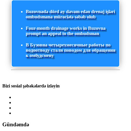
Buzovnada dörd ay davam edən drenaj işləri
ombudsmana müraciətə səbəb olub
Four-month drainage works in Buzovna
prompt an appeal to the ombudsman
В Бузовна четырехмесячные работы по
водоотводу стали поводом для обращения
к омбудсмену
Bizi sosial şəbəkələrdə izləyin
Gündəmdə