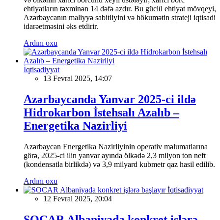
ehtiyatların təxminən 14 dəfə azdır. Bu güclü ehtiyat mövqeyi,
Azərbaycanın maliyyə sabitliyini və hökumətin strateji iqtisadi
idarəetməsini əks etdirir.
Ardını oxu
İqtisadiyyat
13 Fevral 2025, 14:07
Azərbaycanda Yanvar 2025-ci ildə
Hidrokarbon İstehsalı Azalıb –
Energetika Nazirliyi
Azərbaycan Energetika Nazirliyinin operativ məlumatlarına
görə, 2025-ci ilin yanvar ayında ölkədə 2,3 milyon ton neft
(kondensatla birlikdə) və 3,9 milyard kubmetr qaz hasil edilib.
Ardını oxu
İqtisadiyyat
12 Fevral 2025, 20:04
SOCAR Albaniyada konkret işlərə