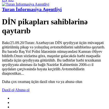
Turan İnformasiya Agentliyi
DİN pikapları sahiblərinə
qaytarıb
Bakı/25.09.20/Turan: Azərbaycan DİN qeydiyyat üçün müvəqqəti
götürülmüş pikap və yolsuzluq avtomobillərini sahiblərinə qaytarıb.
Bu barədə Baş Yol Polisi İdarəsinin nümayəndəsi Kamran Əliyev
bildirib.Onun sözlərinə görə, maşınlar gələcəkdə hərbi məqsədlə
istifadə üçün qeydiyyata götürülüb. Bu tədbirlər hərbi texnikanın
qeydiyyata alınması ilə bağlı Nazirlər Kabinetinin 2006-cı il
qaydaları çərçivəsində həyata keçirilib.Avtomobillərin
diaqnostikas...
Daha çox oxumaq üçün daxil olun və ya abunə olun
Daxil ol
Abunə ol