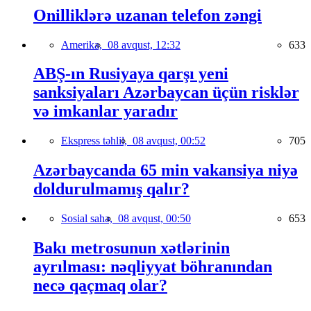
Onilliklərə uzanan telefon zəngi
Amerika,
08 avqust, 12:32
633
ABŞ-ın Rusiyaya qarşı yeni
sanksiyaları Azərbaycan üçün risklər
və imkanlar yaradır
Ekspress təhlil,
08 avqust, 00:52
705
Azərbaycanda 65 min vakansiya niyə
doldurulmamış qalır?
Sosial sahə,
08 avqust, 00:50
653
Bakı metrosunun xətlərinin
ayrılması: nəqliyyat böhranından
necə qaçmaq olar?