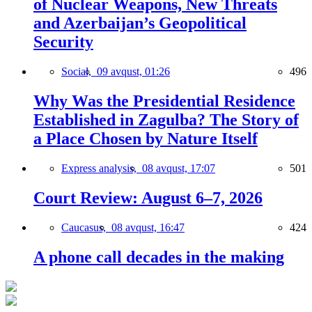
of Nuclear Weapons, New Threats
and Azerbaijan’s Geopolitical
Security
Social,
09 avqust, 01:26
496
Why Was the Presidential Residence
Established in Zagulba? The Story of
a Place Chosen by Nature Itself
Express analysis,
08 avqust, 17:07
501
Court Review: August 6–7, 2026
Caucasus,
08 avqust, 16:47
424
A phone call decades in the making