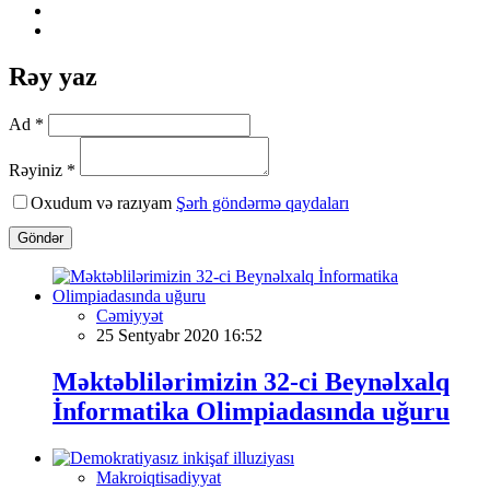
Rəy yaz
Ad *
Rəyiniz *
Oxudum və razıyam
Şərh göndərmə qaydaları
Göndər
Cəmiyyət
25 Sentyabr 2020 16:52
Məktəblilərimizin 32-ci Beynəlxalq
İnformatika Olimpiadasında uğuru
Makroiqtisadiyyat