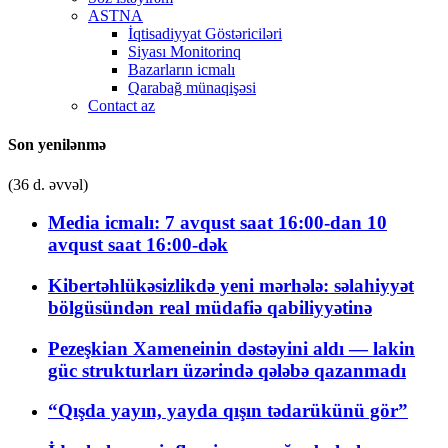
ASTNA
İqtisadiyyat Göstəriciləri
Siyası Monitorinq
Bazarların icmalı
Qarabağ münaqişəsi
Contact az
Son yenilənmə
(36 d. əvvəl)
Media icmalı: 7 avqust saat 16:00-dan 10
avqust saat 16:00-dək
Kibertəhlükəsizlikdə yeni mərhələ: səlahiyyət
bölgüsündən real müdafiə qabiliyyətinə
Pezeşkian Xameneinin dəstəyini aldı — lakin
güc strukturları üzərində qələbə qazanmadı
“Qışda yayın, yayda qışın tədarükünü gör”