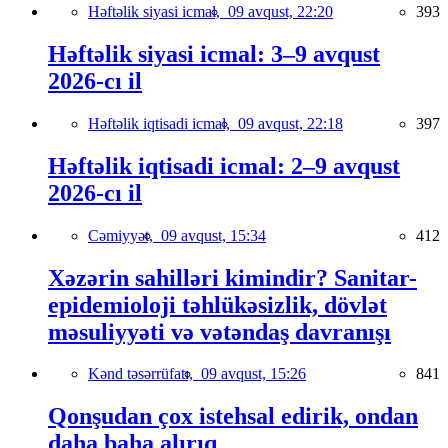
Həftəlik siyasi icmal,
09 avqust, 22:20
393
Həftəlik siyasi icmal: 3–9 avqust
2026-cı il
Həftəlik iqtisadi icmal,
09 avqust, 22:18
397
Həftəlik iqtisadi icmal: 2–9 avqust
2026-cı il
Cəmiyyət,
09 avqust, 15:34
412
Xəzərin sahilləri kimindir? Sanitar-
epidemioloji təhlükəsizlik, dövlət
məsuliyyəti və vətəndaş davranışı
Kənd təsərrüfatı,
09 avqust, 15:26
841
Qonşudan çox istehsal edirik, ondan
daha baha alırıq