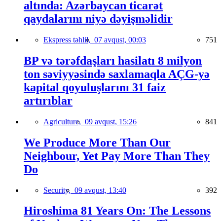
altında: Azərbaycan ticarət
qaydalarını niyə dəyişməlidir
Ekspress təhlil,
07 avqust, 00:03
751
BP və tərəfdaşları hasilatı 8 milyon
ton səviyyəsində saxlamaqla AÇG-yə
kapital qoyuluşlarını 31 faiz
artırıblar
Agriculture,
09 avqust, 15:26
841
We Produce More Than Our
Neighbour, Yet Pay More Than They
Do
Security,
09 avqust, 13:40
392
Hiroshima 81 Years On: The Lessons