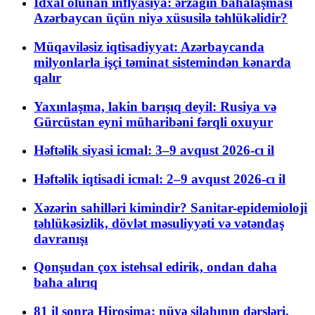
İdxal olunan inflyasiya: ərzağın bahalaşması
Azərbaycan üçün niyə xüsusilə təhlükəlidir?
Müqaviləsiz iqtisadiyyat: Azərbaycanda
milyonlarla işçi təminat sistemindən kənarda
qalır
Yaxınlaşma, lakin barışıq deyil: Rusiya və
Gürcüstan eyni müharibəni fərqli oxuyur
Həftəlik siyasi icmal: 3–9 avqust 2026-cı il
Həftəlik iqtisadi icmal: 2–9 avqust 2026-cı il
Xəzərin sahilləri kimindir? Sanitar-epidemioloji
təhlükəsizlik, dövlət məsuliyyəti və vətəndaş
davranışı
Qonşudan çox istehsal edirik, ondan daha
baha alırıq
81 il sonra Hiroşima: nüvə silahının dərsləri,