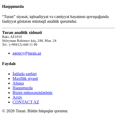
Haqqımızda
“Turan” siyasət, iqtisadiyyat və cəmiyyət həyatının qovuşuğunda
fəaliyyət göstərən müstəqil analitik qurumdur.
Turan analitik xidməti
Bakı, AZ1010
Süleyman Rəhimov küç.,186, Mən. 24
Tel.: (+99412) 440 11 96
agency@turan.az
Faydalı
İstifadə şərtləri
Məxfilik siyasti
Abunə
Haqqımızda
Bizim mütəxəssislərimiz
Arxiv
CONTACT AZ
© 2026 Turan. Bütün hüquqlar qorunur.