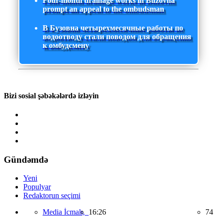
Four-month drainage works in Buzovna
prompt an appeal to the ombudsman
В Бузовна четырехмесячные работы по
водоотводу стали поводом для обращения
к омбудсмену
Bizi sosial şəbəkələrdə izləyin
Gündəmdə
Yeni
Populyar
Redaktorun seçimi
Media İcmalı,
16:26
74