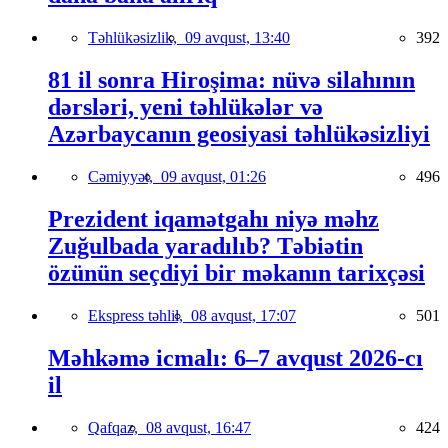
Təhlükəsizlik,
09 avqust, 13:40
392
81 il sonra Hiroşima: nüvə silahının
dərsləri, yeni təhlükələr və
Azərbaycanın geosiyasi təhlükəsizliyi
Cəmiyyət,
09 avqust, 01:26
496
Prezident iqamətgahı niyə məhz
Zuğulbada yaradılıb? Təbiətin
özünün seçdiyi bir məkanın tarixçəsi
Ekspress təhlil,
08 avqust, 17:07
501
Məhkəmə icmalı: 6–7 avqust 2026-cı
il
Qafqaz,
08 avqust, 16:47
424