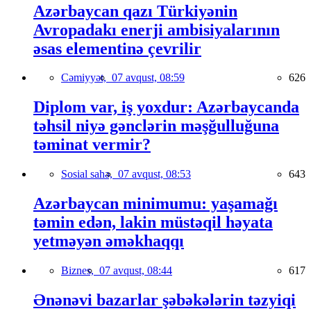
Azərbaycan qazı Türkiyənin
Avropadakı enerji ambisiyalarının
əsas elementinə çevrilir
Cəmiyyət,
07 avqust, 08:59
626
Diplom var, iş yoxdur: Azərbaycanda
təhsil niyə gənclərin məşğulluğuna
təminat vermir?
Sosial sahə,
07 avqust, 08:53
643
Azərbaycan minimumu: yaşamağı
təmin edən, lakin müstəqil həyata
yetməyən əməkhaqqı
Biznes,
07 avqust, 08:44
617
Ənənəvi bazarlar şəbəkələrin təzyiqi