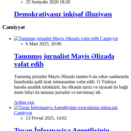
25 Sentyabr 2020 18:20
Demokratiyasız inkişaf illuziyası
Cəmiyyət
Cəmiyyət
6 Mart 2025, 20:06
Tanınmış jurnalist Mayis Əlizadə
vəfat edib
Tanınmış jurnalist Mayis Əlizadə martın 6-da səhər saatlarında
İstanbulda qəfil ürək tutmasından vəfat edib. O Türkiyə
barədə analitik təfəkkürü, bu ölkənin tarixi və siyasəti ilə bağlı
dərin biliyi ilə tanınan jurnalist və tərcüməçi idi.
Ardını oxu
Cəmiyyət
13 Fevral 2025, 14:02
Turan İnformasiya Agentliyinin