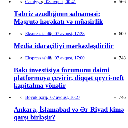
Cəmiyyət,
08 avqust, 00:41
566
Təbriz azadlığının salnaməsi:
Məşrutə hərəkatı və müasirlik
Ekspress təhlil,
07 avqust, 17:28
609
Media idarəçiliyi mərkəzləşdirilir
Ekspress təhlil,
07 avqust, 17:00
748
Bakı investisiya forumunu daimi
platformaya çevirir, diqqət qeyri-neft
kapitalına yönəlir
Böyük Şərq,
07 avqust, 16:27
746
Ankara, İslamabad və Ər-Riyad kimə
qarşı birləşir?