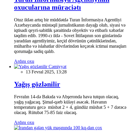
oxucularına müraciətı
Otuz ildən artıq bir müddətdə Turan İnformasiya Agentliyi
Azərbaycanda müstəqil jurnalistikanın dayağı olub, siyasi və
iqtisadi qeyri-sabitlik şəraitində obyektiv və etibarlı xəbərlər
təqdim edib. 1990-cı ildə - Sovet İttifaqının son günlərində
yaradılan agentliyimiz, keçid dövrünün çətinliklərindən,
müharibə və islahatlar dövrlərindən keçərək ictimai maraqları
qorumağa sadiq qalıb.
Ardını oxu
Cəmiyyət
13 Fevral 2025, 13:28
Yağış gözlənilir
Fevralın 14-də Bakıda və Abşeronda hava tutqun olacaq,
yağış yağacaq. Şimal-qərb küləyi əsəcək. Havanın
temperaturu gecə müsbət 2 + 4, gündüz müsbət 5 + 7 dərəcə
olacaq. Rütubət 75-85 faiz olacaq.
Ardını oxu