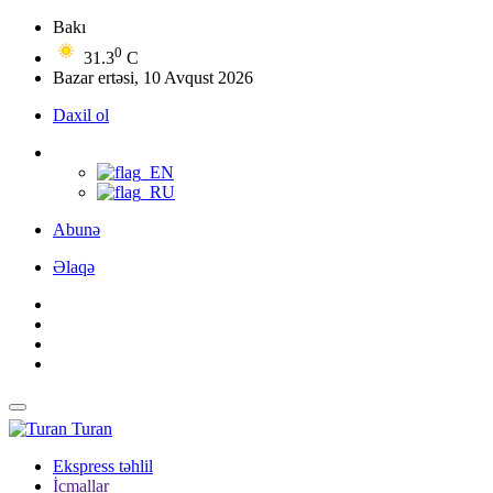
Bakı
0
31.3
C
Bazar ertəsi, 10 Avqust 2026
Daxil ol
Abunə
Əlaqə
Turan
Ekspress təhlil
İcmallar