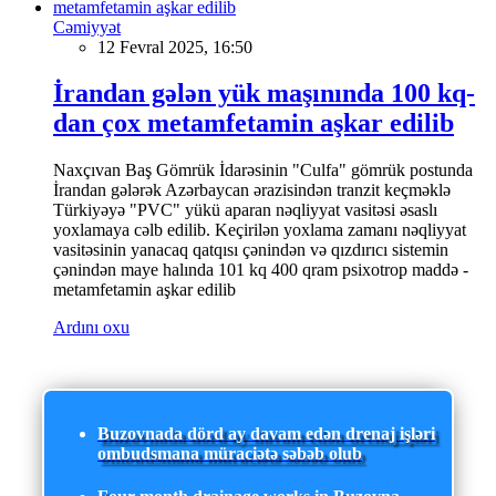
Cəmiyyət
12 Fevral 2025, 16:50
İrandan gələn yük maşınında 100 kq-
dan çox metamfetamin aşkar edilib
Naxçıvan Baş Gömrük İdarəsinin "Culfa" gömrük postunda
İrandan gələrək Azərbaycan ərazisindən tranzit keçməklə
Türkiyəyə "PVC" yükü aparan nəqliyyat vasitəsi əsaslı
yoxlamaya cəlb edilib. Keçirilən yoxlama zamanı nəqliyyat
vasitəsinin yanacaq qatqısı çənindən və qızdırıcı sistemin
çənindən maye halında 101 kq 400 qram psixotrop maddə -
metamfetamin aşkar edilib
Ardını oxu
Buzovnada dörd ay davam edən drenaj işləri
ombudsmana müraciətə səbəb olub