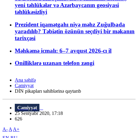
yeni təhlükələr və Azərbaycanın geosiyasi
təhlükəsizliyi
Prezident iqamətgahı niyə məhz Zuğulbada
yaradılıb? Təbiətin özünün seçdiyi bir məkanın
tarixçəsi
Məhkəmə icmalı: 6–7 avqust 2026-cı il
Onilliklərə uzanan telefon zəngi
Ana səhifə
Cəmiyyət
DİN pikapları sahiblərinə qaytarıb
Cəmiyyət
25 Sentyabr 2020, 17:18
626
A-
A
A+
EN
RU