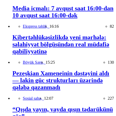
Media icmalı: 7 avqust saat 16:00-dan
10 avqust saat 16:00-dək
Ekspress təhlil,
16:16
82
Kibertəhlükəsizlikdə yeni mərhələ:
səlahiyyət bölgüsündən real müdafiə
qabiliyyətinə
Böyük Şərq,
15:25
130
Pezeşkian Xameneinin dəstəyini aldı
— lakin güc strukturları üzərində
qələbə qazanmadı
Sosial sahə,
12:07
227
“Qışda yayın, yayda qışın tədarükünü