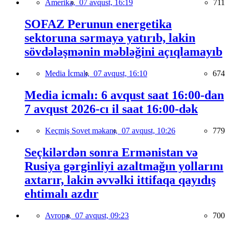
Amerika,
07 avqust, 16:19
711
SOFAZ Perunun energetika
sektoruna sərmayə yatırıb, lakin
sövdələşmənin məbləğini açıqlamayıb
Media İcmalı,
07 avqust, 16:10
674
Media icmalı: 6 avqust saat 16:00-dan
7 avqust 2026-cı il saat 16:00-dək
Keçmiş Sovet məkanı,
07 avqust, 10:26
779
Seçkilərdən sonra Ermənistan və
Rusiya gərginliyi azaltmağın yollarını
axtarır, lakin əvvəlki ittifaqa qayıdış
ehtimalı azdır
Avropa,
07 avqust, 09:23
700