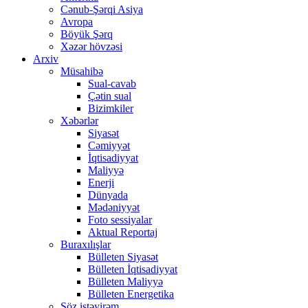
Cənub-Şərqi Asiya
Avropa
Böyük Şərq
Xəzər hövzəsi
Arxiv
Müsahibə
Sual-cavab
Çətin sual
Bizimkiler
Xəbərlər
Siyasət
Cəmiyyət
İqtisadiyyat
Maliyyə
Enerji
Dünyada
Mədəniyyət
Foto sessiyalar
Aktual Reportaj
Buraxılışlar
Bülleten Siyasət
Bülleten İqtisadiyyat
Bülleten Maliyyə
Bülleten Energetika
Söz istəyirəm