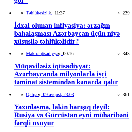
gör”
Təhlükəsizlik,
11:37
239
İdxal olunan inflyasiya: ərzağın
bahalaşması Azərbaycan üçün niyə
xüsusilə təhlükəlidir?
Makroiqtisadiyyat,
00:16
348
Müqaviləsiz iqtisadiyyat:
Azərbaycanda milyonlarla işçi
təminat sistemindən kənarda qalır
Qafqaz,
09 avqust, 23:03
361
Yaxınlaşma, lakin barışıq deyil:
Rusiya və Gürcüstan eyni müharibəni
fərqli oxuyur