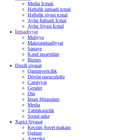
Media İcmalı
Həftəlik iqtisadi icmal
Həftəlik siyasi icmal
Aylıq İqtisadi İcmal
Aylıq Siyasi İcmal
İqtisadiyyat
Maliyyə
Makroiqtisadiyyat
Sənaye
Kənd təsərrüfatı
Biznes
Daxili siyasət
Qanunvericilik
Dövlət quruculuğu
Cəmiyyət
Gender
Din
İnsan Hüquqları
Media
Təhlükəsizlik
Sosial sahə
Xarici Siyasət
Keçmiş Sovet məkanı
Qafqaz
Amerika