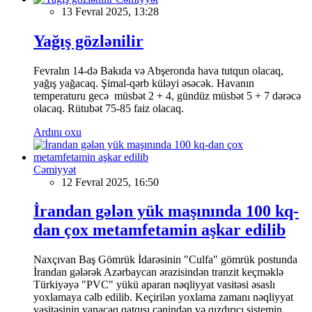
13 Fevral 2025, 13:28
Yağış gözlənilir
Fevralın 14-də Bakıda və Abşeronda hava tutqun olacaq,
yağış yağacaq. Şimal-qərb küləyi əsəcək. Havanın
temperaturu gecə müsbət 2 + 4, gündüz müsbət 5 + 7 dərəcə
olacaq. Rütubət 75-85 faiz olacaq.
Ardını oxu
Cəmiyyət
12 Fevral 2025, 16:50
İrandan gələn yük maşınında 100 kq-
dan çox metamfetamin aşkar edilib
Naxçıvan Baş Gömrük İdarəsinin "Culfa" gömrük postunda
İrandan gələrək Azərbaycan ərazisindən tranzit keçməklə
Türkiyəyə "PVC" yükü aparan nəqliyyat vasitəsi əsaslı
yoxlamaya cəlb edilib. Keçirilən yoxlama zamanı nəqliyyat
vasitəsinin yanacaq qatqısı çənindən və qızdırıcı sistemin