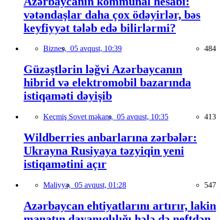
Azərbaycanın kommunal hesabı:
vətəndaşlar daha çox ödəyirlər, bəs
keyfiyyət tələb edə bilirlərmi?
Biznes,
05 avqust, 10:39
484
Güzəştlərin ləğvi Azərbaycanın
hibrid və elektromobil bazarında
istiqaməti dəyişib
Keçmiş Sovet məkanı,
05 avqust, 10:35
413
Wildberries anbarlarına zərbələr:
Ukrayna Rusiyaya təzyiqin yeni
istiqamətini açır
Maliyyə,
05 avqust, 01:28
547
Azərbaycan ehtiyatlarını artırır, lakin
manatın dayanıqlılığı hələ də neftdən