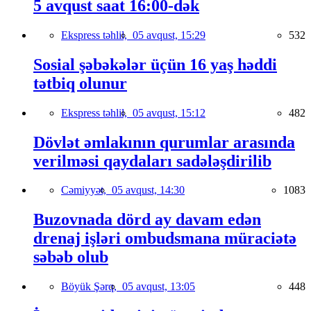
5 avqust saat 16:00-dək
Ekspress təhlil,
05 avqust, 15:29
532
Sosial şəbəkələr üçün 16 yaş həddi
tətbiq olunur
Ekspress təhlil,
05 avqust, 15:12
482
Dövlət əmlakının qurumlar arasında
verilməsi qaydaları sadələşdirilib
Cəmiyyət,
05 avqust, 14:30
1083
Buzovnada dörd ay davam edən
drenaj işləri ombudsmana müraciətə
səbəb olub
Böyük Şərq,
05 avqust, 13:05
448