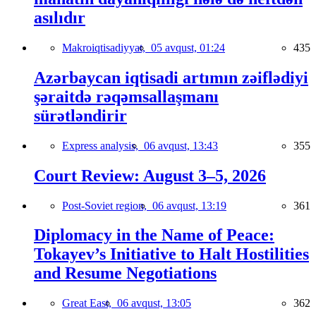
asılıdır
Makroiqtisadiyyat,
05 avqust, 01:24
435
Azərbaycan iqtisadi artımın zəiflədiyi
şəraitdə rəqəmsallaşmanı
sürətləndirir
Express analysis,
06 avqust, 13:43
355
Court Review: August 3–5, 2026
Post-Soviet region,
06 avqust, 13:19
361
Diplomacy in the Name of Peace:
Tokayev’s Initiative to Halt Hostilities
and Resume Negotiations
Great East,
06 avqust, 13:05
362