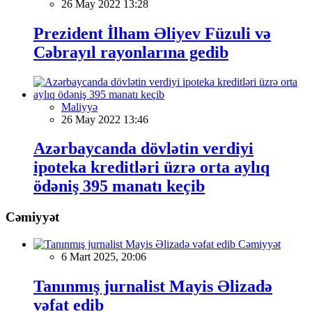
26 May 2022 13:28
Prezident İlham Əliyev Füzuli və
Cəbrayıl rayonlarına gedib
Maliyyə
26 May 2022 13:46
Azərbaycanda dövlətin verdiyi
ipoteka kreditləri üzrə orta aylıq
ödəniş 395 manatı keçib
Cəmiyyət
Cəmiyyət
6 Mart 2025, 20:06
Tanınmış jurnalist Mayis Əlizadə
vəfat edib