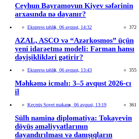
Ceyhun Bayramovun Kiyev səfərinin
arxasında nə dayanır?
Ekspress təhlil,
06 avqust, 14:32
372
AZAL, ASCO və “Azərkosmos” üçün
yeni idarəetmə modeli: Fərman hansı
dəyişiklikləri gətirir?
Ekspress təhlil,
06 avqust, 13:43
355
Məhkəmə icmalı: 3–5 avqust 2026-cı
il
Keçmiş Sovet məkanı,
06 avqust, 13:19
361
Sülh naminə diplomatiya: Tokayevin
döyüş əməliyyatlarının
dayandırılması və danışıqların