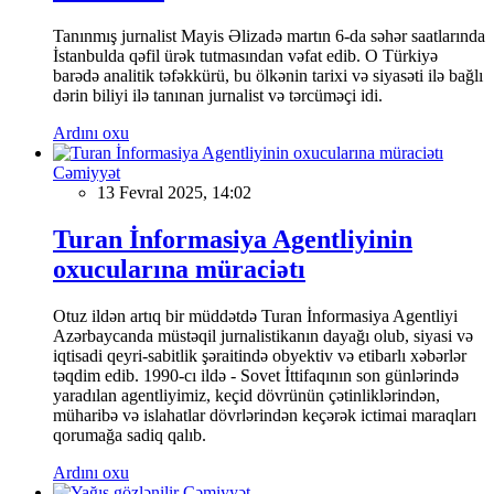
Tanınmış jurnalist Mayis Əlizadə martın 6-da səhər saatlarında
İstanbulda qəfil ürək tutmasından vəfat edib. O Türkiyə
barədə analitik təfəkkürü, bu ölkənin tarixi və siyasəti ilə bağlı
dərin biliyi ilə tanınan jurnalist və tərcüməçi idi.
Ardını oxu
Cəmiyyət
13 Fevral 2025, 14:02
Turan İnformasiya Agentliyinin
oxucularına müraciətı
Otuz ildən artıq bir müddətdə Turan İnformasiya Agentliyi
Azərbaycanda müstəqil jurnalistikanın dayağı olub, siyasi və
iqtisadi qeyri-sabitlik şəraitində obyektiv və etibarlı xəbərlər
təqdim edib. 1990-cı ildə - Sovet İttifaqının son günlərində
yaradılan agentliyimiz, keçid dövrünün çətinliklərindən,
müharibə və islahatlar dövrlərindən keçərək ictimai maraqları
qorumağa sadiq qalıb.
Ardını oxu
Cəmiyyət