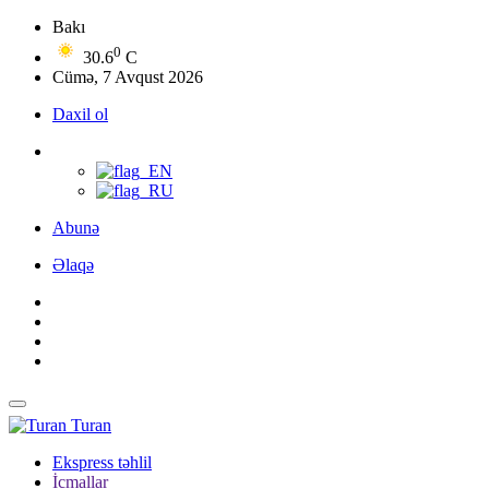
Bakı
0
30.6
C
Cümə, 7 Avqust 2026
Daxil ol
Abunə
Əlaqə
Turan
Ekspress təhlil
İcmallar