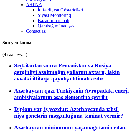
ASTNA
İqtisadiyyat Göstəriciləri
Siyası Monitorinq
Bazarların icmalı
Qarabağ münaqişəsi
Contact az
Son yenilənmə
(4 saat əvvəl)
Seçkilərdən sonra Ermənistan və Rusiya
gərginliyi azaltmağın yollarını axtarır, lakin
əvvəlki ittifaqa qayıdış ehtimalı azdır
Azərbaycan qazı Türkiyənin Avropadakı enerji
ambisiyalarının əsas elementinə çevrilir
Diplom var, iş yoxdur: Azərbaycanda təhsil
niyə gənclərin məşğulluğuna təminat vermir?
Azərbaycan minimumu: yaşamağı təmin edən,