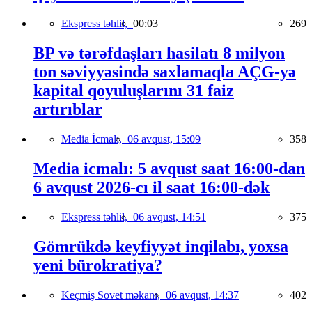
Ekspress təhlil,
00:03
269
BP və tərəfdaşları hasilatı 8 milyon
ton səviyyəsində saxlamaqla AÇG-yə
kapital qoyuluşlarını 31 faiz
artırıblar
Media İcmalı,
06 avqust, 15:09
358
Media icmalı: 5 avqust saat 16:00-dan
6 avqust 2026-cı il saat 16:00-dək
Ekspress təhlil,
06 avqust, 14:51
375
Gömrükdə keyfiyyət inqilabı, yoxsa
yeni bürokratiya?
Keçmiş Sovet məkanı,
06 avqust, 14:37
402