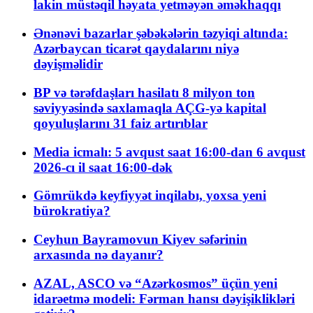
lakin müstəqil həyata yetməyən əməkhaqqı
Ənənəvi bazarlar şəbəkələrin təzyiqi altında:
Azərbaycan ticarət qaydalarını niyə
dəyişməlidir
BP və tərəfdaşları hasilatı 8 milyon ton
səviyyəsində saxlamaqla AÇG-yə kapital
qoyuluşlarını 31 faiz artırıblar
Media icmalı: 5 avqust saat 16:00-dan 6 avqust
2026-cı il saat 16:00-dək
Gömrükdə keyfiyyət inqilabı, yoxsa yeni
bürokratiya?
Ceyhun Bayramovun Kiyev səfərinin
arxasında nə dayanır?
AZAL, ASCO və “Azərkosmos” üçün yeni
idarəetmə modeli: Fərman hansı dəyişiklikləri