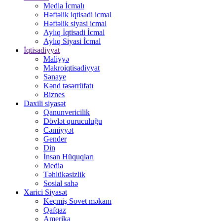
Media İcmalı
Həftəlik iqtisadi icmal
Həftəlik siyasi icmal
Aylıq İqtisadi İcmal
Aylıq Siyasi İcmal
İqtisadiyyat
Maliyyə
Makroiqtisadiyyat
Sənaye
Kənd təsərrüfatı
Biznes
Daxili siyasət
Qanunvericilik
Dövlət quruculuğu
Cəmiyyət
Gender
Din
İnsan Hüquqları
Media
Təhlükəsizlik
Sosial sahə
Xarici Siyasət
Keçmiş Sovet məkanı
Qafqaz
Amerika