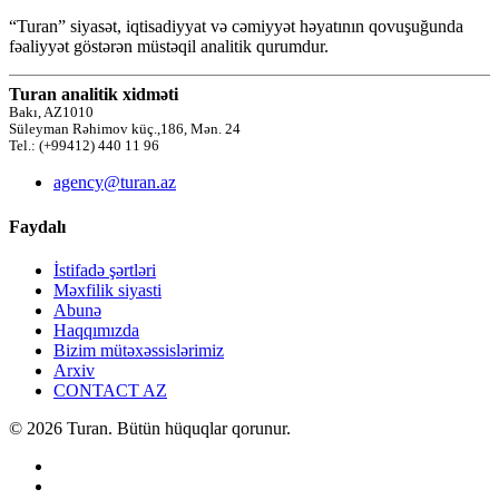
“Turan” siyasət, iqtisadiyyat və cəmiyyət həyatının qovuşuğunda
fəaliyyət göstərən müstəqil analitik qurumdur.
Turan analitik xidməti
Bakı, AZ1010
Süleyman Rəhimov küç.,186, Mən. 24
Tel.: (+99412) 440 11 96
agency@turan.az
Faydalı
İstifadə şərtləri
Məxfilik siyasti
Abunə
Haqqımızda
Bizim mütəxəssislərimiz
Arxiv
CONTACT AZ
© 2026 Turan. Bütün hüquqlar qorunur.