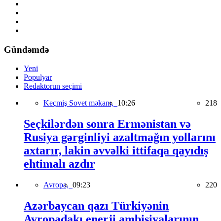
Gündəmdə
Yeni
Populyar
Redaktorun seçimi
Keçmiş Sovet məkanı,
10:26
218
Seçkilərdən sonra Ermənistan və
Rusiya gərginliyi azaltmağın yollarını
axtarır, lakin əvvəlki ittifaqa qayıdış
ehtimalı azdır
Avropa,
09:23
220
Azərbaycan qazı Türkiyənin
Avropadakı enerji ambisiyalarının