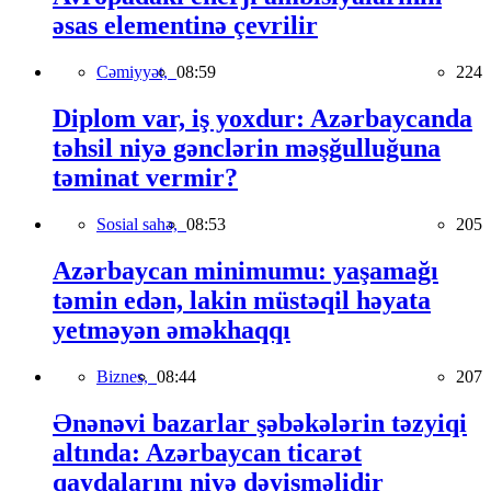
əsas elementinə çevrilir
Cəmiyyət,
08:59
224
Diplom var, iş yoxdur: Azərbaycanda
təhsil niyə gənclərin məşğulluğuna
təminat vermir?
Sosial sahə,
08:53
205
Azərbaycan minimumu: yaşamağı
təmin edən, lakin müstəqil həyata
yetməyən əməkhaqqı
Biznes,
08:44
207
Ənənəvi bazarlar şəbəkələrin təzyiqi
altında: Azərbaycan ticarət
qaydalarını niyə dəyişməlidir