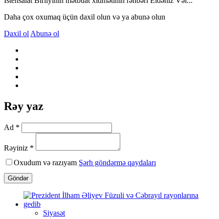
İstehsalat Birliyinin mətbuat xidmətinin rəhbəri Eldəniz Vəl...
Daha çox oxumaq üçün daxil olun və ya abunə olun
Daxil ol
Abunə ol
Rəy yaz
Ad *
Rəyiniz *
Oxudum və razıyam
Şərh göndərmə qaydaları
Göndər
Siyasət