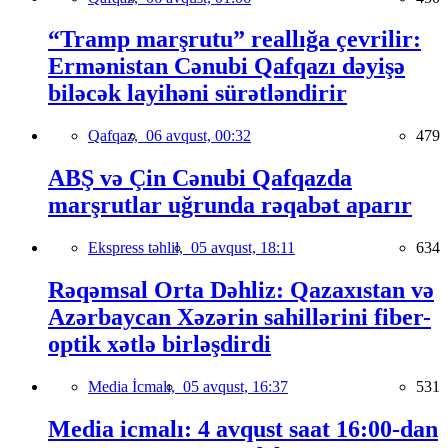
“Tramp marşrutu” reallığa çevrilir:
Ermənistan Cənubi Qafqazı dəyişə
biləcək layihəni sürətləndirir
Qafqaz,
06 avqust, 00:32
479
ABŞ və Çin Cənubi Qafqazda
marşrutlar uğrunda rəqabət aparır
Ekspress təhlil,
05 avqust, 18:11
634
Rəqəmsal Orta Dəhliz: Qazaxıstan və
Azərbaycan Xəzərin sahillərini fiber-
optik xətlə birləşdirdi
Media İcmalı,
05 avqust, 16:37
531
Media icmalı: 4 avqust saat 16:00-dan