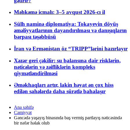
gətirir?
Məhkəmə icmalı: 3–5 avqust 2026-cı il
Sülh naminə diplomatiya: Tokayevin döyüş
əməliyyatlarının dayandırılması və danışıqların
bərpası təşəbbüsü
İran və Ermənistan öz “TRIPP”lərini hazırlayır
Xəzər geri çəkilir: su balansına dair risklərin,
nəticələrin və zəifliklərin kompleks
qiymətləndirilməsi
Əməkhaqları artır, lakin həyat ən çox hiss
edilən sahələrdə daha sürətlə bahalaşır
Ana səhifə
Cəmiyyət
Gəncədə yaşayış binasında baş vermiş partlayış nəticəsində
bir nəfər həlak olub