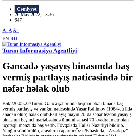
Cəmiyyət
26 May 2022, 13:36
647
A-
A
A+
EN
RU
Turan İnformasiya Agentliyi
Gəncədə yaşayış binasında baş
vermiş partlayış nəticəsində bir
nəfər həlak olub
Bakı/26.05.22/Turan: Gəncə şəhərində beşmərtəbəli binada baş
vermiş partlayış və yanğın nəticəsində Yaşar Rəhimov (1984-cü ildə
anadan olub) həlak olub.Partlayış mayın 26-da səhər tezdən yaşayış
binasının beşinci mərtəbəsində ümumi sahəsi 70 kvadrat metr olan
üçotaqlı mənzildə baş verib, Fövqəladə Hallar Nazirliyi bildirib.
Yanğın söndürülüb, araşdırma aparılır.Öz növbəsində, "Azəriqaz"