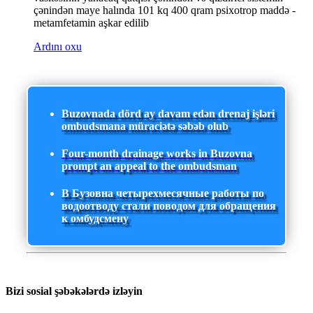
çənindən maye halında 101 kq 400 qram psixotrop maddə -
metamfetamin aşkar edilib
Ardını oxu
Buzovnada dörd ay davam edən drenaj işləri
ombudsmana müraciətə səbəb olub
Four-month drainage works in Buzovna
prompt an appeal to the ombudsman
В Бузовна четырехмесячные работы по
водоотводу стали поводом для обращения
к омбудсмену
Bizi sosial şəbəkələrdə izləyin