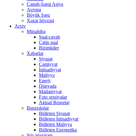
Cənub-Şərqi Asiya
Avropa
Böyük Şərq
Xəzər hövzəsi
Arxiv
Müsahibə
Sual-cavab
Çətin sual
Bizimkiler
Xəbərlər
Siyasət
Cəmiyyət
İqtisadiyyat
Maliyyə
Enerji
Dünyada
Mədəniyyət
Foto sessiyalar
Aktual Reportaj
Buraxılışlar
Bülleten Siyasət
Bülleten İqtisadiyyat
Bülleten Maliyyə
Bülleten Energetika
Söz istəyirəm