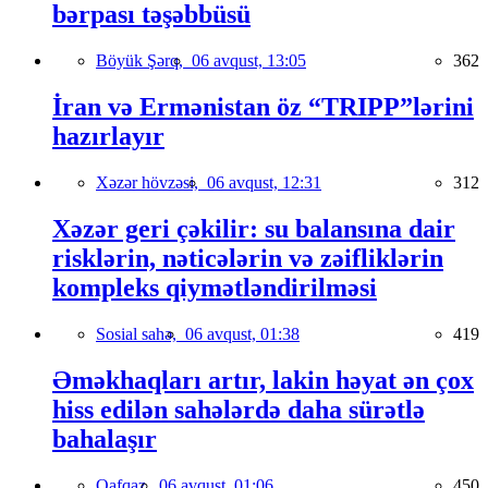
bərpası təşəbbüsü
Böyük Şərq,
06 avqust, 13:05
362
İran və Ermənistan öz “TRIPP”lərini
hazırlayır
Xəzər hövzəsi,
06 avqust, 12:31
312
Xəzər geri çəkilir: su balansına dair
risklərin, nəticələrin və zəifliklərin
kompleks qiymətləndirilməsi
Sosial sahə,
06 avqust, 01:38
419
Əməkhaqları artır, lakin həyat ən çox
hiss edilən sahələrdə daha sürətlə
bahalaşır
Qafqaz,
06 avqust, 01:06
450