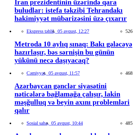
İran prezidentinin üzərində qara
buludlar: istefa təkzibi Tehrandakı
hakimiyyət mübarizəsini üzə çıxarır
Ekspress təhlil,
05 avqust, 12:27
526
Metroda 10 aylıq sınaq: Bakı gələcəyə
hazırlaşır, bəs sərnişin bu günün
yükünü necə daşıyacaq?
Cəmiyyət,
05 avqust, 11:57
468
Azərbaycan gənclər siyasətini
nəticələrə bağlamağa çalışır, lakin
məşğulluq və beyin axını problemləri
qalır
Sosial sahə,
05 avqust, 10:44
485