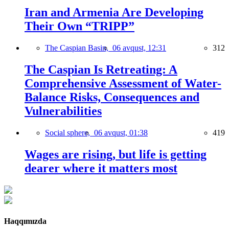
Iran and Armenia Are Developing
Their Own “TRIPP”
The Caspian Basin,
06 avqust, 12:31
312
The Caspian Is Retreating: A
Comprehensive Assessment of Water-
Balance Risks, Consequences and
Vulnerabilities
Social sphere,
06 avqust, 01:38
419
Wages are rising, but life is getting
dearer where it matters most
Haqqımızda