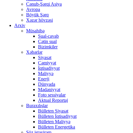
Cənub-Şərqi Asiya
Avropa
Böyük Şərq
Xəzər hövzəsi
Arxiv
Müsahibə
Sual-cavab
Çətin sual
Bizimkiler
Xəbərlər
Siyasət
Cəmiyyət
İqtisadiyyat
Maliyyə
Enerji
Dünyada
Mədəniyyət
Foto sessiyalar
Aktual Reportaj
Buraxılışlar
Bülleten Siyasət
Bülleten İqtisadiyyat
Bülleten Maliyyə
Bülleten Energetika
Söz istəyirəm