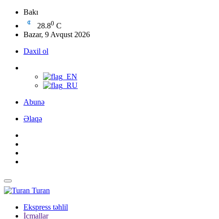
Bakı
0
28.8
C
Bazar, 9 Avqust 2026
Daxil ol
Abunə
Əlaqə
Turan
Ekspress təhlil
İcmallar