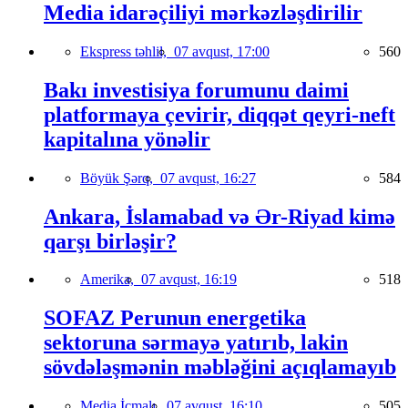
Media idarəçiliyi mərkəzləşdirilir
Ekspress təhlil,
07 avqust, 17:00
560
Bakı investisiya forumunu daimi
platformaya çevirir, diqqət qeyri-neft
kapitalına yönəlir
Böyük Şərq,
07 avqust, 16:27
584
Ankara, İslamabad və Ər-Riyad kimə
qarşı birləşir?
Amerika,
07 avqust, 16:19
518
SOFAZ Perunun energetika
sektoruna sərmayə yatırıb, lakin
sövdələşmənin məbləğini açıqlamayıb
Media İcmalı,
07 avqust, 16:10
505