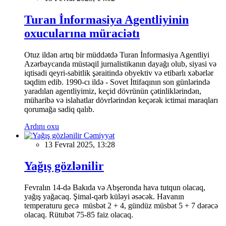
Turan İnformasiya Agentliyinin
oxucularına müraciətı
Otuz ildən artıq bir müddətdə Turan İnformasiya Agentliyi
Azərbaycanda müstəqil jurnalistikanın dayağı olub, siyasi və
iqtisadi qeyri-sabitlik şəraitində obyektiv və etibarlı xəbərlər
təqdim edib. 1990-cı ildə - Sovet İttifaqının son günlərində
yaradılan agentliyimiz, keçid dövrünün çətinliklərindən,
müharibə və islahatlar dövrlərindən keçərək ictimai maraqları
qorumağa sadiq qalıb.
Ardını oxu
Cəmiyyət
13 Fevral 2025, 13:28
Yağış gözlənilir
Fevralın 14-də Bakıda və Abşeronda hava tutqun olacaq,
yağış yağacaq. Şimal-qərb küləyi əsəcək. Havanın
temperaturu gecə müsbət 2 + 4, gündüz müsbət 5 + 7 dərəcə
olacaq. Rütubət 75-85 faiz olacaq.