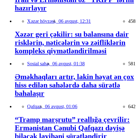
hazırlayır
Xəzər hövzəsi,
06 avqust, 12:31
458
Xəzər geri çəkilir: su balansına dair
risklərin, nəticələrin və zəifliklərin
kompleks qiymətləndirilməsi
Sosial sahə,
06 avqust, 01:38
581
Əməkhaqları artır, lakin həyat ən çox
hiss edilən sahələrdə daha sürətlə
bahalaşır
Qafqaz,
06 avqust, 01:06
642
“Tramp marşrutu” reallığa çevrilir:
Ermənistan Cənubi Qafqazı dəyişə
biləcək layihəni sürətləndirir