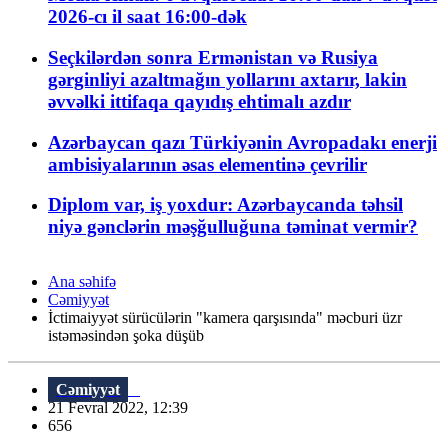
2026-cı il saat 16:00-dək
Seçkilərdən sonra Ermənistan və Rusiya
gərginliyi azaltmağın yollarını axtarır, lakin
əvvəlki ittifaqa qayıdış ehtimalı azdır
Azərbaycan qazı Türkiyənin Avropadakı enerji
ambisiyalarının əsas elementinə çevrilir
Diplom var, iş yoxdur: Azərbaycanda təhsil
niyə gənclərin məşğulluğuna təminat vermir?
Ana səhifə
Cəmiyyət
İctimaiyyət sürücülərin "kamera qarşısında" məcburi üzr
istəməsindən şoka düşüb
Cəmiyyət
21 Fevral 2022, 12:39
656