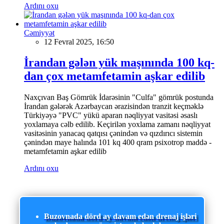
Ardını oxu
Cəmiyyət
12 Fevral 2025, 16:50
İrandan gələn yük maşınında 100 kq-
dan çox metamfetamin aşkar edilib
Naxçıvan Baş Gömrük İdarəsinin "Culfa" gömrük postunda
İrandan gələrək Azərbaycan ərazisindən tranzit keçməklə
Türkiyəyə "PVC" yükü aparan nəqliyyat vasitəsi əsaslı
yoxlamaya cəlb edilib. Keçirilən yoxlama zamanı nəqliyyat
vasitəsinin yanacaq qatqısı çənindən və qızdırıcı sistemin
çənindən maye halında 101 kq 400 qram psixotrop maddə -
metamfetamin aşkar edilib
Ardını oxu
Buzovnada dörd ay davam edən drenaj işləri