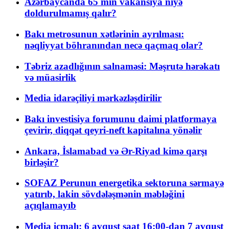
Azərbaycanda 65 min vakansiya niyə
doldurulmamış qalır?
Bakı metrosunun xətlərinin ayrılması:
nəqliyyat böhranından necə qaçmaq olar?
Təbriz azadlığının salnaməsi: Məşrutə hərəkatı
və müasirlik
Media idarəçiliyi mərkəzləşdirilir
Bakı investisiya forumunu daimi platformaya
çevirir, diqqət qeyri-neft kapitalına yönəlir
Ankara, İslamabad və Ər-Riyad kimə qarşı
birləşir?
SOFAZ Perunun energetika sektoruna sərmayə
yatırıb, lakin sövdələşmənin məbləğini
açıqlamayıb
Media icmalı: 6 avqust saat 16:00-dan 7 avqust