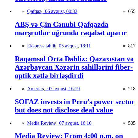
Qafqaz,
06 avqust, 00:32
655
ABŞ və Çin Cənubi Qafqazda
marşrutlar uğrunda rəqabət aparır
Ekspress təhlil,
05 avqust, 18:11
817
Rəqəmsal Orta Dəhliz: Qazaxıstan və
Azərbaycan Xəzərin sahillərini fiber-
optik xətlə birləşdirdi
America,
07 avqust, 16:19
518
SOFAZ invests in Peru’s power sector
but does not disclose deal value
Media Review,
07 avqust, 16:10
505
Media Review: From 4:00 p.m. on