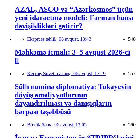
AZAL, ASCO və “Azərkosmos” üçün
yeni idarəetmə modeli: Fərman hansı
dəyişiklikləri gətirir?
Ekspress təhlil,
06 avqust, 13:43
548
Məhkəmə icmalı: 3–5 avqust 2026-cı
il
Keçmiş Sovet məkanı,
06 avqust, 13:19
557
Sülh naminə diplomatiya: Tokayevin
döyüş əməliyyatlarının
dayandırılması və danışıqların
bərpası təşəbbüsü
Böyük Şərq,
06 avqust, 13:05
590
İran və Ermənistan öz “TRIPP”lərini