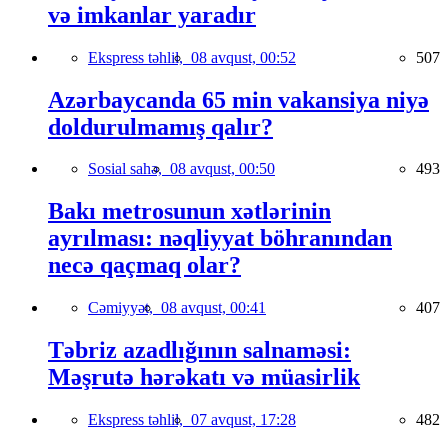
və imkanlar yaradır
Ekspress təhlil,
08 avqust, 00:52
507
Azərbaycanda 65 min vakansiya niyə
doldurulmamış qalır?
Sosial sahə,
08 avqust, 00:50
493
Bakı metrosunun xətlərinin
ayrılması: nəqliyyat böhranından
necə qaçmaq olar?
Cəmiyyət,
08 avqust, 00:41
407
Təbriz azadlığının salnaməsi:
Məşrutə hərəkatı və müasirlik
Ekspress təhlil,
07 avqust, 17:28
482