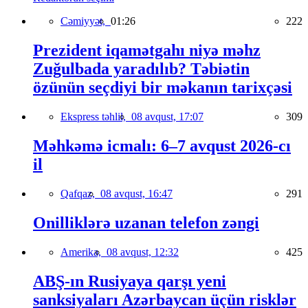
Cəmiyyət,
01:26
222
Prezident iqamətgahı niyə məhz
Zuğulbada yaradılıb? Təbiətin
özünün seçdiyi bir məkanın tarixçəsi
Ekspress təhlil,
08 avqust, 17:07
309
Məhkəmə icmalı: 6–7 avqust 2026-cı
il
Qafqaz,
08 avqust, 16:47
291
Onilliklərə uzanan telefon zəngi
Amerika,
08 avqust, 12:32
425
ABŞ-ın Rusiyaya qarşı yeni
sanksiyaları Azərbaycan üçün risklər