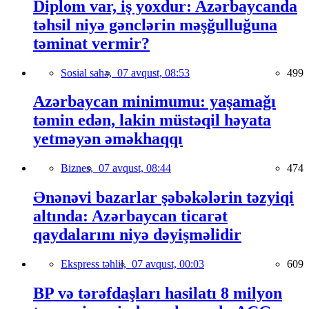
Diplom var, iş yoxdur: Azərbaycanda
təhsil niyə gənclərin məşğulluğuna
təminat vermir?
Sosial sahə,
07 avqust, 08:53
499
Azərbaycan minimumu: yaşamağı
təmin edən, lakin müstəqil həyata
yetməyən əməkhaqqı
Biznes,
07 avqust, 08:44
474
Ənənəvi bazarlar şəbəkələrin təzyiqi
altında: Azərbaycan ticarət
qaydalarını niyə dəyişməlidir
Ekspress təhlil,
07 avqust, 00:03
609
BP və tərəfdaşları hasilatı 8 milyon