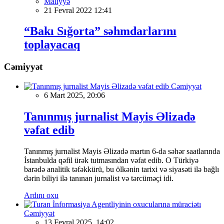
Maliyyə
21 Fevral 2022 12:41
“Bakı Sığorta” səhmdarlarını
toplayacaq
Cəmiyyət
Cəmiyyət
6 Mart 2025, 20:06
Tanınmış jurnalist Mayis Əlizadə
vəfat edib
Tanınmış jurnalist Mayis Əlizadə martın 6-da səhər saatlarında
İstanbulda qəfil ürək tutmasından vəfat edib. O Türkiyə
barədə analitik təfəkkürü, bu ölkənin tarixi və siyasəti ilə bağlı
dərin biliyi ilə tanınan jurnalist və tərcüməçi idi.
Ardını oxu
Cəmiyyət
13 Fevral 2025, 14:02