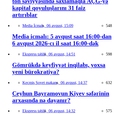
ton səviyyəsində saxlamaqla AÇG-yə
kapital qoyuluşlarını 31 faiz
artırıblar
Media İcmalı,
06 avqust, 15:09
548
Media icmalı: 5 avqust saat 16:00-dan
6 avqust 2026-cı il saat 16:00-dək
Ekspress təhlil,
06 avqust, 14:51
598
Gömrükdə keyfiyyət inqilabı, yoxsa
yeni bürokratiya?
Keçmiş Sovet məkanı,
06 avqust, 14:37
632
Ceyhun Bayramovun Kiyev səfərinin
arxasında nə dayanır?
Ekspress təhlil,
06 avqust, 14:32
575