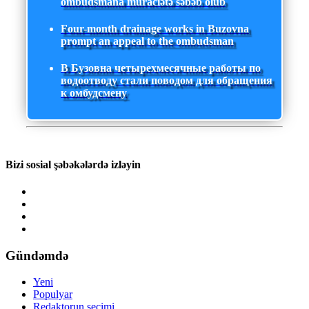
ombudsmana müraciətə səbəb olub
Four-month drainage works in Buzovna
prompt an appeal to the ombudsman
В Бузовна четырехмесячные работы по
водоотводу стали поводом для обращения
к омбудсмену
Bizi sosial şəbəkələrdə izləyin
Gündəmdə
Yeni
Populyar
Redaktorun seçimi