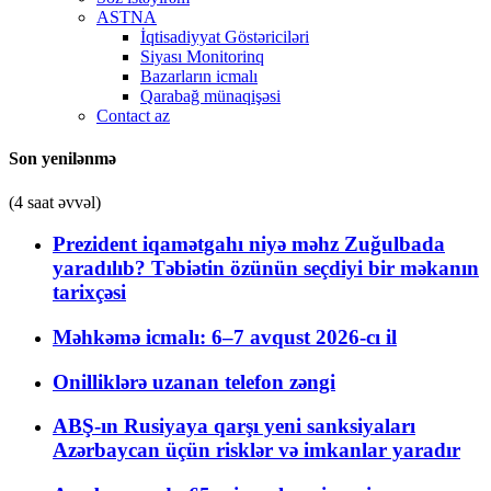
ASTNA
İqtisadiyyat Göstəriciləri
Siyası Monitorinq
Bazarların icmalı
Qarabağ münaqişəsi
Contact az
Son yenilənmə
(4 saat əvvəl)
Prezident iqamətgahı niyə məhz Zuğulbada
yaradılıb? Təbiətin özünün seçdiyi bir məkanın
tarixçəsi
Məhkəmə icmalı: 6–7 avqust 2026-cı il
Onilliklərə uzanan telefon zəngi
ABŞ-ın Rusiyaya qarşı yeni sanksiyaları
Azərbaycan üçün risklər və imkanlar yaradır