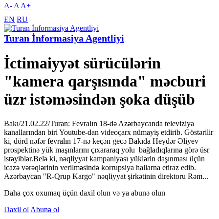
A-
A
A+
EN
RU
Turan İnformasiya Agentliyi
İctimaiyyət sürücülərin
"kamera qarşısında" məcburi
üzr istəməsindən şoka düşüb
Bakı/21.02.22/Turan: Fevralın 18-də Azərbaycanda televiziya
kanallarından biri Youtube-dan videoçarx nümayiş etdirib. Göstərilir
ki, dörd nəfər fevralın 17-nə keçən gecə Bakıda Heydər Əliyev
prospektinə yük maşınlarını çıxararaq yolu bağladıqlarına görə üsr
istəyiblər.Belə ki, nəqliyyat kampaniyası yüklərin daşınması üçün
icazə vərəqlərinin verilməsində korrupsiya hallarna etiraz edib.
Azərbaycan "R-Qrup Kargo" nəqliyyat şirkətinin direktoru Rəm...
Daha çox oxumaq üçün daxil olun və ya abunə olun
Daxil ol
Abunə ol