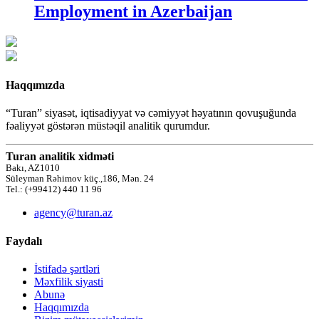
Employment in Azerbaijan
Haqqımızda
“Turan” siyasət, iqtisadiyyat və cəmiyyət həyatının qovuşuğunda
fəaliyyət göstərən müstəqil analitik qurumdur.
Turan analitik xidməti
Bakı, AZ1010
Süleyman Rəhimov küç.,186, Mən. 24
Tel.: (+99412) 440 11 96
agency@turan.az
Faydalı
İstifadə şərtləri
Məxfilik siyasti
Abunə
Haqqımızda