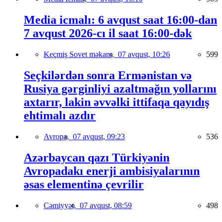
Media icmalı: 6 avqust saat 16:00-dan
7 avqust 2026-cı il saat 16:00-dək
Keçmiş Sovet məkanı,
07 avqust, 10:26
599
Seçkilərdən sonra Ermənistan və
Rusiya gərginliyi azaltmağın yollarını
axtarır, lakin əvvəlki ittifaqa qayıdış
ehtimalı azdır
Avropa,
07 avqust, 09:23
536
Azərbaycan qazı Türkiyənin
Avropadakı enerji ambisiyalarının
əsas elementinə çevrilir
Cəmiyyət,
07 avqust, 08:59
498