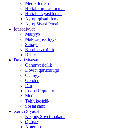
Media İcmalı
Həftəlik iqtisadi icmal
Həftəlik siyasi icmal
Aylıq İqtisadi İcmal
Aylıq Siyasi İcmal
İqtisadiyyat
Maliyyə
Makroiqtisadiyyat
Sənaye
Kənd təsərrüfatı
Biznes
Daxili siyasət
Qanunvericilik
Dövlət quruculuğu
Cəmiyyət
Gender
Din
İnsan Hüquqları
Media
Təhlükəsizlik
Sosial sahə
Xarici Siyasət
Keçmiş Sovet məkanı
Qafqaz
Amerika