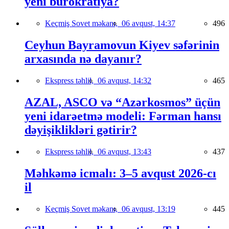
yeni bürokratiya?
Keçmiş Sovet məkanı,
06 avqust, 14:37
496
Ceyhun Bayramovun Kiyev səfərinin
arxasında nə dayanır?
Ekspress təhlil,
06 avqust, 14:32
465
AZAL, ASCO və “Azərkosmos” üçün
yeni idarəetmə modeli: Fərman hansı
dəyişiklikləri gətirir?
Ekspress təhlil,
06 avqust, 13:43
437
Məhkəmə icmalı: 3–5 avqust 2026-cı
il
Keçmiş Sovet məkanı,
06 avqust, 13:19
445