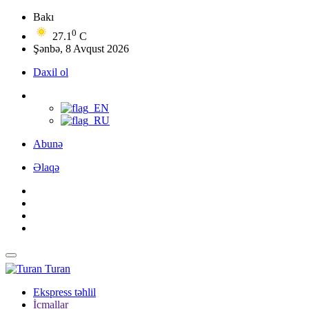
Bakı
0
27.1
C
Şənbə, 8 Avqust 2026
Daxil ol
Abunə
Əlaqə
Turan
Ekspress təhlil
İcmallar