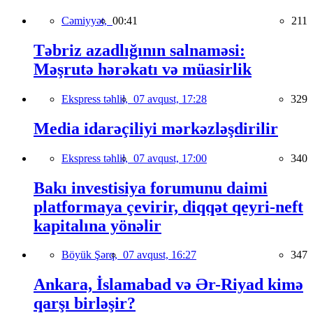
Cəmiyyət,
00:41
211
Təbriz azadlığının salnaməsi:
Məşrutə hərəkatı və müasirlik
Ekspress təhlil,
07 avqust, 17:28
329
Media idarəçiliyi mərkəzləşdirilir
Ekspress təhlil,
07 avqust, 17:00
340
Bakı investisiya forumunu daimi
platformaya çevirir, diqqət qeyri-neft
kapitalına yönəlir
Böyük Şərq,
07 avqust, 16:27
347
Ankara, İslamabad və Ər-Riyad kimə
qarşı birləşir?