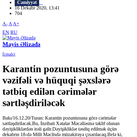
Cəmiyyət
16 Dekabr 2020, 13:41
704
A-
A
A+
EN
RU
Mayis Əlizadə
İcmalçi
Karantin pozuntusuna görə
vəzifəli və hüquqi şəxslərə
tətbiq edilən cərimələr
sərtləşdiriləcək
Bakı/16.12.20/Turan: Karantin pozuntusuna görə cərimələr
sərtləşdiriləcək.Bu, İnzibati Xətalar Məcəlləsinə təklif olunan
dəyişikliklərdən irəli gəlir.Dəyişikliklər təsdiq edilmək üçün
dekabrın 18-də Milli Məclisdə müzakirəyə çıxarılacaq.Belə ki,