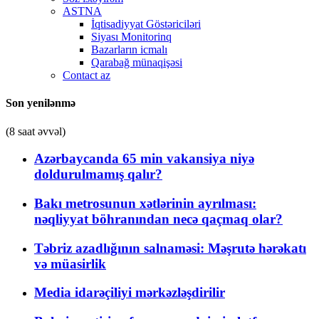
ASTNA
İqtisadiyyat Göstəriciləri
Siyası Monitorinq
Bazarların icmalı
Qarabağ münaqişəsi
Contact az
Son yenilənmə
(8 saat əvvəl)
Azərbaycanda 65 min vakansiya niyə
doldurulmamış qalır?
Bakı metrosunun xətlərinin ayrılması:
nəqliyyat böhranından necə qaçmaq olar?
Təbriz azadlığının salnaməsi: Məşrutə hərəkatı
və müasirlik
Media idarəçiliyi mərkəzləşdirilir