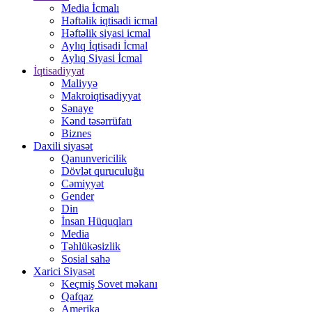
Media İcmalı
Həftəlik iqtisadi icmal
Həftəlik siyasi icmal
Aylıq İqtisadi İcmal
Aylıq Siyasi İcmal
İqtisadiyyat
Maliyyə
Makroiqtisadiyyat
Sənaye
Kənd təsərrüfatı
Biznes
Daxili siyasət
Qanunvericilik
Dövlət quruculuğu
Cəmiyyət
Gender
Din
İnsan Hüquqları
Media
Təhlükəsizlik
Sosial sahə
Xarici Siyasət
Keçmiş Sovet məkanı
Qafqaz
Amerika