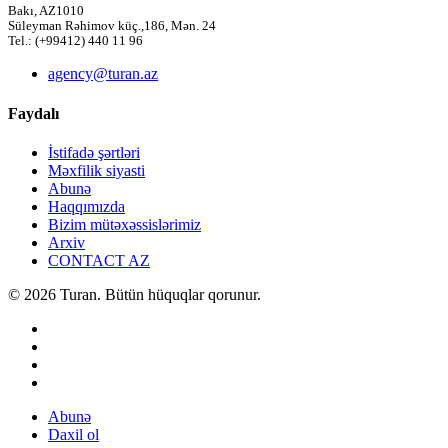
Bakı, AZ1010
Süleyman Rəhimov küç.,186, Mən. 24
Tel.: (+99412) 440 11 96
agency@turan.az
Faydalı
İstifadə şərtləri
Məxfilik siyasti
Abunə
Haqqımızda
Bizim mütəxəssislərimiz
Arxiv
CONTACT AZ
© 2026 Turan. Bütün hüquqlar qorunur.
Abunə
Daxil ol