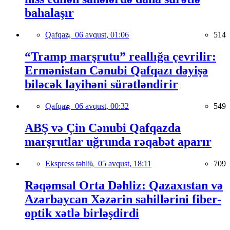
bahalaşır
Qafqaz,
06 avqust, 01:06
514
“Tramp marşrutu” reallığa çevrilir:
Ermənistan Cənubi Qafqazı dəyişə
biləcək layihəni sürətləndirir
Qafqaz,
06 avqust, 00:32
549
ABŞ və Çin Cənubi Qafqazda
marşrutlar uğrunda rəqabət aparır
Ekspress təhlil,
05 avqust, 18:11
709
Rəqəmsal Orta Dəhliz: Qazaxıstan və
Azərbaycan Xəzərin sahillərini fiber-
optik xətlə birləşdirdi