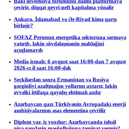
Bakı investisiya forumunu daimi platformaya
çevirir, diqqət qeyri-neft kapitalına yönəlir
Ankara, İslamabad və Ər-Riyad kimə qarşı
birləşir?
SOFAZ Perunun energetika sektoruna sərmayə
yatırıb, lakin sövdələşmənin məbləğini
açıqlamayıb
Media icmalı: 6 avqust saat 16:00-dan 7 avqust
2026-cı il saat 16:00-dək
Seçkilərdən sonra Ermənistan və Rusiya
gərginliyi azaltmağın yollarını axtarır, lakin
əvvəlki ittifaqa qayıdış ehtimalı azdır
Azərbaycan qazı Türkiyənin Avropadakı enerji
ambisiyalarının əsas elementinə çevrilir
Diplom var, iş yoxdur: Azərbaycanda təhsil
niyə gənclərin məşğulluğuna təminat vermir?