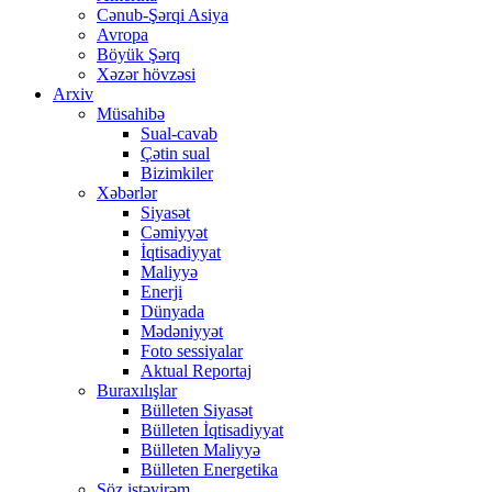
Cənub-Şərqi Asiya
Avropa
Böyük Şərq
Xəzər hövzəsi
Arxiv
Müsahibə
Sual-cavab
Çətin sual
Bizimkiler
Xəbərlər
Siyasət
Cəmiyyət
İqtisadiyyat
Maliyyə
Enerji
Dünyada
Mədəniyyət
Foto sessiyalar
Aktual Reportaj
Buraxılışlar
Bülleten Siyasət
Bülleten İqtisadiyyat
Bülleten Maliyyə
Bülleten Energetika
Söz istəyirəm