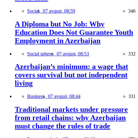
Social,
07 avqust, 08:59
346
A Diploma but No Job: Why
Education Does Not Guarantee Youth
Employment in Azerbaijan
Social sphere,
07 avqust, 08:53
332
Azerbaijan’s minimum: a wage that
covers survival but not independent
living
Business,
07 avqust, 08:44
311
Traditional markets under pressure
from retail chains: why Azerbaijan
must change the rules of trade