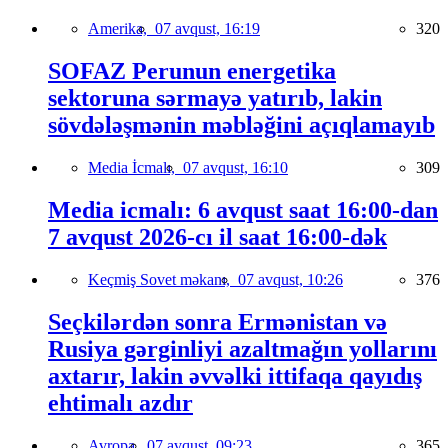
Amerika,
07 avqust, 16:19
320
SOFAZ Perunun energetika
sektoruna sərmayə yatırıb, lakin
sövdələşmənin məbləğini açıqlamayıb
Media İcmalı,
07 avqust, 16:10
309
Media icmalı: 6 avqust saat 16:00-dan
7 avqust 2026-cı il saat 16:00-dək
Keçmiş Sovet məkanı,
07 avqust, 10:26
376
Seçkilərdən sonra Ermənistan və
Rusiya gərginliyi azaltmağın yollarını
axtarır, lakin əvvəlki ittifaqa qayıdış
ehtimalı azdır
Avropa,
07 avqust, 09:23
365