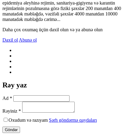
epidemiya əleyhinə rejimin, sanitariya-gigiyena və karantin
rejimlərinin pozulmasına görə fiziki şəxslər 200 manatdan 400
manatadək məbləğdə, vəzifəli şəxslər 4000 manatdan 10000
manatadək məbləğdə cərimə...
Daha çox oxumaq üçün daxil olun və ya abunə olun
Daxil ol
Abunə ol
Rəy yaz
Ad *
Rəyiniz *
Oxudum və razıyam
Şərh göndərmə qaydaları
Göndər