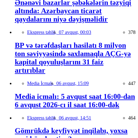
Ənənəvi bazarlar şəbəkələrin təzyiqi
altında: Azərbaycan ticarət
qaydalarını niyə dəyişməlidir
Ekspress təhlil,
07 avqust, 00:03
378
BP və tərəfdaşları hasilatı 8 milyon
ton səviyyəsində saxlamaqla AÇG-yə
kapital qoyuluşlarını 31 faiz
artırıblar
Media İcmalı,
06 avqust, 15:09
447
Media icmalı: 5 avqust saat 16:00-dan
6 avqust 2026-cı il saat 16:00-dək
Ekspress təhlil,
06 avqust, 14:51
464
Gömrükdə keyfiyyət inqilabı, yoxsa