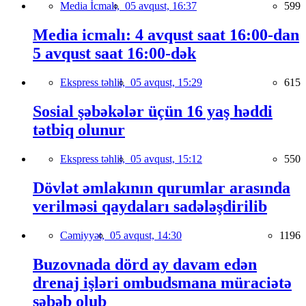
Media İcmalı,
05 avqust, 16:37
599
Media icmalı: 4 avqust saat 16:00-dan
5 avqust saat 16:00-dək
Ekspress təhlil,
05 avqust, 15:29
615
Sosial şəbəkələr üçün 16 yaş həddi
tətbiq olunur
Ekspress təhlil,
05 avqust, 15:12
550
Dövlət əmlakının qurumlar arasında
verilməsi qaydaları sadələşdirilib
Cəmiyyət,
05 avqust, 14:30
1196
Buzovnada dörd ay davam edən
drenaj işləri ombudsmana müraciətə
səbəb olub