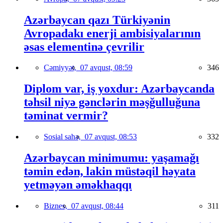
Azərbaycan qazı Türkiyənin
Avropadakı enerji ambisiyalarının
əsas elementinə çevrilir
Cəmiyyət,
07 avqust, 08:59
346
Diplom var, iş yoxdur: Azərbaycanda
təhsil niyə gənclərin məşğulluğuna
təminat vermir?
Sosial sahə,
07 avqust, 08:53
332
Azərbaycan minimumu: yaşamağı
təmin edən, lakin müstəqil həyata
yetməyən əməkhaqqı
Biznes,
07 avqust, 08:44
311