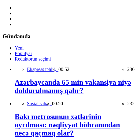
Gündəmdə
Yeni
Populyar
Redaktorun seçimi
Ekspress təhlil,
00:52
236
Azərbaycanda 65 min vakansiya niyə
doldurulmamış qalır?
Sosial sahə,
00:50
232
Bakı metrosunun xətlərinin
ayrılması: nəqliyyat böhranından
necə qaçmaq olar?