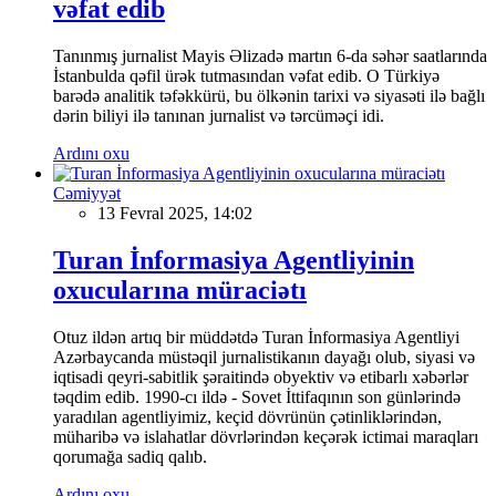
vəfat edib
Tanınmış jurnalist Mayis Əlizadə martın 6-da səhər saatlarında
İstanbulda qəfil ürək tutmasından vəfat edib. O Türkiyə
barədə analitik təfəkkürü, bu ölkənin tarixi və siyasəti ilə bağlı
dərin biliyi ilə tanınan jurnalist və tərcüməçi idi.
Ardını oxu
Cəmiyyət
13 Fevral 2025, 14:02
Turan İnformasiya Agentliyinin
oxucularına müraciətı
Otuz ildən artıq bir müddətdə Turan İnformasiya Agentliyi
Azərbaycanda müstəqil jurnalistikanın dayağı olub, siyasi və
iqtisadi qeyri-sabitlik şəraitində obyektiv və etibarlı xəbərlər
təqdim edib. 1990-cı ildə - Sovet İttifaqının son günlərində
yaradılan agentliyimiz, keçid dövrünün çətinliklərindən,
müharibə və islahatlar dövrlərindən keçərək ictimai maraqları
qorumağa sadiq qalıb.
Ardını oxu