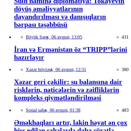
Sülh naminə diplomatiya: Tokayevin
döyüş əməliyyatlarının
dayandırılması və danışıqların
bərpası təşəbbüsü
Böyük Şərq,
06 avqust, 13:05
431
İran və Ermənistan öz “TRIPP”lərini
hazırlayır
Xəzər hövzəsi,
06 avqust, 12:31
380
Xəzər geri çəkilir: su balansına dair
risklərin, nəticələrin və zəifliklərin
kompleks qiymətləndirilməsi
Sosial sahə,
06 avqust, 01:38
483
Əməkhaqları artır, lakin həyat ən çox
hiss edilən sahələrdə daha sürətlə