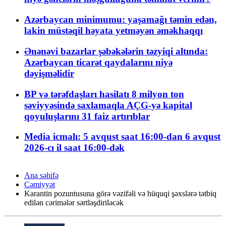
Azərbaycan minimumu: yaşamağı təmin edən,
lakin müstəqil həyata yetməyən əməkhaqqı
Ənənəvi bazarlar şəbəkələrin təzyiqi altında:
Azərbaycan ticarət qaydalarını niyə
dəyişməlidir
BP və tərəfdaşları hasilatı 8 milyon ton
səviyyəsində saxlamaqla AÇG-yə kapital
qoyuluşlarını 31 faiz artırıblar
Media icmalı: 5 avqust saat 16:00-dan 6 avqust
2026-cı il saat 16:00-dək
Ana səhifə
Cəmiyyət
Karantin pozuntusuna görə vəzifəli və hüquqi şəxslərə tətbiq
edilən cərimələr sərtləşdiriləcək