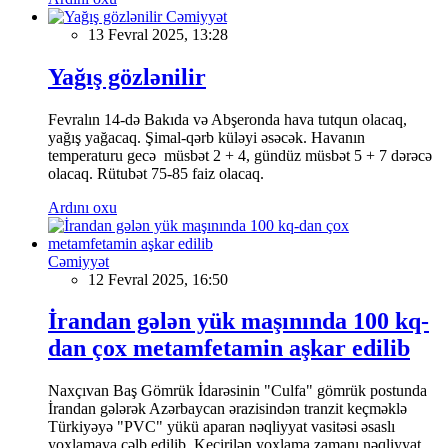
Cəmiyyət
13 Fevral 2025, 13:28
Yağış gözlənilir
Fevralın 14-də Bakıda və Abşeronda hava tutqun olacaq,
yağış yağacaq. Şimal-qərb küləyi əsəcək. Havanın
temperaturu gecə müsbət 2 + 4, gündüz müsbət 5 + 7 dərəcə
olacaq. Rütubət 75-85 faiz olacaq.
Ardını oxu
Cəmiyyət
12 Fevral 2025, 16:50
İrandan gələn yük maşınında 100 kq-
dan çox metamfetamin aşkar edilib
Naxçıvan Baş Gömrük İdarəsinin "Culfa" gömrük postunda
İrandan gələrək Azərbaycan ərazisindən tranzit keçməklə
Türkiyəyə "PVC" yükü aparan nəqliyyat vasitəsi əsaslı
yoxlamaya cəlb edilib. Keçirilən yoxlama zamanı nəqliyyat