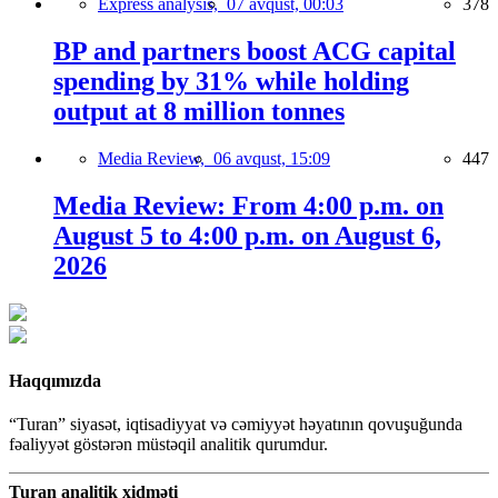
Express analysis,
07 avqust, 00:03
378
BP and partners boost ACG capital
spending by 31% while holding
output at 8 million tonnes
Media Review,
06 avqust, 15:09
447
Media Review: From 4:00 p.m. on
August 5 to 4:00 p.m. on August 6,
2026
Haqqımızda
“Turan” siyasət, iqtisadiyyat və cəmiyyət həyatının qovuşuğunda
fəaliyyət göstərən müstəqil analitik qurumdur.
Turan analitik xidməti