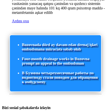
vasitəsinin yanacaq qatqısı çənindən və qızdırıcı sistemin
çənindən maye halında 101 kq 400 qram psixotrop maddə -
metamfetamin aşkar edilib
Ardını oxu
Buzovnada dörd ay davam edən drenaj işləri
ombudsmana müraciətə səbəb olub
Four-month drainage works in Buzovna
prompt an appeal to the ombudsman
В Бузовна четырехмесячные работы по
водоотводу стали поводом для обращения
к омбудсмену
Bizi sosial şəbəkələrdə izləyin