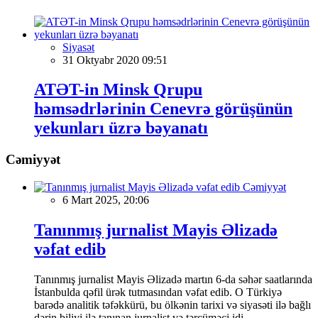
Siyasət
31 Oktyabr 2020 09:51
ATƏT-in Minsk Qrupu
həmsədrlərinin Cenevrə görüşünün
yekunları üzrə bəyanatı
Cəmiyyət
Cəmiyyət
6 Mart 2025, 20:06
Tanınmış jurnalist Mayis Əlizadə
vəfat edib
Tanınmış jurnalist Mayis Əlizadə martın 6-da səhər saatlarında
İstanbulda qəfil ürək tutmasından vəfat edib. O Türkiyə
barədə analitik təfəkkürü, bu ölkənin tarixi və siyasəti ilə bağlı
dərin biliyi ilə tanınan jurnalist və tərcüməçi idi.