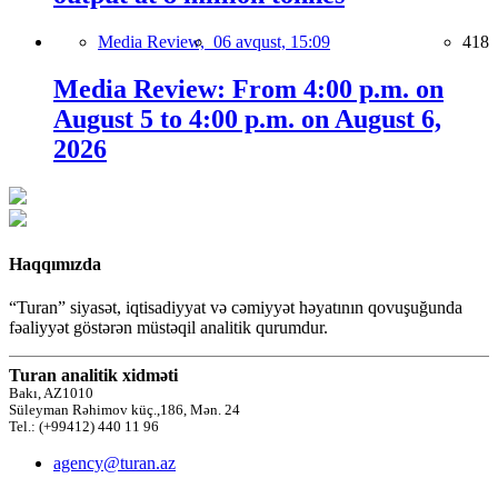
Media Review,
06 avqust, 15:09
418
Media Review: From 4:00 p.m. on
August 5 to 4:00 p.m. on August 6,
2026
Haqqımızda
“Turan” siyasət, iqtisadiyyat və cəmiyyət həyatının qovuşuğunda
fəaliyyət göstərən müstəqil analitik qurumdur.
Turan analitik xidməti
Bakı, AZ1010
Süleyman Rəhimov küç.,186, Mən. 24
Tel.: (+99412) 440 11 96
agency@turan.az