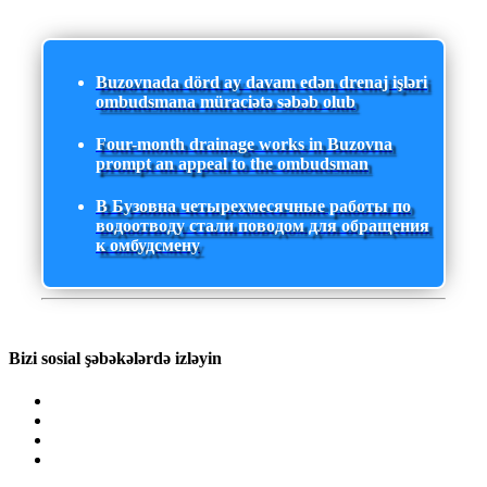
Buzovnada dörd ay davam edən drenaj işləri
ombudsmana müraciətə səbəb olub
Four-month drainage works in Buzovna
prompt an appeal to the ombudsman
В Бузовна четырехмесячные работы по
водоотводу стали поводом для обращения
к омбудсмену
Bizi sosial şəbəkələrdə izləyin