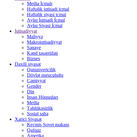
Media İcmalı
Həftəlik iqtisadi icmal
Həftəlik siyasi icmal
Aylıq İqtisadi İcmal
Aylıq Siyasi İcmal
İqtisadiyyat
Maliyyə
Makroiqtisadiyyat
Sənaye
Kənd təsərrüfatı
Biznes
Daxili siyasət
Qanunvericilik
Dövlət quruculuğu
Cəmiyyət
Gender
Din
İnsan Hüquqları
Media
Təhlükəsizlik
Sosial sahə
Xarici Siyasət
Keçmiş Sovet məkanı
Qafqaz
Amerika