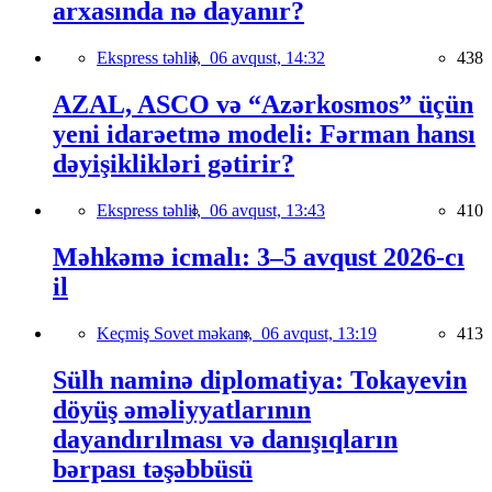
arxasında nə dayanır?
Ekspress təhlil,
06 avqust, 14:32
438
AZAL, ASCO və “Azərkosmos” üçün
yeni idarəetmə modeli: Fərman hansı
dəyişiklikləri gətirir?
Ekspress təhlil,
06 avqust, 13:43
410
Məhkəmə icmalı: 3–5 avqust 2026-cı
il
Keçmiş Sovet məkanı,
06 avqust, 13:19
413
Sülh naminə diplomatiya: Tokayevin
döyüş əməliyyatlarının
dayandırılması və danışıqların
bərpası təşəbbüsü