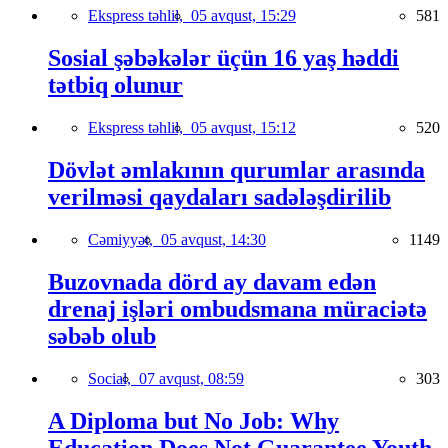
Ekspress təhlil,
05 avqust, 15:29
581
Sosial şəbəkələr üçün 16 yaş həddi
tətbiq olunur
Ekspress təhlil,
05 avqust, 15:12
520
Dövlət əmlakının qurumlar arasında
verilməsi qaydaları sadələşdirilib
Cəmiyyət,
05 avqust, 14:30
1149
Buzovnada dörd ay davam edən
drenaj işləri ombudsmana müraciətə
səbəb olub
Social,
07 avqust, 08:59
303
A Diploma but No Job: Why
Education Does Not Guarantee Youth