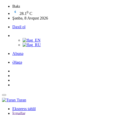
Bakı
0
28.1
C
Şənbə, 8 Avqust 2026
Daxil ol
Abunə
Əlaqə
Turan
Ekspress təhlil
İcmallar