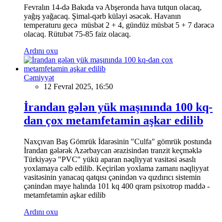
Fevralın 14-də Bakıda və Abşeronda hava tutqun olacaq,
yağış yağacaq. Şimal-qərb küləyi əsəcək. Havanın
temperaturu gecə müsbət 2 + 4, gündüz müsbət 5 + 7 dərəcə
olacaq. Rütubət 75-85 faiz olacaq.
Ardını oxu
Cəmiyyət
12 Fevral 2025, 16:50
İrandan gələn yük maşınında 100 kq-
dan çox metamfetamin aşkar edilib
Naxçıvan Baş Gömrük İdarəsinin "Culfa" gömrük postunda
İrandan gələrək Azərbaycan ərazisindən tranzit keçməklə
Türkiyəyə "PVC" yükü aparan nəqliyyat vasitəsi əsaslı
yoxlamaya cəlb edilib. Keçirilən yoxlama zamanı nəqliyyat
vasitəsinin yanacaq qatqısı çənindən və qızdırıcı sistemin
çənindən maye halında 101 kq 400 qram psixotrop maddə -
metamfetamin aşkar edilib
Ardını oxu