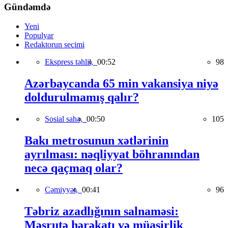
Gündəmdə
Yeni
Populyar
Redaktorun seçimi
Ekspress təhlil,
00:52
98
Azərbaycanda 65 min vakansiya niyə
doldurulmamış qalır?
Sosial sahə,
00:50
105
Bakı metrosunun xətlərinin
ayrılması: nəqliyyat böhranından
necə qaçmaq olar?
Cəmiyyət,
00:41
96
Təbriz azadlığının salnaməsi:
Məşrutə hərəkatı və müasirlik