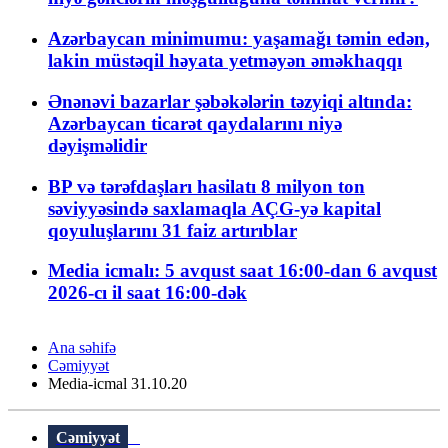
Azərbaycan minimumu: yaşamağı təmin edən,
lakin müstəqil həyata yetməyən əməkhaqqı
Ənənəvi bazarlar şəbəkələrin təzyiqi altında:
Azərbaycan ticarət qaydalarını niyə
dəyişməlidir
BP və tərəfdaşları hasilatı 8 milyon ton
səviyyəsində saxlamaqla AÇG-yə kapital
qoyuluşlarını 31 faiz artırıblar
Media icmalı: 5 avqust saat 16:00-dan 6 avqust
2026-cı il saat 16:00-dək
Ana səhifə
Cəmiyyət
Media-icmal 31.10.20
Cəmiyyət