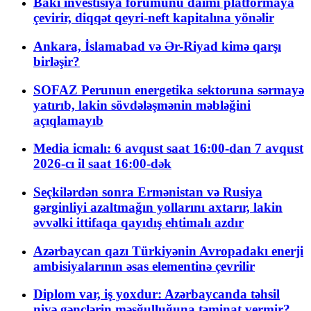
Bakı investisiya forumunu daimi platformaya
çevirir, diqqət qeyri-neft kapitalına yönəlir
Ankara, İslamabad və Ər-Riyad kimə qarşı
birləşir?
SOFAZ Perunun energetika sektoruna sərmayə
yatırıb, lakin sövdələşmənin məbləğini
açıqlamayıb
Media icmalı: 6 avqust saat 16:00-dan 7 avqust
2026-cı il saat 16:00-dək
Seçkilərdən sonra Ermənistan və Rusiya
gərginliyi azaltmağın yollarını axtarır, lakin
əvvəlki ittifaqa qayıdış ehtimalı azdır
Azərbaycan qazı Türkiyənin Avropadakı enerji
ambisiyalarının əsas elementinə çevrilir
Diplom var, iş yoxdur: Azərbaycanda təhsil
niyə gənclərin məşğulluğuna təminat vermir?