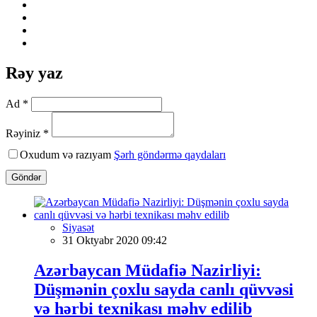
Rəy yaz
Ad *
Rəyiniz *
Oxudum və razıyam
Şərh göndərmə qaydaları
Göndər
Siyasət
31 Oktyabr 2020 09:42
Azərbaycan Müdafiə Nazirliyi:
Düşmənin çoxlu sayda canlı qüvvəsi
və hərbi texnikası məhv edilib