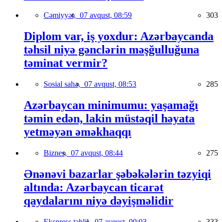
Cəmiyyət,
07 avqust, 08:59
303
Diplom var, iş yoxdur: Azərbaycanda
təhsil niyə gənclərin məşğulluğuna
təminat vermir?
Sosial sahə,
07 avqust, 08:53
285
Azərbaycan minimumu: yaşamağı
təmin edən, lakin müstəqil həyata
yetməyən əməkhaqqı
Biznes,
07 avqust, 08:44
275
Ənənəvi bazarlar şəbəkələrin təzyiqi
altında: Azərbaycan ticarət
qaydalarını niyə dəyişməlidir
Ekspress təhlil,
07 avqust, 00:03
333