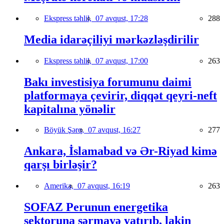
Ekspress təhlil,
07 avqust, 17:28
288
Media idarəçiliyi mərkəzləşdirilir
Ekspress təhlil,
07 avqust, 17:00
263
Bakı investisiya forumunu daimi
platformaya çevirir, diqqət qeyri-neft
kapitalına yönəlir
Böyük Şərq,
07 avqust, 16:27
277
Ankara, İslamabad və Ər-Riyad kimə
qarşı birləşir?
Amerika,
07 avqust, 16:19
263
SOFAZ Perunun energetika
sektoruna sərmayə yatırıb, lakin