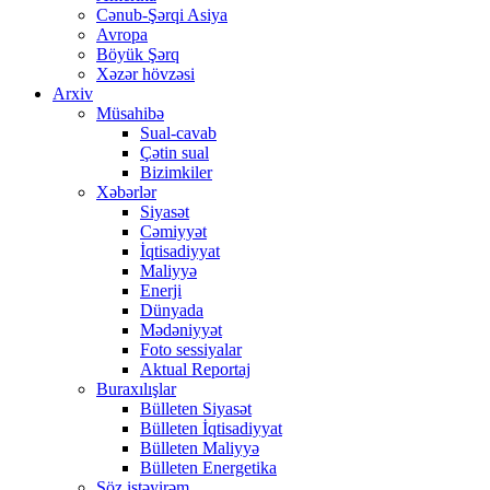
Cənub-Şərqi Asiya
Avropa
Böyük Şərq
Xəzər hövzəsi
Arxiv
Müsahibə
Sual-cavab
Çətin sual
Bizimkiler
Xəbərlər
Siyasət
Cəmiyyət
İqtisadiyyat
Maliyyə
Enerji
Dünyada
Mədəniyyət
Foto sessiyalar
Aktual Reportaj
Buraxılışlar
Bülleten Siyasət
Bülleten İqtisadiyyat
Bülleten Maliyyə
Bülleten Energetika
Söz istəyirəm