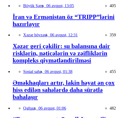
Böyük Şərq,
06 avqust, 13:05
405
İran və Ermənistan öz “TRIPP”lərini
hazırlayır
Xəzər hövzəsi,
06 avqust, 12:31
359
Xəzər geri çəkilir: su balansına dair
risklərin, nəticələrin və zəifliklərin
kompleks qiymətləndirilməsi
Sosial sahə,
06 avqust, 01:38
455
Əməkhaqları artır, lakin həyat ən çox
hiss edilən sahələrdə daha sürətlə
bahalaşır
Qafqaz,
06 avqust, 01:06
482