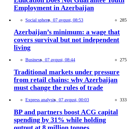
Employment in Azerbaijan
Social sphere,
07 avqust, 08:53
285
Azerbaijan’s minimum: a wage that
covers survival but not independent
living
Business,
07 avqust, 08:44
275
Traditional markets under pressure
from retail chains: why Azerbaijan
must change the rules of trade
Express analysis,
07 avqust, 00:03
333
BP and partners boost ACG capital
spending by 31% while holding
output at 8 million tonnes