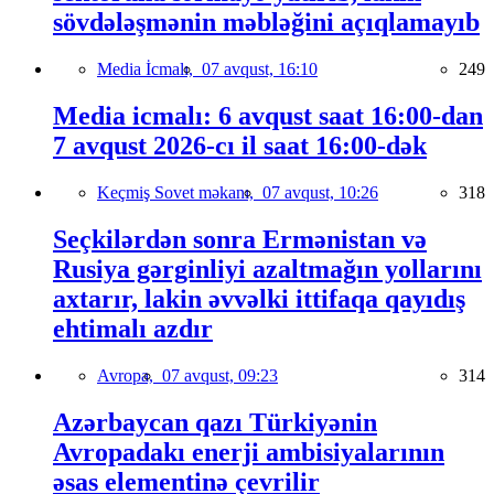
sövdələşmənin məbləğini açıqlamayıb
Media İcmalı,
07 avqust, 16:10
249
Media icmalı: 6 avqust saat 16:00-dan
7 avqust 2026-cı il saat 16:00-dək
Keçmiş Sovet məkanı,
07 avqust, 10:26
318
Seçkilərdən sonra Ermənistan və
Rusiya gərginliyi azaltmağın yollarını
axtarır, lakin əvvəlki ittifaqa qayıdış
ehtimalı azdır
Avropa,
07 avqust, 09:23
314
Azərbaycan qazı Türkiyənin
Avropadakı enerji ambisiyalarının
əsas elementinə çevrilir