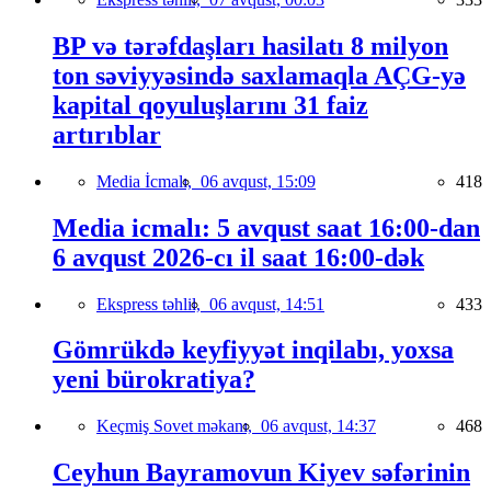
BP və tərəfdaşları hasilatı 8 milyon
ton səviyyəsində saxlamaqla AÇG-yə
kapital qoyuluşlarını 31 faiz
artırıblar
Media İcmalı,
06 avqust, 15:09
418
Media icmalı: 5 avqust saat 16:00-dan
6 avqust 2026-cı il saat 16:00-dək
Ekspress təhlil,
06 avqust, 14:51
433
Gömrükdə keyfiyyət inqilabı, yoxsa
yeni bürokratiya?
Keçmiş Sovet məkanı,
06 avqust, 14:37
468
Ceyhun Bayramovun Kiyev səfərinin