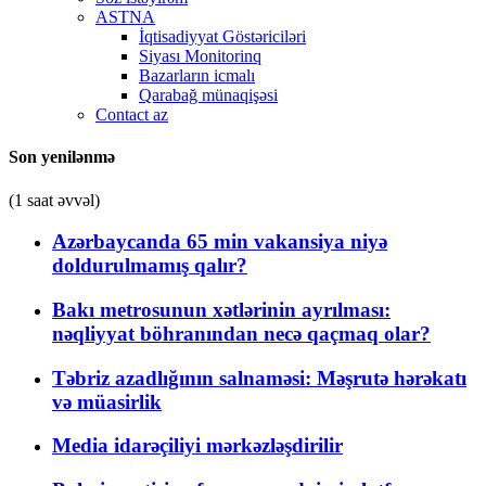
ASTNA
İqtisadiyyat Göstəriciləri
Siyası Monitorinq
Bazarların icmalı
Qarabağ münaqişəsi
Contact az
Son yenilənmə
(1 saat əvvəl)
Azərbaycanda 65 min vakansiya niyə
doldurulmamış qalır?
Bakı metrosunun xətlərinin ayrılması:
nəqliyyat böhranından necə qaçmaq olar?
Təbriz azadlığının salnaməsi: Məşrutə hərəkatı
və müasirlik
Media idarəçiliyi mərkəzləşdirilir