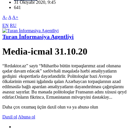
31 Oktyabr 2020, 9:45
641
A-
A
A+
EN
RU
Turan İnformasiya Agentliyi
Media-icmal 31.10.20
“Redaktor.az” saytı “Müharibə bütün torpaqlarımız azad olunana
qədər davam edəcək” sərlövhəli məqalədə hərbi əməliyyatların
gedişini ekspertlərlə dəyərləndirlir. Politoloqlar bəzi Avropa
ölkələrinin erməni işğalında qalan Azərbaycan torpaqlarının azad
edilməsilə bağlı aparılan əməliyyatların dayandırılması çağırışlarını
əsassız sayırlar. Bu mənada politoloqlar Fransanın adını xüsusi qeyd
edirlər.Onların fikrincə, Ermənistanın mövqeyini dəstəkləy...
Daha çox oxumaq üçün daxil olun və ya abunə olun
Daxil ol
Abunə ol