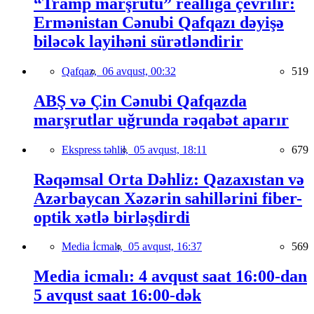
“Tramp marşrutu” reallığa çevrilir:
Ermənistan Cənubi Qafqazı dəyişə
biləcək layihəni sürətləndirir
Qafqaz,
06 avqust, 00:32
519
ABŞ və Çin Cənubi Qafqazda
marşrutlar uğrunda rəqabət aparır
Ekspress təhlil,
05 avqust, 18:11
679
Rəqəmsal Orta Dəhliz: Qazaxıstan və
Azərbaycan Xəzərin sahillərini fiber-
optik xətlə birləşdirdi
Media İcmalı,
05 avqust, 16:37
569
Media icmalı: 4 avqust saat 16:00-dan
5 avqust saat 16:00-dək