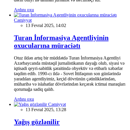
Ardını oxu
Cəmiyyət
13 Fevral 2025, 14:02
Turan İnformasiya Agentliyinin
oxucularına müraciətı
Otuz ildən artıq bir müddətdə Turan İnformasiya Agentliyi
Azərbaycanda müstəqil jurnalistikanın dayağı olub, siyasi və
iqtisadi qeyri-sabitlik şəraitində obyektiv və etibarlı xəbərlər
təqdim edib. 1990-cı ildə - Sovet İttifaqının son günlərində
yaradılan agentliyimiz, keçid dövrünün çətinliklərindən,
müharibə və islahatlar dövrlərindən keçərək ictimai maraqları
qorumağa sadiq qalıb.
Ardını oxu
Cəmiyyət
13 Fevral 2025, 13:28
Yağış gözlənilir