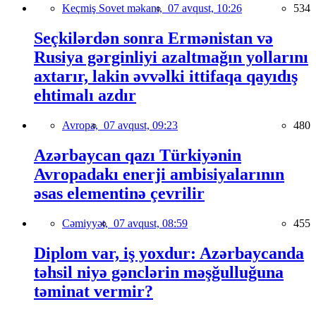
Keçmiş Sovet məkanı,
07 avqust, 10:26
534
Seçkilərdən sonra Ermənistan və
Rusiya gərginliyi azaltmağın yollarını
axtarır, lakin əvvəlki ittifaqa qayıdış
ehtimalı azdır
Avropa,
07 avqust, 09:23
480
Azərbaycan qazı Türkiyənin
Avropadakı enerji ambisiyalarının
əsas elementinə çevrilir
Cəmiyyət,
07 avqust, 08:59
455
Diplom var, iş yoxdur: Azərbaycanda
təhsil niyə gənclərin məşğulluğuna
təminat vermir?