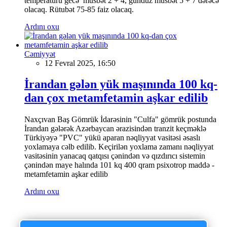
temperaturu gecə müsbət 2 + 4, gündüz müsbət 5 + 7 dərəcə
olacaq. Rütubət 75-85 faiz olacaq.
Ardını oxu
Cəmiyyət
12 Fevral 2025, 16:50
İrandan gələn yük maşınında 100 kq-
dan çox metamfetamin aşkar edilib
Naxçıvan Baş Gömrük İdarəsinin "Culfa" gömrük postunda
İrandan gələrək Azərbaycan ərazisindən tranzit keçməklə
Türkiyəyə "PVC" yükü aparan nəqliyyat vasitəsi əsaslı
yoxlamaya cəlb edilib. Keçirilən yoxlama zamanı nəqliyyat
vasitəsinin yanacaq qatqısı çənindən və qızdırıcı sistemin
çənindən maye halında 101 kq 400 qram psixotrop maddə -
metamfetamin aşkar edilib
Ardını oxu