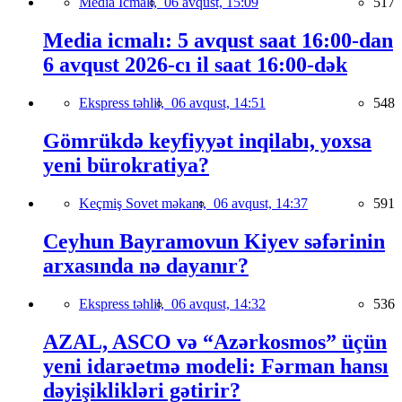
Media İcmalı,
06 avqust, 15:09
517
Media icmalı: 5 avqust saat 16:00-dan
6 avqust 2026-cı il saat 16:00-dək
Ekspress təhlil,
06 avqust, 14:51
548
Gömrükdə keyfiyyət inqilabı, yoxsa
yeni bürokratiya?
Keçmiş Sovet məkanı,
06 avqust, 14:37
591
Ceyhun Bayramovun Kiyev səfərinin
arxasında nə dayanır?
Ekspress təhlil,
06 avqust, 14:32
536
AZAL, ASCO və “Azərkosmos” üçün
yeni idarəetmə modeli: Fərman hansı
dəyişiklikləri gətirir?