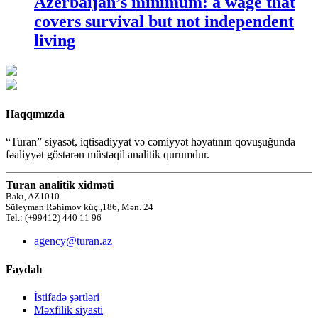
Azerbaijan’s minimum: a wage that
covers survival but not independent
living
Haqqımızda
“Turan” siyasət, iqtisadiyyat və cəmiyyət həyatının qovuşuğunda
fəaliyyət göstərən müstəqil analitik qurumdur.
Turan analitik xidməti
Bakı, AZ1010
Süleyman Rəhimov küç.,186, Mən. 24
Tel.: (+99412) 440 11 96
agency@turan.az
Faydalı
İstifadə şərtləri
Məxfilik siyasti