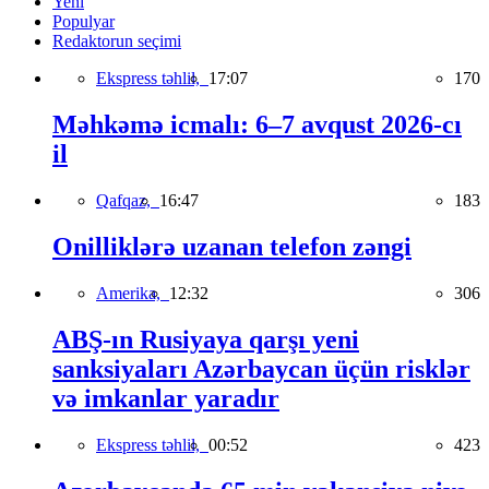
Yeni
Populyar
Redaktorun seçimi
Ekspress təhlil,
17:07
170
Məhkəmə icmalı: 6–7 avqust 2026-cı
il
Qafqaz,
16:47
183
Onilliklərə uzanan telefon zəngi
Amerika,
12:32
306
ABŞ-ın Rusiyaya qarşı yeni
sanksiyaları Azərbaycan üçün risklər
və imkanlar yaradır
Ekspress təhlil,
00:52
423