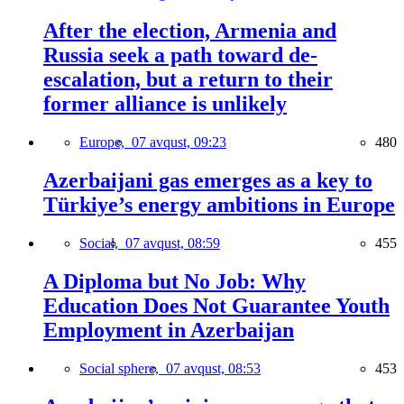
After the election, Armenia and
Russia seek a path toward de-
escalation, but a return to their
former alliance is unlikely
Europe,
07 avqust, 09:23
480
Azerbaijani gas emerges as a key to
Türkiye’s energy ambitions in Europe
Social,
07 avqust, 08:59
455
A Diploma but No Job: Why
Education Does Not Guarantee Youth
Employment in Azerbaijan
Social sphere,
07 avqust, 08:53
453