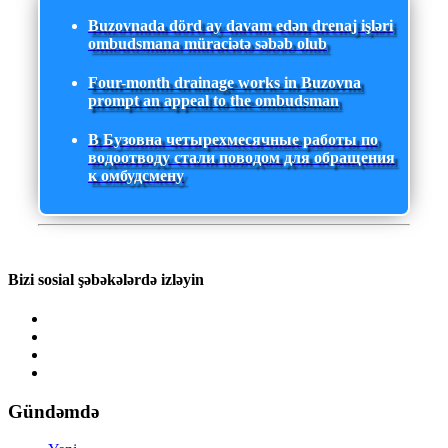
Buzovnada dörd ay davam edən drenaj işləri
ombudsmana müraciətə səbəb olub
Four-month drainage works in Buzovna
prompt an appeal to the ombudsman
В Бузовна четырехмесячные работы по
водоотводу стали поводом для обращения
к омбудсмену
Bizi sosial şəbəkələrdə izləyin
Gündəmdə