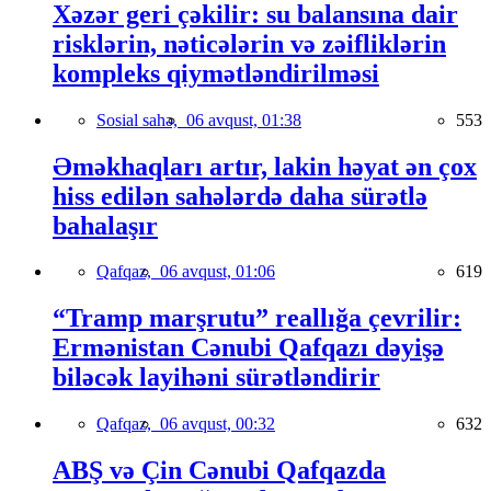
Xəzər geri çəkilir: su balansına dair
risklərin, nəticələrin və zəifliklərin
kompleks qiymətləndirilməsi
Sosial sahə,
06 avqust, 01:38
553
Əməkhaqları artır, lakin həyat ən çox
hiss edilən sahələrdə daha sürətlə
bahalaşır
Qafqaz,
06 avqust, 01:06
619
“Tramp marşrutu” reallığa çevrilir:
Ermənistan Cənubi Qafqazı dəyişə
biləcək layihəni sürətləndirir
Qafqaz,
06 avqust, 00:32
632
ABŞ və Çin Cənubi Qafqazda