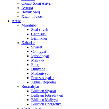
Cənub-Şərqi Asiya
Avropa
Böyük Şərq
Xəzər hövzəsi
Arxiv
Müsahibə
Sual-cavab
Çətin sual
Bizimkiler
Xəbərlər
Siyasət
Cəmiyyət
İqtisadiyyat
Maliyyə
Enerji
Dünyada
Mədəniyyət
Foto sessiyalar
Aktual Reportaj
Buraxılışlar
Bülleten Siyasət
Bülleten İqtisadiyyat
Bülleten Maliyyə
Bülleten Energetika
Söz istəyirəm