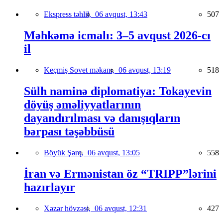
Ekspress təhlil,
06 avqust, 13:43
507
Məhkəmə icmalı: 3–5 avqust 2026-cı
il
Keçmiş Sovet məkanı,
06 avqust, 13:19
518
Sülh naminə diplomatiya: Tokayevin
döyüş əməliyyatlarının
dayandırılması və danışıqların
bərpası təşəbbüsü
Böyük Şərq,
06 avqust, 13:05
558
İran və Ermənistan öz “TRIPP”lərini
hazırlayır
Xəzər hövzəsi,
06 avqust, 12:31
427