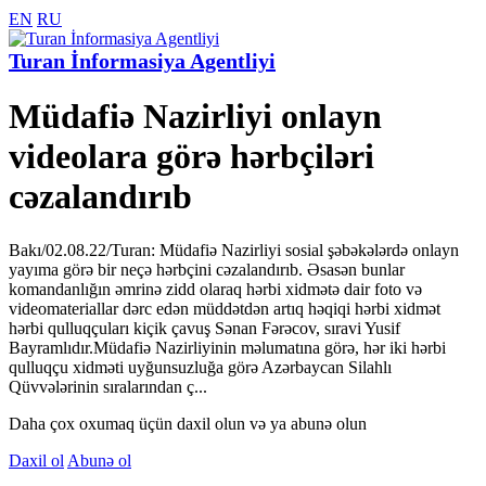
EN
RU
Turan İnformasiya Agentliyi
Müdafiə Nazirliyi onlayn
videolara görə hərbçiləri
cəzalandırıb
Bakı/02.08.22/Turan: Müdafiə Nazirliyi sosial şəbəkələrdə onlayn
yayıma görə bir neçə hərbçini cəzalandırıb. Əsasən bunlar
komandanlığın əmrinə zidd olaraq hərbi xidmətə dair foto və
videomateriallar dərc edən müddətdən artıq həqiqi hərbi xidmət
hərbi qulluqçuları kiçik çavuş Sənan Fərəcov, sıravi Yusif
Bayramlıdır.Müdafiə Nazirliyinin məlumatına görə, hər iki hərbi
qulluqçu xidməti uyğunsuzluğa görə Azərbaycan Silahlı
Qüvvələrinin sıralarından ç...
Daha çox oxumaq üçün daxil olun və ya abunə olun
Daxil ol
Abunə ol