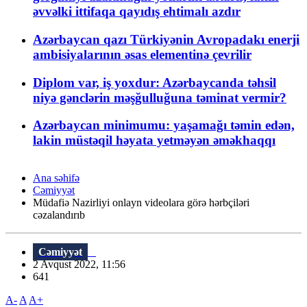
əvvəlki ittifaqa qayıdış ehtimalı azdır
Azərbaycan qazı Türkiyənin Avropadakı enerji
ambisiyalarının əsas elementinə çevrilir
Diplom var, iş yoxdur: Azərbaycanda təhsil
niyə gənclərin məşğulluğuna təminat vermir?
Azərbaycan minimumu: yaşamağı təmin edən,
lakin müstəqil həyata yetməyən əməkhaqqı
Ana səhifə
Cəmiyyət
Müdafiə Nazirliyi onlayn videolara görə hərbçiləri
cəzalandırıb
Cəmiyyət
2 Avqust 2022, 11:56
641
A-
A
A+