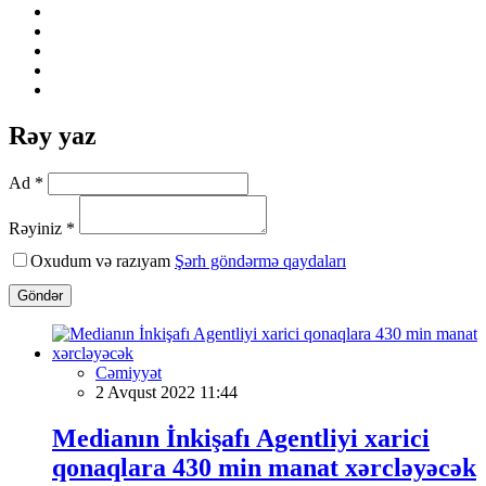
Rəy yaz
Ad *
Rəyiniz *
Oxudum və razıyam
Şərh göndərmə qaydaları
Göndər
Cəmiyyət
2 Avqust 2022 11:44
Medianın İnkişafı Agentliyi xarici
qonaqlara 430 min manat xərcləyəcək