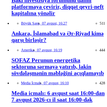
Bakı investisiya forumunu daimi
platformaya çevirir, diqqət qeyri-neft
kapitalına yönəlir
Böyük Şərq,
07 avqust, 16:27
511
Ankara, İslamabad və Ər-Riyad kimə
qarşı birləşir?
Amerika,
07 avqust, 16:19
444
SOFAZ Perunun energetika
sektoruna sərmayə yatırıb, lakin
sövdələşmənin məbləğini açıqlamayıb
Media İcmalı,
07 avqust, 16:10
428
Media icmalı: 6 avqust saat 16:00-dan
7 avqust 2026-cı il saat 16:00-dək