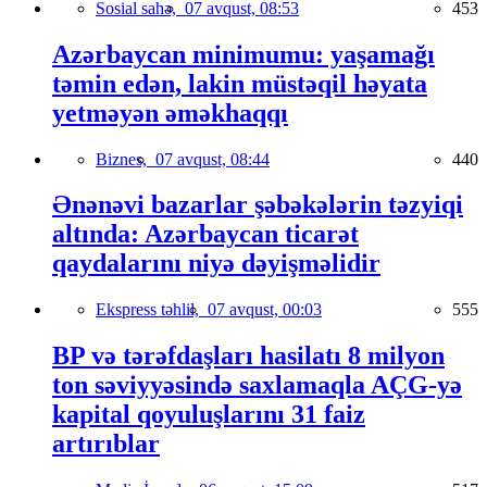
Sosial sahə,
07 avqust, 08:53
453
Azərbaycan minimumu: yaşamağı
təmin edən, lakin müstəqil həyata
yetməyən əməkhaqqı
Biznes,
07 avqust, 08:44
440
Ənənəvi bazarlar şəbəkələrin təzyiqi
altında: Azərbaycan ticarət
qaydalarını niyə dəyişməlidir
Ekspress təhlil,
07 avqust, 00:03
555
BP və tərəfdaşları hasilatı 8 milyon
ton səviyyəsində saxlamaqla AÇG-yə
kapital qoyuluşlarını 31 faiz
artırıblar