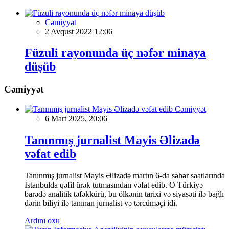
Cəmiyyət
2 Avqust 2022 12:06
Füzuli rayonunda üç nəfər minaya
düşüb
Cəmiyyət
Cəmiyyət
6 Mart 2025, 20:06
Tanınmış jurnalist Mayis Əlizadə
vəfat edib
Tanınmış jurnalist Mayis Əlizadə martın 6-da səhər saatlarında
İstanbulda qəfil ürək tutmasından vəfat edib. O Türkiyə
barədə analitik təfəkkürü, bu ölkənin tarixi və siyasəti ilə bağlı
dərin biliyi ilə tanınan jurnalist və tərcüməçi idi.
Ardını oxu