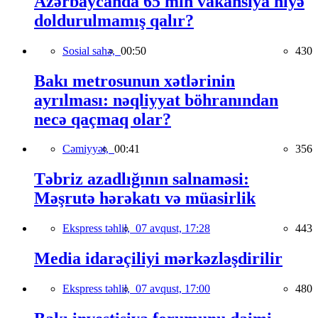
Azərbaycanda 65 min vakansiya niyə
doldurulmamış qalır?
Sosial sahə,
00:50
430
Bakı metrosunun xətlərinin
ayrılması: nəqliyyat böhranından
necə qaçmaq olar?
Cəmiyyət,
00:41
356
Təbriz azadlığının salnaməsi:
Məşrutə hərəkatı və müasirlik
Ekspress təhlil,
07 avqust, 17:28
443
Media idarəçiliyi mərkəzləşdirilir
Ekspress təhlil,
07 avqust, 17:00
480