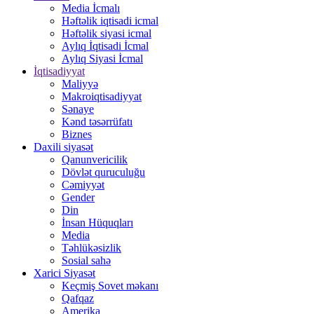
Media İcmalı
Həftəlik iqtisadi icmal
Həftəlik siyasi icmal
Aylıq İqtisadi İcmal
Aylıq Siyasi İcmal
İqtisadiyyat
Maliyyə
Makroiqtisadiyyat
Sənaye
Kənd təsərrüfatı
Biznes
Daxili siyasət
Qanunvericilik
Dövlət quruculuğu
Cəmiyyət
Gender
Din
İnsan Hüquqları
Media
Təhlükəsizlik
Sosial sahə
Xarici Siyasət
Keçmiş Sovet məkanı
Qafqaz
Amerika