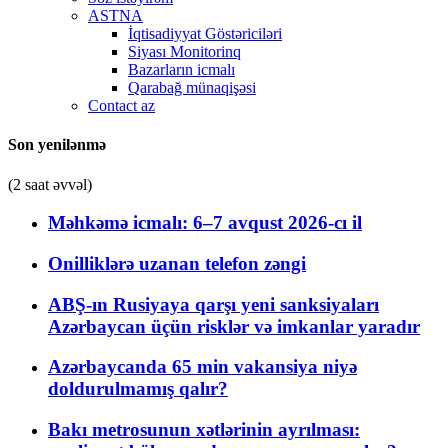
ASTNA
İqtisadiyyat Göstəriciləri
Siyası Monitorinq
Bazarların icmalı
Qarabağ münaqişəsi
Contact az
Son yenilənmə
(2 saat əvvəl)
Məhkəmə icmalı: 6–7 avqust 2026-cı il
Onilliklərə uzanan telefon zəngi
ABŞ-ın Rusiyaya qarşı yeni sanksiyaları
Azərbaycan üçün risklər və imkanlar yaradır
Azərbaycanda 65 min vakansiya niyə
doldurulmamış qalır?
Bakı metrosunun xətlərinin ayrılması: