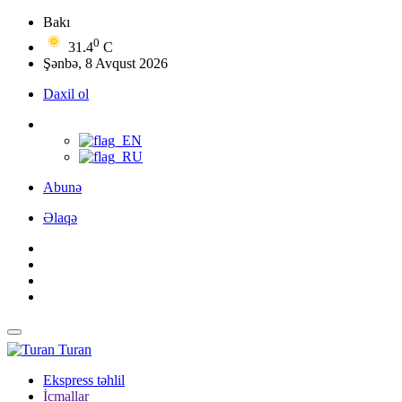
Bakı
0
31.4
C
Şənbə, 8 Avqust 2026
Daxil ol
Abunə
Əlaqə
Turan
Ekspress təhlil
İcmallar