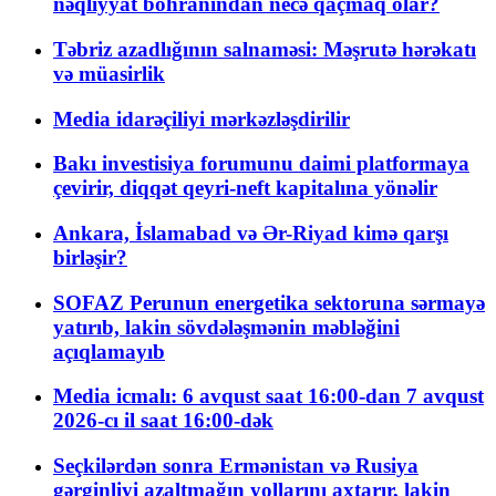
nəqliyyat böhranından necə qaçmaq olar?
Təbriz azadlığının salnaməsi: Məşrutə hərəkatı
və müasirlik
Media idarəçiliyi mərkəzləşdirilir
Bakı investisiya forumunu daimi platformaya
çevirir, diqqət qeyri-neft kapitalına yönəlir
Ankara, İslamabad və Ər-Riyad kimə qarşı
birləşir?
SOFAZ Perunun energetika sektoruna sərmayə
yatırıb, lakin sövdələşmənin məbləğini
açıqlamayıb
Media icmalı: 6 avqust saat 16:00-dan 7 avqust
2026-cı il saat 16:00-dək
Seçkilərdən sonra Ermənistan və Rusiya
gərginliyi azaltmağın yollarını axtarır, lakin