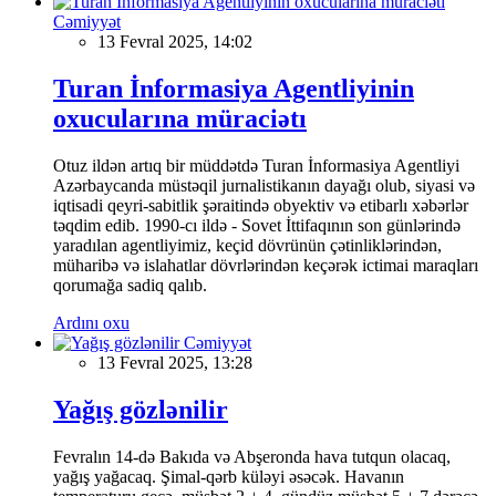
Cəmiyyət
13 Fevral 2025, 14:02
Turan İnformasiya Agentliyinin
oxucularına müraciətı
Otuz ildən artıq bir müddətdə Turan İnformasiya Agentliyi
Azərbaycanda müstəqil jurnalistikanın dayağı olub, siyasi və
iqtisadi qeyri-sabitlik şəraitində obyektiv və etibarlı xəbərlər
təqdim edib. 1990-cı ildə - Sovet İttifaqının son günlərində
yaradılan agentliyimiz, keçid dövrünün çətinliklərindən,
müharibə və islahatlar dövrlərindən keçərək ictimai maraqları
qorumağa sadiq qalıb.
Ardını oxu
Cəmiyyət
13 Fevral 2025, 13:28
Yağış gözlənilir
Fevralın 14-də Bakıda və Abşeronda hava tutqun olacaq,
yağış yağacaq. Şimal-qərb küləyi əsəcək. Havanın