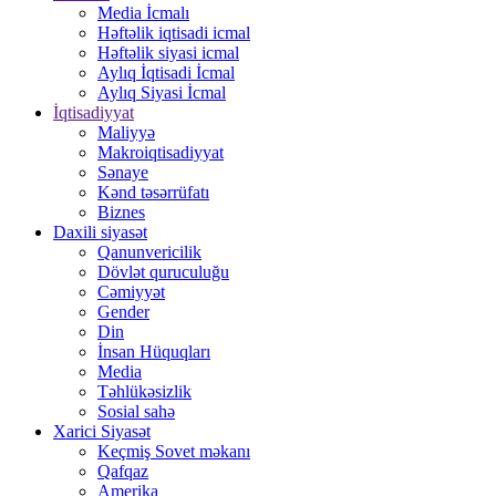
Media İcmalı
Həftəlik iqtisadi icmal
Həftəlik siyasi icmal
Aylıq İqtisadi İcmal
Aylıq Siyasi İcmal
İqtisadiyyat
Maliyyə
Makroiqtisadiyyat
Sənaye
Kənd təsərrüfatı
Biznes
Daxili siyasət
Qanunvericilik
Dövlət quruculuğu
Cəmiyyət
Gender
Din
İnsan Hüquqları
Media
Təhlükəsizlik
Sosial sahə
Xarici Siyasət
Keçmiş Sovet məkanı
Qafqaz
Amerika