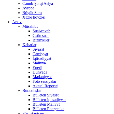
Cənub-Şərqi Asiya
Avropa
Böyük Şərq
Xəzər hövzəsi
Arxiv
Müsahibə
Sual-cavab
Çətin sual
Bizimkiler
Xəbərlər
Siyasət
Cəmiyyət
İqtisadiyyat
Maliyyə
Enerji
Dünyada
Mədəniyyət
Foto sessiyalar
Aktual Reportaj
Buraxılışlar
Bülleten Siyasət
Bülleten İqtisadiyyat
Bülleten Maliyyə
Bülleten Energetika
Söz istəyirəm