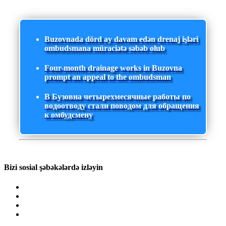
Buzovnada dörd ay davam edən drenaj işləri
ombudsmana müraciətə səbəb olub
Four-month drainage works in Buzovna
prompt an appeal to the ombudsman
В Бузовна четырехмесячные работы по
водоотводу стали поводом для обращения
к омбудсмену
Bizi sosial şəbəkələrdə izləyin