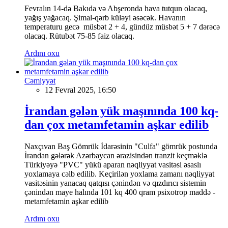
Fevralın 14-də Bakıda və Abşeronda hava tutqun olacaq,
yağış yağacaq. Şimal-qərb küləyi əsəcək. Havanın
temperaturu gecə müsbət 2 + 4, gündüz müsbət 5 + 7 dərəcə
olacaq. Rütubət 75-85 faiz olacaq.
Ardını oxu
Cəmiyyət
12 Fevral 2025, 16:50
İrandan gələn yük maşınında 100 kq-
dan çox metamfetamin aşkar edilib
Naxçıvan Baş Gömrük İdarəsinin "Culfa" gömrük postunda
İrandan gələrək Azərbaycan ərazisindən tranzit keçməklə
Türkiyəyə "PVC" yükü aparan nəqliyyat vasitəsi əsaslı
yoxlamaya cəlb edilib. Keçirilən yoxlama zamanı nəqliyyat
vasitəsinin yanacaq qatqısı çənindən və qızdırıcı sistemin
çənindən maye halında 101 kq 400 qram psixotrop maddə -
metamfetamin aşkar edilib
Ardını oxu