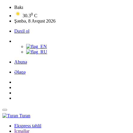
Bakı
0
30.3
C
Şənbə, 8 Avqust 2026
Daxil ol
Abunə
Əlaqə
Turan
Ekspress təhlil
İcmallar