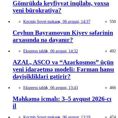
Gömrükdə keyfiyyət inqilabı, yoxsa
yeni bürokratiya?
Keçmiş Sovet məkanı,
06 avqust, 14:37
550
Ceyhun Bayramovun Kiyev səfərinin
arxasında nə dayanır?
Ekspress təhlil,
06 avqust, 14:32
492
AZAL, ASCO və “Azərkosmos” üçün
yeni idarəetmə modeli: Fərman hansı
dəyişiklikləri gətirir?
Ekspress təhlil,
06 avqust, 13:43
466
Məhkəmə icmalı: 3–5 avqust 2026-cı
il
Keçmiş Sovet məkanı,
06 avqust, 13:19
474