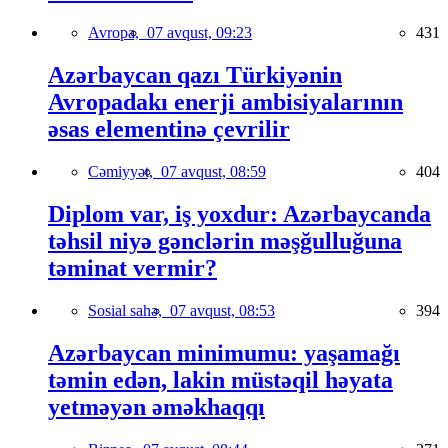
Avropa,
07 avqust, 09:23
431
Azərbaycan qazı Türkiyənin
Avropadakı enerji ambisiyalarının
əsas elementinə çevrilir
Cəmiyyət,
07 avqust, 08:59
404
Diplom var, iş yoxdur: Azərbaycanda
təhsil niyə gənclərin məşğulluğuna
təminat vermir?
Sosial sahə,
07 avqust, 08:53
394
Azərbaycan minimumu: yaşamağı
təmin edən, lakin müstəqil həyata
yetməyən əməkhaqqı