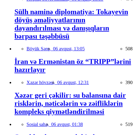
Sülh naminə diplomatiya: Tokayevin
döyüş əməliyyatlarının
dayandırılması və danışıqların
bərpası təşəbbüsü
Böyük Şərq,
06 avqust, 13:05
508
İran və Ermənistan öz “TRIPP”lərini
hazırlayır
Xəzər hövzəsi,
06 avqust, 12:31
390
Xəzər geri çəkilir: su balansına dair
risklərin, nəticələrin və zəifliklərin
kompleks qiymətləndirilməsi
Sosial sahə,
06 avqust, 01:38
519