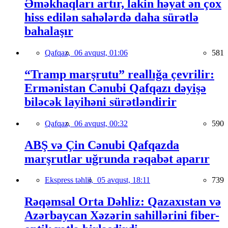
Əməkhaqları artır, lakin həyat ən çox
hiss edilən sahələrdə daha sürətlə
bahalaşır
Qafqaz,
06 avqust, 01:06
581
“Tramp marşrutu” reallığa çevrilir:
Ermənistan Cənubi Qafqazı dəyişə
biləcək layihəni sürətləndirir
Qafqaz,
06 avqust, 00:32
590
ABŞ və Çin Cənubi Qafqazda
marşrutlar uğrunda rəqabət aparır
Ekspress təhlil,
05 avqust, 18:11
739
Rəqəmsal Orta Dəhliz: Qazaxıstan və
Azərbaycan Xəzərin sahillərini fiber-