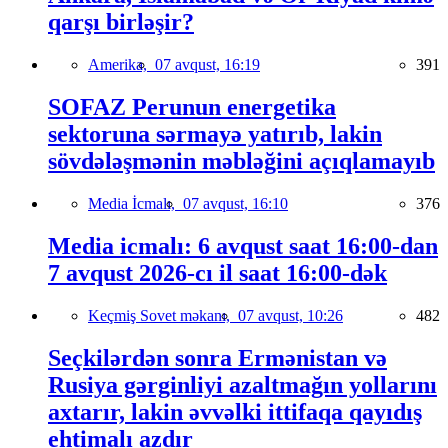
qarşı birləşir?
Amerika,
07 avqust, 16:19
391
SOFAZ Perunun energetika
sektoruna sərmayə yatırıb, lakin
sövdələşmənin məbləğini açıqlamayıb
Media İcmalı,
07 avqust, 16:10
376
Media icmalı: 6 avqust saat 16:00-dan
7 avqust 2026-cı il saat 16:00-dək
Keçmiş Sovet məkanı,
07 avqust, 10:26
482
Seçkilərdən sonra Ermənistan və
Rusiya gərginliyi azaltmağın yollarını
axtarır, lakin əvvəlki ittifaqa qayıdış
ehtimalı azdır