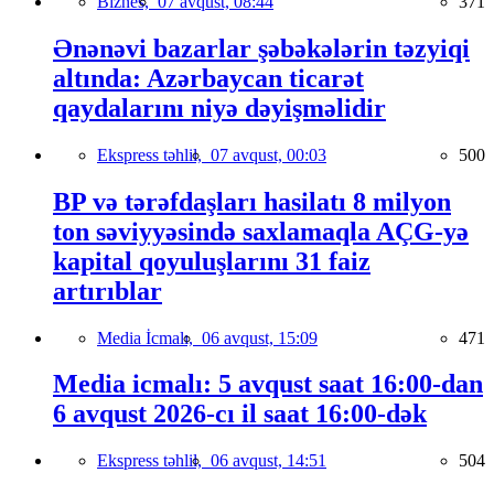
Biznes,
07 avqust, 08:44
371
Ənənəvi bazarlar şəbəkələrin təzyiqi
altında: Azərbaycan ticarət
qaydalarını niyə dəyişməlidir
Ekspress təhlil,
07 avqust, 00:03
500
BP və tərəfdaşları hasilatı 8 milyon
ton səviyyəsində saxlamaqla AÇG-yə
kapital qoyuluşlarını 31 faiz
artırıblar
Media İcmalı,
06 avqust, 15:09
471
Media icmalı: 5 avqust saat 16:00-dan
6 avqust 2026-cı il saat 16:00-dək
Ekspress təhlil,
06 avqust, 14:51
504