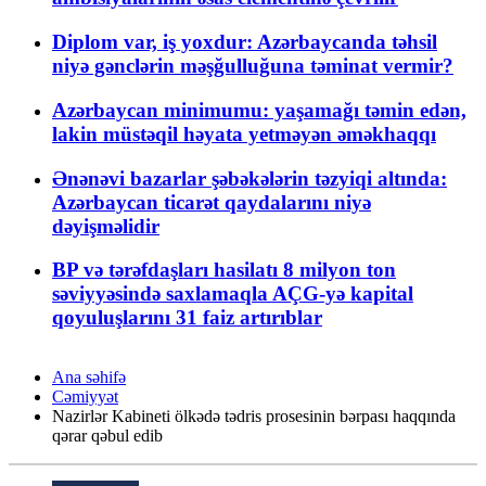
Diplom var, iş yoxdur: Azərbaycanda təhsil
niyə gənclərin məşğulluğuna təminat vermir?
Azərbaycan minimumu: yaşamağı təmin edən,
lakin müstəqil həyata yetməyən əməkhaqqı
Ənənəvi bazarlar şəbəkələrin təzyiqi altında:
Azərbaycan ticarət qaydalarını niyə
dəyişməlidir
BP və tərəfdaşları hasilatı 8 milyon ton
səviyyəsində saxlamaqla AÇG-yə kapital
qoyuluşlarını 31 faiz artırıblar
Ana səhifə
Cəmiyyət
Nazirlər Kabineti ölkədə tədris prosesinin bərpası haqqında
qərar qəbul edib