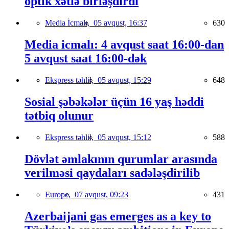
optik xətlə birləşdirdi
Media İcmalı,
05 avqust, 16:37
630
Media icmalı: 4 avqust saat 16:00-dan
5 avqust saat 16:00-dək
Ekspress təhlil,
05 avqust, 15:29
648
Sosial şəbəkələr üçün 16 yaş həddi
tətbiq olunur
Ekspress təhlil,
05 avqust, 15:12
588
Dövlət əmlakının qurumlar arasında
verilməsi qaydaları sadələşdirilib
Europe,
07 avqust, 09:23
431
Azerbaijani gas emerges as a key to