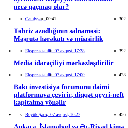
necə qaçmaq olar?
Cəmiyyət,
00:41
302
Təbriz azadlığının salnaməsi:
Məşrutə hərəkatı və müasirlik
Ekspress təhlil,
07 avqust, 17:28
392
Media idarəçiliyi mərkəzləşdirilir
Ekspress təhlil,
07 avqust, 17:00
428
Bakı investisiya forumunu daimi
platformaya çevirir, diqqət qeyri-neft
kapitalına yönəlir
Böyük Şərq,
07 avqust, 16:27
456
Ankara, İslamabad və Ər-Riyad kimə