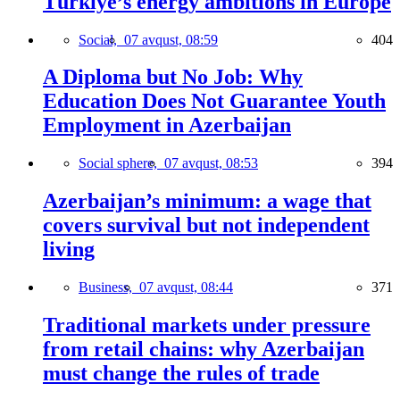
Türkiye’s energy ambitions in Europe
Social,
07 avqust, 08:59
404
A Diploma but No Job: Why
Education Does Not Guarantee Youth
Employment in Azerbaijan
Social sphere,
07 avqust, 08:53
394
Azerbaijan’s minimum: a wage that
covers survival but not independent
living
Business,
07 avqust, 08:44
371
Traditional markets under pressure
from retail chains: why Azerbaijan
must change the rules of trade