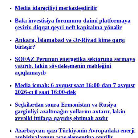
Media idarəçiliyi mərkəzləşdirilir
Bakı investisiya forumunu daimi platformaya
çevirir, diqqət qeyri-neft kapitalına yönəlir
Ankara, İslamabad və Ər-Riyad kimə qarşı
birləşir?
SOFAZ Perunun energetika sektoruna sərmayə
yatırıb, lakin sövdələşmənin məbləğini
açıqlamayıb
Media icmalı: 6 avqust saat 16:00-dan 7 avqust
2026-cı il saat 16:00-dək
Seçkilərdən sonra Ermənistan və Rusiya
gərginliyi azaltmağın yollarını axtarır, lakin
əvvəlki ittifaqa qayıdış ehtimalı azdır
Azərbaycan qazı Türkiyənin Avropadakı enerji
ambisiyalarının əsas elementinə çevrilir