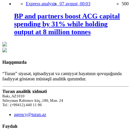
Express analysis,
07 avqust, 00:03
500
BP and partners boost ACG capital
spending by 31% while holding
output at 8 million tonnes
Haqqımızda
“Turan” siyasət, iqtisadiyyat və cəmiyyət həyatının qovuşuğunda
fəaliyyət göstərən müstəqil analitik qurumdur.
Turan analitik xidməti
Bakı, AZ1010
Süleyman Rəhimov küç.,186, Mən. 24
Tel.: (+99412) 440 11 96
agency@turan.az
Faydalı