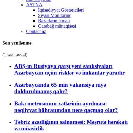
ASTNA
İqtisadiyyat Göstəriciləri
Siyası Monitorinq
Bazarların icmalı
Qarabağ münaqişəsi
Contact az
Son yenilənmə
(1 saat əvvəl)
ABŞ-ın Rusiyaya qarşı yeni sanksiyaları
Azərbaycan üçün risklər və imkanlar yaradır
Azərbaycanda 65 min vakansiya niyə
doldurulmamış qalır?
Bakı metrosunun xətlərinin ayrılması:
nəqliyyat böhranından necə qaçmaq olar?
Təbriz azadlığının salnaməsi: Məşrutə hərəkatı
və müasirlik