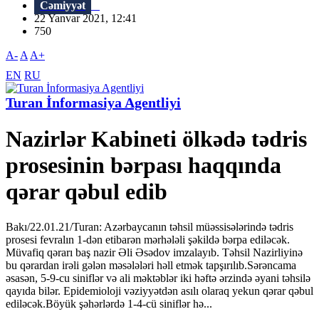
Cəmiyyət
22 Yanvar 2021, 12:41
750
A-
A
A+
EN
RU
Turan İnformasiya Agentliyi
Nazirlər Kabineti ölkədə tədris
prosesinin bərpası haqqında
qərar qəbul edib
Bakı/22.01.21/Turan: Azərbaycanın təhsil müəssisələrində tədris
prosesi fevralın 1-dən etibarən mərhələli şəkildə bərpa ediləcək.
Müvafiq qərarı baş nazir Əli Əsədov imzalayıb. Təhsil Nazirliyinə
bu qərardan irəli gələn məsələləri həll etmək tapşırılıb.Sərəncama
əsasən, 5-9-cu siniflər və ali məktəblər iki həftə ərzində əyani təhsilə
qayıda bilər. Epidemioloji vəziyyətdən asılı olaraq yekun qərar qəbul
ediləcək.Böyük şəhərlərdə 1-4-cü siniflər hə...