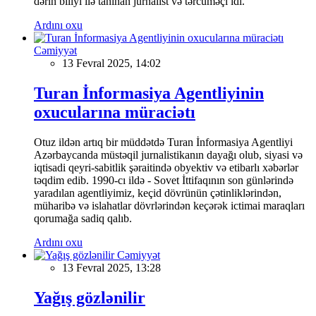
dərin biliyi ilə tanınan jurnalist və tərcüməçi idi.
Ardını oxu
Cəmiyyət
13 Fevral 2025, 14:02
Turan İnformasiya Agentliyinin
oxucularına müraciətı
Otuz ildən artıq bir müddətdə Turan İnformasiya Agentliyi
Azərbaycanda müstəqil jurnalistikanın dayağı olub, siyasi və
iqtisadi qeyri-sabitlik şəraitində obyektiv və etibarlı xəbərlər
təqdim edib. 1990-cı ildə - Sovet İttifaqının son günlərində
yaradılan agentliyimiz, keçid dövrünün çətinliklərindən,
müharibə və islahatlar dövrlərindən keçərək ictimai maraqları
qorumağa sadiq qalıb.
Ardını oxu
Cəmiyyət
13 Fevral 2025, 13:28
Yağış gözlənilir