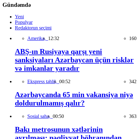
Gündəmdə
Yeni
Populyar
Redaktorun seçimi
Amerika,
12:32
160
ABŞ-ın Rusiyaya qarşı yeni
sanksiyaları Azərbaycan üçün risklər
və imkanlar yaradır
Ekspress təhlil,
00:52
342
Azərbaycanda 65 min vakansiya niyə
doldurulmamış qalır?
Sosial sahə,
00:50
363
Bakı metrosunun xətlərinin
ayrılması: nəqliyyat böhranından