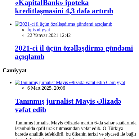
«KapitalBank» ipoteka
kreditləşməsini 4,3 dəfə artırıb
İqtisadiyyat
22 Yanvar 2021 12:42
2021-ci il üçün özəlləşdirmə gündəmi
açıqlanıb
Cəmiyyət
Cəmiyyət
6 Mart 2025, 20:06
Tanınmış jurnalist Mayis Əlizadə
vəfat edib
Tanınmış jurnalist Mayis Əlizadə martın 6-da səhər saatlarında
İstanbulda qəfil ürək tutmasından vəfat edib. O Türkiyə
barədə analitik təfəkkürü, bu ölkənin tarixi və siyasəti ilə bağlı