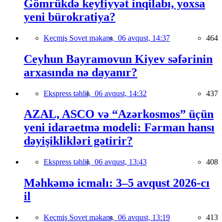
Gömrükdə keyfiyyət inqilabı, yoxsa
yeni bürokratiya?
Keçmiş Sovet məkanı,
06 avqust, 14:37
464
Ceyhun Bayramovun Kiyev səfərinin
arxasında nə dayanır?
Ekspress təhlil,
06 avqust, 14:32
437
AZAL, ASCO və “Azərkosmos” üçün
yeni idarəetmə modeli: Fərman hansı
dəyişiklikləri gətirir?
Ekspress təhlil,
06 avqust, 13:43
408
Məhkəmə icmalı: 3–5 avqust 2026-cı
il
Keçmiş Sovet məkanı,
06 avqust, 13:19
413