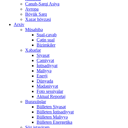
Cənub-Şərqi Asiya
Avropa
Böyük Şərq
Xəzər hövzəsi
Arxiv
Müsahibə
Sual-cavab
Çətin sual
Bizimkiler
Xəbərlər
Siyasət
Cəmiyyət
İqtisadiyyat
Maliyyə
Enerji
Dünyada
Mədəniyyət
Foto sessiyalar
Aktual Reportaj
Buraxılışlar
Bülleten Siyasət
Bülleten İqtisadiyyat
Bülleten Maliyyə
Bülleten Energetika
Söz istəyirəm