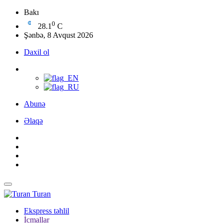
Bakı
0
28.1
C
Şənbə, 8 Avqust 2026
Daxil ol
Abunə
Əlaqə
Turan
Ekspress təhlil
İcmallar