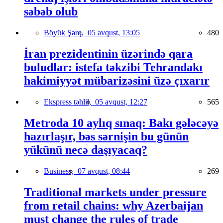
səbəb olub
Böyük Şərq,
05 avqust, 13:05
480
İran prezidentinin üzərində qara
buludlar: istefa təkzibi Tehrandakı
hakimiyyət mübarizəsini üzə çıxarır
Ekspress təhlil,
05 avqust, 12:27
565
Metroda 10 aylıq sınaq: Bakı gələcəyə
hazırlaşır, bəs sərnişin bu günün
yükünü necə daşıyacaq?
Business,
07 avqust, 08:44
269
Traditional markets under pressure
from retail chains: why Azerbaijan
must change the rules of trade