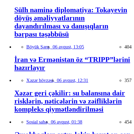
Sülh naminə diplomatiya: Tokayevin
döyüş əməliyyatlarının
dayandırılması və danışıqların
bərpası təşəbbüsü
Böyük Şərq,
06 avqust, 13:05
404
İran və Ermənistan öz “TRIPP”lərini
hazırlayır
Xəzər hövzəsi,
06 avqust, 12:31
357
Xəzər geri çəkilir: su balansına dair
risklərin, nəticələrin və zəifliklərin
kompleks qiymətləndirilməsi
Sosial sahə,
06 avqust, 01:38
454