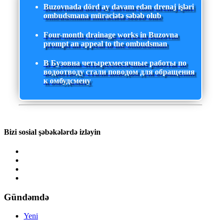
Buzovnada dörd ay davam edən drenaj işləri
ombudsmana müraciətə səbəb olub
Four-month drainage works in Buzovna
prompt an appeal to the ombudsman
В Бузовна четырехмесячные работы по
водоотводу стали поводом для обращения
к омбудсмену
Bizi sosial şəbəkələrdə izləyin
Gündəmdə
Yeni