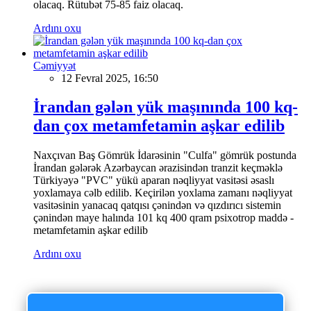
olacaq. Rütubət 75-85 faiz olacaq.
Ardını oxu
Cəmiyyət
12 Fevral 2025, 16:50
İrandan gələn yük maşınında 100 kq-
dan çox metamfetamin aşkar edilib
Naxçıvan Baş Gömrük İdarəsinin "Culfa" gömrük postunda
İrandan gələrək Azərbaycan ərazisindən tranzit keçməklə
Türkiyəyə "PVC" yükü aparan nəqliyyat vasitəsi əsaslı
yoxlamaya cəlb edilib. Keçirilən yoxlama zamanı nəqliyyat
vasitəsinin yanacaq qatqısı çənindən və qızdırıcı sistemin
çənindən maye halında 101 kq 400 qram psixotrop maddə -
metamfetamin aşkar edilib
Ardını oxu