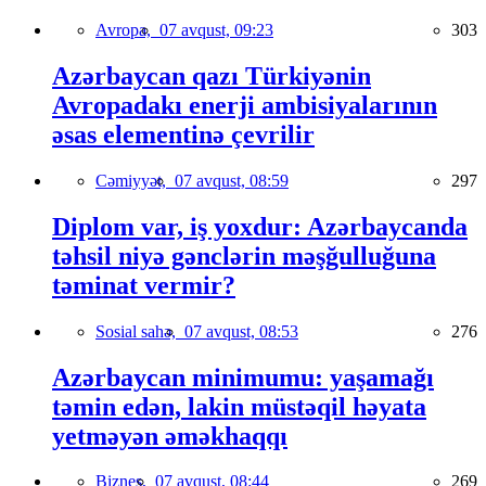
Avropa,
07 avqust, 09:23
303
Azərbaycan qazı Türkiyənin
Avropadakı enerji ambisiyalarının
əsas elementinə çevrilir
Cəmiyyət,
07 avqust, 08:59
297
Diplom var, iş yoxdur: Azərbaycanda
təhsil niyə gənclərin məşğulluğuna
təminat vermir?
Sosial sahə,
07 avqust, 08:53
276
Azərbaycan minimumu: yaşamağı
təmin edən, lakin müstəqil həyata
yetməyən əməkhaqqı
Biznes,
07 avqust, 08:44
269