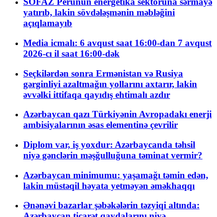
SOFAZ Perunun energetika sektoruna sərmayə
yatırıb, lakin sövdələşmənin məbləğini
açıqlamayıb
Media icmalı: 6 avqust saat 16:00-dan 7 avqust
2026-cı il saat 16:00-dək
Seçkilərdən sonra Ermənistan və Rusiya
gərginliyi azaltmağın yollarını axtarır, lakin
əvvəlki ittifaqa qayıdış ehtimalı azdır
Azərbaycan qazı Türkiyənin Avropadakı enerji
ambisiyalarının əsas elementinə çevrilir
Diplom var, iş yoxdur: Azərbaycanda təhsil
niyə gənclərin məşğulluğuna təminat vermir?
Azərbaycan minimumu: yaşamağı təmin edən,
lakin müstəqil həyata yetməyən əməkhaqqı
Ənənəvi bazarlar şəbəkələrin təzyiqi altında:
Azərbaycan ticarət qaydalarını niyə