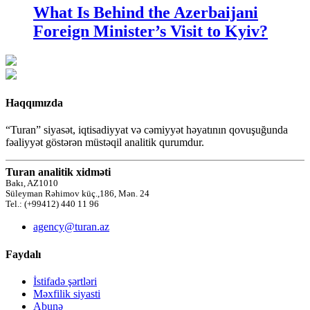
What Is Behind the Azerbaijani
Foreign Minister’s Visit to Kyiv?
Haqqımızda
“Turan” siyasət, iqtisadiyyat və cəmiyyət həyatının qovuşuğunda
fəaliyyət göstərən müstəqil analitik qurumdur.
Turan analitik xidməti
Bakı, AZ1010
Süleyman Rəhimov küç.,186, Mən. 24
Tel.: (+99412) 440 11 96
agency@turan.az
Faydalı
İstifadə şərtləri
Məxfilik siyasti
Abunə