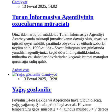
Cəmiyyət
13 Fevral 2025, 14:02
Turan İnformasiya Agentliyinin
oxucularına müraciətı
Otuz ildən artıq bir müddətdə Turan İnformasiya Agentliyi
Azərbaycanda müstəqil jurnalistikanın dayağı olub, siyasi və
iqtisadi qeyri-sabitlik şəraitində obyektiv və etibarlı xəbərlər
təqdim edib. 1990-cı ildə - Sovet İttifaqının son günlərində
yaradılan agentliyimiz, keçid dövrünün çətinliklərindən,
müharibə və islahatlar dövrlərindən keçərək ictimai maraqları
qorumağa sadiq qalıb.
Ardını oxu
Cəmiyyət
13 Fevral 2025, 13:28
Yağış gözlənilir
Fevralın 14-də Bakıda və Abşeronda hava tutqun olacaq,
yağış yağacaq. Şimal-qərb küləyi əsəcək. Havanın
temperaturu gecə müsbət 2 + 4, gündüz müsbət 5 + 7 dərəcə