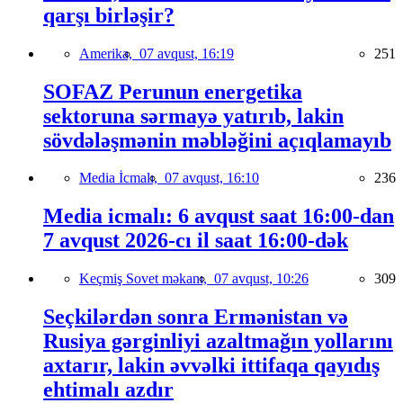
qarşı birləşir?
Amerika,
07 avqust, 16:19
251
SOFAZ Perunun energetika
sektoruna sərmayə yatırıb, lakin
sövdələşmənin məbləğini açıqlamayıb
Media İcmalı,
07 avqust, 16:10
236
Media icmalı: 6 avqust saat 16:00-dan
7 avqust 2026-cı il saat 16:00-dək
Keçmiş Sovet məkanı,
07 avqust, 10:26
309
Seçkilərdən sonra Ermənistan və
Rusiya gərginliyi azaltmağın yollarını
axtarır, lakin əvvəlki ittifaqa qayıdış
ehtimalı azdır