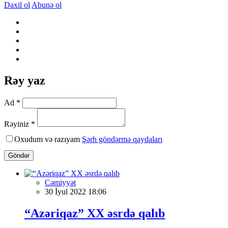
Daxil ol
Abunə ol
Rəy yaz
Ad *
Rəyiniz *
Oxudum və razıyam
Şərh göndərmə qaydaları
Göndər
Cəmiyyət
30 İyul 2022 18:06
“Azəriqaz” XX əsrdə qalıb