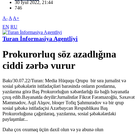
30 İyul 2022, 21:44
746
A-
A
A+
EN
RU
Turan İnformasiya Agentliyi
Prokurorluq söz azadlığına
ciddi zərbə vurur
Bakı/30.07.22/Turan: Media Hüququ Qrupu bir sıra jurnalist və
sosial şəbəkələrin istifadəçiləri barəsində onların postlarına,
yazılarına görə Baş Prokurorluğun xəbərdarlığı ilə bağlı bəyanatla
çıxış edib.Bəyanatda deyilir:Jurnalistlər Fikrət Fərəməzoğlu, Səxavət
Məmmədov, Aqil Alışov, bloqer Tofiq Şahmuradov və bir qrup
sosial şəbəkə istifadəçisi Azərbaycan Respublikası Baş
Prokurorluğuna çağırılaraq, yazılarına, sosial şəbəkələrdəki
paylaşımlar...
Daha çox oxumaq üçün daxil olun və ya abunə olun