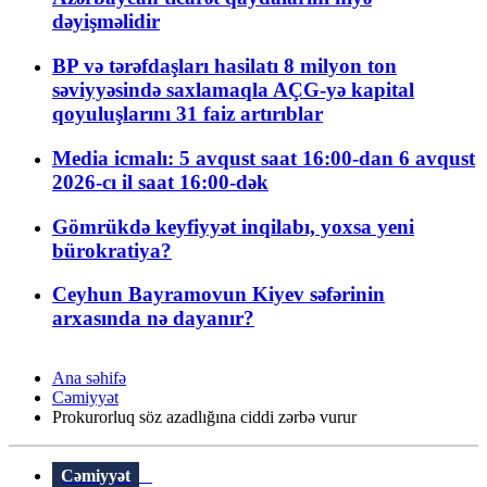
dəyişməlidir
BP və tərəfdaşları hasilatı 8 milyon ton
səviyyəsində saxlamaqla AÇG-yə kapital
qoyuluşlarını 31 faiz artırıblar
Media icmalı: 5 avqust saat 16:00-dan 6 avqust
2026-cı il saat 16:00-dək
Gömrükdə keyfiyyət inqilabı, yoxsa yeni
bürokratiya?
Ceyhun Bayramovun Kiyev səfərinin
arxasında nə dayanır?
Ana səhifə
Cəmiyyət
Prokurorluq söz azadlığına ciddi zərbə vurur
Cəmiyyət