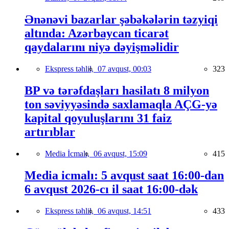
Ənənəvi bazarlar şəbəkələrin təzyiqi
altında: Azərbaycan ticarət
qaydalarını niyə dəyişməlidir
Ekspress təhlil,
07 avqust, 00:03
323
BP və tərəfdaşları hasilatı 8 milyon
ton səviyyəsində saxlamaqla AÇG-yə
kapital qoyuluşlarını 31 faiz
artırıblar
Media İcmalı,
06 avqust, 15:09
415
Media icmalı: 5 avqust saat 16:00-dan
6 avqust 2026-cı il saat 16:00-dək
Ekspress təhlil,
06 avqust, 14:51
433