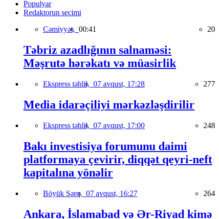
Populyar
Redaktorun seçimi
Cəmiyyət,
00:41
20
Təbriz azadlığının salnaməsi:
Məşrutə hərəkatı və müasirlik
Ekspress təhlil,
07 avqust, 17:28
277
Media idarəçiliyi mərkəzləşdirilir
Ekspress təhlil,
07 avqust, 17:00
248
Bakı investisiya forumunu daimi
platformaya çevirir, diqqət qeyri-neft
kapitalına yönəlir
Böyük Şərq,
07 avqust, 16:27
264
Ankara, İslamabad və Ər-Riyad kimə