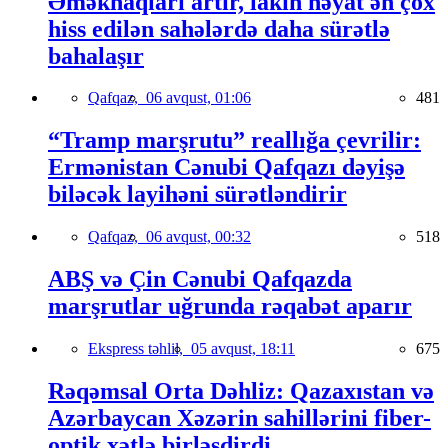
Əməkhaqları artır, lakin həyat ən çox
hiss edilən sahələrdə daha sürətlə
bahalaşır
Qafqaz,
06 avqust, 01:06
481
“Tramp marşrutu” reallığa çevrilir:
Ermənistan Cənubi Qafqazı dəyişə
biləcək layihəni sürətləndirir
Qafqaz,
06 avqust, 00:32
518
ABŞ və Çin Cənubi Qafqazda
marşrutlar uğrunda rəqabət aparır
Ekspress təhlil,
05 avqust, 18:11
675
Rəqəmsal Orta Dəhliz: Qazaxıstan və
Azərbaycan Xəzərin sahillərini fiber-
optik xətlə birləşdirdi