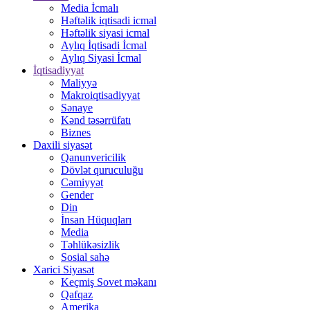
Media İcmalı
Həftəlik iqtisadi icmal
Həftəlik siyasi icmal
Aylıq İqtisadi İcmal
Aylıq Siyasi İcmal
İqtisadiyyat
Maliyyə
Makroiqtisadiyyat
Sənaye
Kənd təsərrüfatı
Biznes
Daxili siyasət
Qanunvericilik
Dövlət quruculuğu
Cəmiyyət
Gender
Din
İnsan Hüquqları
Media
Təhlükəsizlik
Sosial sahə
Xarici Siyasət
Keçmiş Sovet məkanı
Qafqaz
Amerika