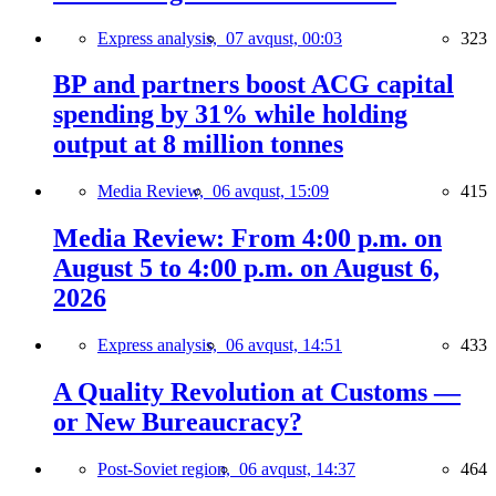
Express analysis,
07 avqust, 00:03
323
BP and partners boost ACG capital
spending by 31% while holding
output at 8 million tonnes
Media Review,
06 avqust, 15:09
415
Media Review: From 4:00 p.m. on
August 5 to 4:00 p.m. on August 6,
2026
Express analysis,
06 avqust, 14:51
433
A Quality Revolution at Customs —
or New Bureaucracy?
Post-Soviet region,
06 avqust, 14:37
464