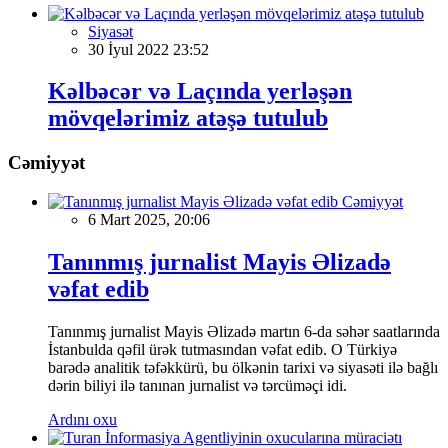
Siyasət
30 İyul 2022 23:52
Kəlbəcər və Laçında yerləşən
mövqelərimiz atəşə tutulub
Cəmiyyət
Cəmiyyət
6 Mart 2025, 20:06
Tanınmış jurnalist Mayis Əlizadə
vəfat edib
Tanınmış jurnalist Mayis Əlizadə martın 6-da səhər saatlarında
İstanbulda qəfil ürək tutmasından vəfat edib. O Türkiyə
barədə analitik təfəkkürü, bu ölkənin tarixi və siyasəti ilə bağlı
dərin biliyi ilə tanınan jurnalist və tərcüməçi idi.
Ardını oxu