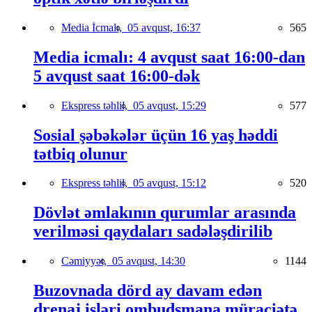
Media İcmalı,
05 avqust, 16:37
565
Media icmalı: 4 avqust saat 16:00-dan
5 avqust saat 16:00-dək
Ekspress təhlil,
05 avqust, 15:29
577
Sosial şəbəkələr üçün 16 yaş həddi
tətbiq olunur
Ekspress təhlil,
05 avqust, 15:12
520
Dövlət əmlakının qurumlar arasında
verilməsi qaydaları sadələşdirilib
Cəmiyyət,
05 avqust, 14:30
1144
Buzovnada dörd ay davam edən
drenaj işləri ombudsmana müraciətə