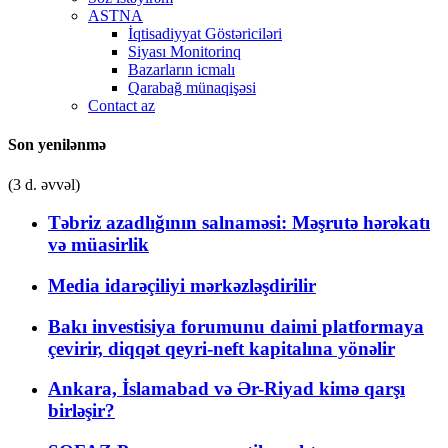
ASTNA
İqtisadiyyat Göstəriciləri
Siyası Monitorinq
Bazarların icmalı
Qarabağ münaqişəsi
Contact az
Son yenilənmə
(3 d. əvvəl)
Təbriz azadlığının salnaməsi: Məşrutə hərəkatı
və müasirlik
Media idarəçiliyi mərkəzləşdirilir
Bakı investisiya forumunu daimi platformaya
çevirir, diqqət qeyri-neft kapitalına yönəlir
Ankara, İslamabad və Ər-Riyad kimə qarşı
birləşir?