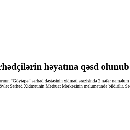
rhədçilərin həyatına qəsd olunub
rının “Göytəpə” sərhəd dəstəsinin xidməti ərazisində 2 nəfər naməlum
vlət Sərhəd Xidmətinin Mətbuat Mərkəzinin məlumatında bildirilir. Sər