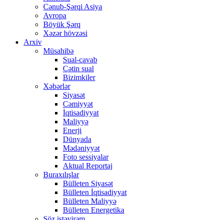
Cənub-Şərqi Asiya
Avropa
Böyük Şərq
Xəzər hövzəsi
Arxiv
Müsahibə
Sual-cavab
Çətin sual
Bizimkiler
Xəbərlər
Siyasət
Cəmiyyət
İqtisadiyyat
Maliyyə
Enerji
Dünyada
Mədəniyyət
Foto sessiyalar
Aktual Reportaj
Buraxılışlar
Bülleten Siyasət
Bülleten İqtisadiyyat
Bülleten Maliyyə
Bülleten Energetika
Söz istəyirəm