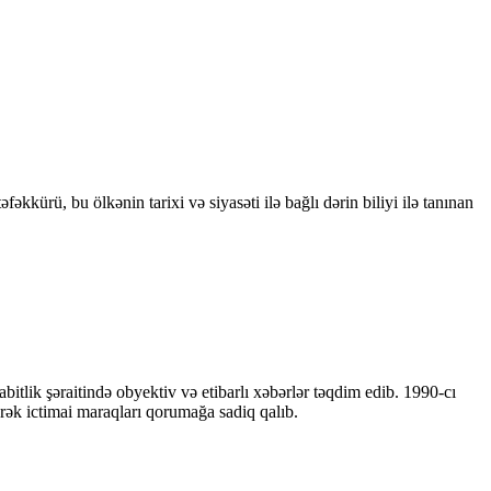
kkürü, bu ölkənin tarixi və siyasəti ilə bağlı dərin biliyi ilə tanınan
bitlik şəraitində obyektiv və etibarlı xəbərlər təqdim edib. 1990-cı
ərək ictimai maraqları qorumağa sadiq qalıb.