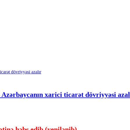
 Azərbaycanın xarici ticarət dövriyyəsi azal
inə həbs edib (yenilənib)