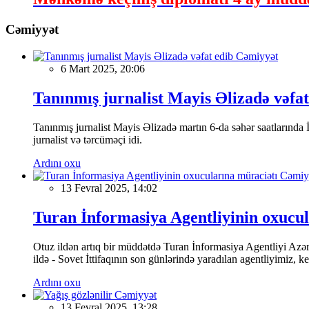
Cəmiyyət
Cəmiyyət
6 Mart 2025, 20:06
Tanınmış jurnalist Mayis Əlizadə vəfat
Tanınmış jurnalist Mayis Əlizadə martın 6-da səhər saatlarında İs
jurnalist və tərcüməçi idi.
Ardını oxu
Cəmiy
13 Fevral 2025, 14:02
Turan İnformasiya Agentliyinin oxucul
Otuz ildən artıq bir müddətdə Turan İnformasiya Agentliyi Azərba
ildə - Sovet İttifaqının son günlərində yaradılan agentliyimiz, 
Ardını oxu
Cəmiyyət
13 Fevral 2025, 13:28