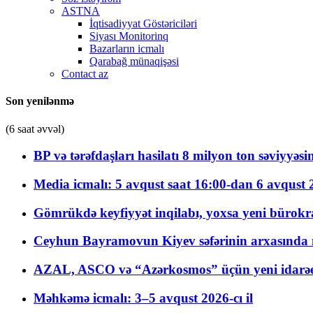
ASTNA
İqtisadiyyat Göstəriciləri
Siyası Monitorinq
Bazarların icmalı
Qarabağ münaqişəsi
Contact az
Son yenilənmə
(6 saat əvvəl)
BP və tərəfdaşları hasilatı 8 milyon ton səviyyəs
Media icmalı: 5 avqust saat 16:00-dan 6 avqust 2
Gömrükdə keyfiyyət inqilabı, yoxsa yeni bürokr
Ceyhun Bayramovun Kiyev səfərinin arxasında 
AZAL, ASCO və “Azərkosmos” üçün yeni idarəetm
Məhkəmə icmalı: 3–5 avqust 2026-cı il