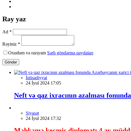
Rəy yaz
Ad *
Rəyiniz *
Oxudum və razıyam
Şərh göndərmə qaydaları
Göndər
İqtisadiyyat
24 İyul 2024 17:05
Neft və qaz ixracının azalması fonunda
Siyasət
24 İyul 2024 17:32
Məhkəmə keçmiş diplomatı 4 ay müddət