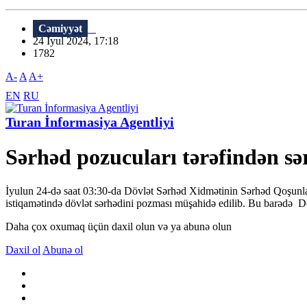
Cəmiyyət
24 İyul 2024, 17:18
1782
A-
A
A+
EN
RU
Turan İnformasiya Agentliyi
Sərhəd pozucuları tərəfindən sə
İyulun 24-də saat 03:30-da Dövlət Sərhəd Xidmətinin Sərhəd Qoşunla
istiqamətində dövlət sərhədini pozması müşahidə edilib. Bu barədə Dö
Daha çox oxumaq üçün daxil olun və ya abunə olun
Daxil ol
Abunə ol