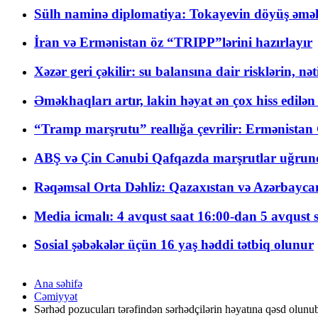
Sülh naminə diplomatiya: Tokayevin döyüş əməli
İran və Ermənistan öz “TRIPP”lərini hazırlayır
Xəzər geri çəkilir: su balansına dair risklərin, nə
Əməkhaqları artır, lakin həyat ən çox hiss edilən
“Tramp marşrutu” reallığa çevrilir: Ermənistan C
ABŞ və Çin Cənubi Qafqazda marşrutlar uğrund
Rəqəmsal Orta Dəhliz: Qazaxıstan və Azərbaycan Xə
Media icmalı: 4 avqust saat 16:00-dan 5 avqust 
Sosial şəbəkələr üçün 16 yaş həddi tətbiq olunur
Ana səhifə
Cəmiyyət
Sərhəd pozucuları tərəfindən sərhədçilərin həyatına qəsd olunu