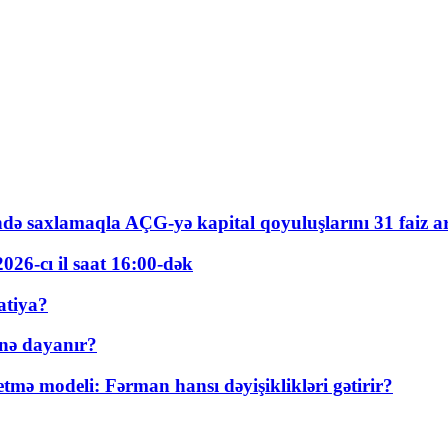
ində saxlamaqla AÇG-yə kapital qoyuluşlarını 31 faiz ar
026-cı il saat 16:00-dək
atiya?
nə dayanır?
ə modeli: Fərman hansı dəyişiklikləri gətirir?