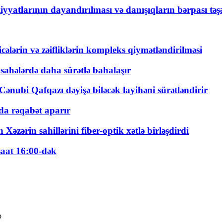
yyatlarının dayandırılması və danışıqların bərpası tə
ticələrin və zəifliklərin kompleks qiymətləndirilməsi
 sahələrdə daha sürətlə bahalaşır
ənubi Qafqazı dəyişə biləcək layihəni sürətləndirir
a rəqabət aparır
zərin sahillərini fiber-optik xətlə birləşdirdi
saat 16:00-dək
b