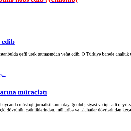
 edib
tanbulda qəfil ürək tutmasından vəfat edib. O Türkiyə barədə analitik təfə
yət
arına müraciətı
ycanda müstəqil jurnalistikanın dayağı olub, siyasi və iqtisadi qeyri-sa
keçid dövrünün çətinliklərindən, müharibə və islahatlar dövrlərindən keç