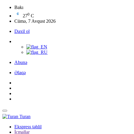
Bakı
0
27
C
Cümə, 7 Avqust 2026
Daxil ol
Abunə
Əlaqə
Turan
Ekspress təhlil
İcmallar