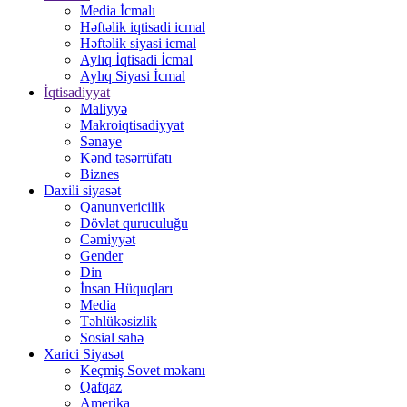
Media İcmalı
Həftəlik iqtisadi icmal
Həftəlik siyasi icmal
Aylıq İqtisadi İcmal
Aylıq Siyasi İcmal
İqtisadiyyat
Maliyyə
Makroiqtisadiyyat
Sənaye
Kənd təsərrüfatı
Biznes
Daxili siyasət
Qanunvericilik
Dövlət quruculuğu
Cəmiyyət
Gender
Din
İnsan Hüquqları
Media
Təhlükəsizlik
Sosial sahə
Xarici Siyasət
Keçmiş Sovet məkanı
Qafqaz
Amerika