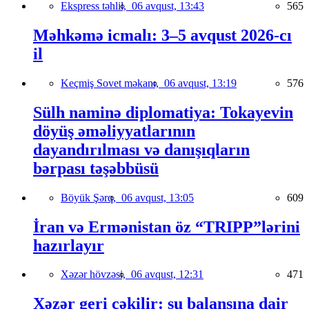
Ekspress təhlil,
06 avqust, 13:43
565
Məhkəmə icmalı: 3–5 avqust 2026-cı
il
Keçmiş Sovet məkanı,
06 avqust, 13:19
576
Sülh naminə diplomatiya: Tokayevin
döyüş əməliyyatlarının
dayandırılması və danışıqların
bərpası təşəbbüsü
Böyük Şərq,
06 avqust, 13:05
609
İran və Ermənistan öz “TRIPP”lərini
hazırlayır
Xəzər hövzəsi,
06 avqust, 12:31
471
Xəzər geri çəkilir: su balansına dair