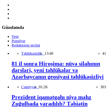
Gündəmdə
Yeni
Populyar
Redaktorun seçimi
Təhlükəsizlik,
13:40
41
81 il sonra Hiroşima: nüvə silahının
dərsləri, yeni təhlükələr və
Azərbaycanın geosiyasi təhlükəsizliyi
Cəmiyyət,
01:26
303
Prezident iqamətgahı niyə məhz
Zuğulbada yaradılıb? Təbiətin