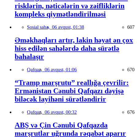
risklərin, nəticələrin və zəifliklərin
kompleks qiymətləndirilməsi
Sosial sahə,
06 avqust, 01:38
607
Əməkhaqları artır, lakin həyat ən çox
hiss edilən sahələrdə daha sürətlə
bahalaşır
Qafqaz,
06 avqust, 01:06
670
“Tramp marşrutu” reallığa çevrilir:
Ermənistan Cənubi Qafqazı dəyişə
biləcək layihəni sürətləndirir
Qafqaz,
06 avqust, 00:32
676
ABŞ və Çin Cənubi Qafqazda
marşrutlar uğrunda rəqabət aparır