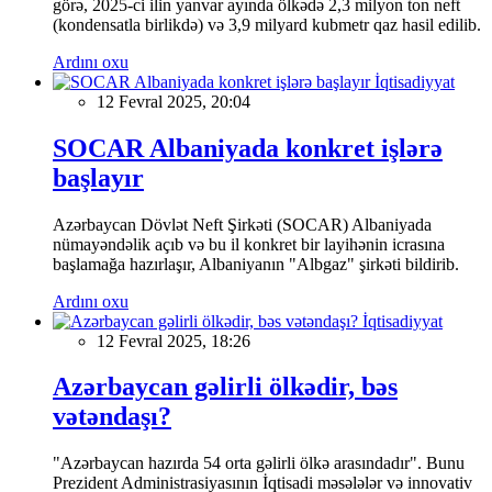
görə, 2025-ci ilin yanvar ayında ölkədə 2,3 milyon ton neft
(kondensatla birlikdə) və 3,9 milyard kubmetr qaz hasil edilib.
Ardını oxu
İqtisadiyyat
12 Fevral 2025, 20:04
SOCAR Albaniyada konkret işlərə
başlayır
Azərbaycan Dövlət Neft Şirkəti (SOCAR) Albaniyada
nümayəndəlik açıb və bu il konkret bir layihənin icrasına
başlamağa hazırlaşır, Albaniyanın "Albgaz" şirkəti bildirib.
Ardını oxu
İqtisadiyyat
12 Fevral 2025, 18:26
Azərbaycan gəlirli ölkədir, bəs
vətəndaşı?
"Azərbaycan hazırda 54 orta gəlirli ölkə arasındadır". Bunu
Prezident Administrasiyasının İqtisadi məsələlər və innovativ