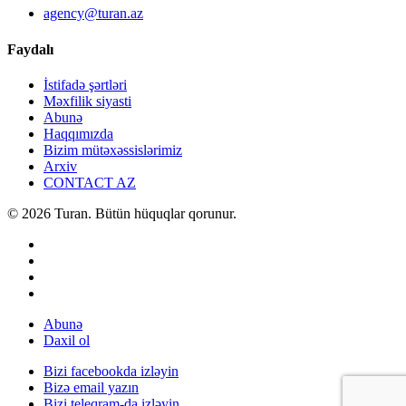
agency@turan.az
Faydalı
İstifadə şərtləri
Məxfilik siyasti
Abunə
Haqqımızda
Bizim mütəxəssislərimiz
Arxiv
CONTACT AZ
© 2026 Turan. Bütün hüquqlar qorunur.
Abunə
Daxil ol
Bizi facebookda izləyin
Bizə email yazın
Bizi teleqram-da izləyin