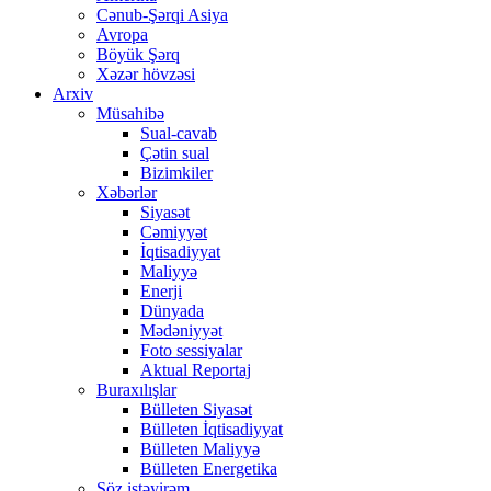
Cənub-Şərqi Asiya
Avropa
Böyük Şərq
Xəzər hövzəsi
Arxiv
Müsahibə
Sual-cavab
Çətin sual
Bizimkiler
Xəbərlər
Siyasət
Cəmiyyət
İqtisadiyyat
Maliyyə
Enerji
Dünyada
Mədəniyyət
Foto sessiyalar
Aktual Reportaj
Buraxılışlar
Bülleten Siyasət
Bülleten İqtisadiyyat
Bülleten Maliyyə
Bülleten Energetika
Söz istəyirəm