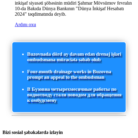
inkişaf siyasəti şöbəsinin müdiri Şahmar Mövsümov fevralın
10-da Bakıda Dünya Bankının "Dünya İnkişaf Hesabatı
2024" təqdimatında deyib.
Ardını oxu
Buzovnada dörd ay davam edən drenaj işləri
ombudsmana müraciətə səbəb olub
Four-month drainage works in Buzovna
prompt an appeal to the ombudsman
В Бузовна четырехмесячные работы по
водоотводу стали поводом для обращения
к омбудсмену
Bizi sosial şəbəkələrdə izləyin