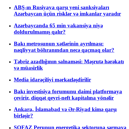
ABŞ-ın Rusiyaya qarşı yeni sanksiyaları
Azərbaycan üçün risklər və imkanlar yaradır
Azərbaycanda 65 min vakansiya niyə
doldurulmamış qalır?
Bakı metrosunun xətlərinin ayrılması:
nəqliyyat böhranından necə qaçmaq olar?
Təbriz azadlığının salnaməsi: Məşrutə hərəkatı
və müasirlik
Media idarəçiliyi mərkəzləşdirilir
Bakı investisiya forumunu daimi platformaya
çevirir, diqqət qeyri-neft kapitalına yönəlir
Ankara, İslamabad və Ər-Riyad kimə qarşı
birləşir?
SOFAZ Perunun energetika sektoruna sərmayə