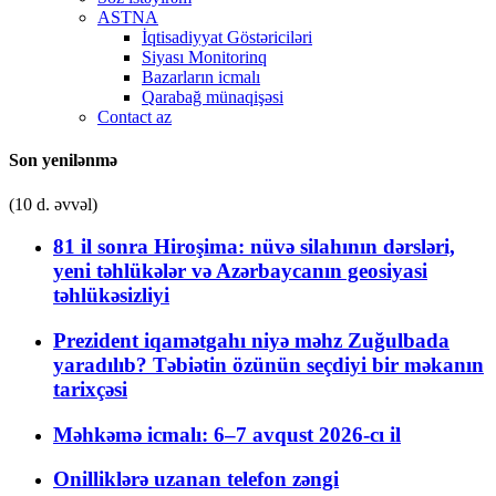
ASTNA
İqtisadiyyat Göstəriciləri
Siyası Monitorinq
Bazarların icmalı
Qarabağ münaqişəsi
Contact az
Son yenilənmə
(10 d. əvvəl)
81 il sonra Hiroşima: nüvə silahının dərsləri,
yeni təhlükələr və Azərbaycanın geosiyasi
təhlükəsizliyi
Prezident iqamətgahı niyə məhz Zuğulbada
yaradılıb? Təbiətin özünün seçdiyi bir məkanın
tarixçəsi
Məhkəmə icmalı: 6–7 avqust 2026-cı il
Onilliklərə uzanan telefon zəngi