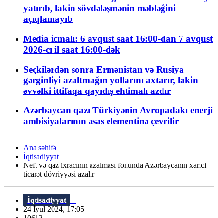
yatırıb, lakin sövdələşmənin məbləğini
açıqlamayıb
Media icmalı: 6 avqust saat 16:00-dan 7 avqust
2026-cı il saat 16:00-dək
Seçkilərdən sonra Ermənistan və Rusiya
gərginliyi azaltmağın yollarını axtarır, lakin
əvvəlki ittifaqa qayıdış ehtimalı azdır
Azərbaycan qazı Türkiyənin Avropadakı enerji
ambisiyalarının əsas elementinə çevrilir
Ana səhifə
İqtisadiyyat
Neft və qaz ixracının azalması fonunda Azərbaycanın xarici
ticarət dövriyyəsi azalır
İqtisadiyyat
24 İyul 2024, 17:05
10613