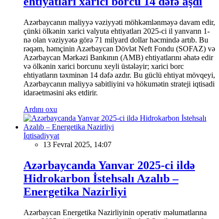
ehtiyatları xarici borcu 14 dəfə aşdı
Azərbaycanın maliyyə vəziyyəti möhkəmlənməyə davam edir,
çünki ölkənin xarici valyuta ehtiyatları 2025-ci il yanvarın 1-
nə olan vəziyyətə görə 71 milyard dollar həcmində artıb. Bu
rəqəm, həmçinin Azərbaycan Dövlət Neft Fondu (SOFAZ) və
Azərbaycan Mərkəzi Bankının (AMB) ehtiyatlarını əhatə edir
və ölkənin xarici borcunu xeyli üstələyir; xarici borc
ehtiyatların təxminən 14 dəfə azdır. Bu güclü ehtiyat mövqeyi,
Azərbaycanın maliyyə sabitliyini və hökumətin strateji iqtisadi
idarəetməsini əks etdirir.
Ardını oxu
İqtisadiyyat
13 Fevral 2025, 14:07
Azərbaycanda Yanvar 2025-ci ildə
Hidrokarbon İstehsalı Azalıb –
Energetika Nazirliyi
Azərbaycan Energetika Nazirliyinin operativ məlumatlarına