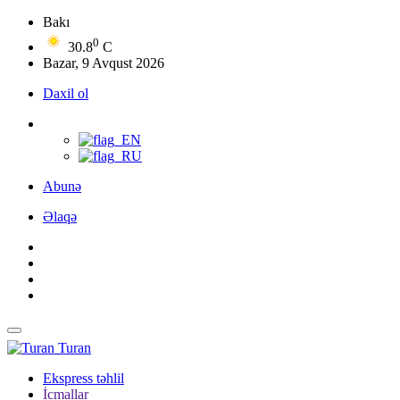
Bakı
0
30.8
C
Bazar, 9 Avqust 2026
Daxil ol
Abunə
Əlaqə
Turan
Ekspress təhlil
İcmallar