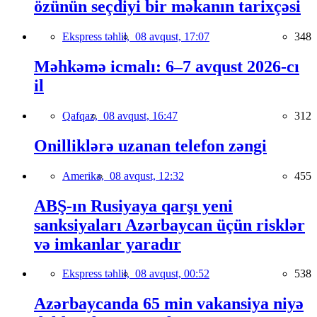
özünün seçdiyi bir məkanın tarixçəsi
Ekspress təhlil,
08 avqust, 17:07
348
Məhkəmə icmalı: 6–7 avqust 2026-cı
il
Qafqaz,
08 avqust, 16:47
312
Onilliklərə uzanan telefon zəngi
Amerika,
08 avqust, 12:32
455
ABŞ-ın Rusiyaya qarşı yeni
sanksiyaları Azərbaycan üçün risklər
və imkanlar yaradır
Ekspress təhlil,
08 avqust, 00:52
538
Azərbaycanda 65 min vakansiya niyə