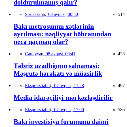
doldurulmamış qalır?
Sosial sahə,
08 avqust, 00:50
514
Bakı metrosunun xətlərinin
ayrılması: nəqliyyat böhranından
necə qaçmaq olar?
Cəmiyyət,
08 avqust, 00:41
428
Təbriz azadlığının salnaməsi:
Məşrutə hərəkatı və müasirlik
Ekspress təhlil,
07 avqust, 17:28
497
Media idarəçiliyi mərkəzləşdirilir
Ekspress təhlil,
07 avqust, 17:00
586
Bakı investisiya forumunu daimi