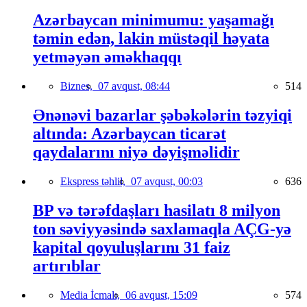
Azərbaycan minimumu: yaşamağı
təmin edən, lakin müstəqil həyata
yetməyən əməkhaqqı
Biznes,
07 avqust, 08:44
514
Ənənəvi bazarlar şəbəkələrin təzyiqi
altında: Azərbaycan ticarət
qaydalarını niyə dəyişməlidir
Ekspress təhlil,
07 avqust, 00:03
636
BP və tərəfdaşları hasilatı 8 milyon
ton səviyyəsində saxlamaqla AÇG-yə
kapital qoyuluşlarını 31 faiz
artırıblar
Media İcmalı,
06 avqust, 15:09
574