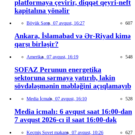
platformaya çevirir, diqqət qeyri-neft
kapitalına yönəlir
Böyük Şərq,
07 avqust, 16:27
607
Ankara, İslamabad və Ər-Riyad kimə
qarşı birləşir?
Amerika,
07 avqust, 16:19
548
SOFAZ Perunun energetika
sektoruna sərmayə yatırıb, lakin
sövdələşmənin məbləğini açıqlamayıb
Media İcmalı,
07 avqust, 16:10
528
Media icmalı: 6 avqust saat 16:00-dan
7 avqust 2026-cı il saat 16:00-dək
Keçmiş Sovet məkanı,
07 avqust, 10:26
627