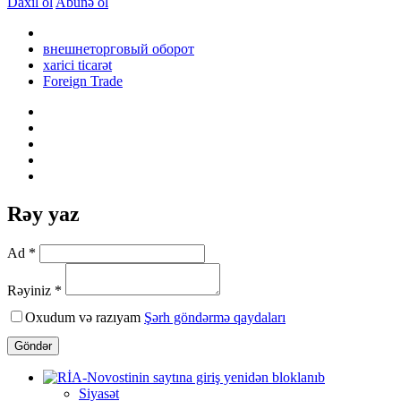
Daxil ol
Abunə ol
внешнеторговый оборот
xarici ticarət
Foreign Trade
Rəy yaz
Ad *
Rəyiniz *
Oxudum və razıyam
Şərh göndərmə qaydaları
Göndər
Siyasət