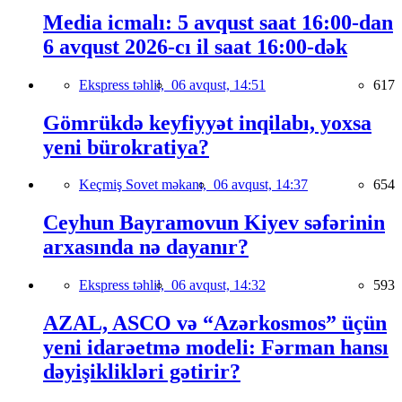
Media icmalı: 5 avqust saat 16:00-dan
6 avqust 2026-cı il saat 16:00-dək
Ekspress təhlil,
06 avqust, 14:51
617
Gömrükdə keyfiyyət inqilabı, yoxsa
yeni bürokratiya?
Keçmiş Sovet məkanı,
06 avqust, 14:37
654
Ceyhun Bayramovun Kiyev səfərinin
arxasında nə dayanır?
Ekspress təhlil,
06 avqust, 14:32
593
AZAL, ASCO və “Azərkosmos” üçün
yeni idarəetmə modeli: Fərman hansı
dəyişiklikləri gətirir?