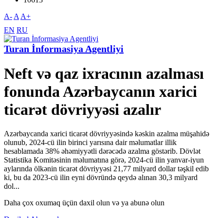
A-
A
A+
EN
RU
Turan İnformasiya Agentliyi
Neft və qaz ixracının azalması
fonunda Azərbaycanın xarici
ticarət dövriyyəsi azalır
Azərbaycanda xarici ticarət dövriyyəsində kəskin azalma müşahidə
olunub, 2024-cü ilin birinci yarısına dair məlumatlar illik
hesablamada 38% əhəmiyyətli dərəcədə azalma göstərib. Dövlət
Statistika Komitəsinin məlumatına görə, 2024-cü ilin yanvar-iyun
aylarında ölkənin ticarət dövriyyəsi 21,77 milyard dollar təşkil edib
ki, bu da 2023-cü ilin eyni dövründə qeydə alınan 30,3 milyard
dol...
Daha çox oxumaq üçün daxil olun və ya abunə olun