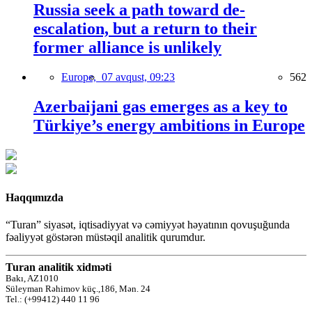
Russia seek a path toward de-
escalation, but a return to their
former alliance is unlikely
Europe,
07 avqust, 09:23
562
Azerbaijani gas emerges as a key to
Türkiye’s energy ambitions in Europe
Haqqımızda
“Turan” siyasət, iqtisadiyyat və cəmiyyət həyatının qovuşuğunda
fəaliyyət göstərən müstəqil analitik qurumdur.
Turan analitik xidməti
Bakı, AZ1010
Süleyman Rəhimov küç.,186, Mən. 24
Tel.: (+99412) 440 11 96