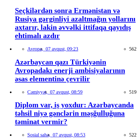
Seçkilərdən sonra Ermənistan və
Rusiya gərginliyi azaltmağın yollarını
axtarır, lakin əvvəlki ittifaqa qayıdış
ehtimalı azdır
Avropa,
07 avqust, 09:23
562
Azərbaycan qazı Türkiyənin
Avropadakı enerji ambisiyalarının
əsas elementinə çevrilir
Cəmiyyət,
07 avqust, 08:59
519
Diplom var, iş yoxdur: Azərbaycanda
təhsil niyə gənclərin məşğulluğuna
təminat vermir?
Sosial sahə,
07 avqust, 08:53
522