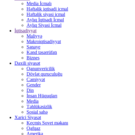
Media İcmalı
Həftəlik iqtisadi icmal
Həftəlik siyasi icmal
Aylıq İqtisadi İcmal
Aylıq Siyasi İcmal
İqtisadiyyat
Maliyyə
Makroiqtisadiyyat
Sənaye
Kənd təsərrüfatı
Biznes
Daxili siyasət
Qanunvericilik
Dövlət quruculuğu
Cəmiyyət
Gender
Din
İnsan Hüquqları
Media
Təhlükəsizlik
Sosial sahə
Xarici Siyasət
Keçmiş Sovet məkanı
Qafqaz
Amerika