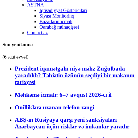
ASTNA
İqtisadiyyat Göstəriciləri
Siyası Monitorinq
Bazarların icmalı
Qarabağ münaqişəsi
Contact az
Son yenilənmə
(6 saat əvvəl)
Prezident iqamətgahı niyə məhz Zuğulbada
yaradılıb? Təbiətin özünün seçdiyi bir məkanın
tarixçəsi
Məhkəmə icmalı: 6–7 avqust 2026-cı il
Onilliklərə uzanan telefon zəngi
ABŞ-ın Rusiyaya qarşı yeni sanksiyaları
Azərbaycan üçün risklər və imkanlar yaradır