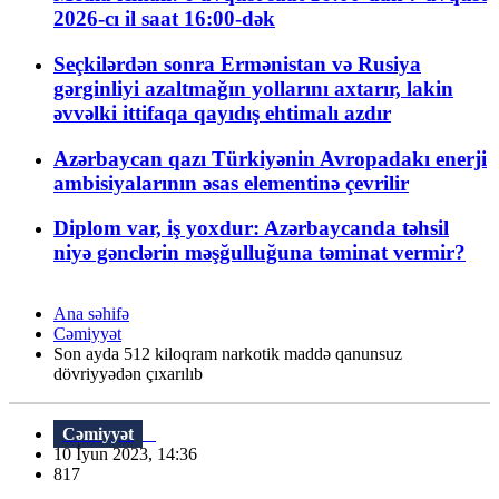
2026-cı il saat 16:00-dək
Seçkilərdən sonra Ermənistan və Rusiya
gərginliyi azaltmağın yollarını axtarır, lakin
əvvəlki ittifaqa qayıdış ehtimalı azdır
Azərbaycan qazı Türkiyənin Avropadakı enerji
ambisiyalarının əsas elementinə çevrilir
Diplom var, iş yoxdur: Azərbaycanda təhsil
niyə gənclərin məşğulluğuna təminat vermir?
Ana səhifə
Cəmiyyət
Son ayda 512 kiloqram narkotik maddə qanunsuz
dövriyyədən çıxarılıb
Cəmiyyət
10 İyun 2023, 14:36
817