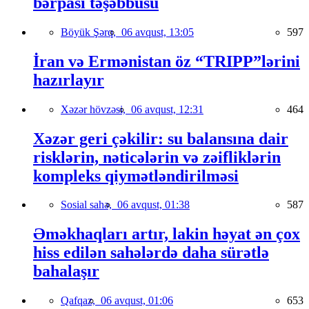
bərpası təşəbbüsü
Böyük Şərq,
06 avqust, 13:05
597
İran və Ermənistan öz “TRIPP”lərini
hazırlayır
Xəzər hövzəsi,
06 avqust, 12:31
464
Xəzər geri çəkilir: su balansına dair
risklərin, nəticələrin və zəifliklərin
kompleks qiymətləndirilməsi
Sosial sahə,
06 avqust, 01:38
587
Əməkhaqları artır, lakin həyat ən çox
hiss edilən sahələrdə daha sürətlə
bahalaşır
Qafqaz,
06 avqust, 01:06
653