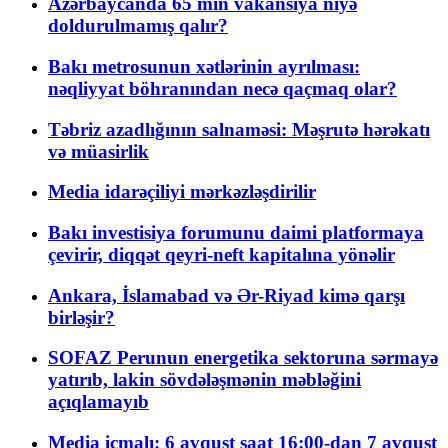
Azərbaycanda 65 min vakansiya niyə
doldurulmamış qalır?
Bakı metrosunun xətlərinin ayrılması:
nəqliyyat böhranından necə qaçmaq olar?
Təbriz azadlığının salnaməsi: Məşrutə hərəkatı
və müasirlik
Media idarəçiliyi mərkəzləşdirilir
Bakı investisiya forumunu daimi platformaya
çevirir, diqqət qeyri-neft kapitalına yönəlir
Ankara, İslamabad və Ər-Riyad kimə qarşı
birləşir?
SOFAZ Perunun energetika sektoruna sərmayə
yatırıb, lakin sövdələşmənin məbləğini
açıqlamayıb
Media icmalı: 6 avqust saat 16:00-dan 7 avqust