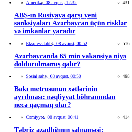
Amerika,
08 avqust, 12:32
431
ABŞ-ın Rusiyaya qarşı yeni
sanksiyaları Azərbaycan üçün risklər
və imkanlar yaradır
Ekspress təhlil,
08 avqust, 00:52
516
Azərbaycanda 65 min vakansiya niyə
doldurulmamış qalır?
Sosial sahə,
08 avqust, 00:50
498
Bakı metrosunun xətlərinin
ayrılması: nəqliyyat böhranından
necə qaçmaq olar?
Cəmiyyət,
08 avqust, 00:41
414
Təbriz azadlığının salnaməsi: