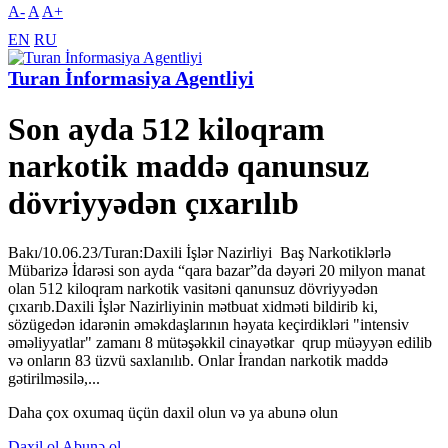
A-
A
A+
EN
RU
Turan İnformasiya Agentliyi
Son ayda 512 kiloqram
narkotik maddə qanunsuz
dövriyyədən çıxarılıb
Bakı/10.06.23/Turan:Daxili İşlər Nazirliyi Baş Narkotiklərlə
Mübarizə İdarəsi son ayda “qara bazar”da dəyəri 20 milyon manat
olan 512 kiloqram narkotik vasitəni qanunsuz dövriyyədən
çıxarıb.Daxili İşlər Nazirliyinin mətbuat xidməti bildirib ki,
sözügedən idarənin əməkdaşlarının həyata keçirdikləri "intensiv
əməliyyatlar" zamanı 8 mütəşəkkil cinayətkar qrup müəyyən edilib
və onların 83 üzvü saxlanılıb. Onlar İrandan narkotik maddə
gətirilməsilə,...
Daha çox oxumaq üçün daxil olun və ya abunə olun
Daxil ol
Abunə ol