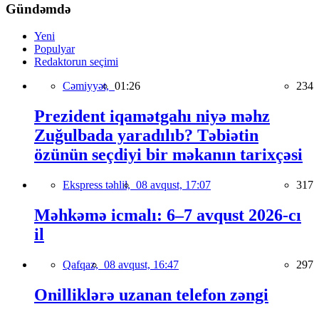
Gündəmdə
Yeni
Populyar
Redaktorun seçimi
Cəmiyyət,
01:26
234
Prezident iqamətgahı niyə məhz
Zuğulbada yaradılıb? Təbiətin
özünün seçdiyi bir məkanın tarixçəsi
Ekspress təhlil,
08 avqust, 17:07
317
Məhkəmə icmalı: 6–7 avqust 2026-cı
il
Qafqaz,
08 avqust, 16:47
297
Onilliklərə uzanan telefon zəngi