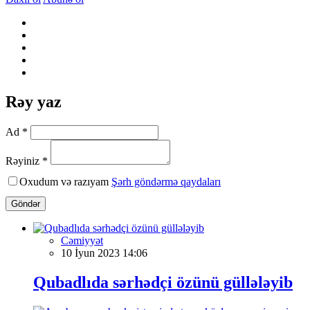
Rəy yaz
Ad *
Rəyiniz *
Oxudum və razıyam
Şərh göndərmə qaydaları
Göndər
Cəmiyyət
10 İyun 2023 14:06
Qubadlıda sərhədçi özünü güllələyib