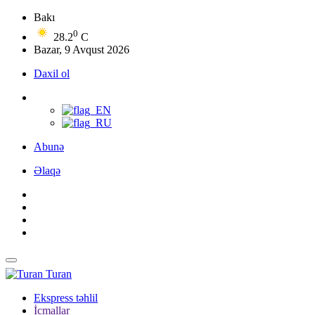
Bakı
0
28.2
C
Bazar, 9 Avqust 2026
Daxil ol
Abunə
Əlaqə
Turan
Ekspress təhlil
İcmallar