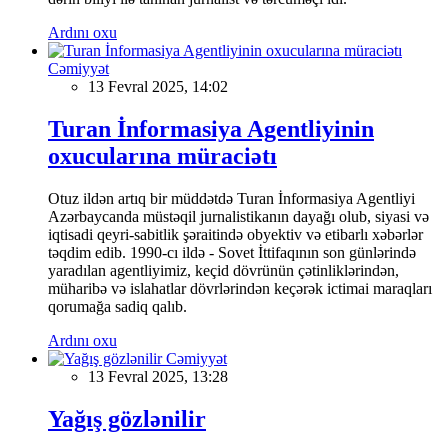
Ardını oxu
Cəmiyyət
13 Fevral 2025, 14:02
Turan İnformasiya Agentliyinin
oxucularına müraciətı
Otuz ildən artıq bir müddətdə Turan İnformasiya Agentliyi
Azərbaycanda müstəqil jurnalistikanın dayağı olub, siyasi və
iqtisadi qeyri-sabitlik şəraitində obyektiv və etibarlı xəbərlər
təqdim edib. 1990-cı ildə - Sovet İttifaqının son günlərində
yaradılan agentliyimiz, keçid dövrünün çətinliklərindən,
müharibə və islahatlar dövrlərindən keçərək ictimai maraqları
qorumağa sadiq qalıb.
Ardını oxu
Cəmiyyət
13 Fevral 2025, 13:28
Yağış gözlənilir