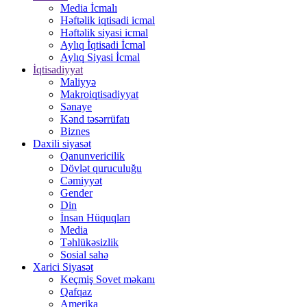
Media İcmalı
Həftəlik iqtisadi icmal
Həftəlik siyasi icmal
Aylıq İqtisadi İcmal
Aylıq Siyasi İcmal
İqtisadiyyat
Maliyyə
Makroiqtisadiyyat
Sənaye
Kənd təsərrüfatı
Biznes
Daxili siyasət
Qanunvericilik
Dövlət quruculuğu
Cəmiyyət
Gender
Din
İnsan Hüquqları
Media
Təhlükəsizlik
Sosial sahə
Xarici Siyasət
Keçmiş Sovet məkanı
Qafqaz
Amerika