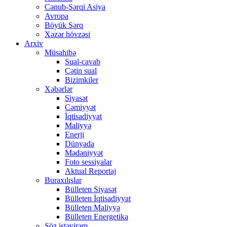
Cənub-Şərqi Asiya
Avropa
Böyük Şərq
Xəzər hövzəsi
Arxiv
Müsahibə
Sual-cavab
Çətin sual
Bizimkiler
Xəbərlər
Siyasət
Cəmiyyət
İqtisadiyyat
Maliyyə
Enerji
Dünyada
Mədəniyyət
Foto sessiyalar
Aktual Reportaj
Buraxılışlar
Bülleten Siyasət
Bülleten İqtisadiyyat
Bülleten Maliyyə
Bülleten Energetika
Söz istəyirəm