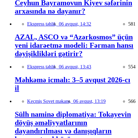
Ceyhun Bayramovun Kiyev səfərinin
arxasında nə dayanır?
Ekspress təhlil,
06 avqust, 14:32
581
AZAL, ASCO və “Azərkosmos” üçün
yeni idarəetmə modeli: Fərman hansı
dəyişiklikləri gətirir?
Ekspress təhlil,
06 avqust, 13:43
554
Məhkəmə icmalı: 3–5 avqust 2026-cı
il
Keçmiş Sovet məkanı,
06 avqust, 13:19
566
Sülh naminə diplomatiya: Tokayevin
döyüş əməliyyatlarının
dayandırılması və danışıqların