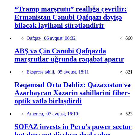
“Tramp marşrutu” reallığa çevrilir:
Ermənistan Cənubi Qafqazı dəyişə
biləcək layihəni sürətləndirir
Qafqaz,
06 avqust, 00:32
660
ABŞ və Çin Cənubi Qafqazda
marşrutlar uğrunda rəqabət aparır
Ekspress təhlil,
05 avqust, 18:11
821
Rəqəmsal Orta Dəhliz: Qazaxıstan və
Azərbaycan Xəzərin sahillərini fiber-
optik xətlə birləşdirdi
America,
07 avqust, 16:19
523
SOFAZ invests in Peru’s power sector
but does not disclose deal value