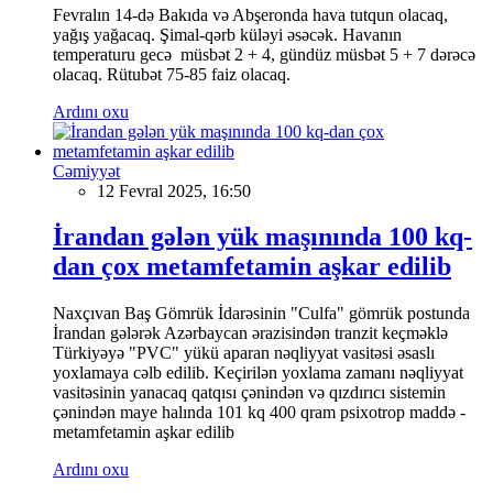
Fevralın 14-də Bakıda və Abşeronda hava tutqun olacaq,
yağış yağacaq. Şimal-qərb küləyi əsəcək. Havanın
temperaturu gecə müsbət 2 + 4, gündüz müsbət 5 + 7 dərəcə
olacaq. Rütubət 75-85 faiz olacaq.
Ardını oxu
Cəmiyyət
12 Fevral 2025, 16:50
İrandan gələn yük maşınında 100 kq-
dan çox metamfetamin aşkar edilib
Naxçıvan Baş Gömrük İdarəsinin "Culfa" gömrük postunda
İrandan gələrək Azərbaycan ərazisindən tranzit keçməklə
Türkiyəyə "PVC" yükü aparan nəqliyyat vasitəsi əsaslı
yoxlamaya cəlb edilib. Keçirilən yoxlama zamanı nəqliyyat
vasitəsinin yanacaq qatqısı çənindən və qızdırıcı sistemin
çənindən maye halında 101 kq 400 qram psixotrop maddə -
metamfetamin aşkar edilib
Ardını oxu