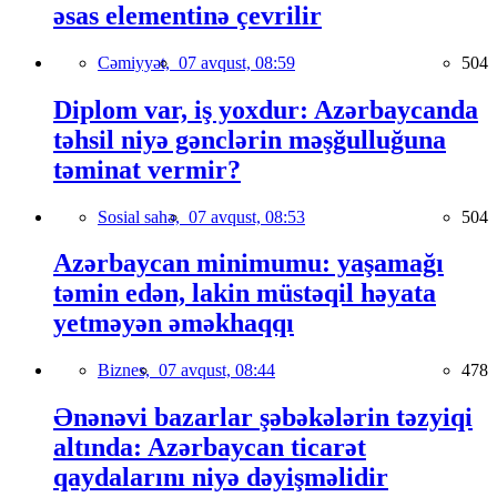
əsas elementinə çevrilir
Cəmiyyət,
07 avqust, 08:59
504
Diplom var, iş yoxdur: Azərbaycanda
təhsil niyə gənclərin məşğulluğuna
təminat vermir?
Sosial sahə,
07 avqust, 08:53
504
Azərbaycan minimumu: yaşamağı
təmin edən, lakin müstəqil həyata
yetməyən əməkhaqqı
Biznes,
07 avqust, 08:44
478
Ənənəvi bazarlar şəbəkələrin təzyiqi
altında: Azərbaycan ticarət
qaydalarını niyə dəyişməlidir