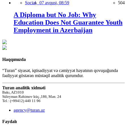
Social,
07 avqust, 08:59
504
A Diploma but No Job: Why
Education Does Not Guarantee Youth
Employment in Azerbaijan
Haqqımızda
“Turan” siyasət, iqtisadiyyat və cəmiyyət həyatının qovuşuğunda
fəaliyyət göstərən müstəqil analitik qurumdur.
Turan analitik xidməti
Bakı, AZ1010
Süleyman Rəhimov küç.,186, Mən. 24
Tel.: (+99412) 440 11 96
agency@turan.az
Faydalı