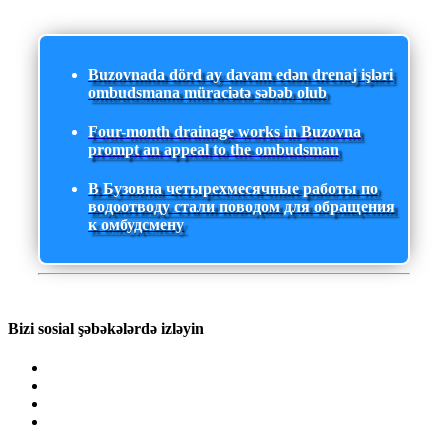
Buzovnada dörd ay davam edən drenaj işləri
ombudsmana müraciətə səbəb olub
Four-month drainage works in Buzovna
prompt an appeal to the ombudsman
В Бузовна четырехмесячные работы по
водоотводу стали поводом для обращения
к омбудсмену
Bizi sosial şəbəkələrdə izləyin