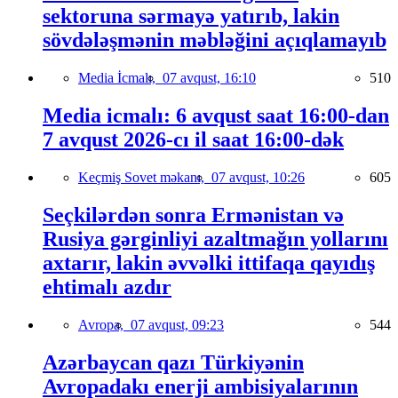
sektoruna sərmayə yatırıb, lakin
sövdələşmənin məbləğini açıqlamayıb
Media İcmalı,
07 avqust, 16:10
510
Media icmalı: 6 avqust saat 16:00-dan
7 avqust 2026-cı il saat 16:00-dək
Keçmiş Sovet məkanı,
07 avqust, 10:26
605
Seçkilərdən sonra Ermənistan və
Rusiya gərginliyi azaltmağın yollarını
axtarır, lakin əvvəlki ittifaqa qayıdış
ehtimalı azdır
Avropa,
07 avqust, 09:23
544
Azərbaycan qazı Türkiyənin
Avropadakı enerji ambisiyalarının