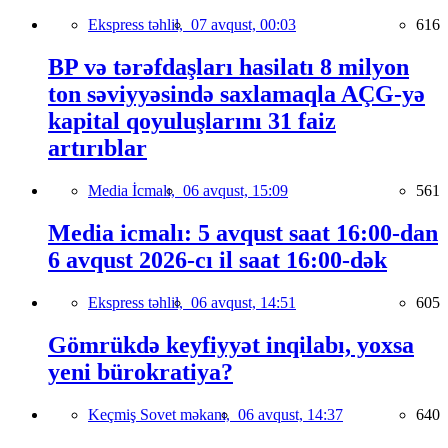
Ekspress təhlil,
07 avqust, 00:03
616
BP və tərəfdaşları hasilatı 8 milyon
ton səviyyəsində saxlamaqla AÇG-yə
kapital qoyuluşlarını 31 faiz
artırıblar
Media İcmalı,
06 avqust, 15:09
561
Media icmalı: 5 avqust saat 16:00-dan
6 avqust 2026-cı il saat 16:00-dək
Ekspress təhlil,
06 avqust, 14:51
605
Gömrükdə keyfiyyət inqilabı, yoxsa
yeni bürokratiya?
Keçmiş Sovet məkanı,
06 avqust, 14:37
640