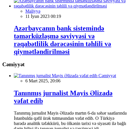
Maliyyə
11 İyun 2023 00:19
Azərbaycanın bank sistemində
təmərküzləşmə səviyyəsi və
rəqabətlilik dərəcəsinin təhlili və
qiymətləndirilməsi
Cəmiyyət
Cəmiyyət
6 Mart 2025, 20:06
Tanınmış jurnalist Mayis Əlizadə
vəfat edib
Tanınmış jurnalist Mayis Əlizadə martın 6-da səhər saatlarında
İstanbulda qəfil ürək tutmasından vəfat edib. O Türkiyə
barədə analitik təfəkkürü, bu ölkənin tarixi və siyasəti ilə bağlı
dərin biliyi ilə tanınan jurnalist və tərcüməçi idi.