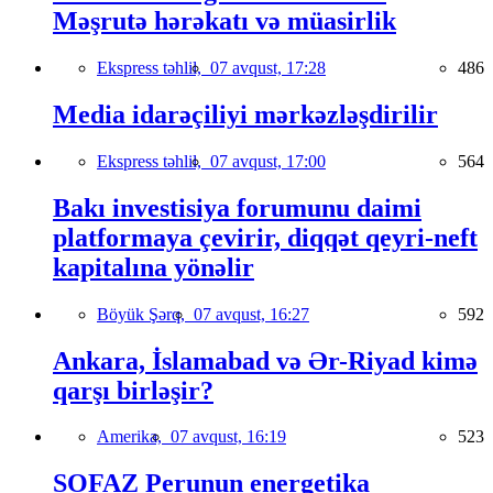
Məşrutə hərəkatı və müasirlik
Ekspress təhlil,
07 avqust, 17:28
486
Media idarəçiliyi mərkəzləşdirilir
Ekspress təhlil,
07 avqust, 17:00
564
Bakı investisiya forumunu daimi
platformaya çevirir, diqqət qeyri-neft
kapitalına yönəlir
Böyük Şərq,
07 avqust, 16:27
592
Ankara, İslamabad və Ər-Riyad kimə
qarşı birləşir?
Amerika,
07 avqust, 16:19
523
SOFAZ Perunun energetika