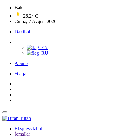
Bakı
0
26.2
C
Cümə, 7 Avqust 2026
Daxil ol
Abunə
Əlaqə
Turan
Ekspress təhlil
İcmallar