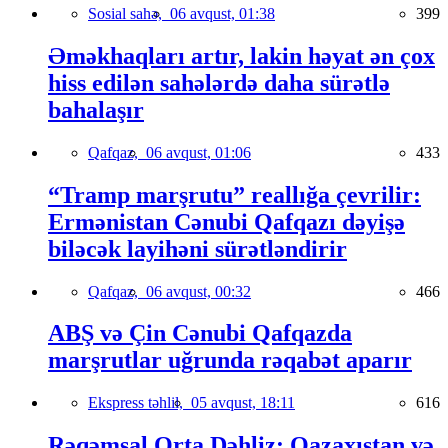
Sosial sahə,
06 avqust, 01:38
399
Əməkhaqları artır, lakin həyat ən çox
hiss edilən sahələrdə daha sürətlə
bahalaşır
Qafqaz,
06 avqust, 01:06
433
“Tramp marşrutu” reallığa çevrilir:
Ermənistan Cənubi Qafqazı dəyişə
biləcək layihəni sürətləndirir
Qafqaz,
06 avqust, 00:32
466
ABŞ və Çin Cənubi Qafqazda
marşrutlar uğrunda rəqabət aparır
Ekspress təhlil,
05 avqust, 18:11
616
Rəqəmsal Orta Dəhliz: Qazaxıstan və