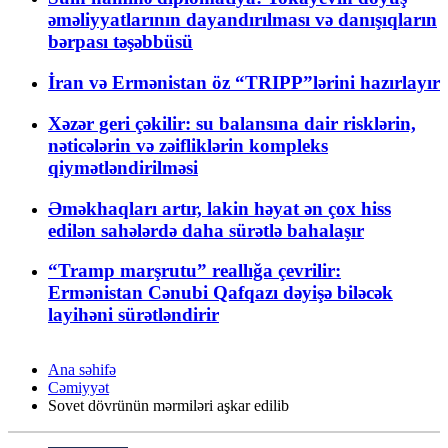
əməliyyatlarının dayandırılması və danışıqların
bərpası təşəbbüsü
İran və Ermənistan öz “TRIPP”lərini hazırlayır
Xəzər geri çəkilir: su balansına dair risklərin,
nəticələrin və zəifliklərin kompleks
qiymətləndirilməsi
Əməkhaqları artır, lakin həyat ən çox hiss
edilən sahələrdə daha sürətlə bahalaşır
“Tramp marşrutu” reallığa çevrilir:
Ermənistan Cənubi Qafqazı dəyişə biləcək
layihəni sürətləndirir
Ana səhifə
Cəmiyyət
Sovet dövrünün mərmiləri aşkar edilib