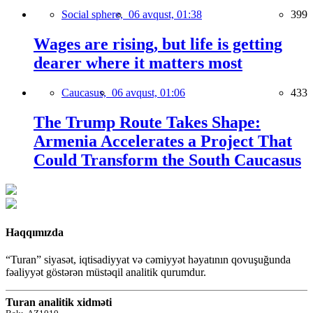
Social sphere,
06 avqust, 01:38
399
Wages are rising, but life is getting
dearer where it matters most
Caucasus,
06 avqust, 01:06
433
The Trump Route Takes Shape:
Armenia Accelerates a Project That
Could Transform the South Caucasus
Haqqımızda
“Turan” siyasət, iqtisadiyyat və cəmiyyət həyatının qovuşuğunda
fəaliyyət göstərən müstəqil analitik qurumdur.
Turan analitik xidməti