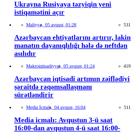
Ukrayna Rusiyaya təzyiqin yeni
istiqamətini açır
Maliyyə,
05 avqust, 01:28
531
Azərbaycan ehtiyatlarını artırır, lakin
manatın dayanıqlılığı hələ də neftdən
asılıdır
Makroiqtisadiyyat,
05 avqust, 01:24
419
Azərbaycan iqtisadi artımın zəiflədiyi
şəraitdə rəqəmsallaşmanı
sürətləndirir
Media İcmalı,
04 avqust, 16:04
511
Media icmalı: Avqustun 3-ü saat
16:00-dan avqustun 4-ü saat 16:00-