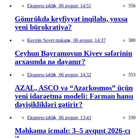
Ekspress təhlil,
06 avqust, 14:51
356
Gömrükdə keyfiyyət inqilabı, yoxsa
yeni bürokratiya?
Keçmiş Sovet məkanı,
06 avqust, 14:37
380
Ceyhun Bayramovun Kiyev səfərinin
arxasında nə dayanır?
Ekspress təhlil,
06 avqust, 14:32
353
AZAL, ASCO və “Azərkosmos” üçün
yeni idarəetmə modeli: Fərman hansı
dəyişiklikləri gətirir?
Ekspress təhlil,
06 avqust, 13:43
339
Məhkəmə icmalı: 3–5 avqust 2026-cı