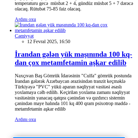
temperaturu gecə müsbət 2 + 4, gündüz müsbət 5 + 7 dərəcə
olacaq. Rütubət 75-85 faiz olacaq.
Ardını oxu
Cəmiyyət
12 Fevral 2025, 16:50
İrandan gələn yük maşınında 100 kq-
dan çox metamfetamin aşkar edilib
Naxçıvan Baş Gömrük İdarəsinin "Culfa" gömrük postunda
İrandan gələrək Azərbaycan ərazisindən tranzit keçməklə
Türkiyəyə "PVC" yükü aparan nəqliyyat vasitəsi əsaslı
yoxlamaya cəlb edilib. Keçirilən yoxlama zamanı nəqliyyat
vasitəsinin yanacaq qatqısı çənindən və qızdırıcı sistemin
çənindən maye halında 101 kq 400 qram psixotrop maddə -
metamfetamin aşkar edilib
Ardını oxu