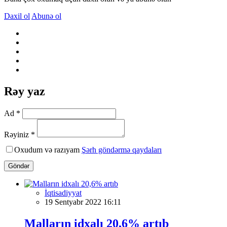
Daxil ol
Abunə ol
Rəy yaz
Ad *
Rəyiniz *
Oxudum və razıyam
Şərh göndərmə qaydaları
Göndər
İqtisadiyyat
19 Sentyabr 2022 16:11
Malların idxalı 20,6% artıb