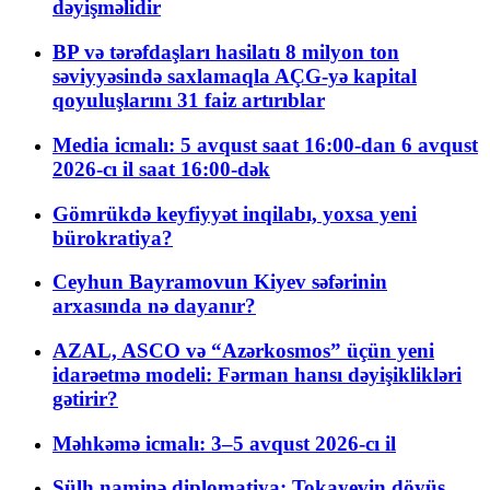
dəyişməlidir
BP və tərəfdaşları hasilatı 8 milyon ton
səviyyəsində saxlamaqla AÇG-yə kapital
qoyuluşlarını 31 faiz artırıblar
Media icmalı: 5 avqust saat 16:00-dan 6 avqust
2026-cı il saat 16:00-dək
Gömrükdə keyfiyyət inqilabı, yoxsa yeni
bürokratiya?
Ceyhun Bayramovun Kiyev səfərinin
arxasında nə dayanır?
AZAL, ASCO və “Azərkosmos” üçün yeni
idarəetmə modeli: Fərman hansı dəyişiklikləri
gətirir?
Məhkəmə icmalı: 3–5 avqust 2026-cı il
Sülh naminə diplomatiya: Tokayevin döyüş