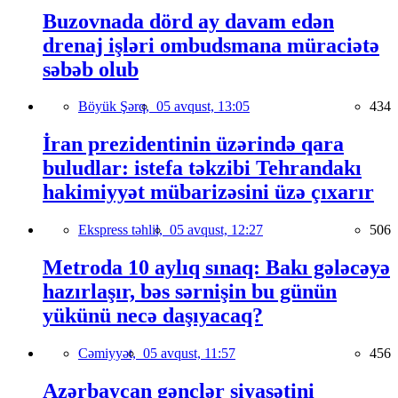
Buzovnada dörd ay davam edən
drenaj işləri ombudsmana müraciətə
səbəb olub
Böyük Şərq,
05 avqust, 13:05
434
İran prezidentinin üzərində qara
buludlar: istefa təkzibi Tehrandakı
hakimiyyət mübarizəsini üzə çıxarır
Ekspress təhlil,
05 avqust, 12:27
506
Metroda 10 aylıq sınaq: Bakı gələcəyə
hazırlaşır, bəs sərnişin bu günün
yükünü necə daşıyacaq?
Cəmiyyət,
05 avqust, 11:57
456
Azərbaycan gənclər siyasətini