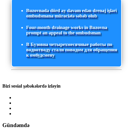
Buzovnada dörd ay davam edən drenaj işləri
ombudsmana müraciətə səbəb olub
Four-month drainage works in Buzovna
prompt an appeal to the ombudsman
В Бузовна четырехмесячные работы по
водоотводу стали поводом для обращения
к омбудсмену
Bizi sosial şəbəkələrdə izləyin
Gündəmdə