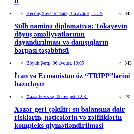
il
Keçmiş Sovet məkanı,
06 avqust, 13:19
345
Sülh naminə diplomatiya: Tokayevin
döyüş əməliyyatlarının
dayandırılması və danışıqların
bərpası təşəbbüsü
Böyük Şərq,
06 avqust, 13:05
343
İran və Ermənistan öz “TRIPP”lərini
hazırlayır
Xəzər hövzəsi,
06 avqust, 12:31
295
Xəzər geri çəkilir: su balansına dair
risklərin, nəticələrin və zəifliklərin
kompleks qiymətləndirilməsi