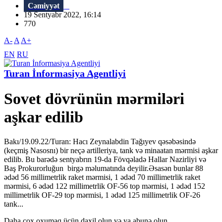
Cəmiyyət
19 Sentyabr 2022, 16:14
770
A-
A
A+
EN
RU
Turan İnformasiya Agentliyi
Sovet dövrünün mərmiləri
aşkar edilib
Bakı/19.09.22/Turan: Hacı Zeynalabdin Tağıyev qəsəbəsində
(keçmiş Nasosnı) bir neçə artilleriya, tank və minaatan mərmisi aşkar
edilib. Bu barədə sentyabrın 19-da Fövqəladə Hallar Nazirliyi və
Baş Prokurorluğun birgə məlumatında deyilir.Əsasən bunlar 88
ədəd 56 millimetrlik raket mərmisi, 1 ədəd 70 millimetrlik raket
mərmisi, 6 ədəd 122 millimetrlik OF-56 top mərmisi, 1 ədəd 152
millimetrlik OF-29 top mərmisi, 1 ədəd 125 millimetrlik OF-26
tank...
Daha çox oxumaq üçün daxil olun və ya abunə olun