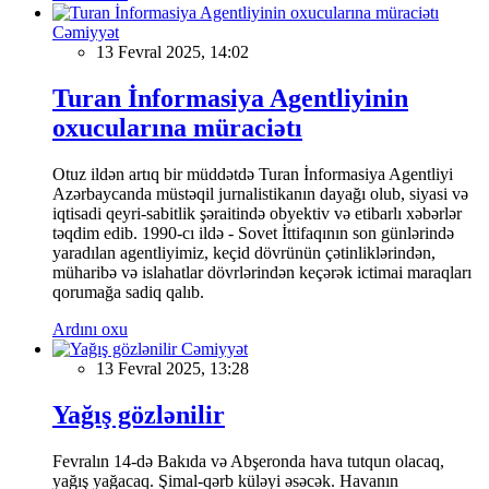
Cəmiyyət
13 Fevral 2025, 14:02
Turan İnformasiya Agentliyinin
oxucularına müraciətı
Otuz ildən artıq bir müddətdə Turan İnformasiya Agentliyi
Azərbaycanda müstəqil jurnalistikanın dayağı olub, siyasi və
iqtisadi qeyri-sabitlik şəraitində obyektiv və etibarlı xəbərlər
təqdim edib. 1990-cı ildə - Sovet İttifaqının son günlərində
yaradılan agentliyimiz, keçid dövrünün çətinliklərindən,
müharibə və islahatlar dövrlərindən keçərək ictimai maraqları
qorumağa sadiq qalıb.
Ardını oxu
Cəmiyyət
13 Fevral 2025, 13:28
Yağış gözlənilir
Fevralın 14-də Bakıda və Abşeronda hava tutqun olacaq,
yağış yağacaq. Şimal-qərb küləyi əsəcək. Havanın