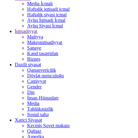
Media İcmalı
Həftəlik iqtisadi icmal
Həftəlik siyasi icmal
Aylıq İqtisadi İcmal
Aylıq Siyasi İcmal
İqtisadiyyat
Maliyyə
Makroiqtisadiyyat
Sənaye
Kənd təsərrüfatı
Biznes
Daxili siyasət
Qanunvericilik
Dövlət quruculuğu
Cəmiyyət
Gender
Din
İnsan Hüquqları
Media
Təhlükəsizlik
Sosial sahə
Xarici Siyasət
Keçmiş Sovet məkanı
Qafqaz
Amerika