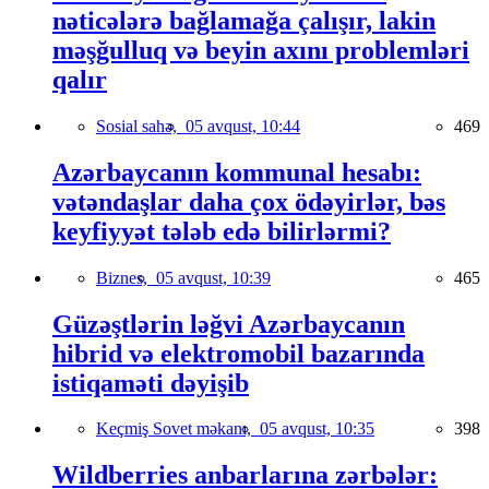
nəticələrə bağlamağa çalışır, lakin
məşğulluq və beyin axını problemləri
qalır
Sosial sahə,
05 avqust, 10:44
469
Azərbaycanın kommunal hesabı:
vətəndaşlar daha çox ödəyirlər, bəs
keyfiyyət tələb edə bilirlərmi?
Biznes,
05 avqust, 10:39
465
Güzəştlərin ləğvi Azərbaycanın
hibrid və elektromobil bazarında
istiqaməti dəyişib
Keçmiş Sovet məkanı,
05 avqust, 10:35
398
Wildberries anbarlarına zərbələr: