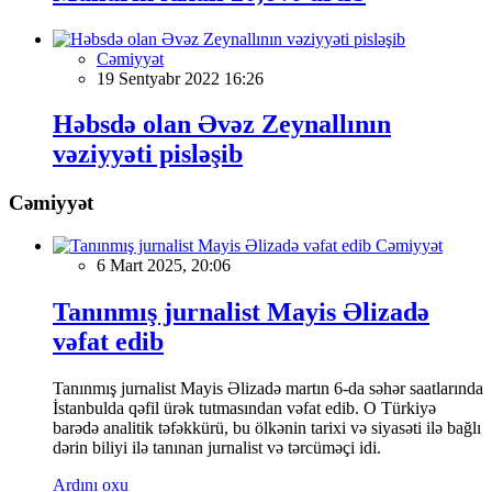
Cəmiyyət
19 Sentyabr 2022 16:26
Həbsdə olan Əvəz Zeynallının
vəziyyəti pisləşib
Cəmiyyət
Cəmiyyət
6 Mart 2025, 20:06
Tanınmış jurnalist Mayis Əlizadə
vəfat edib
Tanınmış jurnalist Mayis Əlizadə martın 6-da səhər saatlarında
İstanbulda qəfil ürək tutmasından vəfat edib. O Türkiyə
barədə analitik təfəkkürü, bu ölkənin tarixi və siyasəti ilə bağlı
dərin biliyi ilə tanınan jurnalist və tərcüməçi idi.
Ardını oxu