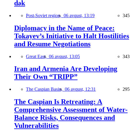
dək
Post-Soviet region,
06 avqust, 13:19
345
Diplomacy in the Name of Peace:
Tokayev’s Initiative to Halt Hostilities
and Resume Negotiations
Great East,
06 avqust, 13:05
343
Iran and Armenia Are Developing
Their Own “TRIPP”
The Caspian Basin,
06 avqust, 12:31
295
The Caspian Is Retreating: A
Comprehensive Assessment of Water-
Balance Risks, Consequences and
Vulnerabilities