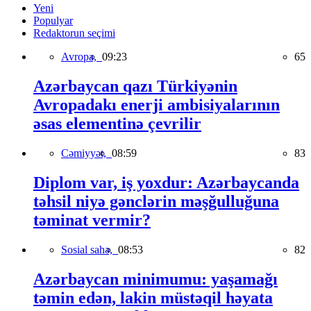
Yeni
Populyar
Redaktorun seçimi
Avropa,
09:23
65
Azərbaycan qazı Türkiyənin
Avropadakı enerji ambisiyalarının
əsas elementinə çevrilir
Cəmiyyət,
08:59
83
Diplom var, iş yoxdur: Azərbaycanda
təhsil niyə gənclərin məşğulluğuna
təminat vermir?
Sosial sahə,
08:53
82
Azərbaycan minimumu: yaşamağı
təmin edən, lakin müstəqil həyata