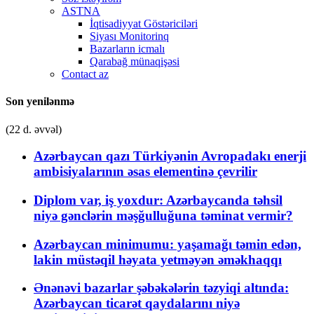
ASTNA
İqtisadiyyat Göstəriciləri
Siyası Monitorinq
Bazarların icmalı
Qarabağ münaqişəsi
Contact az
Son yenilənmə
(22 d. əvvəl)
Azərbaycan qazı Türkiyənin Avropadakı enerji
ambisiyalarının əsas elementinə çevrilir
Diplom var, iş yoxdur: Azərbaycanda təhsil
niyə gənclərin məşğulluğuna təminat vermir?
Azərbaycan minimumu: yaşamağı təmin edən,
lakin müstəqil həyata yetməyən əməkhaqqı
Ənənəvi bazarlar şəbəkələrin təzyiqi altında:
Azərbaycan ticarət qaydalarını niyə