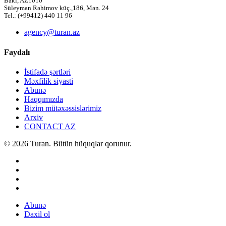
Bakı, AZ1010
Süleyman Rəhimov küç.,186, Mən. 24
Tel.: (+99412) 440 11 96
agency@turan.az
Faydalı
İstifadə şərtləri
Məxfilik siyasti
Abunə
Haqqımızda
Bizim mütəxəssislərimiz
Arxiv
CONTACT AZ
© 2026 Turan. Bütün hüquqlar qorunur.
Abunə
Daxil ol