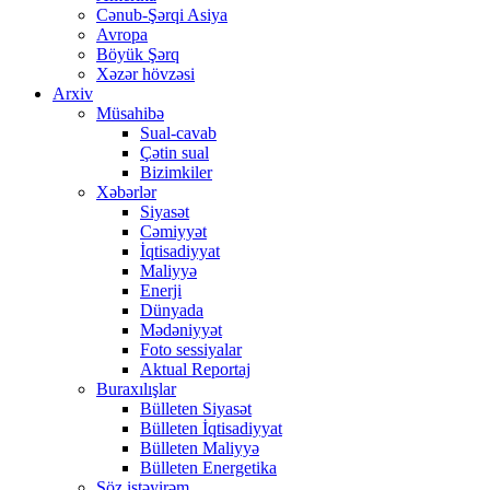
Cənub-Şərqi Asiya
Avropa
Böyük Şərq
Xəzər hövzəsi
Arxiv
Müsahibə
Sual-cavab
Çətin sual
Bizimkiler
Xəbərlər
Siyasət
Cəmiyyət
İqtisadiyyat
Maliyyə
Enerji
Dünyada
Mədəniyyət
Foto sessiyalar
Aktual Reportaj
Buraxılışlar
Bülleten Siyasət
Bülleten İqtisadiyyat
Bülleten Maliyyə
Bülleten Energetika
Söz istəyirəm