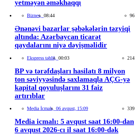
yetməyən əməkhaqqı
Biznes,
08:44
96
Ənənəvi bazarlar şəbəkələrin təzyiqi
altında: Azərbaycan ticarət
qaydalarını niyə dəyişməlidir
Ekspress təhlil,
00:03
214
BP və tərəfdaşları hasilatı 8 milyon
ton səviyyəsində saxlamaqla AÇG-yə
kapital qoyuluşlarını 31 faiz
artırıblar
Media İcmalı,
06 avqust, 15:09
339
Media icmalı: 5 avqust saat 16:00-dan
6 avqust 2026-cı il saat 16:00-dək