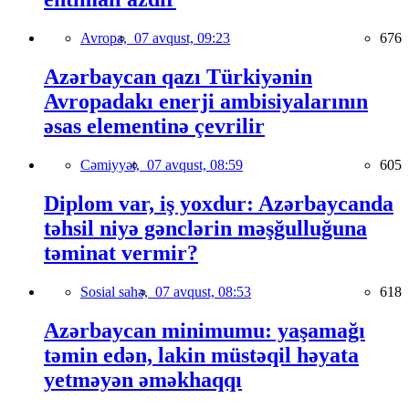
Avropa,
07 avqust, 09:23
676
Azərbaycan qazı Türkiyənin
Avropadakı enerji ambisiyalarının
əsas elementinə çevrilir
Cəmiyyət,
07 avqust, 08:59
605
Diplom var, iş yoxdur: Azərbaycanda
təhsil niyə gənclərin məşğulluğuna
təminat vermir?
Sosial sahə,
07 avqust, 08:53
618
Azərbaycan minimumu: yaşamağı
təmin edən, lakin müstəqil həyata
yetməyən əməkhaqqı