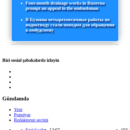
Four-month drainage works in Buzovna
prompt an appeal to the ombudsman
В Бузовна четырехмесячные работы по
водоотводу стали поводом для обращения
к омбудсмену
Bizi sosial şəbəkələrdə izləyin
Gündəmdə
Yeni
Populyar
Redaktorun seçimi
Sosial sahə,
12:07
103