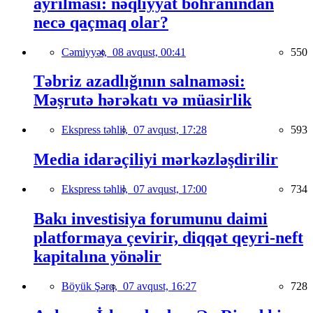
ayrılması: nəqliyyat böhranından
necə qaçmaq olar?
Cəmiyyət,
08 avqust, 00:41
550
Təbriz azadlığının salnaməsi:
Məşrutə hərəkatı və müasirlik
Ekspress təhlil,
07 avqust, 17:28
593
Media idarəçiliyi mərkəzləşdirilir
Ekspress təhlil,
07 avqust, 17:00
734
Bakı investisiya forumunu daimi
platformaya çevirir, diqqət qeyri-neft
kapitalına yönəlir
Böyük Şərq,
07 avqust, 16:27
728