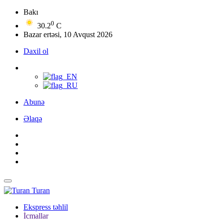
Bakı
0
30.2
C
Bazar ertəsi, 10 Avqust 2026
Daxil ol
Abunə
Əlaqə
Turan
Ekspress təhlil
İcmallar