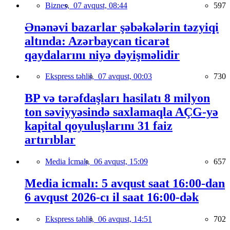
Biznes,
07 avqust, 08:44
597
Ənənəvi bazarlar şəbəkələrin təzyiqi
altında: Azərbaycan ticarət
qaydalarını niyə dəyişməlidir
Ekspress təhlil,
07 avqust, 00:03
730
BP və tərəfdaşları hasilatı 8 milyon
ton səviyyəsində saxlamaqla AÇG-yə
kapital qoyuluşlarını 31 faiz
artırıblar
Media İcmalı,
06 avqust, 15:09
657
Media icmalı: 5 avqust saat 16:00-dan
6 avqust 2026-cı il saat 16:00-dək
Ekspress təhlil,
06 avqust, 14:51
702