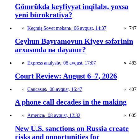
Gömrükdə keyfiyyət inqilabı, yoxsa
yeni bürokratiya?
Keçmiş Sovet məkanı,
06 avqust, 14:37
747
Ceyhun Bayramovun Kiyev səfərinin
arxasında nə dayanır?
Express analysis,
08 avqust, 17:07
483
Court Review: August 6–7, 2026
Caucasus,
08 avqust, 16:47
407
A phone call decades in the making
America,
08 avqust, 12:32
605
New U.S. sanctions on Russia create
risks and opportunities for