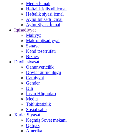
Media İcmalı
Həftəlik iqtisadi icmal
Həftəlik siyasi icmal
Aylıq İqtisadi İcmal
Aylıq Siyasi İcmal
İqtisadiyyat
Maliyyə
Makroiqtisadiyyat
Sənaye
Kənd təsərrüfatı
Biznes
Daxili siyasət
Qanunvericilik
Dövlət quruculuğu
Cəmiyyət
Gender
Din
İnsan Hüquqları
Media
Təhlükəsizlik
Sosial sahə
Xarici Siyasət
Keçmiş Sovet məkanı
Qafqaz
Amerika