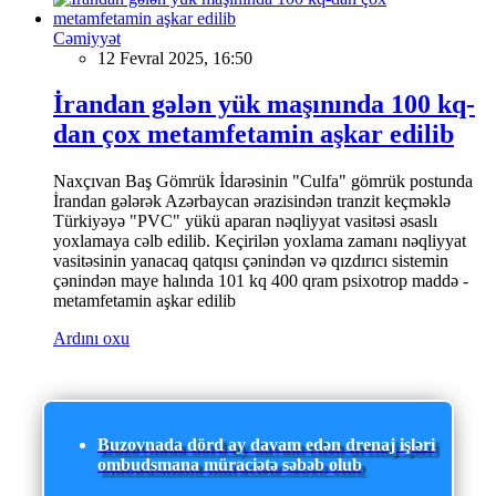
Cəmiyyət
12 Fevral 2025, 16:50
İrandan gələn yük maşınında 100 kq-
dan çox metamfetamin aşkar edilib
Naxçıvan Baş Gömrük İdarəsinin "Culfa" gömrük postunda
İrandan gələrək Azərbaycan ərazisindən tranzit keçməklə
Türkiyəyə "PVC" yükü aparan nəqliyyat vasitəsi əsaslı
yoxlamaya cəlb edilib. Keçirilən yoxlama zamanı nəqliyyat
vasitəsinin yanacaq qatqısı çənindən və qızdırıcı sistemin
çənindən maye halında 101 kq 400 qram psixotrop maddə -
metamfetamin aşkar edilib
Ardını oxu
Buzovnada dörd ay davam edən drenaj işləri
ombudsmana müraciətə səbəb olub