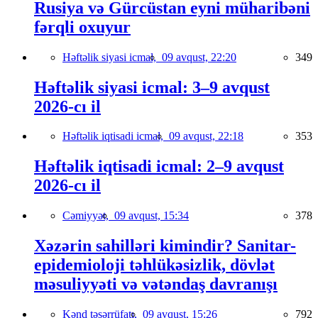
Rusiya və Gürcüstan eyni müharibəni
fərqli oxuyur
Həftəlik siyasi icmal,
09 avqust, 22:20
349
Həftəlik siyasi icmal: 3–9 avqust
2026-cı il
Həftəlik iqtisadi icmal,
09 avqust, 22:18
353
Həftəlik iqtisadi icmal: 2–9 avqust
2026-cı il
Cəmiyyət,
09 avqust, 15:34
378
Xəzərin sahilləri kimindir? Sanitar-
epidemioloji təhlükəsizlik, dövlət
məsuliyyəti və vətəndaş davranışı
Kənd təsərrüfatı,
09 avqust, 15:26
792