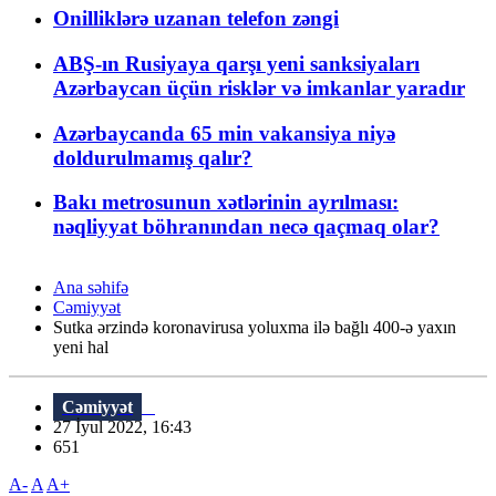
Onilliklərə uzanan telefon zəngi
ABŞ-ın Rusiyaya qarşı yeni sanksiyaları
Azərbaycan üçün risklər və imkanlar yaradır
Azərbaycanda 65 min vakansiya niyə
doldurulmamış qalır?
Bakı metrosunun xətlərinin ayrılması:
nəqliyyat böhranından necə qaçmaq olar?
Ana səhifə
Cəmiyyət
Sutka ərzində koronavirusa yoluxma ilə bağlı 400-ə yaxın
yeni hal
Cəmiyyət
27 İyul 2022, 16:43
651
A-
A
A+