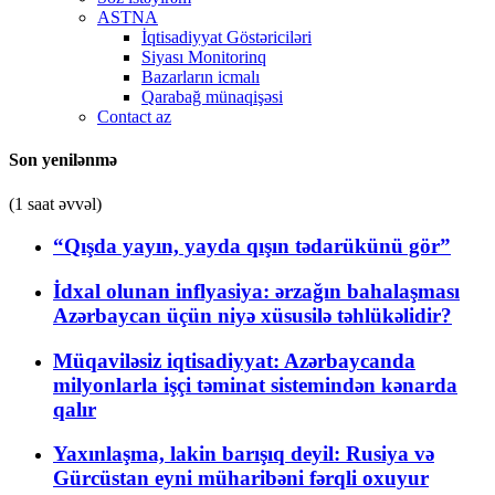
ASTNA
İqtisadiyyat Göstəriciləri
Siyası Monitorinq
Bazarların icmalı
Qarabağ münaqişəsi
Contact az
Son yenilənmə
(1 saat əvvəl)
“Qışda yayın, yayda qışın tədarükünü gör”
İdxal olunan inflyasiya: ərzağın bahalaşması
Azərbaycan üçün niyə xüsusilə təhlükəlidir?
Müqaviləsiz iqtisadiyyat: Azərbaycanda
milyonlarla işçi təminat sistemindən kənarda
qalır
Yaxınlaşma, lakin barışıq deyil: Rusiya və
Gürcüstan eyni müharibəni fərqli oxuyur