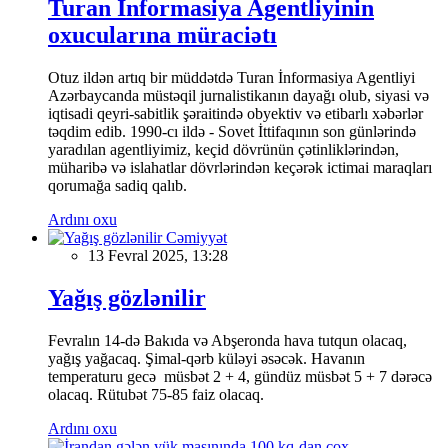
Turan İnformasiya Agentliyinin
oxucularına müraciətı
Otuz ildən artıq bir müddətdə Turan İnformasiya Agentliyi
Azərbaycanda müstəqil jurnalistikanın dayağı olub, siyasi və
iqtisadi qeyri-sabitlik şəraitində obyektiv və etibarlı xəbərlər
təqdim edib. 1990-cı ildə - Sovet İttifaqının son günlərində
yaradılan agentliyimiz, keçid dövrünün çətinliklərindən,
müharibə və islahatlar dövrlərindən keçərək ictimai maraqları
qorumağa sadiq qalıb.
Ardını oxu
Cəmiyyət
13 Fevral 2025, 13:28
Yağış gözlənilir
Fevralın 14-də Bakıda və Abşeronda hava tutqun olacaq,
yağış yağacaq. Şimal-qərb küləyi əsəcək. Havanın
temperaturu gecə müsbət 2 + 4, gündüz müsbət 5 + 7 dərəcə
olacaq. Rütubət 75-85 faiz olacaq.
Ardını oxu