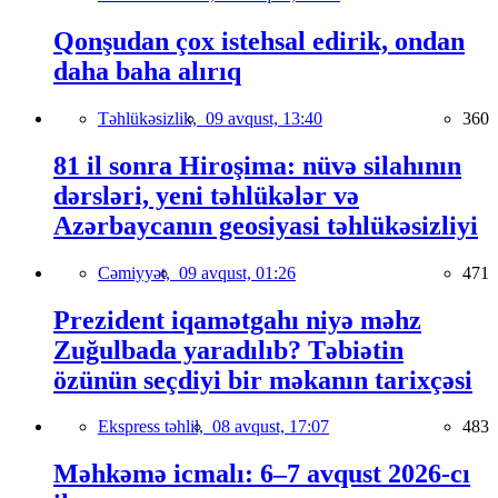
Qonşudan çox istehsal edirik, ondan
daha baha alırıq
Təhlükəsizlik,
09 avqust, 13:40
360
81 il sonra Hiroşima: nüvə silahının
dərsləri, yeni təhlükələr və
Azərbaycanın geosiyasi təhlükəsizliyi
Cəmiyyət,
09 avqust, 01:26
471
Prezident iqamətgahı niyə məhz
Zuğulbada yaradılıb? Təbiətin
özünün seçdiyi bir məkanın tarixçəsi
Ekspress təhlil,
08 avqust, 17:07
483
Məhkəmə icmalı: 6–7 avqust 2026-cı