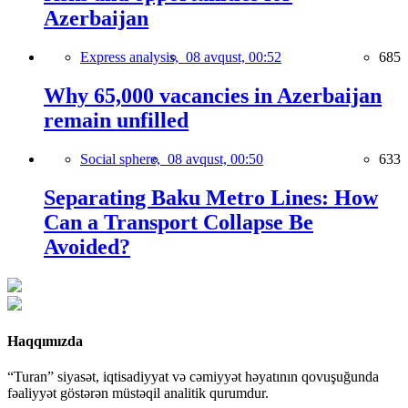
Azerbaijan
Express analysis,
08 avqust, 00:52
685
Why 65,000 vacancies in Azerbaijan
remain unfilled
Social sphere,
08 avqust, 00:50
633
Separating Baku Metro Lines: How
Can a Transport Collapse Be
Avoided?
Haqqımızda
“Turan” siyasət, iqtisadiyyat və cəmiyyət həyatının qovuşuğunda
fəaliyyət göstərən müstəqil analitik qurumdur.