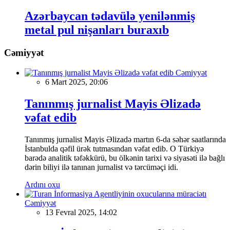
Azərbaycan tədavülə yenilənmiş
metal pul nişanları buraxıb
Cəmiyyət
Cəmiyyət
6 Mart 2025, 20:06
Tanınmış jurnalist Mayis Əlizadə
vəfat edib
Tanınmış jurnalist Mayis Əlizadə martın 6-da səhər saatlarında
İstanbulda qəfil ürək tutmasından vəfat edib. O Türkiyə
barədə analitik təfəkkürü, bu ölkənin tarixi və siyasəti ilə bağlı
dərin biliyi ilə tanınan jurnalist və tərcüməçi idi.
Ardını oxu
Cəmiyyət
13 Fevral 2025, 14:02