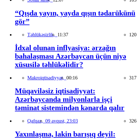
“Qışda yayın, yayda qışın tədarükünü
gör”
Təhlükəsizlik,
11:37
120
İdxal olunan inflyasiya: ərzağın
bahalaşması Azərbaycan üçün niyə
xüsusilə təhlükəlidir?
Makroiqtisadiyyat,
00:16
317
Müqaviləsiz iqtisadiyyat:
Azərbaycanda milyonlarla işçi
təminat sistemindən kənarda qalır
Qafqaz,
09 avqust, 23:03
326
Yaxınlaşma, lakin barışıq deyil: