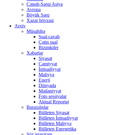
Cənub-Şərqi Asiya
Avropa
Böyük Şərq
Xəzər hövzəsi
Arxiv
Müsahibə
Sual-cavab
Çətin sual
Bizimkiler
Xəbərlər
Siyasət
Cəmiyyət
İqtisadiyyat
Maliyyə
Enerji
Dünyada
Mədəniyyət
Foto sessiyalar
Aktual Reportaj
Buraxılışlar
Bülleten Siyasət
Bülleten İqtisadiyyat
Bülleten Maliyyə
Bülleten Energetika
Söz istəyirəm