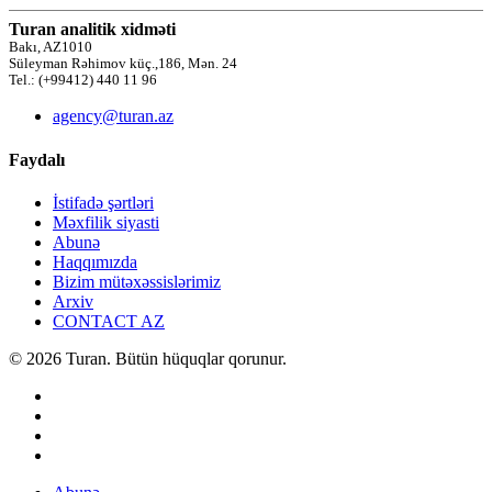
Turan analitik xidməti
Bakı, AZ1010
Süleyman Rəhimov küç.,186, Mən. 24
Tel.: (+99412) 440 11 96
agency@turan.az
Faydalı
İstifadə şərtləri
Məxfilik siyasti
Abunə
Haqqımızda
Bizim mütəxəssislərimiz
Arxiv
CONTACT AZ
© 2026 Turan. Bütün hüquqlar qorunur.