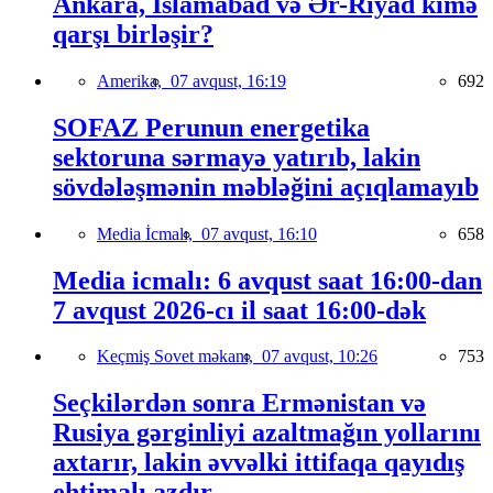
Ankara, İslamabad və Ər-Riyad kimə
qarşı birləşir?
Amerika,
07 avqust, 16:19
692
SOFAZ Perunun energetika
sektoruna sərmayə yatırıb, lakin
sövdələşmənin məbləğini açıqlamayıb
Media İcmalı,
07 avqust, 16:10
658
Media icmalı: 6 avqust saat 16:00-dan
7 avqust 2026-cı il saat 16:00-dək
Keçmiş Sovet məkanı,
07 avqust, 10:26
753
Seçkilərdən sonra Ermənistan və
Rusiya gərginliyi azaltmağın yollarını
axtarır, lakin əvvəlki ittifaqa qayıdış
ehtimalı azdır