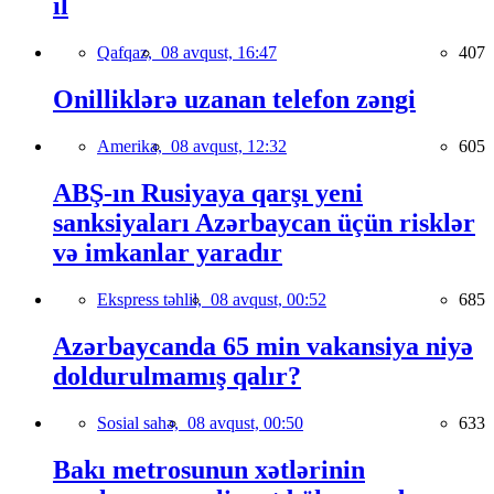
il
Qafqaz,
08 avqust, 16:47
407
Onilliklərə uzanan telefon zəngi
Amerika,
08 avqust, 12:32
605
ABŞ-ın Rusiyaya qarşı yeni
sanksiyaları Azərbaycan üçün risklər
və imkanlar yaradır
Ekspress təhlil,
08 avqust, 00:52
685
Azərbaycanda 65 min vakansiya niyə
doldurulmamış qalır?
Sosial sahə,
08 avqust, 00:50
633
Bakı metrosunun xətlərinin