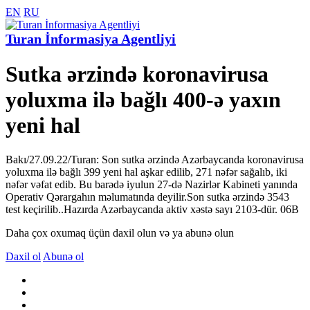
EN
RU
Turan İnformasiya Agentliyi
Sutka ərzində koronavirusa
yoluxma ilə bağlı 400-ə yaxın
yeni hal
Bakı/27.09.22/Turan: Son sutka ərzində Azərbaycanda koronavirusa
yoluxma ilə bağlı 399 yeni hal aşkar edilib, 271 nəfər sağalıb, iki
nəfər vəfat edib. Bu barədə iyulun 27-də Nazirlər Kabineti yanında
Operativ Qərargahın məlumatında deyilir.Son sutka ərzində 3543
test keçirilib..Hazırda Azərbaycanda aktiv xəstə sayı 2103-dür. 06B
Daha çox oxumaq üçün daxil olun və ya abunə olun
Daxil ol
Abunə ol