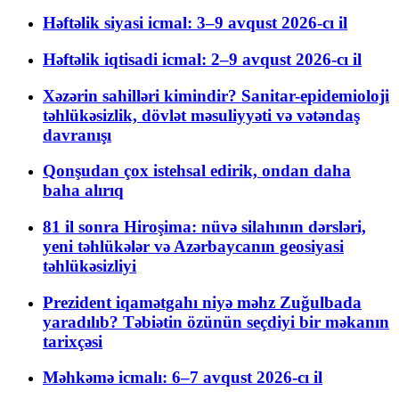
Həftəlik siyasi icmal: 3–9 avqust 2026-cı il
Həftəlik iqtisadi icmal: 2–9 avqust 2026-cı il
Xəzərin sahilləri kimindir? Sanitar-epidemioloji
təhlükəsizlik, dövlət məsuliyyəti və vətəndaş
davranışı
Qonşudan çox istehsal edirik, ondan daha
baha alırıq
81 il sonra Hiroşima: nüvə silahının dərsləri,
yeni təhlükələr və Azərbaycanın geosiyasi
təhlükəsizliyi
Prezident iqamətgahı niyə məhz Zuğulbada
yaradılıb? Təbiətin özünün seçdiyi bir məkanın
tarixçəsi
Məhkəmə icmalı: 6–7 avqust 2026-cı il