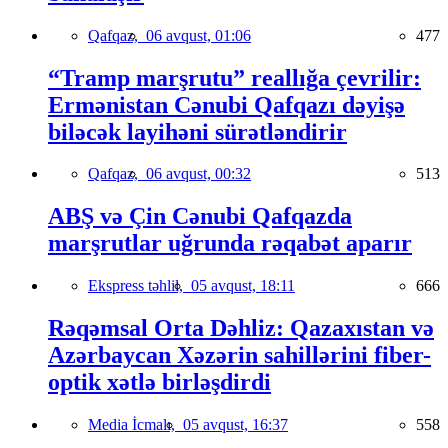
Qafqaz,
06 avqust, 01:06
477
“Tramp marşrutu” reallığa çevrilir:
Ermənistan Cənubi Qafqazı dəyişə
biləcək layihəni sürətləndirir
Qafqaz,
06 avqust, 00:32
513
ABŞ və Çin Cənubi Qafqazda
marşrutlar uğrunda rəqabət aparır
Ekspress təhlil,
05 avqust, 18:11
666
Rəqəmsal Orta Dəhliz: Qazaxıstan və
Azərbaycan Xəzərin sahillərini fiber-
optik xətlə birləşdirdi
Media İcmalı,
05 avqust, 16:37
558