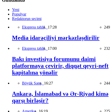
Gündəmdə
Yeni
Populyar
Redaktorun seçimi
Ekspress təhlil,
17:28
249
Media idarəçiliyi mərkəzləşdirilir
Ekspress təhlil,
17:00
232
Bakı investisiya forumunu daimi
platformaya çevirir, diqqət qeyri-neft
kapitalına yönəlir
Böyük Şərq,
16:27
244
Ankara, İslamabad və Ər-Riyad kimə
qarşı birləşir?
Amerika,
16:19
225