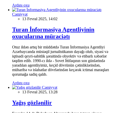
Ardını oxu
Cəmiyyət
13 Fevral 2025, 14:02
Turan İnformasiya Agentliyinin
oxucularına müraciətı
Otuz ildən artıq bir müddətdə Turan İnformasiya Agentliyi
Azərbaycanda müstəqil jurnalistikanın dayağı olub, siyasi və
iqtisadi qeyri-sabitlik şəraitində obyektiv və etibarlı xəbərlər
təqdim edib. 1990-cı ildə - Sovet İttifaqının son günlərində
yaradılan agentliyimiz, keçid dövrünün çətinliklərindən,
müharibə və islahatlar dövrlərindən keçərək ictimai maraqları
qorumağa sadiq qalıb.
Ardını oxu
Cəmiyyət
13 Fevral 2025, 13:28
Yağış gözlənilir