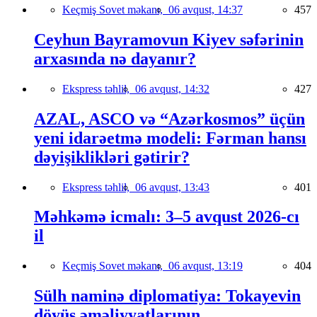
Keçmiş Sovet məkanı,
06 avqust, 14:37
457
Ceyhun Bayramovun Kiyev səfərinin
arxasında nə dayanır?
Ekspress təhlil,
06 avqust, 14:32
427
AZAL, ASCO və “Azərkosmos” üçün
yeni idarəetmə modeli: Fərman hansı
dəyişiklikləri gətirir?
Ekspress təhlil,
06 avqust, 13:43
401
Məhkəmə icmalı: 3–5 avqust 2026-cı
il
Keçmiş Sovet məkanı,
06 avqust, 13:19
404
Sülh naminə diplomatiya: Tokayevin
döyüş əməliyyatlarının