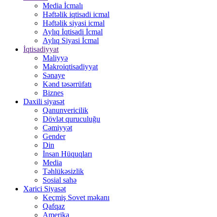
Media İcmalı
Həftəlik iqtisadi icmal
Həftəlik siyasi icmal
Aylıq İqtisadi İcmal
Aylıq Siyasi İcmal
İqtisadiyyat
Maliyyə
Makroiqtisadiyyat
Sənaye
Kənd təsərrüfatı
Biznes
Daxili siyasət
Qanunvericilik
Dövlət quruculuğu
Cəmiyyət
Gender
Din
İnsan Hüquqları
Media
Təhlükəsizlik
Sosial sahə
Xarici Siyasət
Keçmiş Sovet məkanı
Qafqaz
Amerika