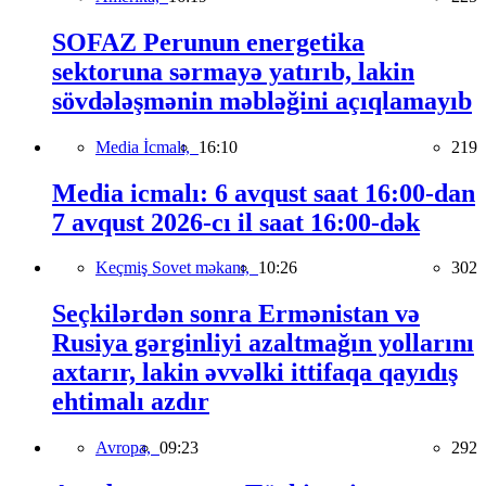
SOFAZ Perunun energetika
sektoruna sərmayə yatırıb, lakin
sövdələşmənin məbləğini açıqlamayıb
Media İcmalı,
16:10
219
Media icmalı: 6 avqust saat 16:00-dan
7 avqust 2026-cı il saat 16:00-dək
Keçmiş Sovet məkanı,
10:26
302
Seçkilərdən sonra Ermənistan və
Rusiya gərginliyi azaltmağın yollarını
axtarır, lakin əvvəlki ittifaqa qayıdış
ehtimalı azdır
Avropa,
09:23
292