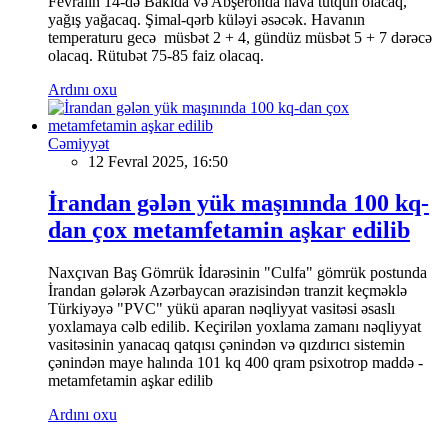
Fevralın 14-də Bakıda və Abşeronda hava tutqun olacaq,
yağış yağacaq. Şimal-qərb küləyi əsəcək. Havanın
temperaturu gecə müsbət 2 + 4, gündüz müsbət 5 + 7 dərəcə
olacaq. Rütubət 75-85 faiz olacaq.
Ardını oxu
Cəmiyyət
12 Fevral 2025, 16:50
İrandan gələn yük maşınında 100 kq-
dan çox metamfetamin aşkar edilib
Naxçıvan Baş Gömrük İdarəsinin "Culfa" gömrük postunda
İrandan gələrək Azərbaycan ərazisindən tranzit keçməklə
Türkiyəyə "PVC" yükü aparan nəqliyyat vasitəsi əsaslı
yoxlamaya cəlb edilib. Keçirilən yoxlama zamanı nəqliyyat
vasitəsinin yanacaq qatqısı çənindən və qızdırıcı sistemin
çənindən maye halında 101 kq 400 qram psixotrop maddə -
metamfetamin aşkar edilib
Ardını oxu