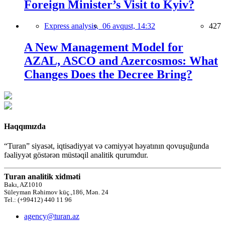
Foreign Minister’s Visit to Kyiv?
Express analysis,
06 avqust, 14:32
427
A New Management Model for
AZAL, ASCO and Azercosmos: What
Changes Does the Decree Bring?
Haqqımızda
“Turan” siyasət, iqtisadiyyat və cəmiyyət həyatının qovuşuğunda
fəaliyyət göstərən müstəqil analitik qurumdur.
Turan analitik xidməti
Bakı, AZ1010
Süleyman Rəhimov küç.,186, Mən. 24
Tel.: (+99412) 440 11 96
agency@turan.az