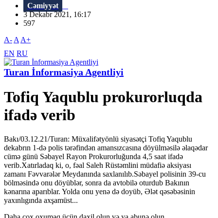
Cəmiyyət
3 Dekabr 2021, 16:17
597
A-
A
A+
EN
RU
Turan İnformasiya Agentliyi
Tofiq Yaqublu prokurorluqda
ifadə verib
Bakı/03.12.21/Turan: Müxalifətyönlü siyasətçi Tofiq Yaqublu
dekabrın 1-də polis tərəfindən amansızcasına döyülməsilə əlaqədar
cümə günü Səbayel Rayon Prokurorluğunda 4,5 saat ifadə
verib.Xatırladaq ki, o, fəal Saleh Rüstəmlini müdafiə aksiyası
zamanı Fəvvarələr Meydanında saxlanılıb.Səbayel polisinin 39-cu
bölməsində onu döyüblər, sonra da avtobilə oturdub Bakının
kənarına aparıblar. Yolda onu yenə də doyüb, Ələt qəsəbəsinin
yaxınlıgında axşamüst...
Daha çox oxumaq üçün daxil olun və ya abunə olun