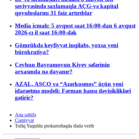
səviyyəsində saxlamaqla AÇG-yə kapital
qoyuluşlarını 31 faiz artırıblar
Media icmalı: 5 avqust saat 16:00-dan 6 avqust
2026-cı il saat 16:00-dək
Gömrükdə keyfiyyət inqilabı, yoxsa yeni
bürokratiya?
Ceyhun Bayramovun Kiyev səfərinin
arxasında nə dayanır?
AZAL, ASCO və “Azərkosmos” üçün yeni
idarəetmə modeli: Fərman hansı dəyişiklikləri
gətirir?
Ana səhifə
Cəmiyyət
Tofiq Yaqublu prokurorluqda ifadə verib