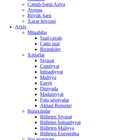
Cənub-Şərqi Asiya
Avropa
Böyük Şərq
Xəzər hövzəsi
Arxiv
Müsahibə
Sual-cavab
Çətin sual
Bizimkiler
Xəbərlər
Siyasət
Cəmiyyət
İqtisadiyyat
Maliyyə
Enerji
Dünyada
Mədəniyyət
Foto sessiyalar
Aktual Reportaj
Buraxılışlar
Bülleten Siyasət
Bülleten İqtisadiyyat
Bülleten Maliyyə
Bülleten Energetika
Söz istəyirəm