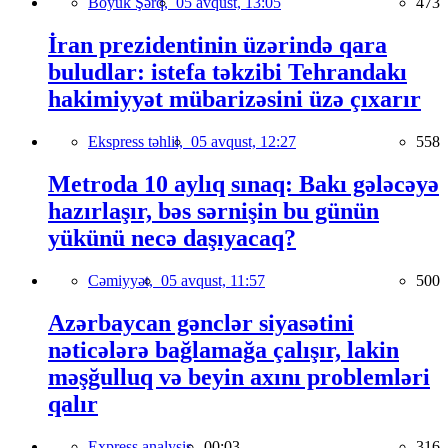
Böyük Şərq,
05 avqust, 13:05
473
İran prezidentinin üzərində qara
buludlar: istefa təkzibi Tehrandakı
hakimiyyət mübarizəsini üzə çıxarır
Ekspress təhlil,
05 avqust, 12:27
558
Metroda 10 aylıq sınaq: Bakı gələcəyə
hazırlaşır, bəs sərnişin bu günün
yükünü necə daşıyacaq?
Cəmiyyət,
05 avqust, 11:57
500
Azərbaycan gənclər siyasətini
nəticələrə bağlamağa çalışır, lakin
məşğulluq və beyin axını problemləri
qalır
Express analysis,
00:03
316