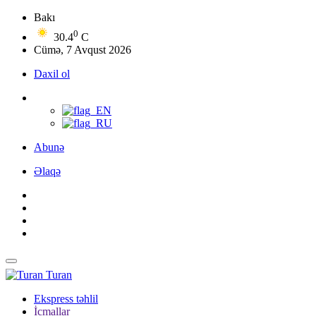
Bakı
0
30.4
C
Cümə, 7 Avqust 2026
Daxil ol
Abunə
Əlaqə
Turan
Ekspress təhlil
İcmallar