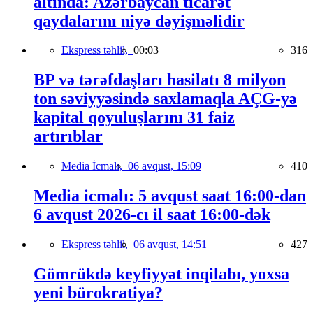
altında: Azərbaycan ticarət
qaydalarını niyə dəyişməlidir
Ekspress təhlil,
00:03
316
BP və tərəfdaşları hasilatı 8 milyon
ton səviyyəsində saxlamaqla AÇG-yə
kapital qoyuluşlarını 31 faiz
artırıblar
Media İcmalı,
06 avqust, 15:09
410
Media icmalı: 5 avqust saat 16:00-dan
6 avqust 2026-cı il saat 16:00-dək
Ekspress təhlil,
06 avqust, 14:51
427
Gömrükdə keyfiyyət inqilabı, yoxsa
yeni bürokratiya?