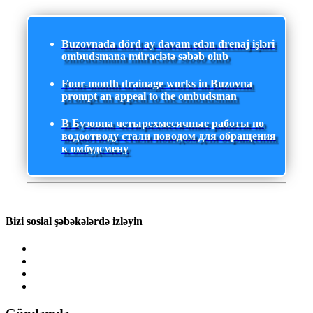
Buzovnada dörd ay davam edən drenaj işləri
ombudsmana müraciətə səbəb olub
Four-month drainage works in Buzovna
prompt an appeal to the ombudsman
В Бузовна четырехмесячные работы по
водоотводу стали поводом для обращения
к омбудсмену
Bizi sosial şəbəkələrdə izləyin