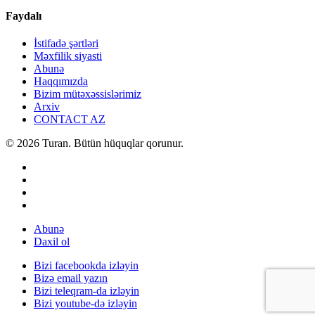
Faydalı
İstifadə şərtləri
Məxfilik siyasti
Abunə
Haqqımızda
Bizim mütəxəssislərimiz
Arxiv
CONTACT AZ
© 2026 Turan. Bütün hüquqlar qorunur.
Abunə
Daxil ol
Bizi facebookda izləyin
Bizə email yazın
Bizi teleqram-da izləyin
Bizi youtube-də izləyin