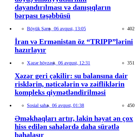
dayandırılması və danışıqların
bərpası təşəbbüsü
Böyük Şərq,
06 avqust, 13:05
402
İran və Ermənistan öz “TRIPP”lərini
hazırlayır
Xəzər hövzəsi,
06 avqust, 12:31
351
Xəzər geri çəkilir: su balansına dair
risklərin, nəticələrin və zəifliklərin
kompleks qiymətləndirilməsi
Sosial sahə,
06 avqust, 01:38
450
Əməkhaqları artır, lakin həyat ən çox
hiss edilən sahələrdə daha sürətlə
bahalaşır