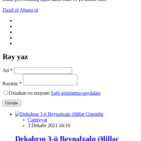
Daxil ol
Abunə ol
Rəy yaz
Ad *
Rəyiniz *
Oxudum və razıyam
Şərh göndərmə qaydaları
Göndər
Cəmiyyət
3 Dekabr 2021 16:10
Dekabrın 3-ü Beynəlxalq Əlillər