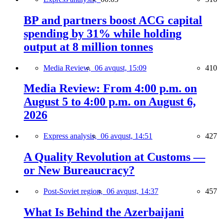
BP and partners boost ACG capital
spending by 31% while holding
output at 8 million tonnes
Media Review,
06 avqust, 15:09
410
Media Review: From 4:00 p.m. on
August 5 to 4:00 p.m. on August 6,
2026
Express analysis,
06 avqust, 14:51
427
A Quality Revolution at Customs —
or New Bureaucracy?
Post-Soviet region,
06 avqust, 14:37
457
What Is Behind the Azerbaijani