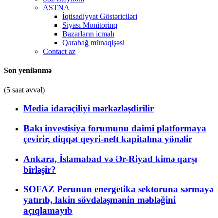
ASTNA
İqtisadiyyat Göstəriciləri
Siyası Monitorinq
Bazarların icmalı
Qarabağ münaqişəsi
Contact az
Son yenilənmə
(5 saat əvvəl)
Media idarəçiliyi mərkəzləşdirilir
Bakı investisiya forumunu daimi platformaya
çevirir, diqqət qeyri-neft kapitalına yönəlir
Ankara, İslamabad və Ər-Riyad kimə qarşı
birləşir?
SOFAZ Perunun energetika sektoruna sərmayə
yatırıb, lakin sövdələşmənin məbləğini
açıqlamayıb