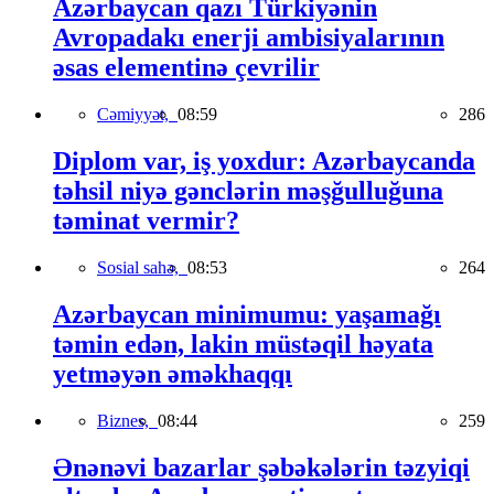
Azərbaycan qazı Türkiyənin
Avropadakı enerji ambisiyalarının
əsas elementinə çevrilir
Cəmiyyət,
08:59
286
Diplom var, iş yoxdur: Azərbaycanda
təhsil niyə gənclərin məşğulluğuna
təminat vermir?
Sosial sahə,
08:53
264
Azərbaycan minimumu: yaşamağı
təmin edən, lakin müstəqil həyata
yetməyən əməkhaqqı
Biznes,
08:44
259
Ənənəvi bazarlar şəbəkələrin təzyiqi