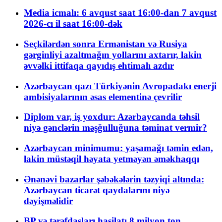
Media icmalı: 6 avqust saat 16:00-dan 7 avqust
2026-cı il saat 16:00-dək
Seçkilərdən sonra Ermənistan və Rusiya
gərginliyi azaltmağın yollarını axtarır, lakin
əvvəlki ittifaqa qayıdış ehtimalı azdır
Azərbaycan qazı Türkiyənin Avropadakı enerji
ambisiyalarının əsas elementinə çevrilir
Diplom var, iş yoxdur: Azərbaycanda təhsil
niyə gənclərin məşğulluğuna təminat vermir?
Azərbaycan minimumu: yaşamağı təmin edən,
lakin müstəqil həyata yetməyən əməkhaqqı
Ənənəvi bazarlar şəbəkələrin təzyiqi altında:
Azərbaycan ticarət qaydalarını niyə
dəyişməlidir
BP və tərəfdaşları hasilatı 8 milyon ton