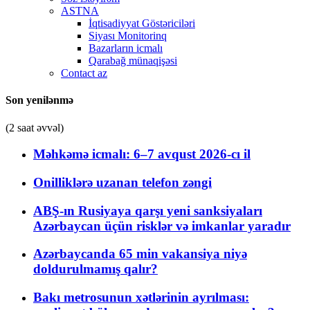
ASTNA
İqtisadiyyat Göstəriciləri
Siyası Monitorinq
Bazarların icmalı
Qarabağ münaqişəsi
Contact az
Son yenilənmə
(2 saat əvvəl)
Məhkəmə icmalı: 6–7 avqust 2026-cı il
Onilliklərə uzanan telefon zəngi
ABŞ-ın Rusiyaya qarşı yeni sanksiyaları
Azərbaycan üçün risklər və imkanlar yaradır
Azərbaycanda 65 min vakansiya niyə
doldurulmamış qalır?
Bakı metrosunun xətlərinin ayrılması: