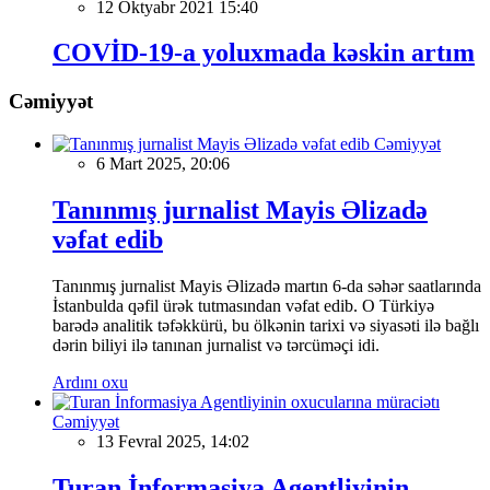
12 Oktyabr 2021 15:40
COVİD-19-a yoluxmada kəskin artım
Cəmiyyət
Cəmiyyət
6 Mart 2025, 20:06
Tanınmış jurnalist Mayis Əlizadə
vəfat edib
Tanınmış jurnalist Mayis Əlizadə martın 6-da səhər saatlarında
İstanbulda qəfil ürək tutmasından vəfat edib. O Türkiyə
barədə analitik təfəkkürü, bu ölkənin tarixi və siyasəti ilə bağlı
dərin biliyi ilə tanınan jurnalist və tərcüməçi idi.
Ardını oxu
Cəmiyyət
13 Fevral 2025, 14:02
Turan İnformasiya Agentliyinin