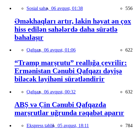
Sosial sahə,
06 avqust, 01:38
556
Əməkhaqları artır, lakin həyat ən çox
hiss edilən sahələrdə daha sürətlə
bahalaşır
Qafqaz,
06 avqust, 01:06
622
“Tramp marşrutu” reallığa çevrilir:
Ermənistan Cənubi Qafqazı dəyişə
biləcək layihəni sürətləndirir
Qafqaz,
06 avqust, 00:32
632
ABŞ və Çin Cənubi Qafqazda
marşrutlar uğrunda rəqabət aparır
Ekspress təhlil,
05 avqust, 18:11
784