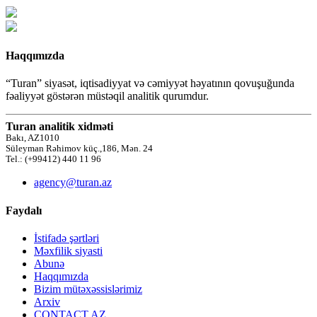
Haqqımızda
“Turan” siyasət, iqtisadiyyat və cəmiyyət həyatının qovuşuğunda
fəaliyyət göstərən müstəqil analitik qurumdur.
Turan analitik xidməti
Bakı, AZ1010
Süleyman Rəhimov küç.,186, Mən. 24
Tel.: (+99412) 440 11 96
agency@turan.az
Faydalı
İstifadə şərtləri
Məxfilik siyasti
Abunə
Haqqımızda
Bizim mütəxəssislərimiz
Arxiv
CONTACT AZ