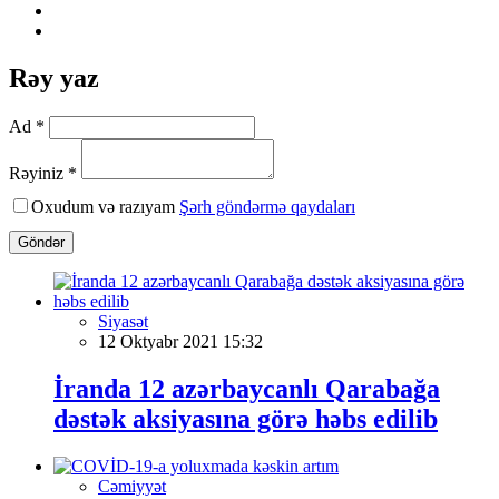
Rəy yaz
Ad *
Rəyiniz *
Oxudum və razıyam
Şərh göndərmə qaydaları
Göndər
Siyasət
12 Oktyabr 2021 15:32
İranda 12 azərbaycanlı Qarabağa
dəstək aksiyasına görə həbs edilib
Cəmiyyət