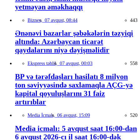
yetməyən əməkhaqqı
Biznes,
07 avqust, 08:44
443
Ənənəvi bazarlar şəbəkələrin təzyiqi
altında: Azərbaycan ticarət
qaydalarını niyə dəyişməlidir
Ekspress təhlil,
07 avqust, 00:03
558
BP və tərəfdaşları hasilatı 8 milyon
ton səviyyəsində saxlamaqla AÇG-yə
kapital qoyuluşlarını 31 faiz
artırıblar
Media İcmalı,
06 avqust, 15:09
520
Media icmalı: 5 avqust saat 16:00-dan
6 avqust 2026-cı il saat 16:00-dək