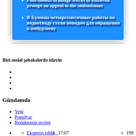
Four-month drainage works in Buzovna
prompt an appeal to the ombudsman
В Бузовна четырехмесячные работы по
водоотводу стали поводом для обращения
к омбудсмену
Bizi sosial şəbəkələrdə izləyin
Gündəmdə
Yeni
Populyar
Redaktorun seçimi
Ekspress təhlil,
17:07
199