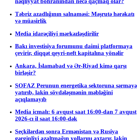
nəqliyyat böhranından necə qaçmaq olar?
Təbriz azadlığının salnaməsi: Məşrutə hərəkatı
və müasirlik
Media idarəçiliyi mərkəzləşdirilir
Bakı investisiya forumunu daimi platformaya
çevirir, diqqət qeyri-neft kapitalına yönəlir
Ankara, İslamabad və Ər-Riyad kimə qarşı
birləşir?
SOFAZ Perunun energetika sektoruna sərmayə
yatırıb, lakin sövdələşmənin məbləğini
açıqlamayıb
Media icmalı: 6 avqust saat 16:00-dan 7 avqust
2026-cı il saat 16:00-dək
Seçkilərdən sonra Ermənistan və Rusiya
gərginliyi azaltmağın yollarını axtarır, lakin