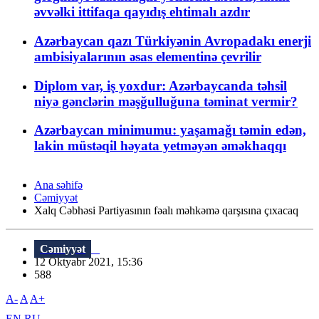
əvvəlki ittifaqa qayıdış ehtimalı azdır
Azərbaycan qazı Türkiyənin Avropadakı enerji
ambisiyalarının əsas elementinə çevrilir
Diplom var, iş yoxdur: Azərbaycanda təhsil
niyə gənclərin məşğulluğuna təminat vermir?
Azərbaycan minimumu: yaşamağı təmin edən,
lakin müstəqil həyata yetməyən əməkhaqqı
Ana səhifə
Cəmiyyət
Xalq Cəbhəsi Partiyasının fəalı məhkəmə qarşısına çıxacaq
Cəmiyyət
12 Oktyabr 2021, 15:36
588
A-
A
A+
EN
RU