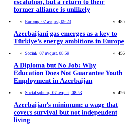
escalation, but a return to their
former alliance is unlikely
Europe,
07 avqust, 09:23
485
Azerbaijani gas emerges as a key to
Türkiye’s energy ambitions in Europe
Social,
07 avqust, 08:59
456
A Diploma but No Job: Why
Education Does Not Guarantee Youth
Employment in Azerbaijan
Social sphere,
07 avqust, 08:53
456
Azerbaijan’s minimum: a wage that
covers survival but not independent
living