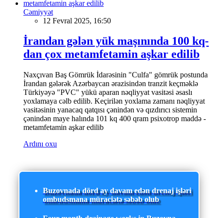
Cəmiyyət
12 Fevral 2025, 16:50
İrandan gələn yük maşınında 100 kq-
dan çox metamfetamin aşkar edilib
Naxçıvan Baş Gömrük İdarəsinin "Culfa" gömrük postunda
İrandan gələrək Azərbaycan ərazisindən tranzit keçməklə
Türkiyəyə "PVC" yükü aparan nəqliyyat vasitəsi əsaslı
yoxlamaya cəlb edilib. Keçirilən yoxlama zamanı nəqliyyat
vasitəsinin yanacaq qatqısı çənindən və qızdırıcı sistemin
çənindən maye halında 101 kq 400 qram psixotrop maddə -
metamfetamin aşkar edilib
Ardını oxu
Buzovnada dörd ay davam edən drenaj işləri
ombudsmana müraciətə səbəb olub