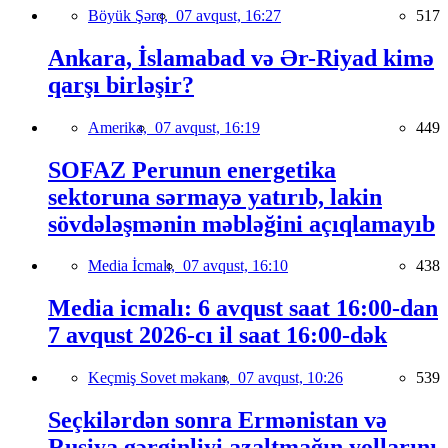
Böyük Şərq,
07 avqust, 16:27
517
Ankara, İslamabad və Ər-Riyad kimə
qarşı birləşir?
Amerika,
07 avqust, 16:19
449
SOFAZ Perunun energetika
sektoruna sərmayə yatırıb, lakin
sövdələşmənin məbləğini açıqlamayıb
Media İcmalı,
07 avqust, 16:10
438
Media icmalı: 6 avqust saat 16:00-dan
7 avqust 2026-cı il saat 16:00-dək
Keçmiş Sovet məkanı,
07 avqust, 10:26
539
Seçkilərdən sonra Ermənistan və
Rusiya gərginliyi azaltmağın yollarını