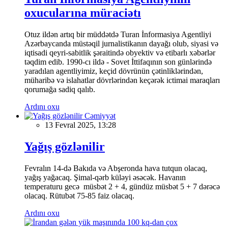
oxucularına müraciətı
Otuz ildən artıq bir müddətdə Turan İnformasiya Agentliyi
Azərbaycanda müstəqil jurnalistikanın dayağı olub, siyasi və
iqtisadi qeyri-sabitlik şəraitində obyektiv və etibarlı xəbərlər
təqdim edib. 1990-cı ildə - Sovet İttifaqının son günlərində
yaradılan agentliyimiz, keçid dövrünün çətinliklərindən,
müharibə və islahatlar dövrlərindən keçərək ictimai maraqları
qorumağa sadiq qalıb.
Ardını oxu
Cəmiyyət
13 Fevral 2025, 13:28
Yağış gözlənilir
Fevralın 14-də Bakıda və Abşeronda hava tutqun olacaq,
yağış yağacaq. Şimal-qərb küləyi əsəcək. Havanın
temperaturu gecə müsbət 2 + 4, gündüz müsbət 5 + 7 dərəcə
olacaq. Rütubət 75-85 faiz olacaq.
Ardını oxu