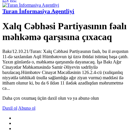
Turan İnformasiya Agentliyi
Xalq Cəbhəsi Partiyasının fəalı
məhkəmə qarşısına çıxacaq
Bakı/12.10.21/Turan: Xalq Cəbhəsi Partiyasının fəalı, bu il avqustun
11-də saxlanılan Aqil Hümbətovun işi üzrə ibtidai istintaq başa çatıb.
Yaxın günlərdə o, məhkəmə qarşısında dayanacaq. İşə Bakı Ağır
Cinayətlər Məhkəməsində Samir Əliyevin sədrliyilə
baxılacaq.Hümbətov Cinayət Məcəlləsinin 126.2.4-cü (xuliqanlıq
niyyətilə təhlükəli üsulla sağlamlığa ağır ziyan vurma) maddəsi ilə
ittiham olunur ki, bu da 6 ildən 11 ilədək azadlıqdan məhrumetmə
cə...
Daha çox oxumaq üçün daxil olun və ya abunə olun
Daxil ol
Abunə ol