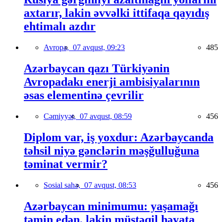
axtarır, lakin əvvəlki ittifaqa qayıdış
ehtimalı azdır
Avropa,
07 avqust, 09:23
485
Azərbaycan qazı Türkiyənin
Avropadakı enerji ambisiyalarının
əsas elementinə çevrilir
Cəmiyyət,
07 avqust, 08:59
456
Diplom var, iş yoxdur: Azərbaycanda
təhsil niyə gənclərin məşğulluğuna
təminat vermir?
Sosial sahə,
07 avqust, 08:53
456
Azərbaycan minimumu: yaşamağı
təmin edən, lakin müstəqil həyata