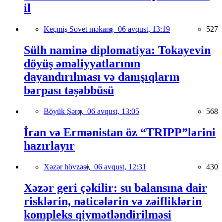
il
Keçmiş Sovet məkanı,
06 avqust, 13:19
527
Sülh naminə diplomatiya: Tokayevin
döyüş əməliyyatlarının
dayandırılması və danışıqların
bərpası təşəbbüsü
Böyük Şərq,
06 avqust, 13:05
568
İran və Ermənistan öz “TRIPP”lərini
hazırlayır
Xəzər hövzəsi,
06 avqust, 12:31
430
Xəzər geri çəkilir: su balansına dair
risklərin, nəticələrin və zəifliklərin
kompleks qiymətləndirilməsi