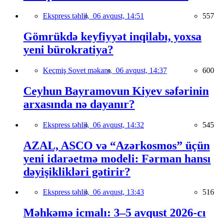
Ekspress təhlil,
06 avqust, 14:51
557
Gömrükdə keyfiyyət inqilabı, yoxsa
yeni bürokratiya?
Keçmiş Sovet məkanı,
06 avqust, 14:37
600
Ceyhun Bayramovun Kiyev səfərinin
arxasında nə dayanır?
Ekspress təhlil,
06 avqust, 14:32
545
AZAL, ASCO və “Azərkosmos” üçün
yeni idarəetmə modeli: Fərman hansı
dəyişiklikləri gətirir?
Ekspress təhlil,
06 avqust, 13:43
516
Məhkəmə icmalı: 3–5 avqust 2026-cı