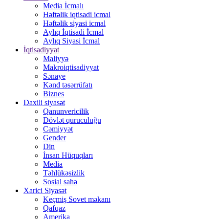
Media İcmalı
Həftəlik iqtisadi icmal
Həftəlik siyasi icmal
Aylıq İqtisadi İcmal
Aylıq Siyasi İcmal
İqtisadiyyat
Maliyyə
Makroiqtisadiyyat
Sənaye
Kənd təsərrüfatı
Biznes
Daxili siyasət
Qanunvericilik
Dövlət quruculuğu
Cəmiyyət
Gender
Din
İnsan Hüquqları
Media
Təhlükəsizlik
Sosial sahə
Xarici Siyasət
Keçmiş Sovet məkanı
Qafqaz
Amerika