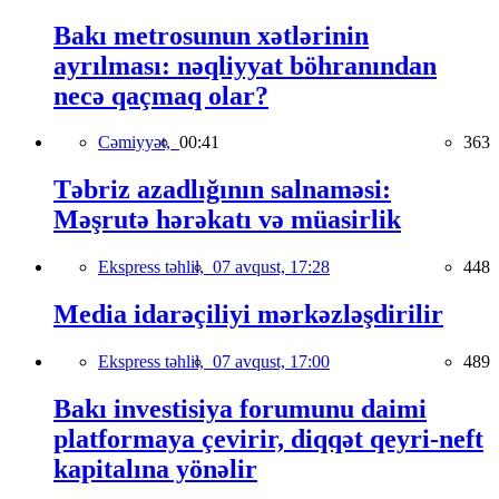
Bakı metrosunun xətlərinin
ayrılması: nəqliyyat böhranından
necə qaçmaq olar?
Cəmiyyət,
00:41
363
Təbriz azadlığının salnaməsi:
Məşrutə hərəkatı və müasirlik
Ekspress təhlil,
07 avqust, 17:28
448
Media idarəçiliyi mərkəzləşdirilir
Ekspress təhlil,
07 avqust, 17:00
489
Bakı investisiya forumunu daimi
platformaya çevirir, diqqət qeyri-neft
kapitalına yönəlir