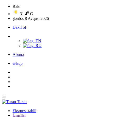
Bakı
0
31.4
C
Şənbə, 8 Avqust 2026
Daxil ol
Abunə
Əlaqə
Turan
Ekspress təhlil
İcmallar