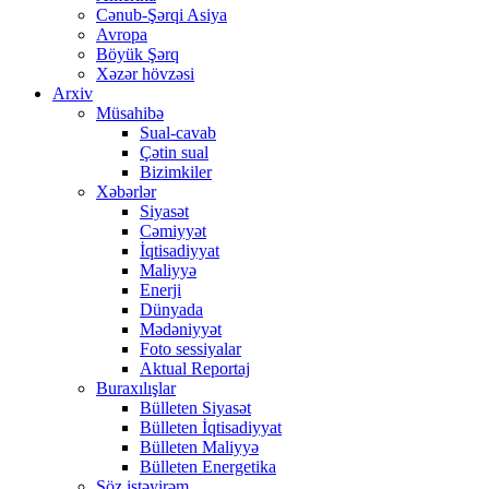
Cənub-Şərqi Asiya
Avropa
Böyük Şərq
Xəzər hövzəsi
Arxiv
Müsahibə
Sual-cavab
Çətin sual
Bizimkiler
Xəbərlər
Siyasət
Cəmiyyət
İqtisadiyyat
Maliyyə
Enerji
Dünyada
Mədəniyyət
Foto sessiyalar
Aktual Reportaj
Buraxılışlar
Bülleten Siyasət
Bülleten İqtisadiyyat
Bülleten Maliyyə
Bülleten Energetika
Söz istəyirəm