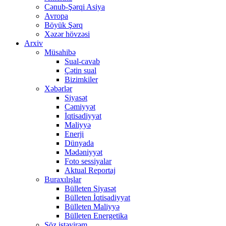
Cənub-Şərqi Asiya
Avropa
Böyük Şərq
Xəzər hövzəsi
Arxiv
Müsahibə
Sual-cavab
Çətin sual
Bizimkiler
Xəbərlər
Siyasət
Cəmiyyət
İqtisadiyyat
Maliyyə
Enerji
Dünyada
Mədəniyyət
Foto sessiyalar
Aktual Reportaj
Buraxılışlar
Bülleten Siyasət
Bülleten İqtisadiyyat
Bülleten Maliyyə
Bülleten Energetika
Söz istəyirəm