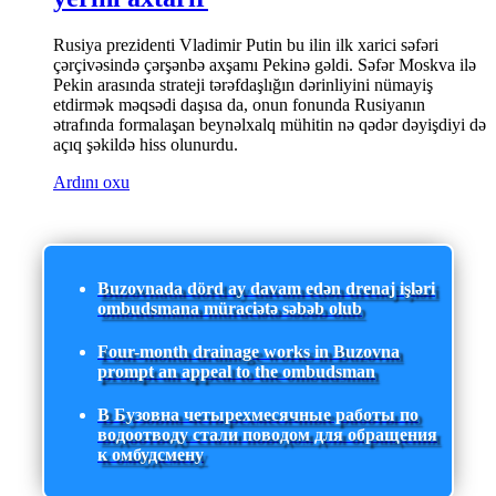
Rusiya prezidenti Vladimir Putin bu ilin ilk xarici səfəri
çərçivəsində çərşənbə axşamı Pekinə gəldi. Səfər Moskva ilə
Pekin arasında strateji tərəfdaşlığın dərinliyini nümayiş
etdirmək məqsədi daşısa da, onun fonunda Rusiyanın
ətrafında formalaşan beynəlxalq mühitin nə qədər dəyişdiyi də
açıq şəkildə hiss olunurdu.
Ardını oxu
Buzovnada dörd ay davam edən drenaj işləri
ombudsmana müraciətə səbəb olub
Four-month drainage works in Buzovna
prompt an appeal to the ombudsman
В Бузовна четырехмесячные работы по
водоотводу стали поводом для обращения
к омбудсмену