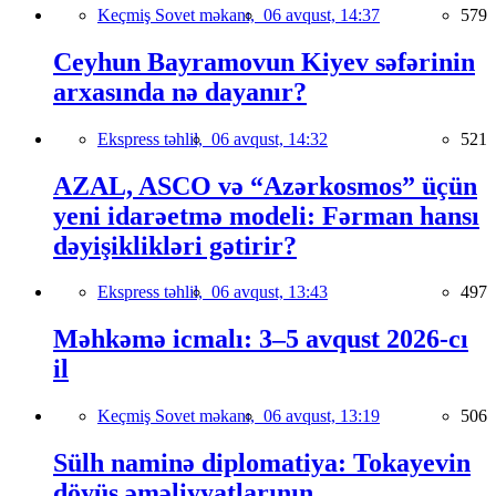
Keçmiş Sovet məkanı,
06 avqust, 14:37
579
Ceyhun Bayramovun Kiyev səfərinin
arxasında nə dayanır?
Ekspress təhlil,
06 avqust, 14:32
521
AZAL, ASCO və “Azərkosmos” üçün
yeni idarəetmə modeli: Fərman hansı
dəyişiklikləri gətirir?
Ekspress təhlil,
06 avqust, 13:43
497
Məhkəmə icmalı: 3–5 avqust 2026-cı
il
Keçmiş Sovet məkanı,
06 avqust, 13:19
506
Sülh naminə diplomatiya: Tokayevin
döyüş əməliyyatlarının