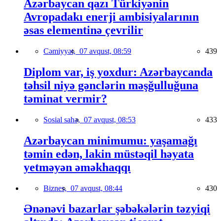
Azərbaycan qazı Türkiyənin
Avropadakı enerji ambisiyalarının
əsas elementinə çevrilir
Cəmiyyət,
07 avqust, 08:59
439
Diplom var, iş yoxdur: Azərbaycanda
təhsil niyə gənclərin məşğulluğuna
təminat vermir?
Sosial sahə,
07 avqust, 08:53
433
Azərbaycan minimumu: yaşamağı
təmin edən, lakin müstəqil həyata
yetməyən əməkhaqqı
Biznes,
07 avqust, 08:44
430
Ənənəvi bazarlar şəbəkələrin təzyiqi