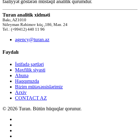
fəaliyyət göstərən müstəqil analitik qurumdur.
Turan analitik xidməti
Bakı, AZ1010
Süleyman Rəhimov küç.,186, Mən. 24
Tel.: (+99412) 440 11 96
agency@turan.az
Faydalı
İstifadə şərtləri
Məxfilik siyasti
Abunə
Haqqımızda
Bizim mütəxəssislərimiz
Arxiv
CONTACT AZ
© 2026 Turan. Bütün hüquqlar qorunur.