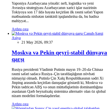
Yaponiya Azərbaycana yönəlir: neft, logistika və yeni
Avrasiya strategiyası Azərbaycanın xarici işlər nazirinin
Tokiyoya son 17 ildə həyata keçirilən ilk rəsmi səfəri Yapon
mətbuatında nisbətən təmkinli işıqlandırılsa da, bu hadisə
mahiyyət...
Ardını oxu
Cənub-Şərqi
Asiya
21 May 2026, 09:37
Moskva və Pekin qeyri-stabil dünyaya
qarşı
Rusiya prezidenti Vladimir Putinin mayın 19–20-də Chinaə
rəsmi səfəri sadəcə Rusiya–Çin tərəfdaşlığının növbəti
nümayişi olmadı. Putinlə Çin Xalq Respublikasının sədri Xi
Jinping arasında keçirilən danışıqlar göstərdi ki, Moskva və
Pekin tədricən ABŞ və onun müttəfiqlərinin dominantlığına
əsaslanan Qərb beynəlxalq sisteminə alternativ olan öz qlobal
nizam modelini formalaşdırırlar.
Ardını oxu