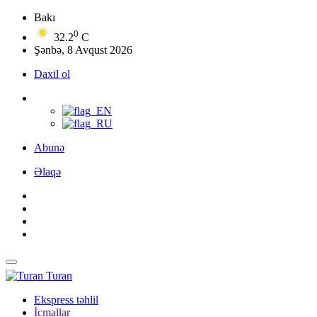
Bakı
0
32.2
C
Şənbə, 8 Avqust 2026
Daxil ol
Abunə
Əlaqə
Turan
Ekspress təhlil
İcmallar