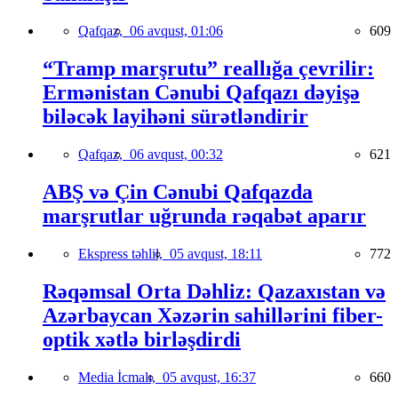
Qafqaz,
06 avqust, 01:06
609
“Tramp marşrutu” reallığa çevrilir:
Ermənistan Cənubi Qafqazı dəyişə
biləcək layihəni sürətləndirir
Qafqaz,
06 avqust, 00:32
621
ABŞ və Çin Cənubi Qafqazda
marşrutlar uğrunda rəqabət aparır
Ekspress təhlil,
05 avqust, 18:11
772
Rəqəmsal Orta Dəhliz: Qazaxıstan və
Azərbaycan Xəzərin sahillərini fiber-
optik xətlə birləşdirdi
Media İcmalı,
05 avqust, 16:37
660