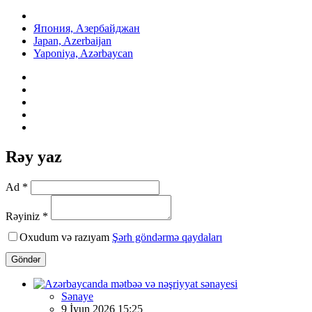
Япония, Азербайджан
Japan, Azerbaijan
Yaponiya, Azərbaycan
Rəy yaz
Ad *
Rəyiniz *
Oxudum və razıyam
Şərh göndərmə qaydaları
Göndər
Sənaye
9 İyun 2026 15:25