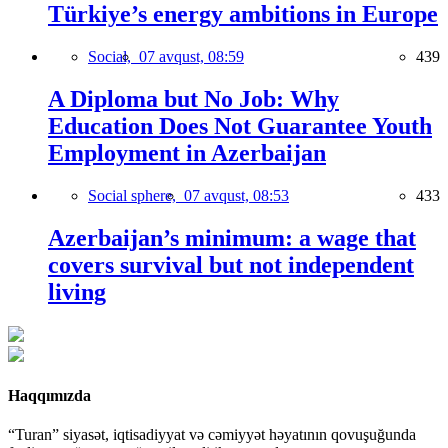
Türkiye’s energy ambitions in Europe
Social,
07 avqust, 08:59
439
A Diploma but No Job: Why
Education Does Not Guarantee Youth
Employment in Azerbaijan
Social sphere,
07 avqust, 08:53
433
Azerbaijan’s minimum: a wage that
covers survival but not independent
living
Haqqımızda
“Turan” siyasət, iqtisadiyyat və cəmiyyət həyatının qovuşuğunda