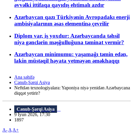
əvvəlki ittifaqa qayıdış ehtimalı azdır
Azərbaycan qazı Türkiyənin Avropadakı enerji
ambisiyalarının əsas elementinə çevrilir
Diplom var, iş yoxdur: Azərbaycanda təhsil
niyə gənclərin məşğulluğuna təminat vermir?
Azərbaycan minimumu: yaşamağı təmin edən,
lakin müstəqil həyata yetməyən əməkhaqqı
Ana səhifə
Cənub-Şərqi Asiya
Neftdən texnologiyalara: Yaponiya niyə yenidən Azərbaycana
diqqət yetirir?
Cənub-Şərqi Asiya
9 İyun 2026, 17:30
1897
A-
A
A+