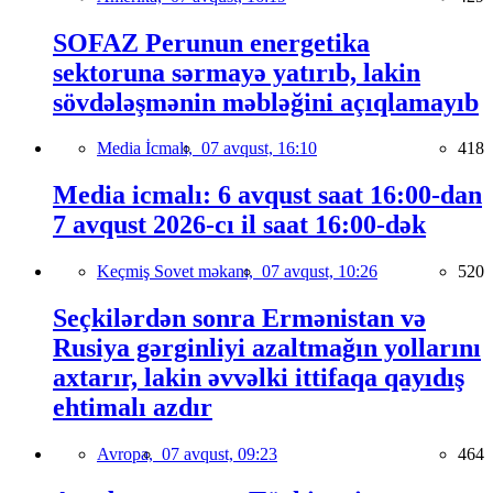
SOFAZ Perunun energetika
sektoruna sərmayə yatırıb, lakin
sövdələşmənin məbləğini açıqlamayıb
Media İcmalı,
07 avqust, 16:10
418
Media icmalı: 6 avqust saat 16:00-dan
7 avqust 2026-cı il saat 16:00-dək
Keçmiş Sovet məkanı,
07 avqust, 10:26
520
Seçkilərdən sonra Ermənistan və
Rusiya gərginliyi azaltmağın yollarını
axtarır, lakin əvvəlki ittifaqa qayıdış
ehtimalı azdır
Avropa,
07 avqust, 09:23
464