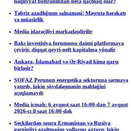
nəqliyyat böhranından necə qaçmaq olar?
Təbriz azadlığının salnaməsi: Məşrutə hərəkatı
və müasirlik
Media idarəçiliyi mərkəzləşdirilir
Bakı investisiya forumunu daimi platformaya
çevirir, diqqət qeyri-neft kapitalına yönəlir
Ankara, İslamabad və Ər-Riyad kimə qarşı
birləşir?
SOFAZ Perunun energetika sektoruna sərmayə
yatırıb, lakin sövdələşmənin məbləğini
açıqlamayıb
Media icmalı: 6 avqust saat 16:00-dan 7 avqust
2026-cı il saat 16:00-dək
Seçkilərdən sonra Ermənistan və Rusiya
gərginliyi azaltmağın yollarını axtarır, lakin