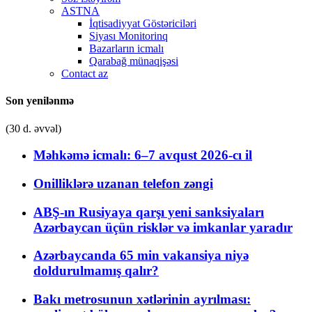
ASTNA
İqtisadiyyat Göstəriciləri
Siyası Monitorinq
Bazarların icmalı
Qarabağ münaqişəsi
Contact az
Son yenilənmə
(30 d. əvvəl)
Məhkəmə icmalı: 6–7 avqust 2026-cı il
Onilliklərə uzanan telefon zəngi
ABŞ-ın Rusiyaya qarşı yeni sanksiyaları
Azərbaycan üçün risklər və imkanlar yaradır
Azərbaycanda 65 min vakansiya niyə
doldurulmamış qalır?
Bakı metrosunun xətlərinin ayrılması: