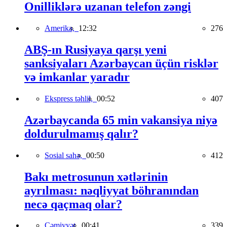
Onilliklərə uzanan telefon zəngi
Amerika,
12:32
276
ABŞ-ın Rusiyaya qarşı yeni
sanksiyaları Azərbaycan üçün risklər
və imkanlar yaradır
Ekspress təhlil,
00:52
407
Azərbaycanda 65 min vakansiya niyə
doldurulmamış qalır?
Sosial sahə,
00:50
412
Bakı metrosunun xətlərinin
ayrılması: nəqliyyat böhranından
necə qaçmaq olar?
Cəmiyyət,
00:41
339