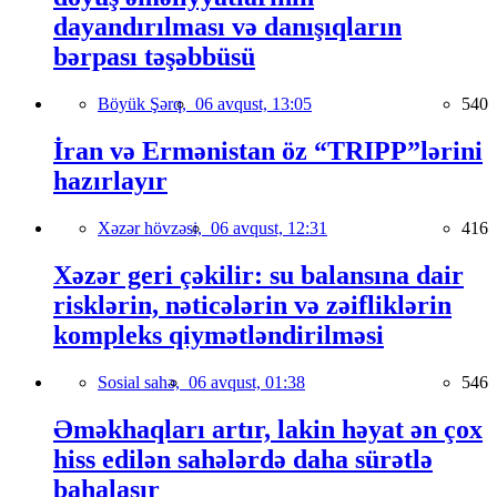
dayandırılması və danışıqların
bərpası təşəbbüsü
Böyük Şərq,
06 avqust, 13:05
540
İran və Ermənistan öz “TRIPP”lərini
hazırlayır
Xəzər hövzəsi,
06 avqust, 12:31
416
Xəzər geri çəkilir: su balansına dair
risklərin, nəticələrin və zəifliklərin
kompleks qiymətləndirilməsi
Sosial sahə,
06 avqust, 01:38
546
Əməkhaqları artır, lakin həyat ən çox
hiss edilən sahələrdə daha sürətlə
bahalaşır