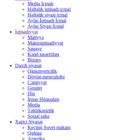
Media İcmalı
Həftəlik iqtisadi icmal
Həftəlik siyasi icmal
Aylıq İqtisadi İcmal
Aylıq Siyasi İcmal
İqtisadiyyat
Maliyyə
Makroiqtisadiyyat
Sənaye
Kənd təsərrüfatı
Biznes
Daxili siyasət
Qanunvericilik
Dövlət quruculuğu
Cəmiyyət
Gender
Din
İnsan Hüquqları
Media
Təhlükəsizlik
Sosial sahə
Xarici Siyasət
Keçmiş Sovet məkanı
Qafqaz
Amerika