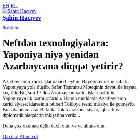
EN
RU
Şahin Hacıyev
Redaktor
Neftdən texnologiyalara:
Yaponiya niyə yenidən
Azərbaycana diqqət yetirir?
Azərbaycanın xarici işlər naziri Ceyhun Bayramov rəsmi səfərlə
Yaponiyaya yola düşüb. Səfər Toşimitsu Moteqinin dəvəti ilə həyata
keçirilir. Bu, son 17 ildə Azərbaycan xarici işlər nazirinin
Yaponiyaya ilk rəsmi səfəridir. Həmin müddətdə Azərbaycanın
xarici siyasət idarəsinin rəhbəri Tokioya rəsmi missiya ilə getməyib.
Bu səbəbdən səfər Bakı ilə Tokio arasında siyasi, iqtisadi və
diplomatik əlaqələrin inkişafına verilə...
Daha çox oxumaq üçün daxil olun və ya abunə olun
Daxil ol
Abunə ol