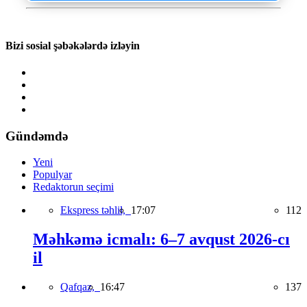
Bizi sosial şəbəkələrdə izləyin
Gündəmdə
Yeni
Populyar
Redaktorun seçimi
Ekspress təhlil,
17:07
112
Məhkəmə icmalı: 6–7 avqust 2026-cı
il
Qafqaz,
16:47
137