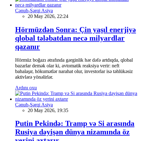
Cənub-Şərqi Asiya
20 May 2026, 22:24
Hörmüzdən Sonra: Çin yaşıl enerjiyə
qlobal tələbatdan necə milyardlar
qazanır
Hörmüz boğazı ətrafında gərginlik hər dəfə artdıqda, qlobal
bazarlar demək olar ki, avtomatik reaksiya verir: neft
bahalaşır, hökumətlər narahat olur, investorlar isə təhlükəsiz
aktivlərə yönəlirlər.
Ardını oxu
Cənub-Şərqi Asiya
20 May 2026, 19:35
Putin Pekində: Tramp və Si arasında
Rusiya dəyişən dünya nizamında öz
yerini axtarır