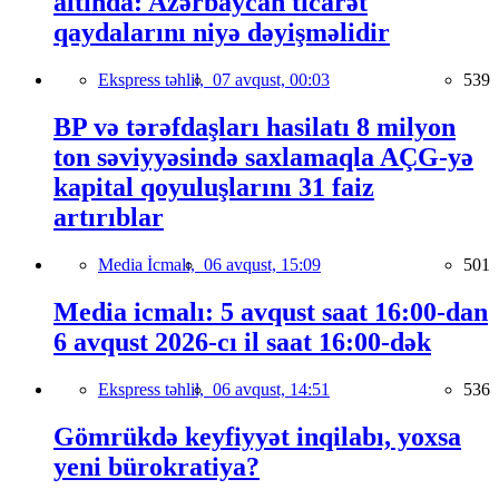
altında: Azərbaycan ticarət
qaydalarını niyə dəyişməlidir
Ekspress təhlil,
07 avqust, 00:03
539
BP və tərəfdaşları hasilatı 8 milyon
ton səviyyəsində saxlamaqla AÇG-yə
kapital qoyuluşlarını 31 faiz
artırıblar
Media İcmalı,
06 avqust, 15:09
501
Media icmalı: 5 avqust saat 16:00-dan
6 avqust 2026-cı il saat 16:00-dək
Ekspress təhlil,
06 avqust, 14:51
536
Gömrükdə keyfiyyət inqilabı, yoxsa
yeni bürokratiya?