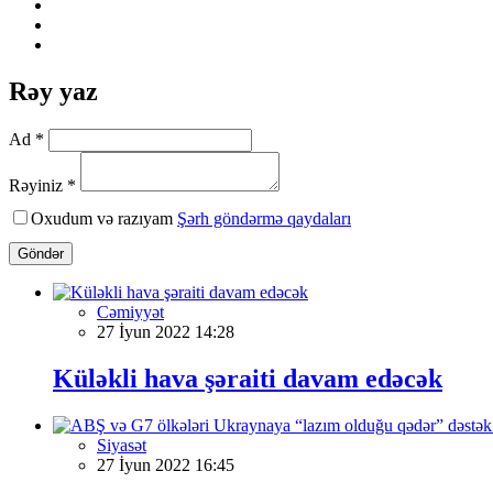
Rəy yaz
Ad *
Rəyiniz *
Oxudum və razıyam
Şərh göndərmə qaydaları
Göndər
Cəmiyyət
27 İyun 2022 14:28
Küləkli hava şəraiti davam edəcək
Siyasət
27 İyun 2022 16:45