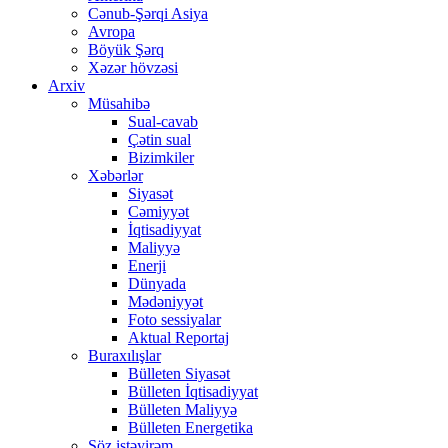
Cənub-Şərqi Asiya
Avropa
Böyük Şərq
Xəzər hövzəsi
Arxiv
Müsahibə
Sual-cavab
Çətin sual
Bizimkiler
Xəbərlər
Siyasət
Cəmiyyət
İqtisadiyyat
Maliyyə
Enerji
Dünyada
Mədəniyyət
Foto sessiyalar
Aktual Reportaj
Buraxılışlar
Bülleten Siyasət
Bülleten İqtisadiyyat
Bülleten Maliyyə
Bülleten Energetika
Söz istəyirəm