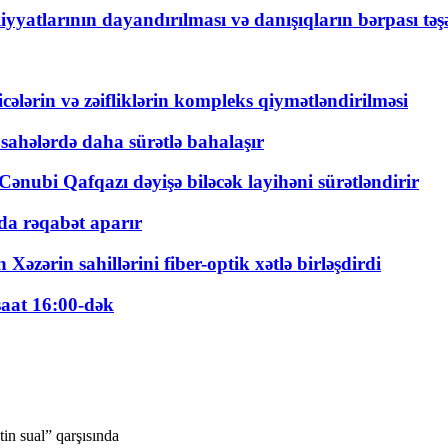
yyatlarının dayandırılması və danışıqların bərpası tə
ticələrin və zəifliklərin kompleks qiymətləndirilməsi
 sahələrdə daha sürətlə bahalaşır
ənubi Qafqazı dəyişə biləcək layihəni sürətləndirir
a rəqabət aparır
zərin sahillərini fiber-optik xətlə birləşdirdi
saat 16:00-dək
in sual” qarşısında