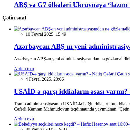
ABŞ və G7 ölkələri Ukraynaya “lazım o
Çətin sual
10 Fevral 2025, 15:49
Azərbaycan ABŞ-ın yeni administrasiya
Azərbaycan ABŞ-ın yeni administrasiyasından nə gözləməlidir
Ardını oxu
4 Fevral 2025, 20:06
USAİD-ə qarşı iddiaların əsası varmı? 
Tramp administrasiyasının USAİD-lə bağlı iddiaları, bu iddial
Cəfərli Kamran Mahmudovun təqdimatında yayımlanan “Çətin sua
Ardını oxu
30 Yanvar 2025, 19:32