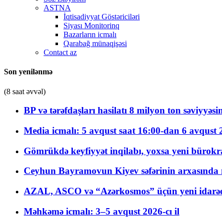
ASTNA
İqtisadiyyat Göstəriciləri
Siyası Monitorinq
Bazarların icmalı
Qarabağ münaqişəsi
Contact az
Son yenilənmə
(8 saat əvvəl)
BP və tərəfdaşları hasilatı 8 milyon ton səviyyəs
Media icmalı: 5 avqust saat 16:00-dan 6 avqust 2
Gömrükdə keyfiyyət inqilabı, yoxsa yeni bürokr
Ceyhun Bayramovun Kiyev səfərinin arxasında 
AZAL, ASCO və “Azərkosmos” üçün yeni idarəetm
Məhkəmə icmalı: 3–5 avqust 2026-cı il