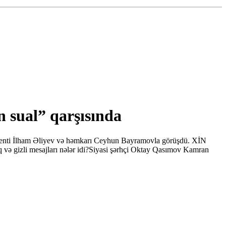
n sual” qarşısında
zidenti İlham Əliyev və həmkarı Ceyhun Bayramovla görüşdü. XİN
çıq və gizli mesajları nələr idi?Siyasi şərhçi Oktay Qasımov Kamran