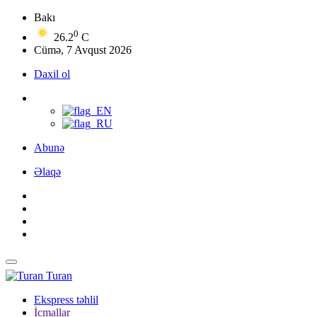
Bakı
0
26.2
C
Cümə, 7 Avqust 2026
Daxil ol
Abunə
Əlaqə
Turan
Ekspress təhlil
İcmallar