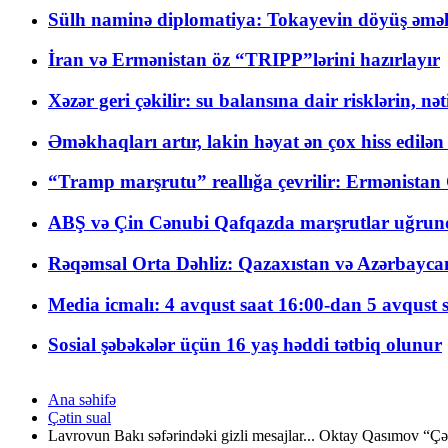
Sülh naminə diplomatiya: Tokayevin döyüş əməli
İran və Ermənistan öz “TRIPP”lərini hazırlayır
Xəzər geri çəkilir: su balansına dair risklərin, nə
Əməkhaqları artır, lakin həyat ən çox hiss edilən
“Tramp marşrutu” reallığa çevrilir: Ermənistan C
ABŞ və Çin Cənubi Qafqazda marşrutlar uğrund
Rəqəmsal Orta Dəhliz: Qazaxıstan və Azərbaycan Xə
Media icmalı: 4 avqust saat 16:00-dan 5 avqust 
Sosial şəbəkələr üçün 16 yaş həddi tətbiq olunur
Ana səhifə
Çətin sual
Lavrovun Bakı səfərindəki gizli mesajlar... Oktay Qasımov “Çət