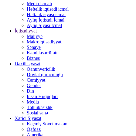
Media İcmalı
Həftəlik iqtisadi icmal
Həftəlik siyasi icmal
Aylıq İqtisadi İcmal
Aylıq Siyasi İcmal
İqtisadiyyat
Maliyyə
Makroiqtisadiyyat
Sənaye
Kənd təsərrüfatı
Biznes
Daxili siyasət
Qanunvericilik
Dövlət quruculuğu
Cəmiyyət
Gender
Din
İnsan Hüquqları
Media
Təhlükəsizlik
Sosial sahə
Xarici Siyasət
Keçmiş Sovet məkanı
Qafqaz
Amerika