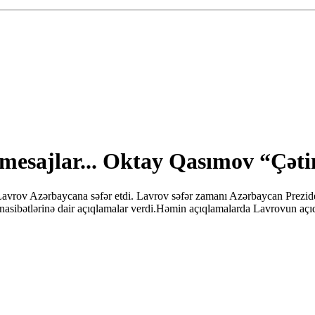
 mesajlar... Oktay Qasımov “Çəti
ey Lavrov Azərbaycana səfər etdi. Lavrov səfər zamanı Azərbaycan Pre
ə münasibətlərinə dair açıqlamalar verdi.Həmin açıqlamalarda Lavrovun a