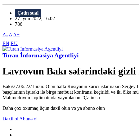
Çətin sual
27 İyun 2022, 16:02
786
A-
A
A+
EN
RU
Turan İnformasiya Agentliyi
Lavrovun Bakı səfərindəki gizli
Bakı/27.06.22/Turan: Ötən həftə Rusiyanın xarici işlər naziri Serg
başçılarının iştirakı ilə birgə mətbuat konfransı keçirildi və iki ölk
Mahmudovun təqdimatında yayımlanan “Çətin su...
Daha çox oxumaq üçün daxil olun və ya abunə olun
Daxil ol
Abunə ol