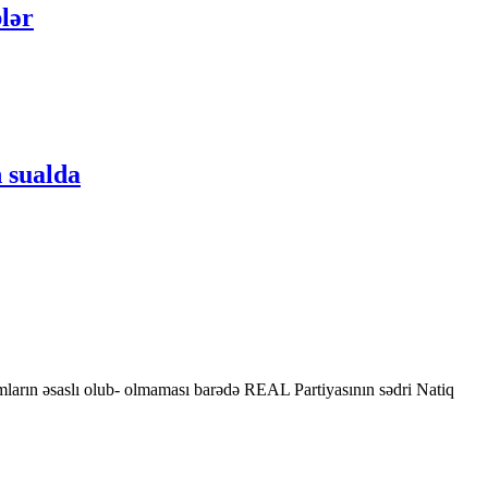
lər
 sualda
mların əsaslı olub- olmaması barədə REAL Partiyasının sədri Natiq