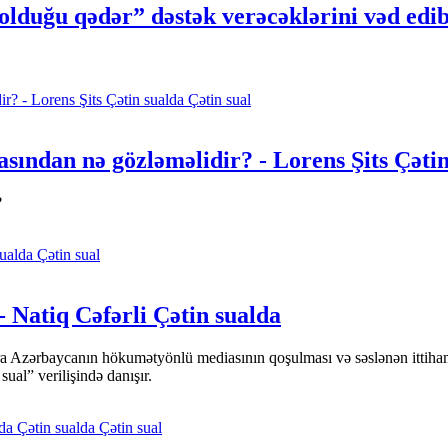
lduğu qədər” dəstək verəcəklərini vəd edib
Çətin sual
sından nə gözləməlidir? - Lorens Şits Çətin
?
Çətin sual
- Natiq Cəfərli Çətin sualda
ara Azərbaycanın hökumətyönlü mediasının qoşulması və səslənən ittiha
l” verilişində danışır.
Çətin sual