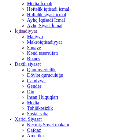
Media İcmalı
Həftəlik iqtisadi icmal
Həftəlik siyasi icmal
Aylıq İqtisadi İcmal
Aylıq Siyasi İcmal
İqtisadiyyat
Maliyyə
Makroiqtisadiyyat
Sənaye
Kənd təsərrüfatı
Biznes
Daxili siyasət
Qanunvericilik
Dövlət quruculuğu
Cəmiyyət
Gender
Din
İnsan Hüquqları
Media
Təhlükəsizlik
Sosial sahə
Xarici Siyasət
Keçmiş Sovet məkanı
Qafqaz
Amerika