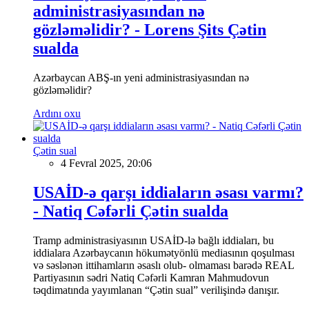
administrasiyasından nə
gözləməlidir? - Lorens Şits Çətin
sualda
Azərbaycan ABŞ-ın yeni administrasiyasından nə
gözləməlidir?
Ardını oxu
Çətin sual
4 Fevral 2025, 20:06
USAİD-ə qarşı iddiaların əsası varmı?
- Natiq Cəfərli Çətin sualda
Tramp administrasiyasının USAİD-lə bağlı iddiaları, bu
iddialara Azərbaycanın hökumətyönlü mediasının qoşulması
və səslənən ittihamların əsaslı olub- olmaması barədə REAL
Partiyasının sədri Natiq Cəfərli Kamran Mahmudovun
təqdimatında yayımlanan “Çətin sual” verilişində danışır.