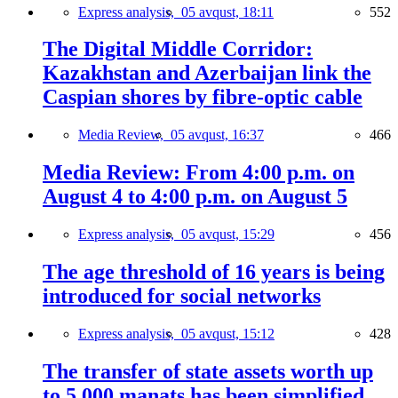
Express analysis,
05 avqust, 18:11
552
The Digital Middle Corridor:
Kazakhstan and Azerbaijan link the
Caspian shores by fibre-optic cable
Media Review,
05 avqust, 16:37
466
Media Review: From 4:00 p.m. on
August 4 to 4:00 p.m. on August 5
Express analysis,
05 avqust, 15:29
456
The age threshold of 16 years is being
introduced for social networks
Express analysis,
05 avqust, 15:12
428
The transfer of state assets worth up
to 5,000 manats has been simplified