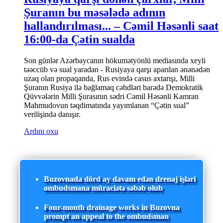
Şuranın bu məsələdə adının
hallandırılması... – Cəmil Həsənli saat
16:00-da Çətin sualda
Son günlər Azərbaycanın hökumətyönlü mediasında xeyli
təəccüb və sual yaradan - Rusiyaya qarşı aparılan ənənədən
uzaq olan propaqanda, Rus evində casus axtarışı, Milli
Şuranın Rusiya ilə bağlamaq cəhdləri barədə Demokratik
Qüvvələrin Milli Şurasının sədri Cəmil Həsənli Kamran
Mahmudovun təqdimatında yayımlanan “Çətin sual”
verilişində danışır.
Ardını oxu
Buzovnada dörd ay davam edən drenaj işləri
ombudsmana müraciətə səbəb olub
Four-month drainage works in Buzovna
prompt an appeal to the ombudsman