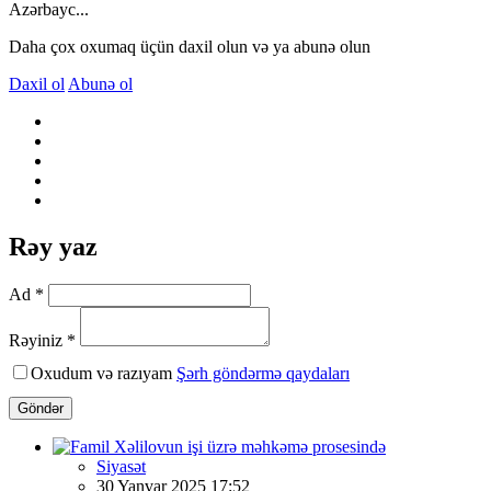
Azərbayc...
Daha çox oxumaq üçün daxil olun və ya abunə olun
Daxil ol
Abunə ol
Rəy yaz
Ad *
Rəyiniz *
Oxudum və razıyam
Şərh göndərmə qaydaları
Göndər
Siyasət
30 Yanvar 2025 17:52