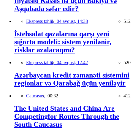
İnyatsio Kassis nə üçün Bakıya və
Aşqabada səfər edir?
Ekspress təhlil,
04 avqust, 14:38
512
İstehsalat qəzalarına qarşı yeni
sığorta modeli: sistem yenilənir,
risklər azalacaqmı?
Ekspress təhlil,
04 avqust, 12:42
520
Azərbaycan kredit zəmanəti sistemini
regionlar və Qarabağ üçün yeniləyir
Caucasus,
00:32
412
The United States and China Are
Competingfor Routes Through the
South Caucasus