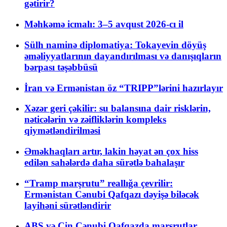
gətirir?
Məhkəmə icmalı: 3–5 avqust 2026-cı il
Sülh naminə diplomatiya: Tokayevin döyüş
əməliyyatlarının dayandırılması və danışıqların
bərpası təşəbbüsü
İran və Ermənistan öz “TRIPP”lərini hazırlayır
Xəzər geri çəkilir: su balansına dair risklərin,
nəticələrin və zəifliklərin kompleks
qiymətləndirilməsi
Əməkhaqları artır, lakin həyat ən çox hiss
edilən sahələrdə daha sürətlə bahalaşır
“Tramp marşrutu” reallığa çevrilir:
Ermənistan Cənubi Qafqazı dəyişə biləcək
layihəni sürətləndirir
ABŞ və Çin Cənubi Qafqazda marşrutlar