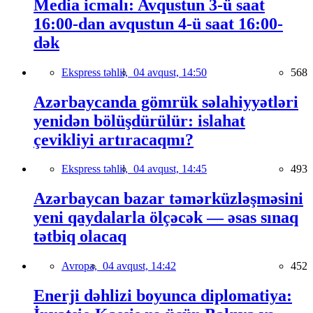
Media icmalı: Avqustun 3-ü saat
16:00-dan avqustun 4-ü saat 16:00-
dək
Ekspress təhlil,
04 avqust, 14:50
568
Azərbaycanda gömrük səlahiyyətləri
yenidən bölüşdürülür: islahat
çevikliyi artıracaqmı?
Ekspress təhlil,
04 avqust, 14:45
493
Azərbaycan bazar təmərküzləşməsini
yeni qaydalarla ölçəcək — əsas sınaq
tətbiq olacaq
Avropa,
04 avqust, 14:42
452
Enerji dəhlizi boyunca diplomatiya: