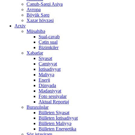
Cənub-Şərqi Asiya
Avropa
Böyük Şərq
Xəzər hövzəsi
Arxiv
Müsahibə
Sual-cavab
Çətin sual
Bizimkiler
Xəbərlər
Siyasət
Cəmiyyət
İqtisadiyyat
Maliyyə
Enerji
Dünyada
Mədəniyyət
Foto sessiyalar
Aktual Reportaj
Buraxılışlar
Bülleten Siyasət
Bülleten İqtisadiyyat
Bülleten Maliyyə
Bülleten Energetika
Söz istəyirəm