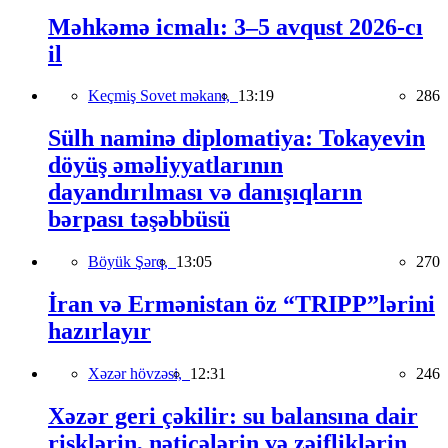
Məhkəmə icmalı: 3–5 avqust 2026-cı
il
Keçmiş Sovet məkanı,
13:19
286
Sülh naminə diplomatiya: Tokayevin
döyüş əməliyyatlarının
dayandırılması və danışıqların
bərpası təşəbbüsü
Böyük Şərq,
13:05
270
İran və Ermənistan öz “TRIPP”lərini
hazırlayır
Xəzər hövzəsi,
12:31
246
Xəzər geri çəkilir: su balansına dair
risklərin, nəticələrin və zəifliklərin