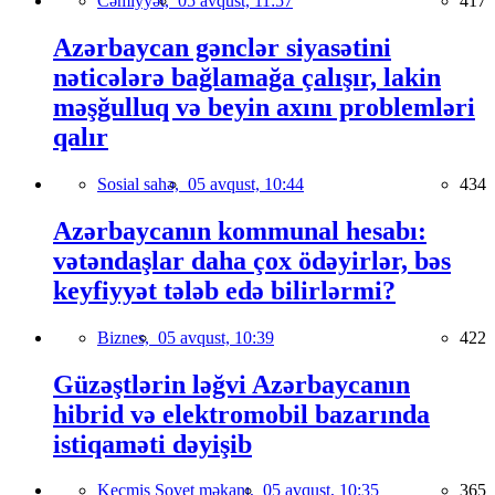
Cəmiyyət,
05 avqust, 11:57
417
Azərbaycan gənclər siyasətini
nəticələrə bağlamağa çalışır, lakin
məşğulluq və beyin axını problemləri
qalır
Sosial sahə,
05 avqust, 10:44
434
Azərbaycanın kommunal hesabı:
vətəndaşlar daha çox ödəyirlər, bəs
keyfiyyət tələb edə bilirlərmi?
Biznes,
05 avqust, 10:39
422
Güzəştlərin ləğvi Azərbaycanın
hibrid və elektromobil bazarında
istiqaməti dəyişib
Keçmiş Sovet məkanı,
05 avqust, 10:35
365