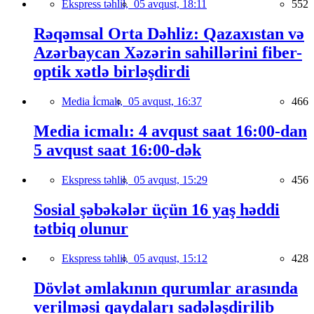
Ekspress təhlil,
05 avqust, 18:11
552
Rəqəmsal Orta Dəhliz: Qazaxıstan və
Azərbaycan Xəzərin sahillərini fiber-
optik xətlə birləşdirdi
Media İcmalı,
05 avqust, 16:37
466
Media icmalı: 4 avqust saat 16:00-dan
5 avqust saat 16:00-dək
Ekspress təhlil,
05 avqust, 15:29
456
Sosial şəbəkələr üçün 16 yaş həddi
tətbiq olunur
Ekspress təhlil,
05 avqust, 15:12
428
Dövlət əmlakının qurumlar arasında
verilməsi qaydaları sadələşdirilib