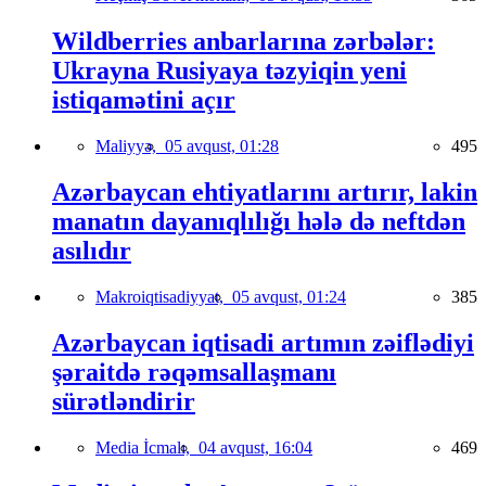
Wildberries anbarlarına zərbələr:
Ukrayna Rusiyaya təzyiqin yeni
istiqamətini açır
Maliyyə,
05 avqust, 01:28
495
Azərbaycan ehtiyatlarını artırır, lakin
manatın dayanıqlılığı hələ də neftdən
asılıdır
Makroiqtisadiyyat,
05 avqust, 01:24
385
Azərbaycan iqtisadi artımın zəiflədiyi
şəraitdə rəqəmsallaşmanı
sürətləndirir
Media İcmalı,
04 avqust, 16:04
469