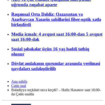
uğrunda rəqabət aparır
Rəqəmsal Orta Dəhliz: Qazaxıstan və
Azərbaycan Xəzərin sahillərini fiber-optik xətlə
birləşdirdi
Media icmalı: 4 avqust saat 16:00-dan 5 avqust
saat 16:00-dək
Sosial şəbəkələr üçün 16 yaş həddi tətbiq
olunur
Dövlət əmlakının qurumlar arasında verilməsi
qaydaları sadələşdirilib
Ana səhifə
Çətin sual
Bələdiyyə seçkiləri necə keçdi? – Hafiz Həsənov saat 16:00-
da Çətin sualda