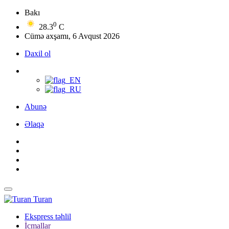
Bakı
0
28.3
C
Cümə axşamı, 6 Avqust 2026
Daxil ol
Abunə
Əlaqə
Turan
Ekspress təhlil
İcmallar