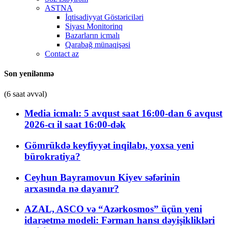
ASTNA
İqtisadiyyat Göstəriciləri
Siyası Monitorinq
Bazarların icmalı
Qarabağ münaqişəsi
Contact az
Son yenilənmə
(6 saat əvvəl)
Media icmalı: 5 avqust saat 16:00-dan 6 avqust
2026-cı il saat 16:00-dək
Gömrükdə keyfiyyət inqilabı, yoxsa yeni
bürokratiya?
Ceyhun Bayramovun Kiyev səfərinin
arxasında nə dayanır?
AZAL, ASCO və “Azərkosmos” üçün yeni
idarəetmə modeli: Fərman hansı dəyişiklikləri