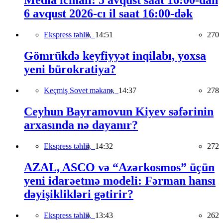
Media icmalı: 5 avqust saat 16:00-dan
6 avqust 2026-cı il saat 16:00-dək
Ekspress təhlil,
14:51
270
Gömrükdə keyfiyyət inqilabı, yoxsa
yeni bürokratiya?
Keçmiş Sovet məkanı,
14:37
278
Ceyhun Bayramovun Kiyev səfərinin
arxasında nə dayanır?
Ekspress təhlil,
14:32
272
AZAL, ASCO və “Azərkosmos” üçün
yeni idarəetmə modeli: Fərman hansı
dəyişiklikləri gətirir?
Ekspress təhlil,
13:43
262