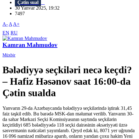
Çətin sual
30 Yanvar 2025, 19:32
7497
A-
A
A+
EN
RU
Kamran Mahmudov
Müxbir
Bələdiyyə seçkiləri necə keçdi?
– Hafiz Həsənov saat 16:00-da
Çətin sualda
Yanvarın 29-da Azərbaycanda bələdiyyə seçkilərində iştirak 31,45
faiz təşkil edib. Bu barədə MSK-dan məlumat verilib. Yanvarın 30-
da səhər Mərkəzi Seçki Komissiyasının saytında seçkilərin
keçirildiyi 685 bələdiyyədə 118 seçki dairəsinin əksəriyyəti üzrə
səsvermənin nəticələri yayımlanıb. Qeyd edək ki, 8071 yer uğrunda
16 096 namizəd mübarizə aparıb, onların yarıdan çoxu hakim Yeni