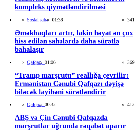
kompleks qiymətləndirilməsi
Sosial sahə,
01:38
341
Əməkhaqları artır, lakin həyat ən çox
hiss edilən sahələrdə daha sürətlə
bahalaşır
Qafqaz,
01:06
369
“Tramp marşrutu” reallığa çevrilir:
Ermənistan Cənubi Qafqazı dəyişə
biləcək layihəni sürətləndirir
Qafqaz,
00:32
412
ABŞ və Çin Cənubi Qafqazda
marşrutlar uğrunda rəqabət aparır