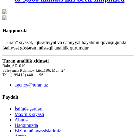
Haqqımızda
“Turan” siyasət, iqtisadiyyat və cəmiyyət həyatının qovuşuğunda
fəaliyyət göstərən müstəqil analitik qurumdur.
Turan analitik xidməti
Bakı, AZ1010
Süleyman Rəhimov küç.,186, Mən. 24
Tel.: (+99412) 440 11 96
agency@turan.az
Faydalı
İstifadə şərtləri
Məxfilik siyasti
Abunə
Haqqımızda
Bizim mütəxəssislərimiz