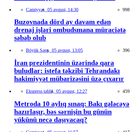
Cəmiyyət,
05 avqust, 14:30
998
Buzovnada dörd ay davam edən
drenaj işləri ombudsmana müraciətə
səbəb olub
Böyük Şərq,
05 avqust, 13:05
396
İran prezidentinin üzərində qara
buludlar: istefa təkzibi Tehrandakı
hakimiyyət mübarizəsini üzə çıxarır
Ekspress təhlil,
05 avqust, 12:27
459
Metroda 10 aylıq sınaq: Bakı gələcəyə
hazırlaşır, bəs sərnişin bu günün
yükünü necə daşıyacaq?