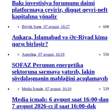
Bakı investisiya forumunu daimi
platformaya çevirir, diqqət qeyri-neft
kapitalına yönəlir
Böyük Şərq,
07 avqust, 16:27
608
Ankara, İslamabad və Ər-Riyad kimə
qarşı birləşir?
Amerika,
07 avqust, 16:19
550
SOFAZ Perunun energetika
sektoruna sərmayə yatırıb, lakin
sövdələşmənin məbləğini açıqlamayıb
Media İcmalı,
07 avqust, 16:10
529
Media icmalı: 6 avqust saat 16:00-dan
7 avqust 2026-cı il saat 16:00-dək