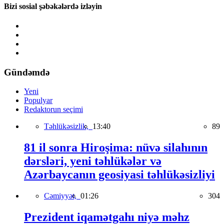
Bizi sosial şəbəkələrdə izləyin
Gündəmdə
Yeni
Populyar
Redaktorun seçimi
Təhlükəsizlik,
13:40
89
81 il sonra Hiroşima: nüvə silahının
dərsləri, yeni təhlükələr və
Azərbaycanın geosiyasi təhlükəsizliyi
Cəmiyyət,
01:26
304
Prezident iqamətgahı niyə məhz