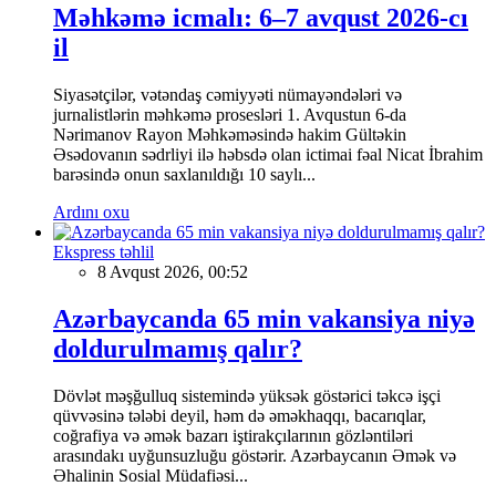
Məhkəmə icmalı: 6–7 avqust 2026-cı
il
Siyasətçilər, vətəndaş cəmiyyəti nümayəndələri və
jurnalistlərin məhkəmə prosesləri 1. Avqustun 6-da
Nərimanov Rayon Məhkəməsində hakim Gültəkin
Əsədovanın sədrliyi ilə həbsdə olan ictimai fəal Nicat İbrahim
barəsində onun saxlanıldığı 10 saylı...
Ardını oxu
Ekspress təhlil
8 Avqust 2026, 00:52
Azərbaycanda 65 min vakansiya niyə
doldurulmamış qalır?
Dövlət məşğulluq sistemində yüksək göstərici təkcə işçi
qüvvəsinə tələbi deyil, həm də əməkhaqqı, bacarıqlar,
coğrafiya və əmək bazarı iştirakçılarının gözləntiləri
arasındakı uyğunsuzluğu göstərir. Azərbaycanın Əmək və
Əhalinin Sosial Müdafiəsi...