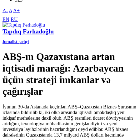
A-
A
A+
EN
RU
Tapdıq Fərhadoğlu
Jurnalist-şərhçi
ABŞ-ın Qazaxıstana artan
iqtisadi marağı: Azərbaycan
üçün strateji imkanlar və
çağırışlar
İyunun 30-da Astanada keçirilən ABŞ–Qazaxıstan Biznes Şurasının
iclasında bildirilib ki, iki ölkə arasında iqtisadi əməkdaşlıq yeni
inkişaf mərhələsinə daxil olub. ABŞ rəsmiləri ticarət dövriyyəsinin
artdığını, texnologiya mübadiləsinin genişləndiyini və yeni
investisiya layihələrinin hazırlandığını qeyd ediblər. ABŞ biznes
dairələrinin Qazaxıstanda 13,7 milyard ABŞ dolları həcmində