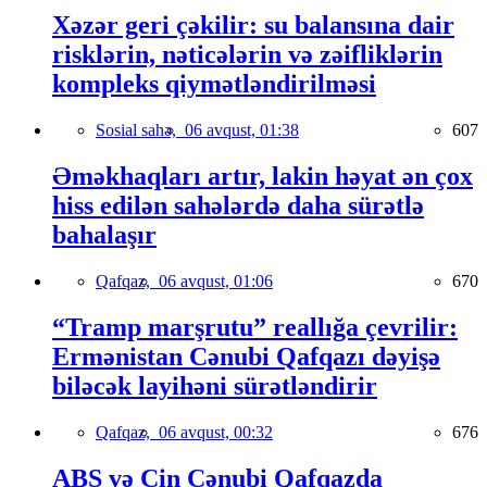
Xəzər geri çəkilir: su balansına dair
risklərin, nəticələrin və zəifliklərin
kompleks qiymətləndirilməsi
Sosial sahə,
06 avqust, 01:38
607
Əməkhaqları artır, lakin həyat ən çox
hiss edilən sahələrdə daha sürətlə
bahalaşır
Qafqaz,
06 avqust, 01:06
670
“Tramp marşrutu” reallığa çevrilir:
Ermənistan Cənubi Qafqazı dəyişə
biləcək layihəni sürətləndirir
Qafqaz,
06 avqust, 00:32
676
ABŞ və Çin Cənubi Qafqazda