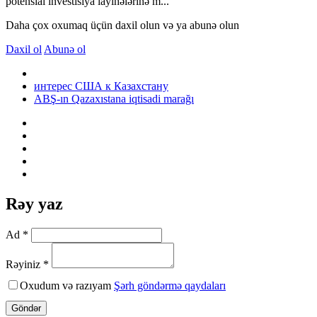
potensial investisiya layihələrinə m...
Daha çox oxumaq üçün daxil olun və ya abunə olun
Daxil ol
Abunə ol
интерес США к Казахстану
ABŞ-ın Qazaxıstana iqtisadi marağı
Rəy yaz
Ad *
Rəyiniz *
Oxudum və razıyam
Şərh göndərmə qaydaları
Göndər