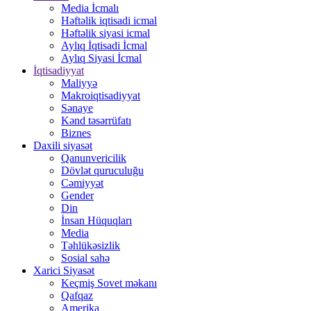
Media İcmalı
Həftəlik iqtisadi icmal
Həftəlik siyasi icmal
Aylıq İqtisadi İcmal
Aylıq Siyasi İcmal
İqtisadiyyat
Maliyyə
Makroiqtisadiyyat
Sənaye
Kənd təsərrüfatı
Biznes
Daxili siyasət
Qanunvericilik
Dövlət quruculuğu
Cəmiyyət
Gender
Din
İnsan Hüquqları
Media
Təhlükəsizlik
Sosial sahə
Xarici Siyasət
Keçmiş Sovet məkanı
Qafqaz
Amerika