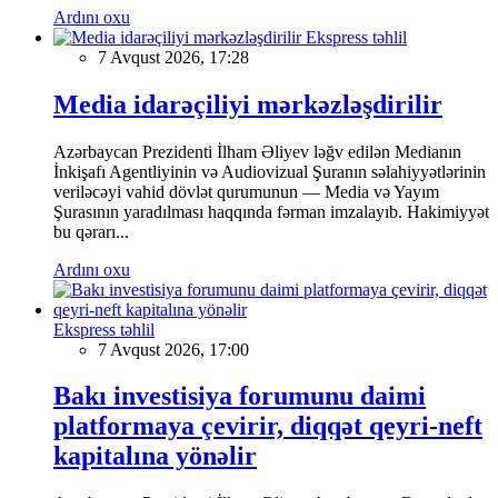
Ardını oxu
Ekspress təhlil
7 Avqust 2026, 17:28
Media idarəçiliyi mərkəzləşdirilir
Azərbaycan Prezidenti İlham Əliyev ləğv edilən Medianın
İnkişafı Agentliyinin və Audiovizual Şuranın səlahiyyətlərinin
veriləcəyi vahid dövlət qurumunun — Media və Yayım
Şurasının yaradılması haqqında fərman imzalayıb. Hakimiyyət
bu qərarı...
Ardını oxu
Ekspress təhlil
7 Avqust 2026, 17:00
Bakı investisiya forumunu daimi
platformaya çevirir, diqqət qeyri-neft
kapitalına yönəlir