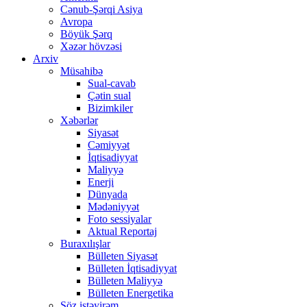
Cənub-Şərqi Asiya
Avropa
Böyük Şərq
Xəzər hövzəsi
Arxiv
Müsahibə
Sual-cavab
Çətin sual
Bizimkiler
Xəbərlər
Siyasət
Cəmiyyət
İqtisadiyyat
Maliyyə
Enerji
Dünyada
Mədəniyyət
Foto sessiyalar
Aktual Reportaj
Buraxılışlar
Bülleten Siyasət
Bülleten İqtisadiyyat
Bülleten Maliyyə
Bülleten Energetika
Söz istəyirəm