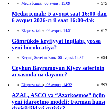
Media İcmalı,
06 avqust, 15:09
575
Media icmalı: 5 avqust saat 16:00-dan
6 avqust 2026-cı il saat 16:00-dək
Ekspress təhlil,
06 avqust, 14:51
617
Gömrükdə keyfiyyət inqilabı, yoxsa
yeni bürokratiya?
Keçmiş Sovet məkanı,
06 avqust, 14:37
654
Ceyhun Bayramovun Kiyev səfərinin
arxasında nə dayanır?
Ekspress təhlil,
06 avqust, 14:32
593
AZAL, ASCO və “Azərkosmos” üçün
yeni idarəetmə modeli: Fərman hansı
dəyişiklikləri gətirir?