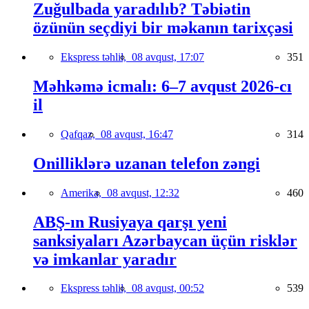
Zuğulbada yaradılıb? Təbiətin
özünün seçdiyi bir məkanın tarixçəsi
Ekspress təhlil,
08 avqust, 17:07
351
Məhkəmə icmalı: 6–7 avqust 2026-cı
il
Qafqaz,
08 avqust, 16:47
314
Onilliklərə uzanan telefon zəngi
Amerika,
08 avqust, 12:32
460
ABŞ-ın Rusiyaya qarşı yeni
sanksiyaları Azərbaycan üçün risklər
və imkanlar yaradır
Ekspress təhlil,
08 avqust, 00:52
539