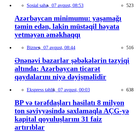
Sosial sahə,
07 avqust, 08:53
523
Azərbaycan minimumu: yaşamağı
təmin edən, lakin müstəqil həyata
yetməyən əməkhaqqı
Biznes,
07 avqust, 08:44
516
Ənənəvi bazarlar şəbəkələrin təzyiqi
altında: Azərbaycan ticarət
qaydalarını niyə dəyişməlidir
Ekspress təhlil,
07 avqust, 00:03
638
BP və tərəfdaşları hasilatı 8 milyon
ton səviyyəsində saxlamaqla AÇG-yə
kapital qoyuluşlarını 31 faiz
artırıblar