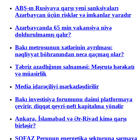
ABŞ-ın Rusiyaya qarşı yeni sanksiyaları
Azərbaycan üçün risklər və imkanlar yaradır
Azərbaycanda 65 min vakansiya niyə
doldurulmamış qalır?
Bakı metrosunun xətlərinin ayrılması:
nəqliyyat böhranından necə qaçmaq olar?
Təbriz azadlığının salnaməsi: Məşrutə hərəkatı
və müasirlik
Media idarəçiliyi mərkəzləşdirilir
Bakı investisiya forumunu daimi platformaya
çevirir, diqqət qeyri-neft kapitalına yönəlir
Ankara, İslamabad və Ər-Riyad kimə qarşı
birləşir?
SOFAZ Perunun energetika sektoruna sərmayə