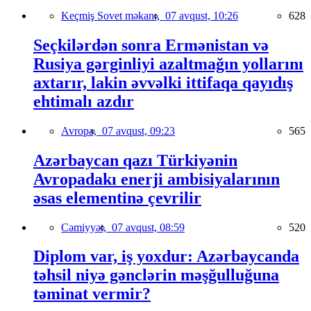
Keçmiş Sovet məkanı,
07 avqust, 10:26
628
Seçkilərdən sonra Ermənistan və
Rusiya gərginliyi azaltmağın yollarını
axtarır, lakin əvvəlki ittifaqa qayıdış
ehtimalı azdır
Avropa,
07 avqust, 09:23
565
Azərbaycan qazı Türkiyənin
Avropadakı enerji ambisiyalarının
əsas elementinə çevrilir
Cəmiyyət,
07 avqust, 08:59
520
Diplom var, iş yoxdur: Azərbaycanda
təhsil niyə gənclərin məşğulluğuna
təminat vermir?