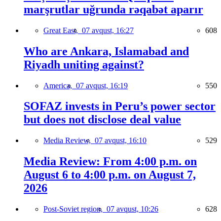
marşrutlar uğrunda rəqabət aparır
Great East,
07 avqust, 16:27
608
Who are Ankara, Islamabad and
Riyadh uniting against?
America,
07 avqust, 16:19
550
SOFAZ invests in Peru’s power sector
but does not disclose deal value
Media Review,
07 avqust, 16:10
529
Media Review: From 4:00 p.m. on
August 6 to 4:00 p.m. on August 7,
2026
Post-Soviet region,
07 avqust, 10:26
628