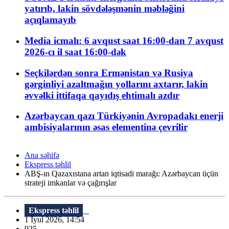
yatırıb, lakin sövdələşmənin məbləğini
açıqlamayıb
Media icmalı: 6 avqust saat 16:00-dan 7 avqust
2026-cı il saat 16:00-dək
Seçkilərdən sonra Ermənistan və Rusiya
gərginliyi azaltmağın yollarını axtarır, lakin
əvvəlki ittifaqa qayıdış ehtimalı azdır
Azərbaycan qazı Türkiyənin Avropadakı enerji
ambisiyalarının əsas elementinə çevrilir
Ana səhifə
Ekspress təhlil
ABŞ-ın Qazaxıstana artan iqtisadi marağı: Azərbaycan üçün
strateji imkanlar və çağırışlar
Ekspress təhlil
1 İyul 2026, 14:54
925