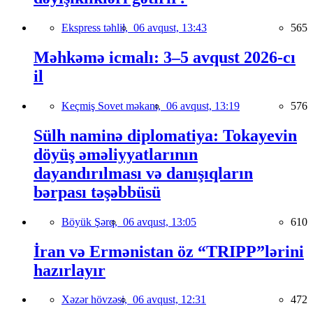
Ekspress təhlil,
06 avqust, 13:43
565
Məhkəmə icmalı: 3–5 avqust 2026-cı
il
Keçmiş Sovet məkanı,
06 avqust, 13:19
576
Sülh naminə diplomatiya: Tokayevin
döyüş əməliyyatlarının
dayandırılması və danışıqların
bərpası təşəbbüsü
Böyük Şərq,
06 avqust, 13:05
610
İran və Ermənistan öz “TRIPP”lərini
hazırlayır
Xəzər hövzəsi,
06 avqust, 12:31
472