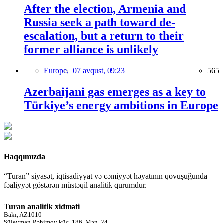
After the election, Armenia and
Russia seek a path toward de-
escalation, but a return to their
former alliance is unlikely
Europe,
07 avqust, 09:23
565
Azerbaijani gas emerges as a key to
Türkiye’s energy ambitions in Europe
Haqqımızda
“Turan” siyasət, iqtisadiyyat və cəmiyyət həyatının qovuşuğunda
fəaliyyət göstərən müstəqil analitik qurumdur.
Turan analitik xidməti
Bakı, AZ1010
Süleyman Rəhimov küç.,186, Mən. 24