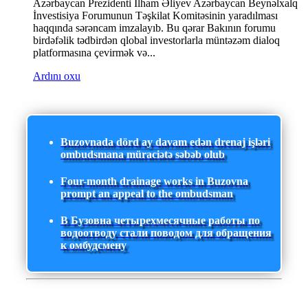
Azərbaycan Prezidenti İlham Əliyev Azərbaycan Beynəlxalq
İnvestisiya Forumunun Təşkilat Komitəsinin yaradılması
haqqında sərəncam imzalayıb. Bu qərar Bakının forumu
birdəfəlik tədbirdən qlobal investorlarla müntəzəm dialoq
platformasına çevirmək və...
Ardını oxu
Buzovnada dörd ay davam edən drenaj işləri
ombudsmana müraciətə səbəb olub
Four-month drainage works in Buzovna
prompt an appeal to the ombudsman
В Бузовна четырехмесячные работы по
водоотводу стали поводом для обращения
к омбудсмену