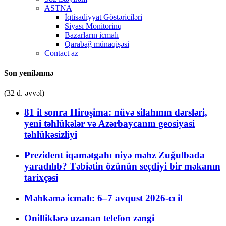
ASTNA
İqtisadiyyat Göstəriciləri
Siyası Monitorinq
Bazarların icmalı
Qarabağ münaqişəsi
Contact az
Son yenilənmə
(32 d. əvvəl)
81 il sonra Hiroşima: nüvə silahının dərsləri,
yeni təhlükələr və Azərbaycanın geosiyasi
təhlükəsizliyi
Prezident iqamətgahı niyə məhz Zuğulbada
yaradılıb? Təbiətin özünün seçdiyi bir məkanın
tarixçəsi
Məhkəmə icmalı: 6–7 avqust 2026-cı il
Onilliklərə uzanan telefon zəngi