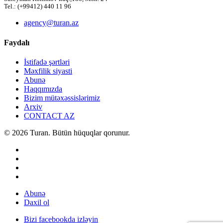
Tel.: (+99412) 440 11 96
agency@turan.az
Faydalı
İstifadə şərtləri
Məxfilik siyasti
Abunə
Haqqımızda
Bizim mütəxəssislərimiz
Arxiv
CONTACT AZ
© 2026 Turan. Bütün hüquqlar qorunur.
Abunə
Daxil ol
Bizi facebookda izləyin