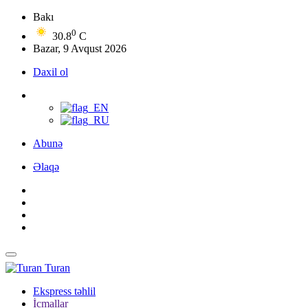
Bakı
0
30.8
C
Bazar, 9 Avqust 2026
Daxil ol
Abunə
Əlaqə
Turan
Ekspress təhlil
İcmallar