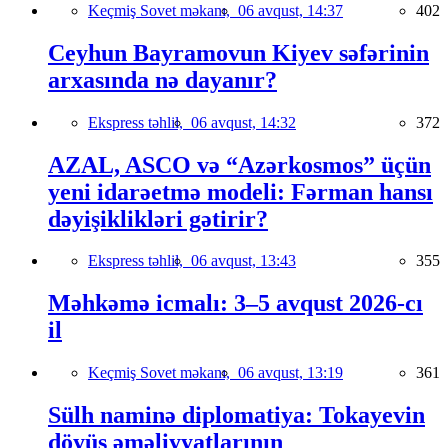
Keçmiş Sovet məkanı,
06 avqust, 14:37
402
Ceyhun Bayramovun Kiyev səfərinin
arxasında nə dayanır?
Ekspress təhlil,
06 avqust, 14:32
372
AZAL, ASCO və “Azərkosmos” üçün
yeni idarəetmə modeli: Fərman hansı
dəyişiklikləri gətirir?
Ekspress təhlil,
06 avqust, 13:43
355
Məhkəmə icmalı: 3–5 avqust 2026-cı
il
Keçmiş Sovet məkanı,
06 avqust, 13:19
361
Sülh naminə diplomatiya: Tokayevin
döyüş əməliyyatlarının