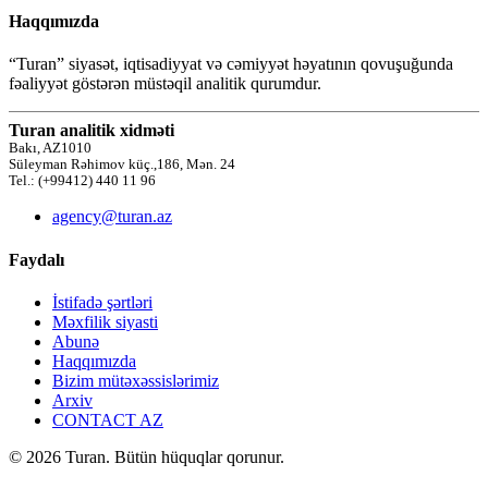
Haqqımızda
“Turan” siyasət, iqtisadiyyat və cəmiyyət həyatının qovuşuğunda
fəaliyyət göstərən müstəqil analitik qurumdur.
Turan analitik xidməti
Bakı, AZ1010
Süleyman Rəhimov küç.,186, Mən. 24
Tel.: (+99412) 440 11 96
agency@turan.az
Faydalı
İstifadə şərtləri
Məxfilik siyasti
Abunə
Haqqımızda
Bizim mütəxəssislərimiz
Arxiv
CONTACT AZ
© 2026 Turan. Bütün hüquqlar qorunur.