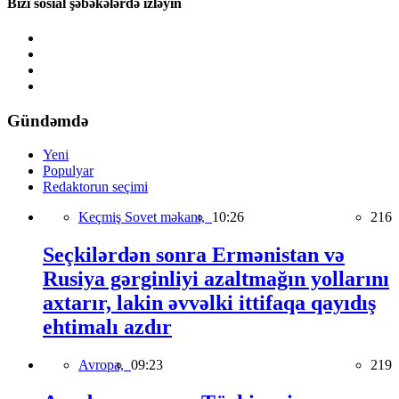
Bizi sosial şəbəkələrdə izləyin
Gündəmdə
Yeni
Populyar
Redaktorun seçimi
Keçmiş Sovet məkanı,
10:26
216
Seçkilərdən sonra Ermənistan və
Rusiya gərginliyi azaltmağın yollarını
axtarır, lakin əvvəlki ittifaqa qayıdış
ehtimalı azdır
Avropa,
09:23
219