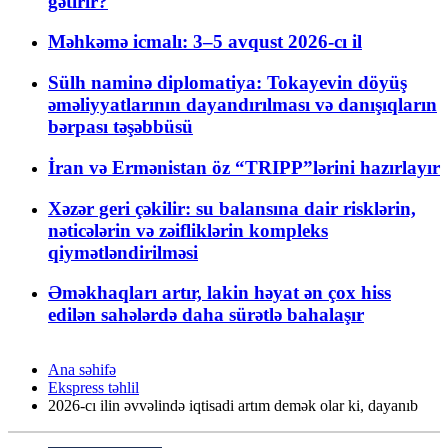
gətirir?
Məhkəmə icmalı: 3–5 avqust 2026-cı il
Sülh naminə diplomatiya: Tokayevin döyüş
əməliyyatlarının dayandırılması və danışıqların
bərpası təşəbbüsü
İran və Ermənistan öz “TRIPP”lərini hazırlayır
Xəzər geri çəkilir: su balansına dair risklərin,
nəticələrin və zəifliklərin kompleks
qiymətləndirilməsi
Əməkhaqları artır, lakin həyat ən çox hiss
edilən sahələrdə daha sürətlə bahalaşır
Ana səhifə
Ekspress təhlil
2026-cı ilin əvvəlində iqtisadi artım demək olar ki, dayanıb