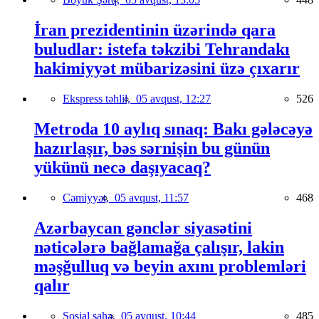
İran prezidentinin üzərində qara
buludlar: istefa təkzibi Tehrandakı
hakimiyyət mübarizəsini üzə çıxarır
Ekspress təhlil,
05 avqust, 12:27
526
Metroda 10 aylıq sınaq: Bakı gələcəyə
hazırlaşır, bəs sərnişin bu günün
yükünü necə daşıyacaq?
Cəmiyyət,
05 avqust, 11:57
468
Azərbaycan gənclər siyasətini
nəticələrə bağlamağa çalışır, lakin
məşğulluq və beyin axını problemləri
qalır
Sosial sahə,
05 avqust, 10:44
485