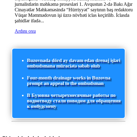
jurnalistlərin məhkəmə prosesləri 1. Avqustun 2-də Bakı Ağır
Cinayətlər Məhkəməsində “Hürriyyət” saytının baş redaktoru
Vüqar Məmmədovun işi üzrə növbəti iclas keçirilib. İclasda
şahidlər ifadə...
Ardını oxu
Buzovnada dörd ay davam edən drenaj işləri
ombudsmana müraciətə səbəb olub
Four-month drainage works in Buzovna
prompt an appeal to the ombudsman
В Бузовна четырехмесячные работы по
водоотводу стали поводом для обращения
к омбудсмену