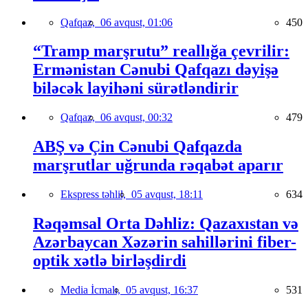
Qafqaz,
06 avqust, 01:06
450
“Tramp marşrutu” reallığa çevrilir:
Ermənistan Cənubi Qafqazı dəyişə
biləcək layihəni sürətləndirir
Qafqaz,
06 avqust, 00:32
479
ABŞ və Çin Cənubi Qafqazda
marşrutlar uğrunda rəqabət aparır
Ekspress təhlil,
05 avqust, 18:11
634
Rəqəmsal Orta Dəhliz: Qazaxıstan və
Azərbaycan Xəzərin sahillərini fiber-
optik xətlə birləşdirdi
Media İcmalı,
05 avqust, 16:37
531