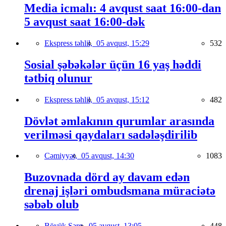
Media icmalı: 4 avqust saat 16:00-dan
5 avqust saat 16:00-dək
Ekspress təhlil,
05 avqust, 15:29
532
Sosial şəbəkələr üçün 16 yaş həddi
tətbiq olunur
Ekspress təhlil,
05 avqust, 15:12
482
Dövlət əmlakının qurumlar arasında
verilməsi qaydaları sadələşdirilib
Cəmiyyət,
05 avqust, 14:30
1083
Buzovnada dörd ay davam edən
drenaj işləri ombudsmana müraciətə
səbəb olub
Böyük Şərq,
05 avqust, 13:05
448