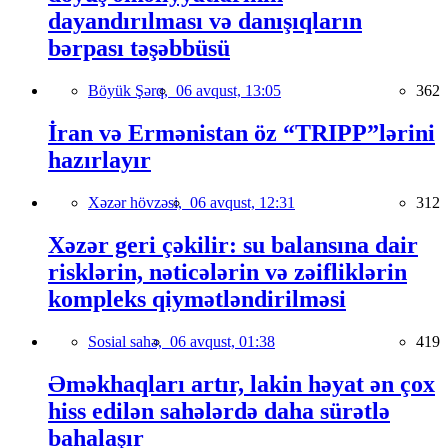
dayandırılması və danışıqların
bərpası təşəbbüsü
Böyük Şərq,
06 avqust, 13:05
362
İran və Ermənistan öz “TRIPP”lərini
hazırlayır
Xəzər hövzəsi,
06 avqust, 12:31
312
Xəzər geri çəkilir: su balansına dair
risklərin, nəticələrin və zəifliklərin
kompleks qiymətləndirilməsi
Sosial sahə,
06 avqust, 01:38
419
Əməkhaqları artır, lakin həyat ən çox
hiss edilən sahələrdə daha sürətlə
bahalaşır