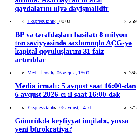
qaydalarını niyə dəyişməlidir
Ekspress təhlil,
00:03
269
BP və tərəfdaşları hasilatı 8 milyon
ton səviyyəsində saxlamaqla AÇG-yə
kapital qoyuluşlarını 31 faiz
artırıblar
Media İcmalı,
06 avqust, 15:09
358
Media icmalı: 5 avqust saat 16:00-dan
6 avqust 2026-cı il saat 16:00-dək
Ekspress təhlil,
06 avqust, 14:51
375
Gömrükdə keyfiyyət inqilabı, yoxsa
yeni bürokratiya?