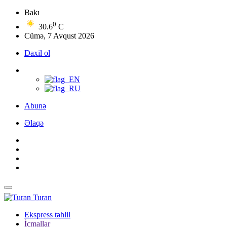
Bakı
0
30.6
C
Cümə, 7 Avqust 2026
Daxil ol
Abunə
Əlaqə
Turan
Ekspress təhlil
İcmallar