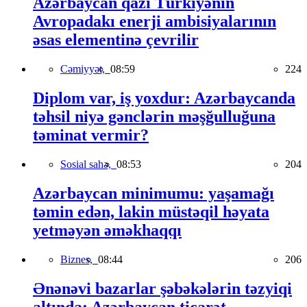
Azərbaycan qazı Türkiyənin
Avropadakı enerji ambisiyalarının
əsas elementinə çevrilir
Cəmiyyət,
08:59
224
Diplom var, iş yoxdur: Azərbaycanda
təhsil niyə gənclərin məşğulluğuna
təminat vermir?
Sosial sahə,
08:53
204
Azərbaycan minimumu: yaşamağı
təmin edən, lakin müstəqil həyata
yetməyən əməkhaqqı
Biznes,
08:44
206
Ənənəvi bazarlar şəbəkələrin təzyiqi
altında: Azərbaycan ticarət