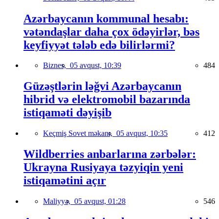
Azərbaycanın kommunal hesabı:
vətəndaşlar daha çox ödəyirlər, bəs
keyfiyyət tələb edə bilirlərmi?
Biznes,
05 avqust, 10:39
484
Güzəştlərin ləğvi Azərbaycanın
hibrid və elektromobil bazarında
istiqaməti dəyişib
Keçmiş Sovet məkanı,
05 avqust, 10:35
412
Wildberries anbarlarına zərbələr:
Ukrayna Rusiyaya təzyiqin yeni
istiqamətini açır
Maliyyə,
05 avqust, 01:28
546