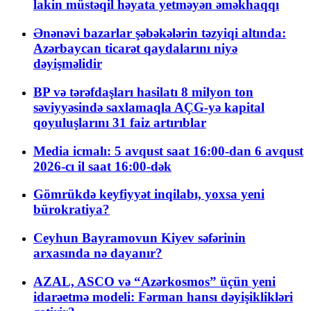
lakin müstəqil həyata yetməyən əməkhaqqı
Ənənəvi bazarlar şəbəkələrin təzyiqi altında:
Azərbaycan ticarət qaydalarını niyə
dəyişməlidir
BP və tərəfdaşları hasilatı 8 milyon ton
səviyyəsində saxlamaqla AÇG-yə kapital
qoyuluşlarını 31 faiz artırıblar
Media icmalı: 5 avqust saat 16:00-dan 6 avqust
2026-cı il saat 16:00-dək
Gömrükdə keyfiyyət inqilabı, yoxsa yeni
bürokratiya?
Ceyhun Bayramovun Kiyev səfərinin
arxasında nə dayanır?
AZAL, ASCO və “Azərkosmos” üçün yeni
idarəetmə modeli: Fərman hansı dəyişiklikləri