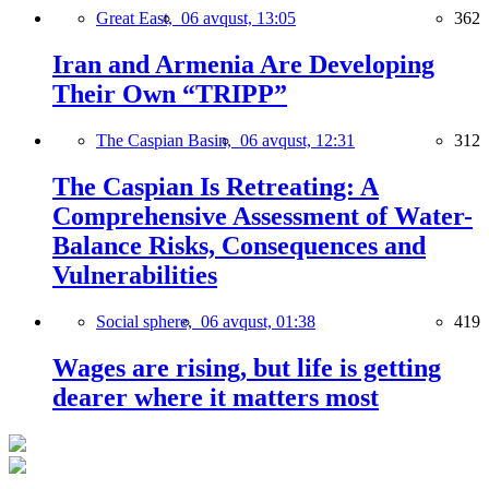
Great East,
06 avqust, 13:05
362
Iran and Armenia Are Developing
Their Own “TRIPP”
The Caspian Basin,
06 avqust, 12:31
312
The Caspian Is Retreating: A
Comprehensive Assessment of Water-
Balance Risks, Consequences and
Vulnerabilities
Social sphere,
06 avqust, 01:38
419
Wages are rising, but life is getting
dearer where it matters most