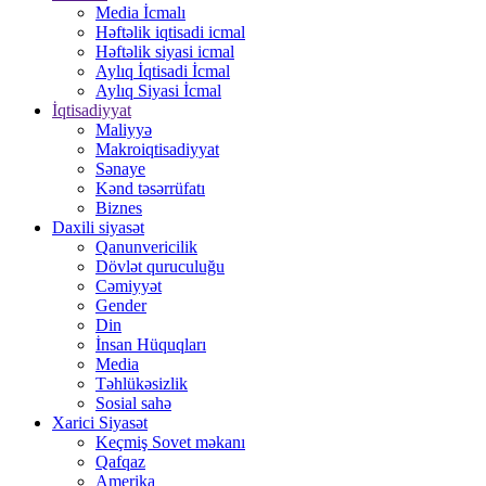
Media İcmalı
Həftəlik iqtisadi icmal
Həftəlik siyasi icmal
Aylıq İqtisadi İcmal
Aylıq Siyasi İcmal
İqtisadiyyat
Maliyyə
Makroiqtisadiyyat
Sənaye
Kənd təsərrüfatı
Biznes
Daxili siyasət
Qanunvericilik
Dövlət quruculuğu
Cəmiyyət
Gender
Din
İnsan Hüquqları
Media
Təhlükəsizlik
Sosial sahə
Xarici Siyasət
Keçmiş Sovet məkanı
Qafqaz
Amerika