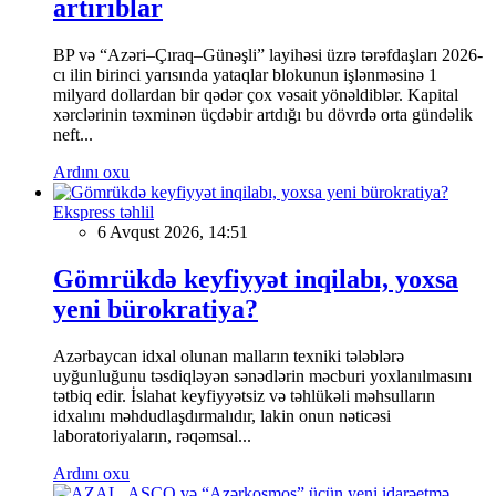
artırıblar
BP və “Azəri–Çıraq–Günəşli” layihəsi üzrə tərəfdaşları 2026-
cı ilin birinci yarısında yataqlar blokunun işlənməsinə 1
milyard dollardan bir qədər çox vəsait yönəldiblər. Kapital
xərclərinin təxminən üçdəbir artdığı bu dövrdə orta gündəlik
neft...
Ardını oxu
Ekspress təhlil
6 Avqust 2026, 14:51
Gömrükdə keyfiyyət inqilabı, yoxsa
yeni bürokratiya?
Azərbaycan idxal olunan malların texniki tələblərə
uyğunluğunu təsdiqləyən sənədlərin məcburi yoxlanılmasını
tətbiq edir. İslahat keyfiyyətsiz və təhlükəli məhsulların
idxalını məhdudlaşdırmalıdır, lakin onun nəticəsi
laboratoriyaların, rəqəmsal...
Ardını oxu