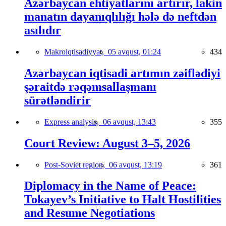
Azərbaycan ehtiyatlarını artırır, lakin
manatın dayanıqlılığı hələ də neftdən
asılıdır
Makroiqtisadiyyat,
05 avqust, 01:24
434
Azərbaycan iqtisadi artımın zəiflədiyi
şəraitdə rəqəmsallaşmanı
sürətləndirir
Express analysis,
06 avqust, 13:43
355
Court Review: August 3–5, 2026
Post-Soviet region,
06 avqust, 13:19
361
Diplomacy in the Name of Peace:
Tokayev’s Initiative to Halt Hostilities
and Resume Negotiations