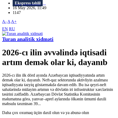
Ekspress təhlil
16 May 2026, 11:49
1147
A-
A
A+
EN
RU
Turan analitik xidməti
2026-cı ilin əvvəlində iqtisadi
artım demək olar ki, dayanıb
2026-cı ilin ilk dörd ayında Azərbaycan iqtisadiyyatında artım
demək olar ki, dayanıb. Neft-qaz sektorunda aktivliyin azalması
iqtisadiyyata təzyiq göstərməkdə davam edib. Bu isə qeyri-neft
sahələrində mülayim artımın və dövlətin iri infrastruktur xərclərinin
təsirini zəiflədib. Azərbaycan Dövlət Statistika Komitəsinin
məlumatına görə, yanvar–aprel aylarında ölkənin ümumi daxili
məhsulu təxminən 39...
Daha çox oxumaq üçün daxil olun və ya abunə olun