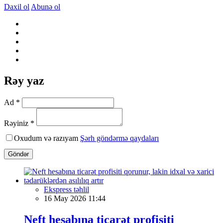
Daxil ol
Abunə ol
Rəy yaz
Ad *
Rəyiniz *
Oxudum və razıyam
Şərh göndərmə qaydaları
Göndər
Ekspress təhlil
16 May 2026 11:44
Neft hesabına ticarət profisiti