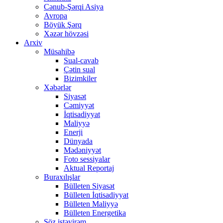
Cənub-Şərqi Asiya
Avropa
Böyük Şərq
Xəzər hövzəsi
Arxiv
Müsahibə
Sual-cavab
Çətin sual
Bizimkiler
Xəbərlər
Siyasət
Cəmiyyət
İqtisadiyyat
Maliyyə
Enerji
Dünyada
Mədəniyyət
Foto sessiyalar
Aktual Reportaj
Buraxılışlar
Bülleten Siyasət
Bülleten İqtisadiyyat
Bülleten Maliyyə
Bülleten Energetika
Söz istəyirəm