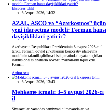
Ekspress təhlil
6 Avqust 2026, 14:32
AZAL, ASCO və “Azərkosmos” üçün
yeni idarəetmə modeli: Fərman hansı
dəyişiklikləri gətirir?
Azərbaycan Respublikası Prezidentinin 6 avqust 2026-cı il
tarixli Fərmanı dövlət şirkətlərinin korporativ idarəetmə
modelinin təkmilləşdirilməsi istiqamətində həyata keçirilən
institusional islahatların növbəti mərhələsini təşkil edir.
Fərman...
Ardını oxu
Ekspress təhlil
6 Avqust 2026, 13:43
Məhkəmə icmalı: 3–5 avqust 2026-cı
il
Siyasətçilər, vətəndaş cəmiyyəti nümayəndələri və