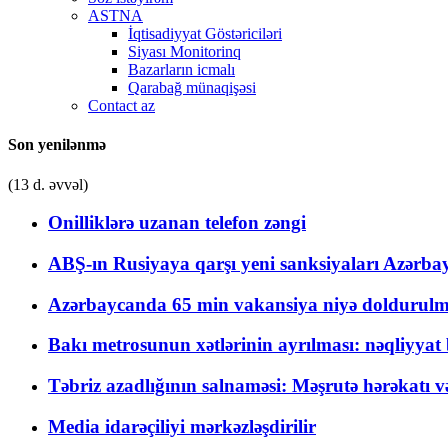
ASTNA
İqtisadiyyat Göstəriciləri
Siyası Monitorinq
Bazarların icmalı
Qarabağ münaqişəsi
Contact az
Son yenilənmə
(13 d. əvvəl)
Onilliklərə uzanan telefon zəngi
ABŞ-ın Rusiyaya qarşı yeni sanksiyaları Azərba
Azərbaycanda 65 min vakansiya niyə doldurulm
Bakı metrosunun xətlərinin ayrılması: nəqliyya
Təbriz azadlığının salnaməsi: Məşrutə hərəkatı v
Media idarəçiliyi mərkəzləşdirilir