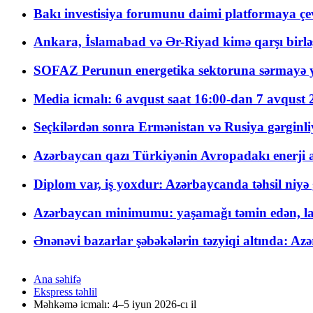
Bakı investisiya forumunu daimi platformaya çevi
Ankara, İslamabad və Ər-Riyad kimə qarşı birlə
SOFAZ Perunun energetika sektoruna sərmayə ya
Media icmalı: 6 avqust saat 16:00-dan 7 avqust 2
Seçkilərdən sonra Ermənistan və Rusiya gərginliyi
Azərbaycan qazı Türkiyənin Avropadakı enerji am
Diplom var, iş yoxdur: Azərbaycanda təhsil niyə
Azərbaycan minimumu: yaşamağı təmin edən, la
Ənənəvi bazarlar şəbəkələrin təzyiqi altında: Azə
Ana səhifə
Ekspress təhlil
Məhkəmə icmalı: 4–5 iyun 2026-cı il