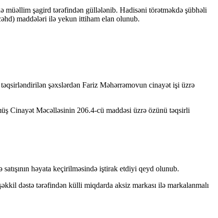
də müəllim şagird tərəfindən güllələnib. Hadisəni törətməkdə şübhəli
əhd) maddələri ilə yekun ittiham elan olunub.
təqsirləndirilən şəxslərdən Fariz Məhərrəmovun cinayət işi üzrə
lmüş Cinayət Məcəlləsinin 206.4-cü maddəsi üzrə özünü təqsirli
satışının həyata keçirilməsində iştirak etdiyi qeyd olunub.
kkil dəstə tərəfindən külli miqdarda aksiz markası ilə markalanmalı