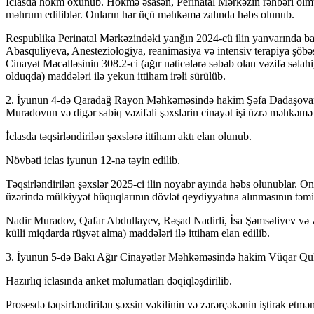
İclasda hökm oxunub. Hökmə əsasən, Perinatal Mərkəzin rəhbəri olmu
məhrum ediliblər. Onların hər üçü məhkəmə zalında həbs olunub.
Respublika Perinatal Mərkəzindəki yanğın 2024-cü ilin yanvarında baş 
Abasquliyeva, Anesteziologiya, reanimasiya və intensiv terapiya şöbə
Cinayət Məcəlləsinin 308.2-ci (ağır nəticələrə səbəb olan vəzifə səlah
olduqda) maddələri ilə yekun ittiham irəli sürülüb.
2. İyunun 4-də Qaradağ Rayon Məhkəməsində hakim Şəfa Dadaşovanın s
Muradovun və digər sabiq vəzifəli şəxslərin cinayət işi üzrə məhkəmə i
İclasda təqsirləndirilən şəxslərə ittiham aktı elan olunub.
Növbəti iclas iyunun 12-nə təyin edilib.
Təqsirləndirilən şəxslər 2025-ci ilin noyabr ayında həbs olunublar. On
üzərində mülkiyyət hüquqlarının dövlət qeydiyyatına alınmasının təmin
Nadir Muradov, Qafar Abdullayev, Rəşad Nadirli, İsa Şəmsəliyev və Zü
külli miqdarda rüşvət alma) maddələri ilə ittiham elan edilib.
3. İyunun 5-də Bakı Ağır Cinayətlər Məhkəməsində hakim Vüqar Quliyev
Hazırlıq iclasında anket məlumatları dəqiqləşdirilib.
Prosesdə təqsirləndirilən şəxsin vəkilinin və zərərçəkənin iştirak etmə