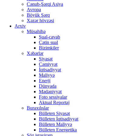
Cənub-Şərqi Asiya
Avropa
Böyük Şərq
Xəzər hövzəsi
Arxiv
Müsahibə
Sual-cavab
Çətin sual
Bizimkiler
Xəbərlər
Siyasət
Cəmiyyət
İqtisadiyyat
Maliyyə
Enerji
Dünyada
Mədəniyyət
Foto sessiyalar
Aktual Reportaj
Buraxılışlar
Bülleten Siyasət
Bülleten İqtisadiyyat
Bülleten Maliyyə
Bülleten Energetika
Söz istəyirəm