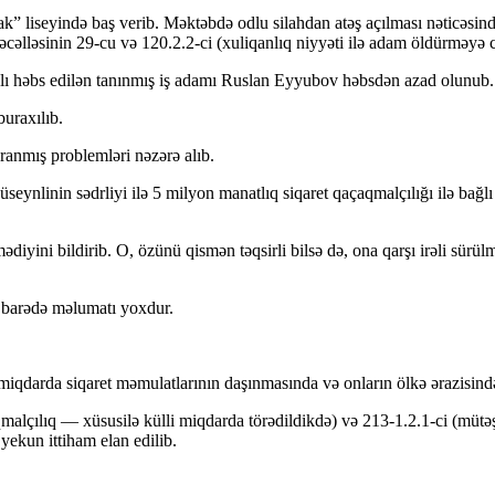
k” liseyində baş verib. Məktəbdə odlu silahdan atəş açılması nəticəsin
cəlləsinin 29-cu və 120.2.2-ci (xuliqanlıq niyyəti ilə adam öldürməyə c
bağlı həbs edilən tanınmış iş adamı Ruslan Eyyubov həbsdən azad olunub.
buraxılıb.
anmış problemləri nəzərə alıb.
linin sədrliyi ilə 5 milyon manatlıq siqaret qaçaqmalçılığı ilə bağlı 
iyini bildirib. O, özünü qismən təqsirli bilsə də, ona qarşı irəli sürü
si barədə məlumatı yoxdur.
iqdarda siqaret məmulatlarının daşınmasında və onların ölkə ərazisində 
lçılıq — xüsusilə külli miqdarda törədildikdə) və 213-1.2.1-ci (mütəşə
yekun ittiham elan edilib.