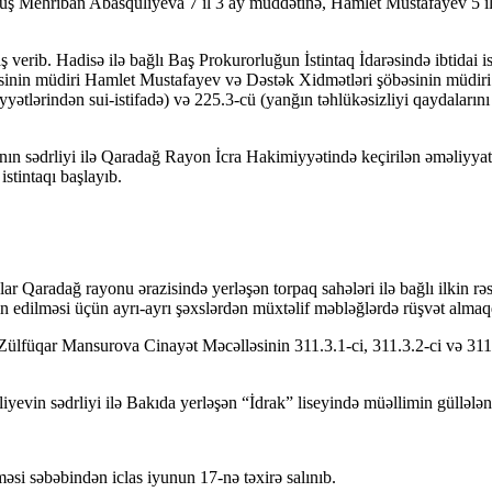
ş Mehriban Abasquliyeva 7 il 3 ay müddətinə, Hamlet Mustafayev 5 il 
verib. Hadisə ilə bağlı Baş Prokurorluğun İstintaq İdarəsində ibtidai i
sinin müdiri Hamlet Mustafayev və Dəstək Xidmətləri şöbəsinin müdiri 
iyyətlərindən sui-istifadə) və 225.3-cü (yanğın təhlükəsizliyi qaydalar
ədrliyi ilə Qaradağ Rayon İcra Hakimiyyətində keçirilən əməliyyat nə
stintaqı başlayıb.
lar Qaradağ rayonu ərazisində yerləşən torpaq sahələri ilə bağlı ilkin r
 edilməsi üçün ayrı-ayrı şəxslərdən müxtəlif məbləğlərdə rüşvət almaqd
lfüqar Mansurova Cinayət Məcəlləsinin 311.3.1-ci, 311.3.2-ci və 311.3
in sədrliyi ilə Bakıda yerləşən “İdrak” liseyində müəllimin güllələnm
məsi səbəbindən iclas iyunun 17-nə təxirə salınıb.