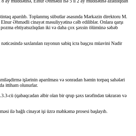
8 ay müddətinə, Elnur Əhmədli isə 5 il 2 ay müddətinə azadlıqdan
stintaq aparılıb. Toplanmış sübutlar əsasında Mərkəzin direktoru M.
Elnur Əhmədli cinayət məsuliyyətinə cəlb ediliblər. Onlara qarşı
ını pozma ehtiyatsızlıqdan iki və daha çox şəxsin ölümünə səbəb
ticəsində saxlanılan rayonun sabiq icra başçısı müavini Nadir
əsmiləşdirmə işlərinin aparılması və sonradan həmin torpaq sahələri
a ittiham olunurlar.
.3-cü (qabaqcadan əlbir olan bir qrup şəxs tərəfindən təkrarən və
əsi ilə bağlı cinayət işi üzrə məhkəmə prosesi başlayıb.