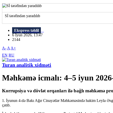
Sİ tərəfindən yaradılıb
Ekspress təhlil
6 İyun 2026, 13:47
2144
A-
A
A+
EN
RU
Turan analitik xidməti
Məhkəmə icmalı: 4–5 iyun 2026-c
Korrupsiya və dövlət orqanları ilə bağlı məhkəmə pro
1. İyunun 4-də Bakı Ağır Cinayətlər Məhkəməsində hakim Leyla Əsgə
çatıb.