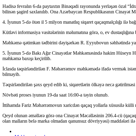
Hadisə fevralın 6-da paytaxtın Binəqədi rayonunda yerləşən özəl “İdra
bilinən şagird saxlanılıb. Ona Azərbaycan Respublikasının Cinayət Mə
4. İyunun 5-də ötən il 5 milyon manatlıq siqaret qaçaqmalçılığı ilə 
Kütləvi informasiya vasitələrinin məlumatına görə, o, ev dustaqlığına 
Məhkəmə qətimkan tədbirini dəyişərkən R. Eyyubovun səhhətində yar
5. İyunun 5-də Bakı Ağır Cinayətlər Məhkəməsində hakim Hüseyn Hüseyn
məhkəmə baxışı keçirilib.
İclasda təqsirləndirilən F. Məhərrəmov məhkəmədə ifadə vermək istəməd
bilməyib.
Təqsirləndirilən şəxs qeyd edib ki, siqaretlərin ölkəyə necə gətirilmə
Növbəti proses iyunun 19-da saat 16:00-a təyin olunub.
İttihamda Fariz Məhərrəmovun xaricdən qaçaq yollarla xüsusilə külli m
Qeyd olunan əməllərə görə ona Cinayət Məcəlləsinin 206.4-cü (qaçaqma
olan malların belə marka olmadan qanunsuz dövriyyəsi) maddələri ilə 