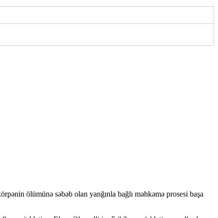
örpənin ölümünə səbəb olan yanğınla bağlı məhkəmə prosesi başa