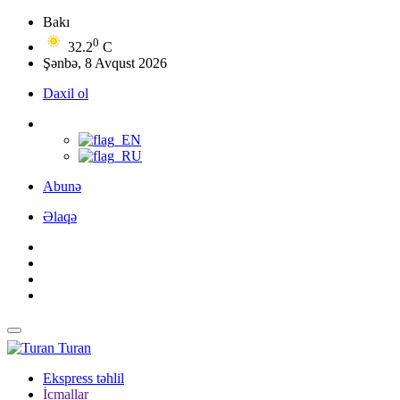
Bakı
0
32.2
C
Şənbə, 8 Avqust 2026
Daxil ol
Abunə
Əlaqə
Turan
Ekspress təhlil
İcmallar