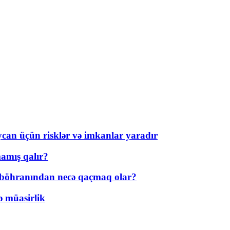
ycan üçün risklər və imkanlar yaradır
amış qalır?
t böhranından necə qaçmaq olar?
ə müasirlik