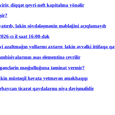
rir, diqqət qeyri-neft kapitalına yönəlir
şir?
tırıb, lakin sövdələşmənin məbləğini açıqlamayıb
026-cı il saat 16:00-dək
 azaltmağın yollarını axtarır, lakin əvvəlki ittifaqa qa
bisiyalarının əsas elementinə çevrilir
 gənclərin məşğulluğuna təminat vermir?
kin müstəqil həyata yetməyən əməkhaqqı
rbaycan ticarət qaydalarını niyə dəyişməlidir