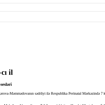
ı il
sesləri
rova-Məmmədovanın sədrliyi ilə Respublika Perinatal Mərkəzində 7 k