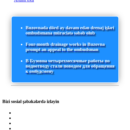
Buzovnada dörd ay davam edən drenaj işləri
ombudsmana müraciətə səbəb olub
Four-month drainage works in Buzovna
prompt an appeal to the ombudsman
В Бузовна четырехмесячные работы по
водоотводу стали поводом для обращения
к омбудсмену
Bizi sosial şəbəkələrdə izləyin