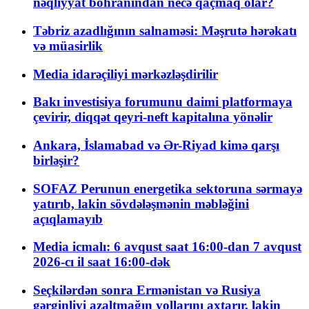
nəqliyyat böhranından necə qaçmaq olar?
Təbriz azadlığının salnaməsi: Məşrutə hərəkatı
və müasirlik
Media idarəçiliyi mərkəzləşdirilir
Bakı investisiya forumunu daimi platformaya
çevirir, diqqət qeyri-neft kapitalına yönəlir
Ankara, İslamabad və Ər-Riyad kimə qarşı
birləşir?
SOFAZ Perunun energetika sektoruna sərmayə
yatırıb, lakin sövdələşmənin məbləğini
açıqlamayıb
Media icmalı: 6 avqust saat 16:00-dan 7 avqust
2026-cı il saat 16:00-dək
Seçkilərdən sonra Ermənistan və Rusiya
gərginliyi azaltmağın yollarını axtarır, lakin