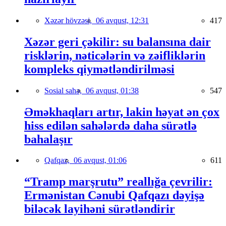
Xəzər hövzəsi,
06 avqust, 12:31
417
Xəzər geri çəkilir: su balansına dair
risklərin, nəticələrin və zəifliklərin
kompleks qiymətləndirilməsi
Sosial sahə,
06 avqust, 01:38
547
Əməkhaqları artır, lakin həyat ən çox
hiss edilən sahələrdə daha sürətlə
bahalaşır
Qafqaz,
06 avqust, 01:06
611
“Tramp marşrutu” reallığa çevrilir:
Ermənistan Cənubi Qafqazı dəyişə
biləcək layihəni sürətləndirir