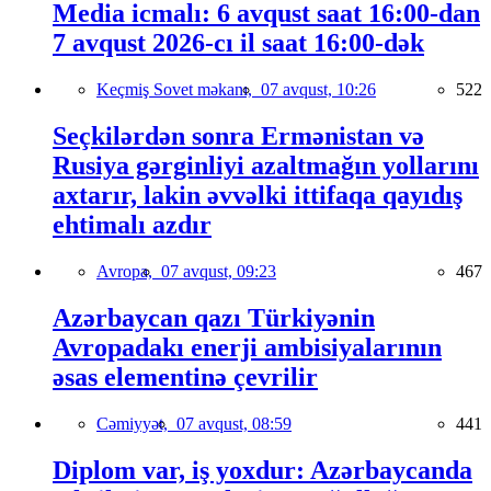
Media icmalı: 6 avqust saat 16:00-dan
7 avqust 2026-cı il saat 16:00-dək
Keçmiş Sovet məkanı,
07 avqust, 10:26
522
Seçkilərdən sonra Ermənistan və
Rusiya gərginliyi azaltmağın yollarını
axtarır, lakin əvvəlki ittifaqa qayıdış
ehtimalı azdır
Avropa,
07 avqust, 09:23
467
Azərbaycan qazı Türkiyənin
Avropadakı enerji ambisiyalarının
əsas elementinə çevrilir
Cəmiyyət,
07 avqust, 08:59
441
Diplom var, iş yoxdur: Azərbaycanda