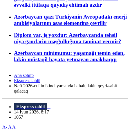
əvvəlki ittifaqa qayıdış ehtimalı azdır
Azərbaycan qazı Türkiyənin Avropadakı enerji
ambisiyalarının əsas elementinə çevrilir
Diplom var, iş yoxdur: Azərbaycanda təhsil
niyə gənclərin məşğulluğuna təminat vermir?
Azərbaycan minimumu: yaşamağı təmin edən,
lakin müstəqil həyata yetməyən əməkhaqqı
Ana səhifə
Ekspress təhlil
Neft 2026-cı ilin ikinci yarısında bahalı, lakin qeyri-sabit
qalacaq
Ekspress təhlil
14 İyun 2026, 8:17
1057
A-
A
A+