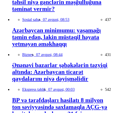
təhsil niyə gənclərin məşğulluğuna
təminat vermir?
Sosial sahə,
07 avqust, 08:53
437
Azərbaycan minimumu: yaşamağı
təmin edən, lakin müstəqil həyata
yetməyən əməkhaqqı
Biznes,
07 avqust, 08:44
431
Ənənəvi bazarlar şəbəkələrin təzyiqi
altında: Azərbaycan ticarət
qaydalarını niyə dəyişməlidir
Ekspress təhlil,
07 avqust, 00:03
542
BP və tərəfdaşları hasilatı 8 milyon
ton səviyyəsində saxlamaqla AÇG-yə