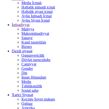
Media İcmalı
Həftəlik iqtisadi icmal
Həftəlik siyasi icmal
Aylıq İqtisadi İcmal
Aylıq Siyasi İcmal
İqtisadiyyat
Maliyyə
Makroiqtisadiyyat
Sənaye
Kənd təsərrüfatı
Biznes
Daxili siyasət
Qanunvericilik
Dövlət quruculuğu
Cəmiyyət
Gender
Din
İnsan Hüquqları
Media
Təhlükəsizlik
Sosial sahə
Xarici Siyasət
Keçmiş Sovet məkanı
Qafqaz
Amerika