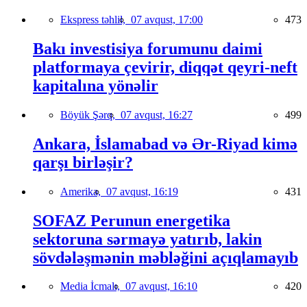
Ekspress təhlil,
07 avqust, 17:00
473
Bakı investisiya forumunu daimi
platformaya çevirir, diqqət qeyri-neft
kapitalına yönəlir
Böyük Şərq,
07 avqust, 16:27
499
Ankara, İslamabad və Ər-Riyad kimə
qarşı birləşir?
Amerika,
07 avqust, 16:19
431
SOFAZ Perunun energetika
sektoruna sərmayə yatırıb, lakin
sövdələşmənin məbləğini açıqlamayıb
Media İcmalı,
07 avqust, 16:10
420