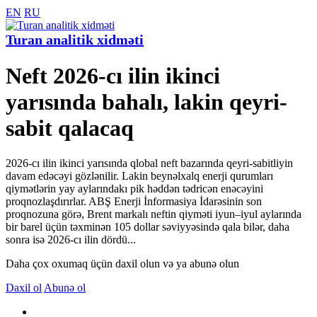
EN
RU
Turan analitik xidməti
Neft 2026-cı ilin ikinci
yarısında bahalı, lakin qeyri-
sabit qalacaq
2026-cı ilin ikinci yarısında qlobal neft bazarında qeyri-sabitliyin
davam edəcəyi gözlənilir. Lakin beynəlxalq enerji qurumları
qiymətlərin yay aylarındakı pik həddən tədricən enəcəyini
proqnozlaşdırırlar. ABŞ Enerji İnformasiya İdarəsinin son
proqnozuna görə, Brent markalı neftin qiyməti iyun–iyul aylarında
bir barel üçün təxminən 105 dollar səviyyəsində qala bilər, daha
sonra isə 2026-cı ilin dördü...
Daha çox oxumaq üçün daxil olun və ya abunə olun
Daxil ol
Abunə ol