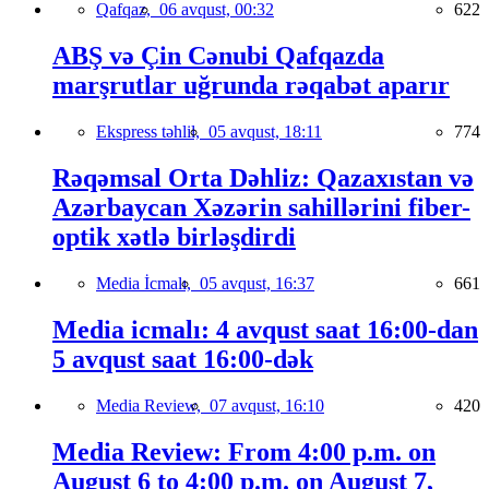
Qafqaz,
06 avqust, 00:32
622
ABŞ və Çin Cənubi Qafqazda
marşrutlar uğrunda rəqabət aparır
Ekspress təhlil,
05 avqust, 18:11
774
Rəqəmsal Orta Dəhliz: Qazaxıstan və
Azərbaycan Xəzərin sahillərini fiber-
optik xətlə birləşdirdi
Media İcmalı,
05 avqust, 16:37
661
Media icmalı: 4 avqust saat 16:00-dan
5 avqust saat 16:00-dək
Media Review,
07 avqust, 16:10
420
Media Review: From 4:00 p.m. on
August 6 to 4:00 p.m. on August 7,