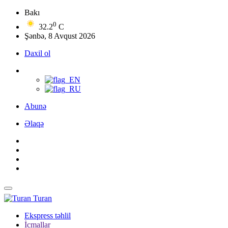
Bakı
0
32.2
C
Şənbə, 8 Avqust 2026
Daxil ol
Abunə
Əlaqə
Turan
Ekspress təhlil
İcmallar