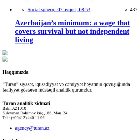
Social sphere,
07 avqust, 08:53
437
Azerbaijan’s minimum: a wage that
covers survival but not independent
living
Haqqımızda
“Turan” siyasət, iqtisadiyyat və cəmiyyət həyatının qovuşuğunda
fəaliyyət göstərən müstəqil analitik qurumdur.
Turan analitik xidməti
Bakı, AZ1010
Süleyman Rəhimov küç.,186, Mən. 24
Tel.: (+99412) 440 11 96
agency@turan.az