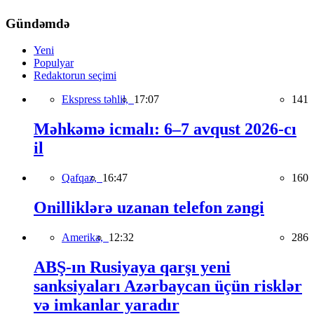
Gündəmdə
Yeni
Populyar
Redaktorun seçimi
Ekspress təhlil,
17:07
141
Məhkəmə icmalı: 6–7 avqust 2026-cı
il
Qafqaz,
16:47
160
Onilliklərə uzanan telefon zəngi
Amerika,
12:32
286
ABŞ-ın Rusiyaya qarşı yeni
sanksiyaları Azərbaycan üçün risklər
və imkanlar yaradır