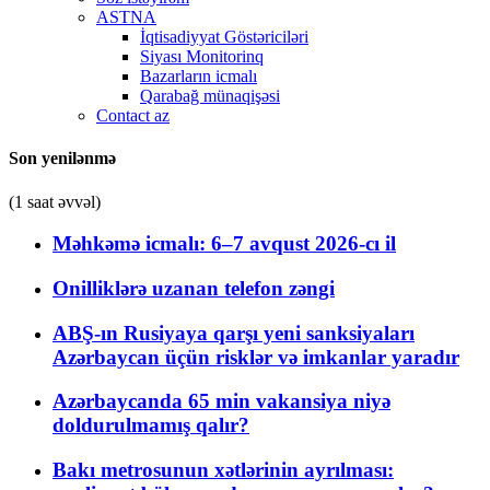
ASTNA
İqtisadiyyat Göstəriciləri
Siyası Monitorinq
Bazarların icmalı
Qarabağ münaqişəsi
Contact az
Son yenilənmə
(1 saat əvvəl)
Məhkəmə icmalı: 6–7 avqust 2026-cı il
Onilliklərə uzanan telefon zəngi
ABŞ-ın Rusiyaya qarşı yeni sanksiyaları
Azərbaycan üçün risklər və imkanlar yaradır
Azərbaycanda 65 min vakansiya niyə
doldurulmamış qalır?
Bakı metrosunun xətlərinin ayrılması: