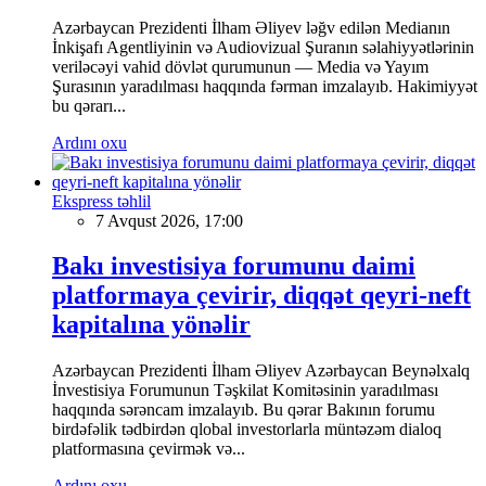
Azərbaycan Prezidenti İlham Əliyev ləğv edilən Medianın
İnkişafı Agentliyinin və Audiovizual Şuranın səlahiyyətlərinin
veriləcəyi vahid dövlət qurumunun — Media və Yayım
Şurasının yaradılması haqqında fərman imzalayıb. Hakimiyyət
bu qərarı...
Ardını oxu
Ekspress təhlil
7 Avqust 2026, 17:00
Bakı investisiya forumunu daimi
platformaya çevirir, diqqət qeyri-neft
kapitalına yönəlir
Azərbaycan Prezidenti İlham Əliyev Azərbaycan Beynəlxalq
İnvestisiya Forumunun Təşkilat Komitəsinin yaradılması
haqqında sərəncam imzalayıb. Bu qərar Bakının forumu
birdəfəlik tədbirdən qlobal investorlarla müntəzəm dialoq
platformasına çevirmək və...
Ardını oxu