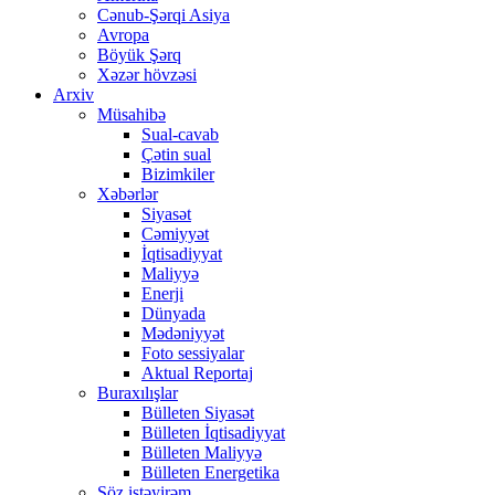
Cənub-Şərqi Asiya
Avropa
Böyük Şərq
Xəzər hövzəsi
Arxiv
Müsahibə
Sual-cavab
Çətin sual
Bizimkiler
Xəbərlər
Siyasət
Cəmiyyət
İqtisadiyyat
Maliyyə
Enerji
Dünyada
Mədəniyyət
Foto sessiyalar
Aktual Reportaj
Buraxılışlar
Bülleten Siyasət
Bülleten İqtisadiyyat
Bülleten Maliyyə
Bülleten Energetika
Söz istəyirəm