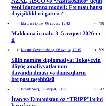
AZAL, ASCO və “Azərkosmos” üçün
yeni idarəetmə modeli: Fərman hansı
dəyişiklikləri gətirir?
Ekspress təhlil,
06 avqust, 13:43
498
Məhkəmə icmalı: 3–5 avqust 2026-cı
il
Keçmiş Sovet məkanı,
06 avqust, 13:19
509
Sülh naminə diplomatiya: Tokayevin
döyüş əməliyyatlarının
dayandırılması və danışıqların
bərpası təşəbbüsü
Böyük Şərq,
06 avqust, 13:05
543
İran və Ermənistan öz “TRIPP”lərini
hazırlayır