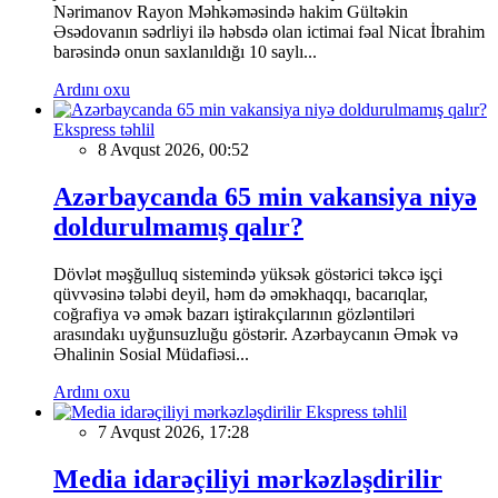
Nərimanov Rayon Məhkəməsində hakim Gültəkin
Əsədovanın sədrliyi ilə həbsdə olan ictimai fəal Nicat İbrahim
barəsində onun saxlanıldığı 10 saylı...
Ardını oxu
Ekspress təhlil
8 Avqust 2026, 00:52
Azərbaycanda 65 min vakansiya niyə
doldurulmamış qalır?
Dövlət məşğulluq sistemində yüksək göstərici təkcə işçi
qüvvəsinə tələbi deyil, həm də əməkhaqqı, bacarıqlar,
coğrafiya və əmək bazarı iştirakçılarının gözləntiləri
arasındakı uyğunsuzluğu göstərir. Azərbaycanın Əmək və
Əhalinin Sosial Müdafiəsi...
Ardını oxu
Ekspress təhlil
7 Avqust 2026, 17:28
Media idarəçiliyi mərkəzləşdirilir