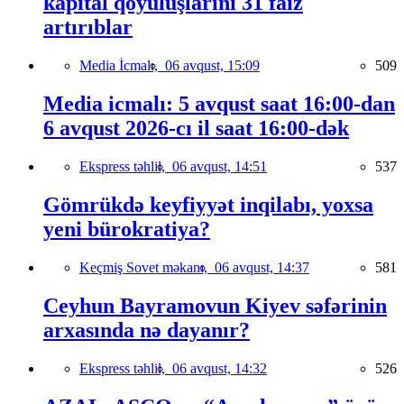
kapital qoyuluşlarını 31 faiz
artırıblar
Media İcmalı,
06 avqust, 15:09
509
Media icmalı: 5 avqust saat 16:00-dan
6 avqust 2026-cı il saat 16:00-dək
Ekspress təhlil,
06 avqust, 14:51
537
Gömrükdə keyfiyyət inqilabı, yoxsa
yeni bürokratiya?
Keçmiş Sovet məkanı,
06 avqust, 14:37
581
Ceyhun Bayramovun Kiyev səfərinin
arxasında nə dayanır?
Ekspress təhlil,
06 avqust, 14:32
526