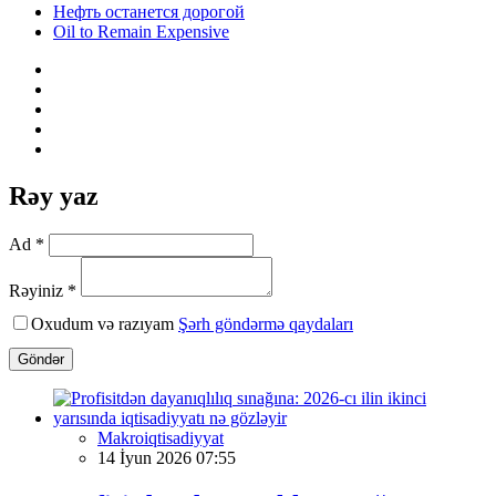
Нефть останется дорогой
Oil to Remain Expensive
Rəy yaz
Ad *
Rəyiniz *
Oxudum və razıyam
Şərh göndərmə qaydaları
Göndər
Makroiqtisadiyyat
14 İyun 2026 07:55