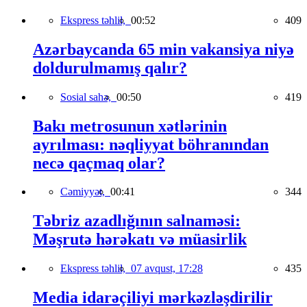
Ekspress təhlil,
00:52
409
Azərbaycanda 65 min vakansiya niyə
doldurulmamış qalır?
Sosial sahə,
00:50
419
Bakı metrosunun xətlərinin
ayrılması: nəqliyyat böhranından
necə qaçmaq olar?
Cəmiyyət,
00:41
344
Təbriz azadlığının salnaməsi:
Məşrutə hərəkatı və müasirlik
Ekspress təhlil,
07 avqust, 17:28
435
Media idarəçiliyi mərkəzləşdirilir