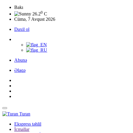
Bakı
0
26.2
C
Cümə, 7 Avqust 2026
Daxil ol
Abunə
Əlaqə
Turan
Ekspress təhlil
İcmallar