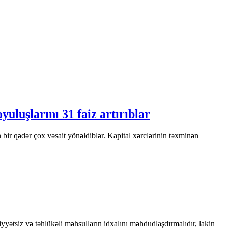
uluşlarını 31 faiz artırıblar
 bir qədər çox vəsait yönəldiblər. Kapital xərclərinin təxminən
yyətsiz və təhlükəli məhsulların idxalını məhdudlaşdırmalıdır, lakin