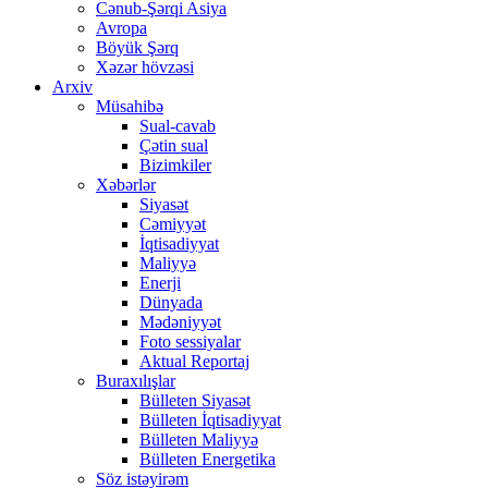
Cənub-Şərqi Asiya
Avropa
Böyük Şərq
Xəzər hövzəsi
Arxiv
Müsahibə
Sual-cavab
Çətin sual
Bizimkiler
Xəbərlər
Siyasət
Cəmiyyət
İqtisadiyyat
Maliyyə
Enerji
Dünyada
Mədəniyyət
Foto sessiyalar
Aktual Reportaj
Buraxılışlar
Bülleten Siyasət
Bülleten İqtisadiyyat
Bülleten Maliyyə
Bülleten Energetika
Söz istəyirəm