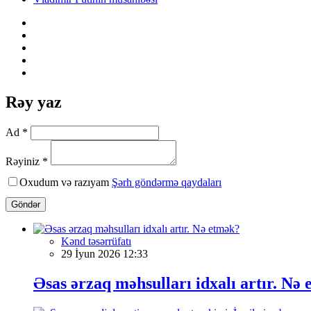
Rəy yaz
Ad *
Rəyiniz *
Oxudum və razıyam
Şərh göndərmə qaydaları
Göndər
Kənd təsərrüfatı
29 İyun 2026 12:33
Əsas ərzaq məhsulları idxalı artır. Nə