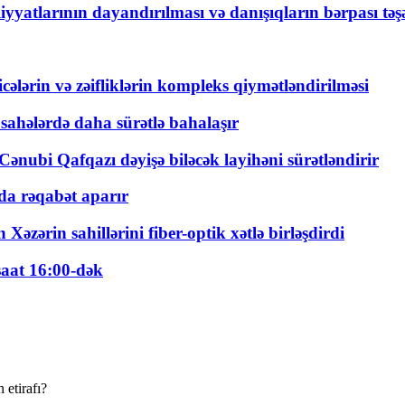
yyatlarının dayandırılması və danışıqların bərpası tə
ticələrin və zəifliklərin kompleks qiymətləndirilməsi
 sahələrdə daha sürətlə bahalaşır
ənubi Qafqazı dəyişə biləcək layihəni sürətləndirir
a rəqabət aparır
zərin sahillərini fiber-optik xətlə birləşdirdi
saat 16:00-dək
 etirafı?