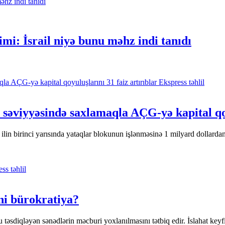
mi: İsrail niyə bunu məhz indi tanıdı
Ekspress təhlil
n səviyyəsində saxlamaqla AÇG-yə kapital qoy
ilin birinci yarısında yataqlar blokunun işlənməsinə 1 milyard dollardan
ss təhlil
ni bürokratiya?
təsdiqləyən sənədlərin məcburi yoxlanılmasını tətbiq edir. İslahat keyfi