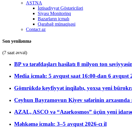
ASTNA
İqtisadiyyat Göstəriciləri
Siyası Monitorinq
Bazarların icmalı
Qarabağ münaqişəsi
Contact az
Son yenilənmə
(7 saat əvvəl)
BP və tərəfdaşları hasilatı 8 milyon ton səviyyəs
Media icmalı: 5 avqust saat 16:00-dan 6 avqust 2
Gömrükdə keyfiyyət inqilabı, yoxsa yeni bürokr
Ceyhun Bayramovun Kiyev səfərinin arxasında 
AZAL, ASCO və “Azərkosmos” üçün yeni idarəetm
Məhkəmə icmalı: 3–5 avqust 2026-cı il