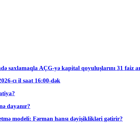
ində saxlamaqla AÇG-yə kapital qoyuluşlarını 31 faiz ar
026-cı il saat 16:00-dək
atiya?
nə dayanır?
ə modeli: Fərman hansı dəyişiklikləri gətirir?