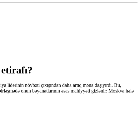
etirafı?
ya liderinin növbəti çıxışından daha artıq məna daşıyırdı. Bu,
rləşmədə onun bəyanatlarının əsas mahiyyəti gizlənir: Moskva hələ