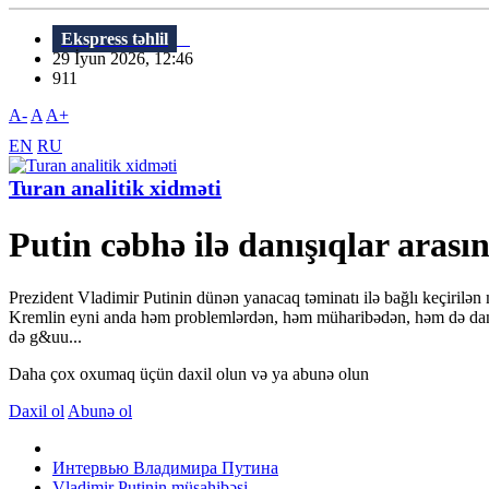
Ekspress təhlil
29 İyun 2026, 12:46
911
A-
A
A+
EN
RU
Turan analitik xidməti
Putin cəbhə ilə danışıqlar arası
Prezident Vladimir Putinin dünən yanacaq təminatı ilə bağlı keçirilən 
Kremlin eyni anda həm problemlərdən, həm müharibədən, həm də danış
də g&uu...
Daha çox oxumaq üçün daxil olun və ya abunə olun
Daxil ol
Abunə ol
Интервью Владимира Путина
Vladimir Putinin müsahibəsi