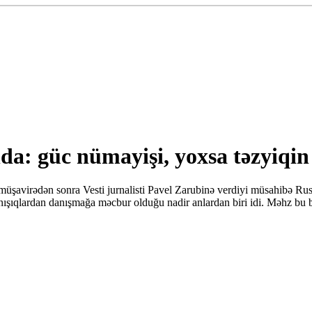
nda: güc nümayişi, yoxsa təzyiqin 
müşavirədən sonra Vesti jurnalisti Pavel Zarubinə verdiyi müsahibə Rusi
ıqlardan danışmağa məcbur olduğu nadir anlardan biri idi. Məhz bu bi