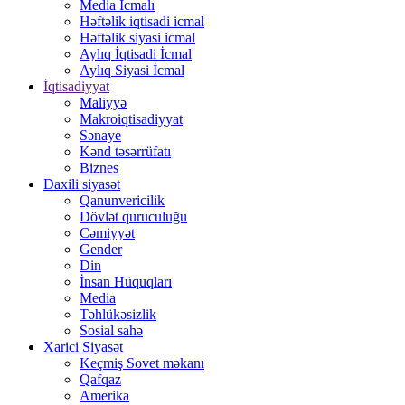
Media İcmalı
Həftəlik iqtisadi icmal
Həftəlik siyasi icmal
Aylıq İqtisadi İcmal
Aylıq Siyasi İcmal
İqtisadiyyat
Maliyyə
Makroiqtisadiyyat
Sənaye
Kənd təsərrüfatı
Biznes
Daxili siyasət
Qanunvericilik
Dövlət quruculuğu
Cəmiyyət
Gender
Din
İnsan Hüquqları
Media
Təhlükəsizlik
Sosial sahə
Xarici Siyasət
Keçmiş Sovet məkanı
Qafqaz
Amerika