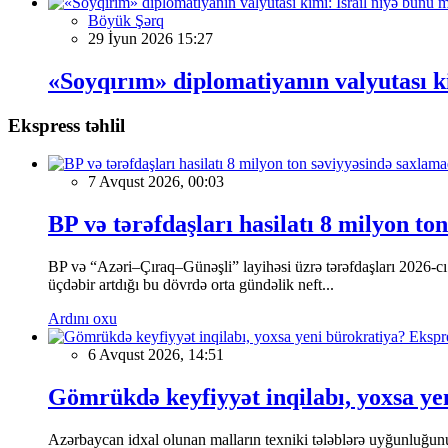
Böyük Şərq
29 İyun 2026 15:27
«Soyqırım» diplomatiyanın valyutası ki
Ekspress təhlil
7 Avqust 2026, 00:03
BP və tərəfdaşları hasilatı 8 milyon to
BP və “Azəri–Çıraq–Günəşli” layihəsi üzrə tərəfdaşları 2026-cı 
üçdəbir artdığı bu dövrdə orta gündəlik neft...
Ardını oxu
Ekspre
6 Avqust 2026, 14:51
Gömrükdə keyfiyyət inqilabı, yoxsa ye
Azərbaycan idxal olunan malların texniki tələblərə uyğunluğunu 