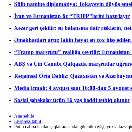
Sülh naminə diplomatiya: Tokayevin döyüş əməli
İran və Ermənistan öz “TRIPP”lərini hazırlayır
Xəzər geri çəkilir: su balansına dair risklərin, nə
Əməkhaqları artır, lakin həyat ən çox hiss edilən
“Tramp marşrutu” reallığa çevrilir: Ermənistan C
ABŞ və Çin Cənubi Qafqazda marşrutlar uğrund
Rəqəmsal Orta Dəhliz: Qazaxıstan və Azərbaycan Xə
Media icmalı: 4 avqust saat 16:00-dan 5 avqust 
Sosial şəbəkələr üçün 16 yaş həddi tətbiq olunur
Ana səhifə
Ekspress təhlil
Putin cəbhə ilə danışıqlar arasında: güc nümayişi, yoxsa təzyiqin