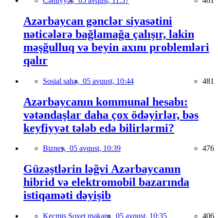
Cəmiyyət,
05 avqust, 11:57
461
Azərbaycan gənclər siyasətini
nəticələrə bağlamağa çalışır, lakin
məşğulluq və beyin axını problemləri
qalır
Sosial sahə,
05 avqust, 10:44
481
Azərbaycanın kommunal hesabı:
vətəndaşlar daha çox ödəyirlər, bəs
keyfiyyət tələb edə bilirlərmi?
Biznes,
05 avqust, 10:39
476
Güzəştlərin ləğvi Azərbaycanın
hibrid və elektromobil bazarında
istiqaməti dəyişib
Keçmiş Sovet məkanı,
05 avqust, 10:35
406