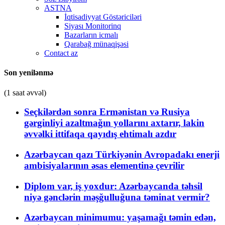
ASTNA
İqtisadiyyat Göstəriciləri
Siyası Monitorinq
Bazarların icmalı
Qarabağ münaqişəsi
Contact az
Son yenilənmə
(1 saat əvvəl)
Seçkilərdən sonra Ermənistan və Rusiya
gərginliyi azaltmağın yollarını axtarır, lakin
əvvəlki ittifaqa qayıdış ehtimalı azdır
Azərbaycan qazı Türkiyənin Avropadakı enerji
ambisiyalarının əsas elementinə çevrilir
Diplom var, iş yoxdur: Azərbaycanda təhsil
niyə gənclərin məşğulluğuna təminat vermir?
Azərbaycan minimumu: yaşamağı təmin edən,