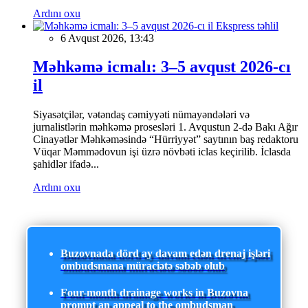
Ardını oxu
Ekspress təhlil
6 Avqust 2026, 13:43
Məhkəmə icmalı: 3–5 avqust 2026-cı
il
Siyasətçilər, vətəndaş cəmiyyəti nümayəndələri və
jurnalistlərin məhkəmə prosesləri 1. Avqustun 2-də Bakı Ağır
Cinayətlər Məhkəməsində “Hürriyyət” saytının baş redaktoru
Vüqar Məmmədovun işi üzrə növbəti iclas keçirilib. İclasda
şahidlər ifadə...
Ardını oxu
Buzovnada dörd ay davam edən drenaj işləri
ombudsmana müraciətə səbəb olub
Four-month drainage works in Buzovna
prompt an appeal to the ombudsman