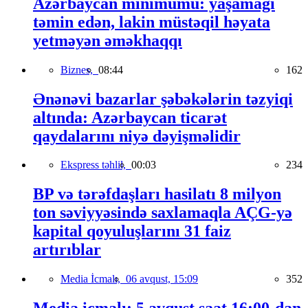
Azərbaycan minimumu: yaşamağı
təmin edən, lakin müstəqil həyata
yetməyən əməkhaqqı
Biznes,
08:44
162
Ənənəvi bazarlar şəbəkələrin təzyiqi
altında: Azərbaycan ticarət
qaydalarını niyə dəyişməlidir
Ekspress təhlil,
00:03
234
BP və tərəfdaşları hasilatı 8 milyon
ton səviyyəsində saxlamaqla AÇG-yə
kapital qoyuluşlarını 31 faiz
artırıblar
Media İcmalı,
06 avqust, 15:09
352