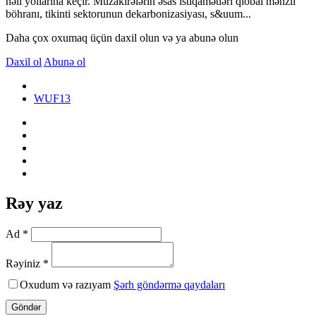
həll yollarına keçir. Müzakirələrin əsas istiqamətləri qlobal mənzil
böhranı, tikinti sektorunun dekarbonizasiyası, s&uum...
Daha çox oxumaq üçün daxil olun və ya abunə olun
Daxil ol
Abunə ol
WUF13
Rəy yaz
Ad *
Rəyiniz *
Oxudum və razıyam
Şərh göndərmə qaydaları
Göndər