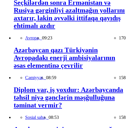
Seçkilərdən sonra Ermənistan və
Rusiya gərginliyi azaltmağın yollarını
axtarır, lakin əvvəlki ittifaqa qayıdış
ehtimalı azdır
Avropa,
09:23
170
Azərbaycan qazı Türkiyənin
Avropadakı enerji ambisiyalarının
əsas elementinə çevrilir
Cəmiyyət,
08:59
158
Diplom var, iş yoxdur: Azərbaycanda
təhsil niyə gənclərin məşğulluğuna
təminat vermir?
Sosial sahə,
08:53
158