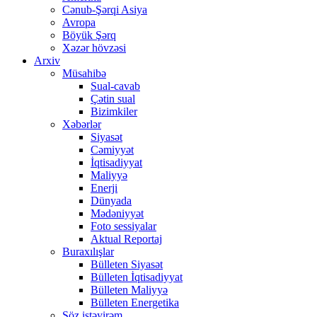
Cənub-Şərqi Asiya
Avropa
Böyük Şərq
Xəzər hövzəsi
Arxiv
Müsahibə
Sual-cavab
Çətin sual
Bizimkiler
Xəbərlər
Siyasət
Cəmiyyət
İqtisadiyyat
Maliyyə
Enerji
Dünyada
Mədəniyyət
Foto sessiyalar
Aktual Reportaj
Buraxılışlar
Bülleten Siyasət
Bülleten İqtisadiyyat
Bülleten Maliyyə
Bülleten Energetika
Söz istəyirəm