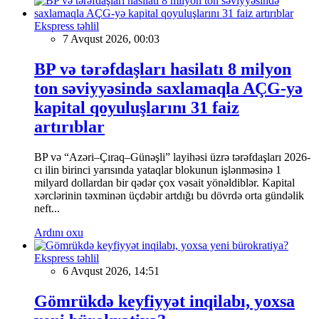
Ekspress təhlil
7 Avqust 2026, 00:03
BP və tərəfdaşları hasilatı 8 milyon
ton səviyyəsində saxlamaqla AÇG-yə
kapital qoyuluşlarını 31 faiz
artırıblar
BP və “Azəri–Çıraq–Günəşli” layihəsi üzrə tərəfdaşları 2026-
cı ilin birinci yarısında yataqlar blokunun işlənməsinə 1
milyard dollardan bir qədər çox vəsait yönəldiblər. Kapital
xərclərinin təxminən üçdəbir artdığı bu dövrdə orta gündəlik
neft...
Ardını oxu
Ekspress təhlil
6 Avqust 2026, 14:51
Gömrükdə keyfiyyət inqilabı, yoxsa