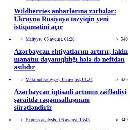
Wildberries anbarlarına zərbələr:
Ukrayna Rusiyaya təzyiqin yeni
istiqamətini açır
Maliyyə,
05 avqust, 01:28
540
Azərbaycan ehtiyatlarını artırır, lakin
manatın dayanıqlılığı hələ də neftdən
asılıdır
Makroiqtisadiyyat,
05 avqust, 01:24
426
Azərbaycan iqtisadi artımın zəiflədiyi
şəraitdə rəqəmsallaşmanı
sürətləndirir
Express analysis,
06 avqust, 13:43
349