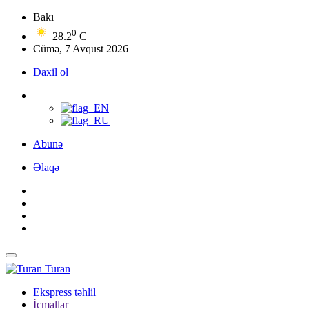
Bakı
0
28.2
C
Cümə, 7 Avqust 2026
Daxil ol
Abunə
Əlaqə
Turan
Ekspress təhlil
İcmallar