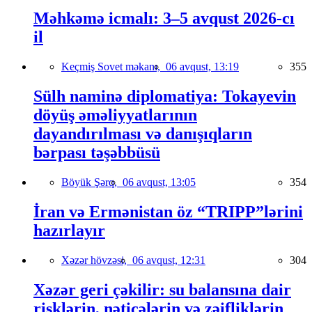
Məhkəmə icmalı: 3–5 avqust 2026-cı
il
Keçmiş Sovet məkanı,
06 avqust, 13:19
355
Sülh naminə diplomatiya: Tokayevin
döyüş əməliyyatlarının
dayandırılması və danışıqların
bərpası təşəbbüsü
Böyük Şərq,
06 avqust, 13:05
354
İran və Ermənistan öz “TRIPP”lərini
hazırlayır
Xəzər hövzəsi,
06 avqust, 12:31
304
Xəzər geri çəkilir: su balansına dair
risklərin, nəticələrin və zəifliklərin