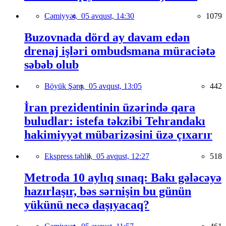
Cəmiyyət,
05 avqust, 14:30
1079
Buzovnada dörd ay davam edən
drenaj işləri ombudsmana müraciətə
səbəb olub
Böyük Şərq,
05 avqust, 13:05
442
İran prezidentinin üzərində qara
buludlar: istefa təkzibi Tehrandakı
hakimiyyət mübarizəsini üzə çıxarır
Ekspress təhlil,
05 avqust, 12:27
518
Metroda 10 aylıq sınaq: Bakı gələcəyə
hazırlaşır, bəs sərnişin bu günün
yükünü necə daşıyacaq?