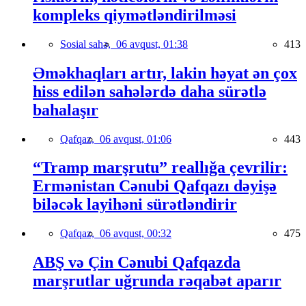
kompleks qiymətləndirilməsi
Sosial sahə,
06 avqust, 01:38
413
Əməkhaqları artır, lakin həyat ən çox
hiss edilən sahələrdə daha sürətlə
bahalaşır
Qafqaz,
06 avqust, 01:06
443
“Tramp marşrutu” reallığa çevrilir:
Ermənistan Cənubi Qafqazı dəyişə
biləcək layihəni sürətləndirir
Qafqaz,
06 avqust, 00:32
475
ABŞ və Çin Cənubi Qafqazda
marşrutlar uğrunda rəqabət aparır