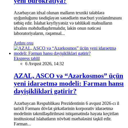
yeni bürokratiya?
Azərbaycan idxal olunan malların texniki tələblərə
uyğunluğunu təsdiqləyən sənədlərin məcburi yoxlanılmasını
tətbiq edir. İslahat keyfiyyətsiz və təhlükəli məhsulların
idxalını məhdudlaşdırmalıdır, lakin onun nəticəsi
laboratoriyaların, rəqəmsal...
Ardını oxu
Ekspress təhlil
6 Avqust 2026, 14:32
AZAL, ASCO və “Azərkosmos” üçün
yeni idarəetmə modeli: Fərman hansı
dəyişiklikləri gətirir?
Azərbaycan Respublikası Prezidentinin 6 avqust 2026-cı il
tarixli Fərmanı dövlət şirkətlərinin korporativ idarəetmə
modelinin təkmilləşdirilməsi istiqamətində həyata keçirilən
institusional islahatların növbəti mərhələsini təşkil edir.
Fərman...