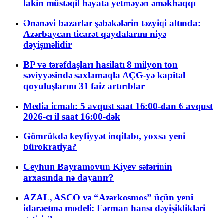
lakin müstəqil həyata yetməyən əməkhaqqı
Ənənəvi bazarlar şəbəkələrin təzyiqi altında:
Azərbaycan ticarət qaydalarını niyə
dəyişməlidir
BP və tərəfdaşları hasilatı 8 milyon ton
səviyyəsində saxlamaqla AÇG-yə kapital
qoyuluşlarını 31 faiz artırıblar
Media icmalı: 5 avqust saat 16:00-dan 6 avqust
2026-cı il saat 16:00-dək
Gömrükdə keyfiyyət inqilabı, yoxsa yeni
bürokratiya?
Ceyhun Bayramovun Kiyev səfərinin
arxasında nə dayanır?
AZAL, ASCO və “Azərkosmos” üçün yeni
idarəetmə modeli: Fərman hansı dəyişiklikləri