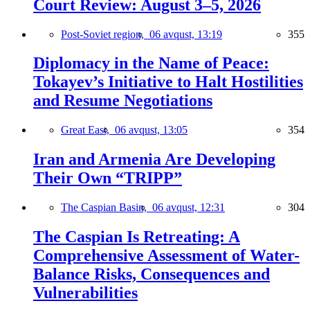
Court Review: August 3–5, 2026
Post-Soviet region,
06 avqust, 13:19
355
Diplomacy in the Name of Peace:
Tokayev’s Initiative to Halt Hostilities
and Resume Negotiations
Great East,
06 avqust, 13:05
354
Iran and Armenia Are Developing
Their Own “TRIPP”
The Caspian Basin,
06 avqust, 12:31
304
The Caspian Is Retreating: A
Comprehensive Assessment of Water-
Balance Risks, Consequences and
Vulnerabilities