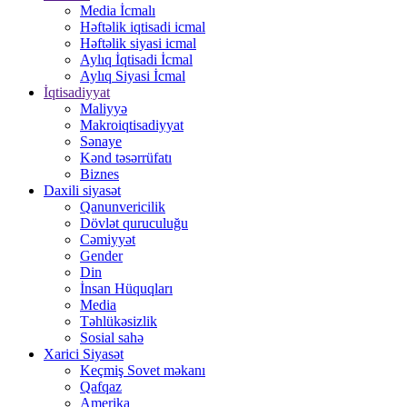
Media İcmalı
Həftəlik iqtisadi icmal
Həftəlik siyasi icmal
Aylıq İqtisadi İcmal
Aylıq Siyasi İcmal
İqtisadiyyat
Maliyyə
Makroiqtisadiyyat
Sənaye
Kənd təsərrüfatı
Biznes
Daxili siyasət
Qanunvericilik
Dövlət quruculuğu
Cəmiyyət
Gender
Din
İnsan Hüquqları
Media
Təhlükəsizlik
Sosial sahə
Xarici Siyasət
Keçmiş Sovet məkanı
Qafqaz
Amerika