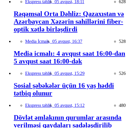
Ekspress təhlil,
05 avqust, 18:11
628
Rəqəmsal Orta Dəhliz: Qazaxıstan və
Azərbaycan Xəzərin sahillərini fiber-
optik xətlə birləşdirdi
Media İcmalı,
05 avqust, 16:37
528
Media icmalı: 4 avqust saat 16:00-dan
5 avqust saat 16:00-dək
Ekspress təhlil,
05 avqust, 15:29
526
Sosial şəbəkələr üçün 16 yaş həddi
tətbiq olunur
Ekspress təhlil,
05 avqust, 15:12
480
Dövlət əmlakının qurumlar arasında
verilməsi qaydaları sadələşdirilib