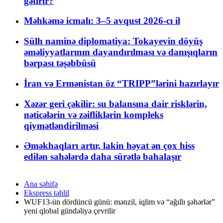
gətirir?
Məhkəmə icmalı: 3–5 avqust 2026-cı il
Sülh naminə diplomatiya: Tokayevin döyüş
əməliyyatlarının dayandırılması və danışıqların
bərpası təşəbbüsü
İran və Ermənistan öz “TRIPP”lərini hazırlayır
Xəzər geri çəkilir: su balansına dair risklərin,
nəticələrin və zəifliklərin kompleks
qiymətləndirilməsi
Əməkhaqları artır, lakin həyat ən çox hiss
edilən sahələrdə daha sürətlə bahalaşır
Ana səhifə
Ekspress təhlil
WUF13-ün dördüncü günü: mənzil, iqlim və “ağıllı şəhərlər”
yeni qlobal gündəliyə çevrilir