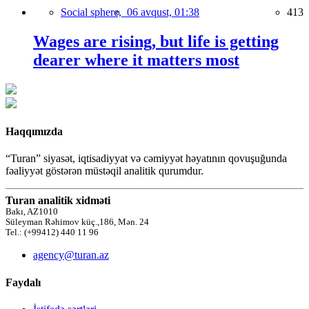
Social sphere,
06 avqust, 01:38
413
Wages are rising, but life is getting
dearer where it matters most
Haqqımızda
“Turan” siyasət, iqtisadiyyat və cəmiyyət həyatının qovuşuğunda
fəaliyyət göstərən müstəqil analitik qurumdur.
Turan analitik xidməti
Bakı, AZ1010
Süleyman Rəhimov küç.,186, Mən. 24
Tel.: (+99412) 440 11 96
agency@turan.az
Faydalı