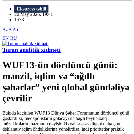
Ekspress təhlil
20 May 2026, 19:41
1533
A-
A
A+
EN
RU
Turan analitik xidməti
WUF13-ün dördüncü günü:
mənzil, iqlim və “ağıllı
şəhərlər” yeni qlobal gündəliyə
çevrilir
Bakıda keçirilən WUF13 Dünya Şəhər Forumunun dördüncü günü
göstərdi ki, meqapolislərin gələcəyi ilə bağlı beynəlxalq
müzakirələrin məzmunu dəyişir. Əvvəllər əsas diqqət daha çox
deklarativ iqlim öhdəliklərinə yönəlirdisə, indi prioritetlər praktik