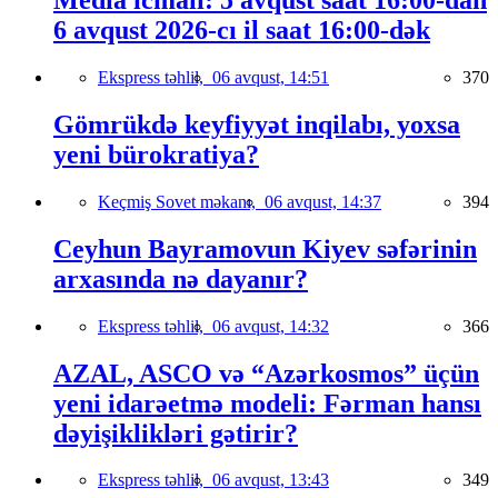
Media icmalı: 5 avqust saat 16:00-dan
6 avqust 2026-cı il saat 16:00-dək
Ekspress təhlil,
06 avqust, 14:51
370
Gömrükdə keyfiyyət inqilabı, yoxsa
yeni bürokratiya?
Keçmiş Sovet məkanı,
06 avqust, 14:37
394
Ceyhun Bayramovun Kiyev səfərinin
arxasında nə dayanır?
Ekspress təhlil,
06 avqust, 14:32
366
AZAL, ASCO və “Azərkosmos” üçün
yeni idarəetmə modeli: Fərman hansı
dəyişiklikləri gətirir?
Ekspress təhlil,
06 avqust, 13:43
349