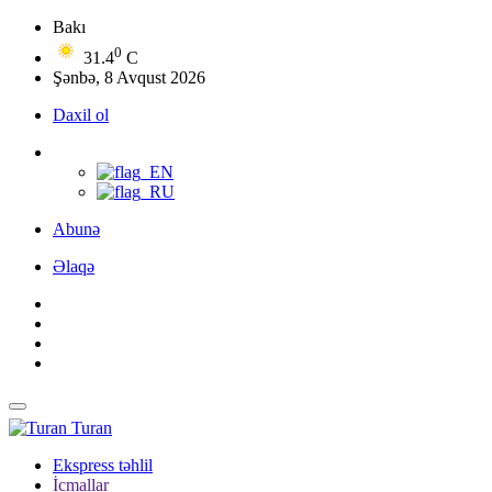
Bakı
0
31.4
C
Şənbə, 8 Avqust 2026
Daxil ol
Abunə
Əlaqə
Turan
Ekspress təhlil
İcmallar