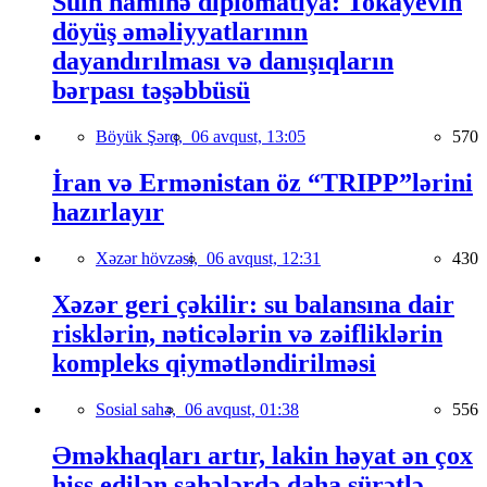
Sülh naminə diplomatiya: Tokayevin
döyüş əməliyyatlarının
dayandırılması və danışıqların
bərpası təşəbbüsü
Böyük Şərq,
06 avqust, 13:05
570
İran və Ermənistan öz “TRIPP”lərini
hazırlayır
Xəzər hövzəsi,
06 avqust, 12:31
430
Xəzər geri çəkilir: su balansına dair
risklərin, nəticələrin və zəifliklərin
kompleks qiymətləndirilməsi
Sosial sahə,
06 avqust, 01:38
556
Əməkhaqları artır, lakin həyat ən çox
hiss edilən sahələrdə daha sürətlə