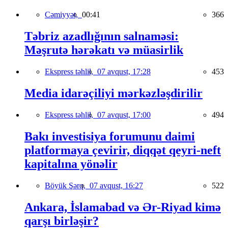
Cəmiyyət,
00:41
366
Təbriz azadlığının salnaməsi:
Məşrutə hərəkatı və müasirlik
Ekspress təhlil,
07 avqust, 17:28
453
Media idarəçiliyi mərkəzləşdirilir
Ekspress təhlil,
07 avqust, 17:00
494
Bakı investisiya forumunu daimi
platformaya çevirir, diqqət qeyri-neft
kapitalına yönəlir
Böyük Şərq,
07 avqust, 16:27
522
Ankara, İslamabad və Ər-Riyad kimə
qarşı birləşir?