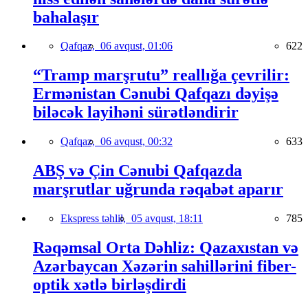
bahalaşır
Qafqaz,
06 avqust, 01:06
622
“Tramp marşrutu” reallığa çevrilir:
Ermənistan Cənubi Qafqazı dəyişə
biləcək layihəni sürətləndirir
Qafqaz,
06 avqust, 00:32
633
ABŞ və Çin Cənubi Qafqazda
marşrutlar uğrunda rəqabət aparır
Ekspress təhlil,
05 avqust, 18:11
785
Rəqəmsal Orta Dəhliz: Qazaxıstan və
Azərbaycan Xəzərin sahillərini fiber-
optik xətlə birləşdirdi