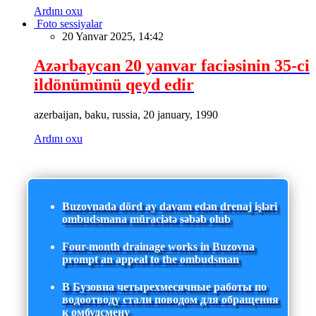
Ardını oxu
Foto sessiyalar
20 Yanvar 2025, 14:42
Azərbaycan 20 yanvar faciəsinin 35-ci
ildönümünü qeyd edir
azerbaijan, baku, russia, 20 january, 1990
Ardını oxu
Buzovnada dörd ay davam edən drenaj işləri
ombudsmana müraciətə səbəb olub
Four-month drainage works in Buzovna
prompt an appeal to the ombudsman
В Бузовна четырехмесячные работы по
водоотводу стали поводом для обращения
к омбудсмену