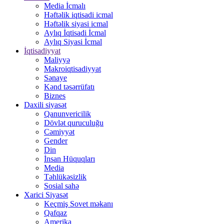
Media İcmalı
Həftəlik iqtisadi icmal
Həftəlik siyasi icmal
Aylıq İqtisadi İcmal
Aylıq Siyasi İcmal
İqtisadiyyat
Maliyyə
Makroiqtisadiyyat
Sənaye
Kənd təsərrüfatı
Biznes
Daxili siyasət
Qanunvericilik
Dövlət quruculuğu
Cəmiyyət
Gender
Din
İnsan Hüquqları
Media
Təhlükəsizlik
Sosial sahə
Xarici Siyasət
Keçmiş Sovet məkanı
Qafqaz
Amerika