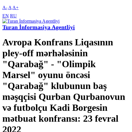
A-
A
A+
EN
RU
Turan İnformasiya Agentliyi
Avropa Konfrans Liqasının
pley-off mərhələsinin
"Qarabağ" - "Olimpik
Marsel" oyunu öncəsi
"Qarabağ" klubunun baş
məşqçisi Qurban Qurbanovun
və futbolçu Kadi Borgesin
mətbuat konfransı: 23 fevral
2022