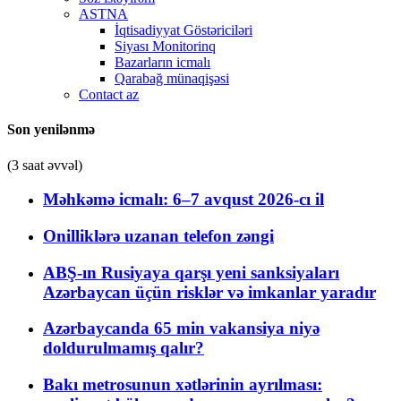
ASTNA
İqtisadiyyat Göstəriciləri
Siyası Monitorinq
Bazarların icmalı
Qarabağ münaqişəsi
Contact az
Son yenilənmə
(3 saat əvvəl)
Məhkəmə icmalı: 6–7 avqust 2026-cı il
Onilliklərə uzanan telefon zəngi
ABŞ-ın Rusiyaya qarşı yeni sanksiyaları
Azərbaycan üçün risklər və imkanlar yaradır
Azərbaycanda 65 min vakansiya niyə
doldurulmamış qalır?
Bakı metrosunun xətlərinin ayrılması: