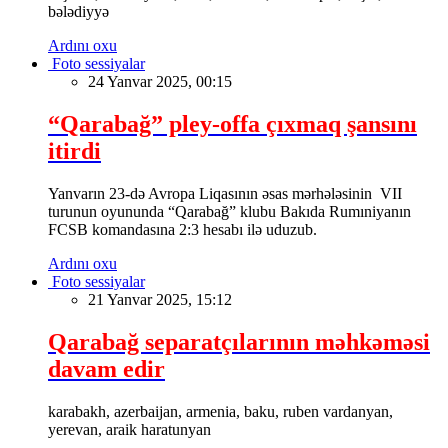
bələdiyyə
Ardını oxu
Foto sessiyalar
24 Yanvar 2025, 00:15
“Qarabağ” pley-offa çıxmaq şansını
itirdi
Yanvarın 23-də Avropa Liqasının əsas mərhələsinin VII
turunun oyununda “Qarabağ” klubu Bakıda Rumıniyanın
FCSB komandasına 2:3 hesabı ilə uduzub.
Ardını oxu
Foto sessiyalar
21 Yanvar 2025, 15:12
Qarabağ separatçılarının məhkəməsi
davam edir
karabakh, azerbaijan, armenia, baku, ruben vardanyan,
yerevan, araik haratunyan