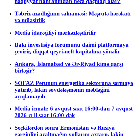
nəqliyyat böhranından necə qaçmaq olar?
Təbriz azadlığının salnaməsi: Məşrutə hərəkatı
və müasirlik
Media idarəçiliyi mərkəzləşdirilir
Bakı investisiya forumunu daimi platformaya
çevirir, diqqət qeyri-neft kapitalına yönəlir
Ankara, İslamabad və Ər-Riyad kimə qarşı
birləşir?
SOFAZ Perunun energetika sektoruna sərmayə
yatırıb, lakin sövdələşmənin məbləğini
açıqlamayıb
Media icmalı: 6 avqust saat 16:00-dan 7 avqust
2026-cı il saat 16:00-dək
Seçkilərdən sonra Ermənistan və Rusiya
gərginliyi azaltmağın yollarını axtarır, lakin