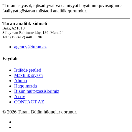
“Turan” siyasət, iqtisadiyyat və cəmiyyət həyatının qovuşuğunda
fəaliyyət göstərən müstəqil analitik qurumdur.
Turan analitik xidməti
Bakı, AZ1010
Süleyman Rəhimov küç.,186, Mən. 24
Tel.: (+99412) 440 11 96
agency@turan.az
Faydalı
İstifadə şərtləri
Məxfilik siyasti
Abunə
Haqqımızda
Bizim mütəxəssislərimiz
Arxiv
CONTACT AZ
© 2026 Turan. Bütün hüquqlar qorunur.