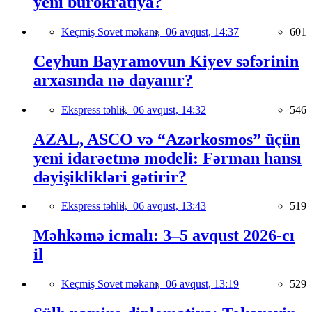
yeni bürokratiya?
Keçmiş Sovet məkanı,
06 avqust, 14:37
601
Ceyhun Bayramovun Kiyev səfərinin
arxasında nə dayanır?
Ekspress təhlil,
06 avqust, 14:32
546
AZAL, ASCO və “Azərkosmos” üçün
yeni idarəetmə modeli: Fərman hansı
dəyişiklikləri gətirir?
Ekspress təhlil,
06 avqust, 13:43
519
Məhkəmə icmalı: 3–5 avqust 2026-cı
il
Keçmiş Sovet məkanı,
06 avqust, 13:19
529