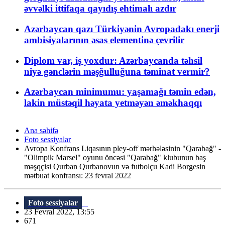
əvvəlki ittifaqa qayıdış ehtimalı azdır
Azərbaycan qazı Türkiyənin Avropadakı enerji
ambisiyalarının əsas elementinə çevrilir
Diplom var, iş yoxdur: Azərbaycanda təhsil
niyə gənclərin məşğulluğuna təminat vermir?
Azərbaycan minimumu: yaşamağı təmin edən,
lakin müstəqil həyata yetməyən əməkhaqqı
Ana səhifə
Foto sessiyalar
Avropa Konfrans Liqasının pley-off mərhələsinin "Qarabağ" -
"Olimpik Marsel" oyunu öncəsi "Qarabağ" klubunun baş
məşqçisi Qurban Qurbanovun və futbolçu Kadi Borgesin
mətbuat konfransı: 23 fevral 2022
Foto sessiyalar
23 Fevral 2022, 13:55
671