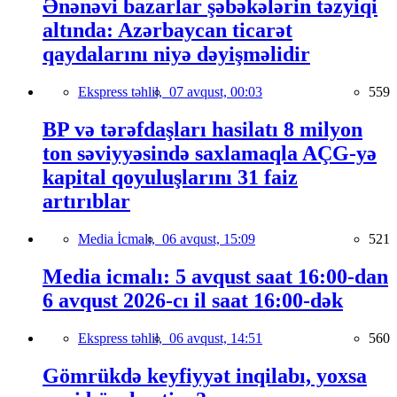
Ənənəvi bazarlar şəbəkələrin təzyiqi
altında: Azərbaycan ticarət
qaydalarını niyə dəyişməlidir
Ekspress təhlil,
07 avqust, 00:03
559
BP və tərəfdaşları hasilatı 8 milyon
ton səviyyəsində saxlamaqla AÇG-yə
kapital qoyuluşlarını 31 faiz
artırıblar
Media İcmalı,
06 avqust, 15:09
521
Media icmalı: 5 avqust saat 16:00-dan
6 avqust 2026-cı il saat 16:00-dək
Ekspress təhlil,
06 avqust, 14:51
560
Gömrükdə keyfiyyət inqilabı, yoxsa