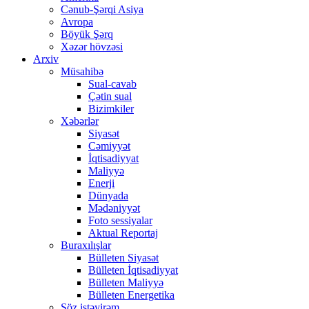
Cənub-Şərqi Asiya
Avropa
Böyük Şərq
Xəzər hövzəsi
Arxiv
Müsahibə
Sual-cavab
Çətin sual
Bizimkiler
Xəbərlər
Siyasət
Cəmiyyət
İqtisadiyyat
Maliyyə
Enerji
Dünyada
Mədəniyyət
Foto sessiyalar
Aktual Reportaj
Buraxılışlar
Bülleten Siyasət
Bülleten İqtisadiyyat
Bülleten Maliyyə
Bülleten Energetika
Söz istəyirəm