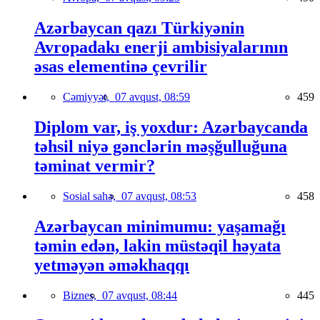
Azərbaycan qazı Türkiyənin
Avropadakı enerji ambisiyalarının
əsas elementinə çevrilir
Cəmiyyət,
07 avqust, 08:59
459
Diplom var, iş yoxdur: Azərbaycanda
təhsil niyə gənclərin məşğulluğuna
təminat vermir?
Sosial sahə,
07 avqust, 08:53
458
Azərbaycan minimumu: yaşamağı
təmin edən, lakin müstəqil həyata
yetməyən əməkhaqqı
Biznes,
07 avqust, 08:44
445