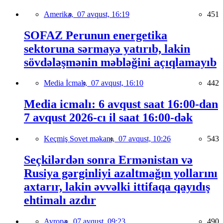
Amerika,
07 avqust, 16:19
451
SOFAZ Perunun energetika
sektoruna sərmayə yatırıb, lakin
sövdələşmənin məbləğini açıqlamayıb
Media İcmalı,
07 avqust, 16:10
442
Media icmalı: 6 avqust saat 16:00-dan
7 avqust 2026-cı il saat 16:00-dək
Keçmiş Sovet məkanı,
07 avqust, 10:26
543
Seçkilərdən sonra Ermənistan və
Rusiya gərginliyi azaltmağın yollarını
axtarır, lakin əvvəlki ittifaqa qayıdış
ehtimalı azdır
Avropa,
07 avqust, 09:23
490