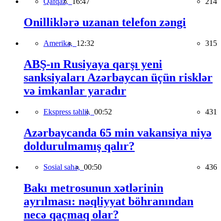
Qafqaz,
16:47
214
Onilliklərə uzanan telefon zəngi
Amerika,
12:32
315
ABŞ-ın Rusiyaya qarşı yeni
sanksiyaları Azərbaycan üçün risklər
və imkanlar yaradır
Ekspress təhlil,
00:52
431
Azərbaycanda 65 min vakansiya niyə
doldurulmamış qalır?
Sosial sahə,
00:50
436
Bakı metrosunun xətlərinin
ayrılması: nəqliyyat böhranından
necə qaçmaq olar?