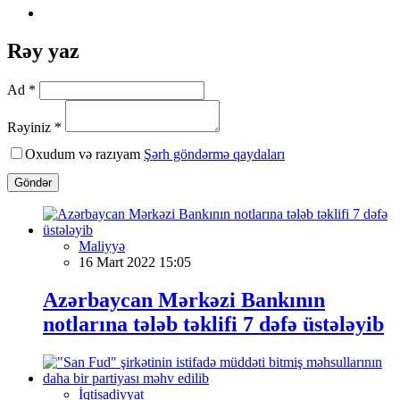
Rəy yaz
Ad *
Rəyiniz *
Oxudum və razıyam
Şərh göndərmə qaydaları
Göndər
Maliyyə
16 Mart 2022 15:05
Azərbaycan Mərkəzi Bankının
notlarına tələb təklifi 7 dəfə üstələyib
İqtisadiyyat