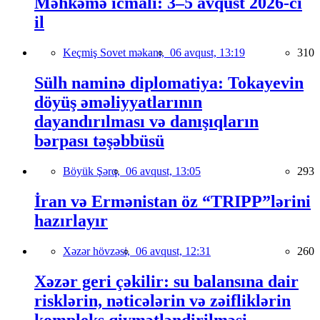
Məhkəmə icmalı: 3–5 avqust 2026-cı
il
Keçmiş Sovet məkanı,
06 avqust, 13:19
310
Sülh naminə diplomatiya: Tokayevin
döyüş əməliyyatlarının
dayandırılması və danışıqların
bərpası təşəbbüsü
Böyük Şərq,
06 avqust, 13:05
293
İran və Ermənistan öz “TRIPP”lərini
hazırlayır
Xəzər hövzəsi,
06 avqust, 12:31
260
Xəzər geri çəkilir: su balansına dair
risklərin, nəticələrin və zəifliklərin
kompleks qiymətləndirilməsi