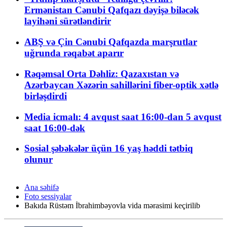
Ermənistan Cənubi Qafqazı dəyişə biləcək
layihəni sürətləndirir
ABŞ və Çin Cənubi Qafqazda marşrutlar
uğrunda rəqabət aparır
Rəqəmsal Orta Dəhliz: Qazaxıstan və
Azərbaycan Xəzərin sahillərini fiber-optik xətlə
birləşdirdi
Media icmalı: 4 avqust saat 16:00-dan 5 avqust
saat 16:00-dək
Sosial şəbəkələr üçün 16 yaş həddi tətbiq
olunur
Ana səhifə
Foto sessiyalar
Bakıda Rüstəm İbrahimbəyovla vida mərasimi keçirilib