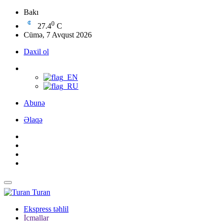
Bakı
0
27.4
C
Cümə, 7 Avqust 2026
Daxil ol
Abunə
Əlaqə
Turan
Ekspress təhlil
İcmallar