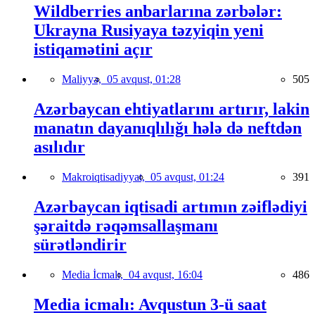
Wildberries anbarlarına zərbələr:
Ukrayna Rusiyaya təzyiqin yeni
istiqamətini açır
Maliyyə,
05 avqust, 01:28
505
Azərbaycan ehtiyatlarını artırır, lakin
manatın dayanıqlılığı hələ də neftdən
asılıdır
Makroiqtisadiyyat,
05 avqust, 01:24
391
Azərbaycan iqtisadi artımın zəiflədiyi
şəraitdə rəqəmsallaşmanı
sürətləndirir
Media İcmalı,
04 avqust, 16:04
486
Media icmalı: Avqustun 3-ü saat