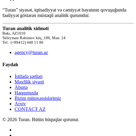
“Turan” siyasət, iqtisadiyyat və cəmiyyət həyatının qovuşuğunda
fəaliyyət göstərən müstəqil analitik qurumdur.
Turan analitik xidməti
Bakı, AZ1010
Süleyman Rəhimov küç.,186, Mən. 24
Tel.: (+99412) 440 11 96
agency@turan.az
Faydalı
İstifadə şərtləri
Məxfilik siyasti
Abunə
Haqqımızda
Bizim mütəxəssislərimiz
Arxiv
CONTACT AZ
© 2026 Turan. Bütün hüquqlar qorunur.