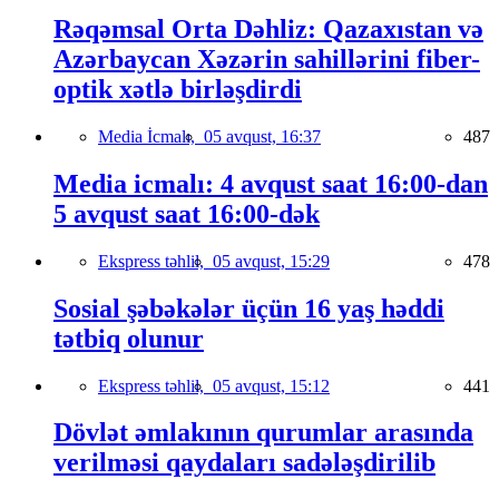
Rəqəmsal Orta Dəhliz: Qazaxıstan və
Azərbaycan Xəzərin sahillərini fiber-
optik xətlə birləşdirdi
Media İcmalı,
05 avqust, 16:37
487
Media icmalı: 4 avqust saat 16:00-dan
5 avqust saat 16:00-dək
Ekspress təhlil,
05 avqust, 15:29
478
Sosial şəbəkələr üçün 16 yaş həddi
tətbiq olunur
Ekspress təhlil,
05 avqust, 15:12
441
Dövlət əmlakının qurumlar arasında
verilməsi qaydaları sadələşdirilib