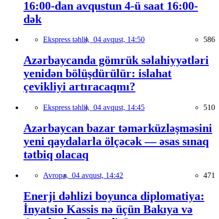
16:00-dan avqustun 4-ü saat 16:00-
dək
Ekspress təhlil,
04 avqust, 14:50
586
Azərbaycanda gömrük səlahiyyətləri
yenidən bölüşdürülür: islahat
çevikliyi artıracaqmı?
Ekspress təhlil,
04 avqust, 14:45
510
Azərbaycan bazar təmərküzləşməsini
yeni qaydalarla ölçəcək — əsas sınaq
tətbiq olacaq
Avropa,
04 avqust, 14:42
471
Enerji dəhlizi boyunca diplomatiya:
İnyatsio Kassis nə üçün Bakıya və