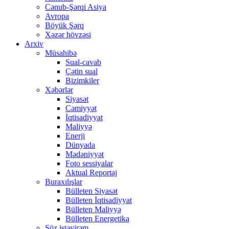
Cənub-Şərqi Asiya
Avropa
Böyük Şərq
Xəzər hövzəsi
Arxiv
Müsahibə
Sual-cavab
Çətin sual
Bizimkiler
Xəbərlər
Siyasət
Cəmiyyət
İqtisadiyyat
Maliyyə
Enerji
Dünyada
Mədəniyyət
Foto sessiyalar
Aktual Reportaj
Buraxılışlar
Bülleten Siyasət
Bülleten İqtisadiyyat
Bülleten Maliyyə
Bülleten Energetika
Söz istəyirəm