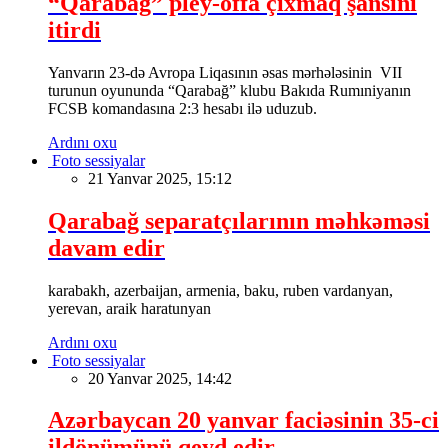
“Qarabağ” pley-offa çıxmaq şansını
itirdi
Yanvarın 23-də Avropa Liqasının əsas mərhələsinin VII
turunun oyununda “Qarabağ” klubu Bakıda Rumıniyanın
FCSB komandasına 2:3 hesabı ilə uduzub.
Ardını oxu
Foto sessiyalar
21 Yanvar 2025, 15:12
Qarabağ separatçılarının məhkəməsi
davam edir
karabakh, azerbaijan, armenia, baku, ruben vardanyan,
yerevan, araik haratunyan
Ardını oxu
Foto sessiyalar
20 Yanvar 2025, 14:42
Azərbaycan 20 yanvar faciəsinin 35-ci
ildönümünü qeyd edir