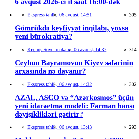
6 avqust 2026-cı il saat 16:00-dək
Ekspress təhlil,
06 avqust, 14:51
305
Gömrükdə keyfiyyət inqilabı, yoxsa
yeni bürokratiya?
Keçmiş Sovet məkanı,
06 avqust, 14:37
314
Ceyhun Bayramovun Kiyev səfərinin
arxasında nə dayanır?
Ekspress təhlil,
06 avqust, 14:32
302
AZAL, ASCO və “Azərkosmos” üçün
yeni idarəetmə modeli: Fərman hansı
dəyişiklikləri gətirir?
Ekspress təhlil,
06 avqust, 13:43
293