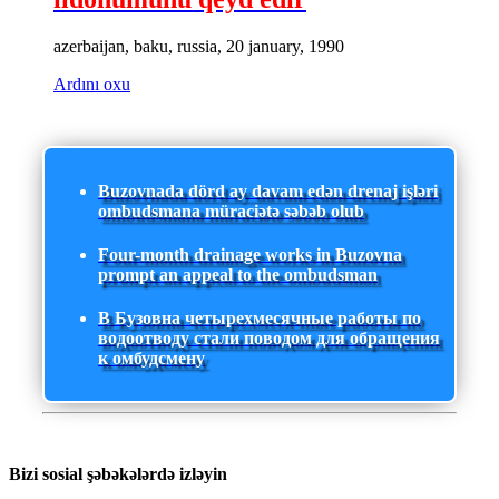
azerbaijan, baku, russia, 20 january, 1990
Ardını oxu
Buzovnada dörd ay davam edən drenaj işləri
ombudsmana müraciətə səbəb olub
Four-month drainage works in Buzovna
prompt an appeal to the ombudsman
В Бузовна четырехмесячные работы по
водоотводу стали поводом для обращения
к омбудсмену
Bizi sosial şəbəkələrdə izləyin