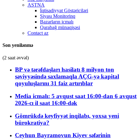
ASTNA
İqtisadiyyat Göstəriciləri
Siyası Monitorinq
Bazarların icmalı
Qarabağ münaqişəsi
Contact az
Son yenilənmə
(2 saat əvvəl)
BP və tərəfdaşları hasilatı 8 milyon ton
səviyyəsində saxlamaqla AÇG-yə kapital
qoyuluşlarını 31 faiz artırıblar
Media icmalı: 5 avqust saat 16:00-dan 6 avqust
2026-cı il saat 16:00-dək
Gömrükdə keyfiyyət inqilabı, yoxsa yeni
bürokratiya?
Ceyhun Bayramovun Kiyev səfərinin