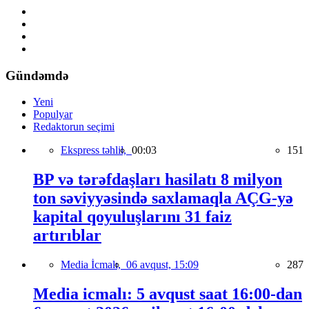
Gündəmdə
Yeni
Populyar
Redaktorun seçimi
Ekspress təhlil,
00:03
151
BP və tərəfdaşları hasilatı 8 milyon
ton səviyyəsində saxlamaqla AÇG-yə
kapital qoyuluşlarını 31 faiz
artırıblar
Media İcmalı,
06 avqust, 15:09
287
Media icmalı: 5 avqust saat 16:00-dan