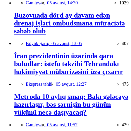
Cəmiyyət,
05 avqust, 14:30
1029
Buzovnada dörd ay davam edən
drenaj işləri ombudsmana müraciətə
səbəb olub
Böyük Şərq,
05 avqust, 13:05
407
İran prezidentinin üzərində qara
buludlar: istefa təkzibi Tehrandakı
hakimiyyət mübarizəsini üzə çıxarır
Ekspress təhlil,
05 avqust, 12:27
475
Metroda 10 aylıq sınaq: Bakı gələcəyə
hazırlaşır, bəs sərnişin bu günün
yükünü necə daşıyacaq?
Cəmiyyət,
05 avqust, 11:57
429