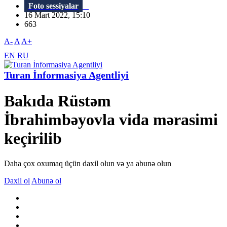
Foto sessiyalar
16 Mart 2022, 15:10
663
A-
A
A+
EN
RU
Turan İnformasiya Agentliyi
Bakıda Rüstəm
İbrahimbəyovla vida mərasimi
keçirilib
Daha çox oxumaq üçün daxil olun və ya abunə olun
Daxil ol
Abunə ol