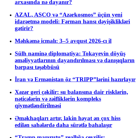
arxasında nə dayanır?
AZAL, ASCO və “Azərkosmos” üçün yeni
idarəetmə modeli: Fərman hansı dəyişiklikləri
gətirir?
Məhkəmə icmalı: 3–5 avqust 2026-cı il
Sülh naminə diplomatiya: Tokayevin döyüş
əməliyyatlarının dayandırılması və danışıqların
bərpası təşəbbüsü
İran və Ermənistan öz “TRIPP”lərini hazırlayır
Xəzər geri çəkilir: su balansına dair risklərin,
nəticələrin və zəifliklərin kompleks
qiymətləndirilməsi
Əməkhaqları artır, lakin həyat ən çox hiss
edilən sahələrdə daha sürətlə bahalaşır
“Tramp marşrutu” reallığa çevrilir: