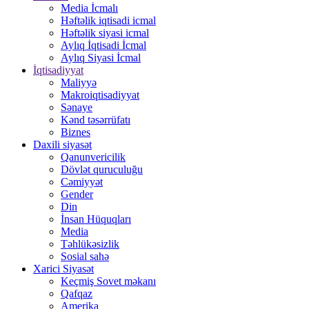
Media İcmalı
Həftəlik iqtisadi icmal
Həftəlik siyasi icmal
Aylıq İqtisadi İcmal
Aylıq Siyasi İcmal
İqtisadiyyat
Maliyyə
Makroiqtisadiyyat
Sənaye
Kənd təsərrüfatı
Biznes
Daxili siyasət
Qanunvericilik
Dövlət quruculuğu
Cəmiyyət
Gender
Din
İnsan Hüquqları
Media
Təhlükəsizlik
Sosial sahə
Xarici Siyasət
Keçmiş Sovet məkanı
Qafqaz
Amerika