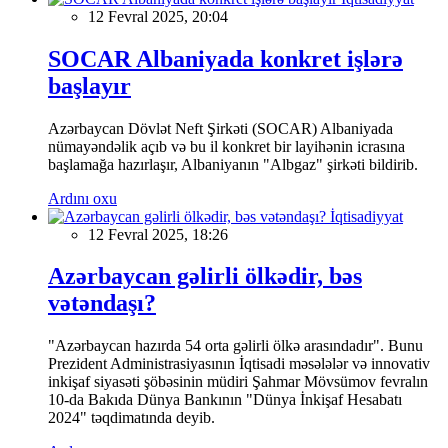
12 Fevral 2025, 20:04
SOCAR Albaniyada konkret işlərə
başlayır
Azərbaycan Dövlət Neft Şirkəti (SOCAR) Albaniyada
nümayəndəlik açıb və bu il konkret bir layihənin icrasına
başlamağa hazırlaşır, Albaniyanın "Albgaz" şirkəti bildirib.
Ardını oxu
İqtisadiyyat
12 Fevral 2025, 18:26
Azərbaycan gəlirli ölkədir, bəs
vətəndaşı?
"Azərbaycan hazırda 54 orta gəlirli ölkə arasındadır". Bunu
Prezident Administrasiyasının İqtisadi məsələlər və innovativ
inkişaf siyasəti şöbəsinin müdiri Şahmar Mövsümov fevralın
10-da Bakıda Dünya Bankının "Dünya İnkişaf Hesabatı
2024" təqdimatında deyib.