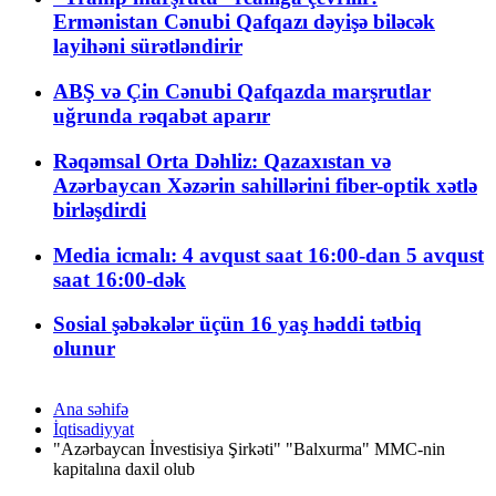
Ermənistan Cənubi Qafqazı dəyişə biləcək
layihəni sürətləndirir
ABŞ və Çin Cənubi Qafqazda marşrutlar
uğrunda rəqabət aparır
Rəqəmsal Orta Dəhliz: Qazaxıstan və
Azərbaycan Xəzərin sahillərini fiber-optik xətlə
birləşdirdi
Media icmalı: 4 avqust saat 16:00-dan 5 avqust
saat 16:00-dək
Sosial şəbəkələr üçün 16 yaş həddi tətbiq
olunur
Ana səhifə
İqtisadiyyat
"Azərbaycan İnvestisiya Şirkəti" "Balxurma" MMC-nin
kapitalına daxil olub