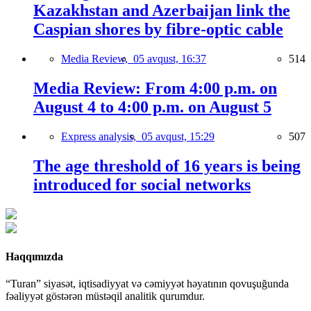
Kazakhstan and Azerbaijan link the
Caspian shores by fibre-optic cable
Media Review,
05 avqust, 16:37
514
Media Review: From 4:00 p.m. on
August 4 to 4:00 p.m. on August 5
Express analysis,
05 avqust, 15:29
507
The age threshold of 16 years is being
introduced for social networks
Haqqımızda
“Turan” siyasət, iqtisadiyyat və cəmiyyət həyatının qovuşuğunda
fəaliyyət göstərən müstəqil analitik qurumdur.