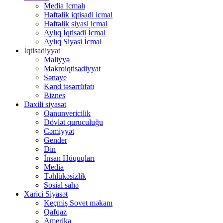
Media İcmalı
Həftəlik iqtisadi icmal
Həftəlik siyasi icmal
Aylıq İqtisadi İcmal
Aylıq Siyasi İcmal
İqtisadiyyat
Maliyyə
Makroiqtisadiyyat
Sənaye
Kənd təsərrüfatı
Biznes
Daxili siyasət
Qanunvericilik
Dövlət quruculuğu
Cəmiyyət
Gender
Din
İnsan Hüquqları
Media
Təhlükəsizlik
Sosial sahə
Xarici Siyasət
Keçmiş Sovet məkanı
Qafqaz
Amerika