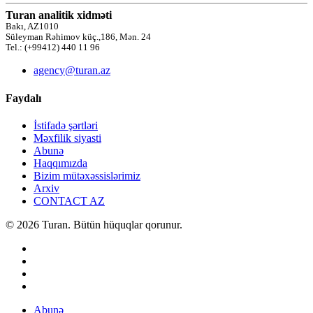
Turan analitik xidməti
Bakı, AZ1010
Süleyman Rəhimov küç.,186, Mən. 24
Tel.: (+99412) 440 11 96
agency@turan.az
Faydalı
İstifadə şərtləri
Məxfilik siyasti
Abunə
Haqqımızda
Bizim mütəxəssislərimiz
Arxiv
CONTACT AZ
© 2026 Turan. Bütün hüquqlar qorunur.
Abunə