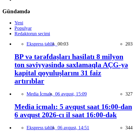
Gündəmdə
Yeni
Populyar
Redaktorun seçimi
Ekspress təhlil,
00:03
203
BP və tərəfdaşları hasilatı 8 milyon
ton səviyyəsində saxlamaqla AÇG-yə
kapital qoyuluşlarını 31 faiz
artırıblar
Media İcmalı,
06 avqust, 15:09
327
Media icmalı: 5 avqust saat 16:00-dan
6 avqust 2026-cı il saat 16:00-dək
Ekspress təhlil,
06 avqust, 14:51
344