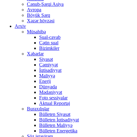
Cənub-Şərqi Asiya
Avropa
Böyük Şərq
Xəzər hövzəsi
Arxiv
Müsahibə
Sual-cavab
Çətin sual
Bizimkiler
Xəbərlər
Siyasət
Cəmiyyət
İqtisadiyyat
Maliyyə
Enerji
Dünyada
Mədəniyyət
Foto sessiyalar
Aktual Reportaj
Buraxılışlar
Bülleten Siyasət
Bülleten İqtisadiyyat
Bülleten Maliyyə
Bülleten Energetika
Söz istəyirəm