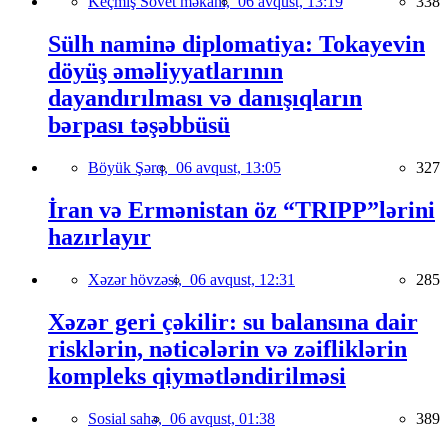
Keçmiş Sovet məkanı,
06 avqust, 13:19
338
Sülh naminə diplomatiya: Tokayevin
döyüş əməliyyatlarının
dayandırılması və danışıqların
bərpası təşəbbüsü
Böyük Şərq,
06 avqust, 13:05
327
İran və Ermənistan öz “TRIPP”lərini
hazırlayır
Xəzər hövzəsi,
06 avqust, 12:31
285
Xəzər geri çəkilir: su balansına dair
risklərin, nəticələrin və zəifliklərin
kompleks qiymətləndirilməsi
Sosial sahə,
06 avqust, 01:38
389