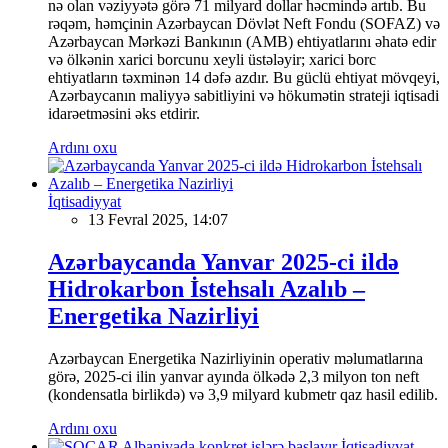
nə olan vəziyyətə görə 71 milyard dollar həcmində artıb. Bu
rəqəm, həmçinin Azərbaycan Dövlət Neft Fondu (SOFAZ) və
Azərbaycan Mərkəzi Bankının (AMB) ehtiyatlarını əhatə edir
və ölkənin xarici borcunu xeyli üstələyir; xarici borc
ehtiyatların təxminən 14 dəfə azdır. Bu güclü ehtiyat mövqeyi,
Azərbaycanın maliyyə sabitliyini və hökumətin strateji iqtisadi
idarəetməsini əks etdirir.
Ardını oxu
İqtisadiyyat
13 Fevral 2025, 14:07
Azərbaycanda Yanvar 2025-ci ildə
Hidrokarbon İstehsalı Azalıb –
Energetika Nazirliyi
Azərbaycan Energetika Nazirliyinin operativ məlumatlarına
görə, 2025-ci ilin yanvar ayında ölkədə 2,3 milyon ton neft
(kondensatla birlikdə) və 3,9 milyard kubmetr qaz hasil edilib.
Ardını oxu
İqtisadiyyat