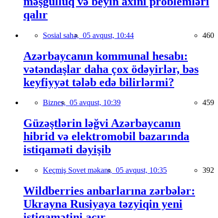
məşğulluq və beyin axını problemləri
qalır
Sosial sahə,
05 avqust, 10:44
460
Azərbaycanın kommunal hesabı:
vətəndaşlar daha çox ödəyirlər, bəs
keyfiyyət tələb edə bilirlərmi?
Biznes,
05 avqust, 10:39
459
Güzəştlərin ləğvi Azərbaycanın
hibrid və elektromobil bazarında
istiqaməti dəyişib
Keçmiş Sovet məkanı,
05 avqust, 10:35
392
Wildberries anbarlarına zərbələr:
Ukrayna Rusiyaya təzyiqin yeni
istiqamətini açır