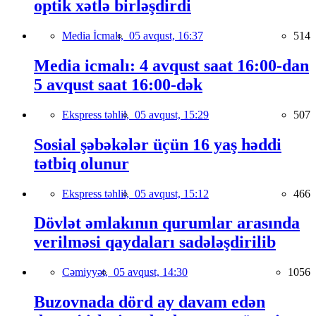
optik xətlə birləşdirdi
Media İcmalı,
05 avqust, 16:37
514
Media icmalı: 4 avqust saat 16:00-dan
5 avqust saat 16:00-dək
Ekspress təhlil,
05 avqust, 15:29
507
Sosial şəbəkələr üçün 16 yaş həddi
tətbiq olunur
Ekspress təhlil,
05 avqust, 15:12
466
Dövlət əmlakının qurumlar arasında
verilməsi qaydaları sadələşdirilib
Cəmiyyət,
05 avqust, 14:30
1056
Buzovnada dörd ay davam edən