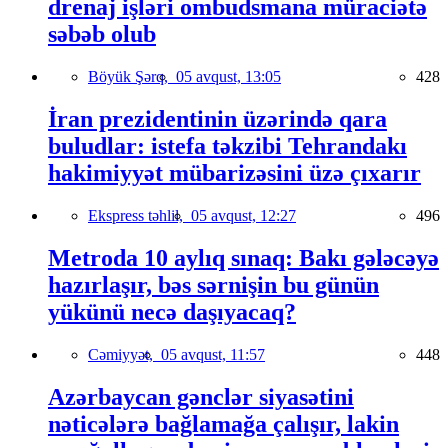
drenaj işləri ombudsmana müraciətə
səbəb olub
Böyük Şərq,
05 avqust, 13:05
428
İran prezidentinin üzərində qara
buludlar: istefa təkzibi Tehrandakı
hakimiyyət mübarizəsini üzə çıxarır
Ekspress təhlil,
05 avqust, 12:27
496
Metroda 10 aylıq sınaq: Bakı gələcəyə
hazırlaşır, bəs sərnişin bu günün
yükünü necə daşıyacaq?
Cəmiyyət,
05 avqust, 11:57
448
Azərbaycan gənclər siyasətini
nəticələrə bağlamağa çalışır, lakin