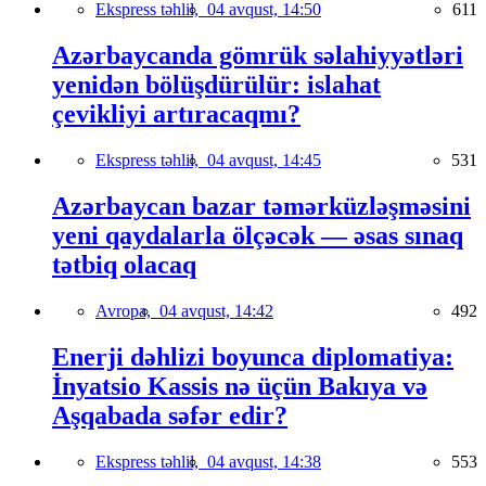
Ekspress təhlil,
04 avqust, 14:50
611
Azərbaycanda gömrük səlahiyyətləri
yenidən bölüşdürülür: islahat
çevikliyi artıracaqmı?
Ekspress təhlil,
04 avqust, 14:45
531
Azərbaycan bazar təmərküzləşməsini
yeni qaydalarla ölçəcək — əsas sınaq
tətbiq olacaq
Avropa,
04 avqust, 14:42
492
Enerji dəhlizi boyunca diplomatiya:
İnyatsio Kassis nə üçün Bakıya və
Aşqabada səfər edir?
Ekspress təhlil,
04 avqust, 14:38
553