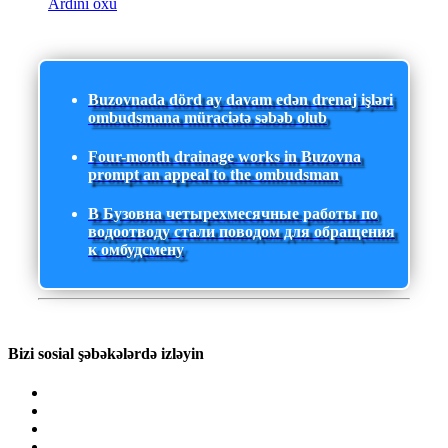
Ardını oxu
Buzovnada dörd ay davam edən drenaj işləri
ombudsmana müraciətə səbəb olub
Four-month drainage works in Buzovna
prompt an appeal to the ombudsman
В Бузовна четырехмесячные работы по
водоотводу стали поводом для обращения
к омбудсмену
Bizi sosial şəbəkələrdə izləyin