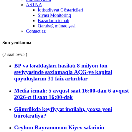
ASTNA
İqtisadiyyat Göstəriciləri
Siyası Monitorinq
Bazarların icmalı
Qarabağ münaqişəsi
Contact az
Son yenilənmə
(7 saat əvvəl)
BP və tərəfdaşları hasilatı 8 milyon ton
səviyyəsində saxlamaqla AÇG-yə kapital
qoyuluşlarını 31 faiz artırıblar
Media icmalı: 5 avqust saat 16:00-dan 6 avqust
2026-cı il saat 16:00-dək
Gömrükdə keyfiyyət inqilabı, yoxsa yeni
bürokratiya?
Ceyhun Bayramovun Kiyev səfərinin