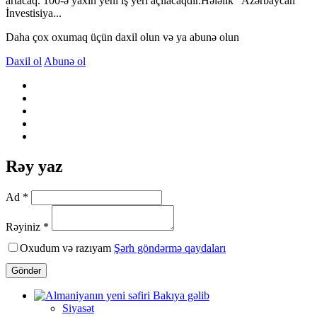
artacaq. 100-ə yaxın yeni iş yeri açılacaqdır.Hələlik “Azərbaycan
İnvestisiya...
Daha çox oxumaq üçün daxil olun və ya abunə olun
Daxil ol
Abunə ol
Rəy yaz
Ad *
Rəyiniz *
Oxudum və razıyam
Şərh göndərmə qaydaları
Göndər
Siyasət