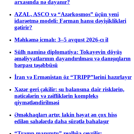
arxasında nə dayanır?
AZAL, ASCO və “Azərkosmos” üçün yeni
idarəetmə modeli: Fərman hansı dəyişiklikləri
gətirir?
Məhkəmə icmalı: 3–5 avqust 2026-cı il
Sülh naminə diplomatiya: Tokayevin döyüş
əməliyyatlarının dayandırılması və danışıqların
bərpası təşəbbüsü
İran və Ermənistan öz “TRIPP”lərini hazırlayır
Xəzər geri çəkilir: su balansına dair risklərin,
nəticələrin və zəifliklərin kompleks
qiymətləndirilməsi
Əməkhaqları artır, lakin həyat ən çox hiss
edilən sahələrdə daha sürətlə bahalaşır
“Tramp marşrutu” reallığa çevrilir: