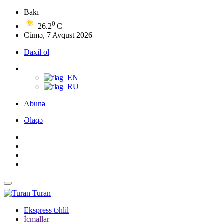
Bakı
0
26.2
C
Cümə, 7 Avqust 2026
Daxil ol
Abunə
Əlaqə
Turan
Ekspress təhlil
İcmallar