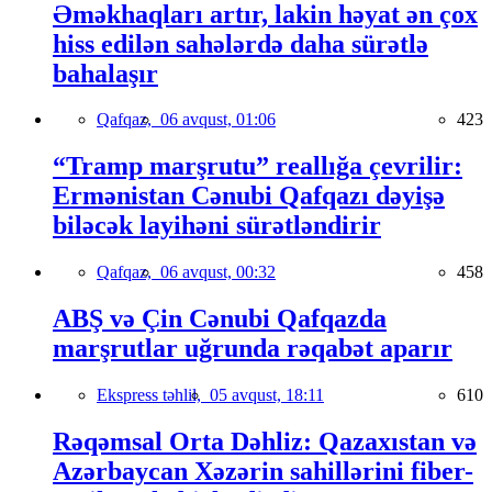
Əməkhaqları artır, lakin həyat ən çox
hiss edilən sahələrdə daha sürətlə
bahalaşır
Qafqaz,
06 avqust, 01:06
423
“Tramp marşrutu” reallığa çevrilir:
Ermənistan Cənubi Qafqazı dəyişə
biləcək layihəni sürətləndirir
Qafqaz,
06 avqust, 00:32
458
ABŞ və Çin Cənubi Qafqazda
marşrutlar uğrunda rəqabət aparır
Ekspress təhlil,
05 avqust, 18:11
610
Rəqəmsal Orta Dəhliz: Qazaxıstan və
Azərbaycan Xəzərin sahillərini fiber-