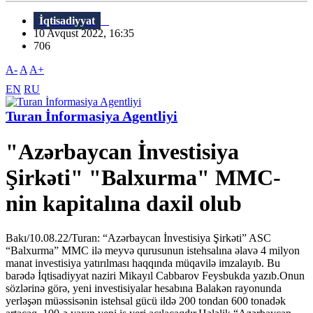
İqtisadiyyat
10 Avqust 2022, 16:35
706
A-
A
A+
EN
RU
Turan İnformasiya Agentliyi
"Azərbaycan İnvestisiya
Şirkəti" "Balxurma" MMC-
nin kapitalına daxil olub
Bakı/10.08.22/Turan: “Azərbaycan İnvestisiya Şirkəti” ASC
“Balxurma” MMC ilə meyvə qurusunun istehsalına əlavə 4 milyon
manat investisiya yatırılması haqqında müqavilə imzalayıb. Bu
barədə İqtisadiyyat naziri Mikayıl Cabbarov Feysbukda yazıb.Onun
sözlərinə görə, yeni investisiyalar hesabına Balakən rayonunda
yerləşən müəssisənin istehsal gücü ildə 200 tondan 600 tonadək