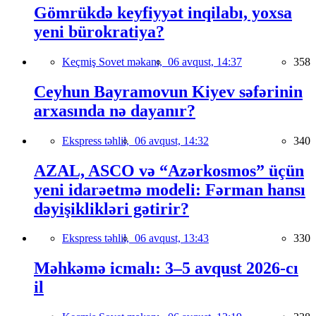
Gömrükdə keyfiyyət inqilabı, yoxsa
yeni bürokratiya?
Keçmiş Sovet məkanı,
06 avqust, 14:37
358
Ceyhun Bayramovun Kiyev səfərinin
arxasında nə dayanır?
Ekspress təhlil,
06 avqust, 14:32
340
AZAL, ASCO və “Azərkosmos” üçün
yeni idarəetmə modeli: Fərman hansı
dəyişiklikləri gətirir?
Ekspress təhlil,
06 avqust, 13:43
330
Məhkəmə icmalı: 3–5 avqust 2026-cı
il