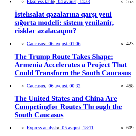
Ekspress təhlil,
04 avqust, 14:38
553
İstehsalat qəzalarına qarşı yeni
sığorta modeli: sistem yenilənir,
risklər azalacaqmı?
Caucasus,
06 avqust, 01:06
423
The Trump Route Takes Shape:
Armenia Accelerates a Project That
Could Transform the South Caucasus
Caucasus,
06 avqust, 00:32
458
The United States and China Are
Competingfor Routes Through the
South Caucasus
Express analysis,
05 avqust, 18:11
609