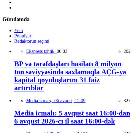
Gündəmdə
Yeni
Populyar
Redaktorun seçimi
Ekspress təhlil,
00:03
202
BP və tərəfdaşları hasilatı 8 milyon
ton səviyyəsində saxlamaqla AÇG-yə
kapital qoyuluşlarını 31 faiz
artırıblar
Media İcmalı,
06 avqust, 15:09
327
Media icmalı: 5 avqust saat 16:00-dan
6 avqust 2026-cı il saat 16:00-dək