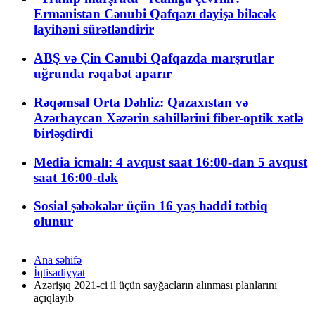
Ermənistan Cənubi Qafqazı dəyişə biləcək
layihəni sürətləndirir
ABŞ və Çin Cənubi Qafqazda marşrutlar
uğrunda rəqabət aparır
Rəqəmsal Orta Dəhliz: Qazaxıstan və
Azərbaycan Xəzərin sahillərini fiber-optik xətlə
birləşdirdi
Media icmalı: 4 avqust saat 16:00-dan 5 avqust
saat 16:00-dək
Sosial şəbəkələr üçün 16 yaş həddi tətbiq
olunur
Ana səhifə
İqtisadiyyat
Azərişıq 2021-ci il üçün sayğacların alınması planlarını
açıqlayıb