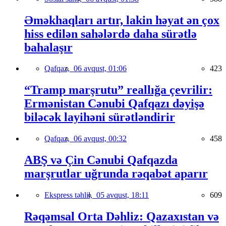
Əməkhaqları artır, lakin həyat ən çox
hiss edilən sahələrdə daha sürətlə
bahalaşır
Qafqaz,
06 avqust, 01:06
423
“Tramp marşrutu” reallığa çevrilir:
Ermənistan Cənubi Qafqazı dəyişə
biləcək layihəni sürətləndirir
Qafqaz,
06 avqust, 00:32
458
ABŞ və Çin Cənubi Qafqazda
marşrutlar uğrunda rəqabət aparır
Ekspress təhlil,
05 avqust, 18:11
609
Rəqəmsal Orta Dəhliz: Qazaxıstan və