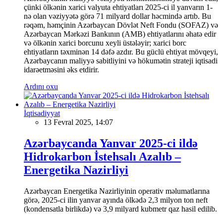
çünki ölkənin xarici valyuta ehtiyatları 2025-ci il yanvarın 1-
nə olan vəziyyətə görə 71 milyard dollar həcmində artıb. Bu
rəqəm, həmçinin Azərbaycan Dövlət Neft Fondu (SOFAZ) və
Azərbaycan Mərkəzi Bankının (AMB) ehtiyatlarını əhatə edir
və ölkənin xarici borcunu xeyli üstələyir; xarici borc
ehtiyatların təxminən 14 dəfə azdır. Bu güclü ehtiyat mövqeyi,
Azərbaycanın maliyyə sabitliyini və hökumətin strateji iqtisadi
idarəetməsini əks etdirir.
Ardını oxu
İqtisadiyyat
13 Fevral 2025, 14:07
Azərbaycanda Yanvar 2025-ci ildə
Hidrokarbon İstehsalı Azalıb –
Energetika Nazirliyi
Azərbaycan Energetika Nazirliyinin operativ məlumatlarına
görə, 2025-ci ilin yanvar ayında ölkədə 2,3 milyon ton neft
(kondensatla birlikdə) və 3,9 milyard kubmetr qaz hasil edilib.