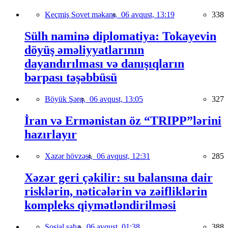
Keçmiş Sovet məkanı,
06 avqust, 13:19
338
Sülh naminə diplomatiya: Tokayevin
döyüş əməliyyatlarının
dayandırılması və danışıqların
bərpası təşəbbüsü
Böyük Şərq,
06 avqust, 13:05
327
İran və Ermənistan öz “TRIPP”lərini
hazırlayır
Xəzər hövzəsi,
06 avqust, 12:31
285
Xəzər geri çəkilir: su balansına dair
risklərin, nəticələrin və zəifliklərin
kompleks qiymətləndirilməsi
Sosial sahə,
06 avqust, 01:38
388