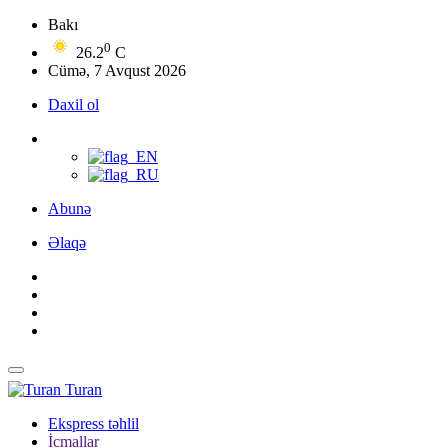
Bakı
0
26.2
C
Cümə, 7 Avqust 2026
Daxil ol
Abunə
Əlaqə
Turan
Ekspress təhlil
İcmallar