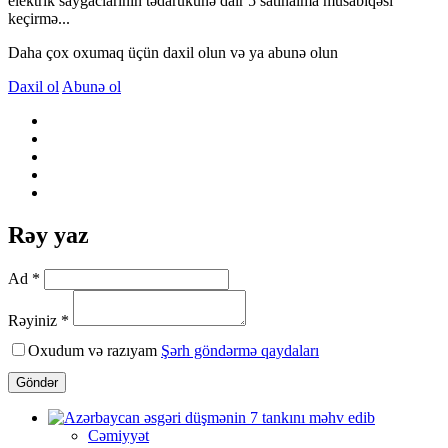
elektrik sayğaclarının tədarükünə dair 5 satınalma müsabiqəsi
keçirmə...
Daha çox oxumaq üçün daxil olun və ya abunə olun
Daxil ol
Abunə ol
Rəy yaz
Ad *
Rəyiniz *
Oxudum və razıyam
Şərh göndərmə qaydaları
Göndər
Cəmiyyət