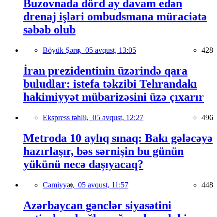
Buzovnada dörd ay davam edən
drenaj işləri ombudsmana müraciətə
səbəb olub
Böyük Şərq,
05 avqust, 13:05
428
İran prezidentinin üzərində qara
buludlar: istefa təkzibi Tehrandakı
hakimiyyət mübarizəsini üzə çıxarır
Ekspress təhlil,
05 avqust, 12:27
496
Metroda 10 aylıq sınaq: Bakı gələcəyə
hazırlaşır, bəs sərnişin bu günün
yükünü necə daşıyacaq?
Cəmiyyət,
05 avqust, 11:57
448
Azərbaycan gənclər siyasətini