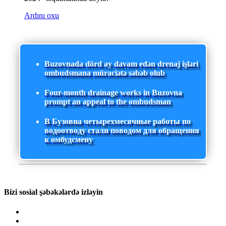
Ardını oxu
Buzovnada dörd ay davam edən drenaj işləri
ombudsmana müraciətə səbəb olub
Four-month drainage works in Buzovna
prompt an appeal to the ombudsman
В Бузовна четырехмесячные работы по
водоотводу стали поводом для обращения
к омбудсмену
Bizi sosial şəbəkələrdə izləyin