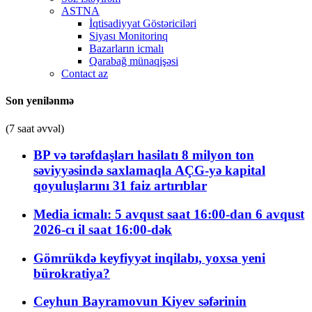
ASTNA
İqtisadiyyat Göstəriciləri
Siyası Monitorinq
Bazarların icmalı
Qarabağ münaqişəsi
Contact az
Son yenilənmə
(7 saat əvvəl)
BP və tərəfdaşları hasilatı 8 milyon ton
səviyyəsində saxlamaqla AÇG-yə kapital
qoyuluşlarını 31 faiz artırıblar
Media icmalı: 5 avqust saat 16:00-dan 6 avqust
2026-cı il saat 16:00-dək
Gömrükdə keyfiyyət inqilabı, yoxsa yeni
bürokratiya?
Ceyhun Bayramovun Kiyev səfərinin