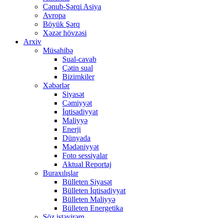
Cənub-Şərqi Asiya
Avropa
Böyük Şərq
Xəzər hövzəsi
Arxiv
Müsahibə
Sual-cavab
Çətin sual
Bizimkiler
Xəbərlər
Siyasət
Cəmiyyət
İqtisadiyyat
Maliyyə
Enerji
Dünyada
Mədəniyyət
Foto sessiyalar
Aktual Reportaj
Buraxılışlar
Bülleten Siyasət
Bülleten İqtisadiyyat
Bülleten Maliyyə
Bülleten Energetika
Söz istəyirəm