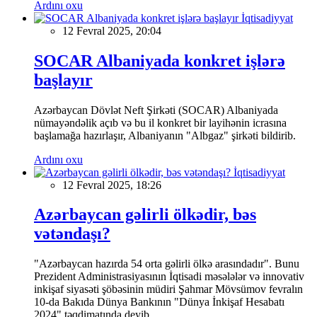
Ardını oxu
İqtisadiyyat
12 Fevral 2025, 20:04
SOCAR Albaniyada konkret işlərə
başlayır
Azərbaycan Dövlət Neft Şirkəti (SOCAR) Albaniyada
nümayəndəlik açıb və bu il konkret bir layihənin icrasına
başlamağa hazırlaşır, Albaniyanın "Albgaz" şirkəti bildirib.
Ardını oxu
İqtisadiyyat
12 Fevral 2025, 18:26
Azərbaycan gəlirli ölkədir, bəs
vətəndaşı?
"Azərbaycan hazırda 54 orta gəlirli ölkə arasındadır". Bunu
Prezident Administrasiyasının İqtisadi məsələlər və innovativ
inkişaf siyasəti şöbəsinin müdiri Şahmar Mövsümov fevralın
10-da Bakıda Dünya Bankının "Dünya İnkişaf Hesabatı
2024" təqdimatında deyib.