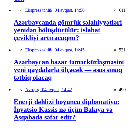
Ekspress təhlil,
04 avqust, 14:50
611
Azərbaycanda gömrük səlahiyyətləri
yenidən bölüşdürülür: islahat
çevikliyi artıracaqmı?
Ekspress təhlil,
04 avqust, 14:45
531
Azərbaycan bazar təmərküzləşməsini
yeni qaydalarla ölçəcək — əsas sınaq
tətbiq olacaq
Avropa,
04 avqust, 14:42
490
Enerji dəhlizi boyunca diplomatiya:
İnyatsio Kassis nə üçün Bakıya və
Aşqabada səfər edir?