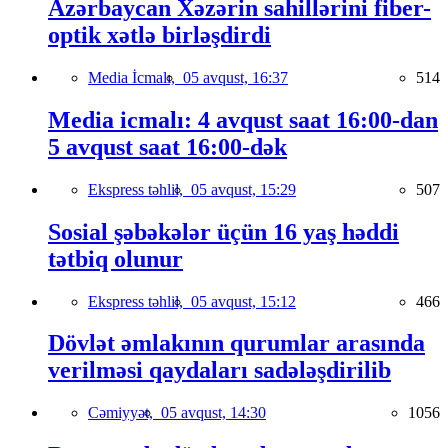
Azərbaycan Xəzərin sahillərini fiber-
optik xətlə birləşdirdi
Media İcmalı,
05 avqust, 16:37
514
Media icmalı: 4 avqust saat 16:00-dan
5 avqust saat 16:00-dək
Ekspress təhlil,
05 avqust, 15:29
507
Sosial şəbəkələr üçün 16 yaş həddi
tətbiq olunur
Ekspress təhlil,
05 avqust, 15:12
466
Dövlət əmlakının qurumlar arasında
verilməsi qaydaları sadələşdirilib
Cəmiyyət,
05 avqust, 14:30
1056