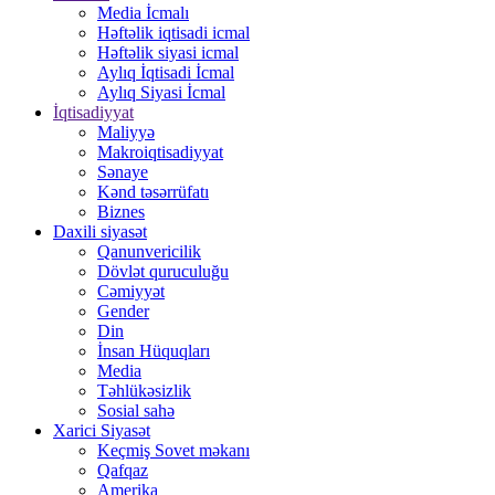
Media İcmalı
Həftəlik iqtisadi icmal
Həftəlik siyasi icmal
Aylıq İqtisadi İcmal
Aylıq Siyasi İcmal
İqtisadiyyat
Maliyyə
Makroiqtisadiyyat
Sənaye
Kənd təsərrüfatı
Biznes
Daxili siyasət
Qanunvericilik
Dövlət quruculuğu
Cəmiyyət
Gender
Din
İnsan Hüquqları
Media
Təhlükəsizlik
Sosial sahə
Xarici Siyasət
Keçmiş Sovet məkanı
Qafqaz
Amerika