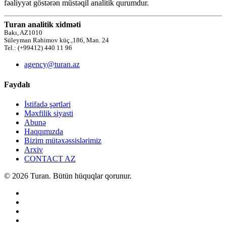
fəaliyyət göstərən müstəqil analitik qurumdur.
Turan analitik xidməti
Bakı, AZ1010
Süleyman Rəhimov küç.,186, Mən. 24
Tel.: (+99412) 440 11 96
agency@turan.az
Faydalı
İstifadə şərtləri
Məxfilik siyasti
Abunə
Haqqımızda
Bizim mütəxəssislərimiz
Arxiv
CONTACT AZ
© 2026 Turan. Bütün hüquqlar qorunur.