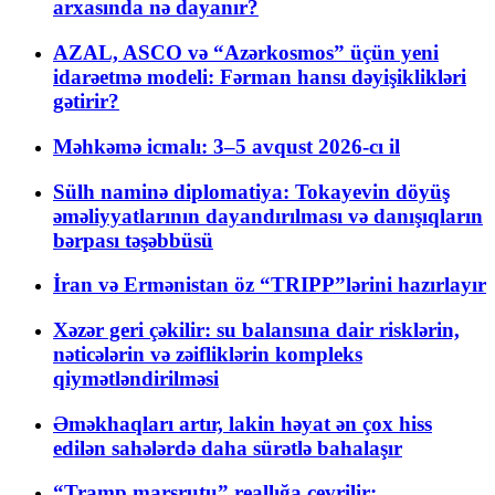
arxasında nə dayanır?
AZAL, ASCO və “Azərkosmos” üçün yeni
idarəetmə modeli: Fərman hansı dəyişiklikləri
gətirir?
Məhkəmə icmalı: 3–5 avqust 2026-cı il
Sülh naminə diplomatiya: Tokayevin döyüş
əməliyyatlarının dayandırılması və danışıqların
bərpası təşəbbüsü
İran və Ermənistan öz “TRIPP”lərini hazırlayır
Xəzər geri çəkilir: su balansına dair risklərin,
nəticələrin və zəifliklərin kompleks
qiymətləndirilməsi
Əməkhaqları artır, lakin həyat ən çox hiss
edilən sahələrdə daha sürətlə bahalaşır
“Tramp marşrutu” reallığa çevrilir: