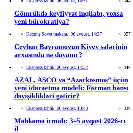
Ekspress təhlil,
06 avqust, 14:51
344
Gömrükdə keyfiyyət inqilabı, yoxsa
yeni bürokratiya?
Keçmiş Sovet məkanı,
06 avqust, 14:37
357
Ceyhun Bayramovun Kiyev səfərinin
arxasında nə dayanır?
Ekspress təhlil,
06 avqust, 14:32
340
AZAL, ASCO və “Azərkosmos” üçün
yeni idarəetmə modeli: Fərman hansı
dəyişiklikləri gətirir?
Ekspress təhlil,
06 avqust, 13:43
330
Məhkəmə icmalı: 3–5 avqust 2026-cı
il