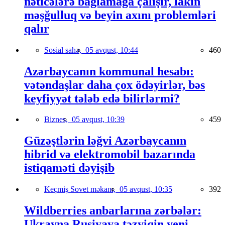
nəticələrə bağlamağa çalışır, lakin
məşğulluq və beyin axını problemləri
qalır
Sosial sahə,
05 avqust, 10:44
460
Azərbaycanın kommunal hesabı:
vətəndaşlar daha çox ödəyirlər, bəs
keyfiyyət tələb edə bilirlərmi?
Biznes,
05 avqust, 10:39
459
Güzəştlərin ləğvi Azərbaycanın
hibrid və elektromobil bazarında
istiqaməti dəyişib
Keçmiş Sovet məkanı,
05 avqust, 10:35
392
Wildberries anbarlarına zərbələr:
Ukrayna Rusiyaya təzyiqin yeni