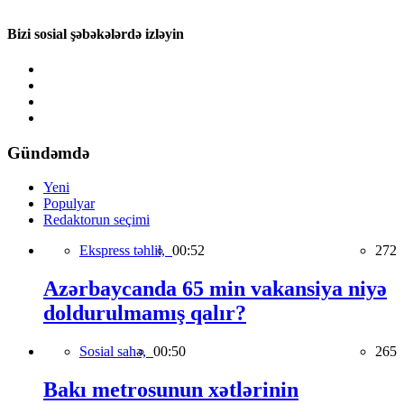
Bizi sosial şəbəkələrdə izləyin
Gündəmdə
Yeni
Populyar
Redaktorun seçimi
Ekspress təhlil,
00:52
272
Azərbaycanda 65 min vakansiya niyə
doldurulmamış qalır?
Sosial sahə,
00:50
265
Bakı metrosunun xətlərinin