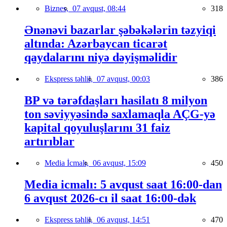
Biznes,
07 avqust, 08:44
318
Ənənəvi bazarlar şəbəkələrin təzyiqi
altında: Azərbaycan ticarət
qaydalarını niyə dəyişməlidir
Ekspress təhlil,
07 avqust, 00:03
386
BP və tərəfdaşları hasilatı 8 milyon
ton səviyyəsində saxlamaqla AÇG-yə
kapital qoyuluşlarını 31 faiz
artırıblar
Media İcmalı,
06 avqust, 15:09
450
Media icmalı: 5 avqust saat 16:00-dan
6 avqust 2026-cı il saat 16:00-dək
Ekspress təhlil,
06 avqust, 14:51
470