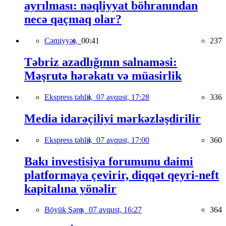
ayrılması: nəqliyyat böhranından
necə qaçmaq olar?
Cəmiyyət,
00:41
237
Təbriz azadlığının salnaməsi:
Məşrutə hərəkatı və müasirlik
Ekspress təhlil,
07 avqust, 17:28
336
Media idarəçiliyi mərkəzləşdirilir
Ekspress təhlil,
07 avqust, 17:00
360
Bakı investisiya forumunu daimi
platformaya çevirir, diqqət qeyri-neft
kapitalına yönəlir
Böyük Şərq,
07 avqust, 16:27
364