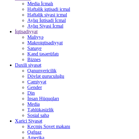
Media İcmalı
Həftəlik iqtisadi icmal
Həftəlik siyasi icmal
Aylıq İqtisadi İcmal
Aylıq Siyasi İcmal
İqtisadiyyat
Maliyyə
Makroiqtisadiyyat
Sənaye
Kənd təsərrüfatı
Biznes
Daxili siyasət
Qanunvericilik
Dövlət quruculuğu
Cəmiyyət
Gender
Din
İnsan Hüquqları
Media
Təhlükəsizlik
Sosial sahə
Xarici Siyasət
Keçmiş Sovet məkanı
Qafqaz
Amerika