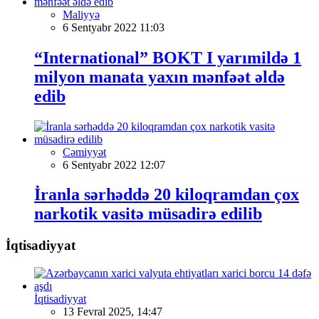
Maliyyə
6 Sentyabr 2022 11:03
“International” BOKT I yarımildə 1
milyon manata yaxın mənfəət əldə
edib
Cəmiyyət
6 Sentyabr 2022 12:07
İranla sərhəddə 20 kiloqramdan çox
narkotik vasitə müsadirə edilib
İqtisadiyyat
İqtisadiyyat
13 Fevral 2025, 14:47