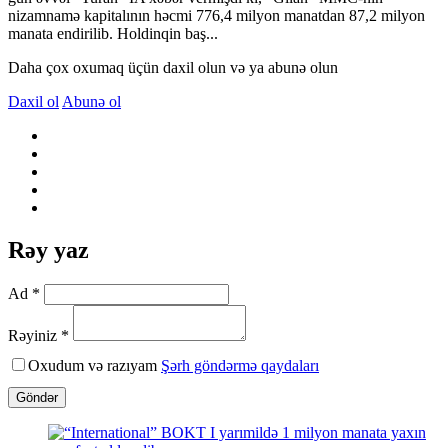
nizamnamə kapitalının həcmi 776,4 milyon manatdan 87,2 milyon
manata endirilib. Holdinqin baş...
Daha çox oxumaq üçün daxil olun və ya abunə olun
Daxil ol
Abunə ol
Rəy yaz
Ad *
Rəyiniz *
Oxudum və razıyam
Şərh göndərmə qaydaları
Göndər