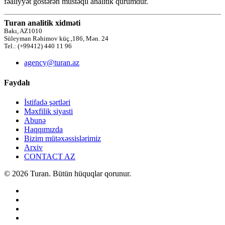
fəaliyyət göstərən müstəqil analitik qurumdur.
Turan analitik xidməti
Bakı, AZ1010
Süleyman Rəhimov küç.,186, Mən. 24
Tel.: (+99412) 440 11 96
agency@turan.az
Faydalı
İstifadə şərtləri
Məxfilik siyasti
Abunə
Haqqımızda
Bizim mütəxəssislərimiz
Arxiv
CONTACT AZ
© 2026 Turan. Bütün hüquqlar qorunur.