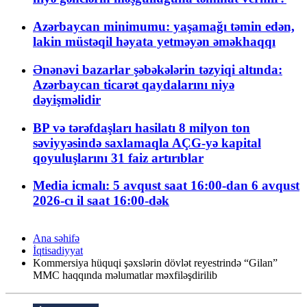
Azərbaycan minimumu: yaşamağı təmin edən,
lakin müstəqil həyata yetməyən əməkhaqqı
Ənənəvi bazarlar şəbəkələrin təzyiqi altında:
Azərbaycan ticarət qaydalarını niyə
dəyişməlidir
BP və tərəfdaşları hasilatı 8 milyon ton
səviyyəsində saxlamaqla AÇG-yə kapital
qoyuluşlarını 31 faiz artırıblar
Media icmalı: 5 avqust saat 16:00-dan 6 avqust
2026-cı il saat 16:00-dək
Ana səhifə
İqtisadiyyat
Kommersiya hüquqi şəxslərin dövlət reyestrində “Gilan”
MMC haqqında məlumatlar məxfiləşdirilib