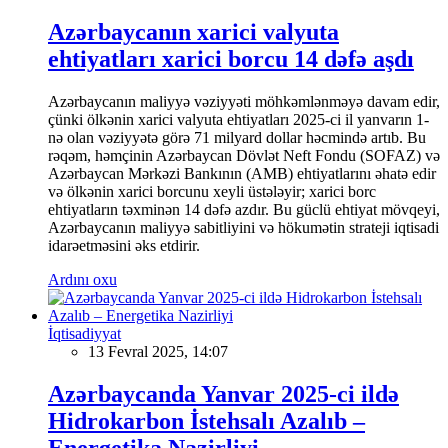
Azərbaycanın xarici valyuta
ehtiyatları xarici borcu 14 dəfə aşdı
Azərbaycanın maliyyə vəziyyəti möhkəmlənməyə davam edir,
çünki ölkənin xarici valyuta ehtiyatları 2025-ci il yanvarın 1-
nə olan vəziyyətə görə 71 milyard dollar həcmində artıb. Bu
rəqəm, həmçinin Azərbaycan Dövlət Neft Fondu (SOFAZ) və
Azərbaycan Mərkəzi Bankının (AMB) ehtiyatlarını əhatə edir
və ölkənin xarici borcunu xeyli üstələyir; xarici borc
ehtiyatların təxminən 14 dəfə azdır. Bu güclü ehtiyat mövqeyi,
Azərbaycanın maliyyə sabitliyini və hökumətin strateji iqtisadi
idarəetməsini əks etdirir.
Ardını oxu
İqtisadiyyat
13 Fevral 2025, 14:07
Azərbaycanda Yanvar 2025-ci ildə
Hidrokarbon İstehsalı Azalıb –
Energetika Nazirliyi