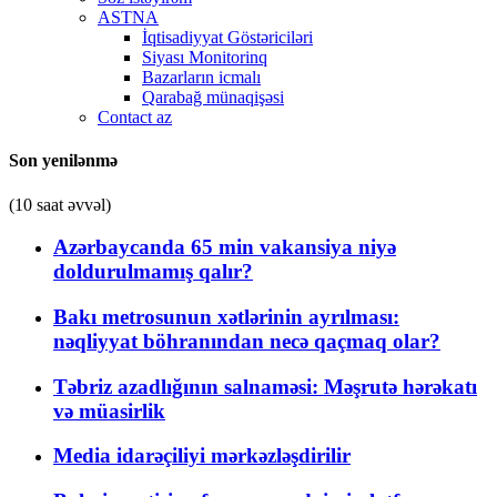
ASTNA
İqtisadiyyat Göstəriciləri
Siyası Monitorinq
Bazarların icmalı
Qarabağ münaqişəsi
Contact az
Son yenilənmə
(10 saat əvvəl)
Azərbaycanda 65 min vakansiya niyə
doldurulmamış qalır?
Bakı metrosunun xətlərinin ayrılması:
nəqliyyat böhranından necə qaçmaq olar?
Təbriz azadlığının salnaməsi: Məşrutə hərəkatı
və müasirlik
Media idarəçiliyi mərkəzləşdirilir