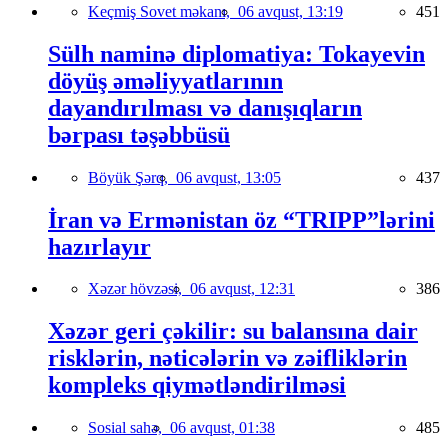
Keçmiş Sovet məkanı,
06 avqust, 13:19
451
Sülh naminə diplomatiya: Tokayevin
döyüş əməliyyatlarının
dayandırılması və danışıqların
bərpası təşəbbüsü
Böyük Şərq,
06 avqust, 13:05
437
İran və Ermənistan öz “TRIPP”lərini
hazırlayır
Xəzər hövzəsi,
06 avqust, 12:31
386
Xəzər geri çəkilir: su balansına dair
risklərin, nəticələrin və zəifliklərin
kompleks qiymətləndirilməsi
Sosial sahə,
06 avqust, 01:38
485