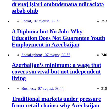
drenaj işləri ombudsmana müraciətə
səbəb olub
Social,
07 avqust, 08:59
353
A Diploma but No Job: Why
Education Does Not Guarantee Youth
Employment in Azerbaijan
Social sphere,
07 avqust, 08:53
340
Azerbaijan’s minimum: a wage that
covers survival but not independent
living
Business,
07 avqust, 08:44
318
Traditional markets under pressure
from retail chains: why Azerbaijan