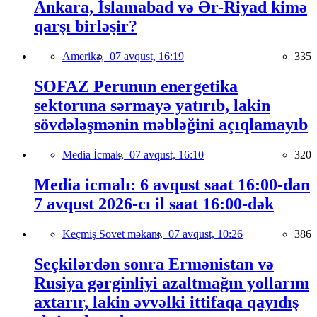
Ankara, İslamabad və Ər-Riyad kimə
qarşı birləşir?
Amerika,
07 avqust, 16:19
335
SOFAZ Perunun energetika
sektoruna sərmayə yatırıb, lakin
sövdələşmənin məbləğini açıqlamayıb
Media İcmalı,
07 avqust, 16:10
320
Media icmalı: 6 avqust saat 16:00-dan
7 avqust 2026-cı il saat 16:00-dək
Keçmiş Sovet məkanı,
07 avqust, 10:26
386
Seçkilərdən sonra Ermənistan və
Rusiya gərginliyi azaltmağın yollarını
axtarır, lakin əvvəlki ittifaqa qayıdış