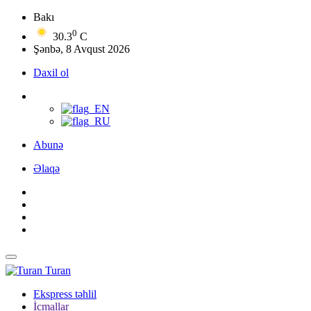
Bakı
0
30.3
C
Şənbə, 8 Avqust 2026
Daxil ol
Abunə
Əlaqə
Turan
Ekspress təhlil
İcmallar