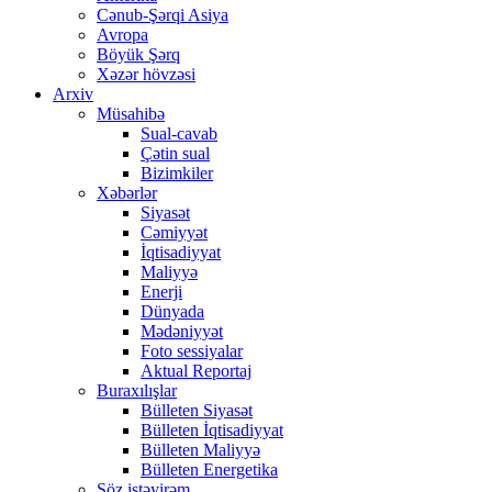
Cənub-Şərqi Asiya
Avropa
Böyük Şərq
Xəzər hövzəsi
Arxiv
Müsahibə
Sual-cavab
Çətin sual
Bizimkiler
Xəbərlər
Siyasət
Cəmiyyət
İqtisadiyyat
Maliyyə
Enerji
Dünyada
Mədəniyyət
Foto sessiyalar
Aktual Reportaj
Buraxılışlar
Bülleten Siyasət
Bülleten İqtisadiyyat
Bülleten Maliyyə
Bülleten Energetika
Söz istəyirəm