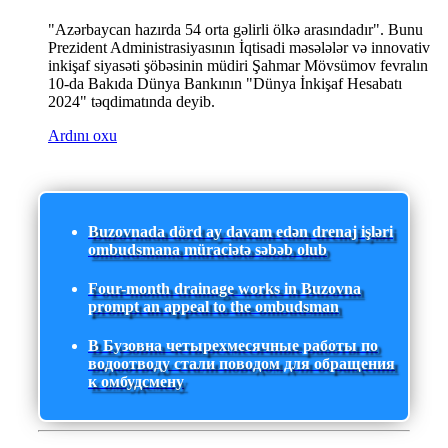
"Azərbaycan hazırda 54 orta gəlirli ölkə arasındadır". Bunu
Prezident Administrasiyasının İqtisadi məsələlər və innovativ
inkişaf siyasəti şöbəsinin müdiri Şahmar Mövsümov fevralın
10-da Bakıda Dünya Bankının "Dünya İnkişaf Hesabatı
2024" təqdimatında deyib.
Ardını oxu
Buzovnada dörd ay davam edən drenaj işləri
ombudsmana müraciətə səbəb olub
Four-month drainage works in Buzovna
prompt an appeal to the ombudsman
В Бузовна четырехмесячные работы по
водоотводу стали поводом для обращения
к омбудсмену