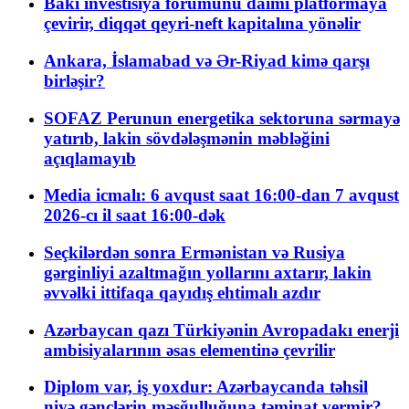
Bakı investisiya forumunu daimi platformaya
çevirir, diqqət qeyri-neft kapitalına yönəlir
Ankara, İslamabad və Ər-Riyad kimə qarşı
birləşir?
SOFAZ Perunun energetika sektoruna sərmayə
yatırıb, lakin sövdələşmənin məbləğini
açıqlamayıb
Media icmalı: 6 avqust saat 16:00-dan 7 avqust
2026-cı il saat 16:00-dək
Seçkilərdən sonra Ermənistan və Rusiya
gərginliyi azaltmağın yollarını axtarır, lakin
əvvəlki ittifaqa qayıdış ehtimalı azdır
Azərbaycan qazı Türkiyənin Avropadakı enerji
ambisiyalarının əsas elementinə çevrilir
Diplom var, iş yoxdur: Azərbaycanda təhsil
niyə gənclərin məşğulluğuna təminat vermir?