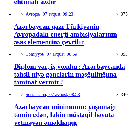
ehtimalı azdır
Avropa,
07 avqust, 09:23
375
Azərbaycan qazı Türkiyənin
Avropadakı enerji ambisiyalarının
əsas elementinə çevrilir
Cəmiyyət,
07 avqust, 08:59
353
Diplom var, iş yoxdur: Azərbaycanda
təhsil niyə gənclərin məşğulluğuna
təminat vermir?
Sosial sahə,
07 avqust, 08:53
340
Azərbaycan minimumu: yaşamağı
təmin edən, lakin müstəqil həyata
yetməyən əməkhaqqı