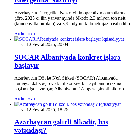
Azərbaycan Energetika Nazirliyinin operativ məlumatlarına
görə, 2025-ci ilin yanvar ayında ölkədə 2,3 milyon ton neft
(kondensatla birlikdə) və 3,9 milyard kubmetr qaz hasil edilib.
Ardını oxu
İqtisadiyyat
12 Fevral 2025, 20:04
SOCAR Albaniyada konkret işlərə
başlayır
Azərbaycan Dövlət Neft Şirkəti (SOCAR) Albaniyada
nümayəndəlik açıb və bu il konkret bir layihənin icrasına
başlamağa hazırlaşır, Albaniyanın "Albgaz" şirkəti bildirib.
Ardını oxu
İqtisadiyyat
12 Fevral 2025, 18:26
Azərbaycan gəlirli ölkədir, bəs
vətəndaşı?