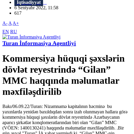
İqtisadiyyat
6 Sentyabr 2022, 11:58
617
A-
A
A+
EN
RU
Turan İnformasiya Agentliyi
Kommersiya hüquqi şəxslərin
dövlət reyestrində “Gilan”
MMC haqqında məlumatlar
məxfiləşdirilib
Bakı/06.09.22/Turan: Nizamnamə kapitalının həcminə bu
yaxınlarda yenidən baxıldıqdan sonra izah olunmayan hallara görə
kommersiya hüquqi şəxslərin dövlət reyestrində Azərbaycanın
aparıcı şirkətlər konqlomeratlarından biri olan “Gilan” MMC
(VÖEN: 1400130241) haqqında məlumatlar məxfiləşdirilib. .Bir
gün əvvəl "Turan" İA xəbər vermişdi ki, “Gilan” MMC-nin