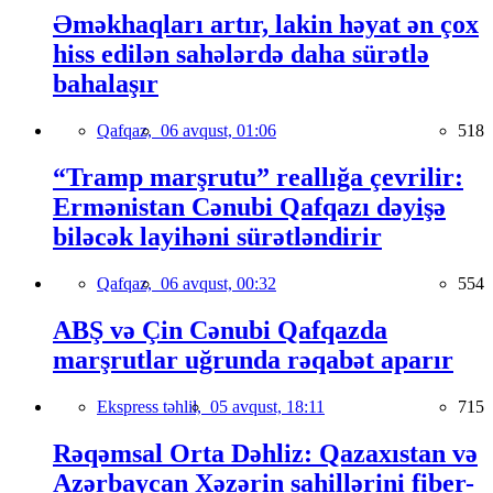
Əməkhaqları artır, lakin həyat ən çox
hiss edilən sahələrdə daha sürətlə
bahalaşır
Qafqaz,
06 avqust, 01:06
518
“Tramp marşrutu” reallığa çevrilir:
Ermənistan Cənubi Qafqazı dəyişə
biləcək layihəni sürətləndirir
Qafqaz,
06 avqust, 00:32
554
ABŞ və Çin Cənubi Qafqazda
marşrutlar uğrunda rəqabət aparır
Ekspress təhlil,
05 avqust, 18:11
715
Rəqəmsal Orta Dəhliz: Qazaxıstan və
Azərbaycan Xəzərin sahillərini fiber-