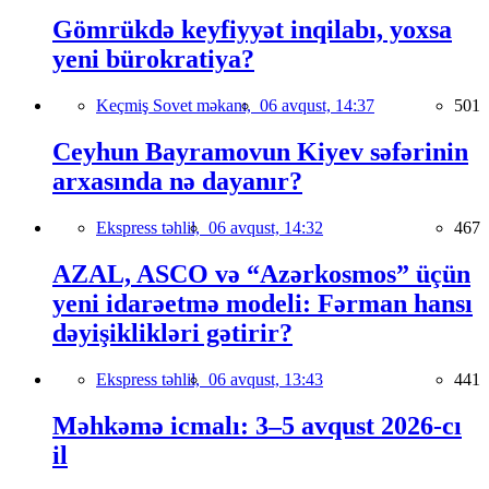
Gömrükdə keyfiyyət inqilabı, yoxsa
yeni bürokratiya?
Keçmiş Sovet məkanı,
06 avqust, 14:37
501
Ceyhun Bayramovun Kiyev səfərinin
arxasında nə dayanır?
Ekspress təhlil,
06 avqust, 14:32
467
AZAL, ASCO və “Azərkosmos” üçün
yeni idarəetmə modeli: Fərman hansı
dəyişiklikləri gətirir?
Ekspress təhlil,
06 avqust, 13:43
441
Məhkəmə icmalı: 3–5 avqust 2026-cı
il