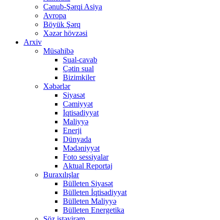
Cənub-Şərqi Asiya
Avropa
Böyük Şərq
Xəzər hövzəsi
Arxiv
Müsahibə
Sual-cavab
Çətin sual
Bizimkiler
Xəbərlər
Siyasət
Cəmiyyət
İqtisadiyyat
Maliyyə
Enerji
Dünyada
Mədəniyyət
Foto sessiyalar
Aktual Reportaj
Buraxılışlar
Bülleten Siyasət
Bülleten İqtisadiyyat
Bülleten Maliyyə
Bülleten Energetika
Söz istəyirəm