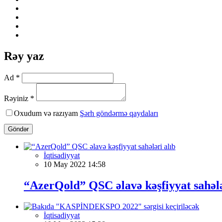
Rəy yaz
Ad *
Rəyiniz *
Oxudum və razıyam
Şərh göndərmə qaydaları
Göndər
İqtisadiyyat
10 May 2022 14:58
“AzerQold” QSC əlavə kəşfiyyat sahələ
İqtisadiyyat