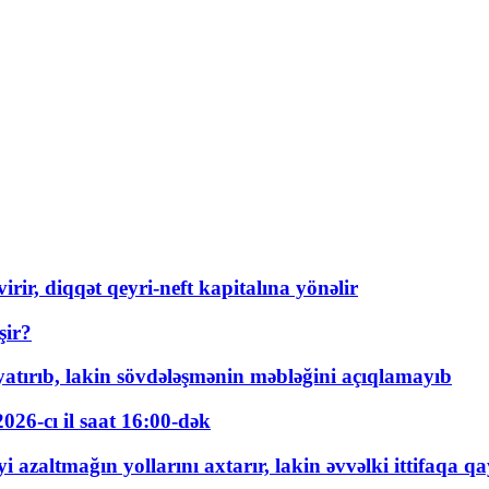
rir, diqqət qeyri-neft kapitalına yönəlir
şir?
tırıb, lakin sövdələşmənin məbləğini açıqlamayıb
026-cı il saat 16:00-dək
 azaltmağın yollarını axtarır, lakin əvvəlki ittifaqa qa