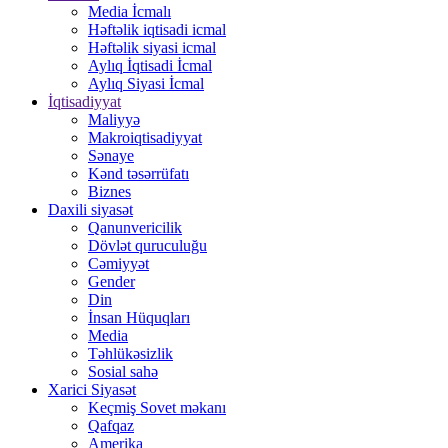
Media İcmalı
Həftəlik iqtisadi icmal
Həftəlik siyasi icmal
Aylıq İqtisadi İcmal
Aylıq Siyasi İcmal
İqtisadiyyat
Maliyyə
Makroiqtisadiyyat
Sənaye
Kənd təsərrüfatı
Biznes
Daxili siyasət
Qanunvericilik
Dövlət quruculuğu
Cəmiyyət
Gender
Din
İnsan Hüquqları
Media
Təhlükəsizlik
Sosial sahə
Xarici Siyasət
Keçmiş Sovet məkanı
Qafqaz
Amerika