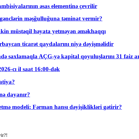
bisiyalarının əsas elementinə çevrilir
 gənclərin məşğulluğuna təminat vermir?
kin müstəqil həyata yetməyən əməkhaqqı
rbaycan ticarət qaydalarını niyə dəyişməlidir
ində saxlamaqla AÇG-yə kapital qoyuluşlarını 31 faiz ar
026-cı il saat 16:00-dək
atiya?
nə dayanır?
ə modeli: Fərman hansı dəyişiklikləri gətirir?
ir?!