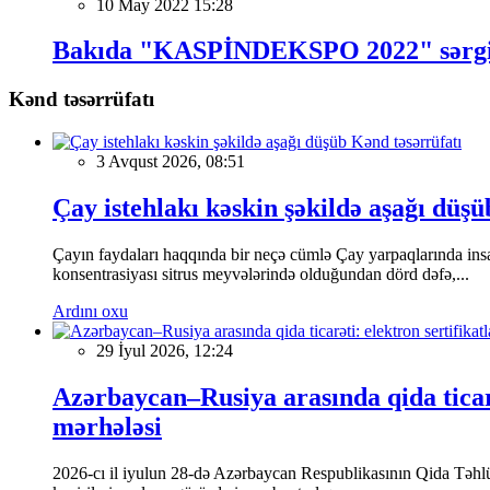
10 May 2022 15:28
Bakıda "KASPİNDEKSPO 2022" sərgisi
Kənd təsərrüfatı
Kənd təsərrüfatı
3 Avqust 2026, 08:51
Çay istehlakı kəskin şəkildə aşağı düşü
Çayın faydaları haqqında bir neçə cümlə Çay yarpaqlarında insa
konsentrasiyası sitrus meyvələrində olduğundan dörd dəfə,...
Ardını oxu
29 İyul 2026, 12:24
Azərbaycan–Rusiya arasında qida ticarət
mərhələsi
2026-cı il iyulun 28-də Azərbaycan Respublikasının Qida Təhlü