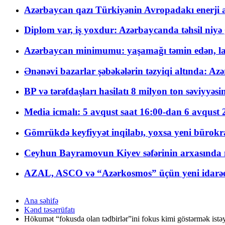
Azərbaycan qazı Türkiyənin Avropadakı enerji am
Diplom var, iş yoxdur: Azərbaycanda təhsil niyə
Azərbaycan minimumu: yaşamağı təmin edən, la
Ənənəvi bazarlar şəbəkələrin təzyiqi altında: Azə
BP və tərəfdaşları hasilatı 8 milyon ton səviyyəs
Media icmalı: 5 avqust saat 16:00-dan 6 avqust 2
Gömrükdə keyfiyyət inqilabı, yoxsa yeni bürokr
Ceyhun Bayramovun Kiyev səfərinin arxasında 
AZAL, ASCO və “Azərkosmos” üçün yeni idarəetm
Ana səhifə
Kənd təsərrüfatı
Hökumət “fokusda olan tədbirlər”ini fokus kimi göstərmək istəy