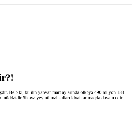
ir?!
ışdır. Belə ki, bu ilin yanvar-mart aylarında ölkəyə 490 milyon 183
n müddətdir ölkəyə yeyinti məhsulları idxalı artmaqda davam edir.