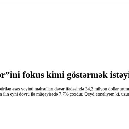
”ini fokus kimi göstərmək istəy
tirilən əsas yeyinti məhsulları dəyər ifadəsində 34,2 milyon dollar artm
çən ilin eyni dövrü ilə müqayisədə 7,7% çoxdur. Qeyd etməliyəm ki, uzu