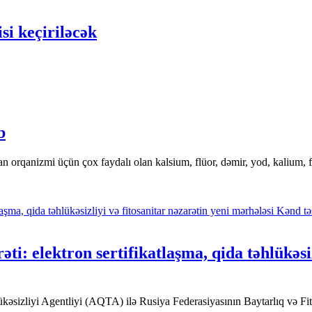
 keçiriləcək
b
n orqanizmi üçün çox faydalı olan kalsium, flüor, dəmir, yod, kalium, 
Kənd təs
i: elektron sertifikatlaşma, qida təhlükəsiz
kəsizliyi Agentliyi (AQTA) ilə Rusiya Federasiyasının Baytarlıq və Fi