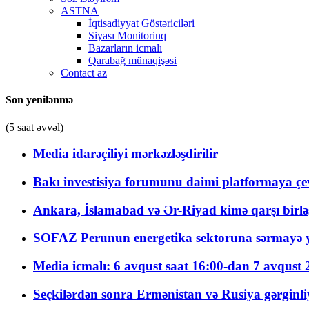
ASTNA
İqtisadiyyat Göstəriciləri
Siyası Monitorinq
Bazarların icmalı
Qarabağ münaqişəsi
Contact az
Son yenilənmə
(5 saat əvvəl)
Media idarəçiliyi mərkəzləşdirilir
Bakı investisiya forumunu daimi platformaya çevi
Ankara, İslamabad və Ər-Riyad kimə qarşı birlə
SOFAZ Perunun energetika sektoruna sərmayə ya
Media icmalı: 6 avqust saat 16:00-dan 7 avqust 2
Seçkilərdən sonra Ermənistan və Rusiya gərginliyi