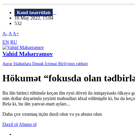
Kənd təsərrüfatı
10 May 2022, 15:04
532
A-
A
A+
EN
RU
Vahid Məhərrəmov
Aqrar İslahatlara Dəstək İctimai Birliyinin rəhbəri
Hökumət “fokusda olan tədbirlər
Bu ilin birinci rübündə keçən ilin eyni dövrü ilə müqayisədə ölkəyə gə
min dollar dəyərində yeyinti məhsulları idxal edilmişdir ki, bu da ke
Belə ki, bu ilin yanvar-mart ayları...
Daha çox oxumaq üçün daxil olun və ya abunə olun
Daxil ol
Abunə ol