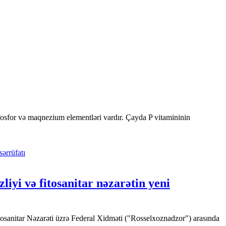
fosfor və maqnezium elementləri vardır. Çayda P vitamininin
ərrüfatı
liyi və fitosanitar nəzarətin yeni
tosanitar Nəzarəti üzrə Federal Xidməti ("Rosselxoznadzor") arasında