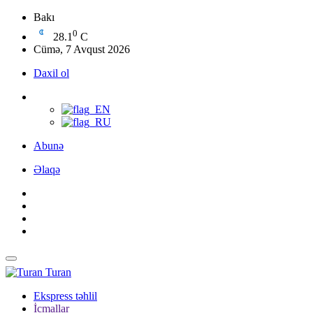
Bakı
0
28.1
C
Cümə, 7 Avqust 2026
Daxil ol
Abunə
Əlaqə
Turan
Ekspress təhlil
İcmallar