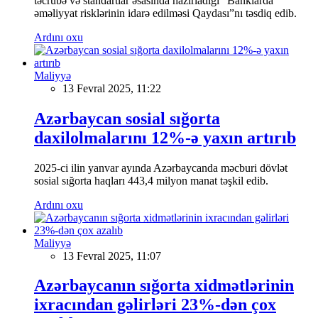
təcrübə və standartlar əsasında hazırladığı “Banklarda
əməliyyat risklərinin idarə edilməsi Qaydası”nı təsdiq edib.
Ardını oxu
Maliyyə
13 Fevral 2025, 11:22
Azərbaycan sosial sığorta
daxilolmalarını 12%-ə yaxın artırıb
2025-ci ilin yanvar ayında Azərbaycanda məcburi dövlət
sosial sığorta haqları 443,4 milyon manat təşkil edib.
Ardını oxu
Maliyyə
13 Fevral 2025, 11:07
Azərbaycanın sığorta xidmətlərinin
ixracından gəlirləri 23%-dən çox