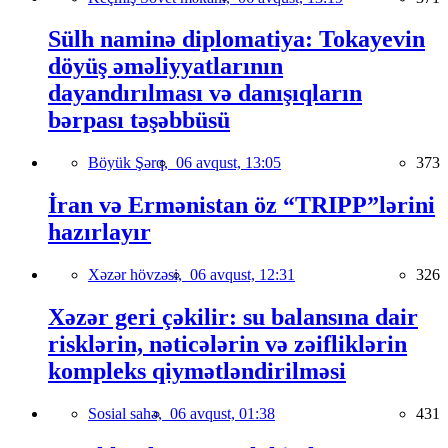
Sülh naminə diplomatiya: Tokayevin
döyüş əməliyyatlarının
dayandırılması və danışıqların
bərpası təşəbbüsü
Böyük Şərq,
06 avqust, 13:05
373
İran və Ermənistan öz “TRIPP”lərini
hazırlayır
Xəzər hövzəsi,
06 avqust, 12:31
326
Xəzər geri çəkilir: su balansına dair
risklərin, nəticələrin və zəifliklərin
kompleks qiymətləndirilməsi
Sosial sahə,
06 avqust, 01:38
431