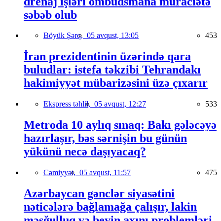
drenaj işləri ombudsmana müraciətə
səbəb olub
Böyük Şərq,
05 avqust, 13:05
453
İran prezidentinin üzərində qara
buludlar: istefa təkzibi Tehrandakı
hakimiyyət mübarizəsini üzə çıxarır
Ekspress təhlil,
05 avqust, 12:27
533
Metroda 10 aylıq sınaq: Bakı gələcəyə
hazırlaşır, bəs sərnişin bu günün
yükünü necə daşıyacaq?
Cəmiyyət,
05 avqust, 11:57
475
Azərbaycan gənclər siyasətini
nəticələrə bağlamağa çalışır, lakin
məşğulluq və beyin axını problemləri