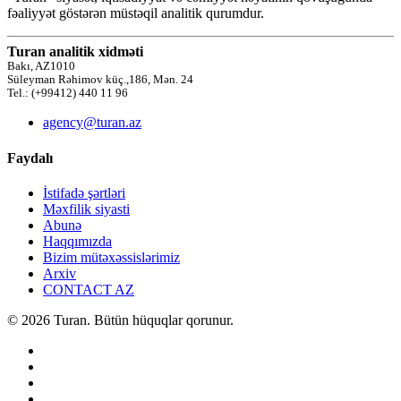
fəaliyyət göstərən müstəqil analitik qurumdur.
Turan analitik xidməti
Bakı, AZ1010
Süleyman Rəhimov küç.,186, Mən. 24
Tel.: (+99412) 440 11 96
agency@turan.az
Faydalı
İstifadə şərtləri
Məxfilik siyasti
Abunə
Haqqımızda
Bizim mütəxəssislərimiz
Arxiv
CONTACT AZ
© 2026 Turan. Bütün hüquqlar qorunur.