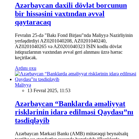
Azərbaycan daxili dövlət borcunun
bir hissəsini vaxtından əvvəl
qaytaracaq
Fevralın 25-də "Bakı Fond Birjası"nda Maliyyə Nazirliyinin
yerləşdirdiyi AZ0201040208, AZ0201040240,
AZ0201040265 və AZ0201040323 İSİN kodlu dövlət
istiqrazlarının vaxtından əvvəl geri alınması üzrə hərrac
keçiriləcək.
Ardını oxu
Maliyyə
13 Fevral 2025, 11:53
Azərbaycan “Banklarda əməliyyat
risklərinin idarə edilməsi Qaydası”nı
təsdiqləyib
Azərbaycan Mərkəzi Bankı (AMB) mütərəqqi beynəlxalq