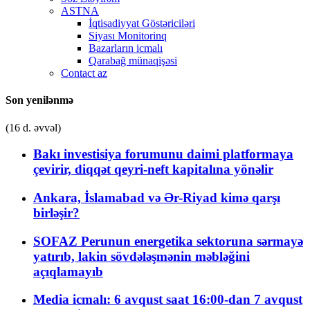
ASTNA
İqtisadiyyat Göstəriciləri
Siyası Monitorinq
Bazarların icmalı
Qarabağ münaqişəsi
Contact az
Son yenilənmə
(16 d. əvvəl)
Bakı investisiya forumunu daimi platformaya
çevirir, diqqət qeyri-neft kapitalına yönəlir
Ankara, İslamabad və Ər-Riyad kimə qarşı
birləşir?
SOFAZ Perunun energetika sektoruna sərmayə
yatırıb, lakin sövdələşmənin məbləğini
açıqlamayıb
Media icmalı: 6 avqust saat 16:00-dan 7 avqust