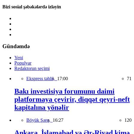
Bizi sosial şəbəkələrdə izləyin
Gündəmdə
Yeni
Populyar
Redaktorun seçimi
Ekspress təhlil,
17:00
71
Bakı investisiya forumunu daimi
platformaya çevirir, diqqət qeyri-neft
kapitalına yönəlir
Böyük Şərq,
16:27
120
Ankara, İslamabad və Ər-Riyad kimə