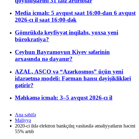
qoyuluşlarını 31 faiz artırıblar
Media icmalı: 5 avqust saat 16:00-dan 6 avqust
2026-cı il saat 16:00-dək
Gömrükdə keyfiyyət inqilabı, yoxsa yeni
bürokratiya?
Ceyhun Bayramovun Kiyev səfərinin
arxasında nə dayanır?
AZAL, ASCO və “Azərkosmos” üçün yeni
idarəetmə modeli: Fərman hansı dəyişiklikləri
gətirir?
Məhkəmə icmalı: 3–5 avqust 2026-cı il
Ana səhifə
Maliyyə
2020-ci ildə elektron bankçılıq vasitəsilə əməliyyatların həcmi
55% artıb