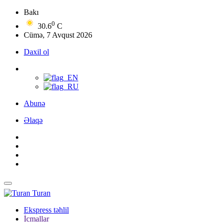
Bakı
0
30.6
C
Cümə, 7 Avqust 2026
Daxil ol
Abunə
Əlaqə
Turan
Ekspress təhlil
İcmallar