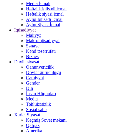
Media İcmalı
Həftəlik iqtisadi icmal
Həftəlik siyasi icmal
Aylıq İqtisadi İcmal
Aylıq Siyasi İcmal
İqtisadiyyat
Maliyyə
Makroiqtisadiyyat
Sənaye
Kənd təsərrüfatı
Biznes
Daxili siyasət
Qanunvericilik
Dövlət quruculuğu
Cəmiyyət
Gender
Din
İnsan Hüquqları
Media
Təhlükəsizlik
Sosial sahə
Xarici Siyasət
Keçmiş Sovet məkanı
Qafqaz
Amerika