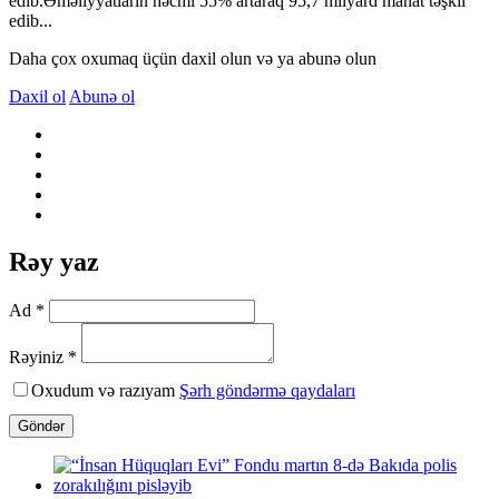
edib.Əməliyyatların həcmi 55% artaraq 95,7 milyard manat təşkil
edib...
Daha çox oxumaq üçün daxil olun və ya abunə olun
Daxil ol
Abunə ol
Rəy yaz
Ad *
Rəyiniz *
Oxudum və razıyam
Şərh göndərmə qaydaları
Göndər