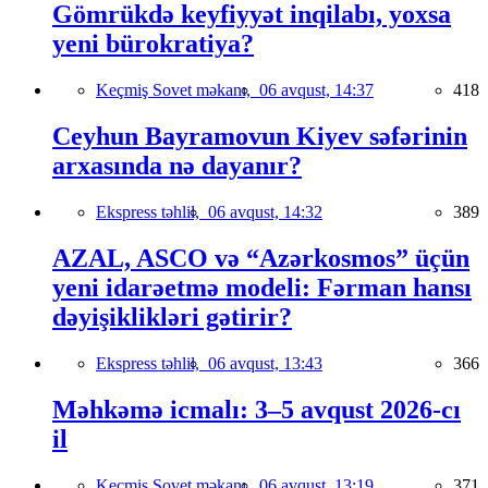
Gömrükdə keyfiyyət inqilabı, yoxsa
yeni bürokratiya?
Keçmiş Sovet məkanı,
06 avqust, 14:37
418
Ceyhun Bayramovun Kiyev səfərinin
arxasında nə dayanır?
Ekspress təhlil,
06 avqust, 14:32
389
AZAL, ASCO və “Azərkosmos” üçün
yeni idarəetmə modeli: Fərman hansı
dəyişiklikləri gətirir?
Ekspress təhlil,
06 avqust, 13:43
366
Məhkəmə icmalı: 3–5 avqust 2026-cı
il
Keçmiş Sovet məkanı,
06 avqust, 13:19
371