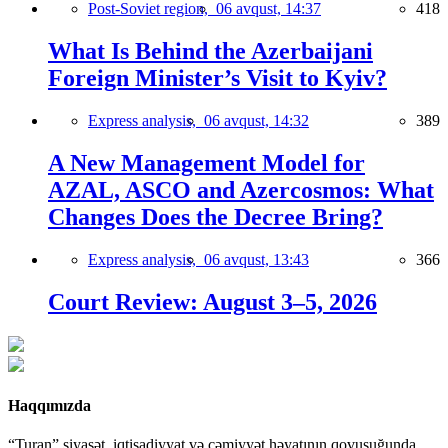
Post-Soviet region,
06 avqust, 14:37
418
What Is Behind the Azerbaijani
Foreign Minister’s Visit to Kyiv?
Express analysis,
06 avqust, 14:32
389
A New Management Model for
AZAL, ASCO and Azercosmos: What
Changes Does the Decree Bring?
Express analysis,
06 avqust, 13:43
366
Court Review: August 3–5, 2026
Haqqımızda
“Turan” siyasət, iqtisadiyyat və cəmiyyət həyatının qovuşuğunda