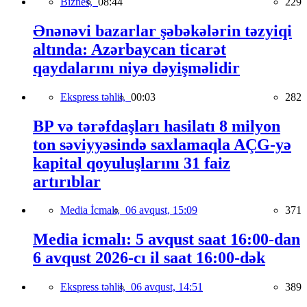
Biznes,
08:44
229
Ənənəvi bazarlar şəbəkələrin təzyiqi
altında: Azərbaycan ticarət
qaydalarını niyə dəyişməlidir
Ekspress təhlil,
00:03
282
BP və tərəfdaşları hasilatı 8 milyon
ton səviyyəsində saxlamaqla AÇG-yə
kapital qoyuluşlarını 31 faiz
artırıblar
Media İcmalı,
06 avqust, 15:09
371
Media icmalı: 5 avqust saat 16:00-dan
6 avqust 2026-cı il saat 16:00-dək
Ekspress təhlil,
06 avqust, 14:51
389