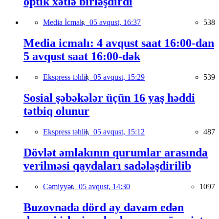
optik xətlə birləşdirdi
Media İcmalı,
05 avqust, 16:37
538
Media icmalı: 4 avqust saat 16:00-dan
5 avqust saat 16:00-dək
Ekspress təhlil,
05 avqust, 15:29
539
Sosial şəbəkələr üçün 16 yaş həddi
tətbiq olunur
Ekspress təhlil,
05 avqust, 15:12
487
Dövlət əmlakının qurumlar arasında
verilməsi qaydaları sadələşdirilib
Cəmiyyət,
05 avqust, 14:30
1097
Buzovnada dörd ay davam edən