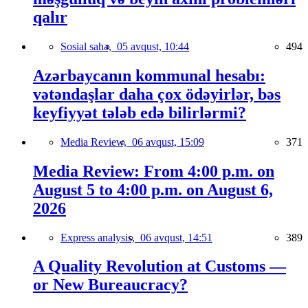
qalır
Sosial sahə,
05 avqust, 10:44
494
Azərbaycanın kommunal hesabı:
vətəndaşlar daha çox ödəyirlər, bəs
keyfiyyət tələb edə bilirlərmi?
Media Review,
06 avqust, 15:09
371
Media Review: From 4:00 p.m. on
August 5 to 4:00 p.m. on August 6,
2026
Express analysis,
06 avqust, 14:51
389
A Quality Revolution at Customs —
or New Bureaucracy?