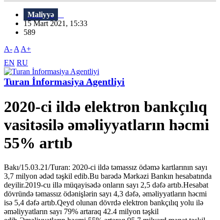
Maliyyə
15 Mart 2021, 15:33
589
A-
A
A+
EN
RU
Turan İnformasiya Agentliyi
2020-ci ildə elektron bankçılıq
vasitəsilə əməliyyatların həcmi
55% artıb
Bakı/15.03.21/Turan: 2020-ci ildə təmassız ödəmə kartlarının sayı
3,7 milyon ədəd təşkil edib.Bu barədə Mərkəzi Bankın hesabatında
deyilir.2019-cu illə müqayisədə onların sayı 2,5 dəfə artıb.Hesabat
dövründə təmassız ödənişlərin sayı 4,3 dəfə, əməliyyatların həcmi
isə 5,4 dəfə artıb.Qeyd olunan dövrdə elektron bankçılıq yolu ilə
əməliyyatların sayı 79% artaraq 42.4 milyon təşkil