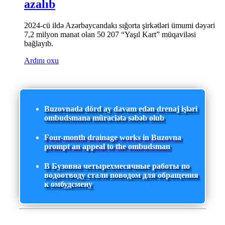
azalıb
2024-cü ildə Azərbaycandakı sığorta şirkətləri ümumi dəyəri
7,2 milyon manat olan 50 207 “Yaşıl Kart” müqaviləsi
bağlayıb.
Ardını oxu
Buzovnada dörd ay davam edən drenaj işləri
ombudsmana müraciətə səbəb olub
Four-month drainage works in Buzovna
prompt an appeal to the ombudsman
В Бузовна четырехмесячные работы по
водоотводу стали поводом для обращения
к омбудсмену