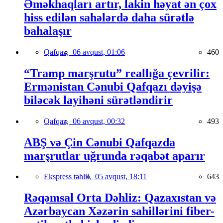
Əməkhaqları artır, lakin həyat ən çox
hiss edilən sahələrdə daha sürətlə
bahalaşır
Qafqaz,
06 avqust, 01:06
460
“Tramp marşrutu” reallığa çevrilir:
Ermənistan Cənubi Qafqazı dəyişə
biləcək layihəni sürətləndirir
Qafqaz,
06 avqust, 00:32
493
ABŞ və Çin Cənubi Qafqazda
marşrutlar uğrunda rəqabət aparır
Ekspress təhlil,
05 avqust, 18:11
643
Rəqəmsal Orta Dəhliz: Qazaxıstan və
Azərbaycan Xəzərin sahillərini fiber-