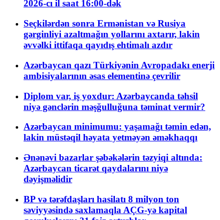
2026-cı il saat 16:00-dək
Seçkilərdən sonra Ermənistan və Rusiya
gərginliyi azaltmağın yollarını axtarır, lakin
əvvəlki ittifaqa qayıdış ehtimalı azdır
Azərbaycan qazı Türkiyənin Avropadakı enerji
ambisiyalarının əsas elementinə çevrilir
Diplom var, iş yoxdur: Azərbaycanda təhsil
niyə gənclərin məşğulluğuna təminat vermir?
Azərbaycan minimumu: yaşamağı təmin edən,
lakin müstəqil həyata yetməyən əməkhaqqı
Ənənəvi bazarlar şəbəkələrin təzyiqi altında:
Azərbaycan ticarət qaydalarını niyə
dəyişməlidir
BP və tərəfdaşları hasilatı 8 milyon ton
səviyyəsində saxlamaqla AÇG-yə kapital