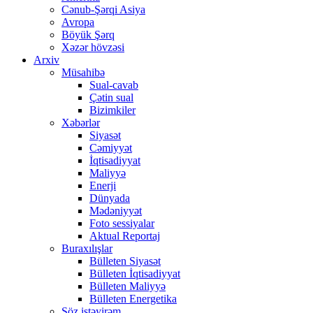
Cənub-Şərqi Asiya
Avropa
Böyük Şərq
Xəzər hövzəsi
Arxiv
Müsahibə
Sual-cavab
Çətin sual
Bizimkiler
Xəbərlər
Siyasət
Cəmiyyət
İqtisadiyyat
Maliyyə
Enerji
Dünyada
Mədəniyyət
Foto sessiyalar
Aktual Reportaj
Buraxılışlar
Bülleten Siyasət
Bülleten İqtisadiyyat
Bülleten Maliyyə
Bülleten Energetika
Söz istəyirəm