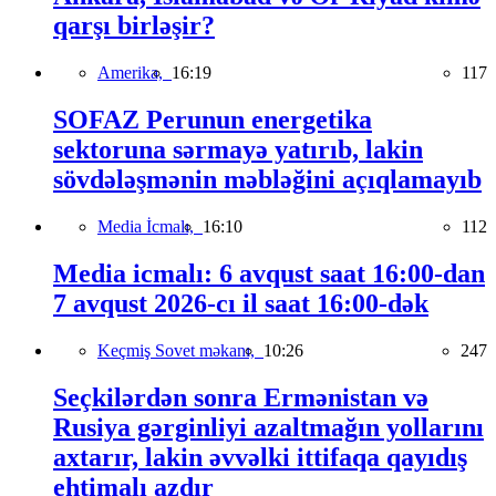
qarşı birləşir?
Amerika,
16:19
117
SOFAZ Perunun energetika
sektoruna sərmayə yatırıb, lakin
sövdələşmənin məbləğini açıqlamayıb
Media İcmalı,
16:10
112
Media icmalı: 6 avqust saat 16:00-dan
7 avqust 2026-cı il saat 16:00-dək
Keçmiş Sovet məkanı,
10:26
247
Seçkilərdən sonra Ermənistan və
Rusiya gərginliyi azaltmağın yollarını
axtarır, lakin əvvəlki ittifaqa qayıdış
ehtimalı azdır