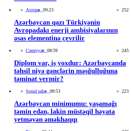
Avropa,
09:23
252
Azərbaycan qazı Türkiyənin
Avropadakı enerji ambisiyalarının
əsas elementinə çevrilir
Cəmiyyət,
08:59
245
Diplom var, iş yoxdur: Azərbaycanda
təhsil niyə gənclərin məşğulluğuna
təminat vermir?
Sosial sahə,
08:53
223
Azərbaycan minimumu: yaşamağı
təmin edən, lakin müstəqil həyata
yetməyən əməkhaqqı