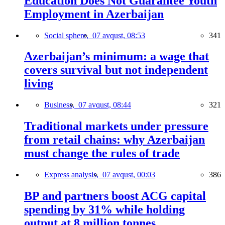
Education Does Not Guarantee Youth
Employment in Azerbaijan
Social sphere,
07 avqust, 08:53
341
Azerbaijan’s minimum: a wage that
covers survival but not independent
living
Business,
07 avqust, 08:44
321
Traditional markets under pressure
from retail chains: why Azerbaijan
must change the rules of trade
Express analysis,
07 avqust, 00:03
386
BP and partners boost ACG capital
spending by 31% while holding
output at 8 million tonnes