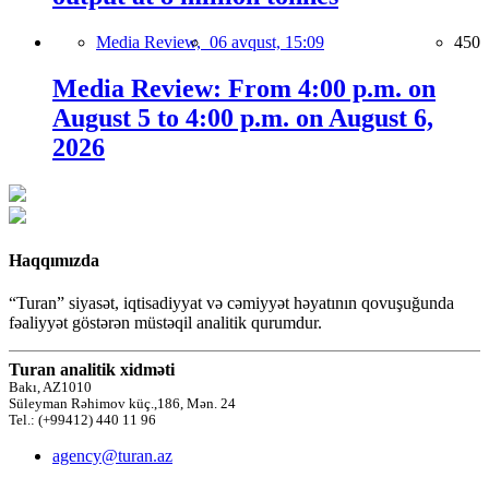
Media Review,
06 avqust, 15:09
450
Media Review: From 4:00 p.m. on
August 5 to 4:00 p.m. on August 6,
2026
Haqqımızda
“Turan” siyasət, iqtisadiyyat və cəmiyyət həyatının qovuşuğunda
fəaliyyət göstərən müstəqil analitik qurumdur.
Turan analitik xidməti
Bakı, AZ1010
Süleyman Rəhimov küç.,186, Mən. 24
Tel.: (+99412) 440 11 96
agency@turan.az