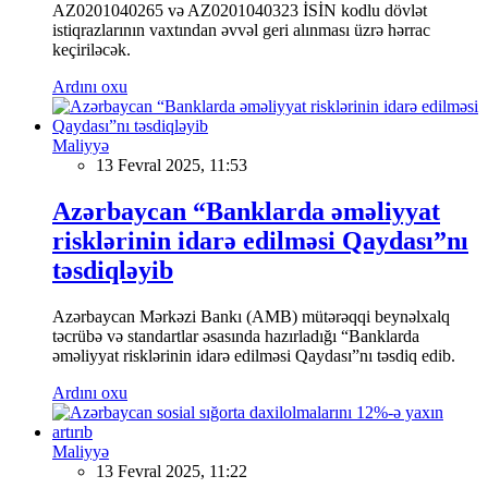
AZ0201040265 və AZ0201040323 İSİN kodlu dövlət
istiqrazlarının vaxtından əvvəl geri alınması üzrə hərrac
keçiriləcək.
Ardını oxu
Maliyyə
13 Fevral 2025, 11:53
Azərbaycan “Banklarda əməliyyat
risklərinin idarə edilməsi Qaydası”nı
təsdiqləyib
Azərbaycan Mərkəzi Bankı (AMB) mütərəqqi beynəlxalq
təcrübə və standartlar əsasında hazırladığı “Banklarda
əməliyyat risklərinin idarə edilməsi Qaydası”nı təsdiq edib.
Ardını oxu
Maliyyə
13 Fevral 2025, 11:22