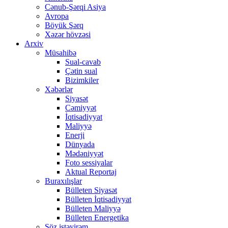
Cənub-Şərqi Asiya
Avropa
Böyük Şərq
Xəzər hövzəsi
Arxiv
Müsahibə
Sual-cavab
Çətin sual
Bizimkiler
Xəbərlər
Siyasət
Cəmiyyət
İqtisadiyyat
Maliyyə
Enerji
Dünyada
Mədəniyyət
Foto sessiyalar
Aktual Reportaj
Buraxılışlar
Bülleten Siyasət
Bülleten İqtisadiyyat
Bülleten Maliyyə
Bülleten Energetika
Söz istəyirəm