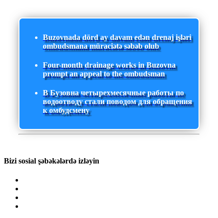
Buzovnada dörd ay davam edən drenaj işləri
ombudsmana müraciətə səbəb olub
Four-month drainage works in Buzovna
prompt an appeal to the ombudsman
В Бузовна четырехмесячные работы по
водоотводу стали поводом для обращения
к омбудсмену
Bizi sosial şəbəkələrdə izləyin