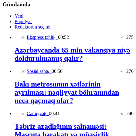
Gündəmdə
Yeni
Populyar
Redaktorun seçimi
Ekspress təhlil,
00:52
275
Azərbaycanda 65 min vakansiya niyə
doldurulmamış qalır?
Sosial sahə,
00:50
270
Bakı metrosunun xətlərinin
ayrılması: nəqliyyat böhranından
necə qaçmaq olar?
Cəmiyyət,
00:41
240
Təbriz azadlığının salnaməsi:
Məşrutə hərəkatı və müasirlik