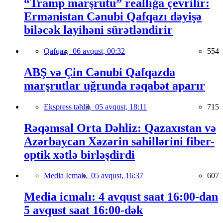
“Tramp marşrutu” reallığa çevrilir:
Ermənistan Cənubi Qafqazı dəyişə
biləcək layihəni sürətləndirir
Qafqaz,
06 avqust, 00:32
554
ABŞ və Çin Cənubi Qafqazda
marşrutlar uğrunda rəqabət aparır
Ekspress təhlil,
05 avqust, 18:11
715
Rəqəmsal Orta Dəhliz: Qazaxıstan və
Azərbaycan Xəzərin sahillərini fiber-
optik xətlə birləşdirdi
Media İcmalı,
05 avqust, 16:37
607
Media icmalı: 4 avqust saat 16:00-dan
5 avqust saat 16:00-dək