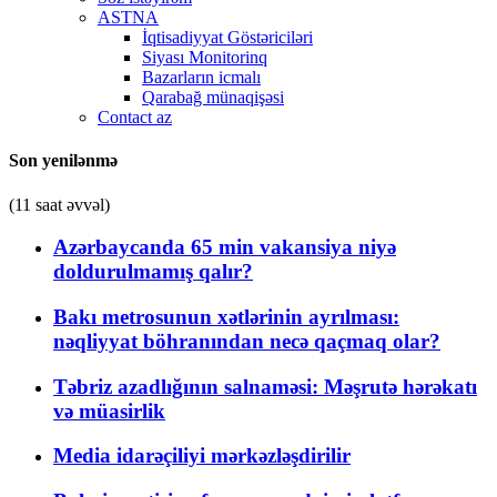
ASTNA
İqtisadiyyat Göstəriciləri
Siyası Monitorinq
Bazarların icmalı
Qarabağ münaqişəsi
Contact az
Son yenilənmə
(11 saat əvvəl)
Azərbaycanda 65 min vakansiya niyə
doldurulmamış qalır?
Bakı metrosunun xətlərinin ayrılması:
nəqliyyat böhranından necə qaçmaq olar?
Təbriz azadlığının salnaməsi: Məşrutə hərəkatı
və müasirlik
Media idarəçiliyi mərkəzləşdirilir