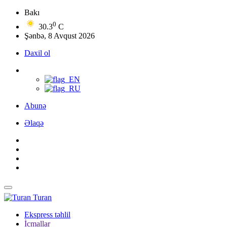
Bakı
0
30.3
C
Şənbə, 8 Avqust 2026
Daxil ol
Abunə
Əlaqə
Turan
Ekspress təhlil
İcmallar