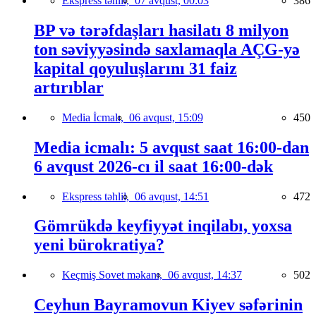
Ekspress təhlil,
07 avqust, 00:03
386
BP və tərəfdaşları hasilatı 8 milyon
ton səviyyəsində saxlamaqla AÇG-yə
kapital qoyuluşlarını 31 faiz
artırıblar
Media İcmalı,
06 avqust, 15:09
450
Media icmalı: 5 avqust saat 16:00-dan
6 avqust 2026-cı il saat 16:00-dək
Ekspress təhlil,
06 avqust, 14:51
472
Gömrükdə keyfiyyət inqilabı, yoxsa
yeni bürokratiya?
Keçmiş Sovet məkanı,
06 avqust, 14:37
502
Ceyhun Bayramovun Kiyev səfərinin