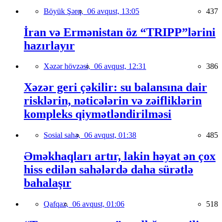
Böyük Şərq,
06 avqust, 13:05
437
İran və Ermənistan öz “TRIPP”lərini
hazırlayır
Xəzər hövzəsi,
06 avqust, 12:31
386
Xəzər geri çəkilir: su balansına dair
risklərin, nəticələrin və zəifliklərin
kompleks qiymətləndirilməsi
Sosial sahə,
06 avqust, 01:38
485
Əməkhaqları artır, lakin həyat ən çox
hiss edilən sahələrdə daha sürətlə
bahalaşır
Qafqaz,
06 avqust, 01:06
518