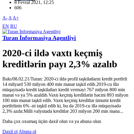
8 Fevral 2021, 12:25
606
A-
A
A+
EN
RU
Turan İnformasiya Agentliyi
2020-ci ildə vaxtı keçmiş
kreditlərin payı 2,3% azalıb
Bakı/08.02.21/Turan: 2020-ci ildə profil təşkilatların kredit portfeli
14 milyard 530 milyon 400 min manat təşkil edib.2019-cu illə
müqayisədə kredit təşkilatları kredit verməyi 767 milyon 800 min
manat və ya 5% azaldıb.Vaxtı keçmiş kreditlərin həcmi 893 milyon
100 min manat təşkil edib. Vaxtı keçmiş kreditlər ümumi kredit
portfelinin 6% -ni təşkil edib ki, bu da 2019-cu illə müqayisədə
2,3% azdır.Milli valyutada kreditlər 203 milyon 200 min mana...
Daha çox oxumaq üçün daxil olun və ya abunə olun
Daxil ol
Abunə ol