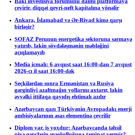
Bakı investisiya forumunu daimi platformaya
çevirir, diqqət qeyri-neft kapitalına yönəlir
Ankara, İslamabad və Ər-Riyad kimə qarşı
birləşir?
SOFAZ Perunun energetika sektoruna sərmayə
yatırıb, lakin sövdələşmənin məbləğini
açıqlamayıb
Media icmalı: 6 avqust saat 16:00-dan 7 avqust
2026-cı il saat 16:00-dək
Seçkilərdən sonra Ermənistan və Rusiya
gərginliyi azaltmağın yollarını axtarır, lakin
əvvəlki ittifaqa qayıdış ehtimalı azdır
Azərbaycan qazı Türkiyənin Avropadakı enerji
ambisiyalarının əsas elementinə çevrilir
Diplom var, iş yoxdur: Azərbaycanda təhsil
niyə gənclərin məşğulluğuna təminat vermir?