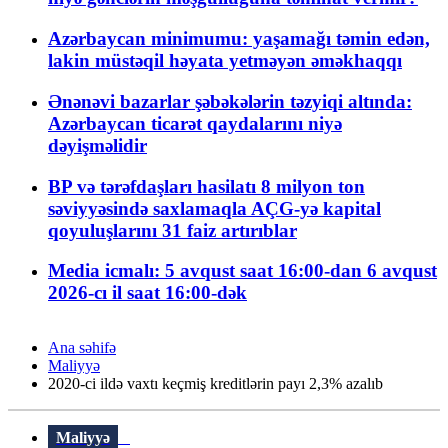
Azərbaycan minimumu: yaşamağı təmin edən,
lakin müstəqil həyata yetməyən əməkhaqqı
Ənənəvi bazarlar şəbəkələrin təzyiqi altında:
Azərbaycan ticarət qaydalarını niyə
dəyişməlidir
BP və tərəfdaşları hasilatı 8 milyon ton
səviyyəsində saxlamaqla AÇG-yə kapital
qoyuluşlarını 31 faiz artırıblar
Media icmalı: 5 avqust saat 16:00-dan 6 avqust
2026-cı il saat 16:00-dək
Ana səhifə
Maliyyə
2020-ci ildə vaxtı keçmiş kreditlərin payı 2,3% azalıb
Maliyyə