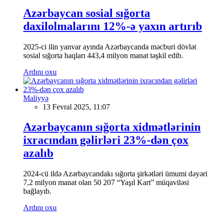
Azərbaycan sosial sığorta
daxilolmalarını 12%-ə yaxın artırıb
2025-ci ilin yanvar ayında Azərbaycanda məcburi dövlət
sosial sığorta haqları 443,4 milyon manat təşkil edib.
Ardını oxu
Maliyyə
13 Fevral 2025, 11:07
Azərbaycanın sığorta xidmətlərinin
ixracından gəlirləri 23%-dən çox
azalıb
2024-cü ildə Azərbaycandakı sığorta şirkətləri ümumi dəyəri
7,2 milyon manat olan 50 207 “Yaşıl Kart” müqaviləsi
bağlayıb.
Ardını oxu