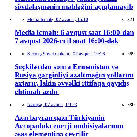
sövdələşmənin məbləğini açıqlamayıb
Media İcmalı,
07 avqust, 16:10
321
Media icmalı: 6 avqust saat 16:00-dan
7 avqust 2026-cı il saat 16:00-dək
Keçmiş Sovet məkanı,
07 avqust, 10:26
389
Seçkilərdən sonra Ermənistan və
Rusiya gərginliyi azaltmağın yollarını
axtarır, lakin əvvəlki ittifaqa qayıdış
ehtimalı azdır
Avropa,
07 avqust, 09:23
380
Azərbaycan qazı Türkiyənin
Avropadakı enerji ambisiyalarının
əsas elementinə çevrilir