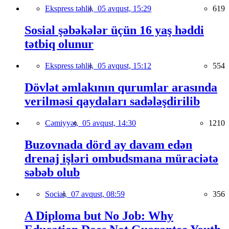
Ekspress təhlil,
05 avqust, 15:29
619
Sosial şəbəkələr üçün 16 yaş həddi
tətbiq olunur
Ekspress təhlil,
05 avqust, 15:12
554
Dövlət əmlakının qurumlar arasında
verilməsi qaydaları sadələşdirilib
Cəmiyyət,
05 avqust, 14:30
1210
Buzovnada dörd ay davam edən
drenaj işləri ombudsmana müraciətə
səbəb olub
Social,
07 avqust, 08:59
356
A Diploma but No Job: Why