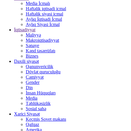
Media İcmalı
Həftəlik iqtisadi icmal
Həftəlik siyasi icmal
Aylıq İqtisadi İcmal
Aylıq Siyasi İcmal
İqtisadiyyat
Maliyyə
Makroiqtisadiyyat
Sənaye
Kənd təsərrüfatı
Biznes
Daxili siyasət
Qanunvericilik
Dövlət quruculuğu
Cəmiyyət
Gender
Din
İnsan Hüquqları
Media
Təhlükəsizlik
Sosial sahə
Xarici Siyasət
Keçmiş Sovet məkanı
Qafqaz
Amerika