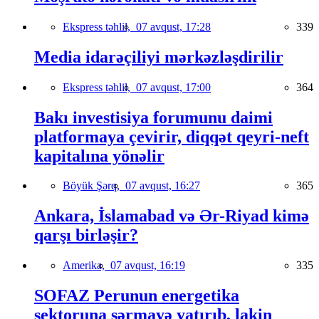
Ekspress təhlil,
07 avqust, 17:28
339
Media idarəçiliyi mərkəzləşdirilir
Ekspress təhlil,
07 avqust, 17:00
364
Bakı investisiya forumunu daimi
platformaya çevirir, diqqət qeyri-neft
kapitalına yönəlir
Böyük Şərq,
07 avqust, 16:27
365
Ankara, İslamabad və Ər-Riyad kimə
qarşı birləşir?
Amerika,
07 avqust, 16:19
335
SOFAZ Perunun energetika
sektoruna sərmayə yatırıb, lakin