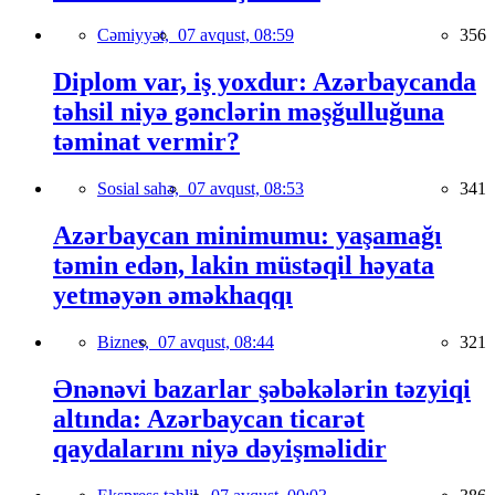
Cəmiyyət,
07 avqust, 08:59
356
Diplom var, iş yoxdur: Azərbaycanda
təhsil niyə gənclərin məşğulluğuna
təminat vermir?
Sosial sahə,
07 avqust, 08:53
341
Azərbaycan minimumu: yaşamağı
təmin edən, lakin müstəqil həyata
yetməyən əməkhaqqı
Biznes,
07 avqust, 08:44
321
Ənənəvi bazarlar şəbəkələrin təzyiqi
altında: Azərbaycan ticarət
qaydalarını niyə dəyişməlidir