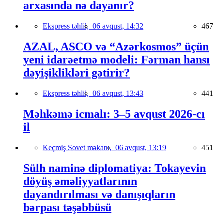
arxasında nə dayanır?
Ekspress təhlil,
06 avqust, 14:32
467
AZAL, ASCO və “Azərkosmos” üçün
yeni idarəetmə modeli: Fərman hansı
dəyişiklikləri gətirir?
Ekspress təhlil,
06 avqust, 13:43
441
Məhkəmə icmalı: 3–5 avqust 2026-cı
il
Keçmiş Sovet məkanı,
06 avqust, 13:19
451
Sülh naminə diplomatiya: Tokayevin
döyüş əməliyyatlarının
dayandırılması və danışıqların
bərpası təşəbbüsü