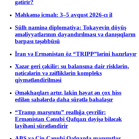
gətirir?
Məhkəmə icmalı: 3–5 avqust 2026-cı il
Sülh naminə diplomatiya: Tokayevin döyüş
əməliyyatlarının dayandırılması və danışıqların
bərpası təşəbbüsü
İran və Ermənistan öz “TRIPP”lərini hazırlayır
Xəzər geri çəkilir: su balansına dair risklərin,
nəticələrin və zəifliklərin kompleks
qiymətləndirilməsi
Əməkhaqları artır, lakin həyat ən çox hiss
edilən sahələrdə daha sürətlə bahalaşır
“Tramp marşrutu” reallığa çevrilir:
Ermənistan Cənubi Qafqazı dəyişə biləcək
layihəni sürətləndirir
ABŞ və Çin Cənubi Qafqazda marşrutlar