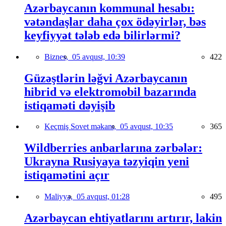
Azərbaycanın kommunal hesabı:
vətəndaşlar daha çox ödəyirlər, bəs
keyfiyyət tələb edə bilirlərmi?
Biznes,
05 avqust, 10:39
422
Güzəştlərin ləğvi Azərbaycanın
hibrid və elektromobil bazarında
istiqaməti dəyişib
Keçmiş Sovet məkanı,
05 avqust, 10:35
365
Wildberries anbarlarına zərbələr:
Ukrayna Rusiyaya təzyiqin yeni
istiqamətini açır
Maliyyə,
05 avqust, 01:28
495
Azərbaycan ehtiyatlarını artırır, lakin