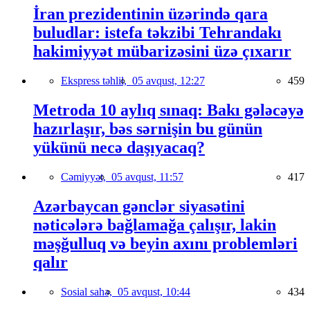
İran prezidentinin üzərində qara
buludlar: istefa təkzibi Tehrandakı
hakimiyyət mübarizəsini üzə çıxarır
Ekspress təhlil,
05 avqust, 12:27
459
Metroda 10 aylıq sınaq: Bakı gələcəyə
hazırlaşır, bəs sərnişin bu günün
yükünü necə daşıyacaq?
Cəmiyyət,
05 avqust, 11:57
417
Azərbaycan gənclər siyasətini
nəticələrə bağlamağa çalışır, lakin
məşğulluq və beyin axını problemləri
qalır
Sosial sahə,
05 avqust, 10:44
434