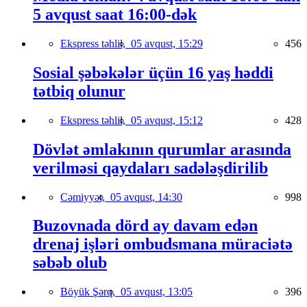
5 avqust saat 16:00-dək
Ekspress təhlil,
05 avqust, 15:29
456
Sosial şəbəkələr üçün 16 yaş həddi
tətbiq olunur
Ekspress təhlil,
05 avqust, 15:12
428
Dövlət əmlakının qurumlar arasında
verilməsi qaydaları sadələşdirilib
Cəmiyyət,
05 avqust, 14:30
998
Buzovnada dörd ay davam edən
drenaj işləri ombudsmana müraciətə
səbəb olub
Böyük Şərq,
05 avqust, 13:05
396