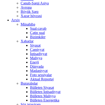
Cənub-Şərqi Asiya
Avropa
Böyük Şərq
Xəzər hövzəsi
Arxiv
Müsahibə
Sual-cavab
Çətin sual
Bizimkiler
Xəbərlər
Siyasət
Cəmiyyət
İqtisadiyyat
Maliyyə
Enerji
Dünyada
Mədəniyyət
Foto sessiyalar
Aktual Reportaj
Buraxılışlar
Bülleten Siyasət
Bülleten İqtisadiyyat
Bülleten Maliyyə
Bülleten Energetika
Söz istəyirəm