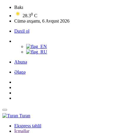
Bakı
0
28.3
C
Cümə axşamı, 6 Avqust 2026
Daxil ol
Abunə
Əlaqə
Turan
Ekspress təhlil
İcmallar