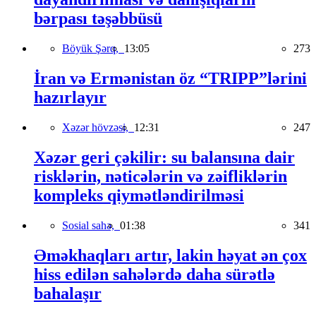
bərpası təşəbbüsü
Böyük Şərq,
13:05
273
İran və Ermənistan öz “TRIPP”lərini
hazırlayır
Xəzər hövzəsi,
12:31
247
Xəzər geri çəkilir: su balansına dair
risklərin, nəticələrin və zəifliklərin
kompleks qiymətləndirilməsi
Sosial sahə,
01:38
341
Əməkhaqları artır, lakin həyat ən çox
hiss edilən sahələrdə daha sürətlə
bahalaşır