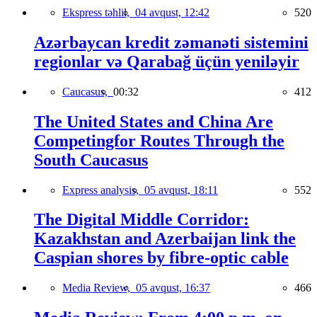
Ekspress təhlil,
04 avqust, 12:42
520
Azərbaycan kredit zəmanəti sistemini
regionlar və Qarabağ üçün yeniləyir
Caucasus,
00:32
412
The United States and China Are
Competingfor Routes Through the
South Caucasus
Express analysis,
05 avqust, 18:11
552
The Digital Middle Corridor:
Kazakhstan and Azerbaijan link the
Caspian shores by fibre-optic cable
Media Review,
05 avqust, 16:37
466