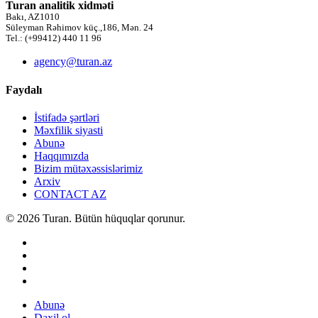
Turan analitik xidməti
Bakı, AZ1010
Süleyman Rəhimov küç.,186, Mən. 24
Tel.: (+99412) 440 11 96
agency@turan.az
Faydalı
İstifadə şərtləri
Məxfilik siyasti
Abunə
Haqqımızda
Bizim mütəxəssislərimiz
Arxiv
CONTACT AZ
© 2026 Turan. Bütün hüquqlar qorunur.
Abunə
Daxil ol