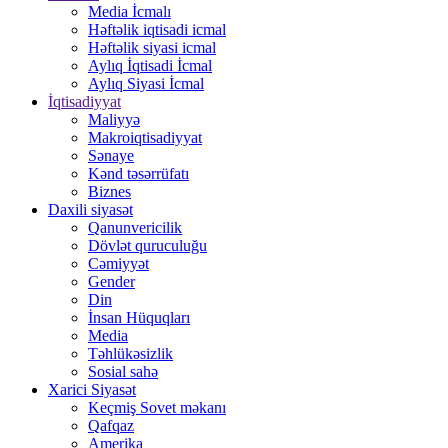
Media İcmalı
Həftəlik iqtisadi icmal
Həftəlik siyasi icmal
Aylıq İqtisadi İcmal
Aylıq Siyasi İcmal
İqtisadiyyat
Maliyyə
Makroiqtisadiyyat
Sənaye
Kənd təsərrüfatı
Biznes
Daxili siyasət
Qanunvericilik
Dövlət quruculuğu
Cəmiyyət
Gender
Din
İnsan Hüquqları
Media
Təhlükəsizlik
Sosial sahə
Xarici Siyasət
Keçmiş Sovet məkanı
Qafqaz
Amerika