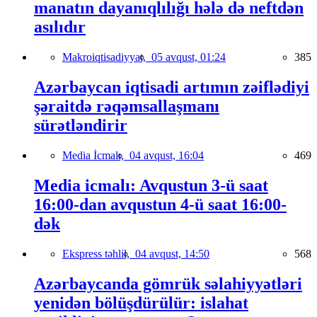
manatın dayanıqlılığı hələ də neftdən
asılıdır
Makroiqtisadiyyat,
05 avqust, 01:24
385
Azərbaycan iqtisadi artımın zəiflədiyi
şəraitdə rəqəmsallaşmanı
sürətləndirir
Media İcmalı,
04 avqust, 16:04
469
Media icmalı: Avqustun 3-ü saat
16:00-dan avqustun 4-ü saat 16:00-
dək
Ekspress təhlil,
04 avqust, 14:50
568
Azərbaycanda gömrük səlahiyyətləri
yenidən bölüşdürülür: islahat