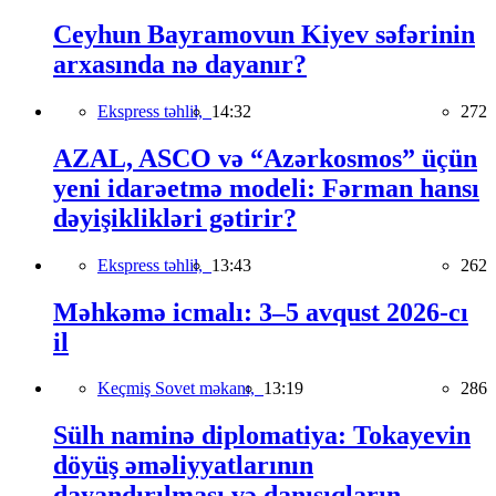
Ceyhun Bayramovun Kiyev səfərinin
arxasında nə dayanır?
Ekspress təhlil,
14:32
272
AZAL, ASCO və “Azərkosmos” üçün
yeni idarəetmə modeli: Fərman hansı
dəyişiklikləri gətirir?
Ekspress təhlil,
13:43
262
Məhkəmə icmalı: 3–5 avqust 2026-cı
il
Keçmiş Sovet məkanı,
13:19
286
Sülh naminə diplomatiya: Tokayevin
döyüş əməliyyatlarının
dayandırılması və danışıqların