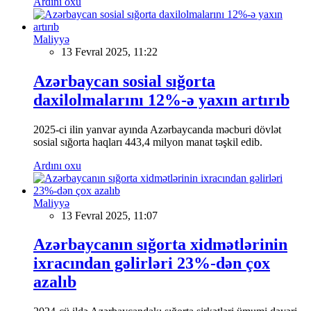
Ardını oxu
Maliyyə
13 Fevral 2025, 11:22
Azərbaycan sosial sığorta
daxilolmalarını 12%-ə yaxın artırıb
2025-ci ilin yanvar ayında Azərbaycanda məcburi dövlət
sosial sığorta haqları 443,4 milyon manat təşkil edib.
Ardını oxu
Maliyyə
13 Fevral 2025, 11:07
Azərbaycanın sığorta xidmətlərinin
ixracından gəlirləri 23%-dən çox
azalıb