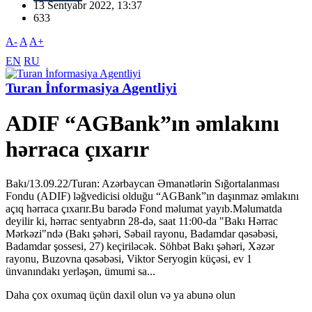
13 Sentyabr 2022, 13:37
633
A-
A
A+
EN
RU
Turan İnformasiya Agentliyi
ADIF “AGBank”ın əmlakını
hərraca çıxarır
Bakı/13.09.22/Turan: Azərbaycan Əmanətlərin Sığortalanması
Fondu (ADIF) ləğvedicisi olduğu “AGBank”ın daşınmaz əmlakını
açıq hərraca çıxarır.Bu barədə Fond məlumat yayıb.Məlumatda
deyilir ki, hərrac sentyabrın 28-də, saat 11:00-da "Bakı Hərrac
Mərkəzi"ndə (Bakı şəhəri, Səbail rayonu, Badamdar qəsəbəsi,
Badamdar şossesi, 27) keçiriləcək. Söhbət Bakı şəhəri, Xəzər
rayonu, Buzovna qəsəbəsi, Viktor Seryogin küçəsi, ev 1
ünvanındakı yerləşən, ümumi sa...
Daha çox oxumaq üçün daxil olun və ya abunə olun