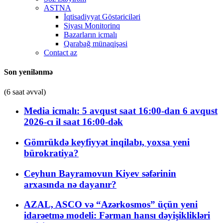
ASTNA
İqtisadiyyat Göstəriciləri
Siyası Monitorinq
Bazarların icmalı
Qarabağ münaqişəsi
Contact az
Son yenilənmə
(6 saat əvvəl)
Media icmalı: 5 avqust saat 16:00-dan 6 avqust
2026-cı il saat 16:00-dək
Gömrükdə keyfiyyət inqilabı, yoxsa yeni
bürokratiya?
Ceyhun Bayramovun Kiyev səfərinin
arxasında nə dayanır?
AZAL, ASCO və “Azərkosmos” üçün yeni
idarəetmə modeli: Fərman hansı dəyişiklikləri