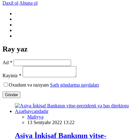
Daxil ol
Abunə ol
Rəy yaz
Ad *
Rəyiniz *
Oxudum və razıyam
Şərh göndərmə qaydaları
Göndər
Maliyyə
13 Sentyabr 2022 13:22
Asiya İnkişaf Bankının vitse-