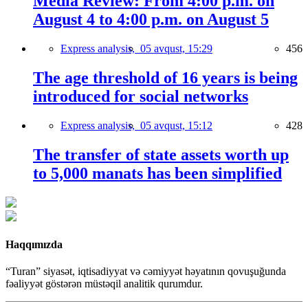
Media Review: From 4:00 p.m. on
August 4 to 4:00 p.m. on August 5
Express analysis,
05 avqust, 15:29
456
The age threshold of 16 years is being
introduced for social networks
Express analysis,
05 avqust, 15:12
428
The transfer of state assets worth up
to 5,000 manats has been simplified
Haqqımızda
“Turan” siyasət, iqtisadiyyat və cəmiyyət həyatının qovuşuğunda
fəaliyyət göstərən müstəqil analitik qurumdur.