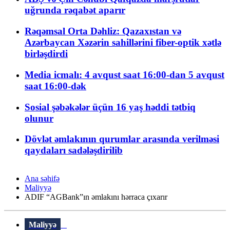
uğrunda rəqabət aparır
Rəqəmsal Orta Dəhliz: Qazaxıstan və
Azərbaycan Xəzərin sahillərini fiber-optik xətlə
birləşdirdi
Media icmalı: 4 avqust saat 16:00-dan 5 avqust
saat 16:00-dək
Sosial şəbəkələr üçün 16 yaş həddi tətbiq
olunur
Dövlət əmlakının qurumlar arasında verilməsi
qaydaları sadələşdirilib
Ana səhifə
Maliyyə
ADIF “AGBank”ın əmlakını hərraca çıxarır
Maliyyə