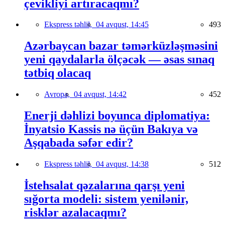
çevikliyi artıracaqmı?
Ekspress təhlil,
04 avqust, 14:45
493
Azərbaycan bazar təmərküzləşməsini
yeni qaydalarla ölçəcək — əsas sınaq
tətbiq olacaq
Avropa,
04 avqust, 14:42
452
Enerji dəhlizi boyunca diplomatiya:
İnyatsio Kassis nə üçün Bakıya və
Aşqabada səfər edir?
Ekspress təhlil,
04 avqust, 14:38
512
İstehsalat qəzalarına qarşı yeni
sığorta modeli: sistem yenilənir,
risklər azalacaqmı?