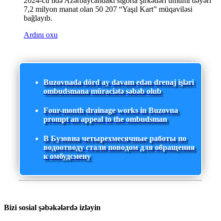
2024-cü ildə Azərbaycandakı sığorta şirkətləri ümumi dəyəri
7,2 milyon manat olan 50 207 “Yaşıl Kart” müqaviləsi
bağlayıb.
Ardını oxu
Buzovnada dörd ay davam edən drenaj işləri
ombudsmana müraciətə səbəb olub
Four-month drainage works in Buzovna
prompt an appeal to the ombudsman
В Бузовна четырехмесячные работы по
водоотводу стали поводом для обращения
к омбудсмену
Bizi sosial şəbəkələrdə izləyin