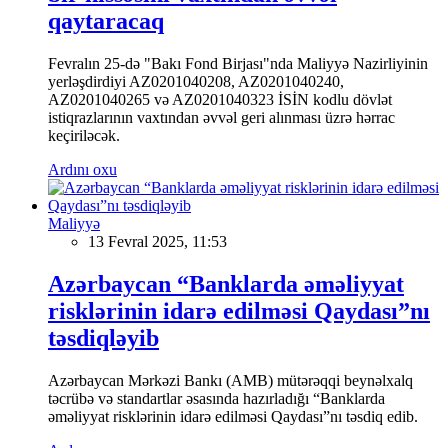
qaytaracaq
Fevralın 25-də "Bakı Fond Birjası"nda Maliyyə Nazirliyinin
yerləşdirdiyi AZ0201040208, AZ0201040240,
AZ0201040265 və AZ0201040323 İSİN kodlu dövlət
istiqrazlarının vaxtından əvvəl geri alınması üzrə hərrac
keçiriləcək.
Ardını oxu
Maliyyə
13 Fevral 2025, 11:53
Azərbaycan “Banklarda əməliyyat
risklərinin idarə edilməsi Qaydası”nı
təsdiqləyib
Azərbaycan Mərkəzi Bankı (AMB) mütərəqqi beynəlxalq
təcrübə və standartlar əsasında hazırladığı “Banklarda
əməliyyat risklərinin idarə edilməsi Qaydası”nı təsdiq edib.