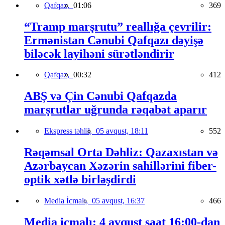
Qafqaz,
01:06
369
“Tramp marşrutu” reallığa çevrilir:
Ermənistan Cənubi Qafqazı dəyişə
biləcək layihəni sürətləndirir
Qafqaz,
00:32
412
ABŞ və Çin Cənubi Qafqazda
marşrutlar uğrunda rəqabət aparır
Ekspress təhlil,
05 avqust, 18:11
552
Rəqəmsal Orta Dəhliz: Qazaxıstan və
Azərbaycan Xəzərin sahillərini fiber-
optik xətlə birləşdirdi
Media İcmalı,
05 avqust, 16:37
466
Media icmalı: 4 avqust saat 16:00-dan