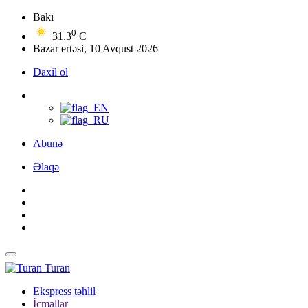
Bakı
0
31.3
C
Bazar ertəsi, 10 Avqust 2026
Daxil ol
Abunə
Əlaqə
Turan
Ekspress təhlil
İcmallar