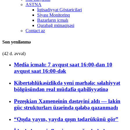
ASTNA
İqtisadiyyat Göstəriciləri
Siyası Monitorinq
Bazarların icmalı
Qarabağ münaqişəsi
Contact az
Son yenilənmə
(42 d. əvvəl)
Media icmalı: 7 avqust saat 16:00-dan 10
avqust saat 16:00-dək
Kibertəhlükəsizlikdə yeni mərhələ: səlahiyyət
bölgüsündən real müdafiə qabiliyyətinə
Pezeşkian Xameneinin dəstəyini aldı — lakin
güc strukturları üzərində qələbə qazanmadı
“Qışda yayın, yayda qışın tədarükünü gör”