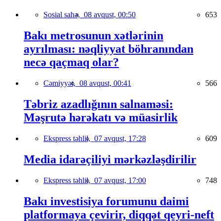
Sosial sahə,
08 avqust, 00:50
653
Bakı metrosunun xətlərinin
ayrılması: nəqliyyat böhranından
necə qaçmaq olar?
Cəmiyyət,
08 avqust, 00:41
566
Təbriz azadlığının salnaməsi:
Məşrutə hərəkatı və müasirlik
Ekspress təhlil,
07 avqust, 17:28
609
Media idarəçiliyi mərkəzləşdirilir
Ekspress təhlil,
07 avqust, 17:00
748
Bakı investisiya forumunu daimi
platformaya çevirir, diqqət qeyri-neft