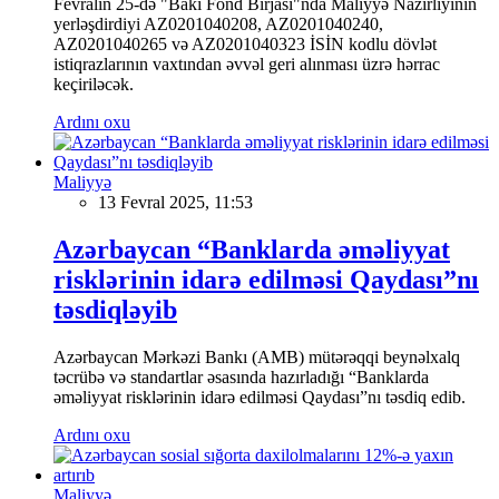
Fevralın 25-də "Bakı Fond Birjası"nda Maliyyə Nazirliyinin
yerləşdirdiyi AZ0201040208, AZ0201040240,
AZ0201040265 və AZ0201040323 İSİN kodlu dövlət
istiqrazlarının vaxtından əvvəl geri alınması üzrə hərrac
keçiriləcək.
Ardını oxu
Maliyyə
13 Fevral 2025, 11:53
Azərbaycan “Banklarda əməliyyat
risklərinin idarə edilməsi Qaydası”nı
təsdiqləyib
Azərbaycan Mərkəzi Bankı (AMB) mütərəqqi beynəlxalq
təcrübə və standartlar əsasında hazırladığı “Banklarda
əməliyyat risklərinin idarə edilməsi Qaydası”nı təsdiq edib.
Ardını oxu
Maliyyə