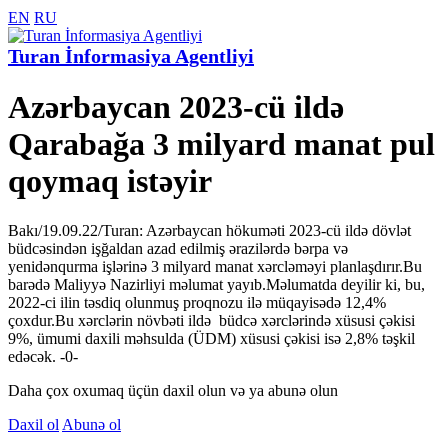
EN
RU
Turan İnformasiya Agentliyi
Azərbaycan 2023-cü ildə
Qarabağa 3 milyard manat pul
qoymaq istəyir
Bakı/19.09.22/Turan: Azərbaycan hökuməti 2023-cü ildə dövlət
büdcəsindən işğaldan azad edilmiş ərazilərdə bərpa və
yenidənqurma işlərinə 3 milyard manat xərcləməyi planlaşdırır.Bu
barədə Maliyyə Nazirliyi məlumat yayıb.Məlumatda deyilir ki, bu,
2022-ci ilin təsdiq olunmuş proqnozu ilə müqayisədə 12,4%
çoxdur.Bu xərclərin növbəti ildə büdcə xərclərində xüsusi çəkisi
9%, ümumi daxili məhsulda (ÜDM) xüsusi çəkisi isə 2,8% təşkil
edəcək. -0-
Daha çox oxumaq üçün daxil olun və ya abunə olun
Daxil ol
Abunə ol