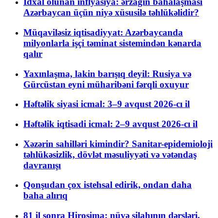
İdxal olunan inflyasiya: ərzağın bahalaşması
Azərbaycan üçün niyə xüsusilə təhlükəlidir?
Müqaviləsiz iqtisadiyyat: Azərbaycanda
milyonlarla işçi təminat sistemindən kənarda
qalır
Yaxınlaşma, lakin barışıq deyil: Rusiya və
Gürcüstan eyni müharibəni fərqli oxuyur
Həftəlik siyasi icmal: 3–9 avqust 2026-cı il
Həftəlik iqtisadi icmal: 2–9 avqust 2026-cı il
Xəzərin sahilləri kimindir? Sanitar-epidemioloji
təhlükəsizlik, dövlət məsuliyyəti və vətəndaş
davranışı
Qonşudan çox istehsal edirik, ondan daha
baha alırıq
81 il sonra Hiroşima: nüvə silahının dərsləri,