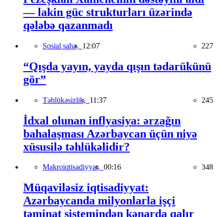
— lakin güc strukturları üzərində
qələbə qazanmadı
Sosial sahə,
12:07
227
“Qışda yayın, yayda qışın tədarükünü
gör”
Təhlükəsizlik,
11:37
245
İdxal olunan inflyasiya: ərzağın
bahalaşması Azərbaycan üçün niyə
xüsusilə təhlükəlidir?
Makroiqtisadiyyat,
00:16
348
Müqaviləsiz iqtisadiyyat:
Azərbaycanda milyonlarla işçi
təminat sistemindən kənarda qalır