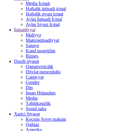
Media İcmalı
Həftəlik iqtisadi icmal
Həftəlik siyasi icmal
Aylıq İqtisadi İcmal
Aylıq Siyasi İcmal
İqtisadiyyat
Maliyyə
Makroiqtisadiyyat
Sənaye
Kənd təsərrüfatı
Biznes
Daxili siyasət
Qanunvericilik
Dövlət quruculuğu
Cəmiyyət
Gender
Din
İnsan Hüquqları
Media
Təhlükəsizlik
Sosial sahə
Xarici Siyasət
Keçmiş Sovet məkanı
Qafqaz
Amerika