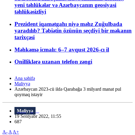
yeni təhlükələr və Azərbaycanın geosiyasi
təhlükəsizliyi
Prezident iqamətgahı niyə məhz Zuğulbada
yaradılıb? Təbiətin özünün seçdiyi bir məkanın
tarixçəsi
Məhkəmə icmalı: 6–7 avqust 2026-cı il
Onilliklərə uzanan telefon zəngi
Ana səhifə
Maliyyə
Azərbaycan 2023-cü ildə Qarabağa 3 milyard manat pul
qoymaq istəyir
Maliyyə
19 Sentyabr 2022, 11:55
687
A-
A
A+