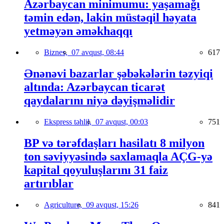
Azərbaycan minimumu: yaşamağı
təmin edən, lakin müstəqil həyata
yetməyən əməkhaqqı
Biznes,
07 avqust, 08:44
617
Ənənəvi bazarlar şəbəkələrin təzyiqi
altında: Azərbaycan ticarət
qaydalarını niyə dəyişməlidir
Ekspress təhlil,
07 avqust, 00:03
751
BP və tərəfdaşları hasilatı 8 milyon
ton səviyyəsində saxlamaqla AÇG-yə
kapital qoyuluşlarını 31 faiz
artırıblar
Agriculture,
09 avqust, 15:26
841