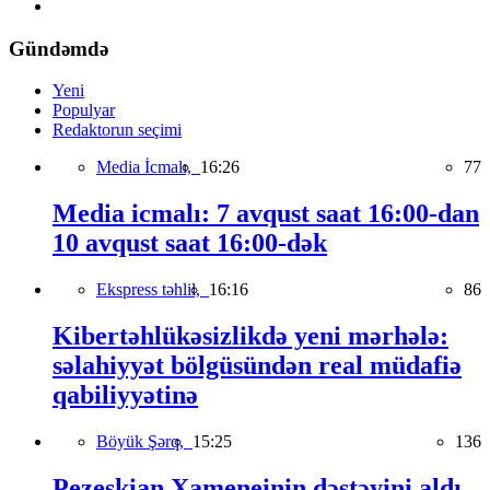
Gündəmdə
Yeni
Populyar
Redaktorun seçimi
Media İcmalı,
16:26
77
Media icmalı: 7 avqust saat 16:00-dan
10 avqust saat 16:00-dək
Ekspress təhlil,
16:16
86
Kibertəhlükəsizlikdə yeni mərhələ:
səlahiyyət bölgüsündən real müdafiə
qabiliyyətinə
Böyük Şərq,
15:25
136
Pezeşkian Xameneinin dəstəyini aldı