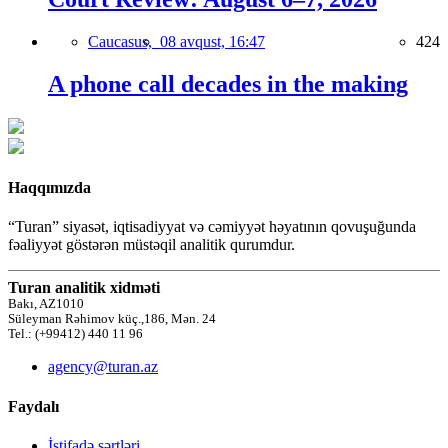
Caucasus,
08 avqust, 16:47
424
A phone call decades in the making
Haqqımızda
“Turan” siyasət, iqtisadiyyat və cəmiyyət həyatının qovuşuğunda
fəaliyyət göstərən müstəqil analitik qurumdur.
Turan analitik xidməti
Bakı, AZ1010
Süleyman Rəhimov küç.,186, Mən. 24
Tel.: (+99412) 440 11 96
agency@turan.az
Faydalı
İstifadə şərtləri