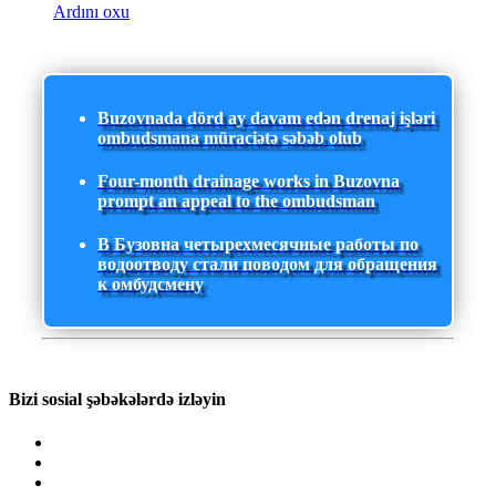
Ardını oxu
Buzovnada dörd ay davam edən drenaj işləri
ombudsmana müraciətə səbəb olub
Four-month drainage works in Buzovna
prompt an appeal to the ombudsman
В Бузовна четырехмесячные работы по
водоотводу стали поводом для обращения
к омбудсмену
Bizi sosial şəbəkələrdə izləyin