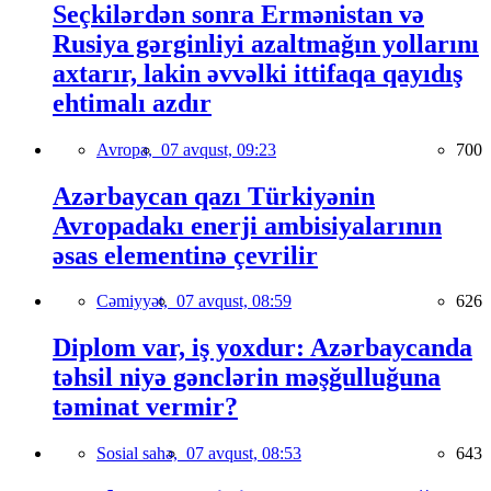
Seçkilərdən sonra Ermənistan və
Rusiya gərginliyi azaltmağın yollarını
axtarır, lakin əvvəlki ittifaqa qayıdış
ehtimalı azdır
Avropa,
07 avqust, 09:23
700
Azərbaycan qazı Türkiyənin
Avropadakı enerji ambisiyalarının
əsas elementinə çevrilir
Cəmiyyət,
07 avqust, 08:59
626
Diplom var, iş yoxdur: Azərbaycanda
təhsil niyə gənclərin məşğulluğuna
təminat vermir?
Sosial sahə,
07 avqust, 08:53
643