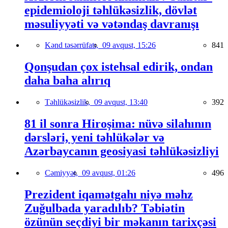
epidemioloji təhlükəsizlik, dövlət
məsuliyyəti və vətəndaş davranışı
Kənd təsərrüfatı,
09 avqust, 15:26
841
Qonşudan çox istehsal edirik, ondan
daha baha alırıq
Təhlükəsizlik,
09 avqust, 13:40
392
81 il sonra Hiroşima: nüvə silahının
dərsləri, yeni təhlükələr və
Azərbaycanın geosiyasi təhlükəsizliyi
Cəmiyyət,
09 avqust, 01:26
496
Prezident iqamətgahı niyə məhz
Zuğulbada yaradılıb? Təbiətin
özünün seçdiyi bir məkanın tarixçəsi