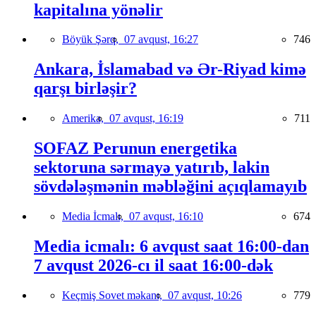
kapitalına yönəlir
Böyük Şərq,
07 avqust, 16:27
746
Ankara, İslamabad və Ər-Riyad kimə
qarşı birləşir?
Amerika,
07 avqust, 16:19
711
SOFAZ Perunun energetika
sektoruna sərmayə yatırıb, lakin
sövdələşmənin məbləğini açıqlamayıb
Media İcmalı,
07 avqust, 16:10
674
Media icmalı: 6 avqust saat 16:00-dan
7 avqust 2026-cı il saat 16:00-dək
Keçmiş Sovet məkanı,
07 avqust, 10:26
779