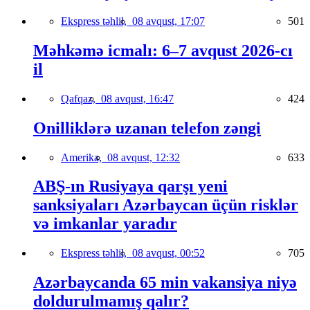
Ekspress təhlil,
08 avqust, 17:07
501
Məhkəmə icmalı: 6–7 avqust 2026-cı
il
Qafqaz,
08 avqust, 16:47
424
Onilliklərə uzanan telefon zəngi
Amerika,
08 avqust, 12:32
633
ABŞ-ın Rusiyaya qarşı yeni
sanksiyaları Azərbaycan üçün risklər
və imkanlar yaradır
Ekspress təhlil,
08 avqust, 00:52
705
Azərbaycanda 65 min vakansiya niyə
doldurulmamış qalır?