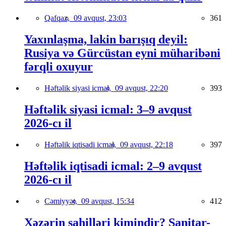
Qafqaz,
09 avqust, 23:03
361
Yaxınlaşma, lakin barışıq deyil:
Rusiya və Gürcüstan eyni müharibəni
fərqli oxuyur
Həftəlik siyasi icmal,
09 avqust, 22:20
393
Həftəlik siyasi icmal: 3–9 avqust
2026-cı il
Həftəlik iqtisadi icmal,
09 avqust, 22:18
397
Həftəlik iqtisadi icmal: 2–9 avqust
2026-cı il
Cəmiyyət,
09 avqust, 15:34
412
Xəzərin sahilləri kimindir? Sanitar-