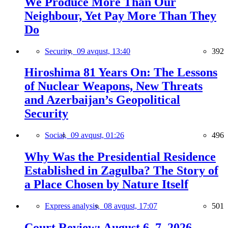
We Produce More Than Our
Neighbour, Yet Pay More Than They
Do
Security,
09 avqust, 13:40
392
Hiroshima 81 Years On: The Lessons
of Nuclear Weapons, New Threats
and Azerbaijan’s Geopolitical
Security
Social,
09 avqust, 01:26
496
Why Was the Presidential Residence
Established in Zagulba? The Story of
a Place Chosen by Nature Itself
Express analysis,
08 avqust, 17:07
501
Court Review: August 6–7, 2026