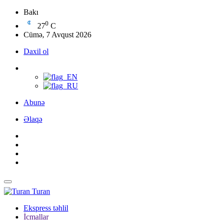
Bakı
0
27
C
Cümə, 7 Avqust 2026
Daxil ol
Abunə
Əlaqə
Turan
Ekspress təhlil
İcmallar