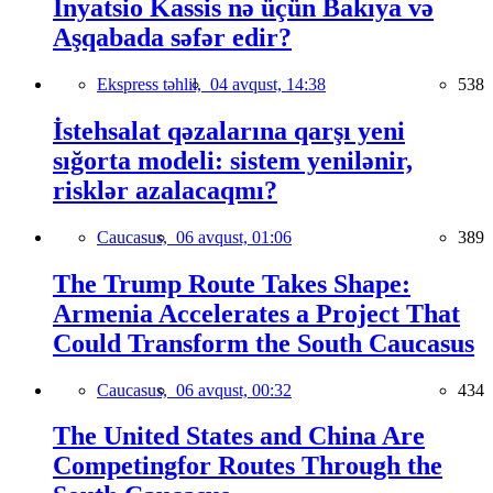
İnyatsio Kassis nə üçün Bakıya və
Aşqabada səfər edir?
Ekspress təhlil,
04 avqust, 14:38
538
İstehsalat qəzalarına qarşı yeni
sığorta modeli: sistem yenilənir,
risklər azalacaqmı?
Caucasus,
06 avqust, 01:06
389
The Trump Route Takes Shape:
Armenia Accelerates a Project That
Could Transform the South Caucasus
Caucasus,
06 avqust, 00:32
434
The United States and China Are
Competingfor Routes Through the