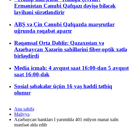
Ermənistan Cənubi Qafqazı dəyişə biləcək
layihəni sürətləndirir
ABŞ və Çin Cənubi Qafqazda marşrutlar
uğrunda rəqabət aparır
Rəqəmsal Orta Dəhliz: Qazaxıstan və
Azərbaycan Xəzərin sahillərini fiber-optik xətlə
birləşdirdi
Media icmalı: 4 avqust saat 16:00-dan 5 avqust
saat 16:00-dək
Sosial şəbəkələr üçün 16 yaş həddi tətbiq
olunur
Ana səhifə
Maliyyə
Azərbaycan bankları I yarımildə 401 milyon manat xalis
mənfəət əldə edib