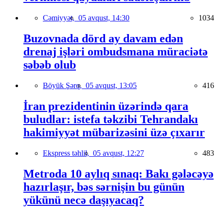
Cəmiyyət,
05 avqust, 14:30
1034
Buzovnada dörd ay davam edən
drenaj işləri ombudsmana müraciətə
səbəb olub
Böyük Şərq,
05 avqust, 13:05
416
İran prezidentinin üzərində qara
buludlar: istefa təkzibi Tehrandakı
hakimiyyət mübarizəsini üzə çıxarır
Ekspress təhlil,
05 avqust, 12:27
483
Metroda 10 aylıq sınaq: Bakı gələcəyə
hazırlaşır, bəs sərnişin bu günün
yükünü necə daşıyacaq?