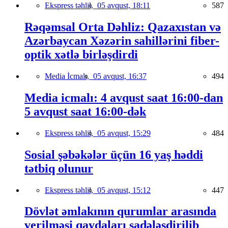
Ekspress təhlil,
05 avqust, 18:11
587
Rəqəmsal Orta Dəhliz: Qazaxıstan və
Azərbaycan Xəzərin sahillərini fiber-
optik xətlə birləşdirdi
Media İcmalı,
05 avqust, 16:37
494
Media icmalı: 4 avqust saat 16:00-dan
5 avqust saat 16:00-dək
Ekspress təhlil,
05 avqust, 15:29
484
Sosial şəbəkələr üçün 16 yaş həddi
tətbiq olunur
Ekspress təhlil,
05 avqust, 15:12
447
Dövlət əmlakının qurumlar arasında
verilməsi qaydaları sadələşdirilib