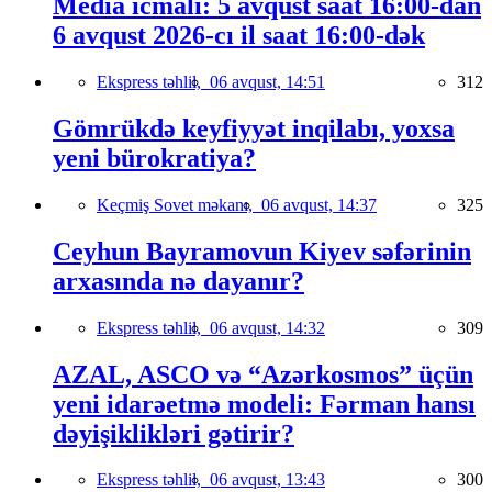
Media icmalı: 5 avqust saat 16:00-dan
6 avqust 2026-cı il saat 16:00-dək
Ekspress təhlil,
06 avqust, 14:51
312
Gömrükdə keyfiyyət inqilabı, yoxsa
yeni bürokratiya?
Keçmiş Sovet məkanı,
06 avqust, 14:37
325
Ceyhun Bayramovun Kiyev səfərinin
arxasında nə dayanır?
Ekspress təhlil,
06 avqust, 14:32
309
AZAL, ASCO və “Azərkosmos” üçün
yeni idarəetmə modeli: Fərman hansı
dəyişiklikləri gətirir?
Ekspress təhlil,
06 avqust, 13:43
300