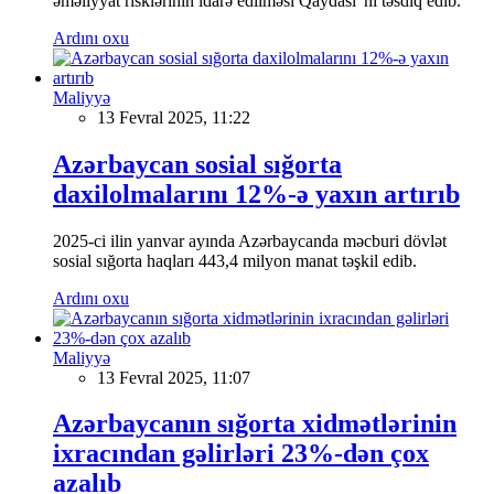
əməliyyat risklərinin idarə edilməsi Qaydası”nı təsdiq edib.
Ardını oxu
Maliyyə
13 Fevral 2025, 11:22
Azərbaycan sosial sığorta
daxilolmalarını 12%-ə yaxın artırıb
2025-ci ilin yanvar ayında Azərbaycanda məcburi dövlət
sosial sığorta haqları 443,4 milyon manat təşkil edib.
Ardını oxu
Maliyyə
13 Fevral 2025, 11:07
Azərbaycanın sığorta xidmətlərinin
ixracından gəlirləri 23%-dən çox
azalıb