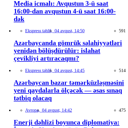
Media icmalı: Avqustun 3-ü saat
16:00-dan avqustun 4-ü saat 16:00-
dək
Ekspress təhlil,
04 avqust, 14:50
591
Azərbaycanda gömrük səlahiyyətləri
yenidən bölüşdürülür: islahat
çevikliyi artıracaqmı?
Ekspress təhlil,
04 avqust, 14:45
514
Azərbaycan bazar təmərküzləşməsini
yeni qaydalarla ölçəcək — əsas sınaq
tətbiq olacaq
Avropa,
04 avqust, 14:42
475
Enerji dəhlizi boyunca diplomatiya: