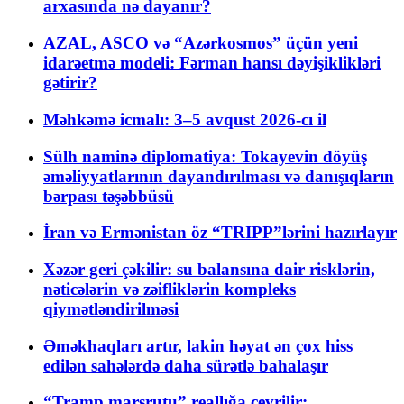
arxasında nə dayanır?
AZAL, ASCO və “Azərkosmos” üçün yeni
idarəetmə modeli: Fərman hansı dəyişiklikləri
gətirir?
Məhkəmə icmalı: 3–5 avqust 2026-cı il
Sülh naminə diplomatiya: Tokayevin döyüş
əməliyyatlarının dayandırılması və danışıqların
bərpası təşəbbüsü
İran və Ermənistan öz “TRIPP”lərini hazırlayır
Xəzər geri çəkilir: su balansına dair risklərin,
nəticələrin və zəifliklərin kompleks
qiymətləndirilməsi
Əməkhaqları artır, lakin həyat ən çox hiss
edilən sahələrdə daha sürətlə bahalaşır
“Tramp marşrutu” reallığa çevrilir: