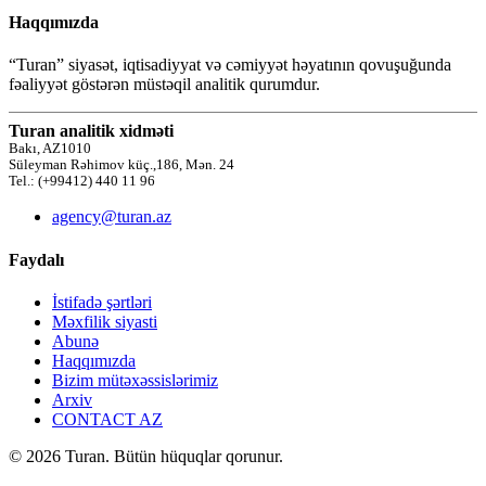
Haqqımızda
“Turan” siyasət, iqtisadiyyat və cəmiyyət həyatının qovuşuğunda
fəaliyyət göstərən müstəqil analitik qurumdur.
Turan analitik xidməti
Bakı, AZ1010
Süleyman Rəhimov küç.,186, Mən. 24
Tel.: (+99412) 440 11 96
agency@turan.az
Faydalı
İstifadə şərtləri
Məxfilik siyasti
Abunə
Haqqımızda
Bizim mütəxəssislərimiz
Arxiv
CONTACT AZ
© 2026 Turan. Bütün hüquqlar qorunur.