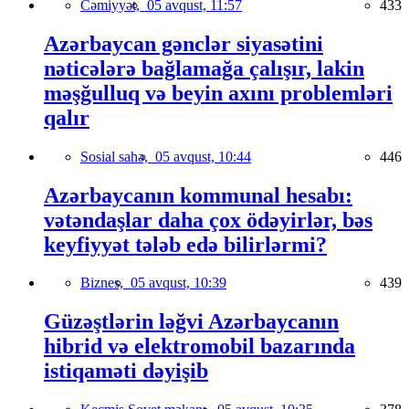
Cəmiyyət,
05 avqust, 11:57
433
Azərbaycan gənclər siyasətini
nəticələrə bağlamağa çalışır, lakin
məşğulluq və beyin axını problemləri
qalır
Sosial sahə,
05 avqust, 10:44
446
Azərbaycanın kommunal hesabı:
vətəndaşlar daha çox ödəyirlər, bəs
keyfiyyət tələb edə bilirlərmi?
Biznes,
05 avqust, 10:39
439
Güzəştlərin ləğvi Azərbaycanın
hibrid və elektromobil bazarında
istiqaməti dəyişib