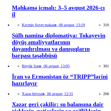
Məhkəmə icmalı: 3–5 avqust 2026-cı
il
Keçmiş Sovet məkanı,
06 avqust, 13:19
316
Sülh naminə diplomatiya: Tokayevin
döyüş əməliyyatlarının
dayandırılması və danışıqların
bərpası təşəbbüsü
Böyük Şərq,
06 avqust, 13:05
301
İran və Ermənistan öz “TRIPP”lərini
hazırlayır
Xəzər hövzəsi,
06 avqust, 12:31
266
Xəzər geri çəkilir: su balansına dair
risklərin, nəticələrin və zəifliklərin