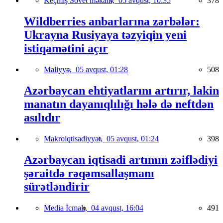
Keçmiş Sovet məkanı,
05 avqust, 10:35
378
Wildberries anbarlarına zərbələr:
Ukrayna Rusiyaya təzyiqin yeni
istiqamətini açır
Maliyyə,
05 avqust, 01:28
508
Azərbaycan ehtiyatlarını artırır, lakin
manatın dayanıqlılığı hələ də neftdən
asılıdır
Makroiqtisadiyyat,
05 avqust, 01:24
398
Azərbaycan iqtisadi artımın zəiflədiyi
şəraitdə rəqəmsallaşmanı
sürətləndirir
Media İcmalı,
04 avqust, 16:04
491