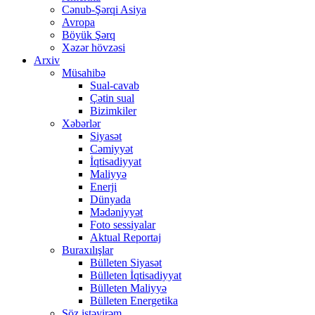
Cənub-Şərqi Asiya
Avropa
Böyük Şərq
Xəzər hövzəsi
Arxiv
Müsahibə
Sual-cavab
Çətin sual
Bizimkiler
Xəbərlər
Siyasət
Cəmiyyət
İqtisadiyyat
Maliyyə
Enerji
Dünyada
Mədəniyyət
Foto sessiyalar
Aktual Reportaj
Buraxılışlar
Bülleten Siyasət
Bülleten İqtisadiyyat
Bülleten Maliyyə
Bülleten Energetika
Söz istəyirəm