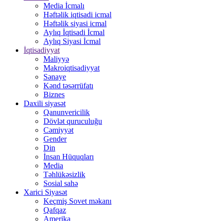
Media İcmalı
Həftəlik iqtisadi icmal
Həftəlik siyasi icmal
Aylıq İqtisadi İcmal
Aylıq Siyasi İcmal
İqtisadiyyat
Maliyyə
Makroiqtisadiyyat
Sənaye
Kənd təsərrüfatı
Biznes
Daxili siyasət
Qanunvericilik
Dövlət quruculuğu
Cəmiyyət
Gender
Din
İnsan Hüquqları
Media
Təhlükəsizlik
Sosial sahə
Xarici Siyasət
Keçmiş Sovet məkanı
Qafqaz
Amerika