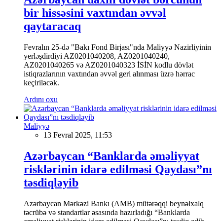
bir hissəsini vaxtından əvvəl
qaytaracaq
Fevralın 25-də "Bakı Fond Birjası"nda Maliyyə Nazirliyinin
yerləşdirdiyi AZ0201040208, AZ0201040240,
AZ0201040265 və AZ0201040323 İSİN kodlu dövlət
istiqrazlarının vaxtından əvvəl geri alınması üzrə hərrac
keçiriləcək.
Ardını oxu
Maliyyə
13 Fevral 2025, 11:53
Azərbaycan “Banklarda əməliyyat
risklərinin idarə edilməsi Qaydası”nı
təsdiqləyib
Azərbaycan Mərkəzi Bankı (AMB) mütərəqqi beynəlxalq
təcrübə və standartlar əsasında hazırladığı “Banklarda