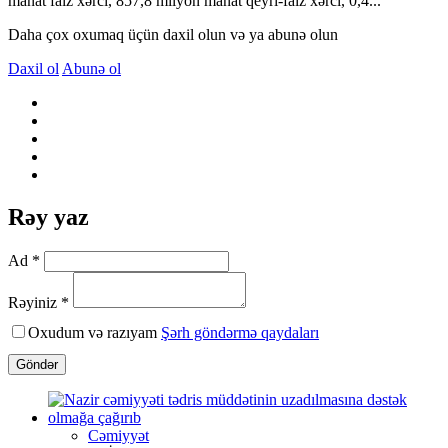
manat faiz xərci, 857,8 milyon manat qeyri-faiz xərci, 0,4...
Daha çox oxumaq üçün daxil olun və ya abunə olun
Daxil ol
Abunə ol
Rəy yaz
Ad *
Rəyiniz *
Oxudum və razıyam
Şərh göndərmə qaydaları
Göndər
Cəmiyyət