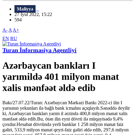
Maliyyə
27 İyul 2022, 15:22
594
A-
A
A+
EN
RU
Turan İnformasiya Agentliyi
Azərbaycan bankları I
yarımildə 401 milyon manat
xalis mənfəət əldə edib
Bakı/27.07.22/Turan: Azərbaycan Mərkəzi Bankı 2022-ci ilin I
yarısının yekunları ilə bağlı bank icmalını açıqlayıb.Sənəddə deyilir
ki, Azərbaycan bankları yarım il ərzində 400,8 milyon manat xalis
mənfəət əldə edib.Bu, ötən ilin eyni dövrü ilə müqayisədə 9,4%
çoxdur.Hesabat dövründə yerli banklar 1 258 milyon manat faiz
gəliri, 533,9 milyon manat qeyri-faiz gəliri əldə edib, 297,6 milyon