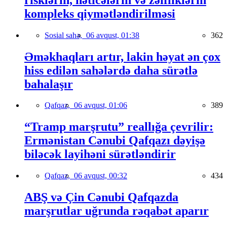
kompleks qiymətləndirilməsi
Sosial sahə,
06 avqust, 01:38
362
Əməkhaqları artır, lakin həyat ən çox
hiss edilən sahələrdə daha sürətlə
bahalaşır
Qafqaz,
06 avqust, 01:06
389
“Tramp marşrutu” reallığa çevrilir:
Ermənistan Cənubi Qafqazı dəyişə
biləcək layihəni sürətləndirir
Qafqaz,
06 avqust, 00:32
434
ABŞ və Çin Cənubi Qafqazda
marşrutlar uğrunda rəqabət aparır