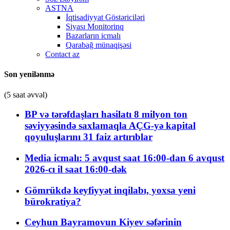
ASTNA
İqtisadiyyat Göstəriciləri
Siyası Monitorinq
Bazarların icmalı
Qarabağ münaqişəsi
Contact az
Son yenilənmə
(5 saat əvvəl)
BP və tərəfdaşları hasilatı 8 milyon ton
səviyyəsində saxlamaqla AÇG-yə kapital
qoyuluşlarını 31 faiz artırıblar
Media icmalı: 5 avqust saat 16:00-dan 6 avqust
2026-cı il saat 16:00-dək
Gömrükdə keyfiyyət inqilabı, yoxsa yeni
bürokratiya?
Ceyhun Bayramovun Kiyev səfərinin