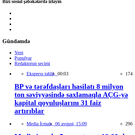
Bizi sosial şəbəkələrdə izləyin
Gündəmdə
Yeni
Populyar
Redaktorun seçimi
Ekspress təhlil,
00:03
174
BP və tərəfdaşları hasilatı 8 milyon
ton səviyyəsində saxlamaqla AÇG-yə
kapital qoyuluşlarını 31 faiz
artırıblar
Media İcmalı,
06 avqust, 15:09
296