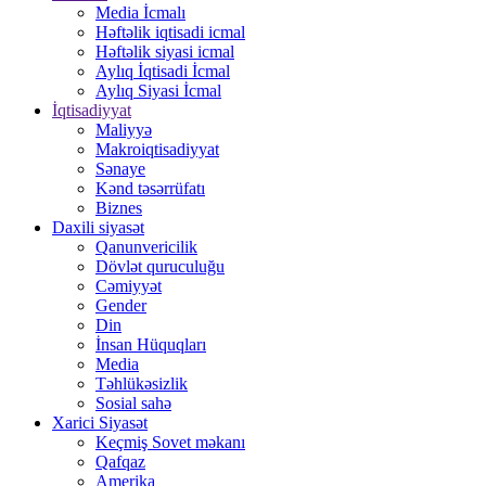
Media İcmalı
Həftəlik iqtisadi icmal
Həftəlik siyasi icmal
Aylıq İqtisadi İcmal
Aylıq Siyasi İcmal
İqtisadiyyat
Maliyyə
Makroiqtisadiyyat
Sənaye
Kənd təsərrüfatı
Biznes
Daxili siyasət
Qanunvericilik
Dövlət quruculuğu
Cəmiyyət
Gender
Din
İnsan Hüquqları
Media
Təhlükəsizlik
Sosial sahə
Xarici Siyasət
Keçmiş Sovet məkanı
Qafqaz
Amerika