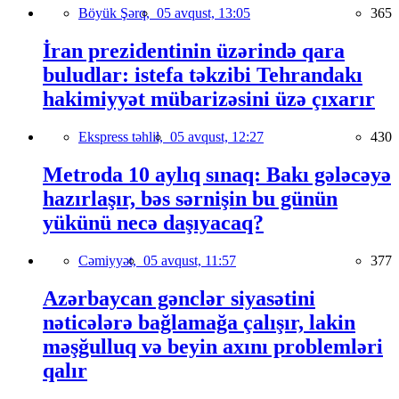
Böyük Şərq,
05 avqust, 13:05
365
İran prezidentinin üzərində qara
buludlar: istefa təkzibi Tehrandakı
hakimiyyət mübarizəsini üzə çıxarır
Ekspress təhlil,
05 avqust, 12:27
430
Metroda 10 aylıq sınaq: Bakı gələcəyə
hazırlaşır, bəs sərnişin bu günün
yükünü necə daşıyacaq?
Cəmiyyət,
05 avqust, 11:57
377
Azərbaycan gənclər siyasətini
nəticələrə bağlamağa çalışır, lakin
məşğulluq və beyin axını problemləri
qalır