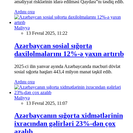
əməliyyat risklərinin idarə edilməsi Qaydası”nı təsdiq edib.
Ardını oxu
Maliyyə
13 Fevral 2025, 11:22
Azərbaycan sosial sığorta
daxilolmalarını 12%-ə yaxın artırıb
2025-ci ilin yanvar ayında Azərbaycanda məcburi dövlət
sosial sığorta haqları 443,4 milyon manat təşkil edib.
Ardını oxu
Maliyyə
13 Fevral 2025, 11:07
Azərbaycanın sığorta xidmətlərinin
ixracından gəlirləri 23%-dən çox
azalıb