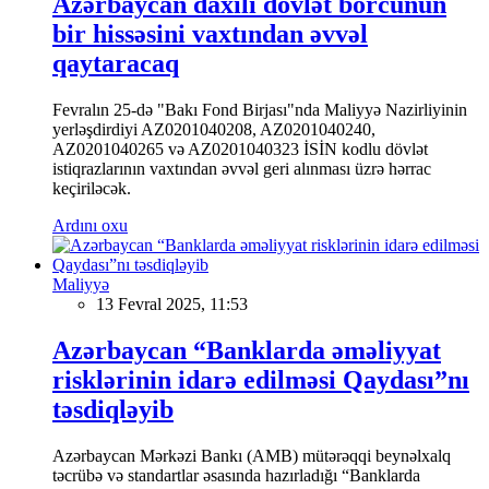
Azərbaycan daxili dövlət borcunun
bir hissəsini vaxtından əvvəl
qaytaracaq
Fevralın 25-də "Bakı Fond Birjası"nda Maliyyə Nazirliyinin
yerləşdirdiyi AZ0201040208, AZ0201040240,
AZ0201040265 və AZ0201040323 İSİN kodlu dövlət
istiqrazlarının vaxtından əvvəl geri alınması üzrə hərrac
keçiriləcək.
Ardını oxu
Maliyyə
13 Fevral 2025, 11:53
Azərbaycan “Banklarda əməliyyat
risklərinin idarə edilməsi Qaydası”nı
təsdiqləyib
Azərbaycan Mərkəzi Bankı (AMB) mütərəqqi beynəlxalq
təcrübə və standartlar əsasında hazırladığı “Banklarda