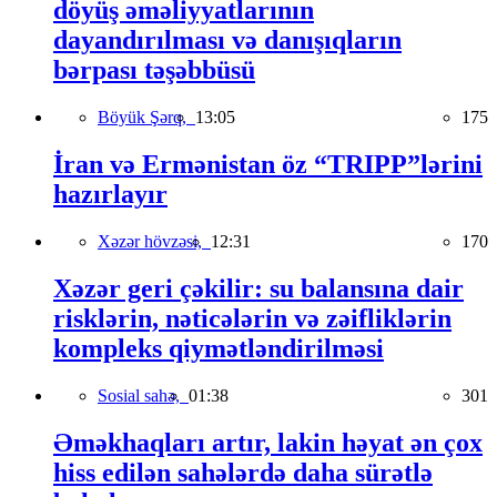
döyüş əməliyyatlarının
dayandırılması və danışıqların
bərpası təşəbbüsü
Böyük Şərq,
13:05
175
İran və Ermənistan öz “TRIPP”lərini
hazırlayır
Xəzər hövzəsi,
12:31
170
Xəzər geri çəkilir: su balansına dair
risklərin, nəticələrin və zəifliklərin
kompleks qiymətləndirilməsi
Sosial sahə,
01:38
301
Əməkhaqları artır, lakin həyat ən çox
hiss edilən sahələrdə daha sürətlə