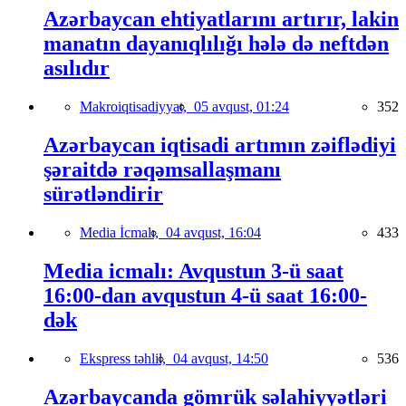
Azərbaycan ehtiyatlarını artırır, lakin
manatın dayanıqlılığı hələ də neftdən
asılıdır
Makroiqtisadiyyat,
05 avqust, 01:24
352
Azərbaycan iqtisadi artımın zəiflədiyi
şəraitdə rəqəmsallaşmanı
sürətləndirir
Media İcmalı,
04 avqust, 16:04
433
Media icmalı: Avqustun 3-ü saat
16:00-dan avqustun 4-ü saat 16:00-
dək
Ekspress təhlil,
04 avqust, 14:50
536
Azərbaycanda gömrük səlahiyyətləri