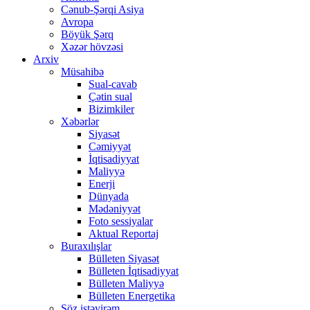
Cənub-Şərqi Asiya
Avropa
Böyük Şərq
Xəzər hövzəsi
Arxiv
Müsahibə
Sual-cavab
Çətin sual
Bizimkiler
Xəbərlər
Siyasət
Cəmiyyət
İqtisadiyyat
Maliyyə
Enerji
Dünyada
Mədəniyyət
Foto sessiyalar
Aktual Reportaj
Buraxılışlar
Bülleten Siyasət
Bülleten İqtisadiyyat
Bülleten Maliyyə
Bülleten Energetika
Söz istəyirəm