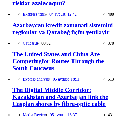
risklər azalacaqmı?
Ekspress təhlil,
04 avqust, 12:42
488
Azərbaycan kredit zəmanəti sistemini
regionlar və Qarabağ üçün yeniləyir
Caucasus,
00:32
378
The United States and China Are
Competingfor Routes Through the
South Caucasus
Express analysis,
05 avqust, 18:11
513
The Digital Middle Corridor:
Kazakhstan and Azerbaijan link the
Caspian shores by fibre-optic cable
Media Review,
05 avqust, 16:37
431