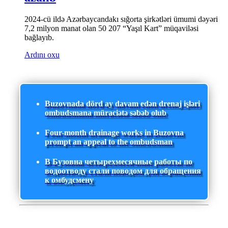
2024-cü ildə Azərbaycandakı sığorta şirkətləri ümumi dəyəri
7,2 milyon manat olan 50 207 “Yaşıl Kart” müqaviləsi
bağlayıb.
Ardını oxu
Buzovnada dörd ay davam edən drenaj işləri
ombudsmana müraciətə səbəb olub
Four-month drainage works in Buzovna
prompt an appeal to the ombudsman
В Бузовна четырехмесячные работы по
водоотводу стали поводом для обращения
к омбудсмену