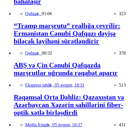
bahalaşır
Qafqaz,
01:06
323
“Tramp marşrutu” reallığa çevrilir:
Ermənistan Cənubi Qafqazı dəyişə
biləcək layihəni sürətləndirir
Qafqaz,
00:32
378
ABŞ və Çin Cənubi Qafqazda
marşrutlar uğrunda rəqabət aparır
Ekspress təhlil,
05 avqust, 18:11
513
Rəqəmsal Orta Dəhliz: Qazaxıstan və
Azərbaycan Xəzərin sahillərini fiber-
optik xətlə birləşdirdi
Media İcmalı,
05 avqust, 16:37
431