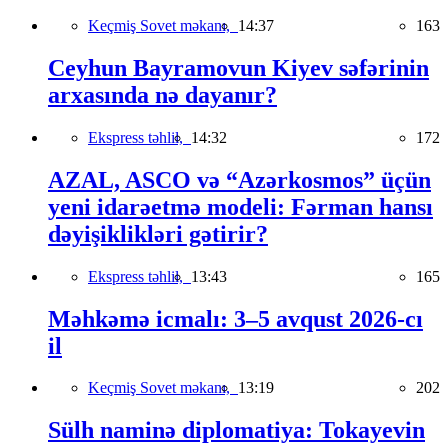
Keçmiş Sovet məkanı,
14:37
163
Ceyhun Bayramovun Kiyev səfərinin
arxasında nə dayanır?
Ekspress təhlil,
14:32
172
AZAL, ASCO və “Azərkosmos” üçün
yeni idarəetmə modeli: Fərman hansı
dəyişiklikləri gətirir?
Ekspress təhlil,
13:43
165
Məhkəmə icmalı: 3–5 avqust 2026-cı
il
Keçmiş Sovet məkanı,
13:19
202
Sülh naminə diplomatiya: Tokayevin