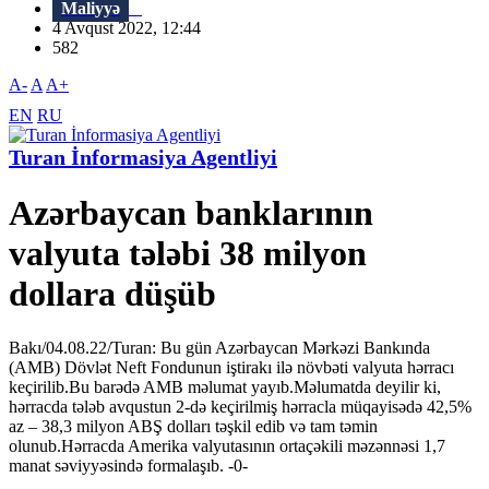
Maliyyə
4 Avqust 2022, 12:44
582
A-
A
A+
EN
RU
Turan İnformasiya Agentliyi
Azərbaycan banklarının
valyuta tələbi 38 milyon
dollara düşüb
Bakı/04.08.22/Turan: Bu gün Azərbaycan Mərkəzi Bankında
(AMB) Dövlət Neft Fondunun iştirakı ilə növbəti valyuta hərracı
keçirilib.Bu barədə AMB məlumat yayıb.Məlumatda deyilir ki,
hərracda tələb avqustun 2-də keçirilmiş hərracla müqayisədə 42,5%
az – 38,3 milyon ABŞ dolları təşkil edib və tam təmin
olunub.Hərracda Amerika valyutasının ortaçəkili məzənnəsi 1,7
manat səviyyəsində formalaşıb. -0-