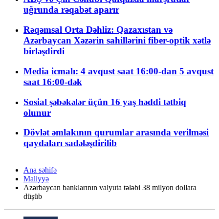
uğrunda rəqabət aparır
Rəqəmsal Orta Dəhliz: Qazaxıstan və
Azərbaycan Xəzərin sahillərini fiber-optik xətlə
birləşdirdi
Media icmalı: 4 avqust saat 16:00-dan 5 avqust
saat 16:00-dək
Sosial şəbəkələr üçün 16 yaş həddi tətbiq
olunur
Dövlət əmlakının qurumlar arasında verilməsi
qaydaları sadələşdirilib
Ana səhifə
Maliyyə
Azərbaycan banklarının valyuta tələbi 38 milyon dollara
düşüb