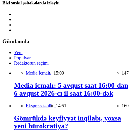
Bizi sosial şəbəkələrdə izləyin
Gündəmdə
Yeni
Populyar
Redaktorun seçimi
Media İcmalı,
15:09
147
Media icmalı: 5 avqust saat 16:00-dan
6 avqust 2026-cı il saat 16:00-dək
Ekspress təhlil,
14:51
160
Gömrükdə keyfiyyət inqilabı, yoxsa
yeni bürokratiya?