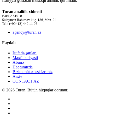
fəaliyyət göstərən müstəqil analitik qurumdur.
Turan analitik xidməti
Bakı, AZ1010
Süleyman Rəhimov küç.,186, Mən. 24
Tel.: (+99412) 440 11 96
agency@turan.az
Faydalı
İstifadə şərtləri
Məxfilik siyasti
Abunə
Haqqımızda
Bizim mütəxəssislərimiz
Arxiv
CONTACT AZ
© 2026 Turan. Bütün hüquqlar qorunur.