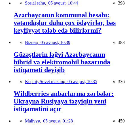
Sosial sahə,
05 avqust, 10:44
398
Azərbaycanın kommunal hesabı:
vətəndaşlar daha çox ödəyirlər, bəs
keyfiyyət tələb edə bilirlərmi?
Biznes,
05 avqust, 10:39
383
Güzəştlərin ləğvi Azərbaycanın
hibrid və elektromobil bazarında
istiqaməti dəyişib
Keçmiş Sovet məkanı,
05 avqust, 10:35
336
Wildberries anbarlarına zərbələr:
Ukrayna Rusiyaya təzyiqin yeni
istiqamətini açır
Maliyyə,
05 avqust, 01:28
459