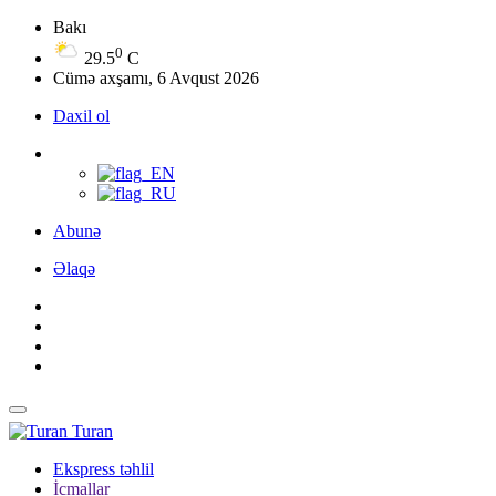
Bakı
0
29.5
C
Cümə axşamı, 6 Avqust 2026
Daxil ol
Abunə
Əlaqə
Turan
Ekspress təhlil
İcmallar