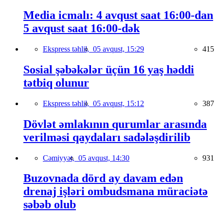
Media icmalı: 4 avqust saat 16:00-dan
5 avqust saat 16:00-dək
Ekspress təhlil,
05 avqust, 15:29
415
Sosial şəbəkələr üçün 16 yaş həddi
tətbiq olunur
Ekspress təhlil,
05 avqust, 15:12
387
Dövlət əmlakının qurumlar arasında
verilməsi qaydaları sadələşdirilib
Cəmiyyət,
05 avqust, 14:30
931
Buzovnada dörd ay davam edən
drenaj işləri ombudsmana müraciətə
səbəb olub