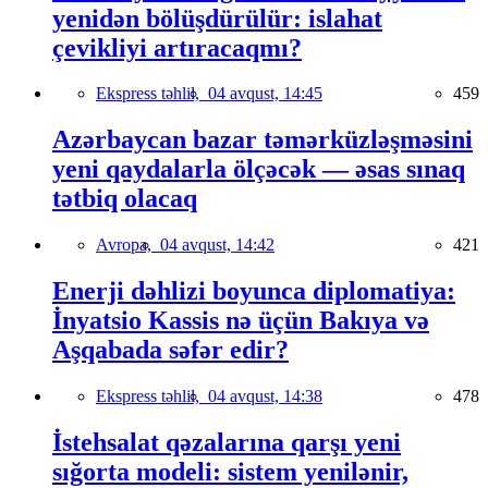
yenidən bölüşdürülür: islahat
çevikliyi artıracaqmı?
Ekspress təhlil,
04 avqust, 14:45
459
Azərbaycan bazar təmərküzləşməsini
yeni qaydalarla ölçəcək — əsas sınaq
tətbiq olacaq
Avropa,
04 avqust, 14:42
421
Enerji dəhlizi boyunca diplomatiya:
İnyatsio Kassis nə üçün Bakıya və
Aşqabada səfər edir?
Ekspress təhlil,
04 avqust, 14:38
478
İstehsalat qəzalarına qarşı yeni
sığorta modeli: sistem yenilənir,