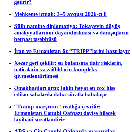
gətirir?
Məhkəmə icmalı: 3–5 avqust 2026-cı il
Sülh naminə diplomatiya: Tokayevin döyüş
əməliyyatlarının dayandırılması və danışıqların
bərpası təşəbbüsü
İran və Ermənistan öz “TRIPP”lərini hazırlayır
Xəzər geri çəkilir: su balansına dair risklərin,
nəticələrin və zəifliklərin kompleks
qiymətləndirilməsi
Əməkhaqları artır, lakin həyat ən çox hiss
edilən sahələrdə daha sürətlə bahalaşır
“Tramp marşrutu” reallığa çevrilir:
Ermənistan Cənubi Qafqazı dəyişə biləcək
layihəni sürətləndirir
ABŞ və Çin Cənubi Qafqazda marşrutlar