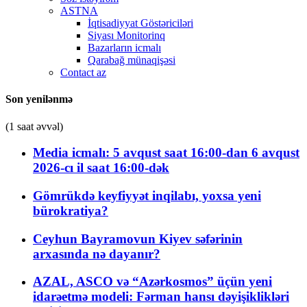
ASTNA
İqtisadiyyat Göstəriciləri
Siyası Monitorinq
Bazarların icmalı
Qarabağ münaqişəsi
Contact az
Son yenilənmə
(1 saat əvvəl)
Media icmalı: 5 avqust saat 16:00-dan 6 avqust
2026-cı il saat 16:00-dək
Gömrükdə keyfiyyət inqilabı, yoxsa yeni
bürokratiya?
Ceyhun Bayramovun Kiyev səfərinin
arxasında nə dayanır?
AZAL, ASCO və “Azərkosmos” üçün yeni
idarəetmə modeli: Fərman hansı dəyişiklikləri