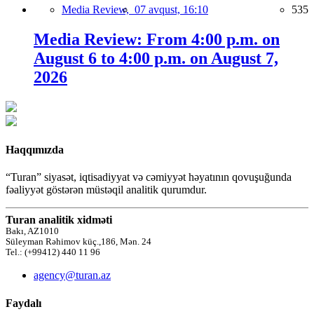
Media Review,
07 avqust, 16:10
535
Media Review: From 4:00 p.m. on
August 6 to 4:00 p.m. on August 7,
2026
Haqqımızda
“Turan” siyasət, iqtisadiyyat və cəmiyyət həyatının qovuşuğunda
fəaliyyət göstərən müstəqil analitik qurumdur.
Turan analitik xidməti
Bakı, AZ1010
Süleyman Rəhimov küç.,186, Mən. 24
Tel.: (+99412) 440 11 96
agency@turan.az
Faydalı