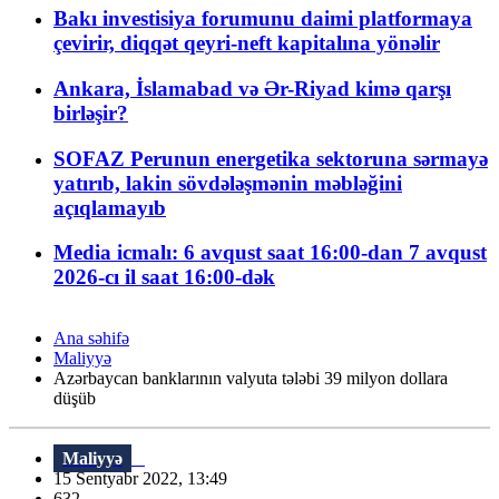
Bakı investisiya forumunu daimi platformaya
çevirir, diqqət qeyri-neft kapitalına yönəlir
Ankara, İslamabad və Ər-Riyad kimə qarşı
birləşir?
SOFAZ Perunun energetika sektoruna sərmayə
yatırıb, lakin sövdələşmənin məbləğini
açıqlamayıb
Media icmalı: 6 avqust saat 16:00-dan 7 avqust
2026-cı il saat 16:00-dək
Ana səhifə
Maliyyə
Azərbaycan banklarının valyuta tələbi 39 milyon dollara
düşüb
Maliyyə
15 Sentyabr 2022, 13:49
632