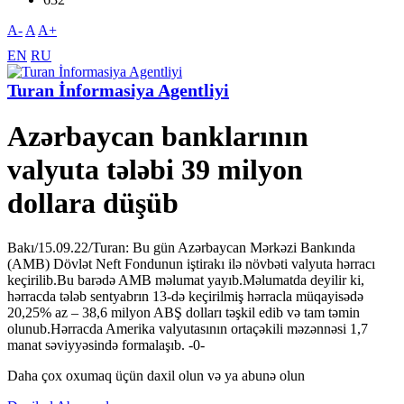
A-
A
A+
EN
RU
Turan İnformasiya Agentliyi
Azərbaycan banklarının
valyuta tələbi 39 milyon
dollara düşüb
Bakı/15.09.22/Turan: Bu gün Azərbaycan Mərkəzi Bankında
(AMB) Dövlət Neft Fondunun iştirakı ilə növbəti valyuta hərracı
keçirilib.Bu barədə AMB məlumat yayıb.Məlumatda deyilir ki,
hərracda tələb sentyabrın 13-də keçirilmiş hərracla müqayisədə
20,25% az – 38,6 milyon ABŞ dolları təşkil edib və tam təmin
olunub.Hərracda Amerika valyutasının ortaçəkili məzənnəsi 1,7
manat səviyyəsində formalaşıb. -0-
Daha çox oxumaq üçün daxil olun və ya abunə olun