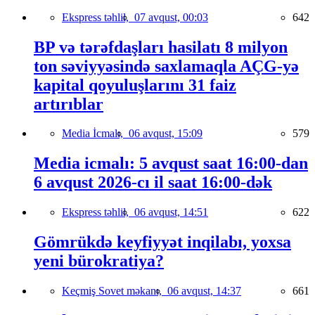
Ekspress təhlil,
07 avqust, 00:03
642
BP və tərəfdaşları hasilatı 8 milyon
ton səviyyəsində saxlamaqla AÇG-yə
kapital qoyuluşlarını 31 faiz
artırıblar
Media İcmalı,
06 avqust, 15:09
579
Media icmalı: 5 avqust saat 16:00-dan
6 avqust 2026-cı il saat 16:00-dək
Ekspress təhlil,
06 avqust, 14:51
622
Gömrükdə keyfiyyət inqilabı, yoxsa
yeni bürokratiya?
Keçmiş Sovet məkanı,
06 avqust, 14:37
661