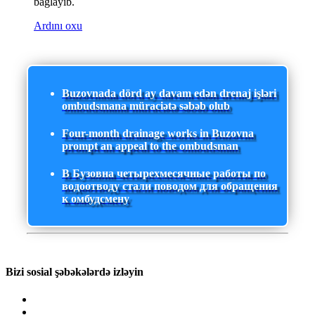
bağlayıb.
Ardını oxu
Buzovnada dörd ay davam edən drenaj işləri
ombudsmana müraciətə səbəb olub
Four-month drainage works in Buzovna
prompt an appeal to the ombudsman
В Бузовна четырехмесячные работы по
водоотводу стали поводом для обращения
к омбудсмену
Bizi sosial şəbəkələrdə izləyin