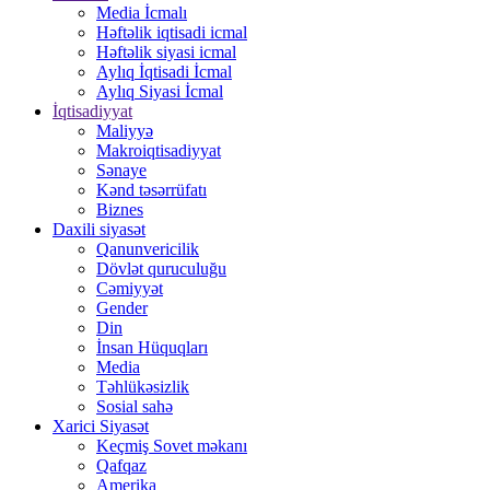
Media İcmalı
Həftəlik iqtisadi icmal
Həftəlik siyasi icmal
Aylıq İqtisadi İcmal
Aylıq Siyasi İcmal
İqtisadiyyat
Maliyyə
Makroiqtisadiyyat
Sənaye
Kənd təsərrüfatı
Biznes
Daxili siyasət
Qanunvericilik
Dövlət quruculuğu
Cəmiyyət
Gender
Din
İnsan Hüquqları
Media
Təhlükəsizlik
Sosial sahə
Xarici Siyasət
Keçmiş Sovet məkanı
Qafqaz
Amerika