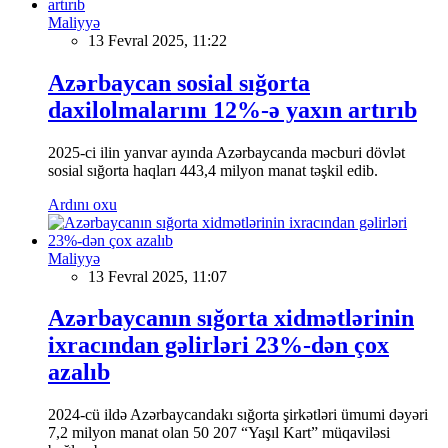
Maliyyə
13 Fevral 2025, 11:22
Azərbaycan sosial sığorta
daxilolmalarını 12%-ə yaxın artırıb
2025-ci ilin yanvar ayında Azərbaycanda məcburi dövlət
sosial sığorta haqları 443,4 milyon manat təşkil edib.
Ardını oxu
Maliyyə
13 Fevral 2025, 11:07
Azərbaycanın sığorta xidmətlərinin
ixracından gəlirləri 23%-dən çox
azalıb
2024-cü ildə Azərbaycandakı sığorta şirkətləri ümumi dəyəri
7,2 milyon manat olan 50 207 “Yaşıl Kart” müqaviləsi