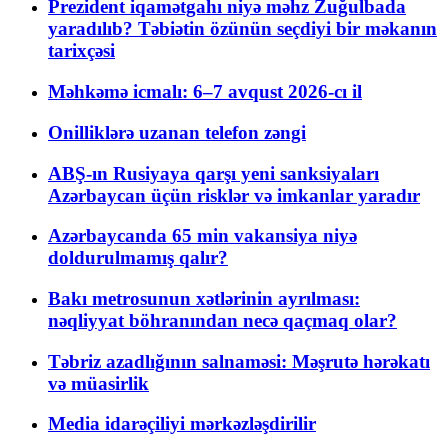
Prezident iqamətgahı niyə məhz Zuğulbada
yaradılıb? Təbiətin özünün seçdiyi bir məkanın
tarixçəsi
Məhkəmə icmalı: 6–7 avqust 2026-cı il
Onilliklərə uzanan telefon zəngi
ABŞ-ın Rusiyaya qarşı yeni sanksiyaları
Azərbaycan üçün risklər və imkanlar yaradır
Azərbaycanda 65 min vakansiya niyə
doldurulmamış qalır?
Bakı metrosunun xətlərinin ayrılması:
nəqliyyat böhranından necə qaçmaq olar?
Təbriz azadlığının salnaməsi: Məşrutə hərəkatı
və müasirlik
Media idarəçiliyi mərkəzləşdirilir