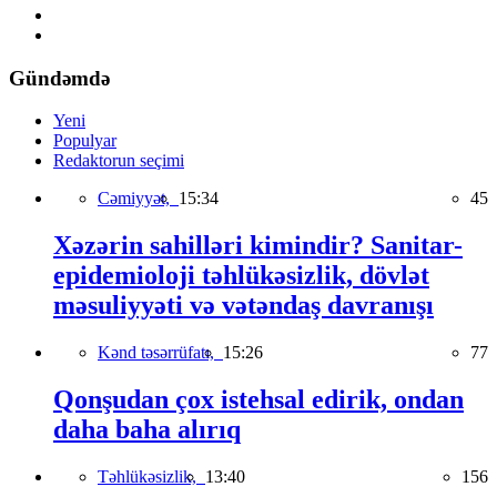
Gündəmdə
Yeni
Populyar
Redaktorun seçimi
Cəmiyyət,
15:34
45
Xəzərin sahilləri kimindir? Sanitar-
epidemioloji təhlükəsizlik, dövlət
məsuliyyəti və vətəndaş davranışı
Kənd təsərrüfatı,
15:26
77
Qonşudan çox istehsal edirik, ondan
daha baha alırıq
Təhlükəsizlik,
13:40
156