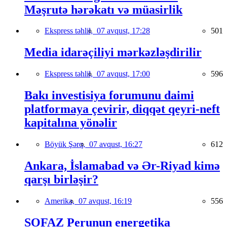
Məşrutə hərəkatı və müasirlik
Ekspress təhlil,
07 avqust, 17:28
501
Media idarəçiliyi mərkəzləşdirilir
Ekspress təhlil,
07 avqust, 17:00
596
Bakı investisiya forumunu daimi
platformaya çevirir, diqqət qeyri-neft
kapitalına yönəlir
Böyük Şərq,
07 avqust, 16:27
612
Ankara, İslamabad və Ər-Riyad kimə
qarşı birləşir?
Amerika,
07 avqust, 16:19
556
SOFAZ Perunun energetika