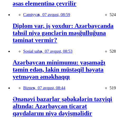
əsas elementinə çevrilir
Cəmiyyət,
07 avqust, 08:59
524
Diplom var, iş yoxdur: Azərbaycanda
təhsil niyə gənclərin məşğulluğuna
təminat vermir?
Sosial sahə,
07 avqust, 08:53
528
Azərbaycan minimumu: yaşamağı
təmin edən, lakin müstəqil həyata
yetməyən əməkhaqqı
Biznes,
07 avqust, 08:44
519
Ənənəvi bazarlar şəbəkələrin təzyiqi
altında: Azərbaycan ticarət
qaydalarını niyə dəyişməlidir