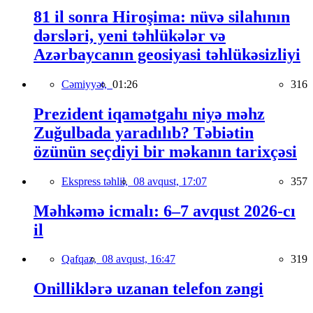
81 il sonra Hiroşima: nüvə silahının
dərsləri, yeni təhlükələr və
Azərbaycanın geosiyasi təhlükəsizliyi
Cəmiyyət,
01:26
316
Prezident iqamətgahı niyə məhz
Zuğulbada yaradılıb? Təbiətin
özünün seçdiyi bir məkanın tarixçəsi
Ekspress təhlil,
08 avqust, 17:07
357
Məhkəmə icmalı: 6–7 avqust 2026-cı
il
Qafqaz,
08 avqust, 16:47
319
Onilliklərə uzanan telefon zəngi