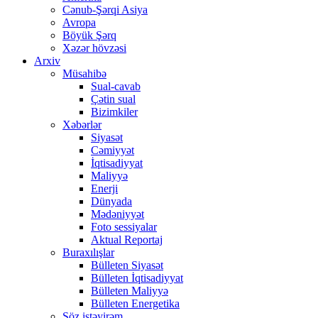
Cənub-Şərqi Asiya
Avropa
Böyük Şərq
Xəzər hövzəsi
Arxiv
Müsahibə
Sual-cavab
Çətin sual
Bizimkiler
Xəbərlər
Siyasət
Cəmiyyət
İqtisadiyyat
Maliyyə
Enerji
Dünyada
Mədəniyyət
Foto sessiyalar
Aktual Reportaj
Buraxılışlar
Bülleten Siyasət
Bülleten İqtisadiyyat
Bülleten Maliyyə
Bülleten Energetika
Söz istəyirəm