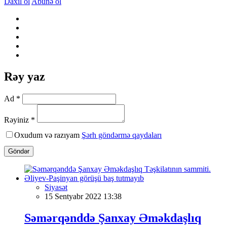
Daxil ol
Abunə ol
Rəy yaz
Ad *
Rəyiniz *
Oxudum və razıyam
Şərh göndərmə qaydaları
Göndər
Siyasət
15 Sentyabr 2022 13:38
Səmərqənddə Şanxay Əməkdaşlıq