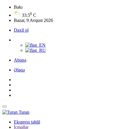
Bakı
0
33.5
C
Bazar, 9 Avqust 2026
Daxil ol
Abunə
Əlaqə
Turan
Ekspress təhlil
İcmallar