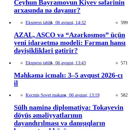
Ceyhun Bayramovun Kiyev səfərinin
arxasında nə dayanır?
Ekspress təhlil,
06 avqust, 14:32
599
AZAL, ASCO və “Azərkosmos” üçün
yeni idarəetmə modeli: Fərman hansı
dəyişiklikləri gətirir?
Ekspress təhlil,
06 avqust, 13:43
571
Məhkəmə icmalı: 3–5 avqust 2026-cı
il
Keçmiş Sovet məkanı,
06 avqust, 13:19
582
Sülh naminə diplomatiya: Tokayevin
döyüş əməliyyatlarının
dayandırılması və danışıqların