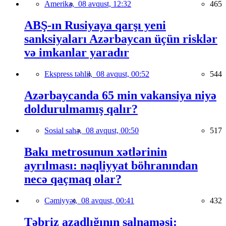
Amerika,
08 avqust, 12:32
465
ABŞ-ın Rusiyaya qarşı yeni
sanksiyaları Azərbaycan üçün risklər
və imkanlar yaradır
Ekspress təhlil,
08 avqust, 00:52
544
Azərbaycanda 65 min vakansiya niyə
doldurulmamış qalır?
Sosial sahə,
08 avqust, 00:50
517
Bakı metrosunun xətlərinin
ayrılması: nəqliyyat böhranından
necə qaçmaq olar?
Cəmiyyət,
08 avqust, 00:41
432
Təbriz azadlığının salnaməsi: