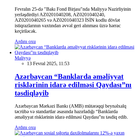
Fevralın 25-də "Bakı Fond Birjası"nda Maliyyə Nazirliyinin
yerləşdirdiyi AZ0201040208, AZ0201040240,
AZ0201040265 və AZ0201040323 İSİN kodlu dövlət
istiqrazlarının vaxtından əvvəl geri alınması üzrə hərrac
keçiriləcək.
Ardını oxu
Maliyyə
13 Fevral 2025, 11:53
Azərbaycan “Banklarda əməliyyat
risklərinin idarə edilməsi Qaydası”nı
təsdiqləyib
Azərbaycan Mərkəzi Bankı (AMB) mütərəqqi beynəlxalq
təcrübə və standartlar əsasında hazırladığı “Banklarda
əməliyyat risklərinin idarə edilməsi Qaydası”nı təsdiq edib.
Ardını oxu