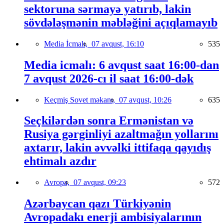
sektoruna sərmayə yatırıb, lakin
sövdələşmənin məbləğini açıqlamayıb
Media İcmalı,
07 avqust, 16:10
535
Media icmalı: 6 avqust saat 16:00-dan
7 avqust 2026-cı il saat 16:00-dək
Keçmiş Sovet məkanı,
07 avqust, 10:26
635
Seçkilərdən sonra Ermənistan və
Rusiya gərginliyi azaltmağın yollarını
axtarır, lakin əvvəlki ittifaqa qayıdış
ehtimalı azdır
Avropa,
07 avqust, 09:23
572
Azərbaycan qazı Türkiyənin
Avropadakı enerji ambisiyalarının