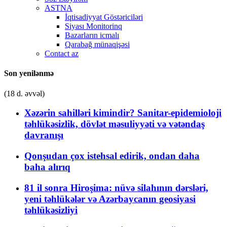
ASTNA
İqtisadiyyat Göstəriciləri
Siyası Monitorinq
Bazarların icmalı
Qarabağ münaqişəsi
Contact az
Son yenilənmə
(18 d. əvvəl)
Xəzərin sahilləri kimindir? Sanitar-epidemioloji
təhlükəsizlik, dövlət məsuliyyəti və vətəndaş
davranışı
Qonşudan çox istehsal edirik, ondan daha
baha alırıq
81 il sonra Hiroşima: nüvə silahının dərsləri,
yeni təhlükələr və Azərbaycanın geosiyasi
təhlükəsizliyi