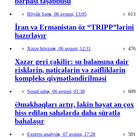
bərpası təşəbbüsü
Böyük Şərq,
06 avqust, 13:05
613
İran və Ermənistan öz “TRIPP”lərini
hazırlayır
Xəzər hövzəsi,
06 avqust, 12:31
476
Xəzər geri çəkilir: su balansına dair
risklərin, nəticələrin və zəifliklərin
kompleks qiymətləndirilməsi
Sosial sahə,
06 avqust, 01:38
609
Əməkhaqları artır, lakin həyat ən çox
hiss edilən sahələrdə daha sürətlə
bahalaşır
Express analysis,
07 avqust, 17:28
501