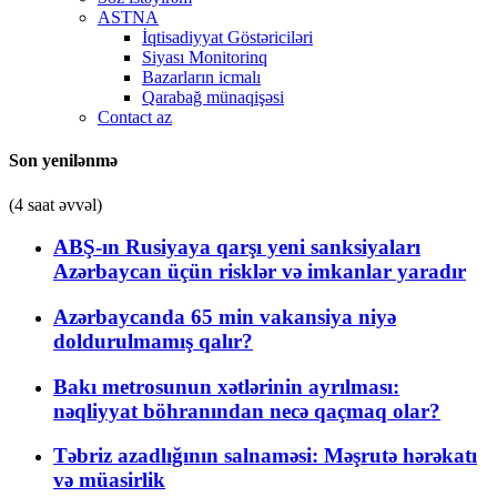
ASTNA
İqtisadiyyat Göstəriciləri
Siyası Monitorinq
Bazarların icmalı
Qarabağ münaqişəsi
Contact az
Son yenilənmə
(4 saat əvvəl)
ABŞ-ın Rusiyaya qarşı yeni sanksiyaları
Azərbaycan üçün risklər və imkanlar yaradır
Azərbaycanda 65 min vakansiya niyə
doldurulmamış qalır?
Bakı metrosunun xətlərinin ayrılması:
nəqliyyat böhranından necə qaçmaq olar?
Təbriz azadlığının salnaməsi: Məşrutə hərəkatı
və müasirlik