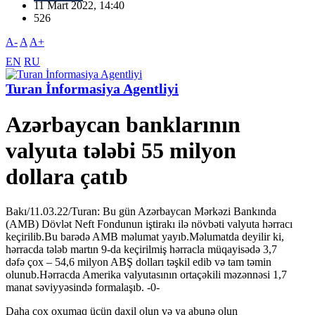
11 Mart 2022, 14:40
526
A-
A
A+
EN
RU
Turan İnformasiya Agentliyi
Azərbaycan banklarının
valyuta tələbi 55 milyon
dollara çatıb
Bakı/11.03.22/Turan: Bu gün Azərbaycan Mərkəzi Bankında
(AMB) Dövlət Neft Fondunun iştirakı ilə növbəti valyuta hərracı
keçirilib.Bu barədə AMB məlumat yayıb.Məlumatda deyilir ki,
hərracda tələb martın 9-da keçirilmiş hərracla müqayisədə 3,7
dəfə çox – 54,6 milyon ABŞ dolları təşkil edib və tam təmin
olunub.Hərracda Amerika valyutasının ortaçəkili məzənnəsi 1,7
manat səviyyəsində formalaşıb. -0-
Daha çox oxumaq üçün daxil olun və ya abunə olun