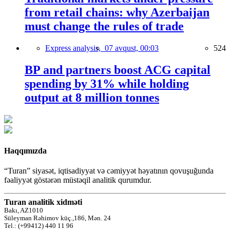
from retail chains: why Azerbaijan
must change the rules of trade
Express analysis,
07 avqust, 00:03
524
BP and partners boost ACG capital
spending by 31% while holding
output at 8 million tonnes
Haqqımızda
“Turan” siyasət, iqtisadiyyat və cəmiyyət həyatının qovuşuğunda
fəaliyyət göstərən müstəqil analitik qurumdur.
Turan analitik xidməti
Bakı, AZ1010
Süleyman Rəhimov küç.,186, Mən. 24
Tel.: (+99412) 440 11 96