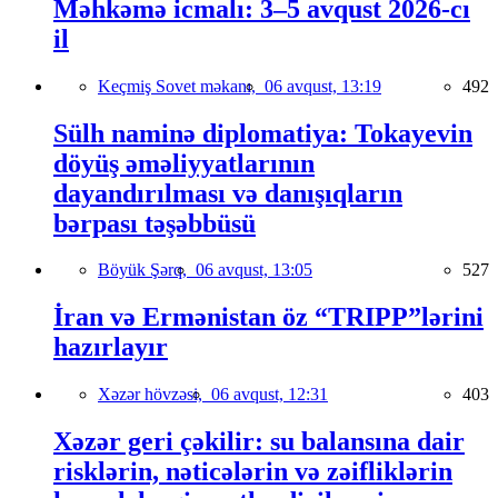
Məhkəmə icmalı: 3–5 avqust 2026-cı
il
Keçmiş Sovet məkanı,
06 avqust, 13:19
492
Sülh naminə diplomatiya: Tokayevin
döyüş əməliyyatlarının
dayandırılması və danışıqların
bərpası təşəbbüsü
Böyük Şərq,
06 avqust, 13:05
527
İran və Ermənistan öz “TRIPP”lərini
hazırlayır
Xəzər hövzəsi,
06 avqust, 12:31
403
Xəzər geri çəkilir: su balansına dair
risklərin, nəticələrin və zəifliklərin