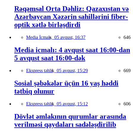
Rəqəmsal Orta Dəhliz: Qazaxıstan və
Azərbaycan Xəzərin sahillərini fiber-
optik xətlə birləşdirdi
Media İcmalı,
05 avqust, 16:37
646
Media icmalı: 4 avqust saat 16:00-dan
5 avqust saat 16:00-dək
Ekspress təhlil,
05 avqust, 15:29
669
Sosial şəbəkələr üçün 16 yaş həddi
tətbiq olunur
Ekspress təhlil,
05 avqust, 15:12
606
Dövlət əmlakının qurumlar arasında
verilməsi qaydaları sadələşdirilib