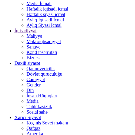
Media İcmalı
Həftəlik iqtisadi icmal
Həftəlik siyasi icmal
Aylıq İqtisadi İcmal
Aylıq Siyasi İcmal
İqtisadiyyat
Maliyyə
Makroiqtisadiyyat
Sənaye
Kənd təsərrüfatı
Biznes
Daxili siyasət
Qanunvericilik
Dövlət quruculuğu
Cəmiyyət
Gender
Din
İnsan Hüquqları
Media
Təhlükəsizlik
Sosial sahə
Xarici Siyasət
Keçmiş Sovet məkanı
Qafqaz
Amerika