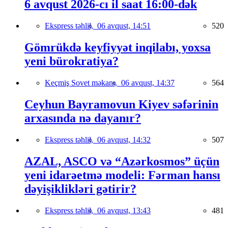
6 avqust 2026-cı il saat 16:00-dək
Ekspress təhlil,
06 avqust, 14:51
520
Gömrükdə keyfiyyət inqilabı, yoxsa
yeni bürokratiya?
Keçmiş Sovet məkanı,
06 avqust, 14:37
564
Ceyhun Bayramovun Kiyev səfərinin
arxasında nə dayanır?
Ekspress təhlil,
06 avqust, 14:32
507
AZAL, ASCO və “Azərkosmos” üçün
yeni idarəetmə modeli: Fərman hansı
dəyişiklikləri gətirir?
Ekspress təhlil,
06 avqust, 13:43
481