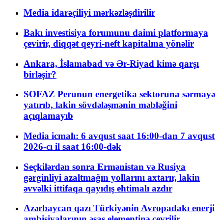
Media idarəçiliyi mərkəzləşdirilir
Bakı investisiya forumunu daimi platformaya
çevirir, diqqət qeyri-neft kapitalına yönəlir
Ankara, İslamabad və Ər-Riyad kimə qarşı
birləşir?
SOFAZ Perunun energetika sektoruna sərmayə
yatırıb, lakin sövdələşmənin məbləğini
açıqlamayıb
Media icmalı: 6 avqust saat 16:00-dan 7 avqust
2026-cı il saat 16:00-dək
Seçkilərdən sonra Ermənistan və Rusiya
gərginliyi azaltmağın yollarını axtarır, lakin
əvvəlki ittifaqa qayıdış ehtimalı azdır
Azərbaycan qazı Türkiyənin Avropadakı enerji
ambisiyalarının əsas elementinə çevrilir