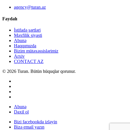
agency@turan.az
Faydalı
İstifadə şərtləri
Məxfilik siyasti
Abunə
Haqqımızda
Bizim mütəxəssislərimiz
Arxiv
CONTACT AZ
© 2026 Turan. Bütün hüquqlar qorunur.
Abunə
Daxil ol
Bizi facebookda izləyin
Bizə email yazın