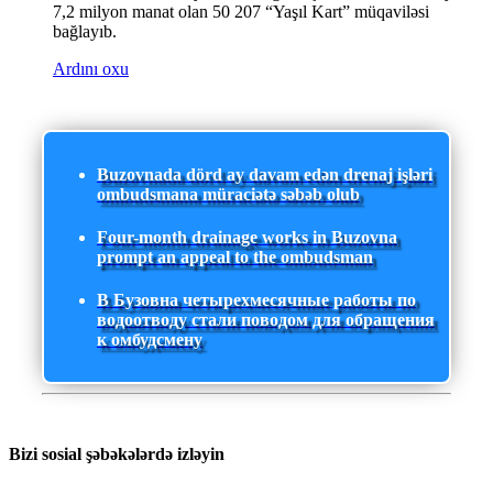
7,2 milyon manat olan 50 207 “Yaşıl Kart” müqaviləsi
bağlayıb.
Ardını oxu
Buzovnada dörd ay davam edən drenaj işləri
ombudsmana müraciətə səbəb olub
Four-month drainage works in Buzovna
prompt an appeal to the ombudsman
В Бузовна четырехмесячные работы по
водоотводу стали поводом для обращения
к омбудсмену
Bizi sosial şəbəkələrdə izləyin