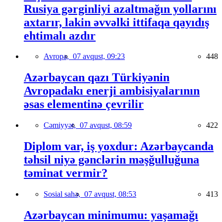
Rusiya gərginliyi azaltmağın yollarını
axtarır, lakin əvvəlki ittifaqa qayıdış
ehtimalı azdır
Avropa,
07 avqust, 09:23
448
Azərbaycan qazı Türkiyənin
Avropadakı enerji ambisiyalarının
əsas elementinə çevrilir
Cəmiyyət,
07 avqust, 08:59
422
Diplom var, iş yoxdur: Azərbaycanda
təhsil niyə gənclərin məşğulluğuna
təminat vermir?
Sosial sahə,
07 avqust, 08:53
413
Azərbaycan minimumu: yaşamağı