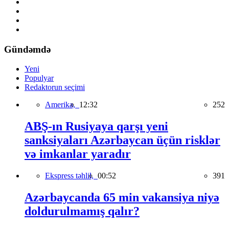
Gündəmdə
Yeni
Populyar
Redaktorun seçimi
Amerika,
12:32
252
ABŞ-ın Rusiyaya qarşı yeni
sanksiyaları Azərbaycan üçün risklər
və imkanlar yaradır
Ekspress təhlil,
00:52
391
Azərbaycanda 65 min vakansiya niyə
doldurulmamış qalır?