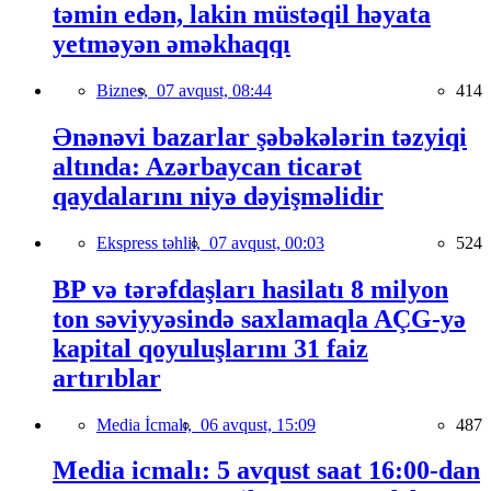
təmin edən, lakin müstəqil həyata
yetməyən əməkhaqqı
Biznes,
07 avqust, 08:44
414
Ənənəvi bazarlar şəbəkələrin təzyiqi
altında: Azərbaycan ticarət
qaydalarını niyə dəyişməlidir
Ekspress təhlil,
07 avqust, 00:03
524
BP və tərəfdaşları hasilatı 8 milyon
ton səviyyəsində saxlamaqla AÇG-yə
kapital qoyuluşlarını 31 faiz
artırıblar
Media İcmalı,
06 avqust, 15:09
487
Media icmalı: 5 avqust saat 16:00-dan