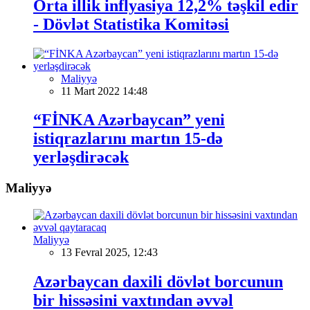
Orta illik inflyasiya 12,2% təşkil edir
- Dövlət Statistika Komitəsi
Maliyyə
11 Mart 2022 14:48
“FİNKA Azərbaycan” yeni
istiqrazlarını martın 15-də
yerləşdirəcək
Maliyyə
Maliyyə
13 Fevral 2025, 12:43
Azərbaycan daxili dövlət borcunun
bir hissəsini vaxtından əvvəl