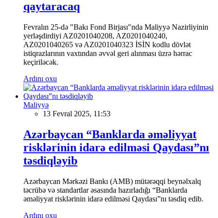
qaytaracaq
Fevralın 25-də "Bakı Fond Birjası"nda Maliyyə Nazirliyinin
yerləşdirdiyi AZ0201040208, AZ0201040240,
AZ0201040265 və AZ0201040323 İSİN kodlu dövlət
istiqrazlarının vaxtından əvvəl geri alınması üzrə hərrac
keçiriləcək.
Ardını oxu
Maliyyə
13 Fevral 2025, 11:53
Azərbaycan “Banklarda əməliyyat
risklərinin idarə edilməsi Qaydası”nı
təsdiqləyib
Azərbaycan Mərkəzi Bankı (AMB) mütərəqqi beynəlxalq
təcrübə və standartlar əsasında hazırladığı “Banklarda
əməliyyat risklərinin idarə edilməsi Qaydası”nı təsdiq edib.
Ardını oxu