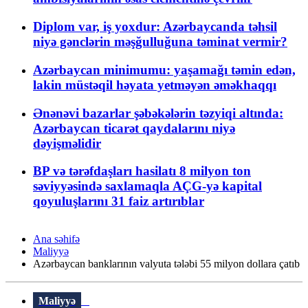
Diplom var, iş yoxdur: Azərbaycanda təhsil
niyə gənclərin məşğulluğuna təminat vermir?
Azərbaycan minimumu: yaşamağı təmin edən,
lakin müstəqil həyata yetməyən əməkhaqqı
Ənənəvi bazarlar şəbəkələrin təzyiqi altında:
Azərbaycan ticarət qaydalarını niyə
dəyişməlidir
BP və tərəfdaşları hasilatı 8 milyon ton
səviyyəsində saxlamaqla AÇG-yə kapital
qoyuluşlarını 31 faiz artırıblar
Ana səhifə
Maliyyə
Azərbaycan banklarının valyuta tələbi 55 milyon dollara çatıb
Maliyyə