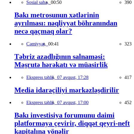
Sosial sahə,
00:50
390
Bakı metrosunun xətlərinin
ayrılması: nəqliyyat böhranından
necə qaçmaq olar?
Cəmiyyət,
00:41
323
Təbriz azadlığının salnaməsi:
Məşrutə hərəkatı və müasirlik
Ekspress təhlil,
07 avqust, 17:28
417
Media idarəçiliyi mərkəzləşdirilir
Ekspress təhlil,
07 avqust, 17:00
452
Bakı investisiya forumunu daimi
platformaya çevirir, diqqət qeyri-neft
kapitalına yönəlir