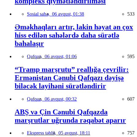
kompleks qiymətləndirilməsi
Sosial sahə,
06 avqust, 01:38
533
Əməkhaqları artır, lakin həyat ən çox
hiss edilən sahələrdə daha sürətlə
bahalaşır
Qafqaz,
06 avqust, 01:06
595
“Tramp marşrutu” reallığa çevrilir:
Ermənistan Cənubi Qafqazı dəyişə
biləcək layihəni sürətləndirir
Qafqaz,
06 avqust, 00:32
607
ABŞ və Çin Cənubi Qafqazda
marşrutlar uğrunda rəqabət aparır
Ekspress təhlil,
05 avqust, 18:11
757