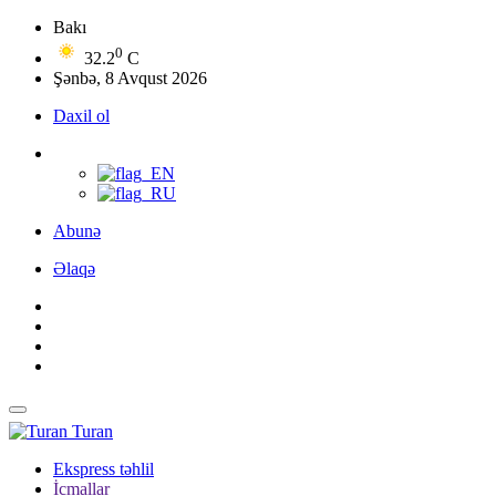
Bakı
0
32.2
C
Şənbə, 8 Avqust 2026
Daxil ol
Abunə
Əlaqə
Turan
Ekspress təhlil
İcmallar