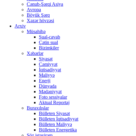
Cənub-Şərqi Asiya
Avropa
Böyük Şərq
Xəzər hövzəsi
Arxiv
Müsahibə
Sual-cavab
Çətin sual
Bizimkiler
Xəbərlər
Siyasət
Cəmiyyət
İqtisadiyyat
Maliyyə
Enerji
Dünyada
Mədəniyyət
Foto sessiyalar
Aktual Reportaj
Buraxılışlar
Bülleten Siyasət
Bülleten İqtisadiyyat
Bülleten Maliyyə
Bülleten Energetika
Söz istəyirəm