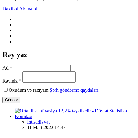
Daxil ol
Abunə ol
Rəy yaz
Ad *
Rəyiniz *
Oxudum və razıyam
Şərh göndərmə qaydaları
Göndər
İqtisadiyyat
11 Mart 2022 14:37