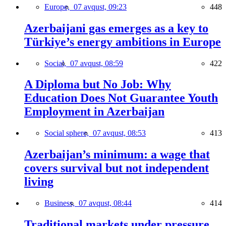
Europe,
07 avqust, 09:23
448
Azerbaijani gas emerges as a key to
Türkiye’s energy ambitions in Europe
Social,
07 avqust, 08:59
422
A Diploma but No Job: Why
Education Does Not Guarantee Youth
Employment in Azerbaijan
Social sphere,
07 avqust, 08:53
413
Azerbaijan’s minimum: a wage that
covers survival but not independent
living
Business,
07 avqust, 08:44
414
Traditional markets under pressure