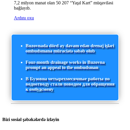
7,2 milyon manat olan 50 207 “Yaşıl Kart” müqaviləsi
bağlayıb.
Ardını oxu
Buzovnada dörd ay davam edən drenaj işləri
ombudsmana müraciətə səbəb olub
Four-month drainage works in Buzovna
prompt an appeal to the ombudsman
В Бузовна четырехмесячные работы по
водоотводу стали поводом для обращения
к омбудсмену
Bizi sosial şəbəkələrdə izləyin