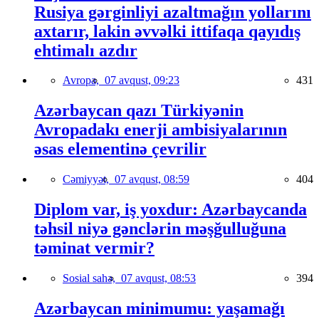
Rusiya gərginliyi azaltmağın yollarını
axtarır, lakin əvvəlki ittifaqa qayıdış
ehtimalı azdır
Avropa,
07 avqust, 09:23
431
Azərbaycan qazı Türkiyənin
Avropadakı enerji ambisiyalarının
əsas elementinə çevrilir
Cəmiyyət,
07 avqust, 08:59
404
Diplom var, iş yoxdur: Azərbaycanda
təhsil niyə gənclərin məşğulluğuna
təminat vermir?
Sosial sahə,
07 avqust, 08:53
394
Azərbaycan minimumu: yaşamağı