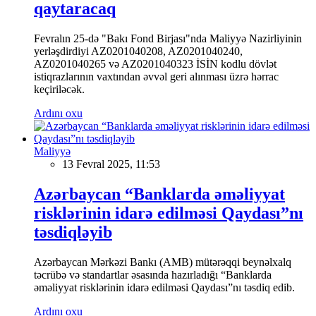
qaytaracaq
Fevralın 25-də "Bakı Fond Birjası"nda Maliyyə Nazirliyinin
yerləşdirdiyi AZ0201040208, AZ0201040240,
AZ0201040265 və AZ0201040323 İSİN kodlu dövlət
istiqrazlarının vaxtından əvvəl geri alınması üzrə hərrac
keçiriləcək.
Ardını oxu
Maliyyə
13 Fevral 2025, 11:53
Azərbaycan “Banklarda əməliyyat
risklərinin idarə edilməsi Qaydası”nı
təsdiqləyib
Azərbaycan Mərkəzi Bankı (AMB) mütərəqqi beynəlxalq
təcrübə və standartlar əsasında hazırladığı “Banklarda
əməliyyat risklərinin idarə edilməsi Qaydası”nı təsdiq edib.
Ardını oxu