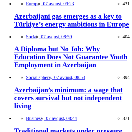
Europe,
07 avqust, 09:23
431
Azerbaijani gas emerges as a key to
Türkiye’s energy ambitions in Europe
Social,
07 avqust, 08:59
404
A Diploma but No Job: Why
Education Does Not Guarantee Youth
Employment in Azerbaijan
Social sphere,
07 avqust, 08:53
394
Azerbaijan’s minimum: a wage that
covers survival but not independent
living
Business,
07 avqust, 08:44
371
Traditional markets under pressure