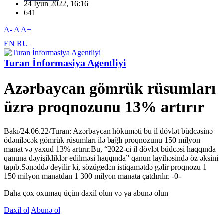
24 İyun 2022, 16:16
641
A-
A
A+
EN
RU
Turan İnformasiya Agentliyi
Azərbaycan gömrük rüsumları
üzrə proqnozunu 13% artırır
Bakı/24.06.22/Turan: Azərbaycan hökuməti bu il dövlət büdcəsinə
ödəniləcək gömrük rüsumları ilə bağlı proqnozunu 150 milyon
manat və yaxud 13% artırır.Bu, “2022-ci il dövlət büdcəsi haqqında
qanuna dəyişikliklər edilməsi haqqında” qanun layihəsində öz əksini
tapıb.Sənəddə deyilir ki, sözügedən istiqamətdə gəlir proqnozu 1
150 milyon manatdan 1 300 milyon manata çatdırılır. -0-
Daha çox oxumaq üçün daxil olun və ya abunə olun
Daxil ol
Abunə ol