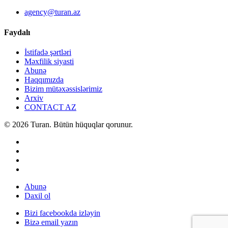
agency@turan.az
Faydalı
İstifadə şərtləri
Məxfilik siyasti
Abunə
Haqqımızda
Bizim mütəxəssislərimiz
Arxiv
CONTACT AZ
© 2026 Turan. Bütün hüquqlar qorunur.
Abunə
Daxil ol
Bizi facebookda izləyin
Bizə email yazın