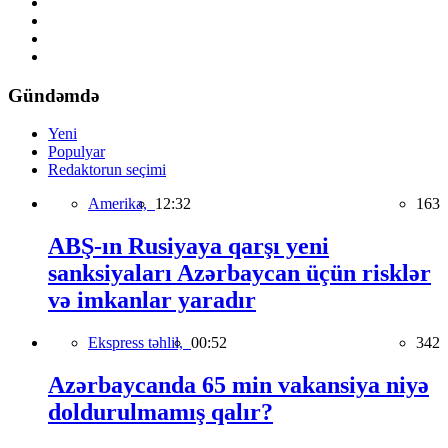
Gündəmdə
Yeni
Populyar
Redaktorun seçimi
Amerika,
12:32
163
ABŞ-ın Rusiyaya qarşı yeni
sanksiyaları Azərbaycan üçün risklər
və imkanlar yaradır
Ekspress təhlil,
00:52
342
Azərbaycanda 65 min vakansiya niyə
doldurulmamış qalır?