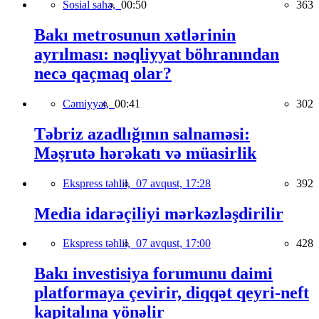
Sosial sahə,
00:50
363
Bakı metrosunun xətlərinin
ayrılması: nəqliyyat böhranından
necə qaçmaq olar?
Cəmiyyət,
00:41
302
Təbriz azadlığının salnaməsi:
Məşrutə hərəkatı və müasirlik
Ekspress təhlil,
07 avqust, 17:28
392
Media idarəçiliyi mərkəzləşdirilir
Ekspress təhlil,
07 avqust, 17:00
428
Bakı investisiya forumunu daimi
platformaya çevirir, diqqət qeyri-neft
kapitalına yönəlir