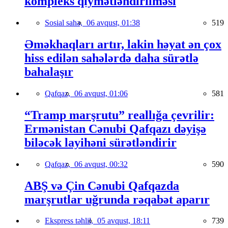
kompleks qiymətləndirilməsi
Sosial sahə,
06 avqust, 01:38
519
Əməkhaqları artır, lakin həyat ən çox
hiss edilən sahələrdə daha sürətlə
bahalaşır
Qafqaz,
06 avqust, 01:06
581
“Tramp marşrutu” reallığa çevrilir:
Ermənistan Cənubi Qafqazı dəyişə
biləcək layihəni sürətləndirir
Qafqaz,
06 avqust, 00:32
590
ABŞ və Çin Cənubi Qafqazda
marşrutlar uğrunda rəqabət aparır
Ekspress təhlil,
05 avqust, 18:11
739