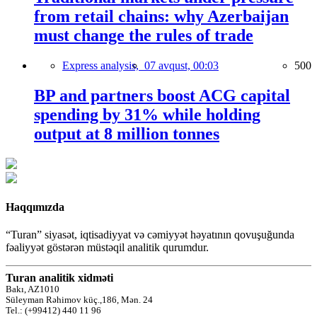
from retail chains: why Azerbaijan
must change the rules of trade
Express analysis,
07 avqust, 00:03
500
BP and partners boost ACG capital
spending by 31% while holding
output at 8 million tonnes
Haqqımızda
“Turan” siyasət, iqtisadiyyat və cəmiyyət həyatının qovuşuğunda
fəaliyyət göstərən müstəqil analitik qurumdur.
Turan analitik xidməti
Bakı, AZ1010
Süleyman Rəhimov küç.,186, Mən. 24
Tel.: (+99412) 440 11 96