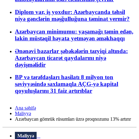
Diplom var, iş yoxdur: Azərbaycanda təhsil
niyə gənclərin məşğulluğuna təminat vermir?
Azərbaycan minimumu: yaşamağı təmin edən,
lakin müstəqil həyata yetməyən əməkhaqqı
Ənənəvi bazarlar şəbəkələrin təzyiqi altında:
Azərbaycan ticarət qaydalarını niyə
dəyişməlidir
BP və tərəfdaşları hasilatı 8 milyon ton
səviyyəsində saxlamaqla AÇG-yə kapital
qoyuluşlarını 31 faiz artırıblar
Ana səhifə
Maliyyə
Azərbaycan gömrük rüsumları üzrə proqnozunu 13% artırır
Maliyyə