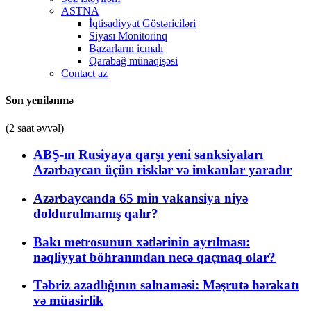
ASTNA
İqtisadiyyat Göstəriciləri
Siyası Monitorinq
Bazarların icmalı
Qarabağ münaqişəsi
Contact az
Son yenilənmə
(2 saat əvvəl)
ABŞ-ın Rusiyaya qarşı yeni sanksiyaları
Azərbaycan üçün risklər və imkanlar yaradır
Azərbaycanda 65 min vakansiya niyə
doldurulmamış qalır?
Bakı metrosunun xətlərinin ayrılması:
nəqliyyat böhranından necə qaçmaq olar?
Təbriz azadlığının salnaməsi: Məşrutə hərəkatı
və müasirlik