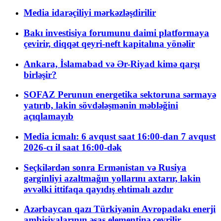
Media idarəçiliyi mərkəzləşdirilir
Bakı investisiya forumunu daimi platformaya
çevirir, diqqət qeyri-neft kapitalına yönəlir
Ankara, İslamabad və Ər-Riyad kimə qarşı
birləşir?
SOFAZ Perunun energetika sektoruna sərmayə
yatırıb, lakin sövdələşmənin məbləğini
açıqlamayıb
Media icmalı: 6 avqust saat 16:00-dan 7 avqust
2026-cı il saat 16:00-dək
Seçkilərdən sonra Ermənistan və Rusiya
gərginliyi azaltmağın yollarını axtarır, lakin
əvvəlki ittifaqa qayıdış ehtimalı azdır
Azərbaycan qazı Türkiyənin Avropadakı enerji
ambisiyalarının əsas elementinə çevrilir