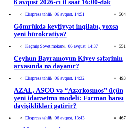
6 avqust 2026-cı il saat 16:00-dək
Ekspress təhlil,
06 avqust, 14:51
504
Gömrükdə keyfiyyət inqilabı, yoxsa
yeni bürokratiya?
Keçmiş Sovet məkanı,
06 avqust, 14:37
551
Ceyhun Bayramovun Kiyev səfərinin
arxasında nə dayanır?
Ekspress təhlil,
06 avqust, 14:32
493
AZAL, ASCO və “Azərkosmos” üçün
yeni idarəetmə modeli: Fərman hansı
dəyişiklikləri gətirir?
Ekspress təhlil,
06 avqust, 13:43
467