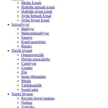
Media İcmalı
Həftəlik iqtisadi icmal
Həftəlik siyasi icmal
Aylıq İqtisadi İcmal
Aylıq Siyasi İcmal
İqtisadiyyat
Maliyyə
Makroiqtisadiyyat
Sənaye
Kənd təsərrüfatı
Biznes
Daxili siyasət
Qanunvericilik
Dövlət quruculuğu
Cəmiyyət
Gender
Din
İnsan Hüquqları
Media
Təhlükəsizlik
Sosial sahə
Xarici Siyasət
Keçmiş Sovet məkanı
Qafqaz
Amerika