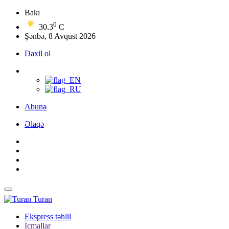
Bakı
0
30.3
C
Şənbə, 8 Avqust 2026
Daxil ol
Abunə
Əlaqə
Turan
Ekspress təhlil
İcmallar