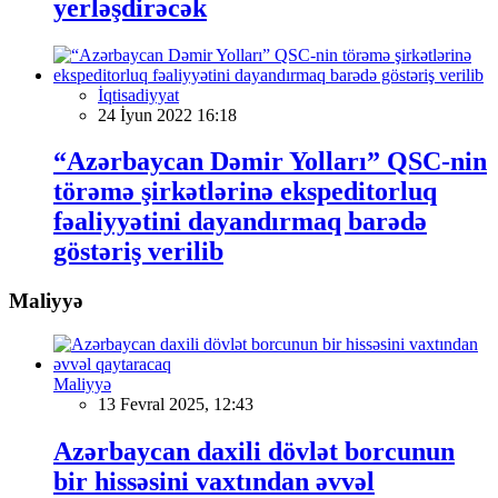
yerləşdirəcək
İqtisadiyyat
24 İyun 2022 16:18
“Azərbaycan Dəmir Yolları” QSС-nin
törəmə şirkətlərinə ekspeditorluq
fəaliyyətini dayandırmaq barədə
göstəriş verilib
Maliyyə
Maliyyə
13 Fevral 2025, 12:43
Azərbaycan daxili dövlət borcunun
bir hissəsini vaxtından əvvəl