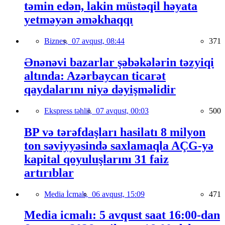
təmin edən, lakin müstəqil həyata
yetməyən əməkhaqqı
Biznes,
07 avqust, 08:44
371
Ənənəvi bazarlar şəbəkələrin təzyiqi
altında: Azərbaycan ticarət
qaydalarını niyə dəyişməlidir
Ekspress təhlil,
07 avqust, 00:03
500
BP və tərəfdaşları hasilatı 8 milyon
ton səviyyəsində saxlamaqla AÇG-yə
kapital qoyuluşlarını 31 faiz
artırıblar
Media İcmalı,
06 avqust, 15:09
471
Media icmalı: 5 avqust saat 16:00-dan