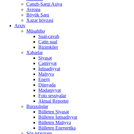
Cənub-Şərqi Asiya
Avropa
Böyük Şərq
Xəzər hövzəsi
Arxiv
Müsahibə
Sual-cavab
Çətin sual
Bizimkiler
Xəbərlər
Siyasət
Cəmiyyət
İqtisadiyyat
Maliyyə
Enerji
Dünyada
Mədəniyyət
Foto sessiyalar
Aktual Reportaj
Buraxılışlar
Bülleten Siyasət
Bülleten İqtisadiyyat
Bülleten Maliyyə
Bülleten Energetika
Söz istəyirəm