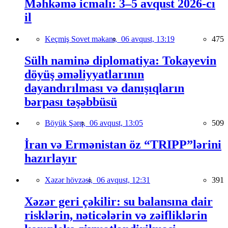
Məhkəmə icmalı: 3–5 avqust 2026-cı
il
Keçmiş Sovet məkanı,
06 avqust, 13:19
475
Sülh naminə diplomatiya: Tokayevin
döyüş əməliyyatlarının
dayandırılması və danışıqların
bərpası təşəbbüsü
Böyük Şərq,
06 avqust, 13:05
509
İran və Ermənistan öz “TRIPP”lərini
hazırlayır
Xəzər hövzəsi,
06 avqust, 12:31
391
Xəzər geri çəkilir: su balansına dair
risklərin, nəticələrin və zəifliklərin