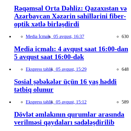
Rəqəmsal Orta Dəhliz: Qazaxıstan və
Azərbaycan Xəzərin sahillərini fiber-
optik xətlə birləşdirdi
Media İcmalı,
05 avqust, 16:37
630
Media icmalı: 4 avqust saat 16:00-dan
5 avqust saat 16:00-dək
Ekspress təhlil,
05 avqust, 15:29
648
Sosial şəbəkələr üçün 16 yaş həddi
tətbiq olunur
Ekspress təhlil,
05 avqust, 15:12
589
Dövlət əmlakının qurumlar arasında
verilməsi qaydaları sadələşdirilib