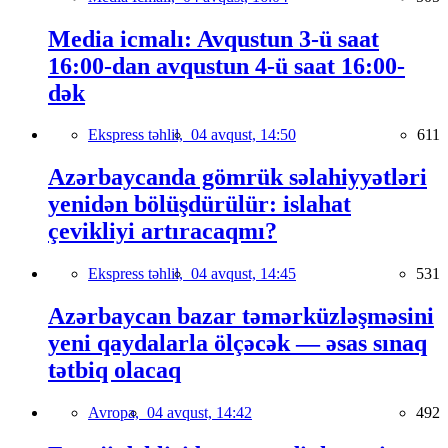
Media icmalı: Avqustun 3-ü saat
16:00-dan avqustun 4-ü saat 16:00-
dək
Ekspress təhlil,
04 avqust, 14:50
611
Azərbaycanda gömrük səlahiyyətləri
yenidən bölüşdürülür: islahat
çevikliyi artıracaqmı?
Ekspress təhlil,
04 avqust, 14:45
531
Azərbaycan bazar təmərküzləşməsini
yeni qaydalarla ölçəcək — əsas sınaq
tətbiq olacaq
Avropa,
04 avqust, 14:42
492