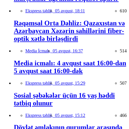
Ekspress təhlil,
05 avqust, 18:11
610
Rəqəmsal Orta Dəhliz: Qazaxıstan və
Azərbaycan Xəzərin sahillərini fiber-
optik xətlə birləşdirdi
Media İcmalı,
05 avqust, 16:37
514
Media icmalı: 4 avqust saat 16:00-dan
5 avqust saat 16:00-dək
Ekspress təhlil,
05 avqust, 15:29
507
Sosial şəbəkələr üçün 16 yaş həddi
tətbiq olunur
Ekspress təhlil,
05 avqust, 15:12
466
Dövlət əmlakının qurumlar arasında