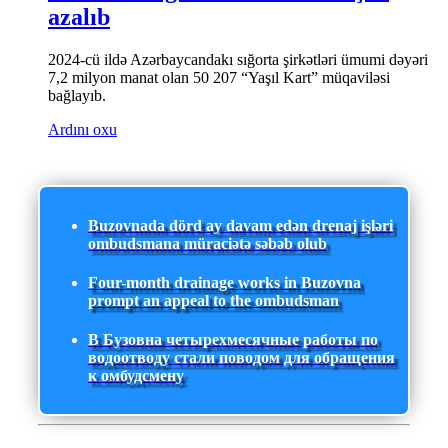
azalıb
2024-cü ildə Azərbaycandakı sığorta şirkətləri ümumi dəyəri
7,2 milyon manat olan 50 207 “Yaşıl Kart” müqaviləsi
bağlayıb.
Ardını oxu
Buzovnada dörd ay davam edən drenaj işləri
ombudsmana müraciətə səbəb olub
Four-month drainage works in Buzovna
prompt an appeal to the ombudsman
В Бузовна четырехмесячные работы по
водоотводу стали поводом для обращения
к омбудсмену