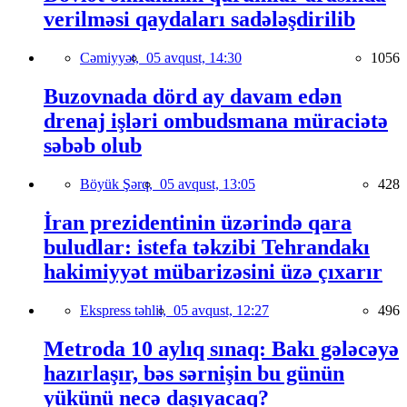
verilməsi qaydaları sadələşdirilib
Cəmiyyət,
05 avqust, 14:30
1056
Buzovnada dörd ay davam edən
drenaj işləri ombudsmana müraciətə
səbəb olub
Böyük Şərq,
05 avqust, 13:05
428
İran prezidentinin üzərində qara
buludlar: istefa təkzibi Tehrandakı
hakimiyyət mübarizəsini üzə çıxarır
Ekspress təhlil,
05 avqust, 12:27
496
Metroda 10 aylıq sınaq: Bakı gələcəyə
hazırlaşır, bəs sərnişin bu günün
yükünü necə daşıyacaq?