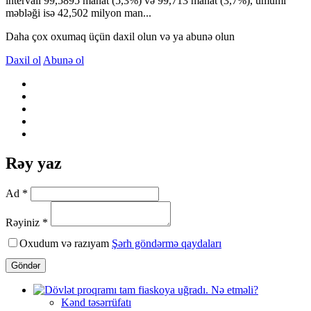
intervalı 99,5895 manat (5,3%) və 99,713 manat (3,7%), ümumi
məbləği isə 42,502 milyon man...
Daha çox oxumaq üçün daxil olun və ya abunə olun
Daxil ol
Abunə ol
Rəy yaz
Ad *
Rəyiniz *
Oxudum və razıyam
Şərh göndərmə qaydaları
Göndər
Kənd təsərrüfatı