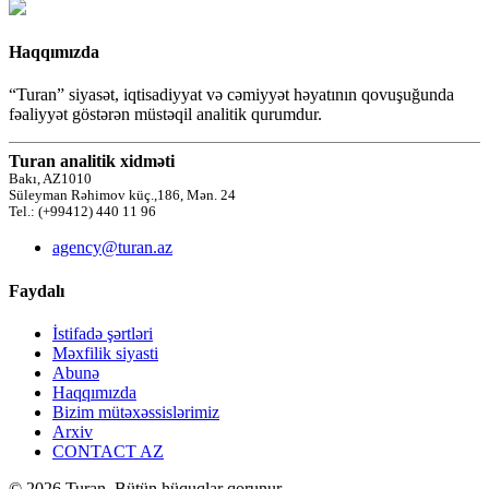
Haqqımızda
“Turan” siyasət, iqtisadiyyat və cəmiyyət həyatının qovuşuğunda
fəaliyyət göstərən müstəqil analitik qurumdur.
Turan analitik xidməti
Bakı, AZ1010
Süleyman Rəhimov küç.,186, Mən. 24
Tel.: (+99412) 440 11 96
agency@turan.az
Faydalı
İstifadə şərtləri
Məxfilik siyasti
Abunə
Haqqımızda
Bizim mütəxəssislərimiz
Arxiv
CONTACT AZ
© 2026 Turan. Bütün hüquqlar qorunur.