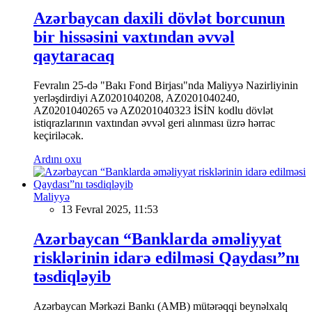
Azərbaycan daxili dövlət borcunun
bir hissəsini vaxtından əvvəl
qaytaracaq
Fevralın 25-də "Bakı Fond Birjası"nda Maliyyə Nazirliyinin
yerləşdirdiyi AZ0201040208, AZ0201040240,
AZ0201040265 və AZ0201040323 İSİN kodlu dövlət
istiqrazlarının vaxtından əvvəl geri alınması üzrə hərrac
keçiriləcək.
Ardını oxu
Maliyyə
13 Fevral 2025, 11:53
Azərbaycan “Banklarda əməliyyat
risklərinin idarə edilməsi Qaydası”nı
təsdiqləyib
Azərbaycan Mərkəzi Bankı (AMB) mütərəqqi beynəlxalq