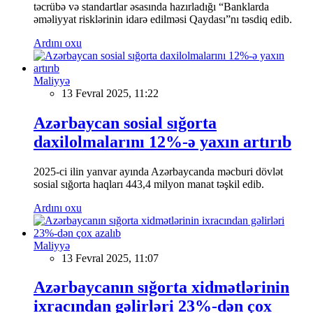
təcrübə və standartlar əsasında hazırladığı “Banklarda
əməliyyat risklərinin idarə edilməsi Qaydası”nı təsdiq edib.
Ardını oxu
Maliyyə
13 Fevral 2025, 11:22
Azərbaycan sosial sığorta
daxilolmalarını 12%-ə yaxın artırıb
2025-ci ilin yanvar ayında Azərbaycanda məcburi dövlət
sosial sığorta haqları 443,4 milyon manat təşkil edib.
Ardını oxu
Maliyyə
13 Fevral 2025, 11:07
Azərbaycanın sığorta xidmətlərinin
ixracından gəlirləri 23%-dən çox