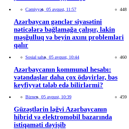
Cəmiyyət,
05 avqust, 11:57
448
Azərbaycan gənclər siyasətini
nəticələrə bağlamağa çalışır, lakin
məşğulluq və beyin axını problemləri
qalır
Sosial sahə,
05 avqust, 10:44
460
Azərbaycanın kommunal hesabı:
vətəndaşlar daha çox ödəyirlər, bəs
keyfiyyət tələb edə bilirlərmi?
Biznes,
05 avqust, 10:39
459
Güzəştlərin ləğvi Azərbaycanın
hibrid və elektromobil bazarında
istiqaməti dəyişib