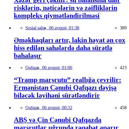
risklərin, nəticələrin və zəifliklərin
kompleks qiymətləndirilməsi
Sosial sahə,
06 avqust, 01:38
389
Əməkhaqları artır, lakin həyat ən çox
hiss edilən sahələrdə daha sürətlə
bahalaşır
Qafqaz,
06 avqust, 01:06
423
“Tramp marşrutu” reallığa çevrilir:
Ermənistan Cənubi Qafqazı dəyişə
biləcək layihəni sürətləndirir
Qafqaz,
06 avqust, 00:32
458
ABŞ və Çin Cənubi Qafqazda
marşrutlar uğrunda rəqabət aparır