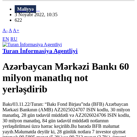
Maliyyə
3 Noyabr 2022, 10:35
622
A-
A
A+
EN
RU
Turan İnformasiya Agentliyi
Azərbaycan Mərkəzi Bankı 60
milyon manatlıq not
yerləşdirib
Bakı/03.11.22/Turan: “Bakı Fond Birjası”nda (BFB) Azərbaycan
Mərkəzi Bankının (AMB) AZ2025024707 ISIN kodlu, 30 milyon
manatlıq, 28 gün tədavül müddətli və AZ2026024706 ISIN kodlu,
30 milyon manatlıq, 84 gün tədavül müddətli notlarının
yerləşdirilməsi üzrə hərrac keçirilib.Bu barədə BFB məlumat
yayıb.Məlumatda deyilir ki, 28 günlük notlara 7 investor qiymət