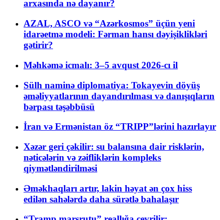
arxasında nə dayanır?
AZAL, ASCO və “Azərkosmos” üçün yeni
idarəetmə modeli: Fərman hansı dəyişiklikləri
gətirir?
Məhkəmə icmalı: 3–5 avqust 2026-cı il
Sülh naminə diplomatiya: Tokayevin döyüş
əməliyyatlarının dayandırılması və danışıqların
bərpası təşəbbüsü
İran və Ermənistan öz “TRIPP”lərini hazırlayır
Xəzər geri çəkilir: su balansına dair risklərin,
nəticələrin və zəifliklərin kompleks
qiymətləndirilməsi
Əməkhaqları artır, lakin həyat ən çox hiss
edilən sahələrdə daha sürətlə bahalaşır
“Tramp marşrutu” reallığa çevrilir: