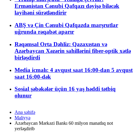
Ermənistan Cənubi Qafqazı dəyişə biləcək
layihəni sürətləndirir
ABŞ və Çin Cənubi Qafqazda marşrutlar
uğrunda rəqabət aparır
Rəqəmsal Orta Dəhliz: Qazaxıstan və
Azərbaycan Xəzərin sahillərini fiber-optik xətlə
birləşdirdi
Media icmalı: 4 avqust saat 16:00-dan 5 avqust
saat 16:00-dək
Sosial şəbəkələr üçün 16 yaş həddi tətbiq
olunur
Ana səhifə
Maliyyə
Azərbaycan Mərkəzi Bankı 60 milyon manatlıq not
yerləşdirib