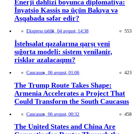
Enerji dəhlizi boyunca diplomatiya:
İnyatsio Kassis nə üçün Bakıya və
Aşqabada səfər edir?
Ekspress təhlil,
04 avqust, 14:38
553
İstehsalat qəzalarına qarşı yeni
sığorta modeli: sistem yenilənir,
risklər azalacaqmı?
Caucasus,
06 avqust, 01:06
423
The Trump Route Takes Shape:
Armenia Accelerates a Project That
Could Transform the South Caucasus
Caucasus,
06 avqust, 00:32
458
The United States and China Are