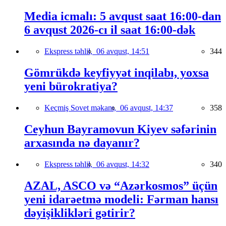
Media icmalı: 5 avqust saat 16:00-dan
6 avqust 2026-cı il saat 16:00-dək
Ekspress təhlil,
06 avqust, 14:51
344
Gömrükdə keyfiyyət inqilabı, yoxsa
yeni bürokratiya?
Keçmiş Sovet məkanı,
06 avqust, 14:37
358
Ceyhun Bayramovun Kiyev səfərinin
arxasında nə dayanır?
Ekspress təhlil,
06 avqust, 14:32
340
AZAL, ASCO və “Azərkosmos” üçün
yeni idarəetmə modeli: Fərman hansı
dəyişiklikləri gətirir?