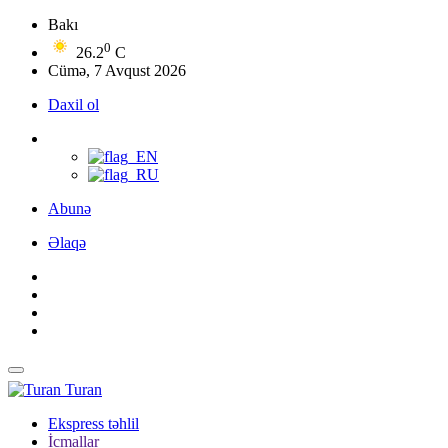
Bakı
0
26.2
C
Cümə, 7 Avqust 2026
Daxil ol
Abunə
Əlaqə
Turan
Ekspress təhlil
İcmallar