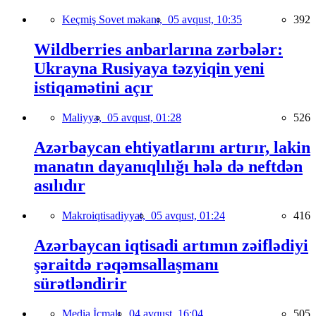
Keçmiş Sovet məkanı,
05 avqust, 10:35
392
Wildberries anbarlarına zərbələr:
Ukrayna Rusiyaya təzyiqin yeni
istiqamətini açır
Maliyyə,
05 avqust, 01:28
526
Azərbaycan ehtiyatlarını artırır, lakin
manatın dayanıqlılığı hələ də neftdən
asılıdır
Makroiqtisadiyyat,
05 avqust, 01:24
416
Azərbaycan iqtisadi artımın zəiflədiyi
şəraitdə rəqəmsallaşmanı
sürətləndirir
Media İcmalı,
04 avqust, 16:04
505