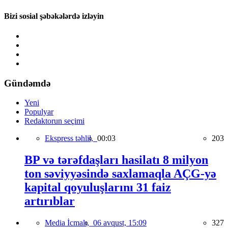
Bizi sosial şəbəkələrdə izləyin
Gündəmdə
Yeni
Populyar
Redaktorun seçimi
Ekspress təhlil,
00:03
203
BP və tərəfdaşları hasilatı 8 milyon
ton səviyyəsində saxlamaqla AÇG-yə
kapital qoyuluşlarını 31 faiz
artırıblar
Media İcmalı,
06 avqust, 15:09
327