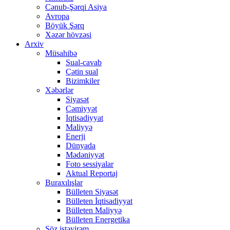
Cənub-Şərqi Asiya
Avropa
Böyük Şərq
Xəzər hövzəsi
Arxiv
Müsahibə
Sual-cavab
Çətin sual
Bizimkiler
Xəbərlər
Siyasət
Cəmiyyət
İqtisadiyyat
Maliyyə
Enerji
Dünyada
Mədəniyyət
Foto sessiyalar
Aktual Reportaj
Buraxılışlar
Bülleten Siyasət
Bülleten İqtisadiyyat
Bülleten Maliyyə
Bülleten Energetika
Söz istəyirəm