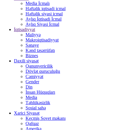
Media İcmalı
Həftəlik iqtisadi icmal
Həftəlik siyasi icmal
Aylıq İqtisadi İcmal
Aylıq Siyasi İcmal
İqtisadiyyat
Maliyyə
Makroiqtisadiyyat
Sənaye
Kənd təsərrüfatı
Biznes
Daxili siyasət
Qanunvericilik
Dövlət quruculuğu
Cəmiyyət
Gender
Din
İnsan Hüquqları
Media
Təhlükəsizlik
Sosial sahə
Xarici Siyasət
Keçmiş Sovet məkanı
Qafqaz
Amerika