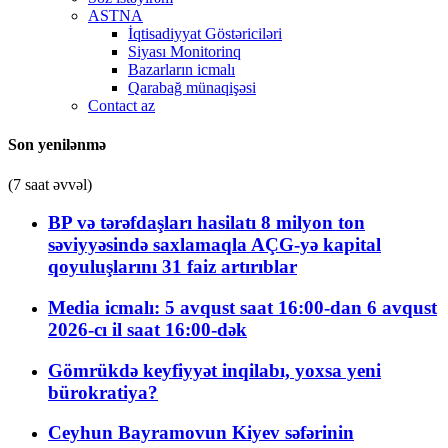
ASTNA
İqtisadiyyat Göstəriciləri
Siyası Monitorinq
Bazarların icmalı
Qarabağ münaqişəsi
Contact az
Son yenilənmə
(7 saat əvvəl)
BP və tərəfdaşları hasilatı 8 milyon ton
səviyyəsində saxlamaqla AÇG-yə kapital
qoyuluşlarını 31 faiz artırıblar
Media icmalı: 5 avqust saat 16:00-dan 6 avqust
2026-cı il saat 16:00-dək
Gömrükdə keyfiyyət inqilabı, yoxsa yeni
bürokratiya?
Ceyhun Bayramovun Kiyev səfərinin