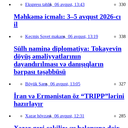
Ekspress təhlil,
06 avqust, 13:43
330
Məhkəmə icmalı: 3–5 avqust 2026-cı
il
Keçmiş Sovet məkanı,
06 avqust, 13:19
338
Sülh naminə diplomatiya: Tokayevin
döyüş əməliyyatlarının
dayandırılması və danışıqların
bərpası təşəbbüsü
Böyük Şərq,
06 avqust, 13:05
327
İran və Ermənistan öz “TRIPP”lərini
hazırlayır
Xəzər hövzəsi,
06 avqust, 12:31
285
Xəzər geri çəkilir: su balansına dair