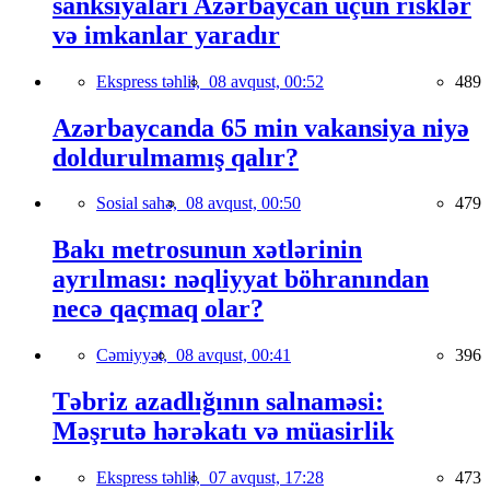
sanksiyaları Azərbaycan üçün risklər
və imkanlar yaradır
Ekspress təhlil,
08 avqust, 00:52
489
Azərbaycanda 65 min vakansiya niyə
doldurulmamış qalır?
Sosial sahə,
08 avqust, 00:50
479
Bakı metrosunun xətlərinin
ayrılması: nəqliyyat böhranından
necə qaçmaq olar?
Cəmiyyət,
08 avqust, 00:41
396
Təbriz azadlığının salnaməsi:
Məşrutə hərəkatı və müasirlik
Ekspress təhlil,
07 avqust, 17:28
473