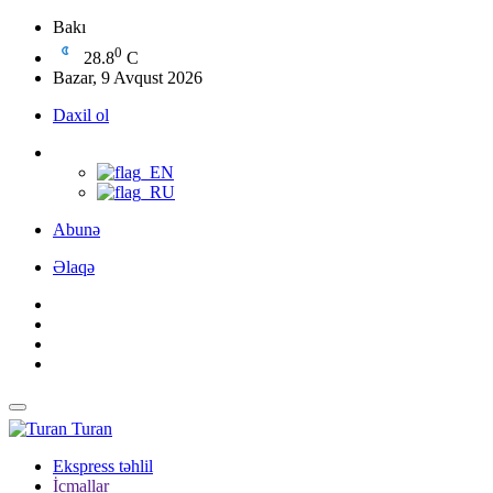
Bakı
0
28.8
C
Bazar, 9 Avqust 2026
Daxil ol
Abunə
Əlaqə
Turan
Ekspress təhlil
İcmallar