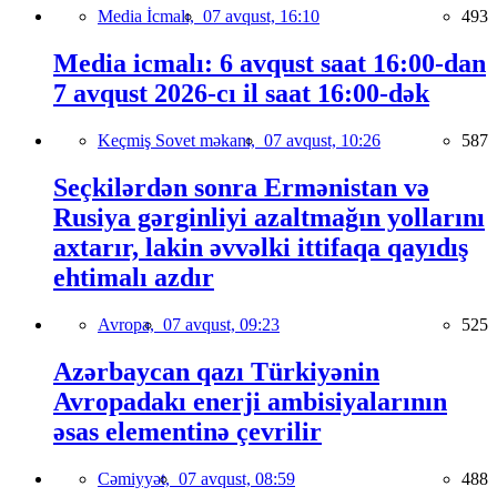
Media İcmalı,
07 avqust, 16:10
493
Media icmalı: 6 avqust saat 16:00-dan
7 avqust 2026-cı il saat 16:00-dək
Keçmiş Sovet məkanı,
07 avqust, 10:26
587
Seçkilərdən sonra Ermənistan və
Rusiya gərginliyi azaltmağın yollarını
axtarır, lakin əvvəlki ittifaqa qayıdış
ehtimalı azdır
Avropa,
07 avqust, 09:23
525
Azərbaycan qazı Türkiyənin
Avropadakı enerji ambisiyalarının
əsas elementinə çevrilir
Cəmiyyət,
07 avqust, 08:59
488