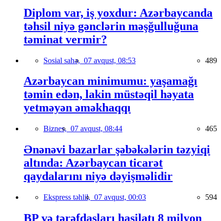
Diplom var, iş yoxdur: Azərbaycanda
təhsil niyə gənclərin məşğulluğuna
təminat vermir?
Sosial sahə,
07 avqust, 08:53
489
Azərbaycan minimumu: yaşamağı
təmin edən, lakin müstəqil həyata
yetməyən əməkhaqqı
Biznes,
07 avqust, 08:44
465
Ənənəvi bazarlar şəbəkələrin təzyiqi
altında: Azərbaycan ticarət
qaydalarını niyə dəyişməlidir
Ekspress təhlil,
07 avqust, 00:03
594
BP və tərəfdaşları hasilatı 8 milyon