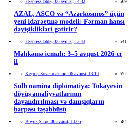
Ekspress təhlil,
06 avqust, 14:32
569
AZAL, ASCO və “Azərkosmos” üçün
yeni idarəetmə modeli: Fərman hansı
dəyişiklikləri gətirir?
Ekspress təhlil,
06 avqust, 13:43
541
Məhkəmə icmalı: 3–5 avqust 2026-cı
il
Keçmiş Sovet məkanı,
06 avqust, 13:19
552
Sülh naminə diplomatiya: Tokayevin
döyüş əməliyyatlarının
dayandırılması və danışıqların
bərpası təşəbbüsü
Böyük Şərq,
06 avqust, 13:05
584