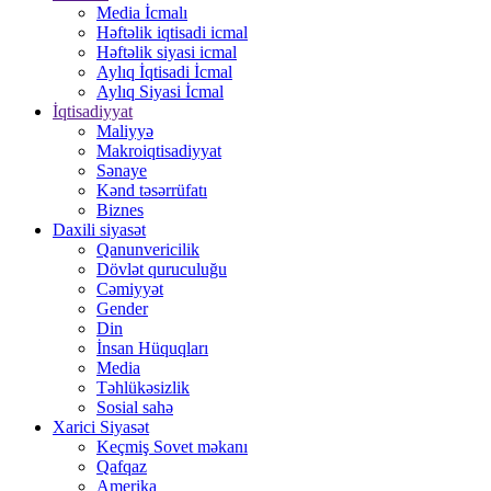
Media İcmalı
Həftəlik iqtisadi icmal
Həftəlik siyasi icmal
Aylıq İqtisadi İcmal
Aylıq Siyasi İcmal
İqtisadiyyat
Maliyyə
Makroiqtisadiyyat
Sənaye
Kənd təsərrüfatı
Biznes
Daxili siyasət
Qanunvericilik
Dövlət quruculuğu
Cəmiyyət
Gender
Din
İnsan Hüquqları
Media
Təhlükəsizlik
Sosial sahə
Xarici Siyasət
Keçmiş Sovet məkanı
Qafqaz
Amerika