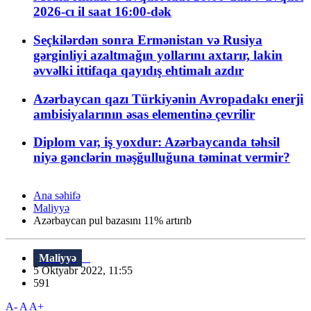
2026-cı il saat 16:00-dək
Seçkilərdən sonra Ermənistan və Rusiya
gərginliyi azaltmağın yollarını axtarır, lakin
əvvəlki ittifaqa qayıdış ehtimalı azdır
Azərbaycan qazı Türkiyənin Avropadakı enerji
ambisiyalarının əsas elementinə çevrilir
Diplom var, iş yoxdur: Azərbaycanda təhsil
niyə gənclərin məşğulluğuna təminat vermir?
Ana səhifə
Maliyyə
Azərbaycan pul bazasını 11% artırıb
Maliyyə
5 Oktyabr 2022, 11:55
591
A-
A
A+