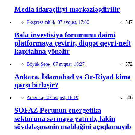
Media idarəçiliyi mərkəzləşdirilir
Ekspress təhlil,
07 avqust, 17:00
547
Bakı investisiya forumunu daimi
platformaya çevirir, diqqət qeyri-neft
kapitalına yönəlir
Böyük Şərq,
07 avqust, 16:27
572
Ankara, İslamabad və Ər-Riyad kimə
qarşı birləşir?
Amerika,
07 avqust, 16:19
506
SOFAZ Perunun energetika
sektoruna sərmayə yatırıb, lakin
sövdələşmənin məbləğini açıqlamayıb