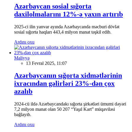
Azərbaycan sosial sığorta
daxilolmalarını 12%-ə yaxın artırıb
2025-ci ilin yanvar ayında Azərbaycanda məcburi dövlət
sosial sığorta haqları 443,4 milyon manat təşkil edib.
Ardını oxu
Maliyyə
13 Fevral 2025, 11:07
Azərbaycanın sığorta xidmətlərinin
ixracından gəlirləri 23%-dən çox
azalıb
2024-cü ildə Azərbaycandakı sığorta şirkətləri ümumi dəyəri
7,2 milyon manat olan 50 207 “Yaşıl Kart” müqaviləsi
bağlayıb.
Ardını oxu