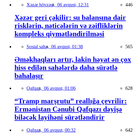
Xəzər hövzəsi,
06 avqust, 12:31
446
Xəzər geri çəkilir: su balansına dair
risklərin, nəticələrin və zəifliklərin
kompleks qiymətləndirilməsi
Sosial sahə,
06 avqust, 01:38
565
Əməkhaqları artır, lakin həyat ən çox
hiss edilən sahələrdə daha sürətlə
bahalaşır
Qafqaz,
06 avqust, 01:06
628
“Tramp marşrutu” reallığa çevrilir:
Ermənistan Cənubi Qafqazı dəyişə
biləcək layihəni sürətləndirir
Qafqaz,
06 avqust, 00:32
642