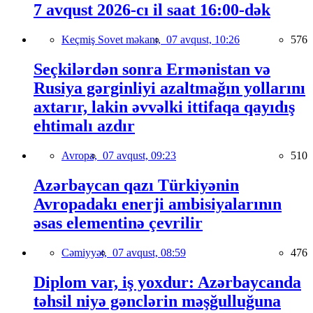
7 avqust 2026-cı il saat 16:00-dək
Keçmiş Sovet məkanı,
07 avqust, 10:26
576
Seçkilərdən sonra Ermənistan və
Rusiya gərginliyi azaltmağın yollarını
axtarır, lakin əvvəlki ittifaqa qayıdış
ehtimalı azdır
Avropa,
07 avqust, 09:23
510
Azərbaycan qazı Türkiyənin
Avropadakı enerji ambisiyalarının
əsas elementinə çevrilir
Cəmiyyət,
07 avqust, 08:59
476
Diplom var, iş yoxdur: Azərbaycanda
təhsil niyə gənclərin məşğulluğuna