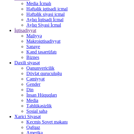
Media İcmalı
Həftəlik iqtisadi icmal
Həftəlik siyasi icmal
Aylıq İqtisadi İcmal
Aylıq Siyasi İcmal
İqtisadiyyat
Maliyyə
Makroiqtisadiyyat
Sənaye
Kənd təsərrüfatı
Biznes
Daxili siyasət
Qanunvericilik
Dövlət quruculuğu
Cəmiyyət
Gender
Din
İnsan Hüquqları
Media
Təhlükəsizlik
Sosial sahə
Xarici Siyasət
Keçmiş Sovet məkanı
Qafqaz
Amerika