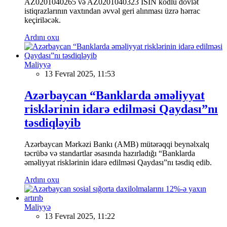
AZ0201040265 və AZ0201040323 İSİN kodlu dövlət
istiqrazlarının vaxtından əvvəl geri alınması üzrə hərrac
keçiriləcək.
Ardını oxu
Maliyyə
13 Fevral 2025, 11:53
Azərbaycan “Banklarda əməliyyat
risklərinin idarə edilməsi Qaydası”nı
təsdiqləyib
Azərbaycan Mərkəzi Bankı (AMB) mütərəqqi beynəlxalq
təcrübə və standartlar əsasında hazırladığı “Banklarda
əməliyyat risklərinin idarə edilməsi Qaydası”nı təsdiq edib.
Ardını oxu
Maliyyə
13 Fevral 2025, 11:22