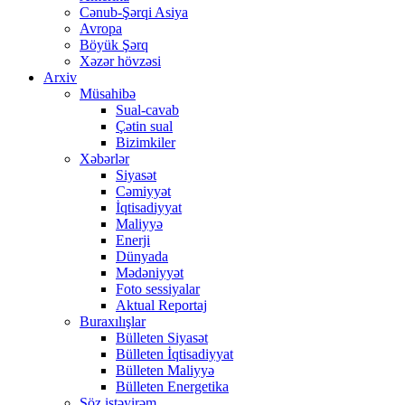
Cənub-Şərqi Asiya
Avropa
Böyük Şərq
Xəzər hövzəsi
Arxiv
Müsahibə
Sual-cavab
Çətin sual
Bizimkiler
Xəbərlər
Siyasət
Cəmiyyət
İqtisadiyyat
Maliyyə
Enerji
Dünyada
Mədəniyyət
Foto sessiyalar
Aktual Reportaj
Buraxılışlar
Bülleten Siyasət
Bülleten İqtisadiyyat
Bülleten Maliyyə
Bülleten Energetika
Söz istəyirəm