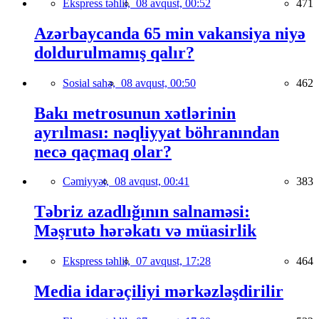
Ekspress təhlil,
08 avqust, 00:52
471
Azərbaycanda 65 min vakansiya niyə
doldurulmamış qalır?
Sosial sahə,
08 avqust, 00:50
462
Bakı metrosunun xətlərinin
ayrılması: nəqliyyat böhranından
necə qaçmaq olar?
Cəmiyyət,
08 avqust, 00:41
383
Təbriz azadlığının salnaməsi:
Məşrutə hərəkatı və müasirlik
Ekspress təhlil,
07 avqust, 17:28
464
Media idarəçiliyi mərkəzləşdirilir