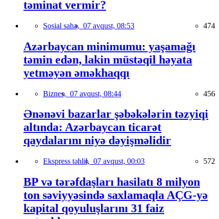
təminat vermir?
Sosial sahə,
07 avqust, 08:53
474
Azərbaycan minimumu: yaşamağı
təmin edən, lakin müstəqil həyata
yetməyən əməkhaqqı
Biznes,
07 avqust, 08:44
456
Ənənəvi bazarlar şəbəkələrin təzyiqi
altında: Azərbaycan ticarət
qaydalarını niyə dəyişməlidir
Ekspress təhlil,
07 avqust, 00:03
572
BP və tərəfdaşları hasilatı 8 milyon
ton səviyyəsində saxlamaqla AÇG-yə
kapital qoyuluşlarını 31 faiz