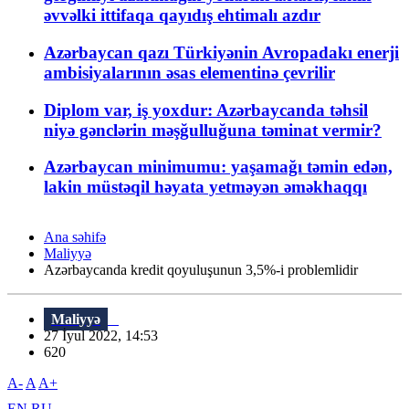
əvvəlki ittifaqa qayıdış ehtimalı azdır
Azərbaycan qazı Türkiyənin Avropadakı enerji
ambisiyalarının əsas elementinə çevrilir
Diplom var, iş yoxdur: Azərbaycanda təhsil
niyə gənclərin məşğulluğuna təminat vermir?
Azərbaycan minimumu: yaşamağı təmin edən,
lakin müstəqil həyata yetməyən əməkhaqqı
Ana səhifə
Maliyyə
Azərbaycanda kredit qoyuluşunun 3,5%-i problemlidir
Maliyyə
27 İyul 2022, 14:53
620
A-
A
A+
EN
RU