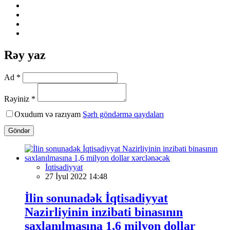
Rəy yaz
Ad *
Rəyiniz *
Oxudum və razıyam
Şərh göndərmə qaydaları
Göndər
İqtisadiyyat
27 İyul 2022 14:48
İlin sonunadək İqtisadiyyat
Nazirliyinin inzibati binasının
saxlanılmasına 1,6 milyon dollar