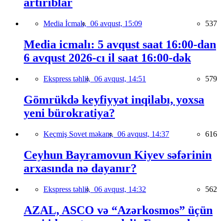
artırıblar
Media İcmalı,
06 avqust, 15:09
537
Media icmalı: 5 avqust saat 16:00-dan
6 avqust 2026-cı il saat 16:00-dək
Ekspress təhlil,
06 avqust, 14:51
579
Gömrükdə keyfiyyət inqilabı, yoxsa
yeni bürokratiya?
Keçmiş Sovet məkanı,
06 avqust, 14:37
616
Ceyhun Bayramovun Kiyev səfərinin
arxasında nə dayanır?
Ekspress təhlil,
06 avqust, 14:32
562
AZAL, ASCO və “Azərkosmos” üçün