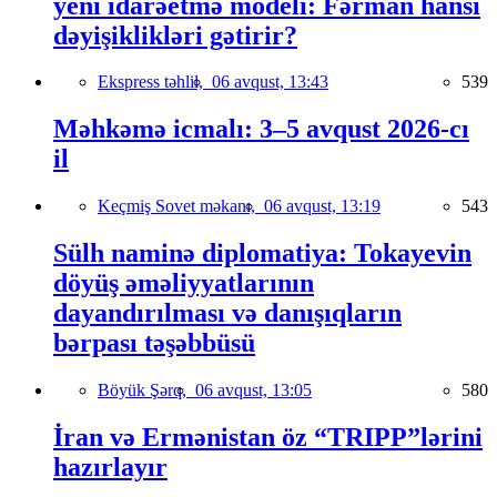
yeni idarəetmə modeli: Fərman hansı
dəyişiklikləri gətirir?
Ekspress təhlil,
06 avqust, 13:43
539
Məhkəmə icmalı: 3–5 avqust 2026-cı
il
Keçmiş Sovet məkanı,
06 avqust, 13:19
543
Sülh naminə diplomatiya: Tokayevin
döyüş əməliyyatlarının
dayandırılması və danışıqların
bərpası təşəbbüsü
Böyük Şərq,
06 avqust, 13:05
580
İran və Ermənistan öz “TRIPP”lərini
hazırlayır