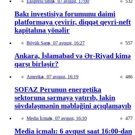
Ekspress təhlil,
07 avqust, 17:00
532
Bakı investisiya forumunu daimi
platformaya çevirir, diqqət qeyri-neft
kapitalına yönəlir
Böyük Şərq,
07 avqust, 16:27
557
Ankara, İslamabad və Ər-Riyad kimə
qarşı birləşir?
Amerika,
07 avqust, 16:19
486
SOFAZ Perunun energetika
sektoruna sərmayə yatırıb, lakin
sövdələşmənin məbləğini açıqlamayıb
Media İcmalı,
07 avqust, 16:10
477
Media icmalı: 6 avqust saat 16:00-dan