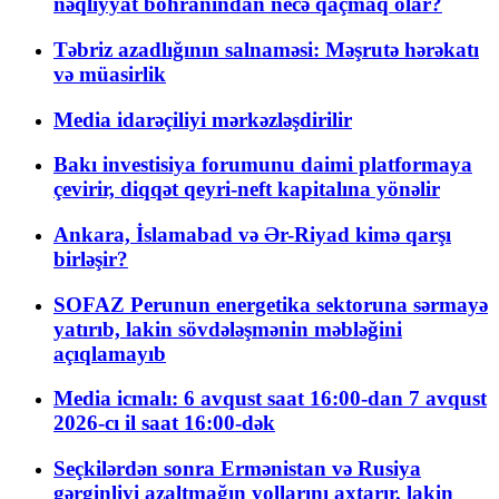
nəqliyyat böhranından necə qaçmaq olar?
Təbriz azadlığının salnaməsi: Məşrutə hərəkatı
və müasirlik
Media idarəçiliyi mərkəzləşdirilir
Bakı investisiya forumunu daimi platformaya
çevirir, diqqət qeyri-neft kapitalına yönəlir
Ankara, İslamabad və Ər-Riyad kimə qarşı
birləşir?
SOFAZ Perunun energetika sektoruna sərmayə
yatırıb, lakin sövdələşmənin məbləğini
açıqlamayıb
Media icmalı: 6 avqust saat 16:00-dan 7 avqust
2026-cı il saat 16:00-dək
Seçkilərdən sonra Ermənistan və Rusiya
gərginliyi azaltmağın yollarını axtarır, lakin