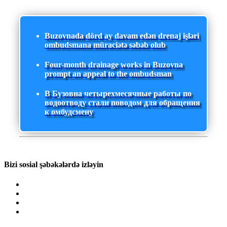
Buzovnada dörd ay davam edən drenaj işləri
ombudsmana müraciətə səbəb olub
Four-month drainage works in Buzovna
prompt an appeal to the ombudsman
В Бузовна четырехмесячные работы по
водоотводу стали поводом для обращения
к омбудсмену
Bizi sosial şəbəkələrdə izləyin