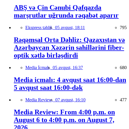
ABŞ və Çin Cənubi Qafqazda
marşrutlar uğrunda rəqabət aparır
Ekspress təhlil,
05 avqust, 18:11
795
Rəqəmsal Orta Dəhliz: Qazaxıstan və
Azərbaycan Xəzərin sahillərini fiber-
optik xətlə birləşdirdi
Media İcmalı,
05 avqust, 16:37
680
Media icmalı: 4 avqust saat 16:00-dan
5 avqust saat 16:00-dək
Media Review,
07 avqust, 16:10
477
Media Review: From 4:00 p.m. on
August 6 to 4:00 p.m. on August 7,
2026