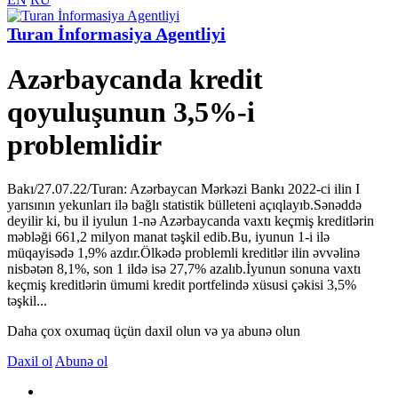
Turan İnformasiya Agentliyi
Azərbaycanda kredit
qoyuluşunun 3,5%-i
problemlidir
Bakı/27.07.22/Turan: Azərbaycan Mərkəzi Bankı 2022-ci ilin I
yarısının yekunları ilə bağlı statistik bülleteni açıqlayıb.Sənəddə
deyilir ki, bu il iyulun 1-nə Azərbaycanda vaxtı keçmiş kreditlərin
məbləği 661,2 milyon manat təşkil edib.Bu, iyunun 1-i ilə
müqayisədə 1,9% azdır.Ölkədə problemli kreditlər ilin əvvəlinə
nisbətən 8,1%, son 1 ildə isə 27,7% azalıb.İyunun sonuna vaxtı
keçmiş kreditlərin ümumi kredit portfelində xüsusi çəkisi 3,5%
təşkil...
Daha çox oxumaq üçün daxil olun və ya abunə olun
Daxil ol
Abunə ol