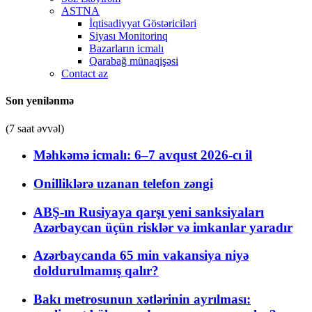
ASTNA
İqtisadiyyat Göstəriciləri
Siyası Monitorinq
Bazarların icmalı
Qarabağ münaqişəsi
Contact az
Son yenilənmə
(7 saat əvvəl)
Məhkəmə icmalı: 6–7 avqust 2026-cı il
Onilliklərə uzanan telefon zəngi
ABŞ-ın Rusiyaya qarşı yeni sanksiyaları
Azərbaycan üçün risklər və imkanlar yaradır
Azərbaycanda 65 min vakansiya niyə
doldurulmamış qalır?
Bakı metrosunun xətlərinin ayrılması: