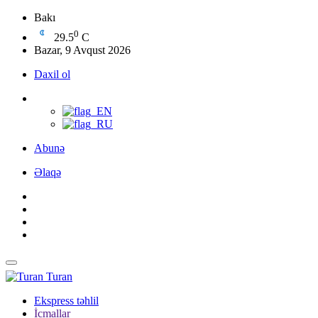
Bakı
0
29.5
C
Bazar, 9 Avqust 2026
Daxil ol
Abunə
Əlaqə
Turan
Ekspress təhlil
İcmallar