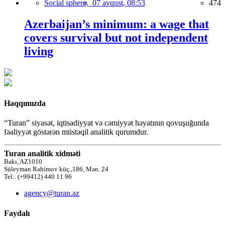
Social sphere,
07 avqust, 08:53
474
Azerbaijan’s minimum: a wage that
covers survival but not independent
living
Haqqımızda
“Turan” siyasət, iqtisadiyyat və cəmiyyət həyatının qovuşuğunda
fəaliyyət göstərən müstəqil analitik qurumdur.
Turan analitik xidməti
Bakı, AZ1010
Süleyman Rəhimov küç.,186, Mən. 24
Tel.: (+99412) 440 11 96
agency@turan.az
Faydalı