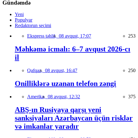
Gündəmdə
Yeni
Populyar
Redaktorun seçimi
Ekspress təhlil,
08 avqust, 17:07
253
Məhkəmə icmalı: 6–7 avqust 2026-cı
il
Qafqaz,
08 avqust, 16:47
250
Onilliklərə uzanan telefon zəngi
Amerika,
08 avqust, 12:32
375
ABŞ-ın Rusiyaya qarşı yeni
sanksiyaları Azərbaycan üçün risklər
və imkanlar yaradır