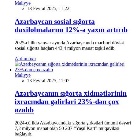
Maliyyə
13 Fevral 2025, 11:22
Azərbaycan sosial sığorta
daxilolmalarını 12%-ə yaxın artırıb
2025-ci ilin yanvar ayında Azərbaycanda məcburi dövlət
sosial sığorta haqları 443,4 milyon manat təşkil edib.
Ardını oxu
Maliyyə
13 Fevral 2025, 11:07
Azərbaycanın sığorta xidmətlərinin
ixracından gəlirləri 23%-dən çox
azalıb
2024-cü ildə Azərbaycandakı sığorta şirkətləri ümumi dəyəri
7,2 milyon manat olan 50 207 “Yaşıl Kart” müqaviləsi
bağlayıb.