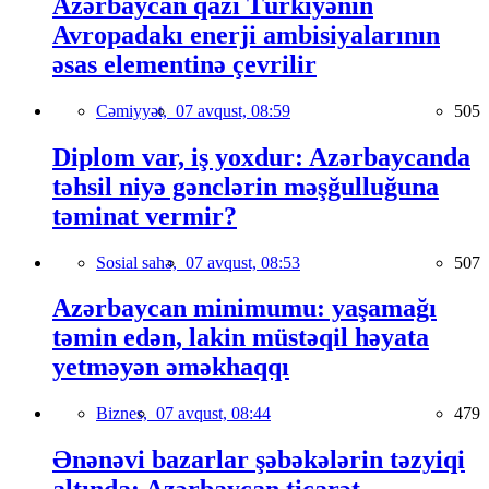
Azərbaycan qazı Türkiyənin
Avropadakı enerji ambisiyalarının
əsas elementinə çevrilir
Cəmiyyət,
07 avqust, 08:59
505
Diplom var, iş yoxdur: Azərbaycanda
təhsil niyə gənclərin məşğulluğuna
təminat vermir?
Sosial sahə,
07 avqust, 08:53
507
Azərbaycan minimumu: yaşamağı
təmin edən, lakin müstəqil həyata
yetməyən əməkhaqqı
Biznes,
07 avqust, 08:44
479
Ənənəvi bazarlar şəbəkələrin təzyiqi