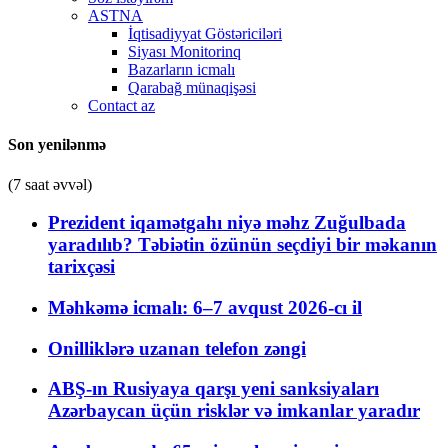
ASTNA
İqtisadiyyat Göstəriciləri
Siyası Monitorinq
Bazarların icmalı
Qarabağ münaqişəsi
Contact az
Son yenilənmə
(7 saat əvvəl)
Prezident iqamətgahı niyə məhz Zuğulbada
yaradılıb? Təbiətin özünün seçdiyi bir məkanın
tarixçəsi
Məhkəmə icmalı: 6–7 avqust 2026-cı il
Onilliklərə uzanan telefon zəngi
ABŞ-ın Rusiyaya qarşı yeni sanksiyaları
Azərbaycan üçün risklər və imkanlar yaradır