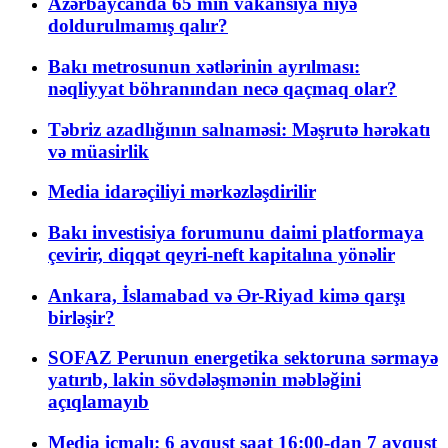
Azərbaycanda 65 min vakansiya niyə
doldurulmamış qalır?
Bakı metrosunun xətlərinin ayrılması:
nəqliyyat böhranından necə qaçmaq olar?
Təbriz azadlığının salnaməsi: Məşrutə hərəkatı
və müasirlik
Media idarəçiliyi mərkəzləşdirilir
Bakı investisiya forumunu daimi platformaya
çevirir, diqqət qeyri-neft kapitalına yönəlir
Ankara, İslamabad və Ər-Riyad kimə qarşı
birləşir?
SOFAZ Perunun energetika sektoruna sərmayə
yatırıb, lakin sövdələşmənin məbləğini
açıqlamayıb
Media icmalı: 6 avqust saat 16:00-dan 7 avqust