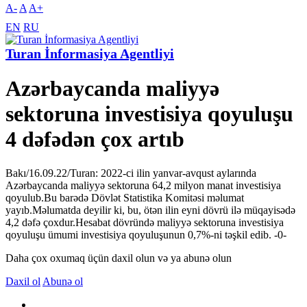
A-
A
A+
EN
RU
Turan İnformasiya Agentliyi
Azərbaycanda maliyyə
sektoruna investisiya qoyuluşu
4 dəfədən çox artıb
Bakı/16.09.22/Turan: 2022-ci ilin yanvar-avqust aylarında
Azərbaycanda maliyyə sektoruna 64,2 milyon manat investisiya
qoyulub.Bu barədə Dövlət Statistika Komitəsi məlumat
yayıb.Məlumatda deyilir ki, bu, ötən ilin eyni dövrü ilə müqayisədə
4,2 dəfə çoxdur.Hesabat dövründə maliyyə sektoruna investisiya
qoyuluşu ümumi investisiya qoyuluşunun 0,7%-ni təşkil edib. -0-
Daha çox oxumaq üçün daxil olun və ya abunə olun
Daxil ol
Abunə ol