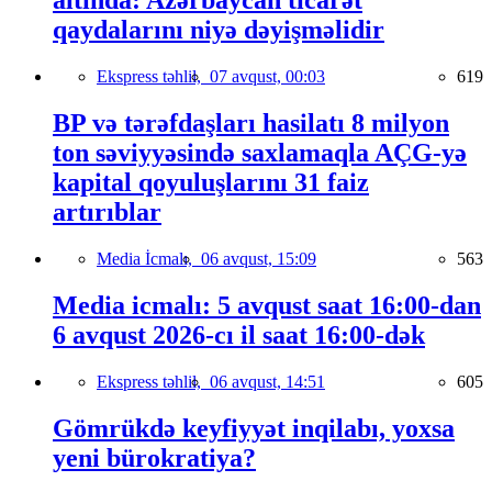
altında: Azərbaycan ticarət
qaydalarını niyə dəyişməlidir
Ekspress təhlil,
07 avqust, 00:03
619
BP və tərəfdaşları hasilatı 8 milyon
ton səviyyəsində saxlamaqla AÇG-yə
kapital qoyuluşlarını 31 faiz
artırıblar
Media İcmalı,
06 avqust, 15:09
563
Media icmalı: 5 avqust saat 16:00-dan
6 avqust 2026-cı il saat 16:00-dək
Ekspress təhlil,
06 avqust, 14:51
605
Gömrükdə keyfiyyət inqilabı, yoxsa
yeni bürokratiya?