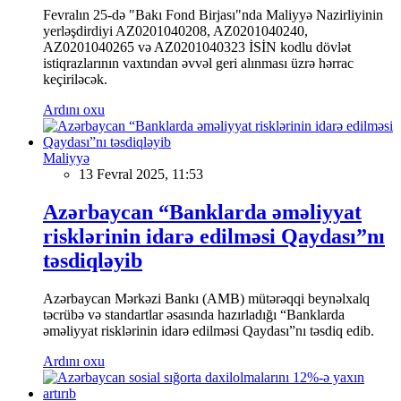
Fevralın 25-də "Bakı Fond Birjası"nda Maliyyə Nazirliyinin
yerləşdirdiyi AZ0201040208, AZ0201040240,
AZ0201040265 və AZ0201040323 İSİN kodlu dövlət
istiqrazlarının vaxtından əvvəl geri alınması üzrə hərrac
keçiriləcək.
Ardını oxu
Maliyyə
13 Fevral 2025, 11:53
Azərbaycan “Banklarda əməliyyat
risklərinin idarə edilməsi Qaydası”nı
təsdiqləyib
Azərbaycan Mərkəzi Bankı (AMB) mütərəqqi beynəlxalq
təcrübə və standartlar əsasında hazırladığı “Banklarda
əməliyyat risklərinin idarə edilməsi Qaydası”nı təsdiq edib.
Ardını oxu