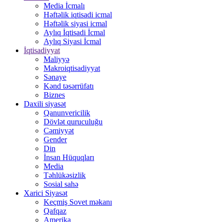
Media İcmalı
Həftəlik iqtisadi icmal
Həftəlik siyasi icmal
Aylıq İqtisadi İcmal
Aylıq Siyasi İcmal
İqtisadiyyat
Maliyyə
Makroiqtisadiyyat
Sənaye
Kənd təsərrüfatı
Biznes
Daxili siyasət
Qanunvericilik
Dövlət quruculuğu
Cəmiyyət
Gender
Din
İnsan Hüquqları
Media
Təhlükəsizlik
Sosial sahə
Xarici Siyasət
Keçmiş Sovet məkanı
Qafqaz
Amerika