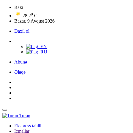
Bakı
0
28.2
C
Bazar, 9 Avqust 2026
Daxil ol
Abunə
Əlaqə
Turan
Ekspress təhlil
İcmallar