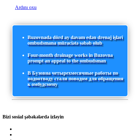
Ardını oxu
Buzovnada dörd ay davam edən drenaj işləri
ombudsmana müraciətə səbəb olub
Four-month drainage works in Buzovna
prompt an appeal to the ombudsman
В Бузовна четырехмесячные работы по
водоотводу стали поводом для обращения
к омбудсмену
Bizi sosial şəbəkələrdə izləyin