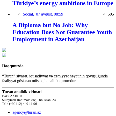
Türkiye’s energy ambitions in Europe
Social,
07 avqust, 08:59
505
A Diploma but No Job: Why
Education Does Not Guarantee Youth
Employment in Azerbaijan
Haqqımızda
“Turan” siyasət, iqtisadiyyat və cəmiyyət həyatının qovuşuğunda
fəaliyyət göstərən müstəqil analitik qurumdur.
Turan analitik xidməti
Bakı, AZ1010
Süleyman Rəhimov küç.,186, Mən. 24
Tel.: (+99412) 440 11 96
agency@turan.az