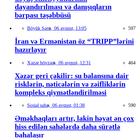
dayandırılması və danışıqların
bərpası təşəbbüsü
Böyük Şərq,
06 avqust, 13:05
597
İran və Ermənistan öz “TRIPP”lərini
hazırlayır
Xəzər hövzəsi,
06 avqust, 12:31
464
Xəzər geri çəkilir: su balansına dair
risklərin, nəticələrin və zəifliklərin
kompleks qiymətləndirilməsi
Sosial sahə,
06 avqust, 01:38
590
Əməkhaqları artır, lakin həyat ən çox
hiss edilən sahələrdə daha sürətlə
bahalaşır