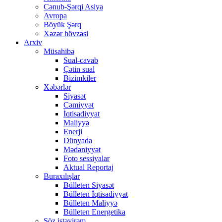
Cənub-Şərqi Asiya
Avropa
Böyük Şərq
Xəzər hövzəsi
Arxiv
Müsahibə
Sual-cavab
Çətin sual
Bizimkiler
Xəbərlər
Siyasət
Cəmiyyət
İqtisadiyyat
Maliyyə
Enerji
Dünyada
Mədəniyyət
Foto sessiyalar
Aktual Reportaj
Buraxılışlar
Bülleten Siyasət
Bülleten İqtisadiyyat
Bülleten Maliyyə
Bülleten Energetika
Söz istəyirəm