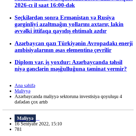
2026-cı il saat 16:00-dək
Seçkilərdən sonra Ermənistan və Rusiya
gərginliyi azaltmağın yollarını axtarır, lakin
əvvəlki ittifaqa qayıdış ehtimalı azdır
Azərbaycan qazı Türkiyənin Avropadakı enerji
ambisiyalarının əsas elementinə çevrilir
Diplom var, iş yoxdur: Azərbaycanda təhsil
niyə gənclərin məşğulluğuna təminat vermir?
Ana səhifə
Maliyyə
Azərbaycanda maliyyə sektoruna investisiya qoyuluşu 4
dəfədən çox artıb
Maliyyə
16 Sentyabr 2022, 15:10
781