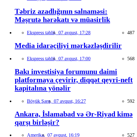
Təbriz azadlığının salnaməsi:
Məşrutə hərəkatı və müasirlik
Ekspress təhlil,
07 avqust, 17:28
487
Media idarəçiliyi mərkəzləşdirilir
Ekspress təhlil,
07 avqust, 17:00
568
Bakı investisiya forumunu daimi
platformaya çevirir, diqqət qeyri-neft
kapitalına yönəlir
Böyük Şərq,
07 avqust, 16:27
592
Ankara, İslamabad və Ər-Riyad kimə
qarşı birləşir?
Amerika,
07 avqust, 16:19
527