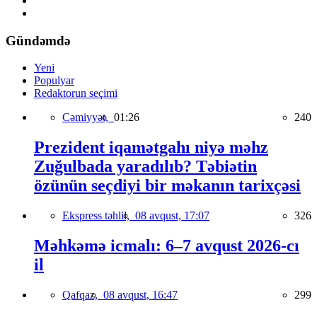
Gündəmdə
Yeni
Populyar
Redaktorun seçimi
Cəmiyyət,
01:26
240
Prezident iqamətgahı niyə məhz
Zuğulbada yaradılıb? Təbiətin
özünün seçdiyi bir məkanın tarixçəsi
Ekspress təhlil,
08 avqust, 17:07
326
Məhkəmə icmalı: 6–7 avqust 2026-cı
il
Qafqaz,
08 avqust, 16:47
299