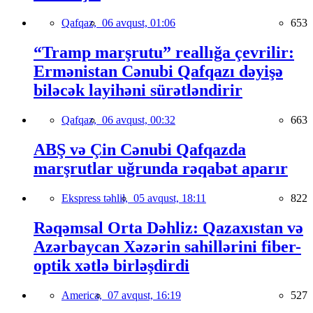
Qafqaz,
06 avqust, 01:06
653
“Tramp marşrutu” reallığa çevrilir:
Ermənistan Cənubi Qafqazı dəyişə
biləcək layihəni sürətləndirir
Qafqaz,
06 avqust, 00:32
663
ABŞ və Çin Cənubi Qafqazda
marşrutlar uğrunda rəqabət aparır
Ekspress təhlil,
05 avqust, 18:11
822
Rəqəmsal Orta Dəhliz: Qazaxıstan və
Azərbaycan Xəzərin sahillərini fiber-
optik xətlə birləşdirdi
America,
07 avqust, 16:19
527