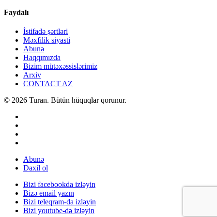
Faydalı
İstifadə şərtləri
Məxfilik siyasti
Abunə
Haqqımızda
Bizim mütəxəssislərimiz
Arxiv
CONTACT AZ
© 2026 Turan. Bütün hüquqlar qorunur.
Abunə
Daxil ol
Bizi facebookda izləyin
Bizə email yazın
Bizi teleqram-da izləyin
Bizi youtube-də izləyin