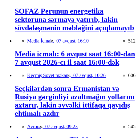
SOFAZ Perunun energetika
sektoruna sərmayə yatırıb, lakin
sövdələşmənin məbləğini açıqlamayıb
Media İcmalı,
07 avqust, 16:10
512
Media icmalı: 6 avqust saat 16:00-dan
7 avqust 2026-cı il saat 16:00-dək
Keçmiş Sovet məkanı,
07 avqust, 10:26
606
Seçkilərdən sonra Ermənistan və
Rusiya gərginliyi azaltmağın yollarını
axtarır, lakin əvvəlki ittifaqa qayıdış
ehtimalı azdır
Avropa,
07 avqust, 09:23
545