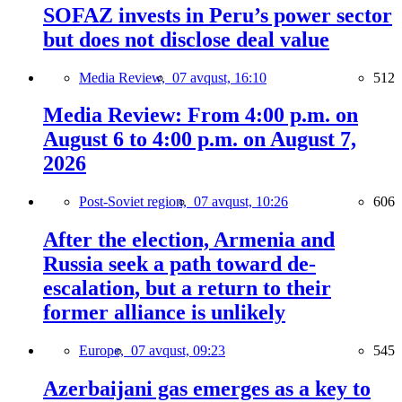
SOFAZ invests in Peru’s power sector
but does not disclose deal value
Media Review,
07 avqust, 16:10
512
Media Review: From 4:00 p.m. on
August 6 to 4:00 p.m. on August 7,
2026
Post-Soviet region,
07 avqust, 10:26
606
After the election, Armenia and
Russia seek a path toward de-
escalation, but a return to their
former alliance is unlikely
Europe,
07 avqust, 09:23
545
Azerbaijani gas emerges as a key to