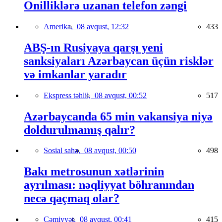
Onilliklərə uzanan telefon zəngi
Amerika,
08 avqust, 12:32
433
ABŞ-ın Rusiyaya qarşı yeni
sanksiyaları Azərbaycan üçün risklər
və imkanlar yaradır
Ekspress təhlil,
08 avqust, 00:52
517
Azərbaycanda 65 min vakansiya niyə
doldurulmamış qalır?
Sosial sahə,
08 avqust, 00:50
498
Bakı metrosunun xətlərinin
ayrılması: nəqliyyat böhranından
necə qaçmaq olar?
Cəmiyyət,
08 avqust, 00:41
415