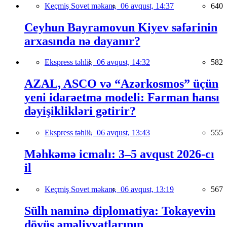
Keçmiş Sovet məkanı,
06 avqust, 14:37
640
Ceyhun Bayramovun Kiyev səfərinin
arxasında nə dayanır?
Ekspress təhlil,
06 avqust, 14:32
582
AZAL, ASCO və “Azərkosmos” üçün
yeni idarəetmə modeli: Fərman hansı
dəyişiklikləri gətirir?
Ekspress təhlil,
06 avqust, 13:43
555
Məhkəmə icmalı: 3–5 avqust 2026-cı
il
Keçmiş Sovet məkanı,
06 avqust, 13:19
567
Sülh naminə diplomatiya: Tokayevin
döyüş əməliyyatlarının