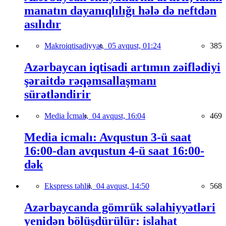
manatın dayanıqlılığı hələ də neftdən
asılıdır
Makroiqtisadiyyat,
05 avqust, 01:24
385
Azərbaycan iqtisadi artımın zəiflədiyi
şəraitdə rəqəmsallaşmanı
sürətləndirir
Media İcmalı,
04 avqust, 16:04
469
Media icmalı: Avqustun 3-ü saat
16:00-dan avqustun 4-ü saat 16:00-
dək
Ekspress təhlil,
04 avqust, 14:50
568
Azərbaycanda gömrük səlahiyyətləri
yenidən bölüşdürülür: islahat