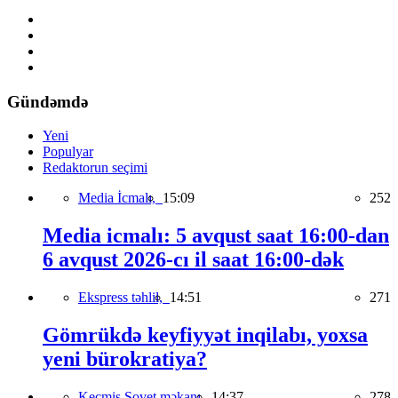
Gündəmdə
Yeni
Populyar
Redaktorun seçimi
Media İcmalı,
15:09
252
Media icmalı: 5 avqust saat 16:00-dan
6 avqust 2026-cı il saat 16:00-dək
Ekspress təhlil,
14:51
271
Gömrükdə keyfiyyət inqilabı, yoxsa
yeni bürokratiya?
Keçmiş Sovet məkanı,
14:37
278