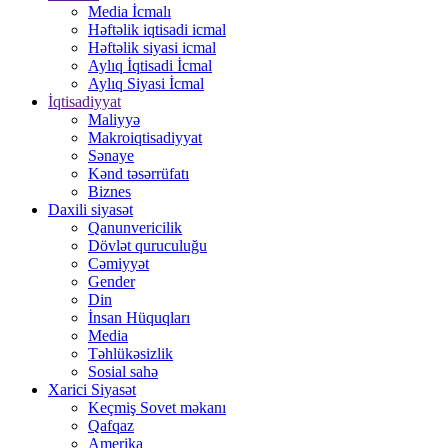
Media İcmalı
Həftəlik iqtisadi icmal
Həftəlik siyasi icmal
Aylıq İqtisadi İcmal
Aylıq Siyasi İcmal
İqtisadiyyat
Maliyyə
Makroiqtisadiyyat
Sənaye
Kənd təsərrüfatı
Biznes
Daxili siyasət
Qanunvericilik
Dövlət quruculuğu
Cəmiyyət
Gender
Din
İnsan Hüquqları
Media
Təhlükəsizlik
Sosial sahə
Xarici Siyasət
Keçmiş Sovet məkanı
Qafqaz
Amerika