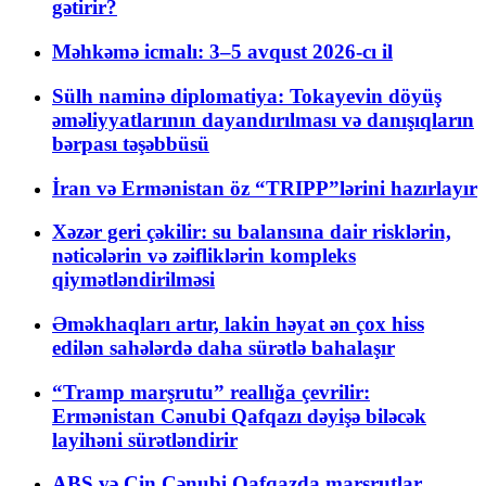
gətirir?
Məhkəmə icmalı: 3–5 avqust 2026-cı il
Sülh naminə diplomatiya: Tokayevin döyüş
əməliyyatlarının dayandırılması və danışıqların
bərpası təşəbbüsü
İran və Ermənistan öz “TRIPP”lərini hazırlayır
Xəzər geri çəkilir: su balansına dair risklərin,
nəticələrin və zəifliklərin kompleks
qiymətləndirilməsi
Əməkhaqları artır, lakin həyat ən çox hiss
edilən sahələrdə daha sürətlə bahalaşır
“Tramp marşrutu” reallığa çevrilir:
Ermənistan Cənubi Qafqazı dəyişə biləcək
layihəni sürətləndirir
ABŞ və Çin Cənubi Qafqazda marşrutlar