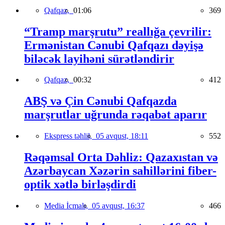
Qafqaz,
01:06
369
“Tramp marşrutu” reallığa çevrilir:
Ermənistan Cənubi Qafqazı dəyişə
biləcək layihəni sürətləndirir
Qafqaz,
00:32
412
ABŞ və Çin Cənubi Qafqazda
marşrutlar uğrunda rəqabət aparır
Ekspress təhlil,
05 avqust, 18:11
552
Rəqəmsal Orta Dəhliz: Qazaxıstan və
Azərbaycan Xəzərin sahillərini fiber-
optik xətlə birləşdirdi
Media İcmalı,
05 avqust, 16:37
466