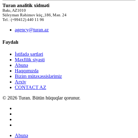
Turan analitik xidməti
Bakı, AZ1010
Süleyman Rəhimov küç.,186, Mən. 24
Tel.: (+99412) 440 11 96
agency@turan.az
Faydalı
İstifadə şərtləri
Məxfilik siyasti
Abunə
Haqqımızda
Bizim mütəxəssislərimiz
Arxiv
CONTACT AZ
© 2026 Turan. Bütün hüquqlar qorunur.
Abunə