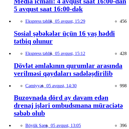
Media icmalı: 4 avqust saat 16:00-dan
5 avqust saat 16:00-dək
Ekspress təhlil,
05 avqust, 15:29
456
Sosial şəbəkələr üçün 16 yaş həddi
tətbiq olunur
Ekspress təhlil,
05 avqust, 15:12
428
Dövlət əmlakının qurumlar arasında
verilməsi qaydaları sadələşdirilib
Cəmiyyət,
05 avqust, 14:30
998
Buzovnada dörd ay davam edən
drenaj işləri ombudsmana müraciətə
səbəb olub
Böyük Şərq,
05 avqust, 13:05
396