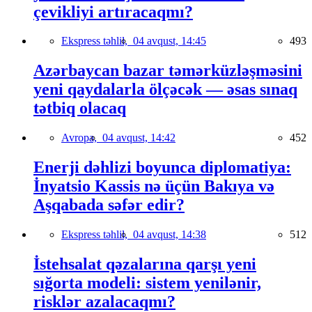
çevikliyi artıracaqmı?
Ekspress təhlil,
04 avqust, 14:45
493
Azərbaycan bazar təmərküzləşməsini
yeni qaydalarla ölçəcək — əsas sınaq
tətbiq olacaq
Avropa,
04 avqust, 14:42
452
Enerji dəhlizi boyunca diplomatiya:
İnyatsio Kassis nə üçün Bakıya və
Aşqabada səfər edir?
Ekspress təhlil,
04 avqust, 14:38
512
İstehsalat qəzalarına qarşı yeni
sığorta modeli: sistem yenilənir,
risklər azalacaqmı?