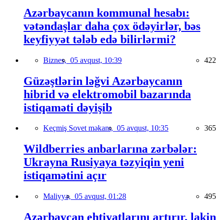
Azərbaycanın kommunal hesabı:
vətəndaşlar daha çox ödəyirlər, bəs
keyfiyyət tələb edə bilirlərmi?
Biznes,
05 avqust, 10:39
422
Güzəştlərin ləğvi Azərbaycanın
hibrid və elektromobil bazarında
istiqaməti dəyişib
Keçmiş Sovet məkanı,
05 avqust, 10:35
365
Wildberries anbarlarına zərbələr:
Ukrayna Rusiyaya təzyiqin yeni
istiqamətini açır
Maliyyə,
05 avqust, 01:28
495
Azərbaycan ehtiyatlarını artırır, lakin