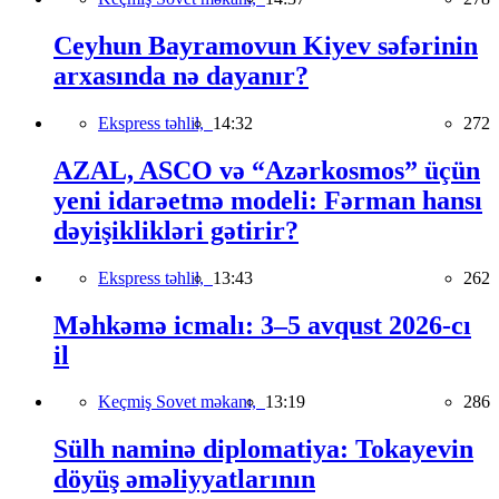
Ceyhun Bayramovun Kiyev səfərinin
arxasında nə dayanır?
Ekspress təhlil,
14:32
272
AZAL, ASCO və “Azərkosmos” üçün
yeni idarəetmə modeli: Fərman hansı
dəyişiklikləri gətirir?
Ekspress təhlil,
13:43
262
Məhkəmə icmalı: 3–5 avqust 2026-cı
il
Keçmiş Sovet məkanı,
13:19
286
Sülh naminə diplomatiya: Tokayevin
döyüş əməliyyatlarının