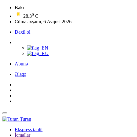
Bakı
0
28.3
C
Cümə axşamı, 6 Avqust 2026
Daxil ol
Abunə
Əlaqə
Turan
Ekspress təhlil
İcmallar