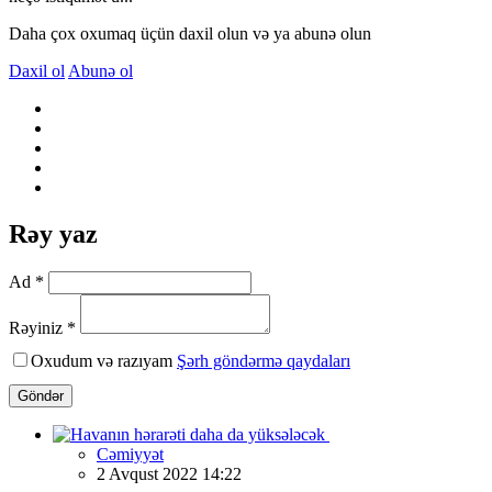
Daha çox oxumaq üçün daxil olun və ya abunə olun
Daxil ol
Abunə ol
Rəy yaz
Ad *
Rəyiniz *
Oxudum və razıyam
Şərh göndərmə qaydaları
Göndər
Cəmiyyət
2 Avqust 2022 14:22