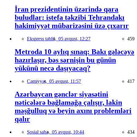
İran prezidentinin üzərində qara
buludlar: istefa təkzibi Tehrandakı
hakimiyyət mübarizəsini üzə çıxarır
Ekspress təhlil,
05 avqust, 12:27
459
Metroda 10 aylıq sınaq: Bakı gələcəyə
hazırlaşır, bəs sərnişin bu günün
yükünü necə daşıyacaq?
Cəmiyyət,
05 avqust, 11:57
417
Azərbaycan gənclər siyasətini
nəticələrə bağlamağa çalışır, lakin
məşğulluq və beyin axını problemləri
qalır
Sosial sahə,
05 avqust, 10:44
434