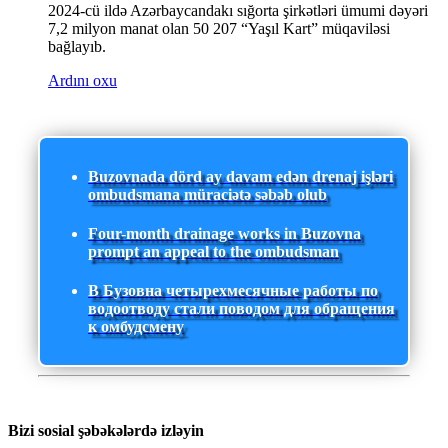
2024-cü ildə Azərbaycandakı sığorta şirkətləri ümumi dəyəri
7,2 milyon manat olan 50 207 “Yaşıl Kart” müqaviləsi
bağlayıb.
Ardını oxu
Buzovnada dörd ay davam edən drenaj işləri
ombudsmana müraciətə səbəb olub
Four-month drainage works in Buzovna
prompt an appeal to the ombudsman
В Бузовна четырехмесячные работы по
водоотводу стали поводом для обращения
к омбудсмену
Bizi sosial şəbəkələrdə izləyin