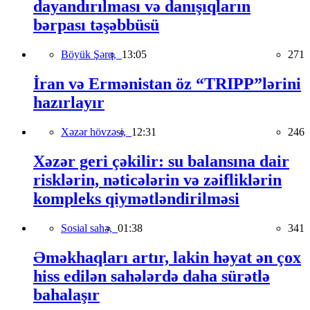
dayandırılması və danışıqların
bərpası təşəbbüsü
Böyük Şərq,
13:05
271
İran və Ermənistan öz “TRIPP”lərini
hazırlayır
Xəzər hövzəsi,
12:31
246
Xəzər geri çəkilir: su balansına dair
risklərin, nəticələrin və zəifliklərin
kompleks qiymətləndirilməsi
Sosial sahə,
01:38
341
Əməkhaqları artır, lakin həyat ən çox
hiss edilən sahələrdə daha sürətlə
bahalaşır