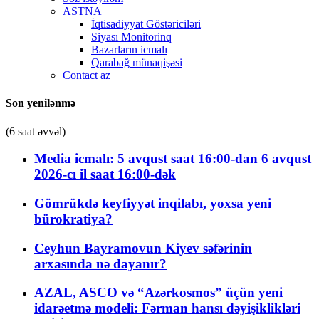
ASTNA
İqtisadiyyat Göstəriciləri
Siyası Monitorinq
Bazarların icmalı
Qarabağ münaqişəsi
Contact az
Son yenilənmə
(6 saat əvvəl)
Media icmalı: 5 avqust saat 16:00-dan 6 avqust
2026-cı il saat 16:00-dək
Gömrükdə keyfiyyət inqilabı, yoxsa yeni
bürokratiya?
Ceyhun Bayramovun Kiyev səfərinin
arxasında nə dayanır?
AZAL, ASCO və “Azərkosmos” üçün yeni
idarəetmə modeli: Fərman hansı dəyişiklikləri