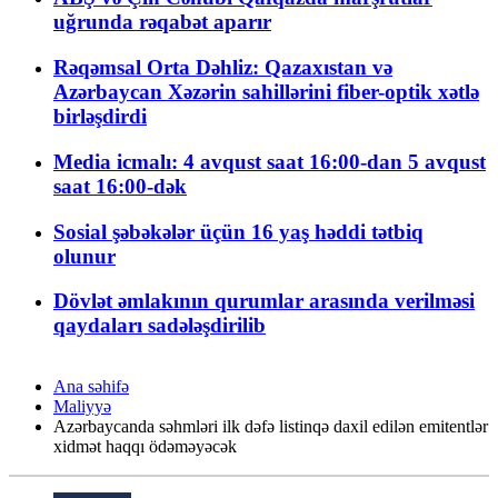
uğrunda rəqabət aparır
Rəqəmsal Orta Dəhliz: Qazaxıstan və
Azərbaycan Xəzərin sahillərini fiber-optik xətlə
birləşdirdi
Media icmalı: 4 avqust saat 16:00-dan 5 avqust
saat 16:00-dək
Sosial şəbəkələr üçün 16 yaş həddi tətbiq
olunur
Dövlət əmlakının qurumlar arasında verilməsi
qaydaları sadələşdirilib
Ana səhifə
Maliyyə
Azərbaycanda səhmləri ilk dəfə listinqə daxil edilən emitentlər
xidmət haqqı ödəməyəcək