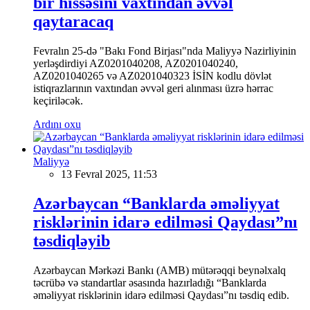
bir hissəsini vaxtından əvvəl
qaytaracaq
Fevralın 25-də "Bakı Fond Birjası"nda Maliyyə Nazirliyinin
yerləşdirdiyi AZ0201040208, AZ0201040240,
AZ0201040265 və AZ0201040323 İSİN kodlu dövlət
istiqrazlarının vaxtından əvvəl geri alınması üzrə hərrac
keçiriləcək.
Ardını oxu
Maliyyə
13 Fevral 2025, 11:53
Azərbaycan “Banklarda əməliyyat
risklərinin idarə edilməsi Qaydası”nı
təsdiqləyib
Azərbaycan Mərkəzi Bankı (AMB) mütərəqqi beynəlxalq
təcrübə və standartlar əsasında hazırladığı “Banklarda
əməliyyat risklərinin idarə edilməsi Qaydası”nı təsdiq edib.