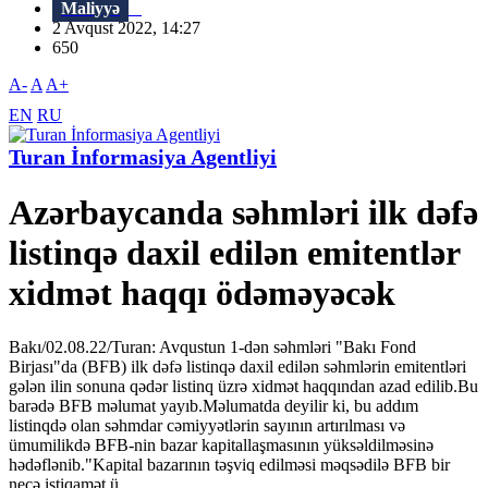
Maliyyə
2 Avqust 2022, 14:27
650
A-
A
A+
EN
RU
Turan İnformasiya Agentliyi
Azərbaycanda səhmləri ilk dəfə
listinqə daxil edilən emitentlər
xidmət haqqı ödəməyəcək
Bakı/02.08.22/Turan: Avqustun 1-dən səhmləri "Bakı Fond
Birjası"da (BFB) ilk dəfə listinqə daxil edilən səhmlərin emitentləri
gələn ilin sonuna qədər listinq üzrə xidmət haqqından azad edilib.Bu
barədə BFB məlumat yayıb.Məlumatda deyilir ki, bu addım
listinqdə olan səhmdar cəmiyyətlərin sayının artırılması və
ümumilikdə BFB-nin bazar kapitallaşmasının yüksəldilməsinə
hədəflənib."Kapital bazarının təşviq edilməsi məqsədilə BFB bir
neçə istiqamət ü...