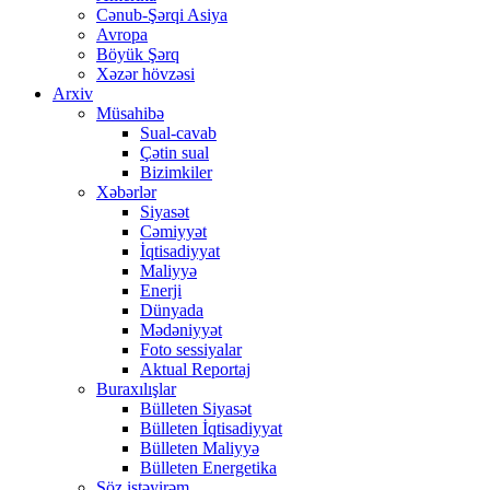
Cənub-Şərqi Asiya
Avropa
Böyük Şərq
Xəzər hövzəsi
Arxiv
Müsahibə
Sual-cavab
Çətin sual
Bizimkiler
Xəbərlər
Siyasət
Cəmiyyət
İqtisadiyyat
Maliyyə
Enerji
Dünyada
Mədəniyyət
Foto sessiyalar
Aktual Reportaj
Buraxılışlar
Bülleten Siyasət
Bülleten İqtisadiyyat
Bülleten Maliyyə
Bülleten Energetika
Söz istəyirəm