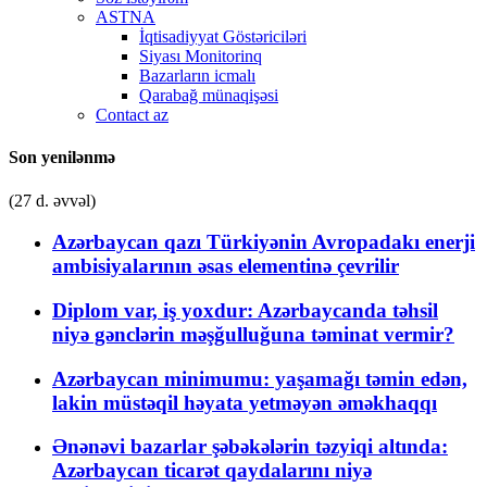
ASTNA
İqtisadiyyat Göstəriciləri
Siyası Monitorinq
Bazarların icmalı
Qarabağ münaqişəsi
Contact az
Son yenilənmə
(27 d. əvvəl)
Azərbaycan qazı Türkiyənin Avropadakı enerji
ambisiyalarının əsas elementinə çevrilir
Diplom var, iş yoxdur: Azərbaycanda təhsil
niyə gənclərin məşğulluğuna təminat vermir?
Azərbaycan minimumu: yaşamağı təmin edən,
lakin müstəqil həyata yetməyən əməkhaqqı
Ənənəvi bazarlar şəbəkələrin təzyiqi altında:
Azərbaycan ticarət qaydalarını niyə