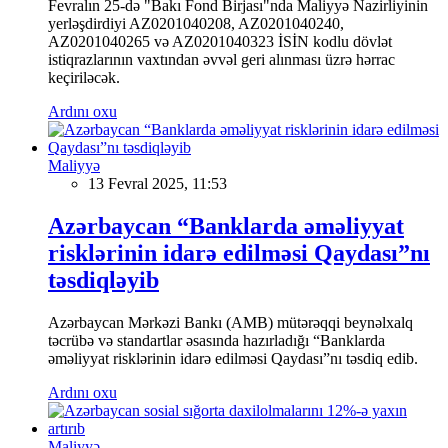
Fevralın 25-də "Bakı Fond Birjası"nda Maliyyə Nazirliyinin
yerləşdirdiyi AZ0201040208, AZ0201040240,
AZ0201040265 və AZ0201040323 İSİN kodlu dövlət
istiqrazlarının vaxtından əvvəl geri alınması üzrə hərrac
keçiriləcək.
Ardını oxu
Maliyyə
13 Fevral 2025, 11:53
Azərbaycan “Banklarda əməliyyat
risklərinin idarə edilməsi Qaydası”nı
təsdiqləyib
Azərbaycan Mərkəzi Bankı (AMB) mütərəqqi beynəlxalq
təcrübə və standartlar əsasında hazırladığı “Banklarda
əməliyyat risklərinin idarə edilməsi Qaydası”nı təsdiq edib.
Ardını oxu
Maliyyə