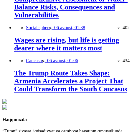
Balance Risks, Consequences and
Vulnerabilities
Social sphere,
06 avqust, 01:38
402
Wages are rising, but life is getting
dearer where it matters most
Caucasus,
06 avqust, 01:06
434
The Trump Route Takes Shape:
Armenia Accelerates a Project That
Could Transform the South Caucasus
Haqqımızda
“Turan” siyasət, iqtisadiyyat və cəmiyyət həyatının qovuşuğunda