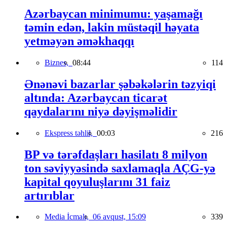
Azərbaycan minimumu: yaşamağı
təmin edən, lakin müstəqil həyata
yetməyən əməkhaqqı
Biznes,
08:44
114
Ənənəvi bazarlar şəbəkələrin təzyiqi
altında: Azərbaycan ticarət
qaydalarını niyə dəyişməlidir
Ekspress təhlil,
00:03
216
BP və tərəfdaşları hasilatı 8 milyon
ton səviyyəsində saxlamaqla AÇG-yə
kapital qoyuluşlarını 31 faiz
artırıblar
Media İcmalı,
06 avqust, 15:09
339