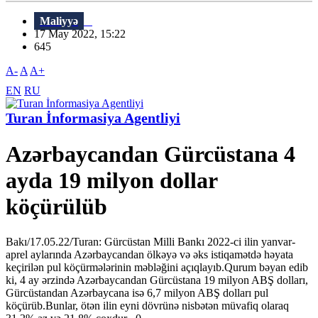
Maliyyə
17 May 2022, 15:22
645
A-
A
A+
EN
RU
Turan İnformasiya Agentliyi
Azərbaycandan Gürcüstana 4
ayda 19 milyon dollar
köçürülüb
Bakı/17.05.22/Turan: Gürcüstan Milli Bankı 2022-ci ilin yanvar-
aprel aylarında Azərbaycandan ölkəyə və əks istiqamətdə həyata
keçirilən pul köçürmələrinin məbləğini açıqlayıb.Qurum bəyan edib
ki, 4 ay ərzində Azərbaycandan Gürcüstana 19 milyon ABŞ dolları,
Gürcüstandan Azərbaycana isə 6,7 milyon ABŞ dolları pul
köçürüb.Bunlar, ötən ilin eyni dövrünə nisbətən müvafiq olaraq