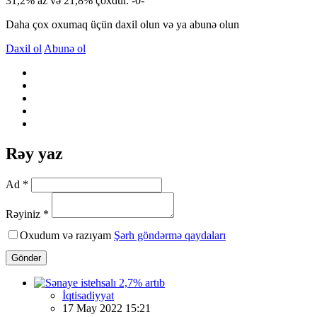
31,2% az və 21,8% çoxdur. -0-
Daha çox oxumaq üçün daxil olun və ya abunə olun
Daxil ol
Abunə ol
Rəy yaz
Ad *
Rəyiniz *
Oxudum və razıyam
Şərh göndərmə qaydaları
Göndər
İqtisadiyyat
17 May 2022 15:21