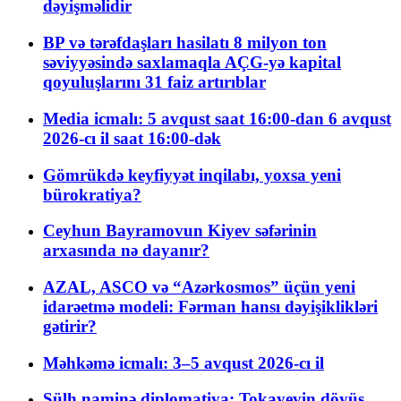
dəyişməlidir
BP və tərəfdaşları hasilatı 8 milyon ton
səviyyəsində saxlamaqla AÇG-yə kapital
qoyuluşlarını 31 faiz artırıblar
Media icmalı: 5 avqust saat 16:00-dan 6 avqust
2026-cı il saat 16:00-dək
Gömrükdə keyfiyyət inqilabı, yoxsa yeni
bürokratiya?
Ceyhun Bayramovun Kiyev səfərinin
arxasında nə dayanır?
AZAL, ASCO və “Azərkosmos” üçün yeni
idarəetmə modeli: Fərman hansı dəyişiklikləri
gətirir?
Məhkəmə icmalı: 3–5 avqust 2026-cı il
Sülh naminə diplomatiya: Tokayevin döyüş