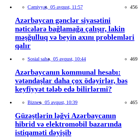
Cəmiyyət,
05 avqust, 11:57
456
Azərbaycan gənclər siyasətini
nəticələrə bağlamağa çalışır, lakin
məşğulluq və beyin axını problemləri
qalır
Sosial sahə,
05 avqust, 10:44
469
Azərbaycanın kommunal hesabı:
vətəndaşlar daha çox ödəyirlər, bəs
keyfiyyət tələb edə bilirlərmi?
Biznes,
05 avqust, 10:39
465
Güzəştlərin ləğvi Azərbaycanın
hibrid və elektromobil bazarında
istiqaməti dəyişib