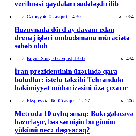
verilməsi qaydaları sadələşdirilib
Cəmiyyət,
05 avqust, 14:30
1064
Buzovnada dörd ay davam edən
drenaj işləri ombudsmana müraciətə
səbəb olub
Böyük Şərq,
05 avqust, 13:05
434
İran prezidentinin üzərində qara
buludlar: istefa təkzibi Tehrandakı
hakimiyyət mübarizəsini üzə çıxarır
Ekspress təhlil,
05 avqust, 12:27
506
Metroda 10 aylıq sınaq: Bakı gələcəyə
hazırlaşır, bəs sərnişin bu günün
yükünü necə daşıyacaq?