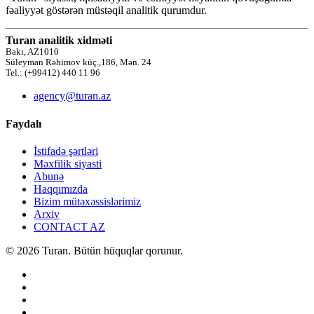
fəaliyyət göstərən müstəqil analitik qurumdur.
Turan analitik xidməti
Bakı, AZ1010
Süleyman Rəhimov küç.,186, Mən. 24
Tel.: (+99412) 440 11 96
agency@turan.az
Faydalı
İstifadə şərtləri
Məxfilik siyasti
Abunə
Haqqımızda
Bizim mütəxəssislərimiz
Arxiv
CONTACT AZ
© 2026 Turan. Bütün hüquqlar qorunur.