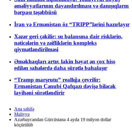
əməliyyatlarının dayandırılması və danışıqların
bərpası təşəbbüsü
İran və Ermənistan öz “TRIPP”lərini hazırlayır
Xəzər geri çəkilir: su balansına dair risklərin,
nəticələrin və zəifliklərin kompleks
qiymətləndirilməsi
Əməkhaqları artır, lakin həyat ən çox hiss
edilən sahələrdə daha sürətlə bahalaşır
“Tramp marşrutu” reallığa çevrilir:
Ermənistan Cənubi Qafqazı dəyişə biləcək
layihəni sürətləndirir
Ana səhifə
Maliyyə
Azərbaycandan Gürcüstana 4 ayda 19 milyon dollar
köçürülüb