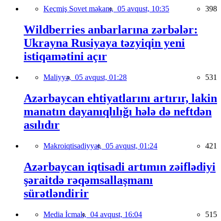
Keçmiş Sovet məkanı,
05 avqust, 10:35
398
Wildberries anbarlarına zərbələr:
Ukrayna Rusiyaya təzyiqin yeni
istiqamətini açır
Maliyyə,
05 avqust, 01:28
531
Azərbaycan ehtiyatlarını artırır, lakin
manatın dayanıqlılığı hələ də neftdən
asılıdır
Makroiqtisadiyyat,
05 avqust, 01:24
421
Azərbaycan iqtisadi artımın zəiflədiyi
şəraitdə rəqəmsallaşmanı
sürətləndirir
Media İcmalı,
04 avqust, 16:04
515