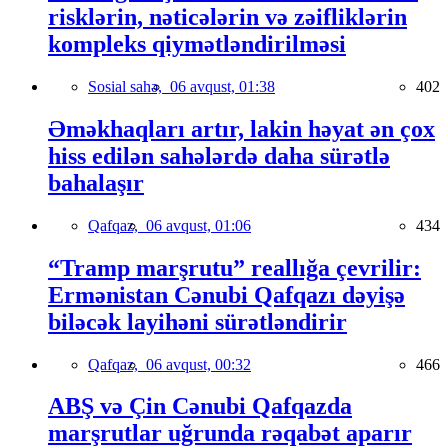
risklərin, nəticələrin və zəifliklərin
kompleks qiymətləndirilməsi
Sosial sahə,
06 avqust, 01:38
402
Əməkhaqları artır, lakin həyat ən çox
hiss edilən sahələrdə daha sürətlə
bahalaşır
Qafqaz,
06 avqust, 01:06
434
“Tramp marşrutu” reallığa çevrilir:
Ermənistan Cənubi Qafqazı dəyişə
biləcək layihəni sürətləndirir
Qafqaz,
06 avqust, 00:32
466
ABŞ və Çin Cənubi Qafqazda
marşrutlar uğrunda rəqabət aparır