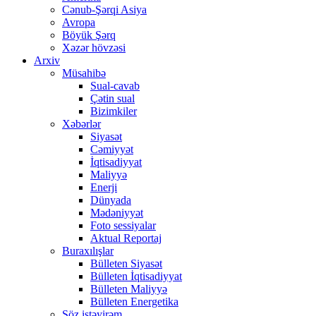
Cənub-Şərqi Asiya
Avropa
Böyük Şərq
Xəzər hövzəsi
Arxiv
Müsahibə
Sual-cavab
Çətin sual
Bizimkiler
Xəbərlər
Siyasət
Cəmiyyət
İqtisadiyyat
Maliyyə
Enerji
Dünyada
Mədəniyyət
Foto sessiyalar
Aktual Reportaj
Buraxılışlar
Bülleten Siyasət
Bülleten İqtisadiyyat
Bülleten Maliyyə
Bülleten Energetika
Söz istəyirəm