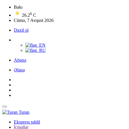
Bakı
0
26.2
C
Cümə, 7 Avqust 2026
Daxil ol
Abunə
Əlaqə
Turan
Ekspress təhlil
İcmallar