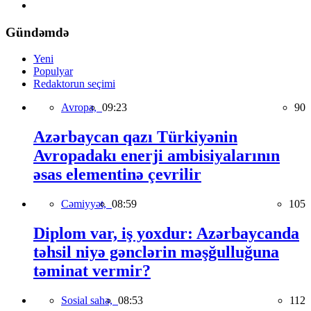
Gündəmdə
Yeni
Populyar
Redaktorun seçimi
Avropa,
09:23
90
Azərbaycan qazı Türkiyənin
Avropadakı enerji ambisiyalarının
əsas elementinə çevrilir
Cəmiyyət,
08:59
105
Diplom var, iş yoxdur: Azərbaycanda
təhsil niyə gənclərin məşğulluğuna
təminat vermir?
Sosial sahə,
08:53
112