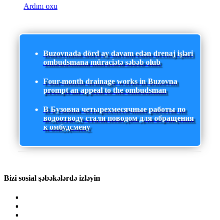
Ardını oxu
Buzovnada dörd ay davam edən drenaj işləri
ombudsmana müraciətə səbəb olub
Four-month drainage works in Buzovna
prompt an appeal to the ombudsman
В Бузовна четырехмесячные работы по
водоотводу стали поводом для обращения
к омбудсмену
Bizi sosial şəbəkələrdə izləyin