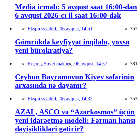
Media icmalı: 5 avqust saat 16:00-dan
6 avqust 2026-cı il saat 16:00-dək
Ekspress təhlil,
06 avqust, 14:51
357
Gömrükdə keyfiyyət inqilabı, yoxsa
yeni bürokratiya?
Keçmiş Sovet məkanı,
06 avqust, 14:37
381
Ceyhun Bayramovun Kiyev səfərinin
arxasında nə dayanır?
Ekspress təhlil,
06 avqust, 14:32
353
AZAL, ASCO və “Azərkosmos” üçün
yeni idarəetmə modeli: Fərman hansı
dəyişiklikləri gətirir?