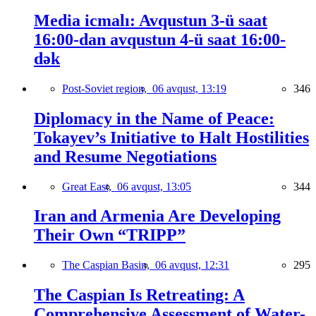
Media icmalı: Avqustun 3-ü saat
16:00-dan avqustun 4-ü saat 16:00-
dək
Post-Soviet region,
06 avqust, 13:19
346
Diplomacy in the Name of Peace:
Tokayev’s Initiative to Halt Hostilities
and Resume Negotiations
Great East,
06 avqust, 13:05
344
Iran and Armenia Are Developing
Their Own “TRIPP”
The Caspian Basin,
06 avqust, 12:31
295
The Caspian Is Retreating: A
Comprehensive Assessment of Water-