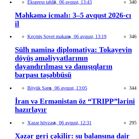
Ekspress təhlil,
06 avqust, 13:43
340
Məhkəmə icmalı: 3–5 avqust 2026-cı
il
Keçmiş Sovet məkanı,
06 avqust, 13:19
346
Sülh naminə diplomatiya: Tokayevin
döyüş əməliyyatlarının
dayandırılması və danışıqların
bərpası təşəbbüsü
Böyük Şərq,
06 avqust, 13:05
344
İran və Ermənistan öz “TRIPP”lərini
hazırlayır
Xəzər hövzəsi,
06 avqust, 12:31
295
Xəzər geri çəkilir: su balansına dair