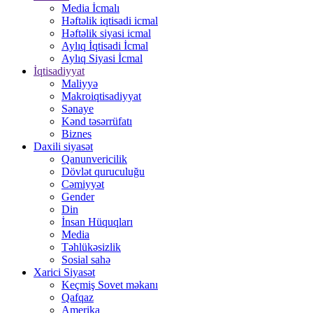
Media İcmalı
Həftəlik iqtisadi icmal
Həftəlik siyasi icmal
Aylıq İqtisadi İcmal
Aylıq Siyasi İcmal
İqtisadiyyat
Maliyyə
Makroiqtisadiyyat
Sənaye
Kənd təsərrüfatı
Biznes
Daxili siyasət
Qanunvericilik
Dövlət quruculuğu
Cəmiyyət
Gender
Din
İnsan Hüquqları
Media
Təhlükəsizlik
Sosial sahə
Xarici Siyasət
Keçmiş Sovet məkanı
Qafqaz
Amerika