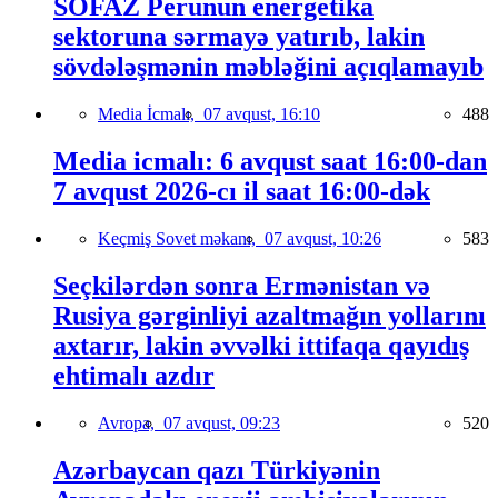
SOFAZ Perunun energetika
sektoruna sərmayə yatırıb, lakin
sövdələşmənin məbləğini açıqlamayıb
Media İcmalı,
07 avqust, 16:10
488
Media icmalı: 6 avqust saat 16:00-dan
7 avqust 2026-cı il saat 16:00-dək
Keçmiş Sovet məkanı,
07 avqust, 10:26
583
Seçkilərdən sonra Ermənistan və
Rusiya gərginliyi azaltmağın yollarını
axtarır, lakin əvvəlki ittifaqa qayıdış
ehtimalı azdır
Avropa,
07 avqust, 09:23
520
Azərbaycan qazı Türkiyənin