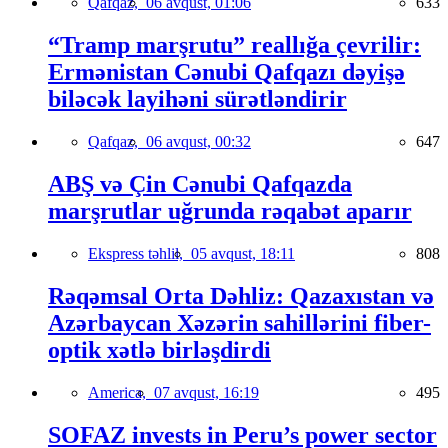
Qafqaz,
06 avqust, 01:06
633
“Tramp marşrutu” reallığa çevrilir:
Ermənistan Cənubi Qafqazı dəyişə
biləcək layihəni sürətləndirir
Qafqaz,
06 avqust, 00:32
647
ABŞ və Çin Cənubi Qafqazda
marşrutlar uğrunda rəqabət aparır
Ekspress təhlil,
05 avqust, 18:11
808
Rəqəmsal Orta Dəhliz: Qazaxıstan və
Azərbaycan Xəzərin sahillərini fiber-
optik xətlə birləşdirdi
America,
07 avqust, 16:19
495
SOFAZ invests in Peru’s power sector