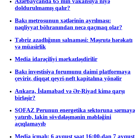
Azərbaycanda 65 min vakansiya niyə
doldurulmamış qalır?
Bakı metrosunun xətlərinin ayrılması:
nəqliyyat böhranından necə qaçmaq olar?
Təbriz azadlığının salnaməsi: Məşrutə hərəkatı
və müasirlik
Media idarəçiliyi mərkəzləşdirilir
Bakı investisiya forumunu daimi platformaya
çevirir, diqqət qeyri-neft kapitalına yönəlir
Ankara, İslamabad və Ər-Riyad kimə qarşı
birləşir?
SOFAZ Perunun energetika sektoruna sərmayə
yatırıb, lakin sövdələşmənin məbləğini
açıqlamayıb
Media icmalı: 6 avqust saat 16:00-dan 7 avqust