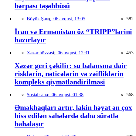
bərpası təşəbbüsü
Böyük Şərq,
06 avqust, 13:05
582
İran və Ermənistan öz “TRIPP”lərini
hazırlayır
Xəzər hövzəsi,
06 avqust, 12:31
453
Xəzər geri çəkilir: su balansına dair
risklərin, nəticələrin və zəifliklərin
kompleks qiymətləndirilməsi
Sosial sahə,
06 avqust, 01:38
568
Əməkhaqları artır, lakin həyat ən çox
hiss edilən sahələrdə daha sürətlə
bahalaşır