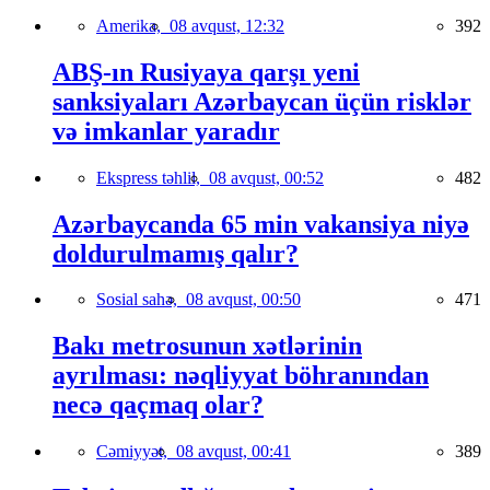
Amerika,
08 avqust, 12:32
392
ABŞ-ın Rusiyaya qarşı yeni
sanksiyaları Azərbaycan üçün risklər
və imkanlar yaradır
Ekspress təhlil,
08 avqust, 00:52
482
Azərbaycanda 65 min vakansiya niyə
doldurulmamış qalır?
Sosial sahə,
08 avqust, 00:50
471
Bakı metrosunun xətlərinin
ayrılması: nəqliyyat böhranından
necə qaçmaq olar?
Cəmiyyət,
08 avqust, 00:41
389