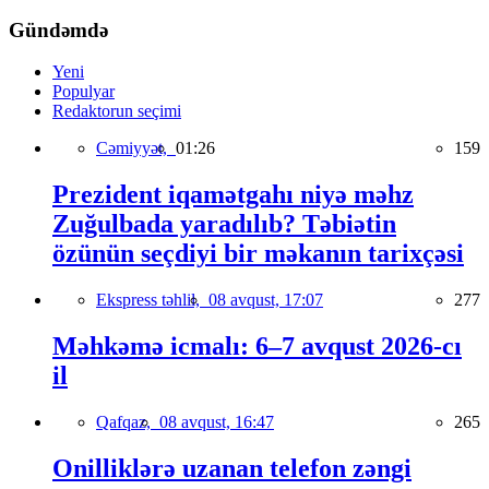
Gündəmdə
Yeni
Populyar
Redaktorun seçimi
Cəmiyyət,
01:26
159
Prezident iqamətgahı niyə məhz
Zuğulbada yaradılıb? Təbiətin
özünün seçdiyi bir məkanın tarixçəsi
Ekspress təhlil,
08 avqust, 17:07
277
Məhkəmə icmalı: 6–7 avqust 2026-cı
il
Qafqaz,
08 avqust, 16:47
265
Onilliklərə uzanan telefon zəngi