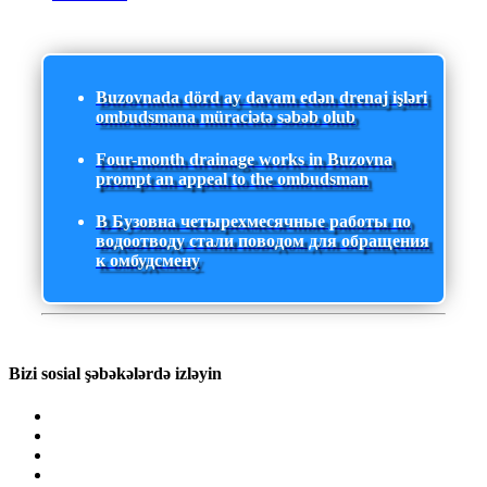
Buzovnada dörd ay davam edən drenaj işləri
ombudsmana müraciətə səbəb olub
Four-month drainage works in Buzovna
prompt an appeal to the ombudsman
В Бузовна четырехмесячные работы по
водоотводу стали поводом для обращения
к омбудсмену
Bizi sosial şəbəkələrdə izləyin