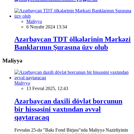
Maliyyə
6 Noyabr 2024 13:34
Azərbaycan TDT ölkələrinin Mərkəzi
Banklarının Şurasına üzv olub
Maliyyə
Maliyyə
13 Fevral 2025, 12:43
Azərbaycan daxili dövlət borcunun
bir hissəsini vaxtından əvvəl
qaytaracaq
Fevralın 25-də "Bakı Fond Birjası"nda Maliyyə Nazirliyinin