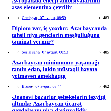
Avropadakı enerji ambisiyalarının
əsas elementinə çevrilir
Cəmiyyət,
07 avqust, 08:59
483
Diplom var, iş yoxdur: Azərbaycanda
təhsil niyə gənclərin məşğulluğuna
təminat vermir?
Sosial sahə,
07 avqust, 08:53
485
Azərbaycan minimumu: yaşamağı
təmin edən, lakin müstəqil həyata
yetməyən əməkhaqqı
Biznes,
07 avqust, 08:44
462
Ənənəvi bazarlar şəbəkələrin təzyiqi
altında: Azərbaycan ticarət
qaydalarını niyə dəyişməlidir