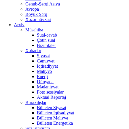
Cənub-Şərqi Asiya
Avropa
Böyük Şərq
Xəzər hövzəsi
Arxiv
Müsahibə
Sual-cavab
Çətin sual
Bizimkiler
Xəbərlər
Siyasət
Cəmiyyət
İqtisadiyyat
Maliyyə
Enerji
Dünyada
Mədəniyyət
Foto sessiyalar
Aktual Reportaj
Buraxılışlar
Bülleten Siyasət
Bülleten İqtisadiyyat
Bülleten Maliyyə
Bülleten Energetika
Söz istəyirəm