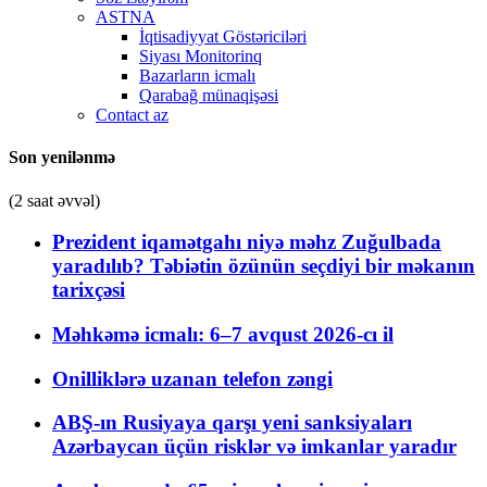
ASTNA
İqtisadiyyat Göstəriciləri
Siyası Monitorinq
Bazarların icmalı
Qarabağ münaqişəsi
Contact az
Son yenilənmə
(2 saat əvvəl)
Prezident iqamətgahı niyə məhz Zuğulbada
yaradılıb? Təbiətin özünün seçdiyi bir məkanın
tarixçəsi
Məhkəmə icmalı: 6–7 avqust 2026-cı il
Onilliklərə uzanan telefon zəngi
ABŞ-ın Rusiyaya qarşı yeni sanksiyaları
Azərbaycan üçün risklər və imkanlar yaradır