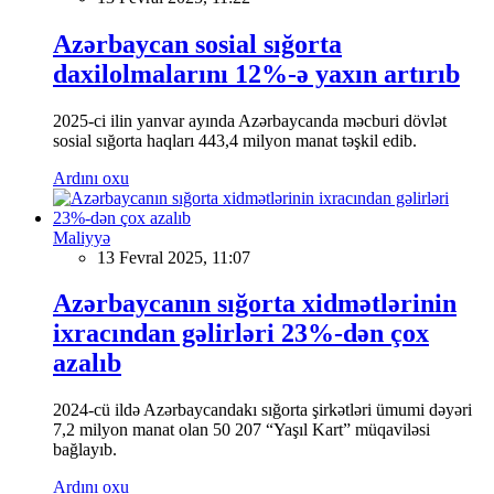
Azərbaycan sosial sığorta
daxilolmalarını 12%-ə yaxın artırıb
2025-ci ilin yanvar ayında Azərbaycanda məcburi dövlət
sosial sığorta haqları 443,4 milyon manat təşkil edib.
Ardını oxu
Maliyyə
13 Fevral 2025, 11:07
Azərbaycanın sığorta xidmətlərinin
ixracından gəlirləri 23%-dən çox
azalıb
2024-cü ildə Azərbaycandakı sığorta şirkətləri ümumi dəyəri
7,2 milyon manat olan 50 207 “Yaşıl Kart” müqaviləsi
bağlayıb.
Ardını oxu