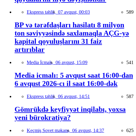
Ekspress təhlil,
07 avqust, 00:03
589
BP və tərəfdaşları hasilatı 8 milyon
ton səviyyəsində saxlamaqla AÇG-yə
kapital qoyuluşlarını 31 faiz
artırıblar
Media İcmalı,
06 avqust, 15:09
541
Media icmalı: 5 avqust saat 16:00-dan
6 avqust 2026-cı il saat 16:00-dək
Ekspress təhlil,
06 avqust, 14:51
587
Gömrükdə keyfiyyət inqilabı, yoxsa
yeni bürokratiya?
Keçmiş Sovet məkanı,
06 avqust, 14:37
625