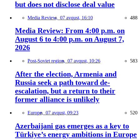
but does not disclose deal value
Media Review,
07 avqust, 16:10
488
Media Review: From 4:00 p.m. on
August 6 to 4:00 p.m. on August 7,
2026
Post-Soviet region,
07 avqust, 10:26
583
After the election, Armenia and
Russia seek a path toward de-
escalation, but a return to their
former alliance is unlikely
Europe,
07 avqust, 09:23
520
Azerbaijani gas emerges as a key to
Türkiye’s energy ambitions in Europe