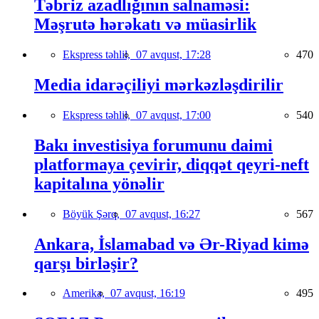
Təbriz azadlığının salnaməsi:
Məşrutə hərəkatı və müasirlik
Ekspress təhlil,
07 avqust, 17:28
470
Media idarəçiliyi mərkəzləşdirilir
Ekspress təhlil,
07 avqust, 17:00
540
Bakı investisiya forumunu daimi
platformaya çevirir, diqqət qeyri-neft
kapitalına yönəlir
Böyük Şərq,
07 avqust, 16:27
567
Ankara, İslamabad və Ər-Riyad kimə
qarşı birləşir?
Amerika,
07 avqust, 16:19
495