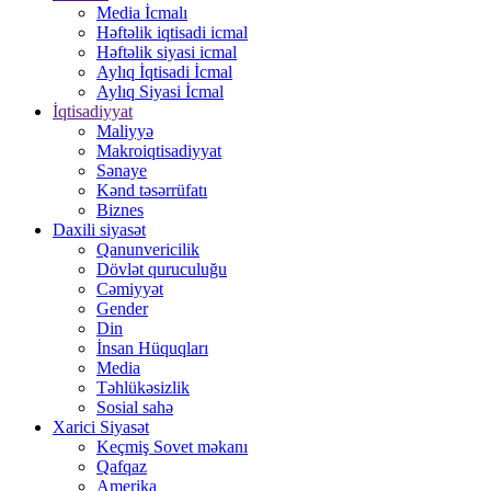
Media İcmalı
Həftəlik iqtisadi icmal
Həftəlik siyasi icmal
Aylıq İqtisadi İcmal
Aylıq Siyasi İcmal
İqtisadiyyat
Maliyyə
Makroiqtisadiyyat
Sənaye
Kənd təsərrüfatı
Biznes
Daxili siyasət
Qanunvericilik
Dövlət quruculuğu
Cəmiyyət
Gender
Din
İnsan Hüquqları
Media
Təhlükəsizlik
Sosial sahə
Xarici Siyasət
Keçmiş Sovet məkanı
Qafqaz
Amerika