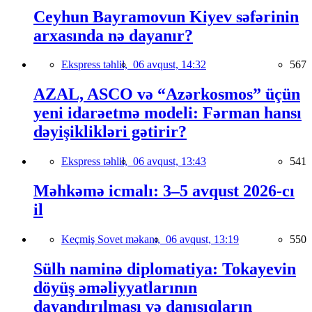
Ceyhun Bayramovun Kiyev səfərinin
arxasında nə dayanır?
Ekspress təhlil,
06 avqust, 14:32
567
AZAL, ASCO və “Azərkosmos” üçün
yeni idarəetmə modeli: Fərman hansı
dəyişiklikləri gətirir?
Ekspress təhlil,
06 avqust, 13:43
541
Məhkəmə icmalı: 3–5 avqust 2026-cı
il
Keçmiş Sovet məkanı,
06 avqust, 13:19
550
Sülh naminə diplomatiya: Tokayevin
döyüş əməliyyatlarının
dayandırılması və danışıqların