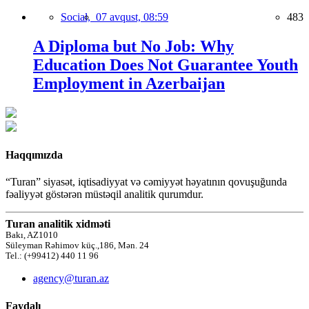
Social,
07 avqust, 08:59
483
A Diploma but No Job: Why
Education Does Not Guarantee Youth
Employment in Azerbaijan
Haqqımızda
“Turan” siyasət, iqtisadiyyat və cəmiyyət həyatının qovuşuğunda
fəaliyyət göstərən müstəqil analitik qurumdur.
Turan analitik xidməti
Bakı, AZ1010
Süleyman Rəhimov küç.,186, Mən. 24
Tel.: (+99412) 440 11 96
agency@turan.az
Faydalı