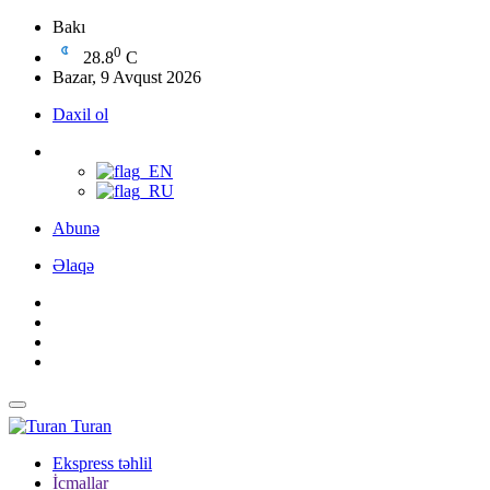
Bakı
0
28.8
C
Bazar, 9 Avqust 2026
Daxil ol
Abunə
Əlaqə
Turan
Ekspress təhlil
İcmallar