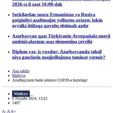
2026-cı il saat 16:00-dək
Seçkilərdən sonra Ermənistan və Rusiya
gərginliyi azaltmağın yollarını axtarır, lakin
əvvəlki ittifaqa qayıdış ehtimalı azdır
Azərbaycan qazı Türkiyənin Avropadakı enerji
ambisiyalarının əsas elementinə çevrilir
Diplom var, iş yoxdur: Azərbaycanda təhsil
niyə gənclərin məşğulluğuna təminat vermir?
Ana səhifə
Maliyyə
Azərbaycanın bank sektoru COP29-a hazırlaşır
Maliyyə
6 Noyabr 2024, 13:22
1497
A-
A
A+