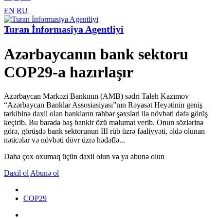
EN
RU
Turan İnformasiya Agentliyi
Azərbaycanın bank sektoru
COP29-a hazırlaşır
Azərbaycan Mərkəzi Bankının (AMB) sədri Taleh Kazımov
“Azərbaycan Banklar Assosiasiyası”nın Rəyasət Heyətinin geniş
tərkibinə daxil olan bankların rəhbər şəxsləri ilə növbəti dəfə görüş
keçirib. Bu barədə baş bankir özü məlumat verib. Onun sözlərinə
görə, görüşdə bank sektorunun III rüb üzrə fəaliyyəti, əldə olunan
nəticələr və növbəti dövr üzrə hədəflə...
Daha çox oxumaq üçün daxil olun və ya abunə olun
Daxil ol
Abunə ol
COP29