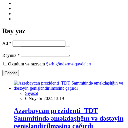
Rəy yaz
Ad *
Rəyiniz *
Oxudum və razıyam
Şərh göndərmə qaydaları
Göndər
Siyasət
6 Noyabr 2024 13:19
Azərbaycan prezidenti TDT
Sammitində əməkdaşlığın və dəstəyin
genişləndirilməsinə çağırdı