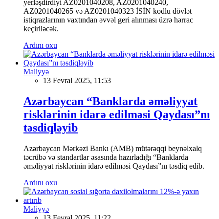
yerləşdirdiyi AZ0201040208, AZ0201040240,
AZ0201040265 və AZ0201040323 İSİN kodlu dövlət
istiqrazlarının vaxtından əvvəl geri alınması üzrə hərrac
keçiriləcək.
Ardını oxu
Maliyyə
13 Fevral 2025, 11:53
Azərbaycan “Banklarda əməliyyat
risklərinin idarə edilməsi Qaydası”nı
təsdiqləyib
Azərbaycan Mərkəzi Bankı (AMB) mütərəqqi beynəlxalq
təcrübə və standartlar əsasında hazırladığı “Banklarda
əməliyyat risklərinin idarə edilməsi Qaydası”nı təsdiq edib.
Ardını oxu
Maliyyə
13 Fevral 2025, 11:22