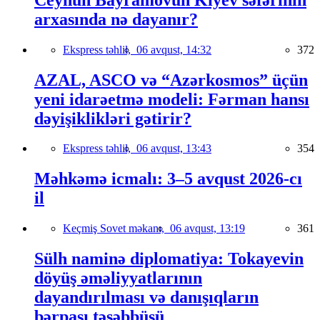
arxasında nə dayanır?
Ekspress təhlil,
06 avqust, 14:32
372
AZAL, ASCO və “Azərkosmos” üçün
yeni idarəetmə modeli: Fərman hansı
dəyişiklikləri gətirir?
Ekspress təhlil,
06 avqust, 13:43
354
Məhkəmə icmalı: 3–5 avqust 2026-cı
il
Keçmiş Sovet məkanı,
06 avqust, 13:19
361
Sülh naminə diplomatiya: Tokayevin
döyüş əməliyyatlarının
dayandırılması və danışıqların
bərpası təşəbbüsü