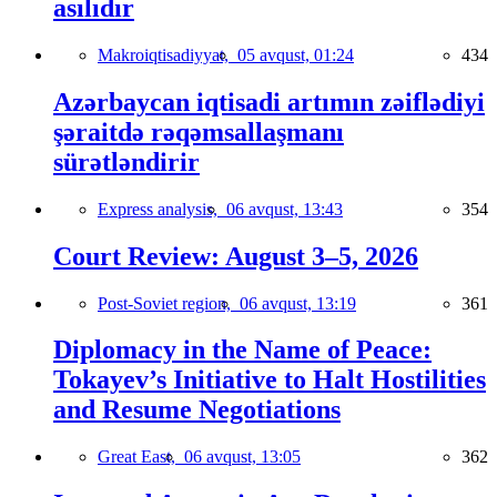
asılıdır
Makroiqtisadiyyat,
05 avqust, 01:24
434
Azərbaycan iqtisadi artımın zəiflədiyi
şəraitdə rəqəmsallaşmanı
sürətləndirir
Express analysis,
06 avqust, 13:43
354
Court Review: August 3–5, 2026
Post-Soviet region,
06 avqust, 13:19
361
Diplomacy in the Name of Peace:
Tokayev’s Initiative to Halt Hostilities
and Resume Negotiations
Great East,
06 avqust, 13:05
362