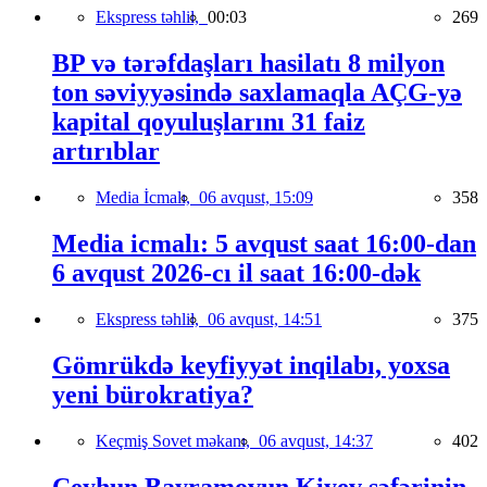
Ekspress təhlil,
00:03
269
BP və tərəfdaşları hasilatı 8 milyon
ton səviyyəsində saxlamaqla AÇG-yə
kapital qoyuluşlarını 31 faiz
artırıblar
Media İcmalı,
06 avqust, 15:09
358
Media icmalı: 5 avqust saat 16:00-dan
6 avqust 2026-cı il saat 16:00-dək
Ekspress təhlil,
06 avqust, 14:51
375
Gömrükdə keyfiyyət inqilabı, yoxsa
yeni bürokratiya?
Keçmiş Sovet məkanı,
06 avqust, 14:37
402
Ceyhun Bayramovun Kiyev səfərinin