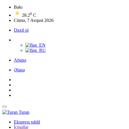
Bakı
0
28.2
C
Cümə, 7 Avqust 2026
Daxil ol
Abunə
Əlaqə
Turan
Ekspress təhlil
İcmallar