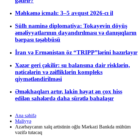
gətirir?
Məhkəmə icmalı: 3–5 avqust 2026-cı il
Sülh naminə diplomatiya: Tokayevin döyüş
əməliyyatlarının dayandırılması və danışıqların
bərpası təşəbbüsü
İran və Ermənistan öz “TRIPP”lərini hazırlayır
Xəzər geri çəkilir: su balansına dair risklərin,
nəticələrin və zəifliklərin kompleks
qiymətləndirilməsi
Əməkhaqları artır, lakin həyat ən çox hiss
edilən sahələrdə daha sürətlə bahalaşır
Ana səhifə
Maliyyə
Azərbaycanın xalq artistinin oğlu Mərkəzi Bankda mühüm
vəzifə tutacaq