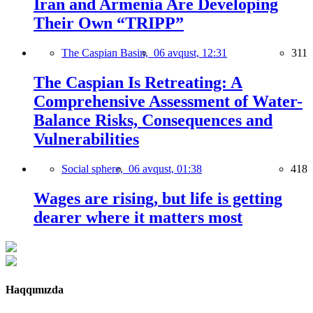
Iran and Armenia Are Developing
Their Own “TRIPP”
The Caspian Basin,
06 avqust, 12:31
311
The Caspian Is Retreating: A
Comprehensive Assessment of Water-
Balance Risks, Consequences and
Vulnerabilities
Social sphere,
06 avqust, 01:38
418
Wages are rising, but life is getting
dearer where it matters most
Haqqımızda