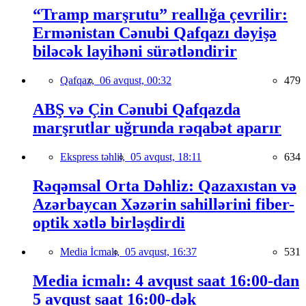
“Tramp marşrutu” reallığa çevrilir:
Ermənistan Cənubi Qafqazı dəyişə
biləcək layihəni sürətləndirir
Qafqaz,
06 avqust, 00:32
479
ABŞ və Çin Cənubi Qafqazda
marşrutlar uğrunda rəqabət aparır
Ekspress təhlil,
05 avqust, 18:11
634
Rəqəmsal Orta Dəhliz: Qazaxıstan və
Azərbaycan Xəzərin sahillərini fiber-
optik xətlə birləşdirdi
Media İcmalı,
05 avqust, 16:37
531
Media icmalı: 4 avqust saat 16:00-dan
5 avqust saat 16:00-dək