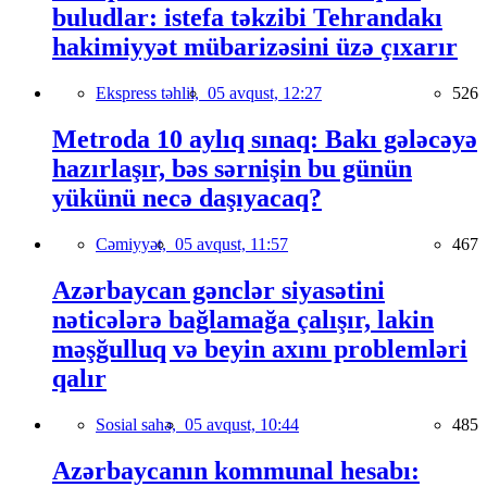
buludlar: istefa təkzibi Tehrandakı
hakimiyyət mübarizəsini üzə çıxarır
Ekspress təhlil,
05 avqust, 12:27
526
Metroda 10 aylıq sınaq: Bakı gələcəyə
hazırlaşır, bəs sərnişin bu günün
yükünü necə daşıyacaq?
Cəmiyyət,
05 avqust, 11:57
467
Azərbaycan gənclər siyasətini
nəticələrə bağlamağa çalışır, lakin
məşğulluq və beyin axını problemləri
qalır
Sosial sahə,
05 avqust, 10:44
485
Azərbaycanın kommunal hesabı: