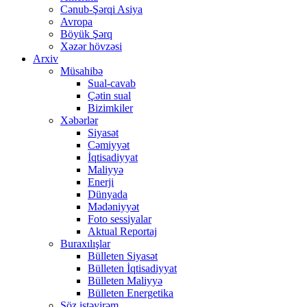
Cənub-Şərqi Asiya
Avropa
Böyük Şərq
Xəzər hövzəsi
Arxiv
Müsahibə
Sual-cavab
Çətin sual
Bizimkiler
Xəbərlər
Siyasət
Cəmiyyət
İqtisadiyyat
Maliyyə
Enerji
Dünyada
Mədəniyyət
Foto sessiyalar
Aktual Reportaj
Buraxılışlar
Bülleten Siyasət
Bülleten İqtisadiyyat
Bülleten Maliyyə
Bülleten Energetika
Söz istəyirəm