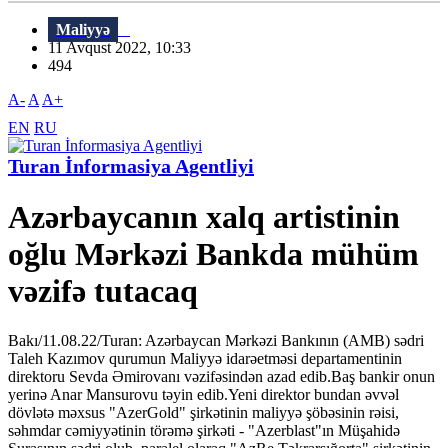
Maliyyə
11 Avqust 2022, 10:33
494
A-
A
A+
EN
RU
Turan İnformasiya Agentliyi
Azərbaycanın xalq artistinin
oğlu Mərkəzi Bankda mühüm
vəzifə tutacaq
Bakı/11.08.22/Turan: Azərbaycan Mərkəzi Bankının (AMB) sədri
Taleh Kazımov qurumun Maliyyə idarəetməsi departamentinin
direktoru Sevda Əmirovanı vəzifəsindən azad edib.Baş bankir onun
yerinə Anar Mansurovu təyin edib.Yeni direktor bundan əvvəl
dövlətə məxsus "AzerGold" şirkətinin maliyyə şöbəsinin rəisi,
səhmdar cəmiyyətinin törəmə şirkəti - "Azerblast"ın Müşahidə