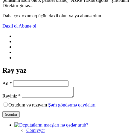
Şurasının sədri olub, paralel olaraq "AzRe Təkrarsığorta" şirkətinin
Direktor Şuras...
Daha çox oxumaq üçün daxil olun və ya abunə olun
Daxil ol
Abunə ol
Rəy yaz
Ad *
Rəyiniz *
Oxudum və razıyam
Şərh göndərmə qaydaları
Göndər
Cəmiyyət