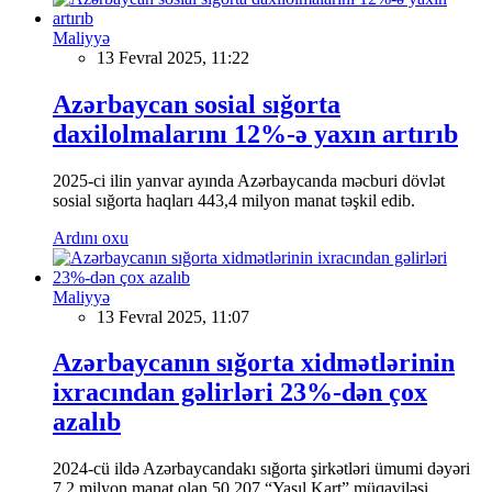
Maliyyə
13 Fevral 2025, 11:22
Azərbaycan sosial sığorta
daxilolmalarını 12%-ə yaxın artırıb
2025-ci ilin yanvar ayında Azərbaycanda məcburi dövlət
sosial sığorta haqları 443,4 milyon manat təşkil edib.
Ardını oxu
Maliyyə
13 Fevral 2025, 11:07
Azərbaycanın sığorta xidmətlərinin
ixracından gəlirləri 23%-dən çox
azalıb
2024-cü ildə Azərbaycandakı sığorta şirkətləri ümumi dəyəri
7,2 milyon manat olan 50 207 “Yaşıl Kart” müqaviləsi