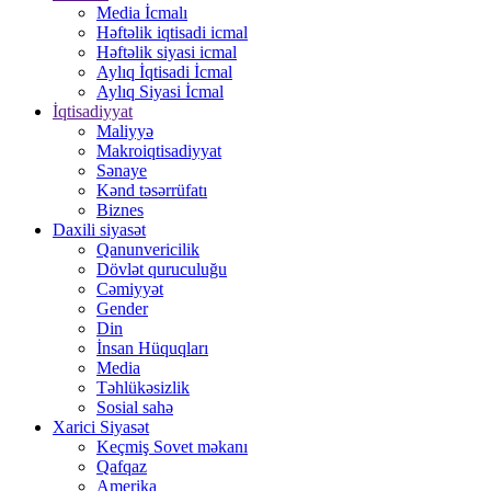
Media İcmalı
Həftəlik iqtisadi icmal
Həftəlik siyasi icmal
Aylıq İqtisadi İcmal
Aylıq Siyasi İcmal
İqtisadiyyat
Maliyyə
Makroiqtisadiyyat
Sənaye
Kənd təsərrüfatı
Biznes
Daxili siyasət
Qanunvericilik
Dövlət quruculuğu
Cəmiyyət
Gender
Din
İnsan Hüquqları
Media
Təhlükəsizlik
Sosial sahə
Xarici Siyasət
Keçmiş Sovet məkanı
Qafqaz
Amerika