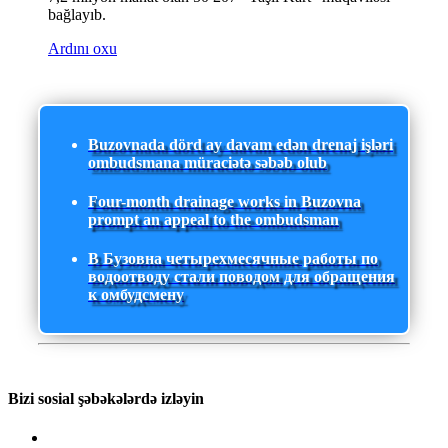
bağlayıb.
Ardını oxu
Buzovnada dörd ay davam edən drenaj işləri
ombudsmana müraciətə səbəb olub
Four-month drainage works in Buzovna
prompt an appeal to the ombudsman
В Бузовна четырехмесячные работы по
водоотводу стали поводом для обращения
к омбудсмену
Bizi sosial şəbəkələrdə izləyin