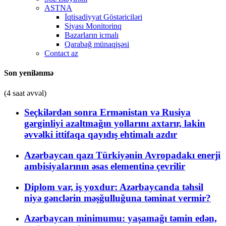
ASTNA
İqtisadiyyat Göstəriciləri
Siyası Monitorinq
Bazarların icmalı
Qarabağ münaqişəsi
Contact az
Son yenilənmə
(4 saat əvvəl)
Seçkilərdən sonra Ermənistan və Rusiya
gərginliyi azaltmağın yollarını axtarır, lakin
əvvəlki ittifaqa qayıdış ehtimalı azdır
Azərbaycan qazı Türkiyənin Avropadakı enerji
ambisiyalarının əsas elementinə çevrilir
Diplom var, iş yoxdur: Azərbaycanda təhsil
niyə gənclərin məşğulluğuna təminat vermir?
Azərbaycan minimumu: yaşamağı təmin edən,