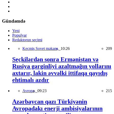
Gündəmdə
Yeni
Populyar
Redaktorun seçimi
Keçmiş Sovet məkanı,
10:26
209
Seçkilərdən sonra Ermənistan və
Rusiya gərginliyi azaltmağın yollarını
axtarır, lakin əvvəlki ittifaqa qayıdış
ehtimalı azdır
Avropa,
09:23
215
Azərbaycan qazı Türkiyənin
Avropadakı enerji ambisiyalarının