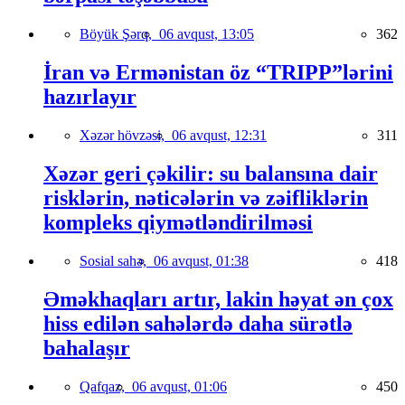
Böyük Şərq,
06 avqust, 13:05
362
İran və Ermənistan öz “TRIPP”lərini
hazırlayır
Xəzər hövzəsi,
06 avqust, 12:31
311
Xəzər geri çəkilir: su balansına dair
risklərin, nəticələrin və zəifliklərin
kompleks qiymətləndirilməsi
Sosial sahə,
06 avqust, 01:38
418
Əməkhaqları artır, lakin həyat ən çox
hiss edilən sahələrdə daha sürətlə
bahalaşır
Qafqaz,
06 avqust, 01:06
450