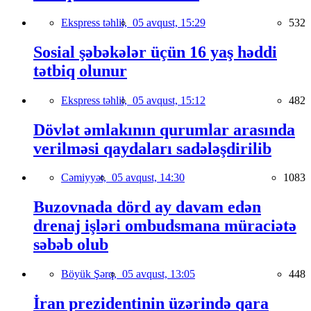
Ekspress təhlil,
05 avqust, 15:29
532
Sosial şəbəkələr üçün 16 yaş həddi
tətbiq olunur
Ekspress təhlil,
05 avqust, 15:12
482
Dövlət əmlakının qurumlar arasında
verilməsi qaydaları sadələşdirilib
Cəmiyyət,
05 avqust, 14:30
1083
Buzovnada dörd ay davam edən
drenaj işləri ombudsmana müraciətə
səbəb olub
Böyük Şərq,
05 avqust, 13:05
448
İran prezidentinin üzərində qara