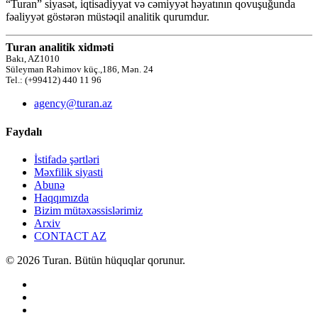
“Turan” siyasət, iqtisadiyyat və cəmiyyət həyatının qovuşuğunda
fəaliyyət göstərən müstəqil analitik qurumdur.
Turan analitik xidməti
Bakı, AZ1010
Süleyman Rəhimov küç.,186, Mən. 24
Tel.: (+99412) 440 11 96
agency@turan.az
Faydalı
İstifadə şərtləri
Məxfilik siyasti
Abunə
Haqqımızda
Bizim mütəxəssislərimiz
Arxiv
CONTACT AZ
© 2026 Turan. Bütün hüquqlar qorunur.