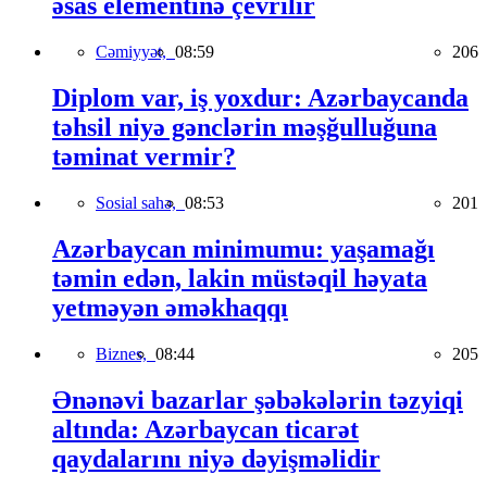
əsas elementinə çevrilir
Cəmiyyət,
08:59
206
Diplom var, iş yoxdur: Azərbaycanda
təhsil niyə gənclərin məşğulluğuna
təminat vermir?
Sosial sahə,
08:53
201
Azərbaycan minimumu: yaşamağı
təmin edən, lakin müstəqil həyata
yetməyən əməkhaqqı
Biznes,
08:44
205
Ənənəvi bazarlar şəbəkələrin təzyiqi
altında: Azərbaycan ticarət
qaydalarını niyə dəyişməlidir