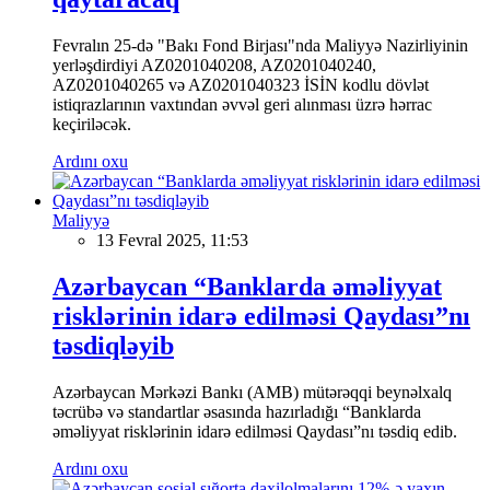
Fevralın 25-də "Bakı Fond Birjası"nda Maliyyə Nazirliyinin
yerləşdirdiyi AZ0201040208, AZ0201040240,
AZ0201040265 və AZ0201040323 İSİN kodlu dövlət
istiqrazlarının vaxtından əvvəl geri alınması üzrə hərrac
keçiriləcək.
Ardını oxu
Maliyyə
13 Fevral 2025, 11:53
Azərbaycan “Banklarda əməliyyat
risklərinin idarə edilməsi Qaydası”nı
təsdiqləyib
Azərbaycan Mərkəzi Bankı (AMB) mütərəqqi beynəlxalq
təcrübə və standartlar əsasında hazırladığı “Banklarda
əməliyyat risklərinin idarə edilməsi Qaydası”nı təsdiq edib.
Ardını oxu