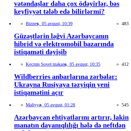
vətəndaşlar daha çox ödəyirlər, bəs
keyfiyyət tələb edə bilirlərmi?
Biznes,
05 avqust, 10:39
483
Güzəştlərin ləğvi Azərbaycanın
hibrid və elektromobil bazarında
istiqaməti dəyişib
Keçmiş Sovet məkanı,
05 avqust, 10:35
412
Wildberries anbarlarına zərbələr:
Ukrayna Rusiyaya təzyiqin yeni
istiqamətini açır
Maliyyə,
05 avqust, 01:28
545
Azərbaycan ehtiyatlarını artırır, lakin
manatın dayanıqlılığı hələ də neftdən