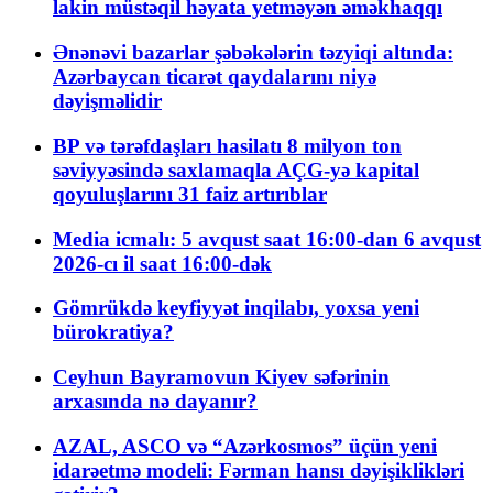
lakin müstəqil həyata yetməyən əməkhaqqı
Ənənəvi bazarlar şəbəkələrin təzyiqi altında:
Azərbaycan ticarət qaydalarını niyə
dəyişməlidir
BP və tərəfdaşları hasilatı 8 milyon ton
səviyyəsində saxlamaqla AÇG-yə kapital
qoyuluşlarını 31 faiz artırıblar
Media icmalı: 5 avqust saat 16:00-dan 6 avqust
2026-cı il saat 16:00-dək
Gömrükdə keyfiyyət inqilabı, yoxsa yeni
bürokratiya?
Ceyhun Bayramovun Kiyev səfərinin
arxasında nə dayanır?
AZAL, ASCO və “Azərkosmos” üçün yeni
idarəetmə modeli: Fərman hansı dəyişiklikləri